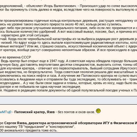
предположений, - объясняет Игорь Валентинович. - Произошел удар по сопке высоко
ог бы проникнуть столь далеко в недра, вследствие чего на поверхность вытолкнуло 
ли проанализированы годичные кольца контрольных деревьев, растущих неподалеку от 
ись на уровне такого высокого прироста около 40 лет, кольца резко сузились.
одит либо при резком улучшении минерального питания, либо если лес прорежается и
сь большое количество удобрений. А вот массовый вывал, похоже, был, и причина его 
 характерно для этой ситуации.
учай. Когда после чернобыльской катастрофы из-за выброса радиации рост деревьев р
 низкий. Но вдруг когда-то здесь выпали короткоживущие радиоактивные изотопы, ко
ивные метеорит? Или же, страшно сказать, искусственный космический объект с ядер
от кратера, вообще растут совершенно непонятным образом. И все происходило в одни 
ли во времена СССР
 Ведь кратер был открыт еще в 1947 году. А советская наука обладала гораздо больши
учную базу, доставлять вертолетами десятки специалистов, вывозить сотни, тонны о
 для изучения кратера, - отвечает его первооткрыватель, бывший сотрудник Иркутског
ые ведомства, но безрезультатно. Тогда советская геология решала две масштабные з
ереключились на поиск нефти и газа. А изучение же Патомского кратера не сулило вы
есовались в Академии наук и отправили бы туда экспедицию, то обслуживать ее - тран
здеходами... А у нас были свои задачи и планы, которые, кровь из носу, надо было 
ратере и не побывала ни одна научная экспедиция.
. Недавно в редакцию попали документы об одной полулегальной поездке ученых к Па
SwMTuj0
-
Патомский кратер, Язев
- без понтов и охов-ахов.
ере
Сергея Язева, директора астрономической обсерватории ИГУ в Физическом И
го нашему ТВ "придыхания" и "конспирологии".
00 аномального предмета тоже есть.