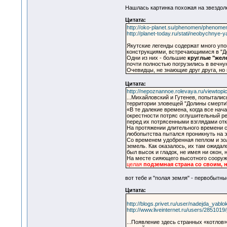
Нашлась картинка похожая на звездол
Цитата:
http://oko-planet.su/phenomen/phenome
http://planet-today.ru/stati/neobychnye
Якутские легенды содержат много уп
конструкциями, встречающимися в "Д
Одни из них - большие
круглые "жел
почти полностью погрузились в вечную
Очевидцы, не знающие друг друга, но
Цитата:
http://nepoznannoe.rolevaya.ru/viewtopi
...Михайловский и Гутенев, попытали
территории зловещей "Долины смерти
«В те далекие времена, когда все на
окрестности потряс оглушительный ре
перед их потрясенными взглядами отк
На протяжении длительного времени с
любопытства пытался проникнуть на э
Со временем удобренная пеплом и зол
земель. Как оказалось, их там ожидал
был высок и гладок, не имея ни окон,
На месте сияющего высотного сооруже
целая
подземная страна со своим, 
вот тебе и "полая земля" - первобытны
Цитата:
http://blogs.privet.ru/user/nadejda_yab
http://www.liveinternet.ru/users/285101
...Появление здесь странных «котлов»