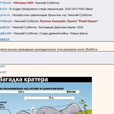
3-FYQm24
-
Обломок НЛО
. Николай Субботин
9UZ5I
- В тундре обнаружены следы пришельцев. 2015 UFO НЛО Aliens
WyGnLvk
- Неизвестные цивилизации Уральских гор. Николай Субботин
xPrAWxpM
- Николай Субботин:
Русское Аненербе. Проект "Ромб-Орион"
qndKp3o
- Николай Субботин. Экспедиции Дорогами Ариев. 2015
wwjMyuW4
- Николай Субботин. Следы древней войны. Новые факты
2:52:13
аружили высоко-проводящее цилиндрическое тело размером около 35х600 м.
html
id=337