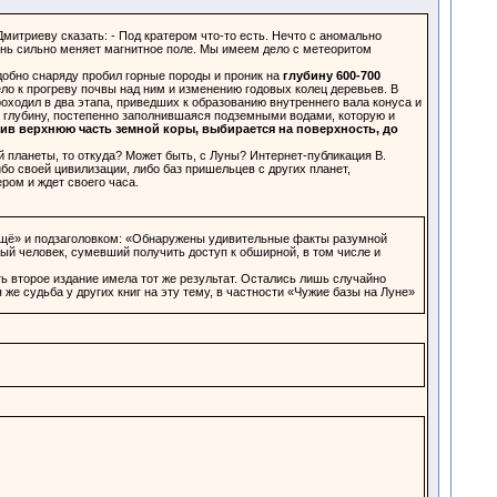
митриеву сказать: - Под кратером что-то есть. Нечто с аномально
чень сильно меняет магнитное поле. Мы имеем дело с метеоритом
обно снаряду пробил горные породы и проник на
глубину 600-700
вело к прогреву почвы над ним и изменению годовых колец деревьев. В
оходил в два этапа, приведших к образованию внутреннего вала конуса и
о глубину, постепенно заполнившаяся подземными водами, которую и
бив верхнюю часть земной коры, выбирается на поверхность, до
 планеты, то откуда? Может быть, с Луны? Интернет-публикация В.
бо своей цивилизации, либо баз пришельцев с других планет,
ром и ждет своего часа.
 ещё» и подзаголовком: «Обнаружены удивительные факты разумной
ый человек, сумевший получить доступ к обширной, в том числе и
ть второе издание имела тот же результат. Остались лишь случайно
 же судьба у других книг на эту тему, в частности «Чужие базы на Луне»