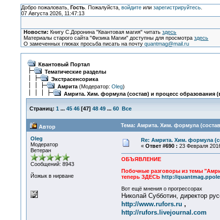
Добро пожаловать,
Гость
. Пожалуйста,
войдите
или
зарегистрируйтесь
.
07 Августа 2026, 11:47:13
Новости:
Книгу С.Доронина "Квантовая магия" читать
здесь
Материалы старого сайта "Физика Магии" доступны для просмотра
здесь
О замеченных глюках просьба писать на почту
quantmag@mail.ru
Квантовый Портал
Тематические разделы
Экстрасенсорика
Амрита
(Модератор:
Oleg
)
Амрита. Хим. формула (состав) и процесс образования (в
Страниц:
1
...
45
46
[
47
]
48
49
...
60
Все
Тема: Амрита. Хим. формула (состав
Автор
Oleg
Re: Амрита. Хим. формула (с
Модератор
«
Ответ #690 :
23 Февраля 2016
Ветеран
ОБЪЯВЛЕНИЕ
Сообщений: 8943
Побочные разговоры из темы "Амри
Йожык в нирване
теперь ЗДЕСЬ
http://quantmag.ppole
Вот ещё мнения о прогрессорах
Николай Субботин, директор ру
http://www.rufors.ru
,
http://rufors.livejournal.com