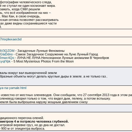
 фотографии человеческого следа,
ё не ступал ни один космонавт мира.
ражать, когда СМИ решили
ь, что всё изображённое на них –
. Мао Кан, в свою очередь,
еская оптика позволяет рассматривать
нках даже видны сохранившиеся части
.
q7mxplwxaecbd
A-dV3QZDM
- Загадочные Лунные Феномены
bGlaDdno
- Самое Загадочное Сооружение на Луне Лунный Город
dGJmwc4Qo
- ЛУНА НЕ ЛУНА Непознанное Лунные аномалии В Чернобров
kyqIYpk
- 5 Most Mysterious Photos From the Moon
овалы вокруг вал вывороченной земли
разные объекты могут делать круглые дыры в земле. а не только газ..
tiya-na-yamale.html
о известно от местных оленеводов. Они сообщили, что 27 сентября 2013 года в этом р
леневод говорил только о том, что видел дым, пелену, а потом вспышку.
я земля была выброшена наружу мощным давлением снизу
адиционного перегона оленей.
аметром 4 м потрясло человека глубиной.
етровой веревке груз, но до дна не достал.
 900 м от эпицентра выброса.