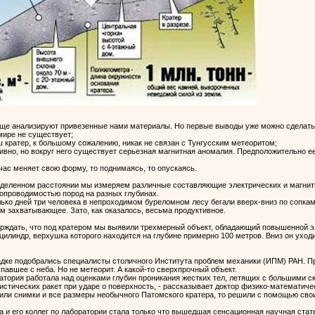
еще анализируют привезенные нами материалы. Но первые выводы уже можно сделать
мире не существует;
наш кратер, к большому сожалению, никак не связан с Тунгусским метеоритом;
тивно, но вокруг него существует серьезная магнитная аномалия. Предположительно е
ейчас меняет свою форму, то поднимаясь, то опускаясь.
ределенном расстоянии мы измеряем различные составляющие электрических и магнит
опроводимостью пород на разных глубинах.
олько дней три человека в непроходимом буреломном лесу бегали вверх-вниз по сопкам
м захватывающее. Зато, как оказалось, весьма продуктивное.
верждать, что под кратером мы выявили трехмерный объект, обладающий повышенной 
линдр, верхушка которого находится на глубине примерно 100 метров. Вниз он уходит
гадке подобрались специалисты столичного Института проблем механики (ИПМ) РАН. Пр
павшее с неба. Но не метеорит. А какой-то сверхпрочный объект.
тория работала над оценками глубин проникания жестких тел, летящих с большими ско
истических ракет при ударе о поверхность, - рассказывает доктор физико-математи
и снимки и все размеры необычного Патомского кратера, то решили с помощью своих
 и его коллег по лаборатории стала только что вышедшая сенсационная научная ста