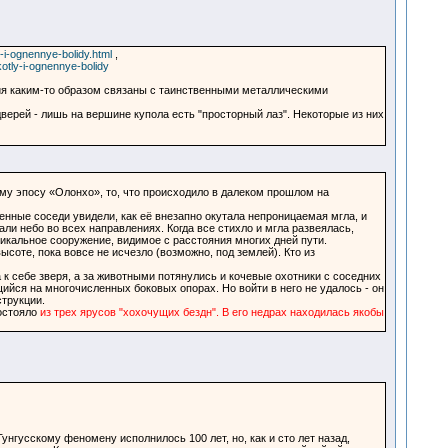
i-ognennye-bolidy.html
,
otly-i-ognennye-bolidy
ия каким-то образом связаны с таинственными металлическими
 дверей - лишь на вершине купола есть "просторный лаз". Некоторые из них
ому эпосу «Олонхо», то, что происходило в далеком прошлом на
енные соседи увидели, как её внезапно окутала непроницаемая мгла, и
и небо во всех направлениях. Когда все стихло и мгла развеялась,
икальное сооружение, видимое с расстояния многих дней пути.
оте, пока вовсе не исчезло (возможно, под землей). Кто из
 себе зверя, а за животными потянулись и кочевые охотники с соседних
щийся на многочисленных боковых опорах. Но войти в него не удалось - он
струкции.
остояло
из трех ярусов "хохочущих бездн". В его недрах находилась якобы
унгусскому феномену исполнилось 100 лет, но, как и сто лет назад,