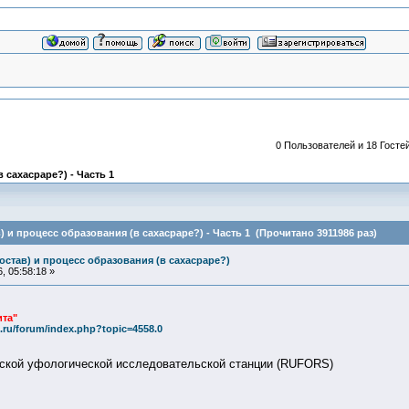
0 Пользователей и 18 Гостей
 сахасраре?) - Часть 1
) и процесс образования (в сахасраре?) - Часть 1 (Прочитано 3911986 раз)
остав) и процесс образования (в сахасраре?)
, 05:58:18 »
та"
.ru/forum/index.php?topic=4558.0
сской уфологической исследовательской станции (RUFORS)