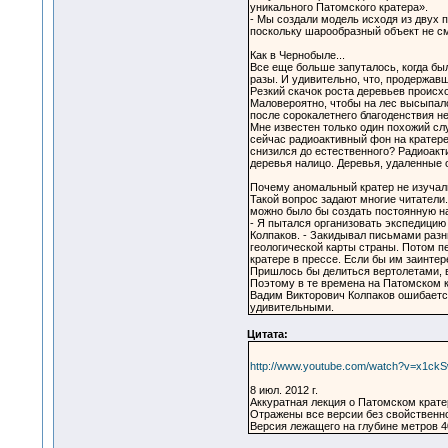
уникального Патомского кратера».
- Мы создали модель исходя из двух 
поскольку шарообразный объект не см
Как в Чернобыле...
Все еще больше запуталось, когда бы
разы. И удивительно, что, продержавш
Резкий скачок роста деревьев происх
Маловероятно, чтобы на лес высыпало
после сорокалетнего благоденствия не
Мне известен только один похожий сл
сейчас радиоактивный фон на кратере
снизился до естественного? Радиоакт
деревья налицо. Деревья, удаленные 
Почему аномальный кратер не изуча
Такой вопрос задают многие читатели.
можно было бы создать постоянную на
- Я пытался организовать экспедицию
Колпаков. - Закидывал письмами разн
геологической карты страны. Потом п
кратере в прессе. Если бы им заинтер
Пришлось бы делиться вертолетами, ве
Поэтому в те времена на Патомском к
Вадим Викторович Колпаков ошибается
удивительными.
Цитата:
http://www.youtube.com/watch?v=x1ck
8 июл. 2012 г.
Аккуратная лекция о Патомском крат
Отражены все версии без свойственно
Версия лежащего на глубине метров 4