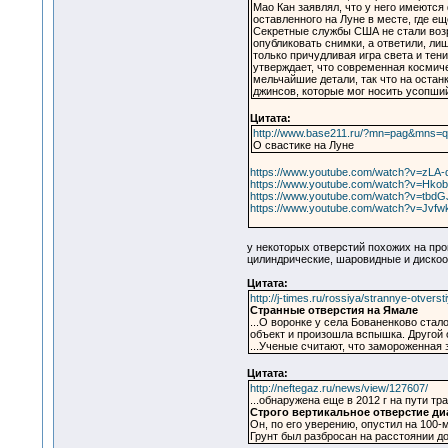
Мао Кан заявлял, что у него имеются
оставленного на Луне в месте, где ещ
Секретные службы США не стали воз
опубликовать снимки, а ответили, лиш
только причудливая игра света и тени
утверждает, что современная космич
мельчайшие детали, так что на оста
джинсов, которые мог носить усопший
Цитата:
http://www.base211.ru/?mn=pag&mns=
О свастике на Луне
https://www.youtube.com/watch?v=zL
https://www.youtube.com/watch?v=Hko
https://www.youtube.com/watch?v=tb
https://www.youtube.com/watch?v=Jvfw
у некоторых отверстий похожих на пр
цилиндрические, шаровидные и дискооб
Цитата:
http://j-times.ru/rossiya/strannye-otvers
Странные отверстия на Ямале
...О воронке у села Бованенково стал
объект и произошла вспышка. Другой о
...Ученые считают, что замороженна
Цитата:
http://neftegaz.ru/news/view/127607/
...обнаружена еще в 2012 г на пути тр
Строго вертикальное отверстие ди
Он, по его уверению, опустил на 100-м
Грунт был разбросан на расстоянии до