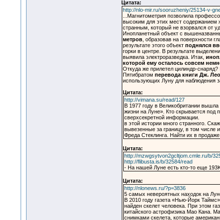
Цитата:
http://nlo-mir.ru/sooruzheniy/25134-v-gne
...Магнитометрия позволила профессор
высоким для этих мест содержанием ж
странным, который не взорвался от уда
Инопланетный объект с вышеназванным
метров
, образовав на поверхности гл
результате этого объект
поднялся вв
горки в центре. В результате выделе
выявила электроразведка. Итак,
иноп
которой ему осталось совсем немно
Откуда же прилетел цилиндр-снаряд? 
Пятибратом
перевода книги Дж. Лео
использующих Луну для наблюдения за
Цитата:
http://vimana.su/read/127
В 1977 году в Великобритании вышла
жизни на Луне». Кто скрывается под
сверхсекретной информации.
в этой истории много странного. Ска
вывезенные за границу, в том числе и
Фреда Стеклинга. Найти их в продаже
Цитата:
http://mzwgsytvon2gcltjom.cmle.ru/b/32
http://flibusta.is/b/32584/read
- На нашей Луне есть кто-то еще 193K 
Цитата:
http://nlonews.ru/?p=3836
5 самых невероятных находок на Лун
В 2010 году газета «Нью-Йорк Таймс»
найден скелет человека. При этом га
китайского астрофизика Мао Кана. Ма
снимками скелета, которые американ