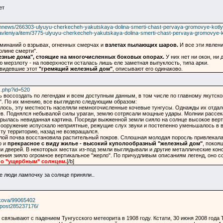
ет
nnews/266303-ulyuyu-cherkecheh-yakutskaya-dolina-smerti-chast-pervaya-gromovye-kotly-
-yavleniya/item/3775-ulyuyu-cherkecheh-yakutskaya-dolina-smerti-chast-pervaya-gromovye-k
оминаний о взрывах, огненных смерчах и
взлетах пылающих шаров.
И все эти явлен
олине смерти".
езные дома", стоящие на многочисленных боковых опорах.
У них нет ни окон, ни
 мерзлоту - на поверхности осталась лишь еле заметная выпуклость, типа арки.
 видевшие этот
"гремящий железный дом"
, описывают его одинаково.
c.php?id=520
сь воссоздать по легендам и всем доступным данным, в том числе по главному якутск
". По их мнению, все выглядело следующим образом:
чалось, эту местность населяли немногочисленные кочевые тунгусы. Однажды их отдал
в. Поднялся небывалой силы ураган, землю сотрясали мощные удары. Молнии рассекал
рылась невиданная картина. Посреди выжженной земли сияло на солнце высокое верт
ооружение испускало неприятные, режущие слух звуки и постепенно уменьшалось в выс
ту территорию, назад не возвращался.
ой почва восстановила растительный покров. Сплошная молодая поросль привлекала к
о и
прекрасное с виду жилье - высокий куполообразный "железный дом"
, покоя
 ни дверей. В некоторых местах из-под земли выглядывали и другие металлические кон
ния зияло огромное вертикальное "жерло". По причудливым описаниям легенд, оно с
но "ущербным" солнцем.
[/b]
е люди лампочку за солнце приняли..
lokova/99065402
9/post285237176/
 связывают с падением Тунгусского метеорита в 1908 году. Кстати, 30 июня 2008 года Т