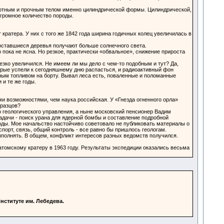
плотным и прочным телом именно цилиндрической формы. Цилиндрической,
огромное количество породы.
кратера. У них с того же 1842 года ширина годичных колец увеличилась в
 оставшиеся деревья получают больше солнечного света.
пока не ясна. Но резкое, практически «обвальное», снижение прироста
езко увеличился. Не имеем ли мы дело с чем-то подобным и тут? Да,
торые успели к сегодняшнему дню распасться, и радиоактивный фон
ным топливом на борту. Вывал леса есть, поваленные и поломанные
и те же годы.
ми возможностями, чем наука российская. У «Гнезда огненного орла»
бразцов?
о геологического управления, а ныне московский пенсионер Вадим
адачи - поиск урана для ядерной бомбы и составление подробной
годы. Мое начальство настойчиво советовало не публиковать материалы о
спорт, связь, общий контроль - все равно бы пришлось геологам.
выполнять. В общем, конфликт интересов разных ведомств получился.
томскому кратеру в 1963 году. Результаты экспедиции оказались весьма
нституте им. Лебедева.