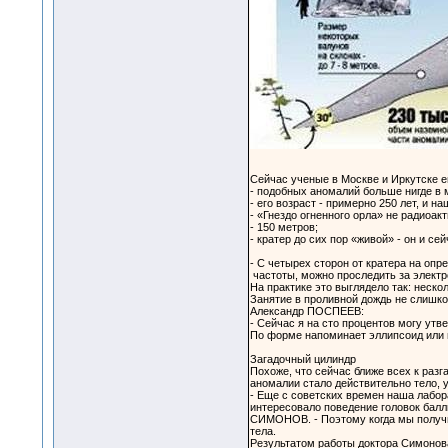
Сейчас ученые в Москве и Иркутске 
- подобных аномалий больше нигде в 
- его возраст - примерно 250 лет, и 
- «Гнездо огненного орла» не радиоак
- 150 метров;
- кратер до сих пор «живой» - он и с
- С четырех сторон от кратера на оп
частоты, можно проследить за электр
На практике это выглядело так: неск
Занятие в проливной дождь не слишко
Александр ПОСПЕЕВ:
- Сейчас я на сто процентов могу ут
По форме напоминает эллипсоид или ци
Загадочный цилиндр
Похоже, что сейчас ближе всех к раз
аномалии стало действительно тело, у
- Еще с советских времен наша лабора
интересовало поведение головок балл
СИМОНОВ. - Поэтому когда мы получил
тела.
Результатом работы доктора Симонова