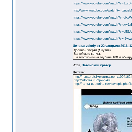
https://www.youtube.com/watch?v=Jzc
http://www.youtube.com/watch?v=jzausb
https://www.youtube.com/watch?v=uf-x
https://www.youtube.com/watch?v=xw5
https://www.youtube.com/watch?v=d5SJ
https://www.youtube.com/watch?v=-7w
Цитата: valeriy от 22 Февраля 2016, 1
Долина Смерти (Якутия)
Вилюйские котлы.
...а геофизики на глубине 100 м обн
Итак,
Патомский кратер
Цитата:
http://masterok.livejournal.com/1004162.
http://infoglaz.ru/?p=25496
http://ramta-ezoterika.ru/viewtopic.php?