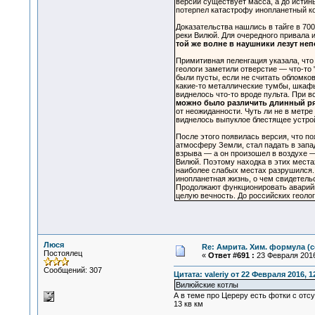
версий существует масса, а до истин
потерпел катастрофу инопланетный ко
Доказательства нашлись в тайге в 700
реки Вилюй. Для очередного привала 
той же волне в наушники лезут неп
Примитивная пеленгация указала, что
геологи заметили отверстие — что-то
были пусты, если не считать обломко
какие-то металлические тумбы, шкафы
виднелось что-то вроде пульта. При в
можно было различить длинный ря
от неожиданности. Чуть ли не в метре
виднелось выпуклое блестящее устрой
После этого появилась версия, что по
атмосферу Земли, стал падать в запа
взрыва — а он произошел в воздухе —
Вилюй. Поэтому находка в этих места
наиболее слабых местах разрушился. 
инопланетная жизнь, о чем свидетель
Продолжают функционировать аварийны
целую вечность. До российских геоло
Люся
Re: Амрита. Хим. формула (с
Постоялец
«
Ответ #691 :
23 Февраля 2016
Сообщений: 307
Цитата: valeriy от 22 Февраля 2016, 1
Вилюйские котлы
А в теме про Цереру есть фотки с от
13 кв км