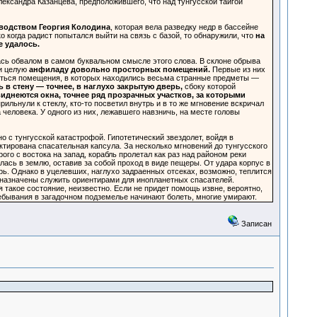
ександра Казанцева, предположившего, что над тунгусской тайгой
водством Георгия Колодина
, которая вела разведку недр в бассейне
когда радист попытался выйти на связь с базой, то обнаружили, что
на
е удалось.
ась обвалом в самом буквальном смысле этого слова. В склоне обрыва
ли целую
анфиладу довольно просторных помещений.
Первые из них
адаться помещения, в которых находились весьма странные предметы —
 в стену — точнее, в наглухо закрытую дверь,
сбоку которой
виднеются окна, точнее ряд прозрачных участков, за которыми
льнули к стеклу, кто-то посветил внутрь и в то же мгновение вскричал
человека. У одного из них, лежавшего навзничь, на месте головы
о с тунгусской катастрофой. Гипотетический звездолет, войдя в
ктирована спасательная капсула. За несколько мгновений до тунгусского
о с востока на запад, корабль пролетал как раз над районом реки
ась в землю, оставив за собой проход в виде пещеры. От удара корпус в
. Однако в уцелевших, наглухо задраенных отсеках, возможно, теплится
дназначены служить ориентирами для инопланетных спасателей.
такое состояние, неизвестно. Если не придет помощь извне, вероятно,
ребывания в загадочном подземелье начинают болеть, многие умирают.
Записан