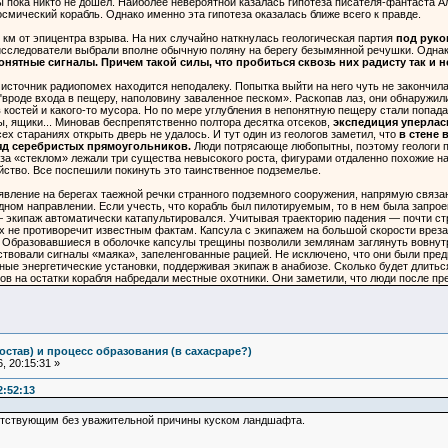
ы пока никто не дошел. Наиболее невероятной казалась гипотеза писателя-фантаста Ал
смический корабль. Однако именно эта гипотеза оказалась ближе всего к правде.
 км от эпицентра взрыва. На них случайно наткнулась геологическая партия
под руко
исследователи выбрали вполне обычную поляну на берегу безымянной речушки. Однако 
онятные сигналы. Причем такой силы, что пробиться сквозь них радисту так и н
 источник радиопомех находится неподалеку. Попытка выйти на него чуть не закончил
 "вроде входа в пещеру, наполовину заваленное песком». Раскопав лаз, они обнаружи
в костей и какого-то мусора. Но по мере углубления в непонятную пещеру стали поп
, ящики... Миновав беспрепятственно полтора десятка отсеков,
экспедиция уперлась
сех стараниях открыть дверь не удалось. И тут один из геологов заметил, что
в стене 
д серебристых прямоугольников.
Люди потрясающе любопытны, поэтому геологи при
 за «стеклом» лежали три существа невысокого роста, фигурами отдаленно похожие на 
ство. Все поспешили покинуть это таинственное подземелье.
явление на берегах таежной речки странного подземного сооружения, напрямую связан
дном направлении. Если учесть, что корабль был пилотируемым, то в нем была запрое
 экипаж автоматически катапультировался. Учитывая траекторию падения — почти строг
х не противоречит известным фактам. Капсула с экипажем на большой скорости врезал
Образовавшиеся в оболочке капсулы трещины позволили землянам заглянуть вовнутрь
ствовали сигналы «маяка», запеленгованные рацией. Не исключено, что они были пре
е энергетические установки, поддерживая экипаж в анабиозе. Сколько будет длиться 
гов на остатки корабля набредали местные охотники. Они заметили, что люди после п
остав) и процесс образования (в сахасраре?)
, 20:15:31 »
2:52:13
сутствующим без уважительной причины куском ландшафта.