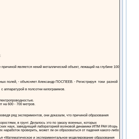
:
е причиной является некий металлический объект, лежащий на глубине 100
ных полей, - объясняет Александр ПОСПЕЕВ. - Регистрируя токи разной
 с аппаратурой в полсотни килограммов.
электропроводностью.
 на 600 - 700 метров.
оведя ряд экспериментов, они доказали, что причиной образования
ростями, в грунт. Делалось это по заказу военных, которых
ческих наук, заведующий лабораторией волновой динамики ИПМ РАН Игорь
 наработок проверить, может ли он образоваться от падения какого-либо
тья «Математическое и экспериментальное моделирование образования