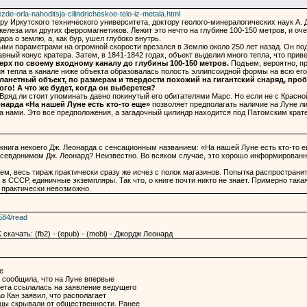
zde-orla-nahoditsja-cilindricheskoe-telo-iz-metala.html
у Иркутского технического университета, доктору геолого-минералогических наук А. Д
елеза или других ферромагнетиков. Лежит это нечто на глубине 100-150 метров, и о
ра о землю, а, как бур, ушел глубоко внутрь.
и параметрами на огромной скорости врезался в Землю около 250 лет назад. Он под
авный конус кратера. Затем, в 1841-1842 годах, объект выделил много тепла, что при
ерх по своему входному каналу до глубины 100-150 метров.
Подъем, вероятно, пр
ния тепла в канале ниже объекта образовалась полость эллипсоидной формы на всю ег
ланетный объект, по размерам и твердости похожий на гигантский снаряд, про
го! А что же будет, когда он выберется?
Вряд ли стоит упоминать давно покинутый его обитателями Марс. Но если не с Красной
нарда «На нашей Луне есть кто-то еще»
позволяет предполагать наличие на Луне ли
 нами. Это все предположения, а загадочный цилиндр находится под Патомским крате
 книга некоего Дж. Леонарда с сенсационным названием: «На нашей Луне есть кто-то
 псевдонимом Дж. Леонард? Неизвестно. Во всяком случае, это хорошо информированн
жем, весь тираж практически сразу же исчез с полок магазинов. Попытка распространи
 в СССР, единичные экземпляры. Так что, о книге почти никто не знает. Примерно такая
 практически невозможно.
584/read
скачать: (fb2) - (epub) - (mobi) - Джордж Леонард
е
 сообщила, что на Луне впервые
зета ссылалась на заявление ведущего
о Кан заявил, что располагает
цы скрывали от общественности. Ранее