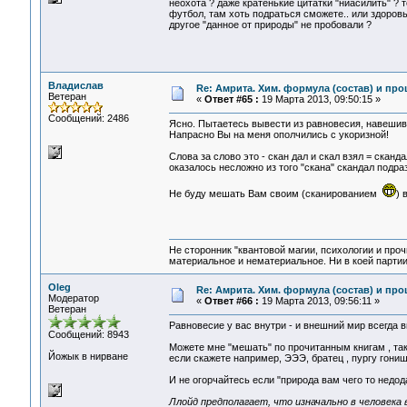
неохота ? даже кратенькие цитатки "ниасилить" ? 
футбол, там хоть подраться сможете.. или здоровь
другое "данное от природы" не пробовали ?
Владислав
Re: Амрита. Хим. формула (состав) и про
Ветеран
«
Ответ #65 :
19 Марта 2013, 09:50:15 »
Сообщений: 2486
Ясно. Пытаетесь вывести из равновесия, навешив
Напрасно Вы на меня ополчились с укоризной!
Слова за слово это - скан дал и скал взял = скан
оказалось несложно из того "скана" скандал подра
Не буду мешать Вам своим (сканированием
) 
Не сторонник "квантовой магии, психологии и проч
материальное и нематериальное. Ни в коей партии
Oleg
Re: Амрита. Хим. формула (состав) и про
Модератор
«
Ответ #66 :
19 Марта 2013, 09:56:11 »
Ветеран
Равновесие у вас внутри - и внешний мир всегда в
Сообщений: 8943
Можете мне "мешать" по прочитанным книгам , так
Йожык в нирване
если скажете например, ЭЭЭ, братец , пургу гонишь,
И не огорчайтесь если "природа вам чего то недода
Ллойд предполагает, что изначально в человека