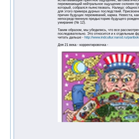
испытывающий приятное ощущение, автоматически 
пережинающий нейтральное ощущение склонен прои
который, собрался пьянствовать. Налицо: общност
для этого примера дурных последствий. Присвоение
причин будущих переживаний, карма. Невеста, как
непосредственную предысторию будущего рождения
умирание (№ 12).
Таким образом, мы убедились, что все рассмотр
последовательно. Это относится и к отдельным фр
читать дальше -
http://www.indcultur.narod.ru/parib
Для 21 века - корректировочка -