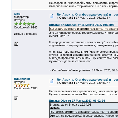
Не сторонник "квантовой магии, психологии и проч
материальное и нематериальное. Ни в коей партии
Oleg
Re: Амрита. Хим. формула (состав) и про
Модератор
«
Ответ #62 :
17 Марта 2013, 05:02:24 »
Ветеран
Цитата: Владислав от 16 Марта 2013, 19:34:06
Сообщений: 8943
Вы, люди, смотрите и видите только то, что знает
Это взгляд нечеловека? (сверхчеловека ? недочело
Йожык в нирване
имеем честь ?
Я ж вроде понятно описал - пока есть субъект-об
подчинённого, жертву-насильника, разлучение у раз
А при квантово-нелокальном "мистическом проник
ничего не теряют и никто никуда не исчезает и не 
они туда проникли.. сознанием.. ну или "телом-соз
мучайтесь дальше если не бот..
«
Последнее редактирование: 17 Июля 2023, 04:1
Владислав
Re: Амрита. Хим. формула (состав) и про
Ветеран
«
Ответ #63 :
17 Марта 2013, 13:45:27 »
Сообщений: 2486
Пытаетесь вывести из равновесия, навешивая яр
Ну вот и живые слова от Вас пошли, а не тот сп
Цитата: Oleg от 17 Марта 2013, 06:02:24
Владислав от Вчера в 19:34:06
Цитата:
Вы, люди, смотрите и видите только то, что знает
Это взгляд нечеловека? (сверхчеловека ? недочел