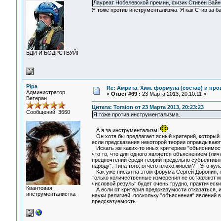
Лауреат Нобелевской премии, физик Стивен Вайнб
Я тоже против инструментализма. Я как Стив за б
БДИ И БОДРСТВУЙ!
Pipa
Re: Амрита. Хим. формула (состав) и про
Администратор
«
Ответ #69 :
23 Марта 2013, 20:10:11 »
Ветеран
Цитата: Torsion от 23 Марта 2013, 20:23:23
Сообщений: 3660
Я тоже против инструментализма.
А я за инструментализм!
Он хотя бы предлагает ясный критерий, который 
если предсказания некоторой теории оправдываютс
Искать же каких-то иных критериев "объяснимост
что то, что для одного является объяснением (лич
предпочтений среди теорий предельно субъективн
народу". Типа того: отчего плохо живем? - Это ку
Как уже писал на этом форума Сергей Доронин, н
только количественные измерения не оставляют м
числовой результ будет очень трудно, практическ
Квантовая
А если от критерия предсказумости отказаться, и
инструменталистка
науки религией, поскольку "объяснения" явлений 
предсказуемость.