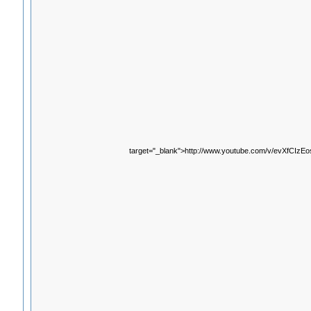
target="_blank">http://www.youtube.com/v/evXfCIzEo