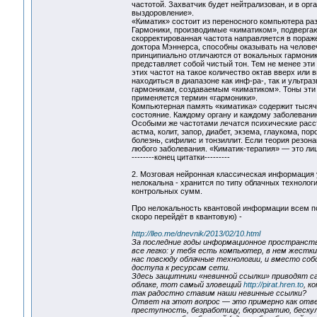
частотой. Захватчик будет нейтрализован, и в ор
выздоровление».
«Киматик» состоит из переносного компьютера ра
Гармоники, производимые «киматиком», подвергаю
скорректированная частота направляется в пораже
доктора Мэннерса, способны оказывать на челове
принципиально отличаются от вокальных гармоник
представляет собой чистый тон. Тем не менее эт
этих частот на такое количество октав вверх или 
находиться в диапазоне как инф-ра-, так и ультр
гармоникам, создаваемым «киматиком». Тоны эти 
применяется термин «гармоники».
Компьютерная память «киматика» содержит тысяч
состояние. Каждому органу и каждому заболевани
Особыми же частотами лечатся психические расст
астма, колит, запор, диабет, экзема, глаукома, п
болезнь, сифилис и тонзиллит. Если теория резона
любого заболевания. «Киматик-терапия» — это ли
--------конец цитатки---------
2. Мозговая нейронная классическая информация у
нелокальна - хранится по типу облачных технологи
контрольных сумм.
Про нелокальность квантовой информации всем по
скоро перейдёт в квантовую) -
http://lleo.me/dnevnik/2013/02/10.html
За последние годы информационное пространств
все легко: у тебя есть компьютер, в нем жесткий
нас повсюду облачные технологии, и вместо со
доступа к ресурсам сети.
Здесь защитники «невинной ссылки» приводят са
облаке, тот самый зловещий
http://pirat.hren.to
, к
так радостно ставим наши невинные ссылки?
Ответ на этот вопрос — это примерно как ответ
преступность, безработицу, бюрократию, бескул