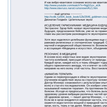
И как вибро-квантовое сознание мозга как квантов
http://www.youtube.com/watch?v=Ngj1Gyv_aUk
http://www.slavruss.narod.ru/osnown/Kz1.htm
---------- ещё цитатка ------------
http://svitk.ru/004_book_book/12b/2646_goldmen-zvu
Джонатан Голдмен Целительные звуки
ИСЦЕЛЕНИЕ ГАРМОНИКАМИ: МЕДИЦИНА БУДУЩ
Экстрасенс Эдгар Кейс назвал звукотерапию меди
будущее, предсказанное Кейсом, уже не за горами
главе мы рассмотрим разновидности звукотерапнн
Хотя звук наделялся целебными функциями еще с 
рамками религиозных и эзотерических традиций. 
научной и медицинской общественности. Возникли
и ассоциация «Медицина и искусство», объединивш
РЕЗОНАНС В МЕДИЦИНЕ
В основе всех известных мне видов звукотерапии 
частота колебаний, присущая объекту от природы. 
Каждый орган, каждая кость и ткань обладает «здо
общего гармоничного аккорда, что и влечет за соб
направив на него волну этой частоты. Восстановл
«КИМАТИК-ТЕРАПИЯ»
Одним из первопроходцев в области звукотерапии 
изучением воздействия звука на структуру челов
Доктор Мэннерс ознакомился с результатами опыт
волн) и стал его последователем. Он изобрел эле
называемой «киматик-терапии». На протяжении б
болезни. Исходя из предпосылки, что болезнь вы
здоровому уровню вибрации различных частей орг
«В здоровом органе, — пишет доктор Мэннерс, — 
Если же в орган внедряется неверная частота, эт
окажется недостаточно мощной и природной часто
орган, кость, ткань и так далее. Можно, однако, у