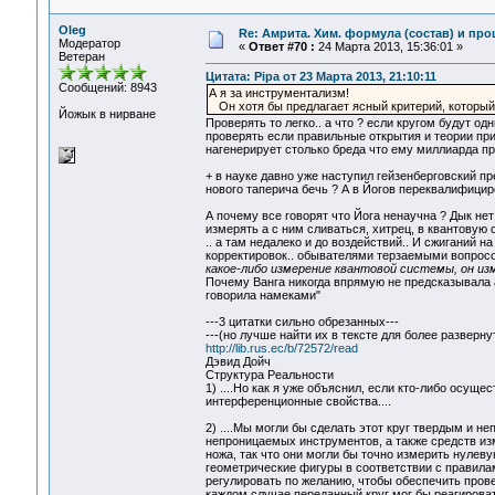
Oleg
Re: Амрита. Хим. формула (состав) и про
Модератор
«
Ответ #70 :
24 Марта 2013, 15:36:01 »
Ветеран
Цитата: Pipa от 23 Марта 2013, 21:10:11
Сообщений: 8943
А я за инструментализм!
Он хотя бы предлагает ясный критерий, который
Йожык в нирване
Проверять то легко.. а что ? если кругом будут о
проверять если правильные открытия и теории пр
нагенерирует столько бреда что ему миллиарда п
+ в науке давно уже наступил гейзенберговский п
нового таперича бечь ? А в Йогов переквалифицир
А почему все говорят что Йога ненаучна ? Дык не
измерять а с ним сливаться, хитрец, в квантовую
.. а там недалеко и до воздействий.. И сжиганий 
корректировок.. обывателями терзаемыми вопросом
какое-либо измерение квантовой системы, он и
Почему Ванга никогда впрямую не предсказывала а 
говорила намеками"
---3 цитатки сильно обрезанных---
---(но лучше найти их в тексте для более разверну
http://lib.rus.ec/b/72572/read
Дэвид Дойч
Структура Реальности
1) ....Но как я уже объяснил, если кто-либо осущ
интерференционные свойства....
2) ....Мы могли бы сделать этот круг твердым и 
непроницаемых инструментов, а также средств и
ножа, так что они могли бы точно измерить нулев
геометрические фигуры в соответствии с правила
регулировать по желанию, чтобы обеспечить пров
каждом случае переданный круг мог бы реагировать