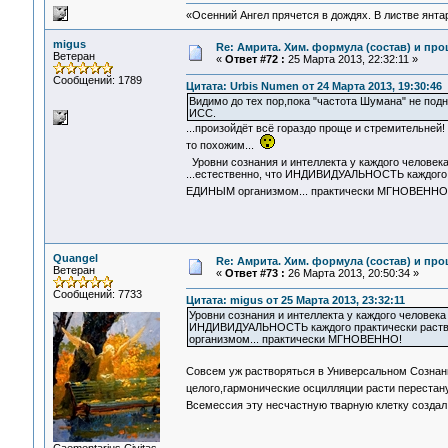
«Осенний Ангел прячется в дождях. В листве янтарн
migus
Re: Амрита. Хим. формула (состав) и про
Ветеран
«
Ответ #72 :
25 Марта 2013, 22:32:11 »
Сообщений: 1789
Цитата: Urbis Numen от 24 Марта 2013, 19:30:46
Видимо до тех пор,пока "частота Шумана" не подн
ИСС.
...произойдёт всё гораздо проще и стремительней!
то похожим...
Уровни сознания и интеллекта у каждого человека
...естественно, что ИНДИВИДУАЛЬНОСТЬ каждого п
ЕДИНЫМ организмом... практически МГНОВЕНН
Quangel
Re: Амрита. Хим. формула (состав) и про
Ветеран
«
Ответ #73 :
26 Марта 2013, 20:50:34 »
Сообщений: 7733
Цитата: migus от 25 Марта 2013, 23:32:11
Уровни сознания и интеллекта у каждого человека 
ИНДИВИДУАЛЬНОСТЬ каждого практически раство
организмом... практически МГНОВЕННО!
Совсем уж растворяться в Универсальном Созна
целого,гармонические осцилляции расти перестан
Всемессия эту несчастную тварную клетку создал,