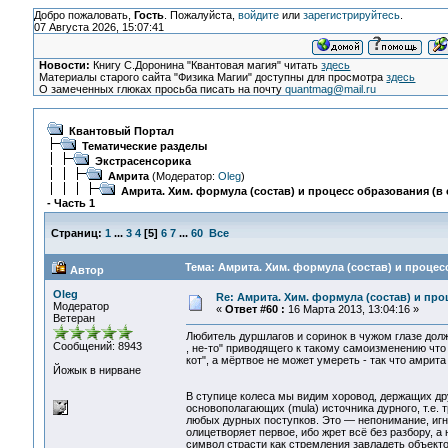
Добро пожаловать,
Гость
. Пожалуйста,
войдите
или
зарегистрируйтесь
.
07 Августа 2026, 15:07:41
Новости:
Книгу С.Доронина "Квантовая магия" читать
здесь
Материалы старого сайта "Физика Магии" доступны для просмотра
здесь
О замеченных глюках просьба писать на почту
quantmag@mail.ru
Квантовый Портал
Тематические разделы
Экстрасенсорика
Амрита
(Модератор:
Oleg
)
Амрита. Хим. формула (состав) и процесс образования (в 
- Часть 1
Страниц:
1
...
3
4
[
5
]
6
7
...
60
Все
Тема: Амрита. Хим. формула (состав) и процесс
Автор
Oleg
Re: Амрита. Хим. формула (состав) и про
Модератор
«
Ответ #60 :
16 Марта 2013, 13:04:16 »
Ветеран
Любитель дуршлагов и соринок в чужом глазе дол
Сообщений: 8943
, не-то" приводящего к такому самоизменению что 
кот", а мёртвое не может умереть - так что амрита
Йожык в нирване
В ступице колеса мы видим хоровод, держащих дру
основополагающих (mula) источника дурного, т.е
любых дурных поступков. Это — непонимание, игно
олицетворяет первое, ибо жрет всё без разбору, 
символ страсти как стремления завладеть объекто