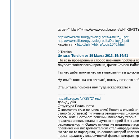
target="_blank">http://www.youtube.com/v/N4KSAST
http://www.refill.ru/egypt/oleg-pdfs/438Hz_1.pdf
http://www.refill.ru/egypt/oleg-pdfs/Danley_1.pdf
нашёл тут -
http://lah.flybb.ru/topic1348.html
2 Torsion
Цитата: Torsion от 19 Марта 2013, 15:14:51
Но есть проверенный способ познания проблем п
Лауреат Нобелевской премии, физик Стивен Вайнбе
Так что дабы понять что он тупиковый - вы должн
Ну или "стоять на его плечах", потому позволю се
Эта цитатка поможет вам туда вскарабкаться:
--------------------------------------
http://lib.rus.ec/b/72572/read
Дэвид Дойч
Структура Реальности
Отвержение (или непонимание) Копенгагенской ин
стало (и остается) типичным отношением физиков 
бессмысленности объяснений, поскольку теория –
практика использования научных теорий без знан
рациональности. Однако отнюдь не подтвердилась
практический инструментализм стал «парадигмой»
Но это не та парадигма, на основе которой челове
через парадигму классической физики, которая, к