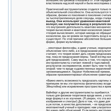
Большинство физиков отказались от этой парадигм
властвовала над всей наукой и была неоспорима с 
Практический инструментализм сгодился только п
объяснительной способности. Она используется то
образом, физики из поколения в поколение счита
за тысячетриллионную долю секунды, когда сталк
выход. Они используют уравнения квантовой те
волнует, как получается выход в результате в
что внутренняя деятельность квантово-механичес
теория вычисления и квантовая космология (кванто
«теория вычисления», которая никогда не обращала
космологии, мы не можем ни подготовить вход в на
существует. По этой причине абсолютное большин
форме, форме мультиверса.
...некоторые философы, и даже ученые, недооцени
объяснении чего-либо, а в предсказании результа
считают, что теория может дать своим предсказан
пор, пока ее предсказания верны. Такой взгляд н
для предсказания). Саму мысль о том, что наука
инструменталисты считают ложной и тщеславной. 
результатов экспериментов, может быть чем-то бо
опорой: чем-то вроде художественных вкраплений
запоминающимися. Лауреат Нобелевской премии, ф
образом прокомментировал объяснение гравитац
«Важно иметь возможность предсказать картины зве
припишем ли мы эти прогнозы физическому воздей
Эйнштейна] или искривлению пространства и времен
Вайнберг и другие инструменталисты ошибаются. 
только для физиков-теоретиков вроде меня, у кот
виде формул и их изучения. (Я уверен, что эта м
изображения и спектры!) Дело в том, что даже дл
а уж потом, в качестве дополнения, – ее предсказ
инопланетный ученый и преподнес нам ультратехн
без каких-либо объяснений. Если верить инструме