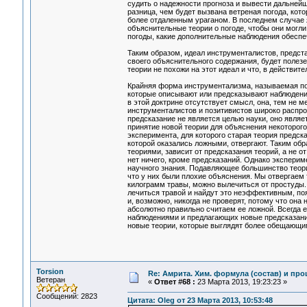
судить о надежности прогноза и вывести дальнейш
разница, чем будет вызвана ветреная погода, ко
более отдаленным ураганом. В последнем случае
объяснительные теории о погоде, чтобы они могл
погоды, какие дополнительные наблюдения обеспеч
Таким образом, идеал инструменталистов, предст
своего объяснительного содержания, будет полезе
теории не похожи на этот идеал и что, в действит
Крайняя форма инструментализма, называемая пози
которые описывают или предсказывают наблюдения
в этой доктрине отсутствует смысл, она, тем не м
инструменталистов и позитивистов широко распрос
предсказание не является целью науки, оно являе
принятие новой теории для объяснения некоторог
эксперимента, для которого старая теория предска
которой оказались ложными, отвергают. Таким об
теориями, зависит от предсказания теорий, а не 
нет ничего, кроме предсказаний. Однако эксперим
научного знания. Подавляющее большинство теорий
что у них были плохие объяснения. Мы отвергаем
килограмм травы, можно вылечиться от простуды. 
лечиться травой и найдут это неэффективным, поя
и, возможно, никогда не проверят, потому что она
абсолютно правильно считаем ее ложной. Всегда 
наблюдениями и предлагающих новые предсказания,
новые теории, которые выглядят более обещающим
Torsion
Re: Амрита. Хим. формула (состав) и про
Ветеран
«
Ответ #68 :
23 Марта 2013, 19:23:23 »
Сообщений: 2823
Цитата: Oleg от 23 Марта 2013, 10:53:48