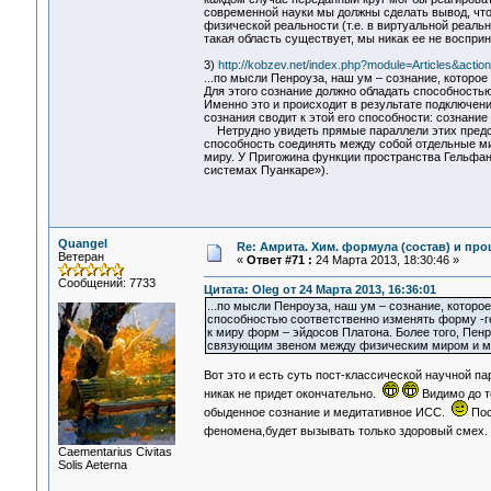
современной науки мы должны сделать вывод, чт
физической реальности (т.е. в виртуальной реальн
такая область существует, мы никак ее не восприн
3)
http://kobzev.net/index.php?module=Articles&act
...по мысли Пенроуза, наш ум – сознание, которое
Для этого сознание должно обладать способность
Именно это и происходит в результате подключени
сознания сводит к этой его способности: сознан
Нетрудно увидеть прямые параллели этих предст
способность соединять между собой отдельные ми
миру. У Пригожина функции пространства Гельфан
системах Пуанкаре»).
Quangel
Re: Амрита. Хим. формула (состав) и про
Ветеран
«
Ответ #71 :
24 Марта 2013, 18:30:46 »
Сообщений: 7733
Цитата: Oleg от 24 Марта 2013, 16:36:01
...по мысли Пенроуза, наш ум – сознание, которо
способностью соответственно изменять форму -ге
к миру форм – эйдосов Платона. Более того, Пенр
связующим звеном между физическим миром и м
Вот это и есть суть пост-классической научной п
никак не придет окончательно.
Видимо до те
обыденное сознание и медитативное ИСС.
Пос
феномена,будет вызывать только здоровый смех
Сaementarius Civitas
Solis Aeterna