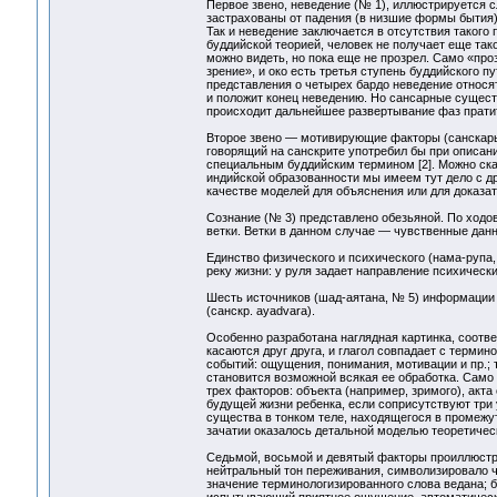
Первое звено, неведение (№ 1), иллюстрируется с
застрахованы от падения (в низшие формы бытия);
Так и неведение заключается в отсутствия такого
буддийской теорией, человек не получает еще тако
можно видеть, но пока еще не прозрел. Само «про
зрение», и око есть третья ступень буддийского п
представления о четырех бардо неведение относят 
и положит конец неведению. Но сансарные существа
происходит дальнейшее развертывание фаз прати
Второе звено — мотивирующие факторы (санскары,
говорящий на санскрите употребил бы при описан
специальным буддийским термином [2]. Можно сказ
индийской образованности мы имеем тут дело с д
качестве моделей для объяснения или для доказат
Сознание (№ 3) представлено обезьяной. По ходо
ветки. Ветки в данном случае — чувственные дан
Единство физического и психического (нама-рупа,
реку жизни: у руля задает направление психически
Шесть источников (шад-аятана, № 5) информации 
(санскр. ayadvara).
Особенно разработана наглядная картинка, соотве
касаются друг друга, и глагол совпадает с терми
событий: ощущения, понимания, мотивации и пр.; т
становится возможной всякая ее обработка. Само
трех факторов: объекта (например, зримого), акта
будущей жизни ребенка, если соприсутствуют три
существа в тонком теле, находящегося в промежу
зачатии оказалось детальной моделью теоретичес
Седьмой, восьмой и девятый факторы проиллюстри
нейтральный тон переживания, символизировало че
значение терминологизированного слова ведана; б