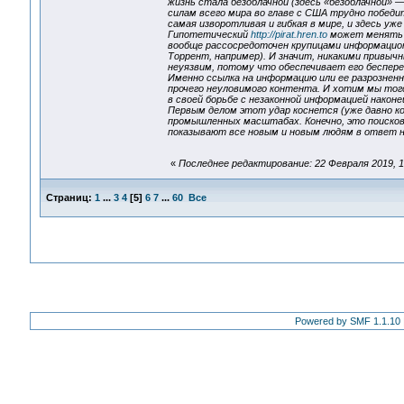
жизнь стала безоблачной (здесь «безоблачной» —
силам всего мира во главе с США трудно победи
самая изворотливая и гибкая в мире, и здесь у
Гипотетический
http://pirat.hren.to
может менять с
вообще рассосредоточен крупицами информацион
Торрент, например). И значит, никакими привыч
неуязвим, потому что обеспечивает его беспереб
Именно ссылка на информацию или ее разрозненн
прочего неуловимого контента. И хотим мы того 
в своей борьбе с незаконной информацией након
Первым делом этот удар коснется (уже давно к
промышленных масштабах. Конечно, это поискови
показывают все новым и новым людям в ответ н
«
Последнее редактирование: 22 Февраля 2019, 1
Страниц:
1
...
3
4
[
5
]
6
7
...
60
Все
Powered by SMF 1.1.10