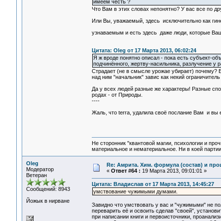
имеем честь ?
Что Вам в этих словах непонятно? У вас все по др
Или Вы, уважаемый, здесь исключительно как гине
узнаваемым и есть здесь даже люди, которые Ва
Цитата: Oleg от 17 Марта 2013, 06:02:24
Я ж вроде понятно описал - пока есть субъект-об
подчинённого, жертву-насильника, разлучение у ра
Страдает (не в смысле урожае убирает) почему? Е
над ним "начальник" завис как некий ограничитель
Да у всех людей разные же характеры! Разные спо
родах - от Природы.
----
Жаль, что terra, удалила своё послание Вам и вы 
Не сторонник "квантовой магии, психологии и проч
материальное и нематериальное. Ни в коей партии
Oleg
Re: Амрита. Хим. формула (состав) и про
Модератор
«
Ответ #64 :
19 Марта 2013, 09:01:01 »
Ветеран
Цитата: Владислав от 17 Марта 2013, 14:45:27
Сообщений: 8943
умствование чужимыми думами.
Йожык в нирване
Завидно что умствовать у вас и "чужимыми" не по
переварить её и освоить сделав "своей", установ
при написании книги и первоисточники, проанализир