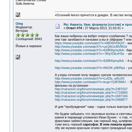
Сaementarius Civitas
Solis Aeterna
«Осенний Ангел прячется в дождях. В листве янтарн
Oleg
Re: Амрита. Хим. формула (состав) и про
Модератор
«
Ответ #74 :
27 Марта 2013, 21:03:41 »
Ветеран
Как ваши нейроны на вибро-энерго-снабжении ? луч
Сообщений: 8943
они там загибаются пачками а вы в эйфории ? или 
https://www.youtube.com/watch?v=08D6IVDtQlY
- ма
Йожык в нирване
http://www.youtube.com/watch?v=uzQbUcMVM1A
http://www.youtube.com/watch?v=628KKpmylhA
- ба
http://www.youtube.com/watch?v=-95qYDkxHSs
- аг
http://www.youtube.com/watch?v=628KKpmylhA
- 4-ц
http://www.youtube.com/watch?v=NhOK-y8KRps
- уз
А узоры сечения полу-жидких срезов человеческог
http://www.youtube.com/watch?v=Lu53s_wEuX0
http://www.youtube.com/watch?v=kupcYy8FBWU
- Э
фильмы на рутрекере -
http://rutracker.org/forum/viewtopic.php?t=2387037
http://rutracker.org/forum/viewtopic.php?t=1718950
http://rutracker.org/forum/viewtopic.php?t=1697184
http://rutracker.org/forum/viewtopic.php?t=2468877
И для "пробуждения" чакр - годна только мантра-й
Не будем забывать что звуковые волны и световые
камни в пирамиде упоминал Иван Бунин - о том, 
факелами заблестевшие, как черный лед, шлифован
тоже весь черный
саркофаг. В нем лежала мум
лбу же мумии красным огнем горел громадный карб