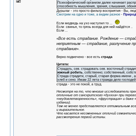
Психофизический организм далее начинает распр
способность мышления, зрения, слышания, обонян
Дуршлаг - это просто фильтр восприятия - Вы, люди
Смотрим на одно и тоже, а видим разное
-
Природ
Если медведь на ухо наступил то ...
Если свинья, то грязь всегда для ней найдётся ..
Если ...
Все есть страдание. Рождение — страд
«
неприятным — страдание, разлучение п
страдание
».
Верно подмечено - все есть
страда
Цитата:
Страдать, сев. страдовать сев. восточный страд
южный робить
, собственно; собственный, собст
Страда страдити, старый, старая форма имени , а
хлеб и сено. Имам 22 лета стражда дело господей 
страда - это не покой, а труд.
Несмотря на то, что многие исследователи пре
отличные от санскритского «духкха» при перево
«неудовлетворенность», «фрустрация» и даже «п
издании).
Тем не менее представляется оптимальным все-
и выразительное.
Что касается несомненных отличий семантически
рассмотрения первой истины.