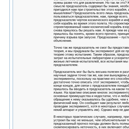
нужны разве что для развлечения. Но так ли это?
смысле предсказатель содержал бы знания, необхо
пригодился нам при строительстве этого корабля,
мышеловки? Предсказатель всего лишь предсказы
пользоваться предсказателем, нам, прежде всего,
предсказателю чертеж космического корабля и ин
себя корабль во время этого полета. Но спроекти
спроектированный нами космический корабль взорв
снова пришлось бы решать нам. А прежде чем ее 
пришлось бы понять, кроме всего прочего, принци
причину взрыва при запуске. Предсказание – пус
объяснение.
Точно так же предсказатель не смог бы предостав
теория, и мы придумали бы эксперимент для ее пр
теорию этому испытанию. Таким образом, предсказ
затрат на испытательные лаборатории и ускорител
жизнью летчиков-испытателей, все испытания мы 
предсказателем.
Предсказатель мог бы быть весьма полезен в разл
научные задачи точно так же, как они вынуждены 
эксперименты, поскольку на практике его способно
достаточно точно описать этот эксперимент, чтоб
конце концов, для связи с предсказателем понадо
пришлось бы вводить в предсказатель на каком-т
языке. На практике описание многих эксперимент
основные преимущества и недостатки, что и любой
обращение к нему оказывалось бы удобнее, чем к 
физический мир. Он сообщает нам результат любо
проводим эксперимент), хотя в некоторых случаях
некий аппарат и управлять им). Однако мир не да
В некоторых практических случаях, например, пр
устроил бы нас не меньше, чем объяснительная т
предсказанный прогноз погоды должен быть полны
скомпенсировать неточность, в них включают объя