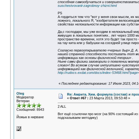
способная самообучаться и совершенствовать
suschestvovanii-zagrobnoy-zhizni.html
PS
А гордиться тем что "вот у меня свои мысли, их мал
ложного, локального Я, "изобретателя велосипедо
свойствах нелокальности информации как субстан
Да,с господари, мы уже входим в нелокальный мир
живущих в локальных понятиях.. лет через 1000 м
пространстве-времени, хотя это будет так просто 
на тау-кита или у бабушки на соседней улице пиро
Согласно первооткрывателю «черных дыр» Д. А.
нашей странной способности постигать тот ми
информации как основы физической теории» .
Ныне сами физики заговорили о появлении мате
слово»! Во всяком случае интуитивно чувствуе
информацией как физической величиной, характ
http://rudocs.exdat.com/docs/index-53468.html?page
«
Последнее редактирование: 17 Июля 2023, 04:1
Oleg
Re: Амрита. Хим. формула (состав) и про
Модератор
«
Ответ #67 :
23 Марта 2013, 09:53:48 »
Ветеран
2 ALL
Сообщений: 8943
Вот ещё ссылочки про мозг (на 90% состоящий из 
Йожык в нирване
подсказываем методику)