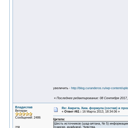
увеличить -
http://blog.curanderos.ru/wp-content/up
«
Последнее редактирование: 08 Сентября 2017, 
Владислав
Re: Амрита. Хим. формула (состав) и про
Ветеран
«
Ответ #61 :
16 Марта 2013, 18:34:06 »
Сообщений: 2486
Цитата:
Шесть источников (шад-аятана, № 5) информации
(санскр. ayadvara). Чувства.