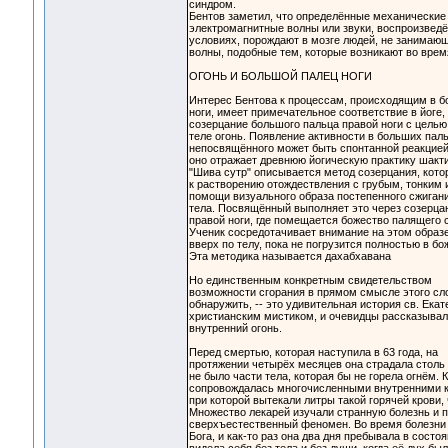
синдром.
Бентов заметил, что определённые механические
электромагнитные волны или звуки, воспроизвед
условиях, порождают в мозге людей, не занимаю
волны, подобные тем, которые возникают во врем
ОГОНЬ И БОЛЬШОЙ ПАЛЕЦ НОГИ
Интерес Бентова к процессам, происходящим в б
ноги, имеет примечательное соответствие в йоге,
созерцание большого пальца правой ноги с целью
теле огонь. Появление активности в больших паль
непосвящённого может быть спонтанной реакцией 
оно отражает древнюю йогическую практику шакти
"Шива сутр" описывается метод созерцания, кото
к растворению отождествления с грубым, тонким
помощи визуального образа постепенного сжигани
тела. Посвящённый выполняет это через созерца
правой ноги, где помещается божество палящего с
Ученик сосредотачивает внимание на этом образе
вверх по телу, пока не погрузится полностью в б
Эта методика называется дахабхавана
Но единственным конкретным свидетельством
возможности сгорания в прямом смысле этого сло
обнаружить, -- это удивительная история св. Ека
христианским мистиком, и очевидцы рассказывали
внутренний огонь.
Перед смертью, которая наступила в 63 года, на
протяжении четырёх месяцев она страдала столь
не было части тела, которая бы не горела огнём. 
сопровождалась многочисленными внутренними к
при которой вытекали литры такой горячей крови, 
Множество лекарей изучали странную болезнь и п
сверхъестественный феномен. Во время болезни 
Бога, и как-то раз она два дня пребывала в состо