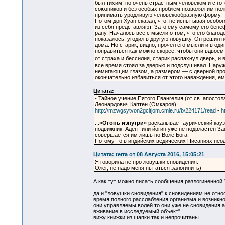
был тихим, но очень страстным человеком и с го
союзников и без особых проблем позволял им поль
принимать уродливую человекообразную форму.
Потом дон Хуан сказал, что, не испытывая особог
из себя представляют. Зато ему самому его бене
рану. Началось все с мысли о том, что его благод
показалось, угодил в другую ловушку. Он решил не
дома. Но старик, видно, прочел его мысли и в од
поправиться как можно скорее, чтобы они вдвоем 
от страха и бессилия, старик распахнул дверь, и
все время стоял за дверью и подслушивал. Нару
немигающим глазом, а размером — с дверной проем
окончательно избавиться от этого наваждения, ем
Цитата:
- Тайное учение Пятого Евангелия (от св. апостола
Леонардович Каптен (Омкаров)
http://mzwgsytvon2gcltjom.cmle.ru/b/224171/read
-
h
...
«Огонь изнутри»
раскалывает аурический кауза
подвижник, Адепт или йогин уже не подвластен За
совершается им лишь по Воле Бога.
Потому-то в индийских ведических Писаниях неод
Цитата: terra от 08 Августа 2016, 15:05:21
Я говорила не про ловушки сновидения.
Олег, не надо меня пытаться залогинить)
А как тут можно писать сообщения разлогиненной ? 
да и "ловушки сновидения" к сновидениям не отно
время полного расслабления организма и возникно
они управляемы волей то они уже не сновидения а
вживание в исследуемый объект"
вижу книжки из шапки так и непрочитаны