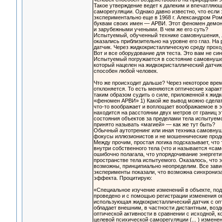
Такое утверждение ведет к далеким и впечатляющ
саморегуляции. Однако давно известно, что если 
экспериментально еще в 1968 г. Александром Р
буквам своих имен — АРВИ. Этот феномен демонс
и зарубежными учеными. В чем же его суть?
Испытуемый, обученный технике самовнушения, л
оказались приблизительно на уровне его глаз. Н
датчик. Через жидкокристаллическую среду прохо
Вот и все оборудование для теста. Это вам не син
Испытуемый погружается в состояние самовнушени
который нацелен на жидкокристаллический датчик
способен любой человек.
Что же происходит дальше? Через некоторое время
отклоняется. То есть меняются оптические характ
таким образом судить о силе, приложенной к жид
«феномен АРВИ» 1) Какой же вывод можно сдела
что-то воображает и воплощает воображаемое в э
находится на расстоянии двух метров от границ э
состояния объектов за пределами тела испытуем
принято называть «магией» — как же тут быть?
Обычный аутотренинг или иная техника самовнуш
фокусы иллюзионистов и не мошеннические проде
Между прочим, простая логика подсказывает, что 
внутри собственного тела (что и называется «са
ошибочно полагала, что упорядочивание энергет
пространстве тела испытуемого. Оказалось, что э
возможны, принципиально неопределим. Все зависи
эксперименты показали, что возможна синхрониз
эффекта. Процитирую:
«Специальное изучение изменений в объекте, под
проведено и с помощью регистрации изменения оп
использующая жидкокристаллический датчик с оп
обладает внешним, в частности дистантным, воз
оптической активности в сравнении с исходной,
целевой психической саморегуляции (... ) измен