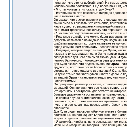
полагают, что это их добрый гений. На самом де
человеческого положения. Еще более важным, чем
– Что ты хочешь этим сказать, дон Хуан?
– Взгляни на то, что некоторые видящие сделали
нас в момент смерти.
Он сказал, что в этом видении есть определенная
точно было бы сказать, что есть сила, притягива
наше существо распадается под воздействием это
он считает гротеском, поскольку это обращает не
– Я очень посредственный человек, – сказал я. –
– Реальное воздействие можно будет измерить толь
дефекты остаются с нами даже тогда, когда мы ст
слабыми видящими, которые называют ее орлом, к
перед искушением приписать человеческие атриб
– Видящие, которые видят эманации
Орла
, часто
называть их командами, если бы не привык назыв
благодетель: для него это были «команды». Я дум
чего-то безличного. «Команда» звучит для меня с
Дон Хуан сказал, что видеть эманации
Орла
– это
трудности, но только после больших несчастий пр
осознали, что все сделано из эманаций
Орла
. Ли
но даже эта малая часть уменьшается дальше по
эманаций
Орла
и становится ведомым, немного б
непостижимым.
Он продолжил разговор и сказал, что новые вид
эманаций. Они поняли, что все живые существа
что организмы построены для захвата некоторого
большое давление на организмы, и именно через
– В нашем случае бытия человеческих существ, –
реальность, но то, что человек воспринимает – э
чувств, и все же для нас невозможно отбросить 
опасности.
Дон Хуан сидел на своем обычном месте в большо
положенных на пол, однако Кэрол, женщина-нагва
встреч, когда мы с ней по очереди читали ему из 
– Я хотел бы, чтобы ты ясно осознавал, чем мы з
Истины, о которых мы говорим – это принципы это