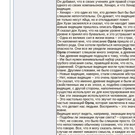
Он добавил, что в своих учениях для правой ст
одного из своих компаньонов, Хенаро, и что Хен
видящие.
– Хенаро – это один из тех, кто должен был бы быт
слишком непочтительны. Он думает, что видящие,
не только несут яйца, но и откладывают помет.
Дон Хуан засмеялся и сказал, что он находит зам
новым видящим пришлось описать
Орла
, то это
Я сказал дон Хуану, что на одном уровне я приня
уровне я принял его буквально, и это устрашает м
– Одна из великих сил в жизни воина – это страх, 
Он напомнил мне, что описание
Орла
пришло от 
любого рода. Они хотели пробиться непосредстве
опасности. Они все же увидели эманации
Орла
, 
Орла
отнимает слишком много энергии, а древние
– Как древние видящие подошли к тому, чтобы оп
– Им был нужен минимальный набор указаний отно
грубого описания силы, правящей всем, что есть
сравнений. Отдельные видящие могли чувствоват
плане. Другими словами, не было создано удачно
– Новые видящие, наверно, стали слишком абстра
– Нет, новые видящие – это очень практичные люд
Он сказал, что именно древние видящие и были 
свойственных им и их эпохе, и, подобно соврем
видящие, с другой стороны, наполненные стремлен
существа используют их для конструирования во
– Как эти эманации используются человеком, дон
– Это настолько просто, что звучит по-идиотски
частью эманаций
Орла
, которая заключена в наш
то, что делает нас людьми. Воспринять – это зна
вовне.
Видящие могут видеть, например, эманации внутри
– Подобны ли эманации лучам света? – спросил я
– Нет, не совсем, это было бы слишком просто. Он
что непостижимо обычному сознанию, что эти волок
что говорю. Все, что я могу сказать лично, это то
случае не имеют никакого смысла, и каждое из них