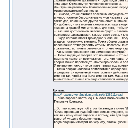
..Третье внимание достигается тогда, когда свет 
эманации
Орла
внутри человеческого кокона.
Дон Хуан выразил свой благоговейный ужас пере
жизни сознательной личности.
Он сказал, что не считает полезным обсуждать 
и непостижимое бессознательно – он назвал это
также дар, но он имеет другое значение: он похож
Он добавил, что в момент смерти все люди входят
только на краткий миг и то лишь для того, чтобы 
– Высшим достижением человека будет, – сказал 
сознанием, движущимся, как мотылек света, к кл
..– Удар нагваля имеет громадное значение, – про
и здесь постоянную вмятину. Точка сборки оказы
более важно точно усвоить истины, излагаемые от
сожалению, истинным является и то, что люди стр
– Как можно произвести это изменение изнутри? –
– Новые видящие говорят, что понимание – это ме
нами мир является результатом того, что наша то
сборки можно перемещать почти произвольно всл
Я не вполне понял, что он имеет ввиду под привы
– Точка сборки человека появляется в определен
определяется привычкой – повторными действиям
именно так, чтобы она была именно там. Наша к
внимательно: «наша команда становится команд
Цитата:
http://mzwgsytvon2gcltjom.cmle.ru/b/138911/read
- Тайна Карлоса Кастанеды. Анализ магического зна
Петрович Ксендзюк
...Вот как повествует об этом Кастанеда в книге "
"Сила, правящая судьбой всех живых существ, на
как-то к нему относящееся, а потому, что для ви
высотой уходя в бесконечность.
Когда видящий смотрит на черноту, являющуюся 