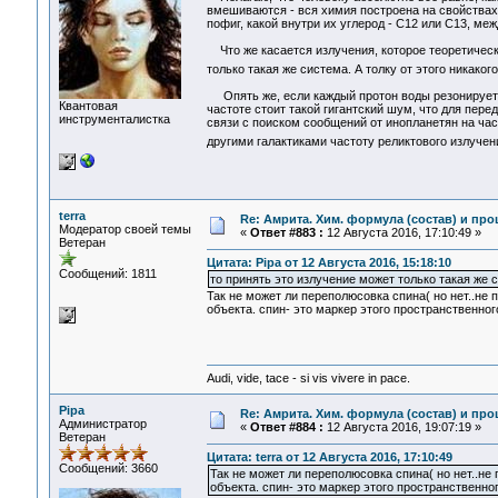
вмешиваются - вся химия построена на свойствах 
пофиг, какой внутри их углерод - С12 или С13, меж
Что же касается излучения, которое теоретическ
только такая же система. А толку от этого никакого,
Опять же, если каждый протон воды резонирует на
Квантовая
частоте стоит такой гигантский шум, что для пере
инструменталистка
связи с поиском сообщений от инопланетян на част
другими галактиками частоту реликтового излуче
terra
Re: Амрита. Хим. формула (состав) и про
Модератор своей темы
«
Ответ #883 :
12 Августа 2016, 17:10:49 »
Ветеран
Цитата: Pipa от 12 Августа 2016, 15:18:10
Сообщений: 1811
то принять это излучение может только такая же 
Так не может ли переполюсовка спина( но нет..не
объекта. спин- это маркер этого пространственног
Audi, vide, tace - si vis vivere in pace.
Pipa
Re: Амрита. Хим. формула (состав) и про
Администратор
«
Ответ #884 :
12 Августа 2016, 19:07:19 »
Ветеран
Цитата: terra от 12 Августа 2016, 17:10:49
Сообщений: 3660
Так не может ли переполюсовка спина( но нет..не
объекта. спин- это маркер этого пространственно