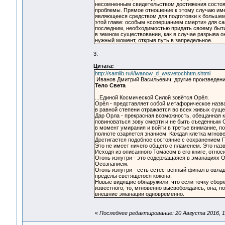
несомненным свидетельством достижения состоян
проблемы. Прямое отношение к этому случаю име
являющееся средством для подготовки к большему
этой главе: особым «созерцанием смерти» для са
последним, необходимостью придать своему быти
в земном существовании, как в случае разрыва о
нужный момент, открыв путь в запредельное.
3.
Цитата:
http://samlib.ru/i/iwanow_d_w/svetochhtm.shtml
Иванов Дмитрий Васильевич: другие произведени
Тело Света
...Единой Космической Силой зовётся Орёл.
Орёл - представляет собой метафорическое назв
в равной степени отражается во всех живых сущ
Дар Орла - прекрасная возможность, обещанная ка
повиноваться зову смерти и не быть съеденным 
в момент умирания и войти в третье внимание, по
полноте озаряется знанием. Каждая клетка мгнове
Достигается подобное состояние с сохранением П
Это не имеет ничего общего с пламенем. Это назв
Исходя из описанного Томасом в его книге, отн
Огонь изнутри - это содержащаяся в эманациях О
Осознанием.
Огонь изнутри - есть естественный финал в овла
пределы светящегося кокона.
Новые видящие обнаружили, что если точку сборк
известного, то, мгновенно высвобождаясь, она, п
внешние эманации одновременно.
«
Последнее редактирование: 20 Августа 2016, 1