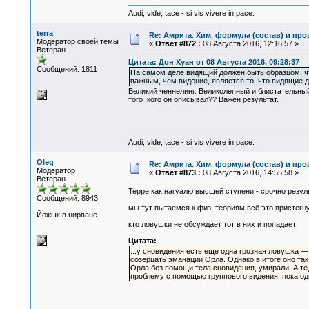
Audi, vide, tace - si vis vivere in pace.
terra
Re: Амрита. Хим. формула (состав) и про
Модератор своей темы
«
Ответ #872 :
08 Августа 2016, 12:16:57 »
Ветеран
Цитата: Дон Хуан от 08 Августа 2016, 09:28:37
Сообщений: 1811
На самом деле видящий должен быть образцом, ч
важным, чем видение, является то, что видящие д
Великий ченнелинг. Великолепный и блистательны
того ,кого он описывал?? Важен результат.
Audi, vide, tace - si vis vivere in pace.
Oleg
Re: Амрита. Хим. формула (состав) и про
Модератор
«
Ответ #873 :
08 Августа 2016, 14:55:58 »
Ветеран
Терре как нагуалю высшей ступени - срочно резул
Сообщений: 8943
мы тут пытаемся к физ. теориям всё это пристегн
Йожык в нирване
кто ловушки не обсуждает тот в них и попадает
Цитата:
...у сновидения есть еще одна грозная ловушка —
созерцать эманации Орла. Однако в итоге оно та
Орла без помощи тела сновидения, умирали. А те,
проблему с помощью группового видения: пока од