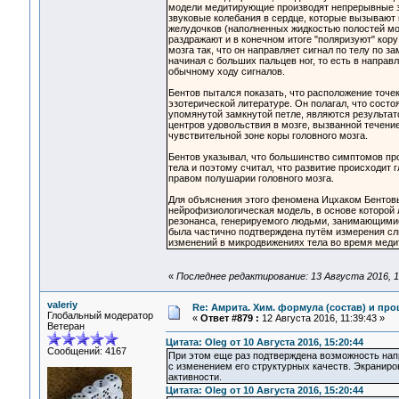
модели медитирующие производят непрерывные зв
звуковые колебания в сердце, которые вызывают
желудочков (наполненных жидкостью полостей моз
раздражают и в конечном итоге "поляризуют" кору
мозга так, что он направляет сигнал по телу по за
начиная с больших пальцев ног, то есть в напра
обычному ходу сигналов.
Бентов пытался показать, что расположение точек
эзотерической литературе. Он полагал, что состо
упомянутой замкнутой петле, являются результа
центров удовольствия в мозге, вызванной течение
чувствительной зоне коры головного мозга.
Бентов указывал, что большинство симптомов про
тела и поэтому считал, что развитие происходит 
правом полушарии головного мозга.
Для объяснения этого феномена Ицхаком Бентов
нейрофизиологическая модель, в основе которой 
резонанса, генерируемого людьми, занимающими
была частично подтверждена путём измерения с
изменений в микродвижениях тела во время меди
«
Последнее редактирование: 13 Августа 2016, 1
valeriy
Re: Амрита. Хим. формула (состав) и про
Глобальный модератор
«
Ответ #879 :
12 Августа 2016, 11:39:43 »
Ветеран
Цитата: Oleg от 10 Августа 2016, 15:20:44
Сообщений: 4167
При этом еще раз подтверждена возможность нап
с изменением его структурных качеств. Экранир
активности.
Цитата: Oleg от 10 Августа 2016, 15:20:44