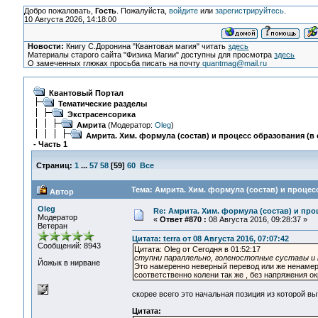
Добро пожаловать,
Гость
. Пожалуйста,
войдите
или
зарегистрируйтесь
.
10 Августа 2026, 14:18:00
Новости:
Книгу С.Доронина "Квантовая магия" читать
здесь
Материалы старого сайта "Физика Магии" доступны для просмотра
здесь
О замеченных глюках просьба писать на почту
quantmag@mail.ru
Квантовый Портал
Тематические разделы
Экстрасенсорика
Амрита
(Модератор:
Oleg
)
Амрита. Хим. формула (состав) и процесс образования (в 
- Часть 1
Страниц:
1
...
57
58
[
59
]
60
Все
Тема: Амрита. Хим. формула (состав) и процесс
Автор
Oleg
Re: Амрита. Хим. формула (состав) и про
Модератор
«
Ответ #870 :
08 Августа 2016, 09:28:37 »
Ветеран
Цитата: terra от 08 Августа 2016, 07:07:42
Сообщений: 8943
Цитата: Oleg от Сегодня в 01:52:17
ступни параллельно, голеностопные суставы и 
Йожык в нирване
Это намеренно неверный перевод или же ненамер
соответственно колени так же , без напряжения о
скорее всего это начальная позиция из которой в
Цитата: