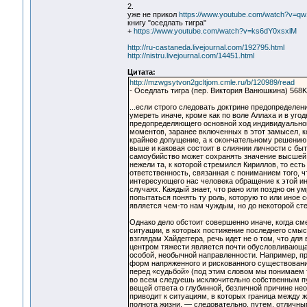
2.
уже не прикол
https://www.youtube.com/watch?v=
книгу "оседлать тигра"
+
https://www.youtube.com/watch?v=ks6dY0xsxlM
http://ru-castaneda.livejournal.com/192795.html
http://nistru.livejournal.com/14451.html
Цитата:
http://mzwgsytvon2gcltjom.cmle.ru/b/120989/read
- Оседлать тигра (пер. Виктория Ванюшкина) 568K с
...если строго следовать доктрине предопределе
умереть иначе, кроме как по воле Аллаха и в уго
предопределяющего основной ход индивидуальног
моментов, заранее включенных в этот замысел, к
крайнее допущение, а к окончательному решению 
выше и каковая состоит в слиянии личности с быт
самоубийство может сохранять значение высшей 
нежели та, к которой стремился Кириллов, то ест
ответственность, связанная с пониманием того, 
интересующего нас человека обращение к этой и
случаях. Каждый знает, что рано или поздно он
попытаться понять ту роль, которую то или иное 
является чем-то нам чуждым, но до некоторой ст
Однако дело обстоит совершенно иначе, когда сме
ситуации, в которых постижение последнего смыс
взглядам Хайдеггера, речь идет не о том, что для
центром тяжести является почти обусловливающая
особой, необычной направленности. Например, п
форм напряженного и рискованного существован
перед «судьбой» (под этим словом мы понимаем то,
во всем следуешь исключительно собственным пут
вещей ответа о глубинной, безличной причине н
приводит к ситуациям, в которых граница между 
полнота жизни, — следовательно, путем, отличным