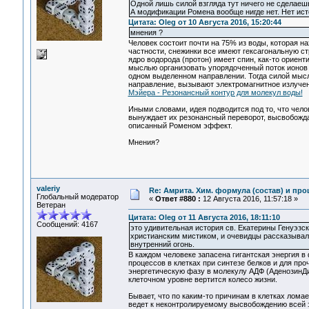
Одной лишь силой взгляда тут ничего не сделаешь
А модификации Ромена вообще нигде нет. Нет исто
Цитата: Oleg от 10 Августа 2016, 15:20:44
мнения ?
Человек состоит почти на 75% из воды, которая н
частности, снежинки все имеют гексагональную ст
ядро водорода (протон) имеет спин, как-то ориен
мыслью организовать упорядоченный поток ионов 
одном выделенном направлении. Тогда силой мысл
направление, вызывают электромагнитное излучени
Мэйера - Резонансный контур для молекул воды!
Иными словами, идея подводится под то, что чел
вынуждает их резонансный переворот, высвобожд
описанный Роменом эффект.
Мнения?
valeriy
Re: Амрита. Хим. формула (состав) и про
Глобальный модератор
«
Ответ #880 :
12 Августа 2016, 11:57:18 »
Ветеран
Цитата: Oleg от 11 Августа 2016, 18:11:10
Сообщений: 4167
это удивительная история св. Екатерины Генуэзс
христианским мистиком, и очевидцы рассказывали
внутренний огонь.
В каждом человеке запасена гигантская энергия 
процессов в клетках при синтезе белков и для пр
энергетическую фазу в молекулу АДФ (АденозинДи
клеточном уровне вертится колесо жизни.
Бывает, что по каким-то причинам в клетках ломае
ведет к неконтролируемому высвобождению всей эт