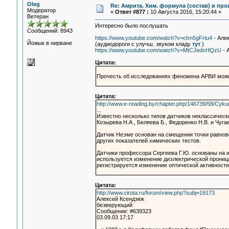
Oleg
Re: Амрита. Хим. формула (состав) и про
Модератор
«
Ответ #877 :
10 Августа 2016, 15:20:44 »
Ветеран
Интересно было послушать
Сообщений: 8943
https://www.youtube.com/watch?v=cIrn5gFrtu4
- Але
Йожык в нирване
(аудиодороги с улучш. звуком кладу
тут
)
https://www.youtube.com/watch?v=MtCJedxHQzU
- 
Цитата:
Прочесть об исследованиях феномена АРВИ можн
Цитата:
http://www.e-reading.by/chapter.php/146739/58/Cyku
...
Известно несколько типов датчиков неклассическо
Козырева Н.А., Беляева Б., Федоренко Н.В. и Чуга
Датчик Неэме основан на смещении точки равнове
других показателей химических тестов.
Датчики профессора Сергеева Г.Ю. основаны на и
используется изменение диэлектрической прониц
регистрируется изменение оптической активности
Цитата:
http://www.cirota.ru/forum/view.php?subj=19173
Алексей Ксендзюк
безверующий
Сообщение: #639323
03.09.03 17:17