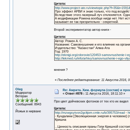
Цитата:
http://www.project-ato.ru/viewtopic.php?f=35&t=1591
Про эффект АРВИ я знаю только, что под воздейс
Вследствие этого лазерный луч отклоняется. Одно
А модификации Ромена вообще нигде нет. Нет ист
называет ее так презрительно - секретной.
Второй экспериментатор автор книги -
Цитата:
Автор: Ромен А. С.
Название: Самовнушение и его влияние на орган
Издательство: "Казахстан" Алма-Ата
Год: 1970
http://eknigi.org/zdorovie/120453-samovnushenie-i-e
http://lekmed.ru/info/arhivy/samovnushenie-i-ego-vli
мнения ?
«
Последнее редактирование: 11 Августа 2016, 0
Oleg
Re: Амрита. Хим. формула (состав) и про
Модератор
«
Ответ #878 :
11 Августа 2016, 18:11:10 »
Ветеран
Про цвет дойчевских фотонов от тех кто их видел
Сообщений: 8943
Цитата:
Йожык в нирване
http://mzwgsytvon2gcltjom.cmle.ru/b/395753/read
-
h
- Кундалини [Эволюционная энергия в человеке] (пер
Кришна
...Ценность описания праны Гопи Кришной состоит