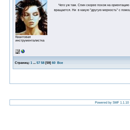
Чего уж там. Спин скорее похож на ориентацию ос
вращается. Ни в какую "другую мерность" с пом
Квантовая
инструменталистка
Страниц:
1
...
57
58
[
59
]
60
Все
Powered by SMF 1.1.10