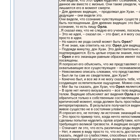
Они видели, что этот
Орел
наделяет сознанием,
данное им вместе с жизнью. Они также увидели, 
лишаются его в момент смерти.
– Для древних видящих, – продолжал дон Хуан. –
дедукции – они видели это.
Они видели, что сознание чувствующих существ у
быть поглощенным. Для древних видящих это было
сознание, то есть пищу
Орла
.
..Я сказал ему, что не следую его учению, поско
– Это не идея, – сказал он. – это факт, и я могу
просто в идеи.
– Но какого же рода силой может быть
Орел
?
– Я не знаю, как ответить на это:
Орел
для видящих
– Подожди минутку, дон Хуан. Это действительно
подтверждаются. Есть целые отрасли знания, по
–
Орел
и его эманации равным образом имеют под
посвящены.
Я попросил его объяснить, что же представляют 
охватывающие все существующее – познаваемое
– Невозможно описать словами, что представляю
– Был ли ты сам их свидетелем, дон Хуан?
– Конечно был, и все же я не могу сказать тебе, 
создающее ослепительное ощущение. Можно схвати
– Мог бы ты сказать, дон Хуан, что
Орел
является
– В орле нет ничего визуального – все тело вид
телом. Видящие объясняют акт видения
Орла
в о
обратиться только к собственным составляющим. 
критический момент, когда должен быть простей
интерпретировать. В результате получается виде
живое существо не в состоянии уловить.
Я спросил его, не потому ли источник эманаций 
– Это просто пример того, когда нечто непостижим
сделаны попытки наделить орлов атрибутами, кото
требующего великой трезвости. А видящие входя
– Означает ли это, что есть различные роды вид
– Нет, я имею в виду просто то, что есть доста
сказать, людей со слабостями, способных стать
Характерной чертой несчастных видящих является