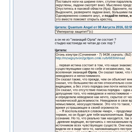
Поставьте ноги на ширине плеч, ступни параллел
округлены, ладони смотрят вниз. Мысленно предс
Опуститесь в паховой области (Куа). Вдохните, п
Выдохните, разверните ладони вниз, большими пал
Одновременно сожмите анус, и
подайте пятки, 
это вместе поможет открыть крестец.
Цитата: Quantum Angel от 08 Августа 2016, 02:5
"Император защитит!"(с)
а он не из "эманаций Орла" ли состоит ?
стыдно кастонеда не читан до сих пор ?
Цитата:
Огонь изнутри (Сочинения - 7) 943K скачать: (fb2) 
http://mzwgsytvon2gcltjom.cmle.ru/b/68304/read
... первая истина состоит в том, что наше знак
существующими сами по себе и независимо, так, к
вселенная эманаций
Орла
. Он сказал также, чт
неведомого и непостижимого.
Он сказал также, что прежде, чем он объяснит м
сказал, что большинство истин относительно со
видящими, а без этого порядка они почти непост
Он сказал, что отсутствие поиска порядка – одн
допущение того, что неведомое и непостижимое –
и определили неведомое как нечто, скрытое от ч
человеческой досягаемости. Неведомое в свое вр
немыслимое, неосуществимое. Это что-то такое, ч
время устрашающее в своей огромности.
... – Я воспользовался словом «мир», – продолжал
термин, но он будет для тебя малопонятным. Видя
сознание. Но то, что реально там находится, так
..древние видящие, встречаясь с несказанными п
источником всех чувствующих существ. Они назыв
видели ее в виде чего-то, напоминающего пестро