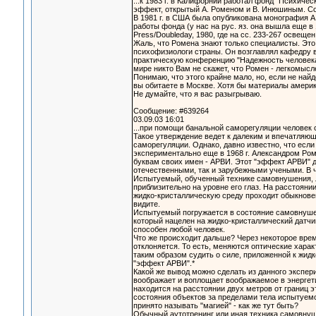
...к 1983 г. в Калифорнии работал фонд "Психиче
эффект, открытый А. Роменом и В. Инюшиным. Со
В 1981 г. в США была опубликована монография А
работы фонда (у нас на рус. яз. она вышла еще в 1
Press/Doubleday, 1980, где на сс. 233-267 освеще
Жаль, что Ромена знают только специалисты. Это
психофизиологи страны. Он возглавлял кафедру в
практическую конференцию "Надежность человека"
мире никто Вам не скажет, что Ромен - легкомысл
Понимаю, что этого крайне мало, но, если не найд
вы обитаете в Москве. Хотя бы материалы амери
Не думайте, что я вас разыгрываю.
Сообщение: #639264
03.09.03 16:01
...при помощи банальной саморегуляции человек 
Такое утверждение ведет к далеким и впечатляющ
саморегуляции. Однако, давно известно, что если 
экспериментально еще в 1968 г. Александром Р
буквам своих имен - АРВИ. Этот "эффект АРВИ" 
отечественными, так и зарубежными учеными. В ч
Испытуемый, обученный технике самовнушения, ло
приблизительно на уровне его глаз. На расстоян
жидко-кристаллическую среду проходит обыкновен
видите.
Испытуемый погружается в состояние самовнушени
который нацелен на жидко-кристаллический датчик 
способен любой человек.
Что же происходит дальше? Через некоторое время
отклоняется. То есть, меняются оптические харак
таким образом судить о силе, приложенной к жид
"эффект АРВИ".*
Какой же вывод можно сделать из данного экспе
воображает и воплощает воображаемое в энергет
находится на расстоянии двух метров от границ э
состояния объектов за пределами тела испытуем
принято называть "магией" - как же тут быть?
Обычный аутотренинг или иная техника самовнуше