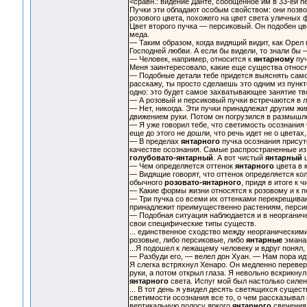
<сравн.: видение Данте, сообщенное им в 33-ей п
Пучки эти обладают особым свойством: они позв
розового цвета, похожего на цвет света уличных 
Цвет второго пучка — персиковый. Он подобен ц
меда.
— Таким образом, когда видящий видит, как Орел 
Господней любви. А если бы видели, то знали бы 
— Человек, например, относится к
янтарному
пуч
Меня заинтересовало, какие еще существа относят
— Подобные детали тебе придется выяснять само
расскажу, ты просто сделаешь это одним из пункт
одно: это будет самое захватывающее занятие тв
— А розовый и персиковый пучки встречаются в 
— Нет, никогда. Эти пучки принадлежат другим ж
движением руки. Потом он погрузился в размышле
— Я уже говорил тебе, что светимость осознания 
еще до этого не дошли, что речь идет не о цветах,
— В пределах
янтарного
пучка осознания присут
качестве осознания. Самые распространенные и
голубовато-янтарный
. А вот чистый
янтарный
ц
— Чем определяется оттенок
янтарного
цвета в 
— Видящие говорят, что оттенок определяется ко
обычного
розовато-янтарного
, придя в итоге к
— Какие формы жизни относятся к розовому и к 
— Три пучка со всеми их оттенками перекрещива
принадлежит преимущественно растениям, перс
— Подобная ситуация наблюдается и в неорганиче
свои специфические типы существ.
... единственное сходство между неорганическими
розовые, либо персиковые, либо
янтарные
эманац
...Я подошел к лежащему человеку и вдруг понял,
— Разбуди его, — велел дон Хуан. — Нам пора идт
Я слегка встряхнул Хенаро. Он медленно переверн
руки, а потом открыл глаза. Я невольно вскрикнул
янтарного
света. Испуг мой был настолько силен,
... В тот день я увидел десять светящихся сущес
светимости осознания все то, о чем рассказывал
вертикальную полосу яркого
янтарного
свечения.