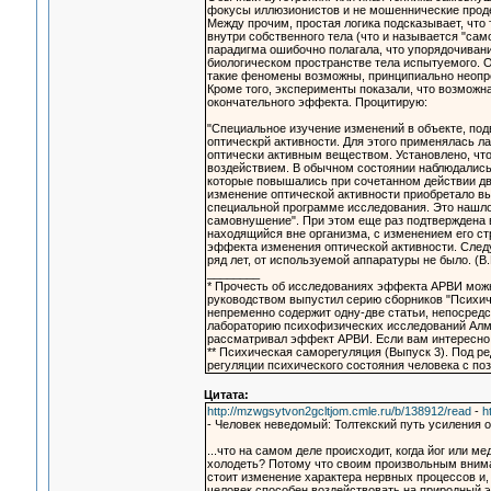
фокусы иллюзионистов и не мошеннические проде
Между прочим, простая логика подсказывает, что 
внутри собственного тела (что и называется "са
парадигма ошибочно полагала, что упорядочиван
биологическом пространстве тела испытуемого. Ока
такие феномены возможны, принципиально неопред
Кроме того, эксперименты показали, что возможн
окончательного эффекта. Процитирую:
"Специальное изучение изменений в объекте, по
оптическрй активности. Для этого применялась л
оптически активным веществом. Установлено, что
воздействием. В обычном состоянии наблюдались
которые повышались при сочетанном действии дв
изменение оптической активности приобретало вы
специальной программе исследования. Это нашло
самовнушение". При этом еще раз подтверждена 
находящийся вне организма, с изменением его с
эффекта изменения оптической активности. Следу
ряд лет, от используемой аппаратуры не было. (В.
________
* Прочесть об исследованиях эффекта АРВИ можно
руководством выпустил серию сборников "Психич
непременно содержит одну-две статьи, непосредс
лабораторию психофизических исследований Алма-
рассматривал эффект АРВИ. Если вам интересно,
** Психическая саморегуляция (Выпуск 3). Под р
регуляции психического состояния человека с пози
Цитата:
http://mzwgsytvon2gcltjom.cmle.ru/b/138912/read
-
h
- Человек неведомый: Толтекский путь усиления ос
...что на самом деле происходит, когда йог или 
холодеть? Потому что своим произвольным внима
стоит изменение характера нервных процессов и
человек способен воздействовать на природный э