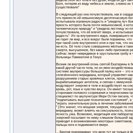
видела себя без тела и без души, когда её дух был
Боге, потеряв из виду небеса и землю, словно их
существовало"
В следующий раз она почувствовала, как в сердце
что принесло ей невыносимую десятичасовую бол
испытывала огромную радость и "увидела луч бо
яркость которого была почти невыносимой, и кото
человеческую природу" и "увидела лестницу из п
почувствовала, что её влечёт вверх, и испытыва
радость". Из-за внутреннего жара, пожиравшего е
не горит ли мир, и все вокруг были поражены, что
при такой силе внутреннего огня и при том, что он
ни есть. Её тело стало совершенно жёлтым и таки
смерти, высушенное, без каких-либо признаков р
сейчас лежит невредимое в хрустальном гробу в 
больницы Памматоне в Генуе
Возник ли внутренний огонь святой Екатерины в 
какой другой части тела, но он явно воздействовал
системе акупрессуры большой палец ноги -- это 
селезёночного меридиана, который управляет нак
разрушением старых кровяных клеток, производс
вырабатывающих антитела, и связан с иммунной 
модулирует энергию в теле и воздействует на со
кровь, рот, язык и чувство вкуса. Он имеет тесну
сторонами полового созревания и творческими пр
специалист по акупунктуре Мери Остин писала, ч
"подпитывать высшие психические состояния", а 
"играть значительную роль в лечении заболевани
" [Это значит, что мощная энергия, текущая по эт
меридиану, может влиять на сексуальность, псих
ясность ума. Возможно, медитация или лаборато
энергией посылают по нему слишком большой зар
приводит в возникновению некоторых симптомов,
пальца ноги и поднимаются вверх.
....Бентов подчеркивал, что дело тут не только в