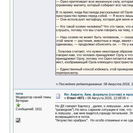
— Орел притягивает всю жизненную силу, которая 
огромному магниту, который собирает все частиц
В то время, когда Кастанеда рассказывал об Орл
пространство прямо перед собой. — Я всего лишь 
— Они используют метафору, которая для меня н
— Кто такой хозяин человека? Что это такое, что
слушать, потому что мы стали говорить на тему, 
— Наш хозяин не может быть человеком, — сказал
этой земле — растения, животные и люди, имеют 
одинаковы, — продолжал объяснять он. — Но у каж
..Тольтеки считают, что нужно некоторым образом
говорил нам, что человек принадлежит Орлу и что
принадлежит Орлу, потому что Орел питается жизн
жест, изображающий Орла клюющего пространство 
— Единственный способ избежать этой прожорлив
перепросмотр.
«
Последнее редактирование: 08 Августа 2016, 1
terra
Re: Амрита. Хим. формула (состав) и про
Модератор своей темы
«
Ответ #871 :
08 Августа 2016, 12:08:05 »
Ветеран
Но ДХ говорит Карлосу , далее, о ловушках...или 
Сообщений: 1811
"разведчик") Но весь сарказм ситуации в том, что
в ловушку , как мне видится,гораздо печальнее. Э
возвращаются в поток.
"безумство храбрых". Но особо отважные и не сд