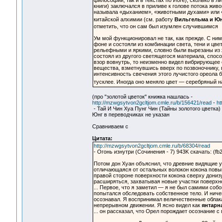
философии, так и в текстах по Йоге), сколько в 
книги) заключался в приливе к голове потока жив
называла «дыханием», «животными духами» или «
китайской алхимии (см. работу
Вильгельма и Ю
отметить, что он сам был изумлен случившимся
Ум мой функционировал не так, как прежде. С н
фоне и состояли из комбинации света, тени и цв
рельефными и яркими, словно были вырезаны из 
состоял из другого светящегося материала, спосо
взор вовнутрь, то неизменно видел вибрирующее с
вещества, взметнувшись вверх по позвоночнику, 
интенсивность свечения этого лучистого ореола 
тусклее. Иногда оно меняло цвет — серебряный 
(про "золотой цветок" книжка нашлась -
http://mzwgsytvon2gcltjom.cmle.ru/b/156421/read
-
ht
- Тай И Чин Хуа Пунг Чин (Тайны золотого цветка) 
Юнг в переводчиках не указан
Сравниваем с
Цитата:
http://mzwgsytvon2gcltjom.cmle.ru/b/68304/read
- Огонь изнутри (Сочинения - 7) 943K скачать: (fb2
Потом дон Хуан объяснил, что древние видящие 
отличающаяся от остальных волокон кокона повы
правой стороне поверхности кокона сверху дониз
расширяться, захватывая новые участки поверхнос
... Первое, что я заметил — я не был самими соб
попытался обследовать собственное тело. И ничег
осознавал. Я воспринимал величественные облака
непрерывном движении. Я ясно видел как
янтарн
... он рассказал, что Орел порождает осознание 