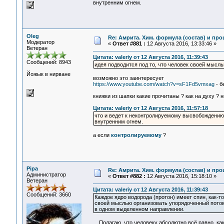
внутренним огнем.
Oleg
Re: Амрита. Хим. формула (состав) и про
Модератор
«
Ответ #881 :
12 Августа 2016, 13:33:46 »
Ветеран
Цитата: valeriy от 12 Августа 2016, 11:39:43
Сообщений: 8943
идея подводится под то, что человек своей мысл
Йожык в нирване
возможно это заинтересует
https://www.youtube.com/watch?v=sF1Fd5vmxag
- б
книжки из шапки какие прочитаны ? как на духу ? н
Цитата: valeriy от 12 Августа 2016, 11:57:18
что и ведет к неконтролируемому высвобождению в
внутренним огнем.
а если
контролируемому
?
Pipa
Re: Амрита. Хим. формула (состав) и про
Администратор
«
Ответ #882 :
12 Августа 2016, 15:18:10 »
Ветеран
Цитата: valeriy от 12 Августа 2016, 11:39:43
Сообщений: 3660
Каждое ядро водорода (протон) имеет спин, как-т
своей мыслью организовать упорядоченный поток
в одном выделенном направлении.
Полагаю, что человеку абсолютно всё равно, как