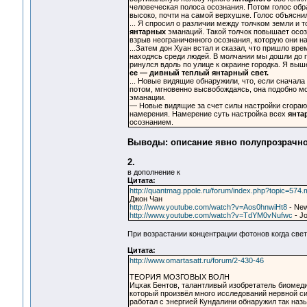
человеческая полоса осознания. Потом голос обр
высоко, почти на самой верхушке. Голос объяснил,
... Я спросил о различии между толчком земли и 
янтарных
эманаций. Такой толчок повышает осоз
взрыв неограниченного осознания, которую они н
...Затем дон Хуан встал и сказал, что пришло вр
находясь среди людей. В молчании мы дошли до 
ринулся вдоль по улице к окраине городка. Я выш
ее — дивный теплый янтарный свет.
... Новые видящие обнаружили, что, если сначала 
потом, мгновенно высвобождаясь, она подобно мо
эманации.
— Новые видящие за счет силы настройки сгорают
намерения. Намерение суть настройка всех
янта
осознанием.
Выводы: описание явно полупрозрачно
2.
в дополнение к
Цитата:
http://quantmag.ppole.ru/forum/index.php?topic=5
Джон Чан
http://www.youtube.com/watch?v=Aos0hnwiHt8
- New
http://www.youtube.com/watch?v=TdYM0vNufwc
- Jo
При возрастании концентрации фотонов когда свет
Цитата:
http://www.omartasatt.ru/forum/2-430-46
ТЕОРИЯ МОЗГОВЫХ ВОЛН
Ицхак Бентов, талантливый изобретатель биомед
который произвёл много исследований нервной с
работал с энергией Кундалини обнаружил так на