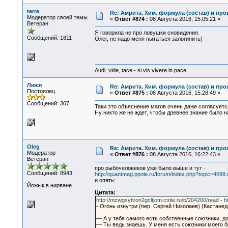
terra
Re: Амрита. Хим. формула (состав) и про
Модератор своей темы
«
Ответ #874 :
08 Августа 2016, 15:05:21 »
Ветеран
Я говорила не про ловушки сновидения.
Сообщений: 1811
Олег, не надо меня пытаться залогинить)
Audi, vide, tace - si vis vivere in pace.
Люся
Re: Амрита. Хим. формула (состав) и про
Постоялец
«
Ответ #875 :
08 Августа 2016, 15:28:49 »
Сообщений: 307
Таки это объяснение магов очень даже согласуетс
Ну никто же не ждет, чтобы древнее знание было
Oleg
Re: Амрита. Хим. формула (состав) и про
Модератор
«
Ответ #876 :
08 Августа 2016, 16:22:43 »
Ветеран
про рыбочеловеков уже было выше и тут -
Сообщений: 8943
http://quantmag.ppole.ru/forum/index.php?topic=46
и опять:
Йожык в нирване
Цитата:
http://mzwgsytvon2gcltjom.cmle.ru/b/204200/read
-
h
- Огонь изнутри (пер. Сергей Николаев) (Кастанеда 
...
— А у тебя самого есть собственные союзники, д
— Ты ведь знаешь. У меня есть союзники моего бе