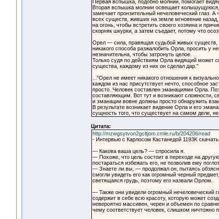
Первая вспышка, подобно молнии, помогает видящ
Вторая вспышка молнии освещает колышущуюся, 
замечает пронзительный нечеловеческий глаз. А 
всех существ, живших на земле мгновение назад,
на огонь, чтобы встретить своего хозяина и причи
скорняк шкурки, а затем съедает, потому что осо
Орел — сила, правящая судьбой живых существ, 
никакого способа разжалобить Орла, просить у н
незначительна, чтобы затронуть целое.
Только судя по действиям Орла видящий может ск
существа, каждому из них он сделал дар."
..."Орел не имеет никакого отношения к визуал
каждом из нас присутствует нечто, способное за
просто. Человек составлен эманациями Орла. По
составляющим. Вот тут и возникают сложности, св
и эманации вовне должны просто обнаружить вза
В результате возникает видение Орла и его эмана
сущность того, что существует на самом деле, не 
Цитата:
http://mzwgsytvon2gcltjom.cmle.ru/b/204206/read
- Интервью с Карлосом Кастанедой 1193K скачать: (
— Какова ваша цель? — спросила я.
— Похоже, что цель состоит в переходе на другу
постараться избежать его, не позволив ему погло
— Знаете ли вы, — продолжал он, пытаясь обзясн
смогли увидеть его как огромный черный предмет
светящаяся грудь, поэтому его назвали Орлом.
— Также они увидели огромный нечеловеческий гл
содержит в себе всю красоту, которую может созда
невероятно массивен, черен и объемен по сравне
чему соответствует человек, слишком ничтожно 