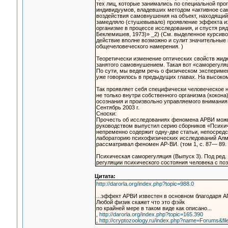
тех лиц, которые занимались по специальной про
индивидуумов, владевших методом «активное сам
воздействия самовнушения на объект, находящийс
замедляло (стушевывало) проявление эффекта из
организме в процессе исследования, и спустя ряд 
Беклемишев, 1973)» _2) (См. выделенное курсиво
действие вполне возможно и сулит значительные 
общечеловеческого намерения. )
Теоретически изменение оптических свойств жидк
занятого самовнушением. Такая вот «саморегуляци
По сути, мы ведем речь о физическом экспериме
уже говорилось в предыдущих главах. На высоко
Так проявляет себя специфически человеческое н
не только внутри собственного организма (кокон
осознания и произвольно управляемого внимания,
Сентябрь 2003 г.
Сноски:
Прочесть об исследованиях феномена АРВИ можно 
руководством выпустил серию сборников «Психич
непременно содержит одну-две статьи, непосредс
лабораторию психофизических исследований Алма-
рассматривал феномен АР-ВИ. (том 1, с. 87— 89. 
Психическая саморегуляция (Выпуск 3). Под ред.
регуляции психического состояния человека с по
Цитата:
http://darorla.org/index.php?topic=988.0
...эффект АРВИ известен в основном благодаря А
Любой физик скажет что это фэйк
по крайней мере в таком виде как описано...
,
http://darorla.org/index.php?topic=165.390
,
http://cryptozoology.ru/index.php?name=Forums&fi