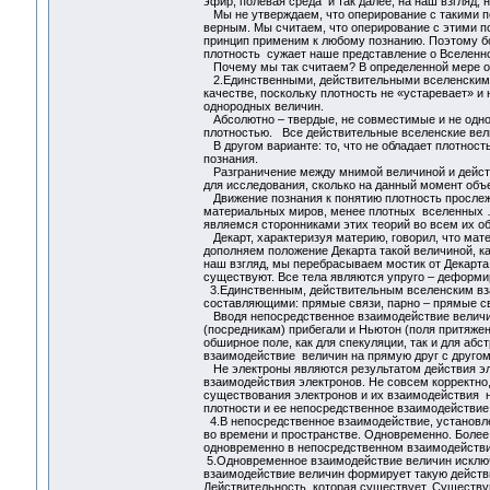
эфир, полевая среда и так далее, на наш взгляд,
Мы не утверждаем, что оперирование с такими по
верным. Мы считаем, что оперирование с этими п
принцип применим к любому познанию. Поэтому бо
плотность сужает наше представление о Вселенно
Почему мы так считаем? В определенной мере отв
2.Единственными, действительными вселенскими
качестве, поскольку плотность не «устаревает» и
однородных величин.
Абсолютно – твердые, не совместимые и не одно
плотностью. Все действительные вселенские вел
В другом варианте: то, что не обладает плотност
познания.
Разграничение между мнимой величиной и действи
для исследования, сколько на данный момент объек
Движение познания к понятию плотность прослеж
материальных миров, менее плотных вселенных … 
являемся сторонниками этих теорий во всем их о
Декарт, характеризуя материю, говорил, что мат
дополняем положение Декарта такой величиной, ка
наш взгляд, мы перебрасываем мостик от Декарта
существуют. Все тела являются упруго – деформ
3.Единственным, действительным вселенским вза
составляющими: прямые связи, парно – прямые св
Вводя непосредственное взаимодействие величи
(посредникам) прибегали и Ньютон (поля притяжен
обширное поле, как для спекуляции, так и для а
взаимодействие величин на прямую друг с другом
Не электроны являются результатом действия эле
взаимодействия электронов. Не совсем корректно, 
существования электронов и их взаимодействия н
плотности и ее непосредственное взаимодействие
4.В непосредственное взаимодействие, установле
во времени и пространстве. Одновременно. Более
одновременно в непосредственном взаимодействии
5.Одновременное взаимодействие величин исключ
взаимодействие величин формирует такую действи
Действительность, которая существует. Существую