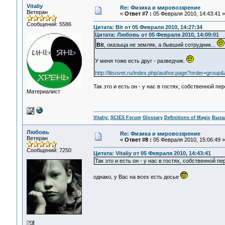
Vitaliy
Re: Физика и мировоззрение
Ветеран
«
Ответ #7 :
05 Февраля 2010, 14:43:41 »
Сообщений: 5586
Цитата: Bit от 05 Февраля 2010, 14:27:34
Цитата: Любовь от 05 Февраля 2010, 14:09:01
Bit
, оказыца не земляк, а бывший сотрудник...
У меня тоже есть друг - разведчик.
http://litsovet.ru/index.php/author.page?order=group
Так это и есть он - у нас в гостях, собственной пе
Материалист
Vitaliy:
SCIES Forum
Glossary
Definitions of Magic
Высш
Любовь
Re: Физика и мировоззрение
Ветеран
«
Ответ #8 :
05 Февраля 2010, 15:06:49 »
Сообщений: 7250
Цитата: Vitaliy от 05 Февраля 2010, 14:43:41
Так это и есть он - у нас в гостях, собственной п
однако, у Вас на всех есть досье