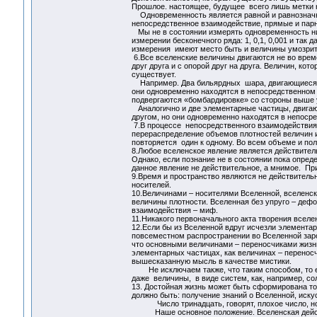
Прошлое. настоящее, будущее всего лишь метки 
Одновременность является равной и равнозначной
непосредственное взаимодействие, прямые и парн
Мы не в состоянии измерять одновременность ни
измерении бесконечного ряда: 1, 0,1, 0,001 и та
измерения имеют место быть и величины умозрит
6.Все вселенские величины двигаются не во време
друг друга и с опорой друг на друга. Величин, ко
существует.
Например. Два бильярдных шара, двигающиеся нав
они одновременно находятся в непосредственном
подвергаются «бомбардировке» со стороны выше 
Аналогично и две элементарные частицы, двигающ
другом, но они одновременно находятся в непос
7.В процессе непосредственного взаимодействия
перераспределение объемов плотностей величин и 
повторяется один к одному. Во всем объеме и пол
8.Любое вселенское явление является действител
Однако, если познание не в состоянии пока опреде
данное явление не действительное, а мнимое. Пр
9.Время и пространство являются не действитель
носителей.
10.Величинами – носителями Вселенной, вселенс
величины плотности. Вселенная без упруго – деф
взаимодействия – миф.
11.Никакого первоначального акта творения вселе
12.Если бы из Вселенной вдруг исчезли элементар
повсеместном распространении во Вселенной зар
что основными величинами – переносчиками жизни
элементарных частицах, как величинах – перенос
вышесказанную мысль в качестве мистики.
Не исключаем также, что таким способом, то ес
даже величины, в виде систем, как, например, со
13. Достойная жизнь может быть сформирована тол
должно быть: получение знаний о Вселенной, иску
Число тринадцать, говорят, плохое число, но мы
Наше основное положение. Вселенская действит