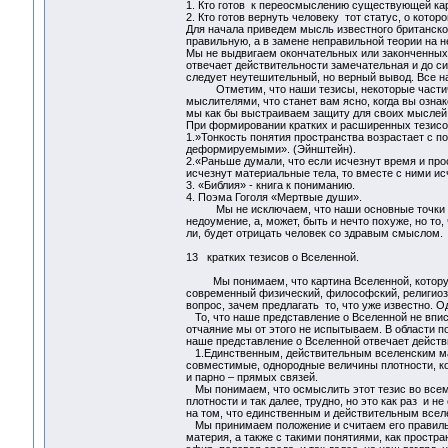
1. Кто готов к переосмыслению существующей ка
2. Кто готов вернуть человеку тот статус, о кото
Для начала приведем мысль известного британског
правильную, а в замене неправильной теории на н
Мы не выдвигаем окончательных или законченных 
отвечает действительности замечательная и до сих
следует неутешительный, но верный вывод. Все 
Отметим, что наши тезисы, некоторые частичн
мыслителями, что станет вам ясно, когда вы ознак
мы как бы выстраиваем защиту для своих мыслей и
При формировании кратких и расширенных тезисо
1.»Тонкость понятия пространства возрастает с п
деформируемыми». (Эйнштейн).
2.«Раньше думали, что если исчезнут время и про
исчезнут материальные тела, то вместе с ними ис
3. «Библия» - книга к пониманию.
4. Поэма Гоголя «Мертвые души».
Мы не исключаем, что наши основные точки отс
недоумение, а, может, быть и нечто похуже, но 
ли, будет отрицать человек со здравым смыслом.
13 кратких тезисов о Вселенной.
Мы понимаем, что картина Вселенной, которую м
современный физический, философский, религиозн
вопрос, зачем предлагать то, что уже известно. О
То, что наше представление о Вселенной не впис
отчаяние мы от этого не испытываем. В области п
наше представление о Вселенной отвечает дейст
1.Единственным, действительным вселенским мат
совместимые, однородные величины плотности, к
и парно – прямых связей.
Мы понимаем, что осмыслить этот тезис во всем
плотности и так далее, трудно, но это как раз и 
на том, что единственным и действительным всел
Мы принимаем положение и считаем его правильн
материя, а также с такими понятиями, как простр