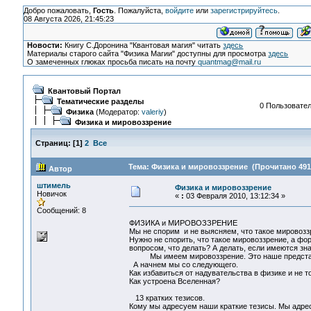
Добро пожаловать,
Гость
. Пожалуйста,
войдите
или
зарегистрируйтесь
.
08 Августа 2026, 21:45:23
Новости:
Книгу С.Доронина "Квантовая магия" читать
здесь
Материалы старого сайта "Физика Магии" доступны для просмотра
здесь
О замеченных глюках просьба писать на почту
quantmag@mail.ru
Квантовый Портал
Тематические разделы
0 Пользовател
Физика
(Модератор:
valeriy
)
Физика и мировоззрение
Страниц:
[
1
]
2
Все
Тема: Физика и мировоззрение (Прочитано 491
Автор
штимель
Физика и мировоззрение
Новичок
«
:
03 Февраля 2010, 13:12:34 »
Сообщений: 8
ФИЗИКА и МИРОВОЗЗРЕНИЕ
Мы не спорим и не выясняем, что такое мировозз
Нужно не спорить, что такое мировоззрение, а фо
вопросом, что делать? А делать, если имеются зна
Мы имеем мировоззрение. Это наше представле
А начнем мы со следующего.
Как избавиться от надувательства в физике и не т
Как устроена Вселенная?
13 кратких тезисов.
Кому мы адресуем наши краткие тезисы. Мы адрес