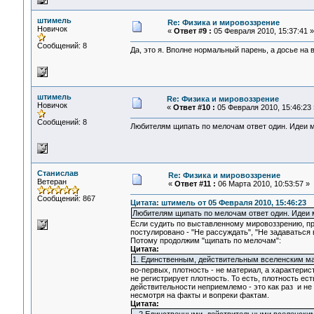
штимель
Re: Физика и мировоззрение
Новичок
«
Ответ #9 :
05 Февраля 2010, 15:37:41 »
Сообщений: 8
Да, это я. Вполне нормальный парень, а досье на 
штимель
Re: Физика и мировоззрение
Новичок
«
Ответ #10 :
05 Февраля 2010, 15:46:23 
Сообщений: 8
Любителям щипать по мелочам ответ один. Идеи мо
Станислав
Re: Физика и мировоззрение
Ветеран
«
Ответ #11 :
06 Марта 2010, 10:53:57 »
Сообщений: 867
Цитата: штимель от 05 Февраля 2010, 15:46:23
Любителям щипать по мелочам ответ один. Идеи м
Если судить по выставленному мировоззрению, п
постулировано - "Не рассуждать", "Не задаваться 
Потому продолжим "щипать по мелочам":
Цитата:
1. Единственным, действительным вселенским ма
во-первых, плотность - не материал, а характерист
не регистрирует плотность. То есть, плотность е
действительности неприемлемо - это как раз и н
несмотря на факты и вопреки фактам.
Цитата: