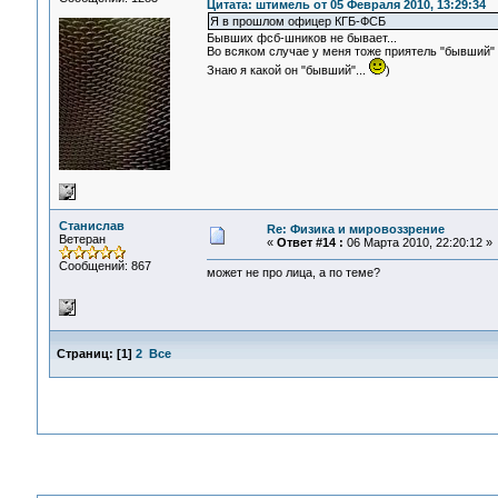
Цитата: штимель от 05 Февраля 2010, 13:29:34
Я в прошлом офицер КГБ-ФСБ
Бывших фсб-шников не бывает...
Во всяком случае у меня тоже приятель "бывший"
Знаю я какой он "бывший"...
)
Станислав
Re: Физика и мировоззрение
Ветеран
«
Ответ #14 :
06 Марта 2010, 22:20:12 »
Сообщений: 867
может не про лица, а по теме?
Страниц:
[
1
]
2
Все