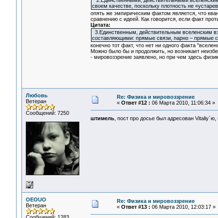
2.Единственными, действительными вселенскими
своем качестве, поскольку плотность не «устарев
опять же эмпирическим фактом является, что кван
сравнению с идеей. Как говорится, если факт прот
Цитата:
3.Единственным, действительным вселенским вз
составляющими: прямые связи, парно – прямые с
конечно тот факт, что нет ни одного факта "вселен
Можно было бы и продолжить, но возникает неизб
- мировоззрение заявлено, но при чем здесь физи
Любовь
Re: Физика и мировоззрение
Ветеран
«
Ответ #12 :
06 Марта 2010, 11:06:34 »
Сообщений: 7250
штимель
, пост про досье был адресован Vitaliy`ю
OEOUO
Re: Физика и мировоззрение
Ветеран
«
Ответ #13 :
06 Марта 2010, 12:03:17 »
Сообщений: 1283