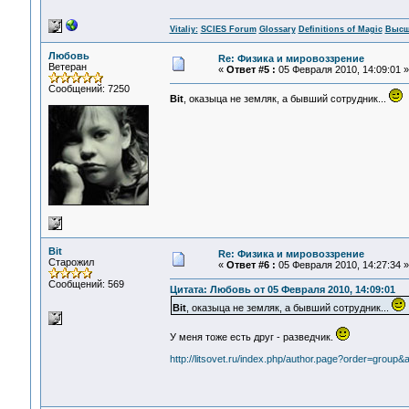
Vitaliy:
SCIES Forum
Glossary
Definitions of Magic
Высш
Любовь
Re: Физика и мировоззрение
Ветеран
«
Ответ #5 :
05 Февраля 2010, 14:09:01 »
Сообщений: 7250
Bit
, оказыца не земляк, а бывший сотрудник...
Bit
Re: Физика и мировоззрение
Старожил
«
Ответ #6 :
05 Февраля 2010, 14:27:34 »
Сообщений: 569
Цитата: Любовь от 05 Февраля 2010, 14:09:01
Bit
, оказыца не земляк, а бывший сотрудник...
У меня тоже есть друг - разведчик.
http://litsovet.ru/index.php/author.page?order=group