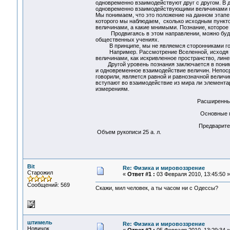
одновременно взаимодействуют друг с другом. В 
одновременно взаимодействующими величинами п
Мы понимаем, что это положение на данном этапе 
которого мы наблюдаем, сколько исходным пункто
величинами, а какие мнимыми. Познание, которое 
Продвигаясь в этом направлении, можно будет оч
общественных учениях.
В принципе, мы не являемся сторонниками говори
Например. Рассмотрение Вселенной, исходя из в
величинами, как искривленное пространство, лине
Другой уровень познания заключается в пониман
и одновременное взаимодействие величин. Непоср
говорили, является равной и равнозначной величи
вступают во взаимодействие из мира ли элемента
измерениям.
Расширенные тезисы
Основные положе
Предварительные и
Объем рукописи 25 а. л.
Bit
Re: Физика и мировоззрение
Старожил
«
Ответ #1 :
03 Февраля 2010, 13:45:50 »
Сообщений: 569
Скажи, мил человек, а ты часом ни с Одессы?
штимель
Re: Физика и мировоззрение
Новичок