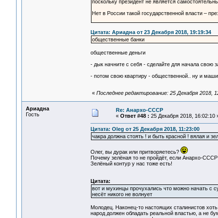
поскольку президент не является самостоятельны
Нет в России такой государственной власти – пре
Цитата: Ариадна от 23 Декабря 2018, 19:19:34
общественные банки
общественные деньги
- дык начните с себя - сделайте для начала свою
- потом свою квартиру - общественной.. ну и маши
«
Последнее редактирование: 25 Декабря 2018, 12
Ариадна
Re: Анархо-СССР
Гость
«
Ответ #48 :
25 Декабря 2018, 16:02:10 
Цитата: Oleg от 25 Декабря 2018, 11:23:00
чакра должна стоять ! и быть красной ! вялая и зел
Олег, вы дурак или притворяетесь?
Почему зелёная то не пройдёт, если Анархо-СССР 
Зелёный контур у нас тоже есть!
Цитата:
вот и мухинцы прочухались что можно начать с су
несёт никого не волнует
Молодец. Наконец-то настоящих сталинистов хоть к
народ должен обладать реальной властью, а не бу