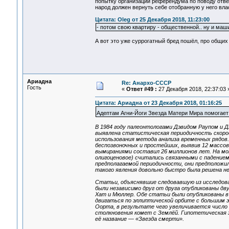
попытку организации референдума по поводу отве
народ должен вернуть себе отобранную у него вла
Цитата: Oleg от 25 Декабря 2018, 11:23:00
- потом свою квартиру - общественной.. ну и маш
А вот это уже суррогатный бред пошёл, про общих
Ариадна
Re: Анархо-СССР
Гость
«
Ответ #49 :
27 Декабря 2018, 22:37:03 
Цитата: Ариадна от 23 Декабря 2018, 01:16:25
Адептам Агни-Йоги Звезда Матери Мира помогае
В 1984 году палеонтологами Дэвидом Раупом и 
выявлена статистическая периодичность скорос
использования метода анализа временных рядов
беспозвоночных и простейших, выявив 12 массо
вымираниями составил 26 миллионов лет. На мом
олигоценовое) считались связанными с падением
предполагаемой периодичности, они предположи
такого явления довольно быстро была решена н
Статьи, объяснявшие следовавшую из исследова
были независимо друг от друга опубликованы д
Хат и Мюллер. Обе статьи были опубликованы в 
двигаться по эллиптической орбите с большим 
Оорта, в результате чего увеличивается число 
столкновения комет с Землёй. Гипотетическая з
её название — «Звезда смерти».