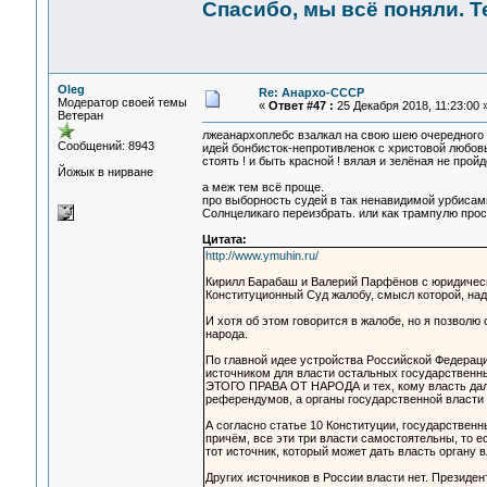
Спасибо, мы всё поняли. Т
Oleg
Re: Анархо-СССР
Модератор своей темы
«
Ответ #47 :
25 Декабря 2018, 11:23:00 
Ветеран
лжеанархоплебс взалкал на свою шею очередного в
Сообщений: 8943
идей бонбисток-непротивленок с христовой любов
стоять ! и быть красной ! вялая и зелёная не пройдё
Йожык в нирване
а меж тем всё проще.
про выборность судей в так ненавидимой урбисами
Солнцеликаго переизбрать. или как трампулю прост
Цитата:
http://www.ymuhin.ru/
Кирилл Барабаш и Валерий Парфёнов с юридическ
Конституционный Суд жалобу, смысл которой, надо
И хотя об этом говорится в жалобе, но я позволю
народа.
По главной идее устройства Российской Федераци
источником для власти остальных государственн
ЭТОГО ПРАВА ОТ НАРОДА и тех, кому власть дал 
референдумов, а органы государственной власти 
А согласно статье 10 Конституции, государственн
причём, все эти три власти самостоятельны, то е
тот источник, который может дать власть органу в
Других источников в России власти нет. Президен