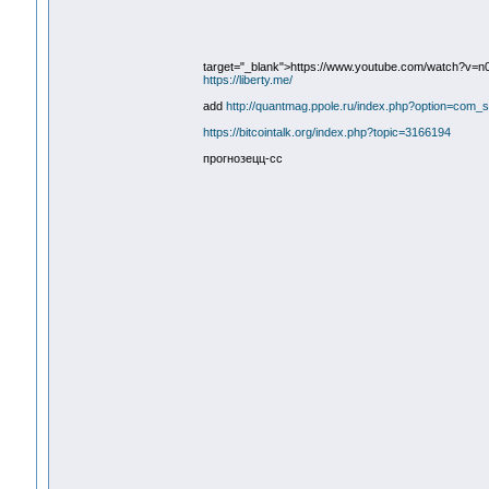
target="_blank">https://www.youtube.com/watch?v=n
https://liberty.me/
add
http://quantmag.ppole.ru/index.php?option=co
https://bitcointalk.org/index.php?topic=3166194
прогнозецц-сс