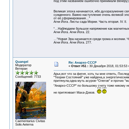
под этим названием ошибочно принимали Венеру), 
Великая эпоха начинается, ибо духоразумение св
сужденного. Важно наступление очень великой эп
от её сформирования…”
Агни Йога. Листы сада Мории. Часть вторая. IV. II.
“…Наблюдаем большое напряжение как магнитных 
Агни Йога. Агни Йога. 22.
…”Новая Эра начинается среди грома и молнии. Ч
Агни Йога. Агни Йога. 277.
Quangel
Re: Анархо-СССР
Модератор
«
Ответ #51 :
30 Декабря 2018, 01:53:53 
Ветеран
Арьк,вот что за фигня, хоть ты мне ответь, После
Сообщений: 7733
"Теории Состояний" уже найдена,а энергетическим
притянула,одна муть асуров-"Олегов" и прочих "м
"Анархо-СССР" по большому счету тоже никому н
не притягивает Маха-Дэвов.
Сaementarius Civitas
Solis Aeterna