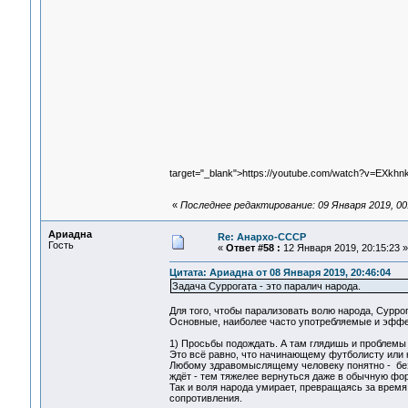
target="_blank">https://youtube.com/watch?v=EXkh
«
Последнее редактирование: 09 Января 2019, 00
Ариадна
Re: Анархо-СССР
Гость
«
Ответ #58 :
12 Января 2019, 20:15:23 »
Цитата: Ариадна от 08 Января 2019, 20:46:04
Задача Суррогата - это паралич народа.
Для того, чтобы парализовать волю народа, Сурро
Основные, наиболее часто употребляемые и эффе
1) Просьбы подождать. А там глядишь и проблемы 
Это всё равно, что начинающему футболисту или к
Любому здравомыслящему человеку понятно - без
ждёт - тем тяжелее вернуться даже в обычную фор
Так и воля народа умирает, превращаясь за врем
сопротивления.