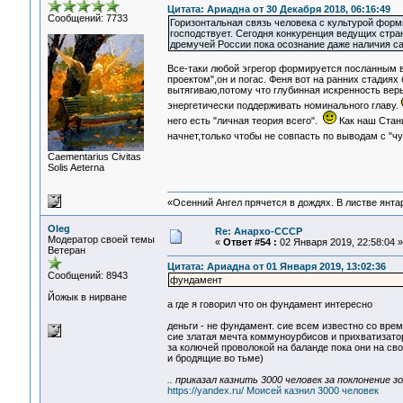
Цитата: Ариадна от 30 Декабря 2018, 06:16:49
Сообщений: 7733
Горизонтальная связь человека с культурой форм
господствует. Сегодня конкуренция ведущих стран
дремучей России пока осознание даже наличия са
Все-таки любой эгрегор формируется посланным в
проектом",он и погас. Феня вот на ранних стадиях
вытягиваю,потому что глубинная искренность веры
энергетически поддерживать номинального главу.
него есть "личная теория всего".
Как наш Стани
начнет,только чтобы не совпасть по выводам с "чу
Сaementarius Civitas
Solis Aeterna
«Осенний Ангел прячется в дождях. В листве янтарн
Oleg
Re: Анархо-СССР
Модератор своей темы
«
Ответ #54 :
02 Января 2019, 22:58:04 »
Ветеран
Цитата: Ариадна от 01 Января 2019, 13:02:36
Сообщений: 8943
фундамент
Йожык в нирване
а где я говорил что он фундамент интересно
деньги - не фундамент. сие всем известно со врем
сие златая мечта коммуноурбисов и прихватизато
за колючей проволокой на баланде пока они на св
и бродящие во тьме)
.. приказал казнить 3000 человек за поклонение зо
https://yandex.ru/ Моисей казнил 3000 человек