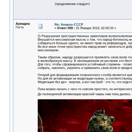
(продолжение следует)
Ариадна
Re: Анархо-СССР
Гость
«
Ответ #59 :
25 Января 2019, 02:00:33 »
2) Разрушение пространственных ориентиров волеизъявления
Внушается мессианская мысль о том, что народ-богоносец мож
собираться больше одного, не имеет прав на референдум, за
Во все иные точки пространства народ может записаться доб
миссионером.
Таким образом, народу разрешается проявлять свою волю тол
в желеобразную массу. В эволюционном исчислении это бесп
Для того, чтобы сформировался устойчивый стержень - позво
собрать, накопить, укрепить и применить свою волю в предел
Опорой для формирования позвоночного столба является кра
Но для её активизации не медитации нужны, а соответствующ
Медитация без дел - мертва, а вот настрой - это то, что подго
Пока можно начать с чего-то совсем простого, но интересного
До полноценной активизации красной чакры нам пока далеко,