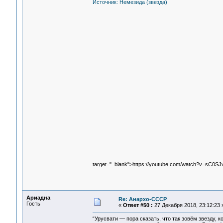
Источник: Немезида (звезда)
target="_blank">https://youtube.com/watch?v=sC0SJ
Ариадна
Re: Анархо-СССР
Гость
«
Ответ #50 :
27 Декабря 2018, 23:12:23 
“Урусвати — пора сказать, что так зовём звезду,