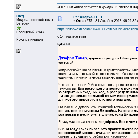
«Осенний Ангел прячется в дождях. В листве янтарн
Oleg
Re: Анархо-СССР
Модератор своей темы
«
Ответ #52 :
31 Декабря 2018, 09:21:32 
Ветеран
https://bitnovosti.com/2014/01/05/bitcoin-ne-denezhn
Сообщений: 8943
с 14 года все тупят ..
Йожык в нирване
Цитата:
Б
Джефри Такер
, директор ресурса Liberty.me
системой.
Когда весной я начал писать о криптовалютах, мн
представить, что какой-то программист, безымян
единичек и нулей», а через каких-то пять лет ее
Что все это значит? Мне пришлось провести серь
технологии.
Для настоящего и полного пониман
за открытый исходный код, в распределенны
– а это довольно большой объем информации.
для нового мирового валютного порядка.
Однако я не думаю, что нехваткой технических з
понять причины успеха Биткойна. На правиль
контракты и вести учет в случае, если Биткой
Я задумался над словом
«одобрен». Вот в чем 
В 1974 году Хайек писал, что правительства
полновесной монеты считался обязанностью 
соответствующие потребностям населения.