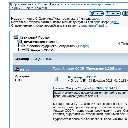
Добро пожаловать,
Гость
. Пожалуйста,
войдите
или
зарегистрируйтесь
.
07 Августа 2026, 13:09:05
Новости:
Книгу С.Доронина "Квантовая магия" читать
здесь
Материалы старого сайта "Физика Магии" доступны для просмотра
здесь
О замеченных глюках просьба писать на почту
quantmag@mail.ru
Квантовый Портал
Тематические разделы
0 Поль
Человек будущего
(Модератор:
Quangel
)
Анархо-СССР
Страниц:
1
2
3
[
4
]
5
Все
Тема: Анархо-СССР (Прочитано 111265 раз)
Автор
Ариадна
Re: Анархо-СССР
Гость
«
Ответ #45 :
23 Декабря 2018, 01:01:51 
Цитата: Oleg от 23 Декабря 2018, 00:24:12
ловля чакролохов продолжается.. но урбис не поп
красной чакры" для их доения
Концлагеря могут на любой чакре базироваться. З
верификации в реальном мире. Это инквизиторы.
Анархо-СССР - активизация всех чакр, что для Су
своими, вирусами и методичками, принимая весь 
Суррогата и всего его воинства. В предчувствии с