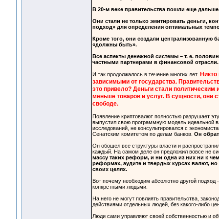
В 20-м веке правительства пошли еще дальше
Они стали не только эмитировать деньги, кон
подход» для определения оптимальных темпо
Кроме того, они создали централизованную ба
«должны быть».
Все аспекты денежной системы – т. е. полови
частными партнерами в финансовой отрасли.
Никто 
И так продолжалось в течение многих лет.
зависимыми от государства. Правительст
это привело? Деньги стали политическим и
меньше товаров и услуг. В сущности, они
свободе.
Появление криптовалют полностью разрушает эту 
выпустил свою программную модель идеальной в
исследований, не консультировался с экономист
Сенатским комитетом по делам банков.
Он обрат
Он обошел все структуры власти и распространил
каждый. На самом деле он предложил вовсе не си
массу таких реформ, и ни одна из них ни к ч
реформах, аудите и твердых курсах валют, но
своих целях.
Вот почему необходим абсолютно другой подход –
конкретными людьми.
На него не могут повлиять правительства, закон
действиями отдельных людей, без какого-либо це
Люди сами управляют своей собственностью и объ