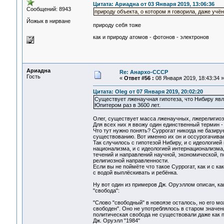
Цитата: Ариадна от 03 Января 2019, 13:06:36
Сообщений: 8943
природу объекта, о котором я говорила, даже учён
Йожык в нирване
природу себя тоже
как и природу атомов - фотонов - электронов
Ариадна
Re: Анархо-СССР
Гость
«
Ответ #56 :
08 Января 2019, 18:43:34 »
Цитата: Oleg от 07 Января 2019, 20:02:20
Существует лженаучная гипотеза, что Нибиру явл
Юпитером раз в 3600 лет.
Олег, существует масса лженаучных, лжерелигиоз
Для всех них я ввожу один единственный термин -
Что тут нужно понять? Суррогат никогда не базиру
существованию. Вот именно их он и оссурогачивае
Так случилось с гипотезой Нибиру, и с идеологией
национализма, и с идеологией интернационализма,
течений и направлений научной, экономической, п
религиозной направленности.
Если вы не поймёте что такое Суррогат, как и с к
с водой выплёскивать и ребёнка.
Ну вот один из примеров Дж. Оруэллом описан, к
"свобода":
"Слово "свободный" в новоязе осталось, но его мо
свободен". Оно не употреблялось в старом значен
политическая свобода не существовали даже как п
Дж. Оруэлл "1984"