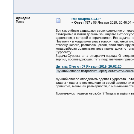
Ариадна
Re: Анархо-СССР
Гость
«
Ответ #57 :
08 Января 2019, 20:46:04 »
Вот как учёные защищают свою идеологию от лжеу
эзотеризма и магии должны защищаться от оссурог
идеологию, к которой он прилепился. Его задача -
Поэтому - и когда коммунист говорит, ой, какой п
сторону живого, развивающегося, эволюционирующе
когда либерал сравнивает весь пролетариат с туп
Суррогату.
Задача Суррогата - это паралич народа. Отсюда вс
терпил, проповедующих путь подставления правой
Цитата: Oleg от 07 Января 2019, 20:02:20
Лучший способ потроллить среднестатистическог
Лучший способ определить адепта Суррогата - это 
задача - сделать посмешище из своей идеологии и 
примитив, меньшей размерности, с меньшими сте
Тролльчонок пиратов не любит? Тогда мы идём к в