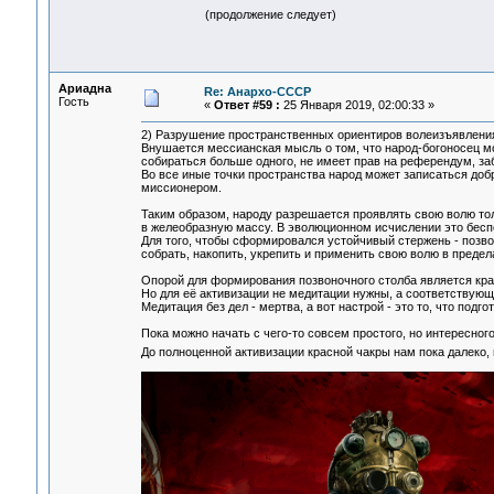
(продолжение следует)
Ариадна
Re: Анархо-СССР
Гость
«
Ответ #59 :
25 Января 2019, 02:00:33 »
2) Разрушение пространственных ориентиров волеизъявления
Внушается мессианская мысль о том, что народ-богоносец мож
собираться больше одного, не имеет прав на референдум, за
Во все иные точки пространства народ может записаться доб
миссионером.
Таким образом, народу разрешается проявлять свою волю тол
в желеобразную массу. В эволюционном исчислении это бесп
Для того, чтобы сформировался устойчивый стержень - позво
собрать, накопить, укрепить и применить свою волю в предел
Опорой для формирования позвоночного столба является кра
Но для её активизации не медитации нужны, а соответствующ
Медитация без дел - мертва, а вот настрой - это то, что подго
Пока можно начать с чего-то совсем простого, но интересного
До полноценной активизации красной чакры нам пока далеко,