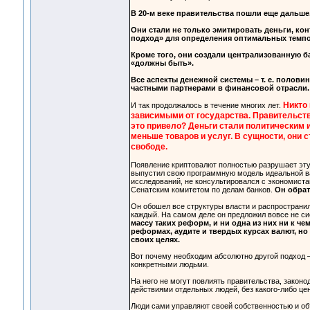
В 20-м веке правительства пошли еще дальше
Они стали не только эмитировать деньги, кон
подход» для определения оптимальных темпо
Кроме того, они создали централизованную ба
«должны быть».
Все аспекты денежной системы – т. е. полови
частными партнерами в финансовой отрасли.
Никто 
И так продолжалось в течение многих лет.
зависимыми от государства. Правительст
это привело? Деньги стали политическим и
меньше товаров и услуг. В сущности, они
свободе.
Появление криптовалют полностью разрушает эту 
выпустил свою программную модель идеальной в
исследований, не консультировался с экономист
Сенатским комитетом по делам банков.
Он обрат
Он обошел все структуры власти и распространил
каждый. На самом деле он предложил вовсе не си
массу таких реформ, и ни одна из них ни к ч
реформах, аудите и твердых курсах валют, но
своих целях.
Вот почему необходим абсолютно другой подход –
конкретными людьми.
На него не могут повлиять правительства, закон
действиями отдельных людей, без какого-либо це
Люди сами управляют своей собственностью и объ