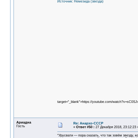
Источник: Немезида (звезда)
target="_blank">https://youtube.com/watch?v=sC0SJ
Ариадна
Re: Анархо-СССР
Гость
«
Ответ #50 :
27 Декабря 2018, 23:12:23 
“Урусвати — пора сказать, что так зовём звезду,