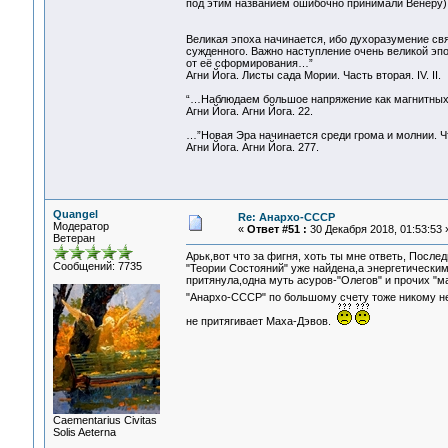
под этим названием ошибочно принимали Венеру), 
Великая эпоха начинается, ибо духоразумение св
сужденного. Важно наступление очень великой эп
от её сформирования…”
Агни Йога. Листы сада Мории. Часть вторая. IV. II.
“…Наблюдаем большое напряжение как магнитных 
Агни Йога. Агни Йога. 22.
…”Новая Эра начинается среди грома и молнии. Ч
Агни Йога. Агни Йога. 277.
Quangel
Re: Анархо-СССР
Модератор
«
Ответ #51 :
30 Декабря 2018, 01:53:53 
Ветеран
Арьк,вот что за фигня, хоть ты мне ответь, После
Сообщений: 7735
"Теории Состояний" уже найдена,а энергетическим
притянула,одна муть асуров-"Олегов" и прочих "м
"Анархо-СССР" по большому счету тоже никому н
не притягивает Маха-Дэвов.
Сaementarius Civitas
Solis Aeterna