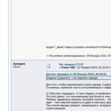
target="_blank">https://youtube.com/watch?v=EXkh
«
Последнее редактирование: 09 Января 2019, 00
Ариадна
Re: Анархо-СССР
Гость
«
Ответ #58 :
12 Января 2019, 20:15:23 »
Цитата: Ариадна от 08 Января 2019, 20:46:04
Задача Суррогата - это паралич народа.
Для того, чтобы парализовать волю народа, Сурро
Основные, наиболее часто употребляемые и эффе
1) Просьбы подождать. А там глядишь и проблемы 
Это всё равно, что начинающему футболисту или к
Любому здравомыслящему человеку понятно - без
ждёт - тем тяжелее вернуться даже в обычную фор
Так и воля народа умирает, превращаясь за врем
сопротивления.