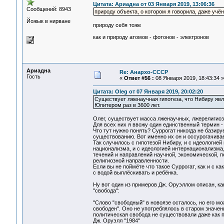
Цитата: Ариадна от 03 Января 2019, 13:06:36
Сообщений: 8943
природу объекта, о котором я говорила, даже учён
Йожык в нирване
природу себя тоже
как и природу атомов - фотонов - электронов
Ариадна
Re: Анархо-СССР
Гость
«
Ответ #56 :
08 Января 2019, 18:43:34 »
Цитата: Oleg от 07 Января 2019, 20:02:20
Существует лженаучная гипотеза, что Нибиру явл
Юпитером раз в 3600 лет.
Олег, существует масса лженаучных, лжерелигиоз
Для всех них я ввожу один единственный термин -
Что тут нужно понять? Суррогат никогда не базиру
существованию. Вот именно их он и оссурогачивае
Так случилось с гипотезой Нибиру, и с идеологией
национализма, и с идеологией интернационализма,
течений и направлений научной, экономической, п
религиозной направленности.
Если вы не поймёте что такое Суррогат, как и с к
с водой выплёскивать и ребёнка.
Ну вот один из примеров Дж. Оруэллом описан, к
"свобода":
"Слово "свободный" в новоязе осталось, но его мо
свободен". Оно не употреблялось в старом значен
политическая свобода не существовали даже как п
Дж. Оруэлл "1984"