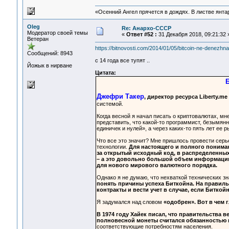
«Осенний Ангел прячется в дождях. В листве янтарн
Oleg
Re: Анархо-СССР
Модератор своей темы
«
Ответ #52 :
31 Декабря 2018, 09:21:32 
Ветеран
https://bitnovosti.com/2014/01/05/bitcoin-ne-denezhn
Сообщений: 8943
с 14 года все тупят ..
Йожык в нирване
Цитата:
Б
Джефри Такер
, директор ресурса Liberty.me
системой.
Когда весной я начал писать о криптовалютах, мн
представить, что какой-то программист, безымян
единичек и нулей», а через каких-то пять лет ее
Что все это значит? Мне пришлось провести серь
технологии.
Для настоящего и полного пониман
за открытый исходный код, в распределенны
– а это довольно большой объем информации.
для нового мирового валютного порядка.
Однако я не думаю, что нехваткой технических з
понять причины успеха Биткойна. На правиль
контракты и вести учет в случае, если Биткой
Я задумался над словом
«одобрен». Вот в чем 
В 1974 году Хайек писал, что правительства
полновесной монеты считался обязанностью 
соответствующие потребностям населения.