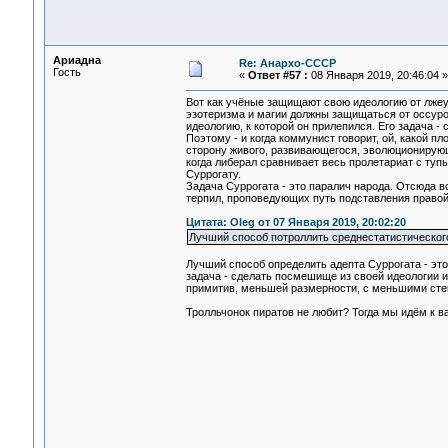
Ариадна
Re: Анархо-СССР
Гость
«
Ответ #57 :
08 Января 2019, 20:46:04 »
Вот как учёные защищают свою идеологию от лжеу
эзотеризма и магии должны защищаться от оссурог
идеологию, к которой он прилепился. Его задача -
Поэтому - и когда коммунист говорит, ой, какой п
сторону живого, развивающегося, эволюционирующе
когда либерал сравнивает весь пролетариат с туп
Суррогату.
Задача Суррогата - это паралич народа. Отсюда вс
терпил, проповедующих путь подставления правой
Цитата: Oleg от 07 Января 2019, 20:02:20
Лучший способ потроллить среднестатистическог
Лучший способ определить адепта Суррогата - это 
задача - сделать посмешище из своей идеологии и 
примитив, меньшей размерности, с меньшими сте
Тролльчонок пиратов не любит? Тогда мы идём к в