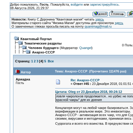
Добро пожаловать,
Гость
. Пожалуйста,
войдите
или
зарегистрируйтесь
.
08 Августа 2026, 21:29:37
Новости:
Книгу С.Доронина "Квантовая магия" читать
здесь
Материалы старого сайта "Физика Магии" доступны для просмотра
здесь
О замеченных глюках просьба писать на почту
quantmag@mail.ru
Квантовый Портал
Тематические разделы
0 Поль
Человек будущего
(Модератор:
Quangel
)
Анархо-СССР
Страниц:
1
2
3
[
4
]
5
Все
Тема: Анархо-СССР (Прочитано 111476 раз)
Автор
Ариадна
Re: Анархо-СССР
Гость
«
Ответ #45 :
23 Декабря 2018, 01:01:51 
Цитата: Oleg от 23 Декабря 2018, 00:24:12
ловля чакролохов продолжается.. но урбис не поп
красной чакры" для их доения
Концлагеря могут на любой чакре базироваться. З
верификации в реальном мире. Это инквизиторы.
Анархо-СССР - активизация всех чакр, что для Су
своими, вирусами и методичками, принимая весь 
Суррогата и всего его воинства. В предчувствии с