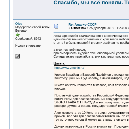
Спасибо, мы всё поняли. Т
Oleg
Re: Анархо-СССР
Модератор своей темы
«
Ответ #47 :
25 Декабря 2018, 11:23:00 
Ветеран
лжеанархоплебс взалкал на свою шею очередного в
Сообщений: 8943
идей бонбисток-непротивленок с христовой любов
стоять ! и быть красной ! вялая и зелёная не пройдё
Йожык в нирване
а меж тем всё проще.
про выборность судей в так ненавидимой урбисами
Солнцеликаго переизбрать. или как трампулю прост
Цитата:
http://www.ymuhin.ru/
Кирилл Барабаш и Валерий Парфёнов с юридическ
Конституционный Суд жалобу, смысл которой, надо
И хотя об этом говорится в жалобе, но я позволю
народа.
По главной идее устройства Российской Федераци
источником для власти остальных государственн
ЭТОГО ПРАВА ОТ НАРОДА и тех, кому власть дал 
референдумов, а органы государственной власти 
А согласно статье 10 Конституции, государственн
причём, все эти три власти самостоятельны, то е
тот источник, который может дать власть органу в
Других источников в России власти нет. Президен