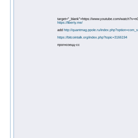
target="_blank">https://www.youtube.com/watch?v=n
https://liberty.me/
add
http://quantmag.ppole.ru/index.php?option=co
https://bitcointalk.org/index.php?topic=3166194
прогнозецц-сс