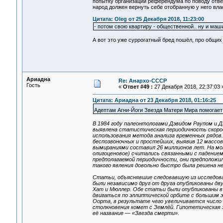
попытку организации референдума по поводу отве
народ должен вернуть себе отобранную у него вла
Цитата: Oleg от 25 Декабря 2018, 11:23:00
- потом свою квартиру - общественной.. ну и маш
А вот это уже суррогатный бред пошёл, про общих
Ариадна
Re: Анархо-СССР
Гость
«
Ответ #49 :
27 Декабря 2018, 22:37:03 
Цитата: Ариадна от 23 Декабря 2018, 01:16:25
Адептам Агни-Йоги Звезда Матери Мира помогае
В 1984 году палеонтологами Дэвидом Раупом и 
выявлена статистическая периодичность скорос
использования метода анализа временных рядов
беспозвоночных и простейших, выявив 12 массо
вымираниями составил 26 миллионов лет. На мом
олигоценовое) считались связанными с падением
предполагаемой периодичности, они предположи
такого явления довольно быстро была решена н
Статьи, объяснявшие следовавшую из исследова
были независимо друг от друга опубликованы д
Хат и Мюллер. Обе статьи были опубликованы в 
двигаться по эллиптической орбите с большим 
Оорта, в результате чего увеличивается число 
столкновения комет с Землёй. Гипотетическая з
её название — «Звезда смерти».