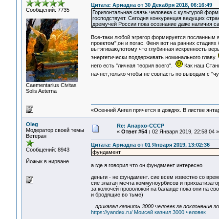
Цитата: Ариадна от 30 Декабря 2018, 06:16:49
Сообщений: 7735
Горизонтальная связь человека с культурой форм
господствует. Сегодня конкуренция ведущих стран
дремучей России пока осознание даже наличия са
Все-таки любой эгрегор формируется посланным в
проектом",он и погас. Феня вот на ранних стадиях
вытягиваю,потому что глубинная искренность веры
энергетически поддерживать номинального главу.
него есть "личная теория всего".
Как наш Стани
начнет,только чтобы не совпасть по выводам с "чу
Сaementarius Civitas
Solis Aeterna
«Осенний Ангел прячется в дождях. В листве янтарн
Oleg
Re: Анархо-СССР
Модератор своей темы
«
Ответ #54 :
02 Января 2019, 22:58:04 »
Ветеран
Цитата: Ариадна от 01 Января 2019, 13:02:36
Сообщений: 8943
фундамент
Йожык в нирване
а где я говорил что он фундамент интересно
деньги - не фундамент. сие всем известно со врем
сие златая мечта коммуноурбисов и прихватизато
за колючей проволокой на баланде пока они на св
и бродящие во тьме)
.. приказал казнить 3000 человек за поклонение зо
https://yandex.ru/ Моисей казнил 3000 человек