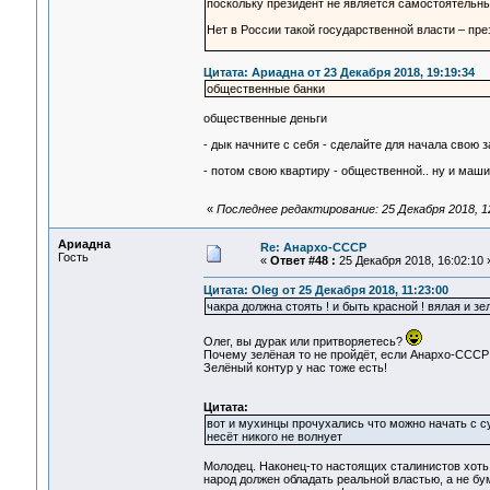
поскольку президент не является самостоятельны
Нет в России такой государственной власти – пре
Цитата: Ариадна от 23 Декабря 2018, 19:19:34
общественные банки
общественные деньги
- дык начните с себя - сделайте для начала свою
- потом свою квартиру - общественной.. ну и маши
«
Последнее редактирование: 25 Декабря 2018, 12
Ариадна
Re: Анархо-СССР
Гость
«
Ответ #48 :
25 Декабря 2018, 16:02:10 
Цитата: Oleg от 25 Декабря 2018, 11:23:00
чакра должна стоять ! и быть красной ! вялая и зел
Олег, вы дурак или притворяетесь?
Почему зелёная то не пройдёт, если Анархо-СССР 
Зелёный контур у нас тоже есть!
Цитата:
вот и мухинцы прочухались что можно начать с су
несёт никого не волнует
Молодец. Наконец-то настоящих сталинистов хоть к
народ должен обладать реальной властью, а не бу