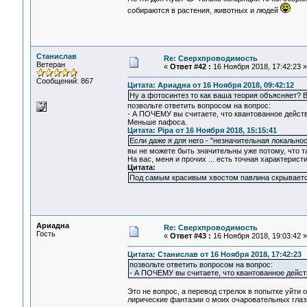
собираются в растения, животных и людей
Станислав
Re: Сверхпроводимость
Ветеран
«
Ответ #42 :
16 Ноября 2018, 17:42:23 »
Сообщений: 867
Цитата: Ариадна от 16 Ноября 2018, 09:42:12
Ну а фотосинтез то как ваша теория объясняет? 
позвольте ответить вопросом на вопрос:
- А ПОЧЕМУ вы считаете, что квантованное дейст
Меньше пафоса.
Цитата: Pipa от 16 Ноября 2018, 15:15:41
Если даже я для него - "незначительная локальнос
вы не можете быть значительны уже потому, что та
На вас, меня и прочих ... есть точная характерис
Цитата:
Под самым красивым хвостом павлина скрывается
Ариадна
Re: Сверхпроводимость
Гость
«
Ответ #43 :
16 Ноября 2018, 19:03:42 »
Цитата: Станислав от 16 Ноября 2018, 17:42:23
позвольте ответить вопросом на вопрос:
- А ПОЧЕМУ вы считаете, что квантованное дейст
Это не вопрос, а перевод стрелок в попытке уйти
лирические фантазии о моих очаровательных глазк