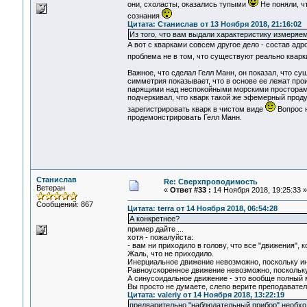
они, схоласты, оказались тупыми
Не поняли, ч
сознания
Цитата: Станислав от 13 Ноября 2018, 21:16:02
Из того, что вам выдали характеристику измеряем
А вот с кварками совсем другое дело - состав адр
проблема не в том, что существуют реально кварк
Важное, что сделал Гелл Манн, он показал, что с
симметрия показывает, что в основе ее лежат про
парящими над неспокойными морскими просторами.
подчеркивал, что кварк такой же эфемерный продукт,
зарегистрировать кварк в чистом виде
Вопрос н
продемонстрировать Гелл Манн.
Станислав
Re: Сверхпроводимость
Ветеран
«
Ответ #33 :
14 Ноября 2018, 19:25:33 »
Сообщений: 867
Цитата: terra от 14 Ноября 2018, 06:54:28
А конкретнее?
пример дайте ...
хотя - пожалуйста:
- вам ни приходило в голову, что все "движения",
Жаль, что не приходило.
Инерциальное движение невозможно, поскольку и
Равноускоренное движение невозможно, поскольку
А синусоидальное движение - это вообще полный 
Вы просто не думаете, слепо верите преподавател
Цитата: valeriy от 14 Ноября 2018, 13:22:19
предварительно "наблюдательный прибор" необхо