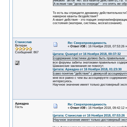
никаких "актов" нет. Все кванты действия ЕСТЬ. 
А всякие там "дела по очереди" - это опять же обр
То есть вы отрицаете динамику действительности
наверное кванты бездействия?
А квант действия - это порция энергии/информаци
состояния (материи, системы, мозга/сознания).
Станислав
Re: Сверхпроводимость
Ветеран
«
Ответ #38 :
16 Ноября 2018, 07:53:26 »
Сообщений: 867
Цитата: Quangel от 16 Ноября 2018, 00:37:32
содержание пластинки должно быть правильным
все форумы забиты знатоками правильных содерж
Шаманские заклинания не помогут.
Цитата: Ариадна от 16 Ноября 2018, 01:23:30
само понятие "действие" с движухой ассоциирует
мне все равно с чем вы ассоциируете содержание 
интересуюсь.
Научное значение имеет только достоверный экс
Ариадна
Re: Сверхпроводимость
Гость
«
Ответ #39 :
16 Ноября 2018, 09:42:12 »
Цитата: Станислав от 16 Ноября 2018, 07:53:26
Научное значение имеет только достоверный экс