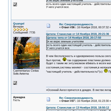
я не верю земным учителям
есть всего один настоящий учитель - действитель
У него учатся все.
Quangel
Re: Сверхпроводимость
Ветеран
«
Ответ #36 :
16 Ноября 2018, 00:37:32 »
Сообщений: 7735
Цитата: Станислав от 14 Ноября 2018, 20:21:36
Цитата: terra от 14 Ноября 2018, 20:17:50
я не верю земным учителям
есть всего один настоящий учитель - действитель
У него учатся все.
В чем бесполезность и одновременно польза секта
был против,
так содержание пластинки должно 
будет с таким же энтузиазмом вбивать в мозги ма
состояния,системы меняют - состояния,в нелокалк
Сaementarius Civitas
"настоящий учитель - действительность!"(с)
Пр
Solis Aeterna
«Осенний Ангел прячется в дождях. В листве янтарн
Ариадна
Re: Сверхпроводимость
Гость
«
Ответ #37 :
16 Ноября 2018, 01:23:30 »
Цитата: Станислав от 13 Ноября 2018, 18:50:12