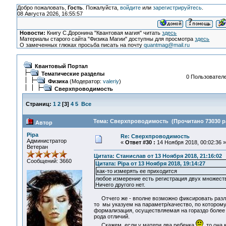
Добро пожаловать,
Гость
. Пожалуйста,
войдите
или
зарегистрируйтесь
.
08 Августа 2026, 16:55:57
Новости:
Книгу С.Доронина "Квантовая магия" читать
здесь
Материалы старого сайта "Физика Магии" доступны для просмотра
здесь
О замеченных глюках просьба писать на почту
quantmag@mail.ru
Квантовый Портал
Тематические разделы
0 Пользователе
Физика
(Модератор:
valeriy
)
Сверхпроводимость
Страниц:
1
2
[
3
]
4
5
Все
Тема: Сверхпроводимость (Прочитано 73030 р
Автор
Pipa
Re: Сверхпроводимость
Администратор
«
Ответ #30 :
14 Ноября 2018, 00:02:36 »
Ветеран
Цитата: Станислав от 13 Ноября 2018, 21:16:02
Сообщений: 3660
Цитата: Pipa от 13 Ноября 2018, 19:14:27
как-то измерять ее приходится
любое измерение есть регистрация двух множеств
Ничего другого нет.
Отчего же - вполне возможно фиксировать различи
то мы указуем на параметр/качество, по которому
формализация, осуществляемая на гораздо более 
рода отличий.
Скажем, если у матери два ребенка
, то она