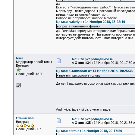
да.
Все есть "наблюдательный прибор". Не все это за
К примеру - ветка дерева. Прекрасный наблюдатель
ветра, и как высотный ориентир...
Вопрос не в "приборе", вопрос в голове.
Цитата: valeriy от 14 Ноября 2018, 13:22:19
вопрос в понимании физики
да, Гелл Манн продемонстрировал вам "правильно
почему-то не замечаете. Наверное их проповеди ва
интересует действительность, вам интересна чья-
terra
Re: Сверхпроводимость
Модератор своей темы
«
Ответ #34 :
14 Ноября 2018, 20:17:50 »
Ветеран
Цитата: Станислав от 14 Ноября 2018, 19:25:33
Сообщений: 1811
- вам ни приходило в голову
Да нет ( парадокс русского языка)) как раз таки 
Audi, vide, tace - si vis vivere in pace.
Станислав
Re: Сверхпроводимость
Ветеран
«
Ответ #35 :
14 Ноября 2018, 20:21:36 »
Сообщений: 867
Цитата: terra от 14 Ноября 2018, 20:17:50