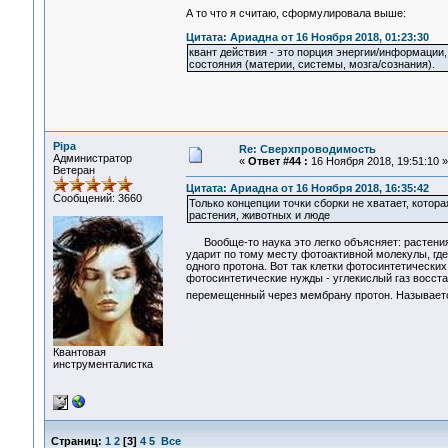
А то что я считаю, сформулировала выше:
Цитата: Ариадна от 16 Ноября 2018, 01:23:30
квант действия - это порция энергии/информации
состояния (материи, системы, мозга/сознания).
Pipa
Re: Сверхпроводимость
Администратор
«
Ответ #44 :
16 Ноября 2018, 19:51:10 »
Ветеран
Цитата: Ариадна от 16 Ноября 2018, 16:35:42
Сообщений: 3660
Только концепции точки сборки не хватает, кото
растения, животных и люде
Вообще-то наука это легко объясняет: растения н
ударит по тому месту фотоактивной молекулы, гд
одного протона. Вот так клетки фотосинтетических
фотосинтетические нужды - углекислый газ восстан
перемещенный через мембрану протон. Называет
Квантовая
инструменталистка
Страниц:
1
2
[
3
]
4
5
Все