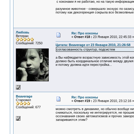
с коконами я не работаю, но на такую информацию
разумное животное - совершало экскурс по оазису
потому как декогеренция сокрыла все безмолвные 
Любовь
Re: Про коконы
Ветеран
«
Ответ #18 :
23 Января 2010, 22:45:33 »
Сообщений: 7250
Цитата: Beaverage от 23 Января 2010, 21:26:58
согласованность структур, подсистем
а Вы наблюдаете возрастную зависимость этой ко
должно быть координальное отличие между двумя 
и потому должна идти перестройка...
Beaverage
Re: Про коконы
Старожил
«
Ответ #19 :
23 Января 2010, 23:12:16 »
Сообщений: 677
можно смотреть в динамике, но обычно вообще нич
снижаться, поскольку не интегрируется, не проши
осознавания своих автоматизмов и прочих замороч
запариваются этим?