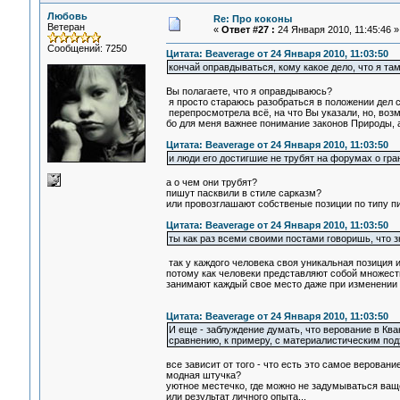
Любовь
Re: Про коконы
Ветеран
«
Ответ #27 :
24 Января 2010, 11:45:46 »
Сообщений: 7250
Цитата: Beaverage от 24 Января 2010, 11:03:50
кончай оправдываться, кому какое дело, что я там
Вы полагаете, что я оправдываюсь?
я просто стараюсь разобраться в положении дел с
перепросмотрела всё, на что Вы указали, но, возм
бо для меня важнее понимание законов Природы, 
Цитата: Beaverage от 24 Января 2010, 11:03:50
и люди его достигшие не трубят на форумах о гр
а о чем они трубят?
пишут пасквили в стиле сарказм?
или провозглашают собственые позиции по типу 
Цитата: Beaverage от 24 Января 2010, 11:03:50
ты как раз всеми своими постами говоришь, что зна
так у каждого человека своя уникальная позиция 
потому как человеки представляют собой множеств
занимают каждый свое место даже при изменении со
Цитата: Beaverage от 24 Января 2010, 11:03:50
И еще - заблуждение думать, что верование в Кван
сравнению, к примеру, с материалистическим подхо
все зависит от того - что есть это самое верование
модная штучка?
уютное местечко, где можно не задумываться ващ
или результат личного опыта...