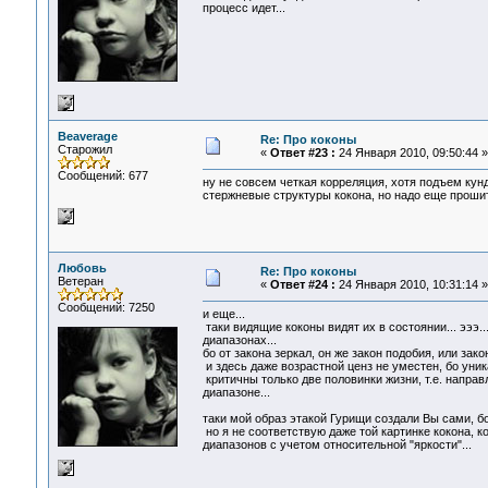
процесс идет...
Beaverage
Re: Про коконы
Старожил
«
Ответ #23 :
24 Января 2010, 09:50:44 »
Сообщений: 677
ну не совсем четкая корреляция, хотя подъем кун
стержневые структуры кокона, но надо еще прошить
Любовь
Re: Про коконы
Ветеран
«
Ответ #24 :
24 Января 2010, 10:31:14 »
Сообщений: 7250
и еще...
таки видящие коконы видят их в состоянии... эээ.
диапазонах...
бо от закона зеркал, он же закон подобия, или зако
и здесь даже возрастной ценз не уместен, бо уни
критичны только две половинки жизни, т.е. напра
диапазоне...
таки мой образ этакой Гурищи создали Вы сами, бо я
но я не соответствую даже той картинке кокона, 
диапазонов с учетом относительной "яркости"...