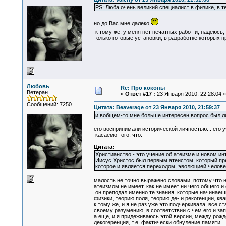
PS: Люба очень великий специалист в физике, в те
но до Вас мне далеко
к тому же, у меня нет печатных работ и, надеюсь, 
только готовые установки, в разработке которых п
Любовь
Re: Про коконы
Ветеран
«
Ответ #17 :
23 Января 2010, 22:28:04 »
Сообщений: 7250
Цитата: Beaverage от 23 Января 2010, 21:59:37
и вобщем-то мне больше интересен вопрос был л
его воспринимали исторической личностью... его уч
касаемо того, что:
Цитата:
Христианство - это учение об атеизме и новом и
Иисус Христос был первым атеистом, который пре
которое и является переходом, эволюцией челове
малость не точно выражено словами, потому что н
атеизмом не имеет, как не имеет ни чего общего и
он преподал именно те знания, которые начинаешь
физики, теорию поля, теорию де- и рекогенции, кв
к тому же, и я не раз уже это подчеркивала, все
своему разумению, в соответствии с чем его и зап
а еще, и я придеживаюсь этой версии, между ро
декогеренция, т.е. фактически обнуление памяти...