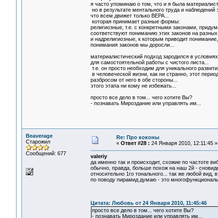
я часто упоминаю о том, что и я была материалист
но в результате ментального труда и наблюдений 
что всем движет только ВЕРА...
которая принимает разные формы:
религиозные, т.е. с конкретными законами, приду
соответствуют пониманию этих законов на разных э
и надрелигиозные, к которым приводит понимание, 
понимания законов мы доросли...
материалистический подход зародился в условиях 
для самостоятельной работы с чистого листа...
т.е. он просто необходим для уникального развития
в человеческой жизни, как ни странно, этот пер
разбросом от него в обе стороны...
этого этапа ни кому не избежать...
просто все дело в том... чего хотите Вы?
- познавать Мироздание или управлять им...
Beaverage
Re: Про коконы
Старожил
«
Ответ #28 :
24 Января 2010, 12:11:45 »
Сообщений: 677
valeriy
да именно так и происходит, схожие по частоте ви
обычно, правда, больше похож на наш 2й - сновид
относительно 1го тонального... так же любой вид, 
по поводу пирамид думаю - это многофункциональн
Цитата: Любовь от 24 Января 2010, 11:45:46
просто все дело в том... чего хотите Вы?
- познавать Мироздание или управлять им...