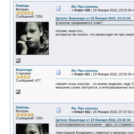
Любовь
Re: Про коконы
Ветеран
«
Ответ #20 :
23 Января 2010, 23:23:34 »
Сообщений: 7250
Цитата: Beaverage от 23 Января 2010, 23:12:16
а многие запариваются этим?
похоже, мало кто...
интересно бы понять, что происходит не при смерти
Beaverage
Re: Про коконы
Старожил
«
Ответ #21 :
23 Января 2010, 23:32:34 »
Сообщений: 677
говорят огонь изнутри... по моему видению, надо 
внешним слоям смотрится, а интегрированное осо
Любовь
Re: Про коконы
Ветеран
«
Ответ #22 :
24 Января 2010, 07:37:33 »
Сообщений: 7250
Цитата: Beaverage от 23 Января 2010, 23:32:34
а интегрированное осознание - одно, по стержню 
типа подъем Кундалини с памятью о прошлых состо