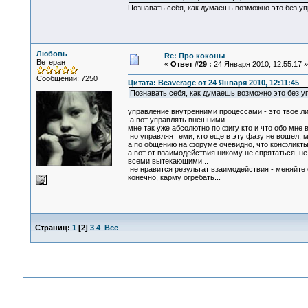
Познавать себя, как думаешь возможно это без 
Любовь
Re: Про коконы
Ветеран
«
Ответ #29 :
24 Января 2010, 12:55:17 »
Сообщений: 7250
Цитата: Beaverage от 24 Января 2010, 12:11:45
Познавать себя, как думаешь возможно это без 
управление внутренними процессами - это твое ли
а вот управлять внешними...
мне так уже абсолютно по фигу кто и что обо мне
но управляя теми, кто еще в эту фазу не вошел, м
а по общению на форуме очевидно, что конфликты 
а вот от взаимодействия никому не спрятаться, не
всеми вытекающими...
не нравится результат взаимодействия - меняйте с
конечно, карму огребать...
Страниц:
1
[
2
]
3
4
Все