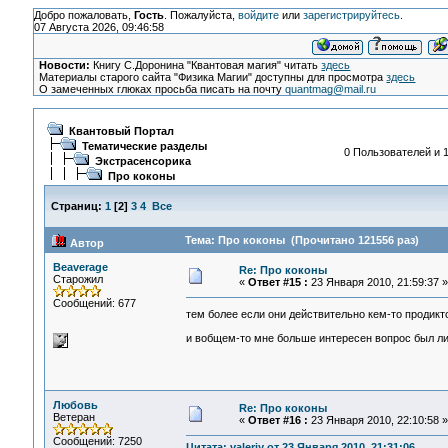
Добро пожаловать,
Гость
. Пожалуйста,
войдите
или
зарегистрируйтесь
.
07 Августа 2026, 09:46:58
Новости:
Книгу С.Доронина "Квантовая магия" читать
здесь
Материалы старого сайта "Физика Магии" доступны для просмотра
здесь
О замеченных глюках просьба писать на почту
quantmag@mail.ru
Квантовый Портал
Тематические разделы
0 Пользователей и 1
Экстрасенсорика
Про коконы
Страниц:
1
[
2
]
3
4
Все
Тема: Про коконы (Прочитано 121556 раз)
Автор
Beaverage
Re: Про коконы
Старожил
«
Ответ #15 :
23 Января 2010, 21:59:37 »
Сообщений: 677
тем более если они действительно кем-то продик
и вобщем-то мне больше интересен вопрос был л
Любовь
Re: Про коконы
Ветеран
«
Ответ #16 :
23 Января 2010, 22:10:58 »
Сообщений: 7250
Цитата: valeriy от 23 Января 2010, 21:31:06