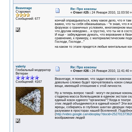
Beaverage
Re: Про коконы
Старожил
«
Ответ #25 :
24 Января 2010, 11:03:50 »
Сообщений: 677
кончай оправдываться, кому какое дело, что я там
важно, что ты себя обманываешь - "я знаю, что я н
форумах о граничных условиях, многомерном мышле
что другим неведомо... и грустно, что ты не в сост
И еще - заблуждение думать, что верование в Кван
сравнению, к примеру, с материалистическим подхо
Господи, Господи..."
на каком то этапе придется любые ментальные ко
valeriy
Re: Про коконы
Глобальный модератор
«
Ответ #26 :
24 Января 2010, 11:41:40 »
Ветеран
Beaverage, я понимаю, что задал вопрос о кокон
Сообщений: 4167
довольно сложно будет прочувтвовать кокон слиш
вещи, имеющей отношение к этой личности.
Ну а теперь вопрос такой - могут-ли разные кокон
стадиона масса болельщиков в едином экстазе ск
единый кокон единого "организма"? Когда в театр
этих людей объединяются в единый кокон? Эти во
жрецы, собираясь в глубоких шахтах-дворцах пир
разумами в просторах нашей Вселенной. Подобное
(
http://video.google.ca/videoplay?docid=2527013736
воображение людей