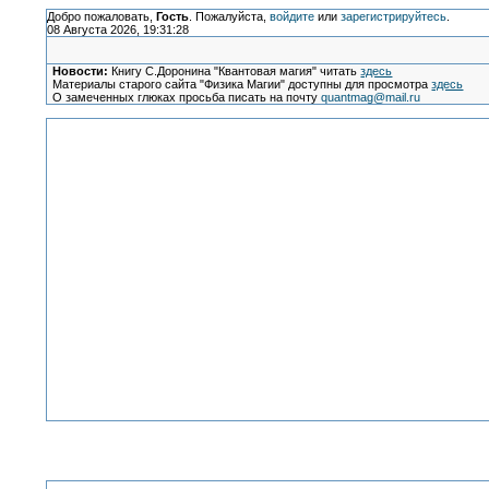
Добро пожаловать,
Гость
. Пожалуйста,
войдите
или
зарегистрируйтесь
.
08 Августа 2026, 19:31:28
Новости:
Книгу С.Доронина "Квантовая магия" читать
здесь
Материалы старого сайта "Физика Магии" доступны для просмотра
здесь
О замеченных глюках просьба писать на почту
quantmag@mail.ru