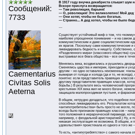
В 1917 году внучка декабриста слышит шум на
Вскоре прислуга возвращается:
Сообщений:
— Там революция, барыня!
— О, революция! Это великолепно! Мой дед 
7733
— Они хотят, чтобы не было богатых.
— Странно... А дед хотел, чтобы не было бе
---
Существует устойчивый миф о том, что «коммуниз
наиболее упрощенное понимание – и на самом де
коммунистическим и даже социалистическим идея
их врагов. Поскольку сами коммунистические и 
ликвидировать бедность и нищету. Собственно, о
«Разделенного мира» (классового общества) сущ
выстраивал все блага общества – все они в теч
Менялись века, воздвигались и рушились дворц
Сменялись царства и империи, приходили и уход
другим – но одно оставалось неизменным: «низы
Сaementarius
вымирая от голода и холода (да и то, не всегда
понятно: если представитель правящих классов н
Civitas Solis
другому представителю правящих классов, кото
борьбы.) В результате весь человеческий прогре
Aeterna
крестьянин XIX века жил не много богаче, нежел
защищала малопроходимая пустыня, и фараонам
В общем, нетрудно догадаться, что подобное пол
способных ликвидировать его. Результатом кото
«антипотребительства» быть просто не могло, п
всегда было признаком правящих классов – напр
того положения в иерархической пирамиде, кото
например, с феодальной аристократией.) Ну, и п
никакая эксплуатация не возможна. В общем, и п
удовольствия» проистекала из одного и того же 
То есть, «антипотреблятство» с самого начала о