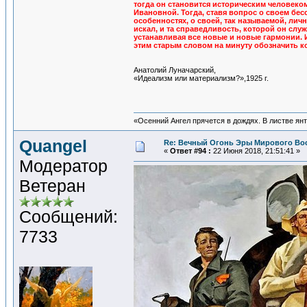
тогда он становится историческим человеко
Ивановной. Тогда, ставя вопрос о своем бес
особенностях, о своей, так называемой, личн
искал, и та справедливость, которой он сл
устанавливая все новые и новые гармонии. И 
этим старым словом на минуту обозначить ко
Анатолий Луначарский,
«Идеализм или материализм?»,1925 г.
«Осенний Ангел прячется в дождях. В листве янта
Quangel
Re: Вечный Огонь Эры Мирового Во
«
Ответ #94 :
22 Июня 2018, 21:51:41 »
Модератор
Ветеран
Сообщений:
7733