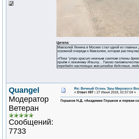
Цитата:
Мавзолей Ленина в Москве стал одной из главных 
огромной очереди к Мавзолею, которая растянула
«Пока "утро красит нежным светом стены древн
приём к лежачему Ильичу... Такого паломничества
передаёт настоящих масштабов бедствия, людей
Quangel
Re: Вечный Огонь Эры Мирового Во
«
Ответ #97 :
27 Июня 2018, 01:57:04 »
Модератор
Горшков Н.Д. «Академик Глушков и первая со
Ветеран
Сообщений:
7733