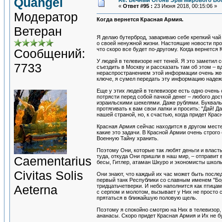
Quangel
Re: Вечный Огонь Эры Мирового Во
«
Ответ #95 :
23 Июня 2018, 00:15:06 »
Модератор
Когда вернется Красная Армия.
Ветеран
Я делаю бутерброд, завариваю себе крепкий чай
о своей ненужной жизни. Настоящие новости прои
что скоро все будет по-другому. Когда вернется
Сообщений:
У людей в телевизоре нет теней. Я это заметил с
7733
съездить в Москву и рассказать там об этом – вд
нераспространением этой информации очень жес
ключе, я сумел передать эту информацию надежн
Еще у этих людей в телевизоре есть одно очень 
потрясти перед собой пачкой денег – любого до
израильскими шекелями. Даже рублями. Буквальн
протягивать к вам свои лапки и просить: "Дай! 
нашей страной, но, к счастью, когда придет Крас
Красная Армия сейчас находится в другом месте 
какие это задачи. В Красной Армии очень строго 
Военную Тайну хранить.
Поэтому Они, которые так любят деньги и власть
туда, откуда Они пришли в наш мир, – отправит 
Сaementarius
бесы, Гитлер, атаман Шкуро и экономисты школ
Civitas Solis
Они знают, что каждый их час может быть послед
первый танк Республики со славным именем "Бор
Aeterna
тридцатьчетверки. И небо наполнится как птицам
с серпом и молотом, вызывает у Них не просто 
прятаться в ближайшую половую щель.
Поэтому я спокойно смотрю на Них в телевизор, 
ананасы. Скоро придет Красная Армия и Их не бу