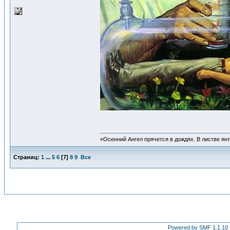
«Осенний Ангел прячется в дождях. В листве янта
Страниц:
1
...
5
6
[
7
]
8
9
Все
Powered by SMF 1.1.10