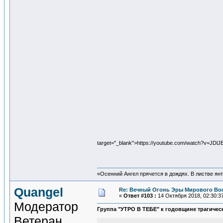
target="_blank">https://youtube.com/watch?v=JDlJ
«Осенний Ангел прячется в дождях. В листве янта
Quangel
Re: Вечный Огонь Эры Мирового Во
«
Ответ #103 :
14 Октября 2018, 02:30:3
Модератор
Группа "УТРО В ТЕБЕ" к годовщине трагичес
Ветеран