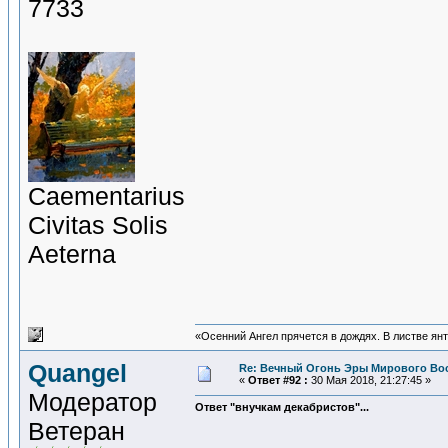
7733
Сaementarius
Civitas Solis
Aeterna
«Осенний Ангел прячется в дождях. В листве янта
Quangel
Re: Вечный Огонь Эры Мирового Во
«
Ответ #92 :
30 Мая 2018, 21:27:45 »
Модератор
Ответ "внучкам декабристов"...
Ветеран