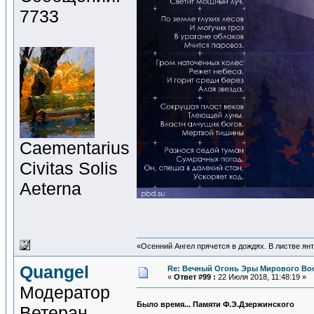
7733
Сaementarius
Civitas Solis
Aeterna
«Осенний Ангел прячется в дождях. В листве янта
Quangel
Re: Вечный Огонь Эры Мирового Во
«
Ответ #99 :
22 Июля 2018, 11:48:19 »
Модератор
Было время... Памяти Ф.Э.Дзержинского
Ветеран