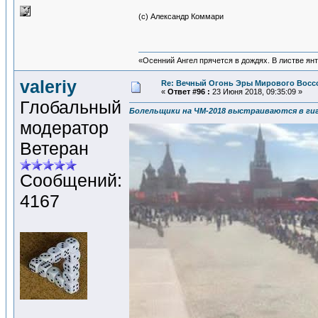
(с) Александр Коммари
«Осенний Ангел прячется в дождях. В листве янта
valeriy
Re: Вечный Огонь Эры Мирового Восс
«
Ответ #96 :
23 Июня 2018, 09:35:09 »
Глобальный
Болельщики на ЧМ-2018 выстраиваются в гиг
модератор
Ветеран
Сообщений:
4167