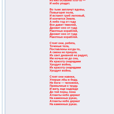
Из них ослабнет кто-то —
И небо упадет.
Во тьме заплачут вдовы,
Повыгорят поля,
И встанет гриб лиловый,
И кончится Земля.
А небо год от года
Все давит тяжелей,
Дрожит оно от гуда
Ракетных кораблей,
Дрожит оно от гуда
Ракетных кораблей.
Стоят они, ребята,
Точеные тела,
Поставлены когда-то,
А смена не пришла.
Их свет дневной не радует,
Им ночью не до сна,
Их красоту снарядами
Уродует война,
Их красоту снарядами
Уродует война.
Стоят они навеки,
Уперши лбы в беду,
Не боги — человеки,
Привычные к труду.
И жить еще надежде
До той поры, пока
Атланты небо держат
На каменных руках,
Атланты небо держат
На каменных руках.