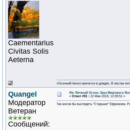
Сaementarius
Civitas Solis
Aeterna
«Осенний Ангел прячется в дождях. В листве янта
Quangel
Re: Вечный Огонь Эры Мирового Во
«
Ответ #91 :
22 Мая 2018, 12:09:51 »
Модератор
Так могли бы выглядеть "Старшие" Ефремова. 
Ветеран
Сообщений: