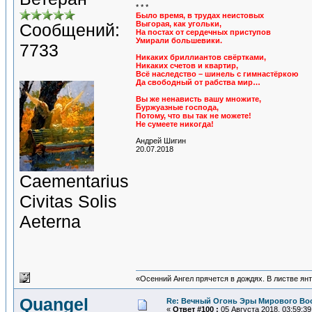
* * *
Было время, в трудах неистовых
Выгорая, как угольки,
Сообщений:
На постах от сердечных приступов
Умирали большевики.
7733
Никаких бриллиантов свёртками,
Никаких счетов и квартир,
Всё наследство – шинель с гимнастёркою
Да свободный от рабства мир…
Вы же ненависть вашу множите,
Буржуазные господа,
Потому, что вы так не можете!
Не сумеете никогда!
Андрей Шигин
20.07.2018
Сaementarius
Civitas Solis
Aeterna
«Осенний Ангел прячется в дождях. В листве янта
Quangel
Re: Вечный Огонь Эры Мирового Во
«
Ответ #100 :
05 Августа 2018, 03:59:39