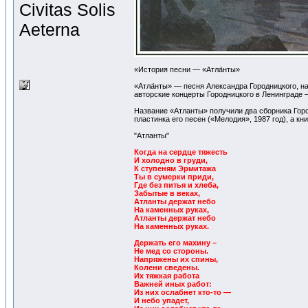
Civitas Solis
Aeterna
«История песни — «Атла́нты»
«Атла́нты» — песня Александра Городницкого, н
авторские концерты Городницкого в Ленинграде 
Название «Атланты» получили два сборника Горо
пластинка его песен («Мелодия», 1987 год), а 
"Атланты"
Когда на сердце тяжесть
И холодно в груди,
К ступеням Эрмитажа
Ты в сумерки приди,
Где без питья и хлеба,
Забытые в веках,
Атланты держат небо
На каменных руках,
Атланты держат небо
На каменных руках.
Держать его махину –
Не мед со стороны.
Напряжены их спины,
Колени сведены.
Их тяжкая работа
Важней иных работ:
Из них ослабнет кто-то —
И небо упадет,