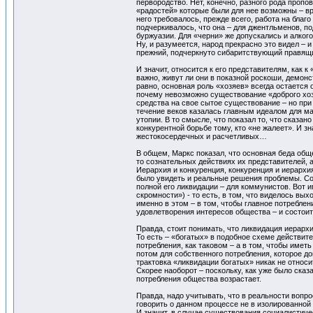
первородство. Нет, конечно, разного рода пропо
«радостей» которые были для нее возможны – вр
него требовалось, прежде всего, работа на благ
подчеркивалось, что она – для джентльменов, п
буржуазии. Для «черни» же допускались и алког
Ну, и разумеется, народ прекрасно это видел – 
прежний, подчеркнуто сибаритствующий правящи
И значит, относится к его представителям, как к 
важно, живут ли они в показной роскоши, демо
равно, основная роль «хозяев» всегда остается 
почему невозможно существование «доброго хоз
средства на свое сытое существование – но при
течение веков казалась главным идеалом для м
утопии. В то смысле, что показал то, что сказа
конкурентной борьбе тому, кто «не жалеет». И зн
жестокосердечных и расчетливых…
В общем, Маркс показал, что основная беда обще
то сознательных действиях их представителей, 
Иерархия и конкуренция, конкуренция и иерархия
было увидеть и реальные решения проблемы. Сос
полной его ликвидации – для коммунистов. Вот и
скромности») - то есть, в том, что виделось в
именно в этом – в том, чтобы главное потребле
удовлетворения интересов общества – и состоит 
Правда, стоит понимать, что ликвидация иерарх
То есть – «богатых» в подобное схеме действите
потребления, как таковом – а в том, чтобы име
потом для собственного потребления, которое до
трактовка «ликвидации богатых» никак не относ
Скорее наоборот – поскольку, как уже было сказ
потребления общества возрастает.
Правда, надо учитывать, что в реальности вопр
говорить о данном процессе не в изолированной 
И значит, в случае существования социалистиче