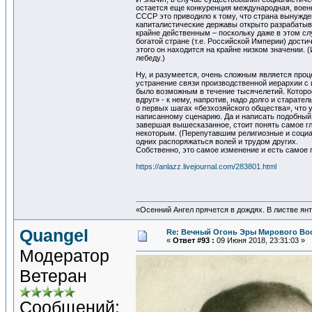
остается еще конкуренция международная, военна
СССР это приводило к тому, что страна вынужден
капиталистические державы открыто разрабатыв
крайне действенным – поскольку даже в этом сл
богатой стране (т.е. Российской Империи) дости
этого он находится на крайне низком значении. 
лебеду.)
Ну, и разумеется, очень сложным является про
устранение связи производственной иерархии с 
было возможным в течение тысячелетий. Которое
вдруг» - к нему, напротив, надо долго и старате
о первых шагах «безхозяйского общества», что 
написанному сценарию. Да и написать подобный 
завершая вышесказанное, стоит понять самое гл
некоторым. (Перепутавшим религиозные и социал
одних распоряжаться волей и трудом других.
Собственно, это самое изменение и есть самое
https://anlazz.livejournal.com/283801.html
«Осенний Ангел прячется в дождях. В листве янта
Quangel
Re: Вечный Огонь Эры Мирового Во
«
Ответ #93 :
09 Июня 2018, 23:31:03 »
Модератор
Ветеран
Сообщений: