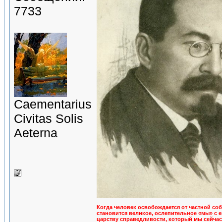
7733
Сaementarius
Civitas Solis
Aeterna
Когда человек освобождается от частной соб
становится великое, ослепительное «мы» с 
царству справедливости, который мы сейчас п