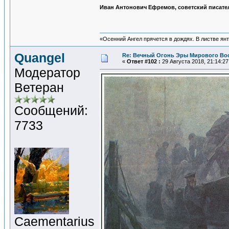
Иван Антонович Ефремов, советский писате
«Осенний Ангел прячется в дождях. В листве янта
Quangel
Re: Вечный Огонь Эры Мирового Во
«
Ответ #102 :
29 Августа 2018, 21:14:27
Модератор
Ветеран
Сообщений:
7733
Сaementarius