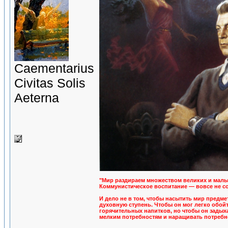
Сaementarius
Civitas Solis
Aeterna
"Мир раздираем множеством великих и малых
Коммунистическое воспитание — вовсе не со
И дело не в том, чтобы насытить мир предме
духовную ступень. Чтобы он мог легко обойт
горячительных напитков, но чтобы он зады
мелким потребностям и наращивать потребнос