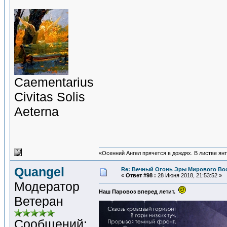
Сaementarius
Civitas Solis
Aeterna
«Осенний Ангел прячется в дождях. В листве янта
Quangel
Re: Вечный Огонь Эры Мирового Во
«
Ответ #98 :
28 Июня 2018, 21:53:52 »
Модератор
Наш Паровоз вперед летит.
Ветеран
Сообщений: