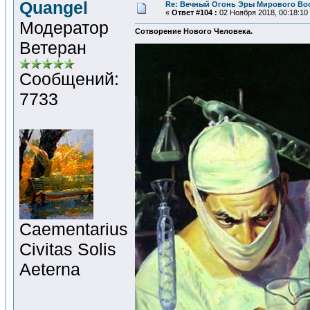
Quangel
Re: Вечный Огонь Эры Мирового Во
«
Ответ #104 :
02 Ноября 2018, 00:18:10
Модератор
Сотворение Нового Человека.
Ветеран
Сообщений:
7733
Сaementarius
Civitas Solis
Aeterna