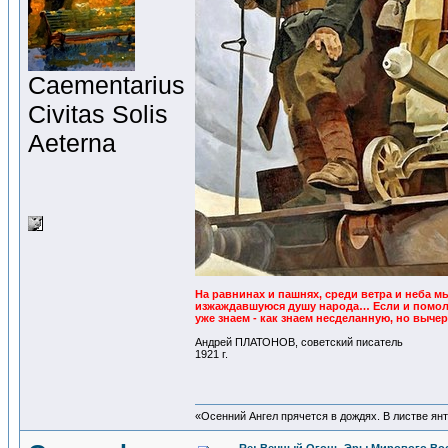
Сaementarius
Civitas Solis
Aeterna
На равнинах и пашнях, среди ветра и неба 
изжаждавшуюся душу народа… Если и помоли
уже знаем - как знаем несделанную, но выче
Андрей ПЛАТОНОВ, советский писатель
1921 г.
«Осенний Ангел прячется в дождях. В листве янта