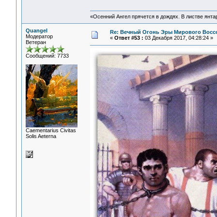
«Осенний Ангел прячется в дождях. В листве янтарн
Quangel
Re: Вечный Огонь Эры Мирового Восс
Модератор
«
Ответ #53 :
03 Декабря 2017, 04:28:24 »
Ветеран
Сообщений: 7733
Сaementarius Civitas
Solis Aeterna