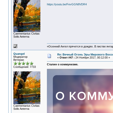
https://youtu.be/FevGGN8VDR4
Сaementarius Civitas
Solis Aeterna
«Осенний Ангел прячется в дождях. В листве янтарн
Quangel
Re: Вечный Огонь Эры Мирового Восс
Модератор
«
Ответ #47 :
24 Ноября 2017, 00:12:00 »
Ветеран
Сталин о коммунизме.
Сообщений: 7733
Сaementarius Civitas
Solis Aeterna