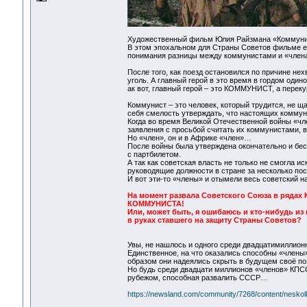
Художественный фильм Юлия Райзмана «Коммунист
В этом эпохальном для Страны Советов фильме ес
понимания разницы между коммунистами и «членам
После того, как поезд остановился по причине нех
уголь. А главный герой в это время в гордом оди
ак вот, главный герой – это КОММУНИСТ, а пере
Коммунист – это человек, который трудится, не щ
себя смелость утверждать, что настоящих коммун
Когда во время Великой Отечественной войны «чл
заявления с просьбой считать их коммунистами, в
Но «член», он и в Африке «член»…
После войны была утверждена окончательно и бес
с партбилетом.
А так как советская власть не только не смогла ис
руководящие должности в стране за несколько пос
И вот эти-то «члены» и отымели весь советский 
На момент развала Советского Союза в ряд
КОММУНИСТА!
Или, может быть, я ошибаюсь и кто-нибудь из 
в руках ставшего на защиту Страны Советов?
Увы, не нашлось и одного среди двадцатимиллион
Единственное, на что оказались способны «члены»
образом они надеялись скрыть в будущем своё п
Но будь среди двадцати миллионов «членов» КПСС
рубежом, способная развалить СССР…
https://newsland.com/community/7268/content/neskolk