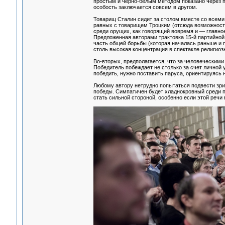
простым и черно-белым методом показано через п
особость заключается совсем в другом.
Товарищ Сталин сидит за столом вместе со всеми,
равных с товарищем Троцким (отсюда возможность
среди орущих, как говорящий вовремя и — главно
Предложенная авторами трактовка 15-й партийно
часть общей борьбы (которая началась раньше и 
столь высокая концентрация в спектакле религиозн
Во-вторых, предполагается, что за человеческими
Победитель побеждает не столько за счет личной 
победить, нужно поставить паруса, ориентируясь 
Любому автору нетрудно попытаться подвести зрит
победы. Симпатичен будет хладнокровный среди п
стать сильной стороной, особенно если этой речи