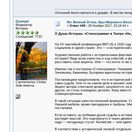
«Осенний Ангел прячется в дождях. В листве янтарн
Quangel
Re: Вечный Огонь Эры Мирового Восс
Модератор
«
Ответ #49 :
28 Ноября 2017, 23:18:44 »
Ветеран
О Духах Истории. «Стенограмма» в Театре «На 
Сообщений: 7733
На XV партийной конференции ВКП (б) в 1926 год
социализм в одной стране. Это — и исторический 
Художественная работа с историческими фактами —
историю? Ведь всем известны и ход событий, и ф
расставить свои акценты. Или — что почти то же 
Именно так и построена «Стенограмма». Название
Зиновьева, Каменева, Бухарина идентичны историч
Постановщики предположили, что в исторический м
Сaementarius Civitas
сама судьба. Они-то на самом деле и решают, ком
Solis Aeterna
Акцент авторы спектакля делают, разумеется, на р
других, не столь очевидных деталях. Кому вместо 
словоцентричным.
В такой ситуации уместен внешний формализм. Сц
Никакой мебели, кроме президиума и трибуны. Ми
постановки.
Если оставить за скобками духов судьбы и истории
выглядят массой. Это подчеркнуто и через движени
надо — негодующе стучат. Коллектив — или единс
В соответствии с исторической логикой «отдельно