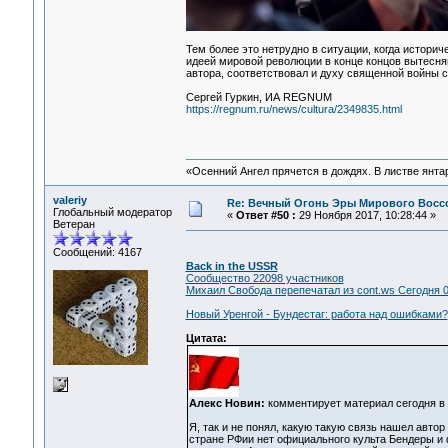
Тем более это нетрудно в ситуации, когда истори
идеей мировой революции в конце концов вытесняю
автора, соответствовал и духу священной войны с
Сергей Гуркин, ИА REGNUM
https://regnum.ru/news/cultura/2349835.html
«Осенний Ангел прячется в дождях. В листве янтарн
valeriy
Re: Вечный Огонь Эры Мирового Восс
Глобальный модератор
«
Ответ #50 :
29 Ноября 2017, 10:28:44 »
Ветеран
Сообщений: 4167
Back in the USSR
Сообщество 22098 участников
Михаил Свобода перепечатал из cont.ws Сегодня 0
Новый Уренгой - Бундестаг: работа над ошибками?
Цитата:
Алекс Новин:
комментирует материал сегодня в 
Я, так и не понял, какую такую связь нашел авто
стране РФии нет официального культа Бендеры и