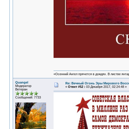
«Осенний Ангел прячется в дождях. В листве янтарн
Quangel
Re: Вечный Огонь Эры Мирового Восс
Модератор
«
Ответ #52 :
03 Декабря 2017, 02:24:48 »
Ветеран
Сообщений: 7733