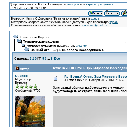
Добро пожаловать,
Гость
. Пожалуйста,
войдите
или
зарегистрируйтесь
.
07 Августа 2026, 20:44:55
Новости:
Книгу С.Доронина "Квантовая магия" читать
здесь
Материалы старого сайта "Физика Магии" доступны для просмотра
здесь
О замеченных глюках просьба писать на почту
quantmag@mail.ru
Квантовый Портал
Тематические разделы
0
Человек будущего
(Модератор:
Quangel
)
Вечный Огонь Эры Мирового Воссоединения.
Страниц:
1
2
3
[
4
]
5
6
...
9
Все
Тема: Вечный Огонь Эры Мирового Воссоедине
Автор
Quangel
Re: Вечный Огонь Эры Мирового Восс
Модератор
«
Ответ #45 :
19 Ноября 2017, 04:07:06 »
Ветеран
Олигархи,фабриканты,бессердечные монахи
Сообщений: 7733
будут холодеть от страха,лишь заслышав - "Ко