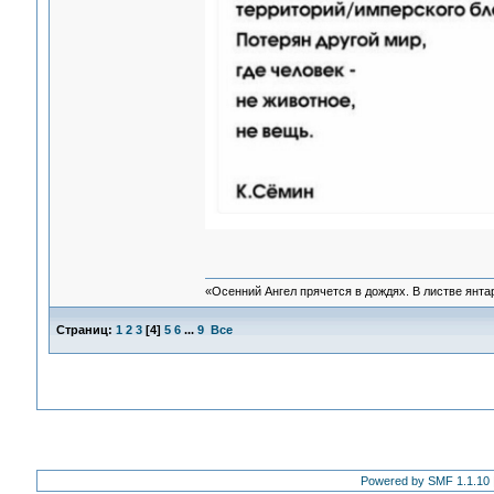
«Осенний Ангел прячется в дождях. В листве янтарн
Страниц:
1
2
3
[
4
]
5
6
...
9
Все
Powered by SMF 1.1.10