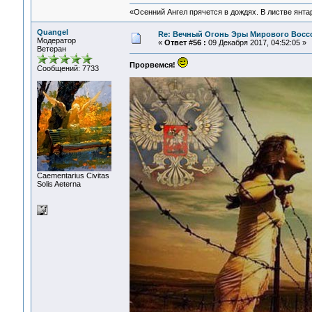
«Осенний Ангел прячется в дождях. В листве янтарн
Quangel
Re: Вечный Огонь Эры Мирового Восс
Модератор
«
Ответ #56 :
09 Декабря 2017, 04:52:05 »
Ветеран
Прорвемся!
Сообщений: 7733
Сaementarius Civitas
Solis Aeterna