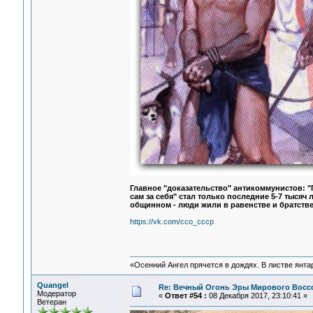
Главное "доказательство" антикоммунистов: "П
сам за себя" стал только последние 5-7 тысяч 
общинном - люди жили в равенстве и братстве
https://vk.com/cco_cccp
«Осенний Ангел прячется в дождях. В листве янтарн
Quangel
Re: Вечный Огонь Эры Мирового Восс
Модератор
«
Ответ #54 :
08 Декабря 2017, 23:10:41 »
Ветеран