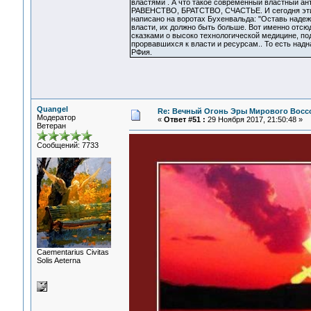
властями . А что такое современный властный а
РАВЕНСТВО, БРАТСТВО, СЧАСТЬЕ. И сегодня эти п
написано на воротах Бухенвальда: "Оставь надеж
власти, их должно быть больше. Вот именно отсю
сказками о высоко технологической медицине, по
прорвавшихся к власти и ресурсам.. То есть над
РФия.
Quangel
Re: Вечный Огонь Эры Мирового Восс
Модератор
«
Ответ #51 :
29 Ноября 2017, 21:50:48 »
Ветеран
Сообщений: 7733
Сaementarius Civitas
Solis Aeterna