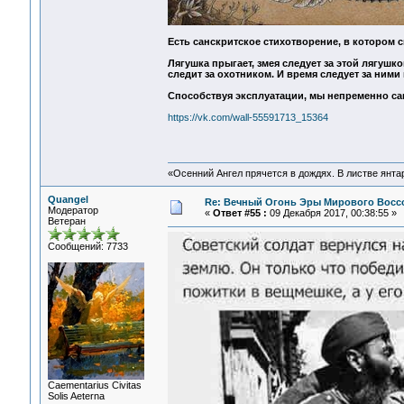
Есть санскритское стихотворение, в котором с
Лягушка прыгает, змея следует за этой лягушко
следит за охотником. И время следует за ними 
Способствуя эксплуатации, мы непременно са
https://vk.com/wall-55591713_15364
«Осенний Ангел прячется в дождях. В листве янтарн
Quangel
Re: Вечный Огонь Эры Мирового Восс
Модератор
«
Ответ #55 :
09 Декабря 2017, 00:38:55 »
Ветеран
Сообщений: 7733
Сaementarius Civitas
Solis Aeterna