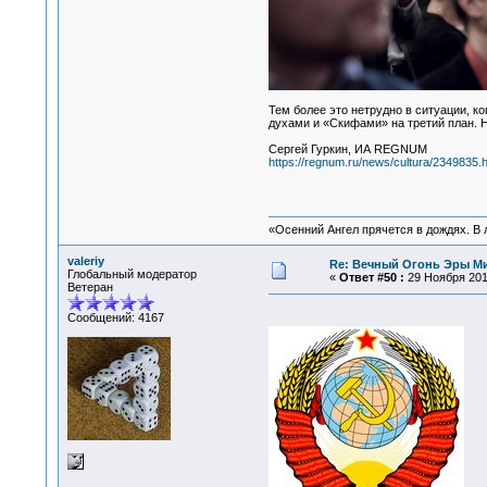
Тем более это нетрудно в ситуации, к
духами и «Скифами» на третий план. Н
Сергей Гуркин, ИА REGNUM
https://regnum.ru/news/cultura/2349835.h
«Осенний Ангел прячется в дождях. В л
valeriy
Re: Вечный Огонь Эры М
Глобальный модератор
«
Ответ #50 :
29 Ноября 2017
Ветеран
Сообщений: 4167