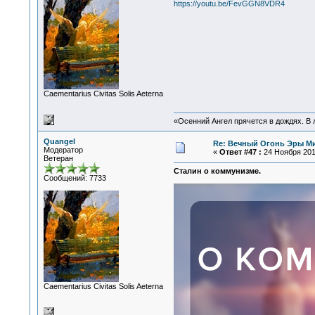
https://youtu.be/FevGGN8VDR4
Сaementarius Civitas Solis Aeterna
«Осенний Ангел прячется в дождях. В л
Quangel
Re: Вечный Огонь Эры М
Модератор
«
Ответ #47 :
24 Ноября 2017
Ветеран
Сталин о коммунизме.
Сообщений: 7733
Сaementarius Civitas Solis Aeterna