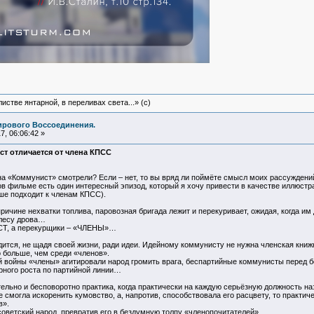
истве янтарной, в переливах света...» (c)
ирового Воссоединения.
, 06:06:42 »
ст отличается от члена КПСС
«Коммунист» смотрели? Если – нет, то вы вряд ли поймёте смысл моих рассуждени
в фильме есть один интересный эпизод, который я хочу привести в качестве иллюст
ьше подходит к членам КПСС).
причине нехватки топлива, паровозная бригада лежит и перекуривает, ожидая, когда им 
 лесу дрова…
ИСТ, а перекурщики – «ЧЛЕНЫ»…
дится, не щадя своей жизни, ради идеи. Идейному коммунисту не нужна членская книж
 больше, чем среди «членов».
й войны «члены» агитировали народ громить врага, беспартийные коммунисты перед б
ерного роста по партийной линии…
льно и бесповоротно практика, когда практически на каждую серьёзную должность на
не смогла искоренить кумовство, а, напротив, способствовала его расцвету, то практ
в».
советский народ, превратив его в бездумную толпу «членопочитателей»…