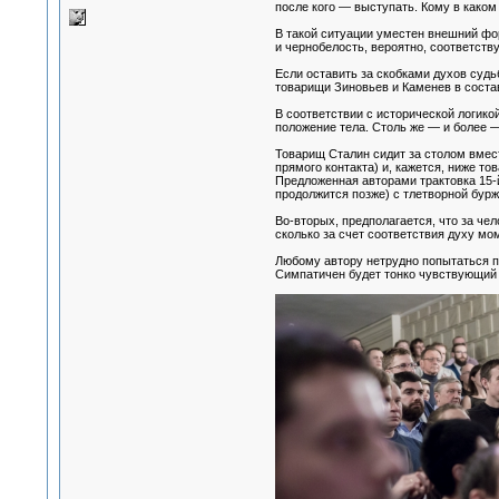
после кого — выступать. Кому в каком
В такой ситуации уместен внешний фо
и чернобелость, вероятно, соответств
Если оставить за скобками духов судьб
товарищи Зиновьев и Каменев в состав
В соответствии с исторической логико
положение тела. Столь же — и более —
Товарищ Сталин сидит за столом вмест
прямого контакта) и, кажется, ниже т
Предложенная авторами трактовка 15-
продолжится позже) с тлетворной бурж
Во-вторых, предполагается, что за че
сколько за счет соответствия духу мо
Любому автору нетрудно попытаться по
Симпатичен будет тонко чувствующий 