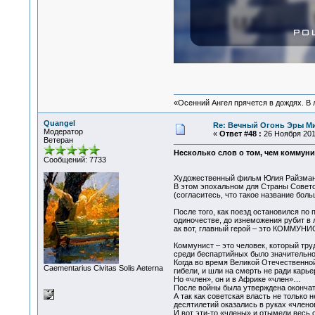
«Осенний Ангел прячется в дождях. В л
Quangel
Re: Вечный Огонь Эры М
Модератор
«
Ответ #48 :
26 Ноября 2017
Ветеран
Несколько слов о том, чем коммуни
Сообщений: 7733
Художественный фильм Юлия Райзмана 
В этом эпохальном для Страны Совето
(согласитесь, что такое название бол
После того, как поезд остановился по 
одиночестве, до изнеможения рубит в
ак вот, главный герой – это КОММУН
Коммунист – это человек, который тру
среди беспартийных было значительно
Когда во время Великой Отечественно
Сaementarius Civitas Solis Aeterna
гибели, и шли на смерть не ради карь
Но «член», он и в Африке «член»…
После войны была утверждена окончате
А так как советская власть не только 
десятилетий оказались в руках «члено
И вот эти-то «члены» и отымели весь 