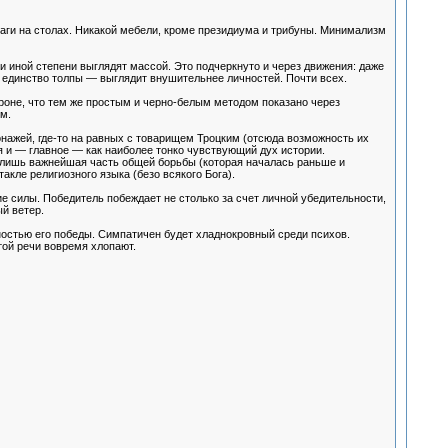
аги на столах. Никакой мебели, кроме президиума и трибуны. Минимализм
ли иной степени выглядят массой. Это подчеркнуто и через движения: даже
и единство толпы — выглядит внушительнее личностей. Почти всех.
роне, что тем же простым и черно-белым методом показано через
м.
нажей, где-то на равных с товарищем Троцким (отсюда возможность их
я и — главное — как наиболее тонко чувствующий дух истории.
 лишь важнейшая часть общей борьбы (которая началась раньше и
кле религиозного языка (безо всякого Бога).
е силы. Победитель побеждает не столько за счет личной убедительности,
й ветер.
ностью его победы. Симпатичен будет хладнокровный среди психов.
той речи вовремя хлопают.