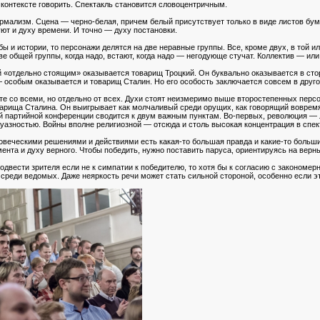
 контексте говорить. Спектакль становится словоцентричным.
рмализм. Сцена — черно-белая, причем белый присутствует только в виде листов бум
уют и духу времени. И точно — духу постановки.
ы и истории, то персонажи делятся на две неравные группы. Все, кроме двух, в той и
е общей группы, когда надо, встают, когда надо — негодующе стучат. Коллектив — ил
й «отдельно стоящим» оказывается товарищ Троцкий. Он буквально оказывается в сто
 особым оказывается и товарищ Сталин. Но его особость заключается совсем в друго
е со всеми, но отдельно от всех. Духи стоят неизмеримо выше второстепенных персо
оварища Сталина. Он выигрывает как молчаливый среди орущих, как говорящий воврем
й партийной конференции сводится к двум важным пунктам. Во-первых, революция —
уазностью. Войны вполне религиозной — отсюда и столь высокая концентрация в спекта
ловеческими решениями и действиями есть какая-то большая правда и какие-то больши
мента и духу верного. Чтобы победить, нужно поставить паруса, ориентируясь на верны
двести зрителя если не к симпатии к победителю, то хотя бы к согласию с закономер
среди ведомых. Даже неяркость речи может стать сильной стороной, особенно если э