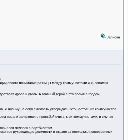
Записан
й.
рации своего понимания разницы между коммунистами и «членами»
доставят дрова и уголь. А главный герой в это время в гордом
ка. Я возьму на себя смелость утверждать, что настоящих коммунистов
оем писали заявления с просьбой считать их коммунистами, в случае
значался человек с партбилетом.
ически все руководящие должности в стране за несколько послевоенных