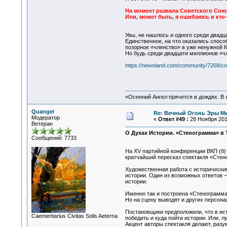
На момент развала Советского С
Или, может быть, я ошибаюсь и кто
Увы, не нашлось и одного среди двад
Единственное, на что оказались спосо
позорное «членство» в уже ненужной
Но будь среди двадцати миллионов «ч
https://newsland.com/community/7268/con
«Осенний Ангел прячется в дождях. В л
Quangel
Re: Вечный Огонь Эры М
Модератор
«
Ответ #49 :
28 Ноября 2017
Ветеран
О Духах Истории. «Стенограмма» в 
Сообщений: 7733
На XV партийной конференции ВКП (б) 
кратчайший пересказ спектакля «Стен
Художественная работа с историческим
истории. Один из возможных ответов —
истории.
Именно так и построена «Стенограмма
Но на сцену выводят и других персона
Постановщики предположили, что в ист
Сaementarius Civitas Solis Aeterna
победить и куда пойти истории. Или, 
Акцент авторы спектакля делают, разум