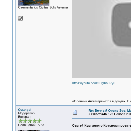
Сaementarius Civitas Solis Aeterna
https://youtu.be/dGPgIhh0Ry0
«Осенний Ангел прячется в дождях. В л
Quangel
Re: Вечный Огонь Эры М
Модератор
«
Ответ #46 :
23 Ноября 2017
Ветеран
Сообщений: 7733
Сергей Кургинян о Красном проекте