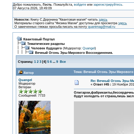
Добро пожаловать,
Гость
. Пожалуйста,
войдите
или
зарегистрируйтесь
.
07 Августа 2026, 18:49:09
Новости:
Книгу С.Доронина "Квантовая магия" читать
здесь
Материалы старого сайта "Физика Магии" доступны для просмотра
здесь
О замеченных глюках просьба писать на почту
quantmag@mail.ru
Квантовый Портал
Тематические разделы
Человек будущего
(Модератор:
Quangel
)
Вечный Огонь Эры Мирового Воссоединения.
Страниц:
1
2
3
[
4
]
5
6
...
9
Все
Тема: Вечный Огонь Эры Мирового 
Автор
Quangel
Re: Вечный Огонь Эры М
Модератор
«
Ответ #45 :
19 Ноября 2017
Ветеран
Олигархи,фабриканты,бессердечны
Сообщений: 7733
будут холодеть от страха,лишь зас