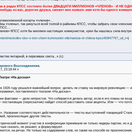
оюза в рядах КПСС состояло более ДВАДЦАТИ МИЛЛИОНОВ «ЧЛЕНОВ» - И НЕ О
-нибудь из вас, дорогие друзья, сможет мне назвать имя хотя бы одного коммун
цатимиллионной когорты «членов»…
бны «члены», так ринуться всей толпой в райкомы КПСС, чтобы забрать свои членские
 КПСС…
ленов» КПСС хотя бы миллион настоящих коммунистов, хрен бы нашлась сила внутри
tent/neskolko-slov-o-tom-chem-kommunist-otlichaetsia-ot-chlena-kpss/6094776?_utl_t=lj
истве янтарной, в переливах света...» (c)
ирового Воссоединения.
, 23:18:44 »
Театре «На досках»
в 1926 году решался важнейший вопрос: делать ли ставку на мировую революцию — ил
ограмма», поставленного театром «На досках».
и фактами — дело непростое. Что собирается делать автор, если в его планы не вхо
 постановщик (пересказчик) найдет способ расставить свои акценты. Или — что почт
». Название соответствует действительности — тексты выступлений товарищей Сталин
жей, произносящих другие тексты.
орический момент участие в конференции принимали не только лидеры партии, но и ду
лучше сказать, не решают, а формулируют.
еется, на речах. Не только на содержании слов, но также на способе их произнесения,