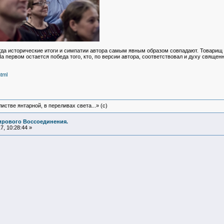
огда исторические итоги и симпатии автора самым явным образом совпадают. Товарищ
а первом остается победа того, кто, по версии автора, соответствовал и духу священ
tml
истве янтарной, в переливах света...» (c)
ирового Воссоединения.
, 10:28:44 »