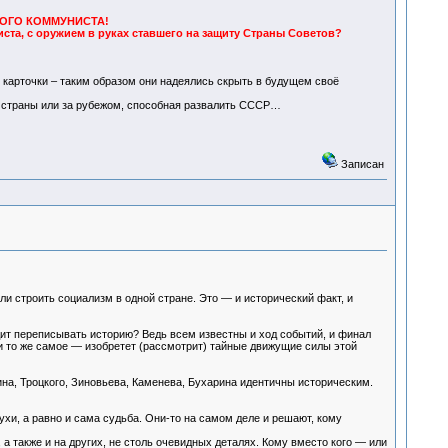
ДНОГО КОММУНИСТА!
иста, с оружием в руках ставшего на защиту Страны Советов?
 карточки – таким образом они надеялись скрыть в будущем своё
 страны или за рубежом, способная развалить СССР…
Записан
и строить социализм в одной стране. Это — и исторический факт, и
дит переписывать историю? Ведь всем известны и ход событий, и финал
и то же самое — изобретет (рассмотрит) тайные движущие силы этой
а, Троцкого, Зиновьева, Каменева, Бухарина идентичны историческим.
хи, а равно и сама судьба. Они-то на самом деле и решают, кому
 а также и на других, не столь очевидных деталях. Кому вместо кого — или