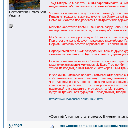
Труд теперь не в почете. Те, кто зарабатывают на 
неудачников. «Успешными» считаются бизнесмены, т
Сaementarius Civitas Solis
Управляет нами «наследственная элита». Дети перво
Aeterna
Рядовые граждане, как и положено при буржуазной 
Сама же «элита» под рассказы о патриотизме держит
Могучая советская промышленность разрушена. Пре
переделаны под офисы, а те, что еще работают – нах
Мы больше не лидеры в науке. Научные степени пок
При этом в стране бушует повальное мракобесие. Гр
Церковь активно лезет в образование. Теология нын
Народы бывшего СССР разделены и воюют друг с дру
степени интенсивности. Русские воюют с украинцами
Нам переписали историю. Сталин – кровавый тиран. 
главнокомандующим Николаем 2. Даже 7-ое ноября – 
тяжелым бредом, а нам такое 25 лет через СМИ тран
И это лишь немногие аспекты капиталистического быт
собственными глазами. Поэтому, товарищи потомки, 
частную инициативу, про неэффективную плановую эк
классовый враг. И хочет этот враг ровно одного – 
распознайте и задавите этого паразита. Мы верим, 
будут встречать без буржуев! С праздником, товарищ
https://4531.livejournal.com/64968.html
«Осенний Ангел прячется в дождях. В листве янтарной
Quangel
Re: Советский Человек как вершина Ноо