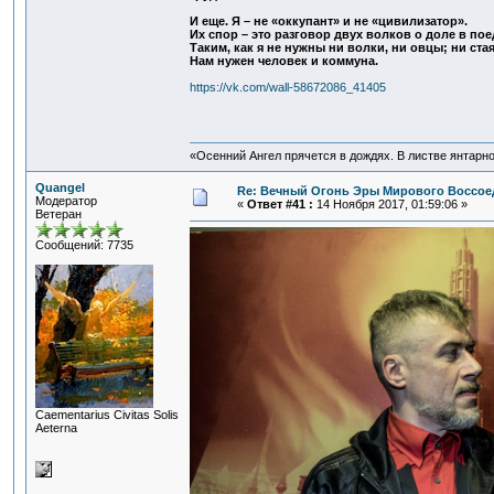
И еще. Я – не «оккупант» и не «цивилизатор».
Их спор – это разговор двух волков о доле в пое
Таким, как я не нужны ни волки, ни овцы; ни стая
Нам нужен человек и коммуна.
https://vk.com/wall-58672086_41405
«Осенний Ангел прячется в дождях. В листве янтарной
Quangel
Re: Вечный Огонь Эры Мирового Воссое
Модератор
«
Ответ #41 :
14 Ноября 2017, 01:59:06 »
Ветеран
Сообщений: 7735
Сaementarius Civitas Solis
Aeterna