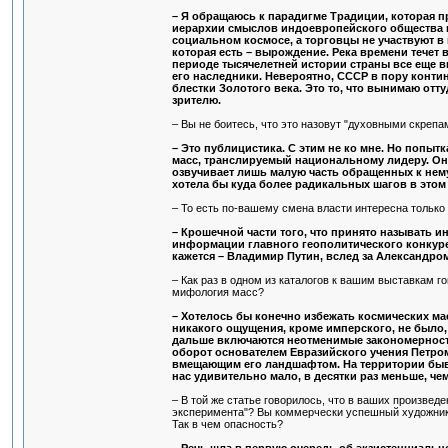
– Я обращаюсь к парадигме Традиции, которая п
иерархии смыслов индоевропейского общества 
социальном космосе, а торговцы не участвуют 
которая есть – вырождение. Река времени течет 
периоде тысячелетней истории страны все еще в
его наследники. Невероятно, СССР в пору конти
блестки Золотого века. Это то, что вынимаю отт
зрителю.
– Вы не боитесь, что это назовут "духовными скрепа
– Это публицистика. С этим не ко мне. Но попытк
масс, транслируемый национальному лидеру. Он 
озвучивает лишь малую часть обращенных к нему
хотела бы куда более радикальных шагов в это
– То есть по-вашему смена власти интересна только
– Крошечной части того, что принято называть 
информации главного геополитического конкурент
кажется – Владимир Путин, вслед за Александром
– Как раз в одном из каталогов к вашим выставкам г
мифология масс?
– Хотелось бы конечно избежать космических ма
никакого ощущения, кроме имперского, не было, 
дальше включаются неотменимые закономерности
оборот основателем Евразийского учения Петро
вмещающим его ландшафтом. На территории бывш
нас удивительно мало, в десятки раз меньше, ч
– В той же статье говорилось, что в ваших произвед
эксперимента"? Вы коммерчески успешный художник, 
Так в чем опасность?