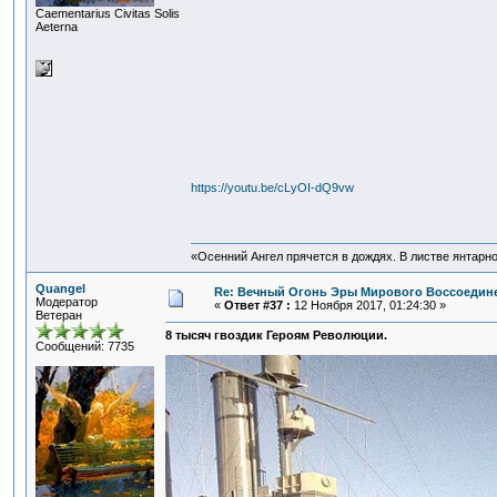
Сaementarius Civitas Solis
Aeterna
https://youtu.be/cLyOI-dQ9vw
«Осенний Ангел прячется в дождях. В листве янтарной
Quangel
Re: Вечный Огонь Эры Мирового Воссоедине
Модератор
«
Ответ #37 :
12 Ноября 2017, 01:24:30 »
Ветеран
8 тысяч гвоздик Героям Революции.
Сообщений: 7735