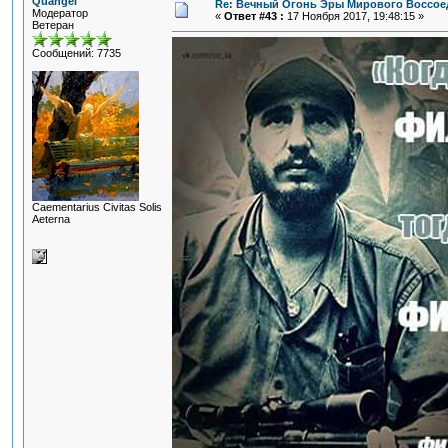
Quangel
Re: Вечный Огонь Эры Мирового Воссое
Модератор
«
Ответ #43 :
17 Ноября 2017, 19:48:15 »
Ветеран
Сообщений: 7735
Сaementarius Civitas Solis
Aeterna