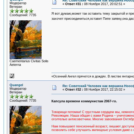
Re: Советский Человек как вершина Ноо
Модератор
«
Ответ #31 :
08 Ноября 2017, 20:02:51 »
Ветеран
Я вот думаю,может так оставить тему закрытой и пр
Сообщений: 7735
захочет присоединиться,оставит Пипе заявку,она да
Сaementarius Civitas Solis
Aeterna
«Осенний Ангел прячется в дождях. В листве янтарной
Quangel
Re: Советский Человек как вершина Ноо
Модератор
«
Ответ #32 :
08 Ноября 2017, 22:15:02 »
Ветеран
Сообщений: 7735
Капсула времени коммунистам 2067-го.
Товарищи потомки! С грустным сердцем мы, немног
Революции. Наша общая с вами Родина – уничтожена
оголтелые антисоветчики. Многие завоевания Октябр
Нам повышают пенсионный возраст, лишают доступа 
позволить себе улучшить жилищные условия даже с 