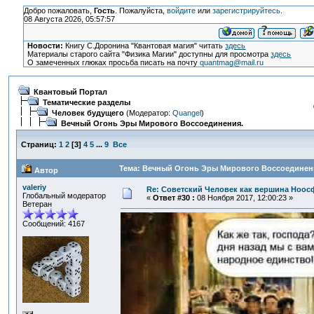
Добро пожаловать,
Гость
. Пожалуйста,
войдите
или
зарегистрируйтесь
.
08 Августа 2026, 05:57:57
Новости:
Книгу С.Доронина "Квантовая магия" читать
здесь
Материалы старого сайта "Физика Магии" доступны для просмотра
здесь
О замеченных глюках просьба писать на почту
quantmag@mail.ru
Квантовый Портал
Тематические разделы
Человек будущего
(Модератор:
Quangel
)
Вечный Огонь Эры Мирового Воссоединения.
Страниц:
1
2
[
3
]
4
5
...
9
Все
Тема: Вечный Огонь Эры Мирового Воссоединения
Автор
valeriy
Re: Советский Человек как вершина Ноо
Глобальный модератор
«
Ответ #30 :
08 Ноября 2017, 12:00:23 »
Ветеран
Сообщений: 4167