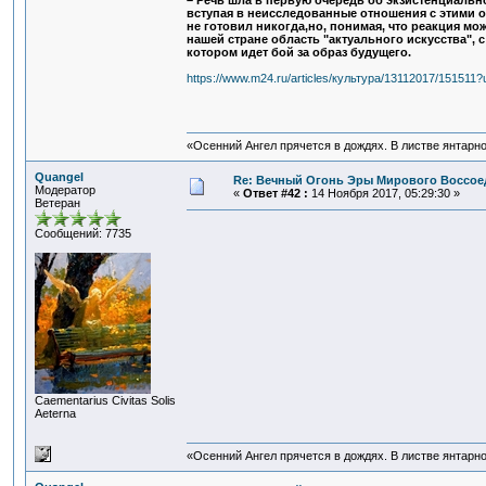
– Речь шла в первую очередь об экзистенциальн
вступая в неисследованные отношения с этими об
не готовил никогда,но, понимая, что реакция мо
нашей стране область "актуального искусства",
котором идет бой за образ будущего.
https://www.m24.ru/articles/культура/13112017/15151
«Осенний Ангел прячется в дождях. В листве янтарной
Quangel
Re: Вечный Огонь Эры Мирового Воссое
Модератор
«
Ответ #42 :
14 Ноября 2017, 05:29:30 »
Ветеран
Сообщений: 7735
Сaementarius Civitas Solis
Aeterna
«Осенний Ангел прячется в дождях. В листве янтарной