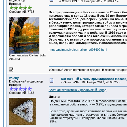
Модератор
«
Ответ #33 :
09 Ноября 2017, 23:08:47 »
Ветеран
Сообщений: 7735
Все три революции в России в начале 20 века б
начались еще в конце 18 века. Весь 19 век Евро
тектонический процесс перекинулся и на Азию. В
в бесконечную цепь гражданских войск и законч
революция в Иране, которая также привела в гр
столетия. В 1918 году революции захлестнули в
рухнули, империи ушли в небытие. В 1919 году 
Я перечисляю все эти и без того очень многим из
было частью всемирного процесса, остановить к
было, например, альтернативы Наполеоновским 
https://pulman.livejournal.com/693402.html
Сaementarius Civitas Solis
Aeterna
«Осенний Ангел прячется в дождях. В листве янтарной
valeriy
Re: Вечный Огонь Эры Мирового Воссое
Глобальный модератор
«
Ответ #34 :
10 Ноября 2017, 20:03:25 »
Ветеран
Блатная экономика и российский народ
Сообщений: 4167
Цитата:
По данным Росстата на 2017 г., в госсобственности
в смешанной собственности — 3,9%, в муниципально
Более того, доля частного капитала велика и в так
принадлежит частным структурам, в т. ч. зарубежн
частные структуры. В концерне «Калашников» 49% —
25%.