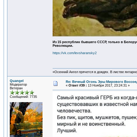
Из 15 республик бывшего СССР, только в Белору
Революции.
https://vk.com/levsharansky2
«Осенний Ангел прячется в дождях. В листве янтарной
Quangel
Re: Вечный Огонь Эры Мирового Воссое
Модератор
«
Ответ #39 :
13 Ноября 2017, 23:24:31 »
Ветеран
Сообщений: 7735