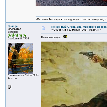
«Осенний Ангел прячется в дождях. В листве янтарной, в п
Quangel
Re: Вечный Огонь Эры Мирового Воссое
Модератор
«
Ответ #38 :
12 Ноября 2017, 02:19:34 »
Ветеран
Немного юмора...
Сообщений: 7735
Сaementarius Civitas Solis
Aeterna