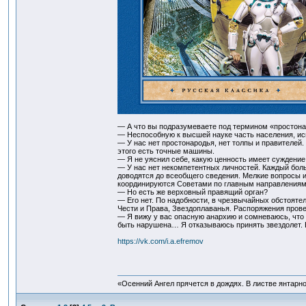
— А что вы подразумеваете под термином «простона
— Неспособную к высшей науке часть населения, ис
— У нас нет простонародья, нет толпы и правителей
этого есть точные машины.
— Я не уяснил себе, какую ценность имеет суждение
— У нас нет некомпетентных личностей. Каждый бол
доводятся до всеобщего сведения. Мелкие вопросы 
координируются Советами по главным направлениям
— Но есть же верховный правящий орган?
— Его нет. По надобности, в чрезвычайных обстоятел
Чести и Права, Звездоплаванья. Распоряжения пров
— Я вижу у вас опасную анархию и сомневаюсь, что 
быть нарушена… Я отказываюсь принять звездолет. 
https://vk.com/i.a.efremov
«Осенний Ангел прячется в дождях. В листве янтарной