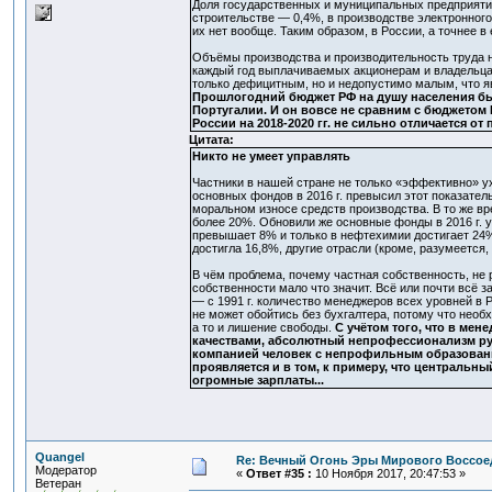
Доля государственных и муниципальных предприяти
строительстве — 0,4%, в производстве электронного
их нет вообще. Таким образом, в России, а точнее в
Объёмы производства и производительность труда н
каждый год выплачиваемых акционерам и владельцам
только дефицитным, но и недопустимо малым, что я
Прошлогодний бюджет РФ на душу населения был в
Португалии. И он вовсе не сравним с бюджетом 
России на 2018-2020 гг. не сильно отличается от
Цитата:
Никто не умеет управлять
Частники в нашей стране не только «эффективно» ухо
основных фондов в 2016 г. превысил этот показатель
моральном износе средств производства. В то же в
более 20%. Обновили же основные фонды в 2016 г. у
превышает 8% и только в нефтехимии достигает 24%
достигла 16,8%, другие отрасли (кроме, разумеется,
В чём проблема, почему частная собственность, не 
собственности мало что значит. Всё или почти всё 
— с 1991 г. количество менеджеров всех уровней в 
не может обойтись без бухгалтера, потому что нео
а то и лишение свободы.
С учётом того, что в мен
качествами, абсолютный непрофессионализм рук
компанией человек с непрофильным образовани
проявляется и в том, к примеру, что центральн
огромные зарплаты...
Quangel
Re: Вечный Огонь Эры Мирового Воссое
Модератор
«
Ответ #35 :
10 Ноября 2017, 20:47:53 »
Ветеран