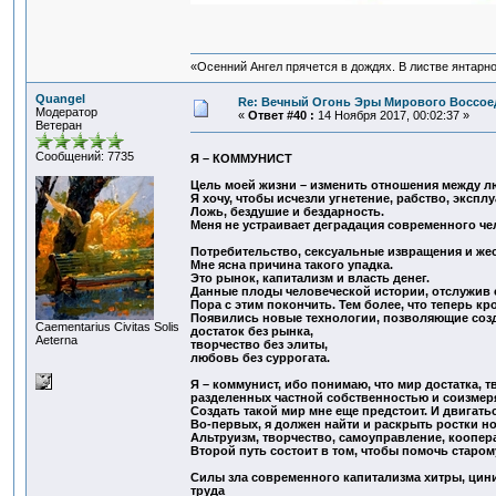
«Осенний Ангел прячется в дождях. В листве янтарной
Quangel
Re: Вечный Огонь Эры Мирового Воссое
Модератор
«
Ответ #40 :
14 Ноября 2017, 00:02:37 »
Ветеран
Сообщений: 7735
Я – КОММУНИСТ
Цель моей жизни – изменить отношения между л
Я хочу, чтобы исчезли угнетение, рабство, эксплу
Ложь, бездушие и бездарность.
Меня не устраивает деградация современного че
Потребительство, сексуальные извращения и жес
Мне ясна причина такого упадка.
Это рынок, капитализм и власть денег.
Данные плоды человеческой истории, отслужив с
Пора с этим покончить. Тем более, что теперь кр
Появились новые технологии, позволяющие соз
Сaementarius Civitas Solis
достаток без рынка,
Aeterna
творчество без элиты,
любовь без суррогата.
Я – коммунист, ибо понимаю, что мир достатка, 
разделенных частной собственностью и соизмер
Создать такой мир мне еще предстоит. И двигатьс
Во-первых, я должен найти и раскрыть ростки но
Альтруизм, творчество, самоуправление, коопера
Второй путь состоит в том, чтобы помочь старом
Силы зла современного капитализма хитры, цин
труда