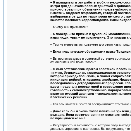
– Я вкладывал в эти работы мобилизующую соста
за три дня до начала боевых действий в Донбас
присутствовал при объявлении чрезвычайного по
Вместе С Андреем Фефеловым, который возглавл
выбирались оттуда по территории неясного статус
качестве военного корреспондента. Наши видеоп
– К чему они призывали?
– К победе. Это призыв к духовной мобилизации
наши люди, увы, – не исключение. Это призыв к
– Тем не менее вы используете для этого язык прош
– Если пластическое обращение к языку Традиции 
– Вы воспитывались в советской эстетике со знаком 
отношение к ней поменялось?
– Я был эстетическим врагом советской власти 
тягучая, безвыходная, галлюцинаторная реальнос
которой приходилось жить, а значит сопротивлят
инициация войной, открылось инобытие. Нравст
последовавших деградационных процессов. Тепе
вдруг предстала передо мной в совершенно ином
готовность к самопожертвованию, парадоксальны
включая русский авангард – уникальное явление
пластических решений.
– Как вам кажется, зрители воспринимают это также
– Даже если бы я очень хотел влиять на зрителя
реакцию. Если соотечественники осознают себя с
возвращаются ко мне.
– Регулярность и активность, с которой люди выходят
довольно агрессивно настроены. Вы не думаете, что