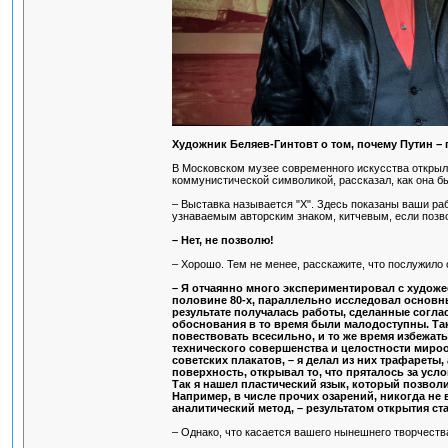
Художник Беляев-Гинтовт о том, почему Путин −
В Московском музее современного искусства открыла
коммунистической символикой, рассказал, как она бы
– Выставка называется "X". Здесь показаны ваши раб
узнаваемым авторским знаком, китчевым, если позв
– Нет, не позволю!
– Хорошо. Тем не менее, расскажите, что послужило 
– Я отчаянно много экспериментировал с художе
половине 80-х, параллельно исследовал основны
результате получалась работы, сделанные согла
обоснования в то время были малодоступны. Та
повествовать всесильно, и то же время избежа
технического совершенства и целостности мирооп
советских плакатов, – я делал из них трафарет
поверхность, открывал то, что пряталось за усл
Так я нашел пластический язык, который позвол
Например, в числе прочих озарений, никогда не
аналитический метод, – результатом открытия с
– Однако, что касается вашего нынешнего творчеств