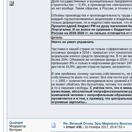
Доля государственных и муниципальных предприяти
строительстве — 0,4%, в производстве электронного
их нет вообще. Таким образом, в России, а точнее в
Объёмы производства и производительность труда н
каждый год выплачиваемых акционерам и владельцам
только дефицитным, но и недопустимо малым, что я
Прошлогодний бюджет РФ на душу населения был в
Португалии. И он вовсе не сравним с бюджетом 
России на 2018-2020 гг. не сильно отличается от
Цитата:
Никто не умеет управлять
Частники в нашей стране не только «эффективно» ухо
основных фондов в 2016 г. превысил этот показатель
моральном износе средств производства. В то же в
более 20%. Обновили же основные фонды в 2016 г. у
превышает 8% и только в нефтехимии достигает 24%
достигла 16,8%, другие отрасли (кроме, разумеется,
В чём проблема, почему частная собственность, не 
собственности мало что значит. Всё или почти всё 
— с 1991 г. количество менеджеров всех уровней в 
не может обойтись без бухгалтера, потому что нео
а то и лишение свободы.
С учётом того, что в мен
качествами, абсолютный непрофессионализм рук
компанией человек с непрофильным образовани
проявляется и в том, к примеру, что центральн
огромные зарплаты...
Quangel
Re: Вечный Огонь Эры Мирового Воссое
Модератор
«
Ответ #35 :
10 Ноября 2017, 20:47:53 »
Ветеран