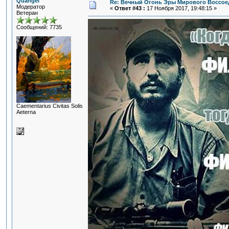
Quangel
Re: Вечный Огонь Эры Мирового Воссое
Модератор
«
Ответ #43 :
17 Ноября 2017, 19:48:15 »
Ветеран
Сообщений: 7735
Сaementarius Civitas Solis
Aeterna