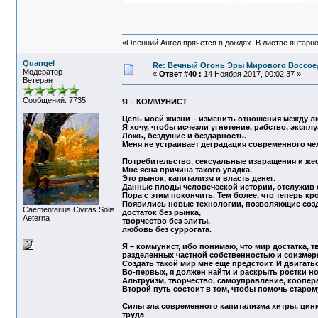
«Осенний Ангел прячется в дождях. В листве янтарной
Quangel
Re: Вечный Огонь Эры Мирового Воссое
Модератор
«
Ответ #40 :
14 Ноября 2017, 00:02:37 »
Ветеран
Сообщений: 7735
Я – КОММУНИСТ
Цель моей жизни – изменить отношения между л
Я хочу, чтобы исчезли угнетение, рабство, эксплу
Ложь, бездушие и бездарность.
Меня не устраивает деградация современного че
Потребительство, сексуальные извращения и жес
Мне ясна причина такого упадка.
Это рынок, капитализм и власть денег.
Данные плоды человеческой истории, отслужив с
Пора с этим покончить. Тем более, что теперь кр
Появились новые технологии, позволяющие соз
Сaementarius Civitas Solis
достаток без рынка,
Aeterna
творчество без элиты,
любовь без суррогата.
Я – коммунист, ибо понимаю, что мир достатка, 
разделенных частной собственностью и соизмер
Создать такой мир мне еще предстоит. И двигатьс
Во-первых, я должен найти и раскрыть ростки но
Альтруизм, творчество, самоуправление, коопера
Второй путь состоит в том, чтобы помочь старом
Силы зла современного капитализма хитры, цин
труда