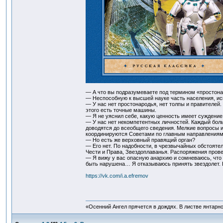
— А что вы подразумеваете под термином «простона
— Неспособную к высшей науке часть населения, ис
— У нас нет простонародья, нет толпы и правителей
этого есть точные машины.
— Я не уяснил себе, какую ценность имеет суждение
— У нас нет некомпетентных личностей. Каждый бол
доводятся до всеобщего сведения. Мелкие вопросы 
координируются Советами по главным направлениям
— Но есть же верховный правящий орган?
— Его нет. По надобности, в чрезвычайных обстоятел
Чести и Права, Звездоплаванья. Распоряжения пров
— Я вижу у вас опасную анархию и сомневаюсь, что 
быть нарушена… Я отказываюсь принять звездолет. 
https://vk.com/i.a.efremov
«Осенний Ангел прячется в дождях. В листве янтарной