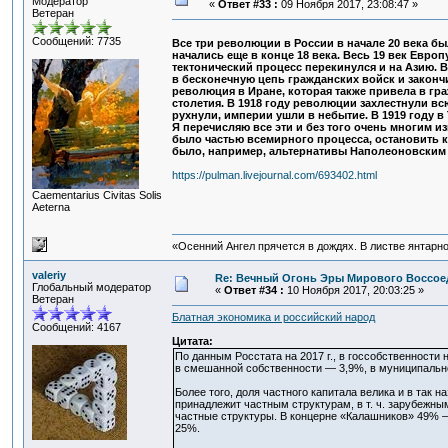
Модератор
«
Ответ #33 :
09 Ноября 2017, 23:08:47 »
Ветеран
Сообщений: 7735
Все три революции в России в начале 20 века б
начались еще в конце 18 века. Весь 19 век Евро
тектонический процесс перекинулся и на Азию. В
в бесконечную цепь гражданских войск и законч
революция в Иране, которая также привела в гр
столетия. В 1918 году революции захлестнули в
рухнули, империи ушли в небытие. В 1919 году 
Я перечисляю все эти и без того очень многим из
было частью всемирного процесса, остановить к
было, например, альтернативы Наполеоновским 
https://pulman.livejournal.com/693402.html
Сaementarius Civitas Solis
Aeterna
«Осенний Ангел прячется в дождях. В листве янтарной
valeriy
Re: Вечный Огонь Эры Мирового Воссое
Глобальный модератор
«
Ответ #34 :
10 Ноября 2017, 20:03:25 »
Ветеран
Блатная экономика и российский народ
Сообщений: 4167
Цитата:
По данным Росстата на 2017 г., в госсобственности
в смешанной собственности — 3,9%, в муниципально
Более того, доля частного капитала велика и в так
принадлежит частным структурам, в т. ч. зарубежн
частные структуры. В концерне «Калашников» 49% —
25%.