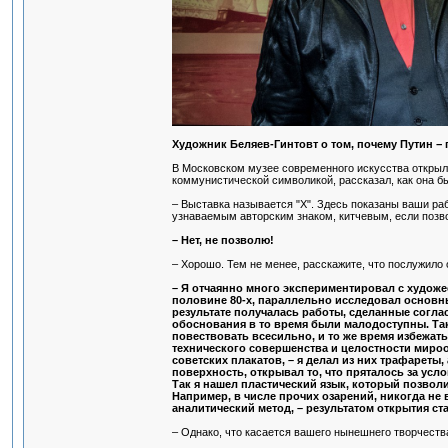
Художник Беляев-Гинтовт о том, почему Путин −
В Московском музее современного искусства открыла
коммунистической символикой, рассказал, как она бы
– Выставка называется "X". Здесь показаны ваши раб
узнаваемым авторским знаком, китчевым, если позв
– Нет, не позволю!
– Хорошо. Тем не менее, расскажите, что послужило 
– Я отчаянно много экспериментировал с художе
половине 80-х, параллельно исследовал основны
результате получалась работы, сделанные согла
обоснования в то время были малодоступны. Та
повествовать всесильно, и то же время избежа
технического совершенства и целостности мирооп
советских плакатов, – я делал из них трафарет
поверхность, открывал то, что пряталось за усл
Так я нашел пластический язык, который позвол
Например, в числе прочих озарений, никогда не
аналитический метод, – результатом открытия с
– Однако, что касается вашего нынешнего творчеств