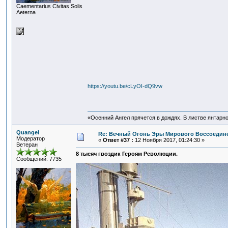
Сaementarius Civitas Solis
Aeterna
https://youtu.be/cLyOI-dQ9vw
«Осенний Ангел прячется в дождях. В листве янтарной
Quangel
Re: Вечный Огонь Эры Мирового Воссоедине
Модератор
«
Ответ #37 :
12 Ноября 2017, 01:24:30 »
Ветеран
8 тысяч гвоздик Героям Революции.
Сообщений: 7735