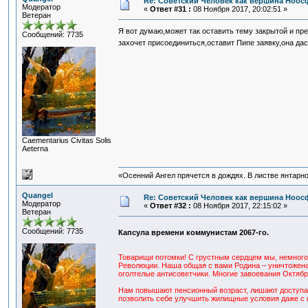
Re: Советский Человек как вершина Ноо
Модератор
«
Ответ #31 :
08 Ноября 2017, 20:02:51 »
Ветеран
Я вот думаю,может так оставить тему закрытой и пр
Сообщений: 7735
захочет присоединиться,оставит Пипе заявку,она да
Сaementarius Civitas Solis
Aeterna
«Осенний Ангел прячется в дождях. В листве янтарной
Quangel
Re: Советский Человек как вершина Ноо
Модератор
«
Ответ #32 :
08 Ноября 2017, 22:15:02 »
Ветеран
Сообщений: 7735
Капсула времени коммунистам 2067-го.
Товарищи потомки! С грустным сердцем мы, немног
Революции. Наша общая с вами Родина – уничтожена
оголтелые антисоветчики. Многие завоевания Октябр
Нам повышают пенсионный возраст, лишают доступа 
позволить себе улучшить жилищные условия даже с 