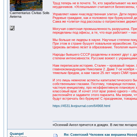
Труд теперь не в почете. Те, кто зарабатывают на 
неудачников. «Успешными» считаются бизнесмены, т
Сaementarius Civitas Solis
Управляет нами «наследственная элита». Дети перво
Aeterna
Рядовые граждане, как и положено при буржуазной 
Сама же «элита» под рассказы о патриотизме держит
Могучая советская промышленность разрушена. Пре
переделаны под офисы, а те, что еще работают – нах
Мы больше не лидеры в науке. Научные степени пок
При этом в стране бушует повальное мракобесие. Гр
Церковь активно лезет в образование. Теология нын
Народы бывшего СССР разделены и воюют друг с дру
степени интенсивности. Русские воюют с украинцами
Нам переписали историю. Сталин – кровавый тиран. 
главнокомандующим Николаем 2. Даже 7-ое ноября – 
тяжелым бредом, а нам такое 25 лет через СМИ тран
И это лишь немногие аспекты капиталистического быт
собственными глазами. Поэтому, товарищи потомки, 
частную инициативу, про неэффективную плановую эк
классовый враг. И хочет этот враг ровно одного – 
распознайте и задавите этого паразита. Мы верим, 
будут встречать без буржуев! С праздником, товарищ
https://4531.livejournal.com/64968.html
«Осенний Ангел прячется в дождях. В листве янтарной
Quangel
Re: Советский Человек как вершина Ноо