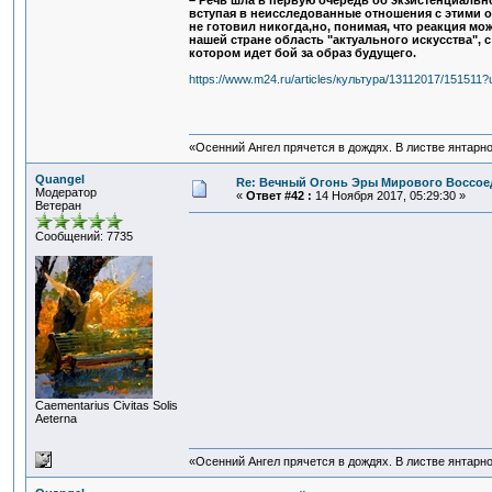
– Речь шла в первую очередь об экзистенциальн
вступая в неисследованные отношения с этими об
не готовил никогда,но, понимая, что реакция мо
нашей стране область "актуального искусства",
котором идет бой за образ будущего.
https://www.m24.ru/articles/культура/13112017/15151
«Осенний Ангел прячется в дождях. В листве янтарной
Quangel
Re: Вечный Огонь Эры Мирового Воссое
Модератор
«
Ответ #42 :
14 Ноября 2017, 05:29:30 »
Ветеран
Сообщений: 7735
Сaementarius Civitas Solis
Aeterna
«Осенний Ангел прячется в дождях. В листве янтарной