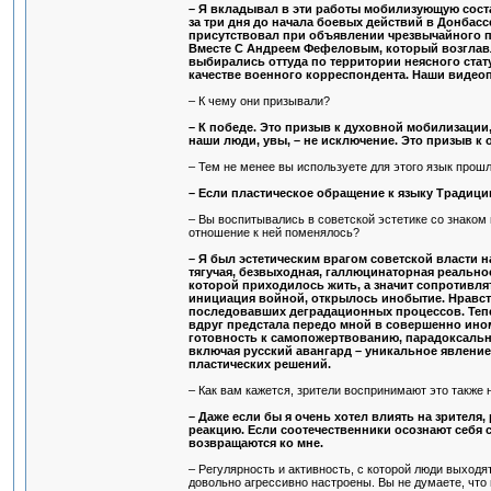
– Я вкладывал в эти работы мобилизующую соста
за три дня до начала боевых действий в Донбас
присутствовал при объявлении чрезвычайного по
Вместе С Андреем Фефеловым, который возглавл
выбирались оттуда по территории неясного статус
качестве военного корреспондента. Наши видеоп
– К чему они призывали?
– К победе. Это призыв к духовной мобилизации
наши люди, увы, – не исключение. Это призыв к
– Тем не менее вы используете для этого язык прош
– Если пластическое обращение к языку Традиции 
– Вы воспитывались в советской эстетике со знаком 
отношение к ней поменялось?
– Я был эстетическим врагом советской власти 
тягучая, безвыходная, галлюцинаторная реальнос
которой приходилось жить, а значит сопротивлят
инициация войной, открылось инобытие. Нравст
последовавших деградационных процессов. Тепе
вдруг предстала передо мной в совершенно ином
готовность к самопожертвованию, парадоксальны
включая русский авангард – уникальное явление
пластических решений.
– Как вам кажется, зрители воспринимают это также
– Даже если бы я очень хотел влиять на зрителя
реакцию. Если соотечественники осознают себя с
возвращаются ко мне.
– Регулярность и активность, с которой люди выходят
довольно агрессивно настроены. Вы не думаете, что