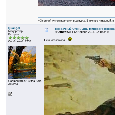
«Осенний Ангел прячется в дождях. В листве янтарной, в п
Quangel
Re: Вечный Огонь Эры Мирового Воссое
Модератор
«
Ответ #38 :
12 Ноября 2017, 02:19:34 »
Ветеран
Немного юмора...
Сообщений: 7735
Сaementarius Civitas Solis
Aeterna