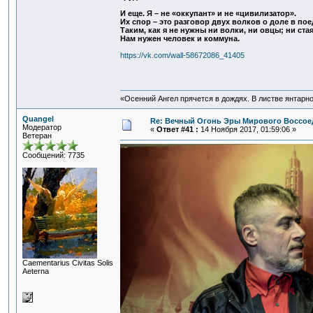
И еще. Я – не «оккупант» и не «цивилизатор».
Их спор – это разговор двух волков о доле в пое
Таким, как я не нужны ни волки, ни овцы; ни стая
Нам нужен человек и коммуна.
https://vk.com/wall-58672086_41405
«Осенний Ангел прячется в дождях. В листве янтарной
Quangel
Re: Вечный Огонь Эры Мирового Воссое
Модератор
«
Ответ #41 :
14 Ноября 2017, 01:59:06 »
Ветеран
Сообщений: 7735
Сaementarius Civitas Solis
Aeterna