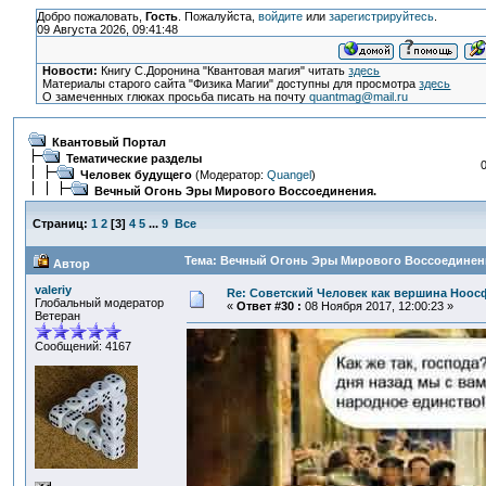
Добро пожаловать,
Гость
. Пожалуйста,
войдите
или
зарегистрируйтесь
.
09 Августа 2026, 09:41:48
Новости:
Книгу С.Доронина "Квантовая магия" читать
здесь
Материалы старого сайта "Физика Магии" доступны для просмотра
здесь
О замеченных глюках просьба писать на почту
quantmag@mail.ru
Квантовый Портал
Тематические разделы
Человек будущего
(Модератор:
Quangel
)
Вечный Огонь Эры Мирового Воссоединения.
Страниц:
1
2
[
3
]
4
5
...
9
Все
Тема: Вечный Огонь Эры Мирового Воссоединения
Автор
valeriy
Re: Советский Человек как вершина Ноо
Глобальный модератор
«
Ответ #30 :
08 Ноября 2017, 12:00:23 »
Ветеран
Сообщений: 4167