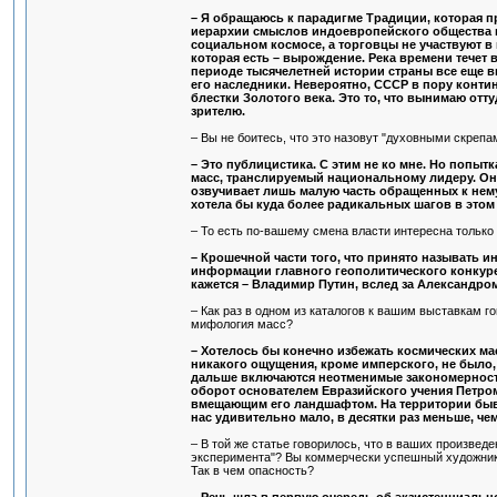
– Я обращаюсь к парадигме Традиции, которая п
иерархии смыслов индоевропейского общества 
социальном космосе, а торговцы не участвуют 
которая есть – вырождение. Река времени течет 
периоде тысячелетней истории страны все еще в
его наследники. Невероятно, СССР в пору конти
блестки Золотого века. Это то, что вынимаю отт
зрителю.
– Вы не боитесь, что это назовут "духовными скрепа
– Это публицистика. С этим не ко мне. Но попытк
масс, транслируемый национальному лидеру. Он 
озвучивает лишь малую часть обращенных к нему
хотела бы куда более радикальных шагов в это
– То есть по-вашему смена власти интересна только
– Крошечной части того, что принято называть 
информации главного геополитического конкурент
кажется – Владимир Путин, вслед за Александром
– Как раз в одном из каталогов к вашим выставкам г
мифология масс?
– Хотелось бы конечно избежать космических ма
никакого ощущения, кроме имперского, не было, 
дальше включаются неотменимые закономерности
оборот основателем Евразийского учения Петро
вмещающим его ландшафтом. На территории бывш
нас удивительно мало, в десятки раз меньше, ч
– В той же статье говорилось, что в ваших произвед
эксперимента"? Вы коммерчески успешный художник, 
Так в чем опасность?