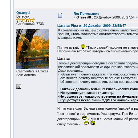
Quangel
Re: Пожелание
Ветеран
«
Ответ #8 :
20 Декабря 2009, 23:27:54 »
Сообщений: 7733
Цитата: Pipa от 20 Декабря 2009, 22:58:47
К сожалению, на нашем форуме очень мало таких
зрения, чтобы полностью соответствовать тематик
материализме.
Пип,не путай.
"Таких людей" укоряют не в мат
Напоминаю тот базис,который был изначально пре
Цитата:
Теория декогеренции сегодня в состоянии предло
классической реальности из единого квантового и
Декогеренция…
Сaementarius Civitas
· объясняет, почему кажется, что макроскопиче
Solis Aeterna
· объясняет, почему некоторые объекты кажутся 
· объясняет, почему появились ранее противореч
· Никаких дополнительных классических конц
· Не существует никаких частиц..
·Не существует никакого времени на фундаме
· Существует всего лишь ОДИН основной карка
И что мы видим,Валера занят идеями "вихрей в ва
"состояние" и системность Универсума. Про Вит
декогеренции?
Один я с Богом-Машиной разве 
спецслужбами...