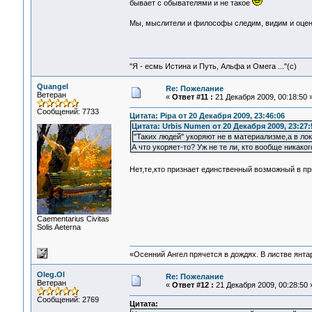
бывает с обывателями и не такое
Мы, мыслители и философы следим, видим и оценив
"Я - есмь Истина и Путь, Альфа и Омега ..."(с)
Quangel
Re: Пожелание
Ветеран
«
Ответ #11 :
21 Декабря 2009, 00:18:50 
Сообщений: 7733
Цитата: Pipa от 20 Декабря 2009, 23:46:06
Цитата: Urbis Numen от 20 Декабря 2009, 23:27:
"Таких людей" укоряют не в материализме,а в ло
А что укоряет-то? Уж не те ли, кто вообще никако
Нет,те,кто признает единственный возможный в п
Сaementarius Civitas
Solis Aeterna
«Осенний Ангел прячется в дождях. В листве янтарн
Oleg.Ol
Re: Пожелание
Ветеран
«
Ответ #12 :
21 Декабря 2009, 00:28:50 
Сообщений: 2769
Цитата: