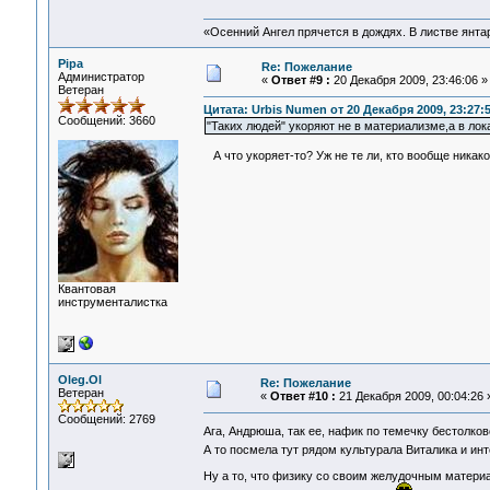
«Осенний Ангел прячется в дождях. В листве янтарн
Pipa
Re: Пожелание
Администратор
«
Ответ #9 :
20 Декабря 2009, 23:46:06 »
Ветеран
Цитата: Urbis Numen от 20 Декабря 2009, 23:27:
Сообщений: 3660
"Таких людей" укоряют не в материализме,а в ло
А что укоряет-то? Уж не те ли, кто вообще никак
Квантовая
инструменталистка
Oleg.Ol
Re: Пожелание
Ветеран
«
Ответ #10 :
21 Декабря 2009, 00:04:26 
Сообщений: 2769
Ага, Андрюша, так ее, нафик по темечку бестолк
А то посмела тут рядом культурала Виталика и ин
Ну а то, что физику со своим желудочным материал