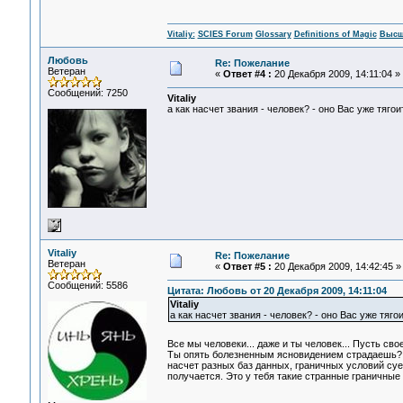
Vitaliy:
SCIES Forum
Glossary
Definitions of Magic
Высш
Любовь
Re: Пожелание
Ветеран
«
Ответ #4 :
20 Декабря 2009, 14:11:04 »
Сообщений: 7250
Vitaliy
а как насчет звания - человек? - оно Вас уже тяго
Vitaliy
Re: Пожелание
Ветеран
«
Ответ #5 :
20 Декабря 2009, 14:42:45 »
Сообщений: 5586
Цитата: Любовь от 20 Декабря 2009, 14:11:04
Vitaliy
а как насчет звания - человек? - оно Вас уже тяго
Все мы человеки... даже и ты человек... Пусть сво
Ты опять болезненным ясновидением страдаешь? Х
насчет разных баз данных, граничных условий суесло
получается. Это у тебя такие странные граничные