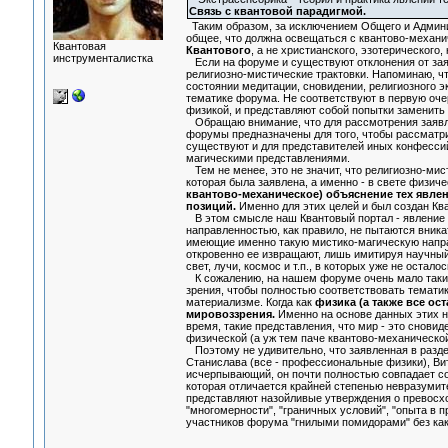
Связь с квантовой парадигмой.
Таким образом, за исключением Общего и Админи
общее, что должна освещаться с квантово-механи
Квантовая
Квантового
, а не христианского, эзотерического,
инструменталистка
Если на форуме и существуют отклонения от заявл
религиозно-мистические трактовки. Напоминаю, чт
состоянии медитации, сновидении, религиозного э
тематике форума. Не соответствуют в первую очер
физикой, и представляют собой попытки заменить
Обращаю внимание, что для рассмотрения заявле
форумы предназначены для того, чтобы рассматри
существуют и для представителей иных конфессий
магическими представлениями.
Тем не менее, это не значит, что религиозно-мис
которая была заявлена, а именно - в свете физичес
квантово-механическое) объяснение тех явле
позиций.
Именно для этих целей и был создан Кв
В этом смысле наш Квантовый портал - явление 
направленностью, как правило, не пытаются вника
имеющие именно такую мистико-магическую направ
откровенно ее извращают, лишь имитируя научный 
свет, лучи, космос и т.п., в которых уже не ост
К сожалению, на нашем форуме очень мало таких
зрения, чтобы полностью соответствовать тематик
материализме. Когда как
физика (а также все о
мировоззрения.
Именно на основе данных этих н
время, такие представления, что мир - это сновид
физической (а уж тем паче квантово-механической!
Поэтому не удивительно, что заявленная в разде
Станислава (все - профессиональные физики), Вит
исчерпывающий, он почти полностью совпадает со
которая отличается крайней степенью невразумит
представляют назойливые утверждения о превосх
"многомерности", "граничных условий", "опыта в п
участников форума "гнилыми помидорами" без ка