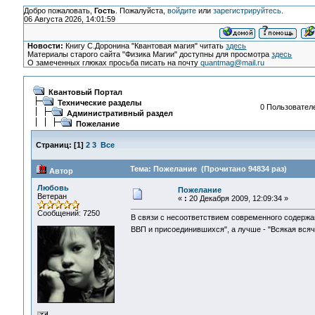
Добро пожаловать,
Гость
. Пожалуйста,
войдите
или
зарегистрируйтесь
.
06 Августа 2026, 14:01:59
Новости:
Книгу С.Доронина "Квантовая магия" читать
здесь
Материалы старого сайта "Физика Магии" доступны для просмотра
здесь
О замеченных глюках просьба писать на почту
quantmag@mail.ru
Квантовый Портал
Технические разделы
0 Пользователе
Административный раздел
Пожелание
Страниц:
[
1
]
2
3
Все
Тема: Пожелание (Прочитано 94834 раз)
Автор
Любовь
Пожелание
Ветеран
«
:
20 Декабря 2009, 12:09:34 »
Сообщений: 7250
В связи с несоответствием современного содержа
ВВП и присоединившихся", а лучше - "Всякая вся