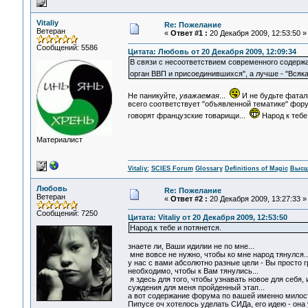
Vitaliy
Re: Пожелание
Ветеран
«
Ответ #1 :
20 Декабря 2009, 12:53:50 »
Сообщений: 5586
Цитата: Любовь от 20 Декабря 2009, 12:09:34
В связи с несоответствием современного содерж
орган ВВП и присоединившихся", а лучше - "Всяк
Не паникуйте,
уважаемая
...
И не будьте фатали
всего соответствует "объявленной тематике" фор
говорят французские товарищи...
Народ к тебе
Материалист
Vitaliy:
SCIES Forum
Glossary
Definitions of Magic
Высш
Любовь
Re: Пожелание
Ветеран
«
Ответ #2 :
20 Декабря 2009, 13:27:33 »
Сообщений: 7250
Цитата: Vitaliy от 20 Декабря 2009, 12:53:50
Народ к тебе и потянется.
знаете ли, Ваши идилии не по мне...
мне вовсе не нужно, чтобы ко мне народ тянулся..
у нас с вами абсолютно разные цели - Вы просто 
необходимо, чтобы к Вам тянулись...
я здесь для того, чтобы узнавать новое для себя,
суждения для меня пройденный этап...
а вот содержание форума по вашей именно милост
Пипусе оч хотелось уделать СИДа, его идею - она у