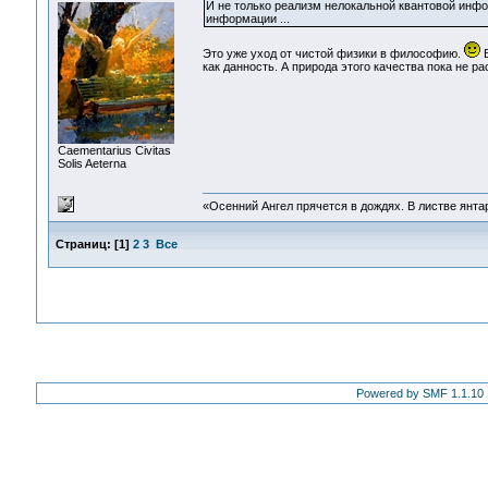
И не только реализм нелокальной квантовой инфо
информации ...
Это уже уход от чистой физики в философию.
В
как данность. А природа этого качества пока не р
Сaementarius Civitas
Solis Aeterna
«Осенний Ангел прячется в дождях. В листве янтарн
Страниц:
[
1
]
2
3
Все
Powered by SMF 1.1.10