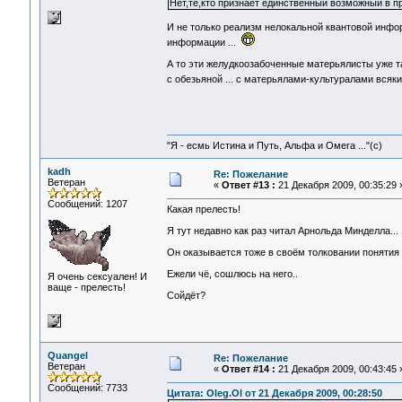
Нет,те,кто признает единственный возможный в п
И не только реализм нелокальной квантовой инфор
информации ...
А то эти желудкоозабоченные матерьялисты уже так
с обезьяной ... с матерьялами-культуралами всяки
"Я - есмь Истина и Путь, Альфа и Омега ..."(с)
kadh
Re: Пожелание
Ветеран
«
Ответ #13 :
21 Декабря 2009, 00:35:29 
Сообщений: 1207
Какая прелесть!
Я тут недавно как раз читал Арнольда Минделла...
Он оказывается тоже в своём толковании понятия
Ежели чё, сошлюсь на него..
Я очень сексуален! И
ваще - прелесть!
Сойдёт?
Quangel
Re: Пожелание
Ветеран
«
Ответ #14 :
21 Декабря 2009, 00:43:45 
Сообщений: 7733
Цитата: Oleg.Ol от 21 Декабря 2009, 00:28:50