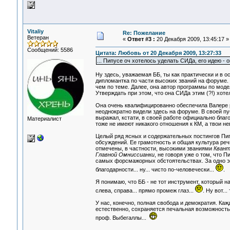
Vitaliy
Re: Пожелание
Ветеран
«
Ответ #3 :
20 Декабря 2009, 13:45:17 »
Сообщений: 5586
Цитата: Любовь от 20 Декабря 2009, 13:27:33
... Пипусе оч хотелось уделать СИДа, его идею - о
Ну здесь, уважаемая ББ, ты как практически и в о
дипломантка по части высоких званий на форуме. 
чем по теме. Далее, она автор программы по мод
Утверждать при этом, что она СИДа этим (?!) хоте
Она очень квалифицированно обеспечила Валере 
неоднократно видели здесь на форуме. В своей пу
выражал, кстати, в своей работе официально благ
Материалист
тоже не имеют никакого отношения к КМ, а твои не
Целый ряд ясных и содержательных постингов Пи
обсуждений. Ее грамотность и общая культура реч
отмечены, в частности, высокими званиями
Квант
Главной Омниссианки
, не говоря уже о том, что
самых форсмажорных обстоятельствах. За одно эт
благодарности... ну... чисто по-человечески...
.
Я понимаю, что ББ - не тот инструмент, который н
слева, справа... прямо промеж глаз...
. Ну вот..
У нас, конечно, полная свобода и демократия. Каж
естественно, сохраняется печальная возможность 
проф. Выбегаллы...