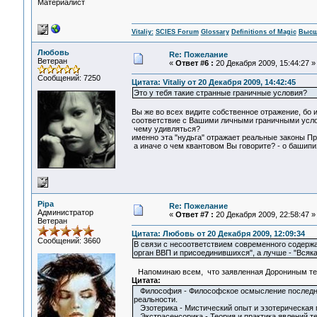
Материалист
Vitaliy:
SCIES Forum
Glossary
Definitions of Magic
Высш
Любовь
Re: Пожелание
Ветеран
«
Ответ #6 :
20 Декабря 2009, 15:44:27 »
Сообщений: 7250
Цитата: Vitaliy от 20 Декабря 2009, 14:42:45
Это у тебя такие странные граничные условия?
Вы же во всех видите собственное отражение, бо 
соответствие с Вашими личными граничными услов
чему удивляться?
именно эта "нудьга" отражает реальные законы При
а иначе о чем квантовом Вы говорите? - о башипизю
Pipa
Re: Пожелание
Администратор
«
Ответ #7 :
20 Декабря 2009, 22:58:47 »
Ветеран
Цитата: Любовь от 20 Декабря 2009, 12:09:34
Сообщений: 3660
В связи с несоответствием современного содерж
орган ВВП и присоединившихся", а лучше - "Всяк
Напоминаю всем, что заявленная Дорониным тема
Цитата:
Философия - Философское осмысление последни
реальности.
Эзотерика - Мистический опыт и эзотерическая 
Экстрасенсорика - Теория и практика явлений тел