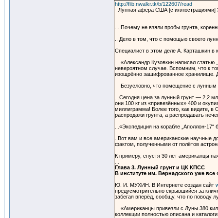
http://flib.nwalkr.tk/b/122607/read
- Лунная афера США [с иллюстрациями] 36
... Почему не взяли пробы грунта, коре
.. Дело в том, что с помощью своего л
Специалист в этом деле А. Карташкин в 
«Александр Кузовкин написал статью „Н
невероятном случае. Вспомним, что к то
изощрённо зашифрованное хранилище. До
Безусловно, что помещение с лунным гр
...Сегодня цена за лунный грунт — 2,2 м
они 100 кг из «привезённых» 400 и окупи
миллиграмма! Более того, как видите, в 
распродажи грунта, а распродавать нече
...«Экспедиция на корабле „Аполлон-17“
..Вот вам и все американские научные д
фактом, полученными от полётов астрон
К примеру, спустя 30 лет американцы на
...
Глава 3. Лунный грунт и ЦК КПСС
В институте им. Вернадского уже все
Ю. И. МУХИН. В Интернете создан сайт
предусмотрительно скрывшийся за кличк
забегая вперёд, сообщу, что по поводу лу
«Американцы привезли с Луны 380 кило л
коллекции полностью описана и каталоги