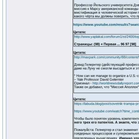
Профессор Йельского университета Дэвид
миссию к Марсу американской команды к
мистификация в человеческой истории по
какого чёрта мы должны поверить, что п
https://www.youtube.com/results?sear
Цитата:
http://www.yaplakal.com/forum1/st/2400/to
Страницы: (98) « Первая ... 96 97 [98]
Цитата:
http://maxpark.com/community/88/content
Дэвид Гелернтер (действующий профессо
даже на Луну не смогли высадиться и э
“ How can we manage to organize a U.S.-cr
– Yale Professor David Gelernter
Оригинал -
http://worldnewsdailyreport.
Также он добавил, что "Миссия Аполло
Цитата:
https://labuda.blog/post/sovetnik-trampa-p
https://www.youtube.com/watch?time_con
Чтобы было понятен уровень компетентн
него трех его па­тен­тов. А знаете, чт
По­жа­луй­ста: Гелнертер и стал зна­ме­нит в
го­ядер­ных про­цес­со­ров и су­пер­ком­пью­
пре­де­лен­ных вы­чис­ле­ни­ях.
Именно эт