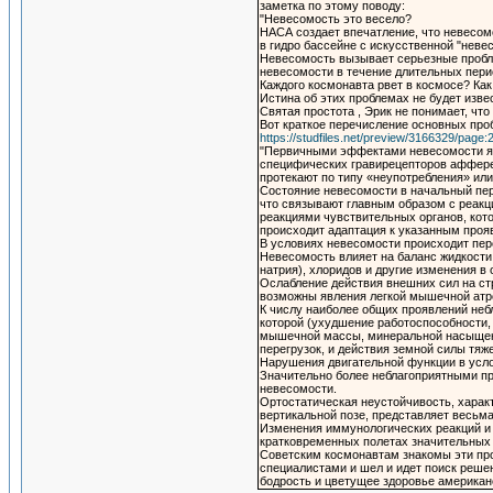
заметка по этому поводу:
"Невесомость это весело?
НАСА создает впечатление, что невесомо
в гидро бассейне с искусственной "неве
Невесомость вызывает серьезные пробле
невесомости в течение длительных пери
Каждого космонавта рвет в космосе? Ка
Истина об этих проблемах не будет изве
Святая простота , Эрик не понимает, чт
Вот краткое перечисление основных про
https://studfiles.net/preview/3166329/page:2
"Первичными эффектами невесомости явл
специфических гравирецепторов аффере
протекают по типу «неупотребления» ил
Состояние невесомости в начальный пер
что связывают главным образом с реакц
реакциями чувствительных органов, кото
происходит адаптация к указанным проя
В условиях невесомости происходит пер
Невесомость влияет на баланс жидкости 
натрия), хлоридов и другие изменения в
Ослабление действия внешних сил на стр
возможны явления легкой мышечной атро
К числу наиболее общих проявлений неб
которой (ухудшение работоспособности,
мышечной массы, минеральной насыщенн
перегрузок, и действия земной силы тяж
Нарушения двигательной функции в усло
Значительно более неблагоприятными пр
невесомости.
Ортостатическая неустойчивость, хара
вертикальной позе, представляет весьм
Изменения иммунологических реакций и 
кратковременных полетах значительных 
Советским космонавтам знакомы эти пр
специалистами и шел и идет поиск решен
бодрость и цветущее здоровье американс