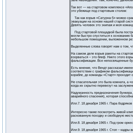
зале наблюдения. Там, конечно, далеков
Так вот — на стартовом комплексе «Ап
это убежище под стартовым столом:
Так как взрыв «Сатурна-5» можно срав
эвакуации на основе нашей старой сист
Девять человек это экипаж и моя команд
Под стартовой площадкой была построе
могли быстро спуститься к основанию 
небольшом помещении, выложенном рез
Выделенные слова говорят нам о том, ч
На самом деле взрыв ракеты на стартово
взорваться – это блеф. Никто этого вз
фальсификации. Все непосвященные буд
Есть мнение, что Вендт рассказал именн
соответствии с графиком фальсификации.
корабле, до команды «Старт» проходит о
Не спасательная это была комната, а «
когда их скрытно перевезут на заслуже
Надуманность предназначения бункера 
аварийного спасения), которая способна
Илл.7. 18 декабря 1965 г. Пара бодряко
Интересно также посмотреть живой клип
раскованную походку и свободную жест
Илл.8. 18 декабря 1965 г. Под гром орк
Илл.9. 18 декабря 1965 г. Стоп – кадр