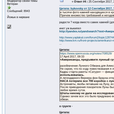
Модератор своей темы
«
Ответ #4 :
25 Сентября 2017, 2
Ветеран
Цитата: bykovsky от 12 Сентября 2017, 
Сообщений: 8943
и тысячи фото камней находящихся в х
Причем множество требований и негодова
Йожык в нирване
радости ? когда вместо самих камней (дл
инет уж выкипел
http://yandex.ru/yandsearch?text=Аме
http://www.yaplakal.com/forum2/topic128744
http://www.km.ru/front-projects/amerikanzi-
...
Цитата:
https://www.openrussia.org/notes/708528/
17 April 2017, 09:33
«Американцы, предъявите лунный гр
разоблачение Лунного Обмана для Алекс
Не скрою, что по ходу повествования я л
Кадры старта ракеты «Сатурн» — фикция.
использовалась.
А легендарного Вернера фон Брауна отп
НАСА потеряло все 700 коробок с лу
Астронавты, якобы летавшие на Луну, все
После приводнения покорители Луны были
любое время суток.
Штаты никому не дали на исследования
Однако зачем все это было придумано во
обман.
о грунте
-
Цитата: