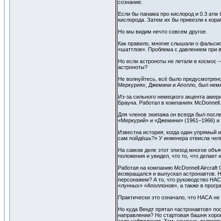
сознание.
Если бы панама про кислород и 0.3 атм
кислорода. Затем их бы привезли к кора
Но мы видим нечто совсем другое.
Как правило, многие слышали о фальси
«шаттлов». Проблема с давлением при 
Но если астроноты не летали в космос —
астроноты?
Не волнуйтесь, всё было предусмотрен
Меркуриях, Джемини и Аполло, был неме
Из-за сильного немецкого акцента амер
Брауна. Работал в компаниях McDonnell Ai
Для членов экипажа он всегда был пос
«Меркурий» и «Джемини» (1961–1966) и 
Известна история, когда один упрямый 
сам пойдёшь?» У инженера отвисла челю
На самом деле этот эпизод многое объяс
положения и увидел, что то, что делае
Работая на компанию McDonnell Aircraft
возвращался и выпускал астронавтов. Н
персонажем? А то, что руководство НАС
«лунных» «Аполлонов», а также в прогр
Практически это означало, что НАСА не 
Но куда Вендт прятал «астронавтов» по
направлении? Но стартовая башня хоро