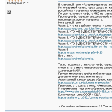
Сообщений: 2878
В известной теме: «Американцы не летал
Используемой на некоторых форумах, как 
российских и советских космонавтов то ж
Погуглите: почему на фото МКС нет звез
Просто для фотографии звездного неба н
например как лунная поверхность.
Но в данной теме:
Часть 1. Что же в действительности фот
http://www.yugzone.ru/articles/life-on-the-m
Часть 2. ЧТО ЖЕ В ДЕЙСТВИТЕЛЬНОС
http://www.sciteclibrary.ru/rus/catalog/page
Часть 3. ЧТО В ДЕЙСТВИТЕЛЬНОСТИ 
http://www.sciteclibrary.ru/rus/catalog/page
Часть 4. ЧТО В ДЕЙСТВИТЕЛЬНОСТИ 
http://www.koob.ru/bykovsky/life_on_the_m
Часть 5
http://sfu.su/showthread.php?t=5423т
Все статьи.
http://www.koob.ru/bykovsky/
Так вот в данных статьях сотни фотогра
следопыты, самого интересного не замеч
хранилище NASA.
Причем множество требований и негодован
для отвлечения внимания от темы.
Атлас камней, каждая цифра образец кам
http://www.lpi.usra.edu/lunar/samples/atlas/
Правильно это сделать тему: «Американц
И переместить туда всю собранное, вкл
https://www.culture.ru/materials/50445/ko
Космическая гонка СССР и США.
http://statehistory.ru/3911/Lunnaya-gonka
«
Последнее редактирование: 12 Сентяб