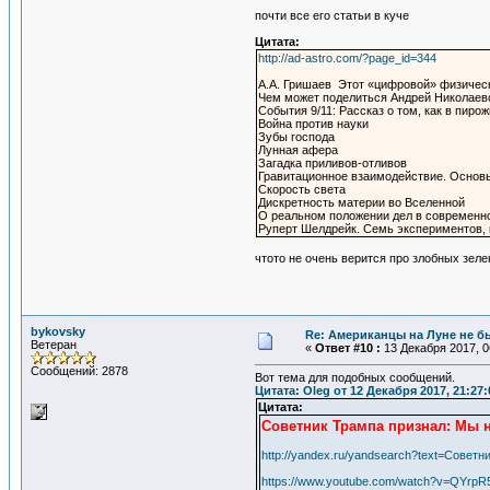
почти все его статьи в куче
Цитата:
http://ad-astro.com/?page_id=344
А.А. Гришаев Этот «цифровой» физичес
Чем может поделиться Андрей Николаев
События 9/11: Рассказ о том, как в пиро
Война против науки
Зубы господа
Лунная афера
Загадка приливов-отливов
Гравитационное взаимодействие. Основ
Скорость света
Дискретность материи во Вселенной
О реальном положении дел в современн
Руперт Шелдрейк. Семь экспериментов,
чтото не очень верится про злобных зел
bykovsky
Re: Американцы на Луне не бы
Ветеран
«
Ответ #10 :
13 Декабря 2017, 0
Сообщений: 2878
Вот тема для подобных сообщений.
Цитата: Oleg от 12 Декабря 2017, 21:27:
Цитата:
Советник Трампа признал: Мы н
http://yandex.ru/yandsearch?text=Совет
https://www.youtube.com/watch?v=QYrp