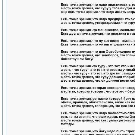
Есть точка зрения, что надо практиковать т
а есть точка зрения, что гуру у тебя внутри
еще есть точка зрения, что надо искать астр
Есть точка зрения, что надо предпринять ак
а есть точка зрения, утверждающая, что гуру
Есть точка зрения что монашество, санньяса
Есть другая точка зрения, что практика в г
Есть точка зрения, что лучше всего - жизнь
Есть точка зрения, что жизнь отшельника -
Есть точка зрения, что для Освобождения н
а есть точка зрения, что, наоборот, это то
божеству или Богу.
Есть точка зрения что гуру - это тот, кто 
а есть - что гуру - это тот, кто весьма учен
а есть - что гуру - это тот, кто достиг самад
а есть точка зрения, что гуру должен творит
а есть точка зрения, что он должен вести 
Есть точка зрения, которая восхваляет еже
а есть та, которая говорит, что все это -
Есть точка зрения, согласно которой йогу 
обеты, правила, обязательства, такие как ве
а есть точка зрения, говорящая, что все эт
Есть точка зрения, что надо полностью отказа
есть точка зрения, что если идешь путем Ос
а есть точка зрения, что сексуальную энер
методы.
Есть точка зрения, что йогу надо быть стро
а есть - что в тантре, осознанно или ритуа