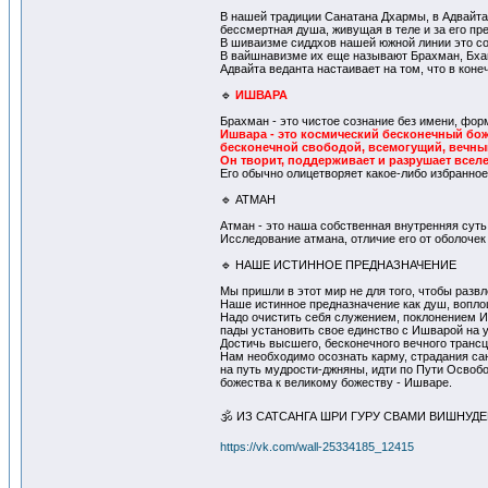
В нашей традиции Санатана Дхармы, в Адвайта 
бессмертная душа, живущая в теле и за его пр
В шиваизме сиддхов нашей южной линии это с
В вайшнавизме их еще называют Брахман, Бхаг
Адвайта веданта настаивает на том, что в кон
🔹
ИШВАРА
Брахман - это чистое сознание без имени, фор
Ишвара - это космический бесконечный б
бесконечной свободой, всемогущий, вечны
Он творит, поддерживает и разрушает всел
Его обычно олицетворяет какое-либо избранное
🔹 АТМАН
Атман - это наша собственная внутренняя сут
Исследование атмана, отличие его от оболочек 
🔹 НАШЕ ИСТИННОЕ ПРЕДНАЗНАЧЕНИЕ
Мы пришли в этот мир не для того, чтобы разв
Наше истинное предназначение как душ, вопло
Надо очистить себя служением, поклонением Ишв
пады установить свое единство с Ишварой на у
Достичь высшего, бесконечного вечного трансц
Нам необходимо осознать карму, страдания санс
на путь мудрости-джняны, идти по Пути Освобожд
божества к великому божеству - Ишваре.
🕉 ИЗ САТСАНГА ШРИ ГУРУ СВАМИ ВИШНУД
https://vk.com/wall-25334185_12415