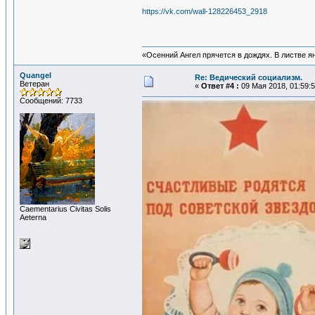
https://vk.com/wall-128226453_2918
«Осенний Ангел прячется в дождях. В листве янт
Quangel
Re: Ведический социализм.
Ветеран
«
Ответ #4 :
09 Мая 2018, 01:59:5
Сообщений: 7733
Сaementarius Civitas Solis
Aeterna