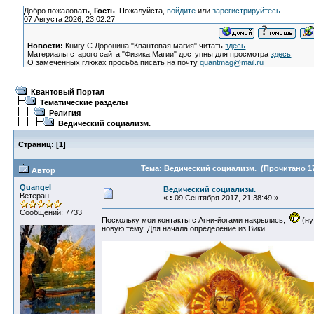
Добро пожаловать,
Гость
. Пожалуйста,
войдите
или
зарегистрируйтесь
.
07 Августа 2026, 23:02:27
Новости:
Книгу С.Доронина "Квантовая магия" читать
здесь
Материалы старого сайта "Физика Магии" доступны для просмотра
здесь
О замеченных глюках просьба писать на почту
quantmag@mail.ru
Квантовый Портал
Тематические разделы
Религия
Ведический социализм.
Страниц:
[
1
]
Тема: Ведический социализм. (Прочитано 17
Автор
Quangel
Ведический социализм.
Ветеран
«
:
09 Сентября 2017, 21:38:49 »
Сообщений: 7733
Поскольку мои контакты с Агни-йогами накрылись,
(ну
новую тему. Для начала определение из Вики.