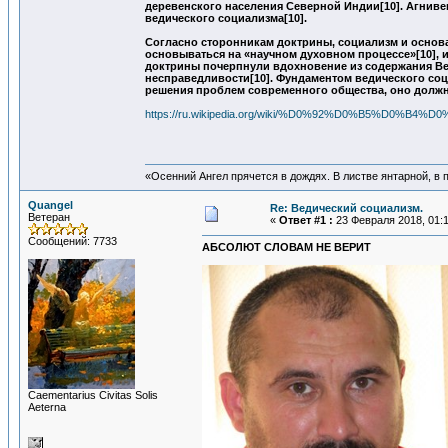
деревенского населения Северной Индии[10]. Агнив
ведического социализма[10].
Согласно сторонникам доктрины, социализм и основа
основываться на «научном духовном процессе»[10], и
доктрины почерпнули вдохновение из содержания Вед
несправедливости[10]. Фундаментом ведического соци
решения проблем современного общества, оно должн
https://ru.wikipedia.org/wiki/%D0%92%D0%B5
«Осенний Ангел прячется в дождях. В листве янтарной, в п
Quangel
Re: Ведический социализм.
Ветеран
«
Ответ #1 :
23 Февраля 2018, 01:1
Сообщений: 7733
АБСОЛЮТ СЛОВАМ НЕ ВЕРИТ
Сaementarius Civitas Solis
Aeterna