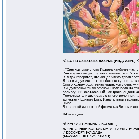
🕉
БОГ В САНАТАНА ДХАРМЕ (ИНДУИЗМЕ)

..."Санскритское слово Ишвара наиболее часто
Ишвару не следует путать с множеством божес
В Ведах говорится, что общее число дэвов сост
Дэвы в индуизме — это небесные существа, ко
Слово «дэва» родственно латинскому deus — «
В индуистской философской школе веданта так
всемогущий, бестелесный, как трансцендентна
Последователи двух самых многочисленных на
аспектами Единого Бога. Изначальной верховн
Шива.
Бог в своей личностной форме как Вишну и его
📝Википедия
🕉 НЕПОСТИЖИМЫЙ АБСОЛЮТ,
ЛИЧНОСТНЫЙ БОГ КАК МЕТА-РАЗУМ И ВСЕЛ
И БЕССМЕРТНАЯ ДУША
(БРАХМАН, ИШВАРА, АТМАН)