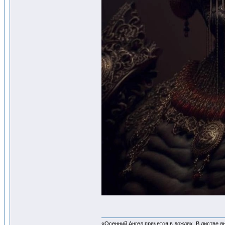
«Осенний Ангел прячется в дождях. В листве янт