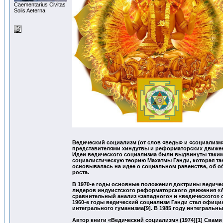
Сaementarius Civitas
Solis Aeterna
Ведический социализм (от слов «веды» и «социализ
представителями хиндутвы и реформаторских движен
Идеи ведического социализма были выдвинуты таким
социалистическую теорию Махатмы Ганди, которая так
основывалась на идее о социальном равенстве, об о
роста.
В 1970-е годы основные положения доктрины ведичес
лидеров индуистского реформаторского движения «Ар
сравнительный анализ «западного» и «ведического» 
1960-е годы ведический социализм Ганди стал офици
интегрального гуманизма[9]. В 1985 году интегральн
Автор книги «Ведический социализм» (1974)[1] Свам