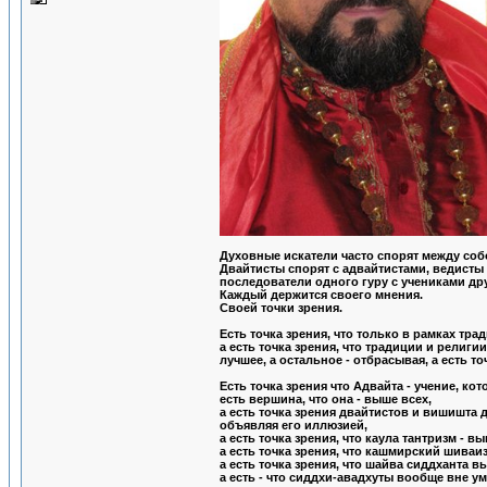
Духовные искатели часто спорят между собо
Двайтисты спорят с адвайтистами, ведисты 
последователи одного гуру с учениками друг
Каждый держится своего мнения.
Своей точки зрения.
Есть точка зрения, что только в рамках тр
а есть точка зрения, что традиции и религи
лучшее, а остальное - отбрасывая, а есть т
Есть точка зрения что Адвайта - учение, кот
есть вершина, что она - выше всех,
а есть точка зрения двайтистов и вишишта 
объявляя его иллюзией,
а есть точка зрения, что каула тантризм - вы
а есть точка зрения, что кашмирский шиваи
а есть точка зрения, что шайва сиддханта в
а есть - что сиддхи-авадхуты вообще вне ум