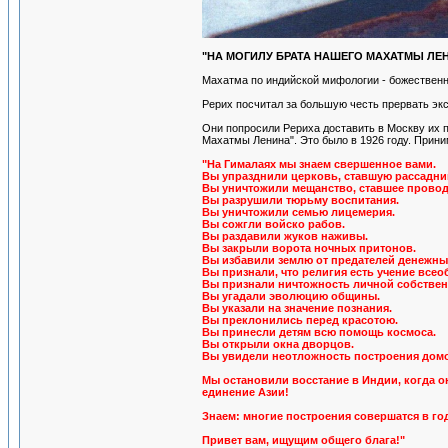
"НА МОГИЛУ БРАТА НАШЕГО МАХАТМЫ ЛЕ
Махатма по индийской мифологии - божественн
Рерих посчитал за большую честь прервать эк
Они попросили Рериха доставить в Москву их 
Махатмы Ленина". Это было в 1926 году. Прини
"На Гималаях мы знаем свершенное вами.
Вы упразднили церковь, ставшую рассадни
Вы уничтожили мещанство, ставшее прово
Вы разрушили тюрьму воспитания.
Вы уничтожили семью лицемерия.
Вы сожгли войско рабов.
Вы раздавили жуков наживы.
Вы закрыли ворота ночных притонов.
Вы избавили землю от предателей денежны
Вы признали, что религия есть учение все
Вы признали ничтожность личной собствен
Вы угадали эволюцию общины.
Вы указали на значение познания.
Вы преклонились перед красотою.
Вы принесли детям всю помощь космоса.
Вы открыли окна дворцов.
Вы увидели неотложность построения домо
Мы остановили восстание в Индии, когда 
единение Азии!
Знаем: многие построения совершатся в годах
Привет вам, ищущим общего блага!"