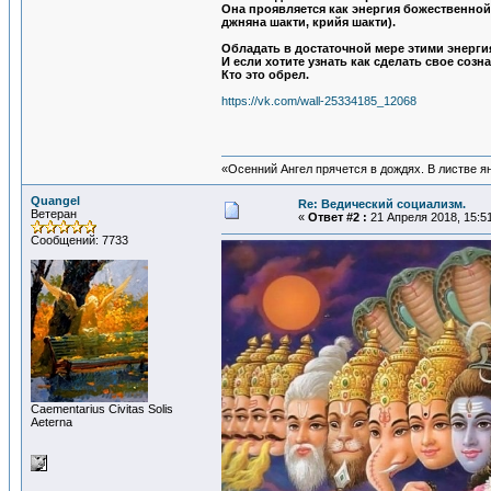
Она проявляется как энергия божественной 
джняна шакти, крийя шакти).
Обладать в достаточной мере этими энерги
И если хотите узнать как сделать свое созн
Кто это обрел.
https://vk.com/wall-25334185_12068
«Осенний Ангел прячется в дождях. В листве янт
Quangel
Re: Ведический социализм.
Ветеран
«
Ответ #2 :
21 Апреля 2018, 15:51
Сообщений: 7733
Сaementarius Civitas Solis
Aeterna