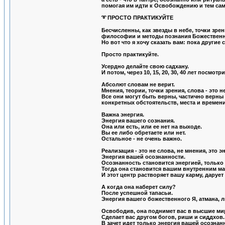
помогая им идти к Освобождению и тем са
➰ ПРОСТО ПРАКТИКУЙТЕ
Бесчисленны, как звезды в небе, точки зре
философии и методы познания Божественн
Но вот что я хочу сказать вам: пока другие с
Просто практикуйте.
Усердно делайте свою садхану.
И потом, через 10, 15, 20, 30, 40 лет посмотр
Абсолют словам не верит.
Мнения, теории, точки зрения, слова - это 
Все они могут быть верны, частично верны
конкретных обстоятельств, места и времени,
Важна энергия.
Энергия вашего сознания.
Она или есть, или ее нет на выходе.
Вы ее либо обретаете или нет.
Остальное - не очень важно.
Реализация - это не слова, не мнения, это э
Энергия вашей осознанности.
Осознанность становится энергией, только 
Тогда она становится вашим внутренним ма
И этот центр растворяет вашу карму, даруе
А когда она наберет силу?
После успешной тапасьи.
Энергия вашего божественного Я, атмана, л
Освободив, она поднимет вас в высшие мир
Сделает вас другом богов, риши и сиддхов.
В зачет идет только энергия вашей осознан