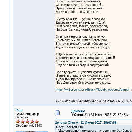
Какие-то изящные кристаллы,
Он прислонился к ним спиной.
Представьте, сильно вы устали
Легли на нож — найти покой…
В углу блестит — уж не слеза ли?
Да разве ж они плачут, дети Зла?
Они б об этом, может, рассказали,
Но боль бы нас, людей, разорвала.
Они нас сторонятся, им не нужен
За смертных лишний с Богом бой.
Внутри гнильца? нагой и безоружен
Адам и сам придет за личною бедой.
А Демон — лишь статист и аналитик!
Хранилище для всех людских страстей!
А он при том ещё и строгий критик,
Ему от этого из года в год грустней.
Вот эту грусть и уловил художник,
И гнев, и страсть он уложил в мазок.
Художник Врубель — не безбожник,
Но с Демоном был рядом не разок…
https://writercenter.ru/library/filosofiya/poema/dem
«
Последнее редактирование: 31 Июля 2017, 18:4
Pipa
Демоны
Администратор
«
Ответ #1 :
31 Июля 2017, 22:32:45 »
Ветеран
Цитата: Oleg от 31 Июля 2017, 18:07:58
Сообщений: 3660
А вот - восточный:
- "Дао совершенномудрого - это деяние без борьб