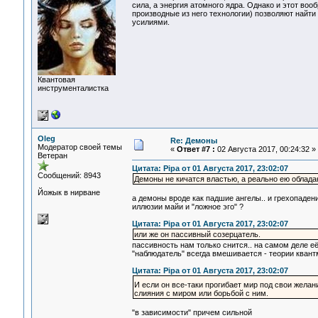
сила, а энергия атомного ядра. Однако и этот воо
производные из него технологии) позволяют найти
усилиями.
Квантовая
инструменталистка
Oleg
Re: Демоны
Модератор своей темы
«
Ответ #7 :
02 Августа 2017, 00:24:32 »
Ветеран
Цитата: Pipa от 01 Августа 2017, 23:02:07
Сообщений: 8943
Демоны не кичатся властью, а реально ею облада
Йожык в нирване
а демоны вроде как падшие ангелы.. и грехопаден
иллюзии майи и "ложное эго" ?
Цитата: Pipa от 01 Августа 2017, 23:02:07
или же он пассивный созерцатель.
пассивность нам только снится.. на самом деле её
"наблюдатель" всегда вмешивается - теории кван
Цитата: Pipa от 01 Августа 2017, 23:02:07
И если он все-таки прогибает мир под свои желан
слияния с миром или борьбой с ним.
"в зависимости" причем сильной