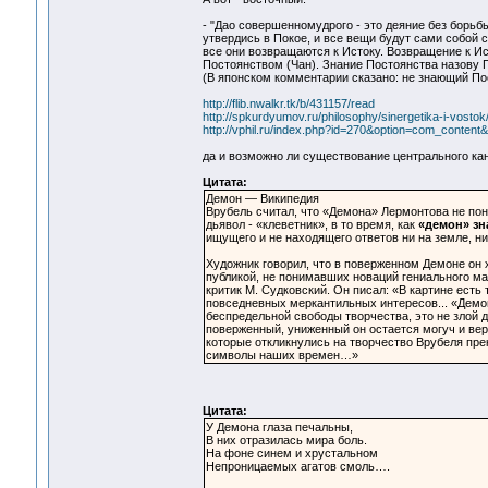
- "Дао совершенномудрого - это деяние без борьб
утвердись в Покое, и все вещи будут сами собой
все они возвращаются к Истоку. Возвращение к И
Постоянством (Чан). Знание Постоянства назову 
(В японском комментарии сказано: не знающий Пос
http://flib.nwalkr.tk/b/431157/read
http://spkurdyumov.ru/philosophy/sinergetika-i-vostok
http://vphil.ru/index.php?id=270&option=com_content
да и возможно ли существование центрального кан
Цитата:
Демон — Википедия
Врубель считал, что «Демона» Лермонтова не пон
дьявол - «клеветник», в то время, как
«демон» зн
ищущего и не находящего ответов ни на земле, ни
Художник говорил, что в поверженном Демоне он 
публикой, не понимавших новаций гениального мас
критик М. Судковский. Он писал: «В картине есть
повседневных меркантильных интересов... «Демон
беспредельной свободы творчества, это не злой 
поверженный, униженный он остается могуч и вер
которые откликнулись на творчество Врубеля пр
символы наших времен…»
Цитата:
У Демона глаза печальны,
В них отразилась мира боль.
На фоне синем и хрустальном
Непроницаемых агатов смоль….