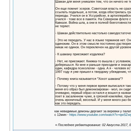
Шаман для меня уникален тем, что он ничего не те
Он еще помнит эсеров. Советская власть не сраз
ссылать подальше, а потом, когда обострилась гр
периоды. Учился он в Уссурийске, в артиллерийск
учился - тоже все в памяти. На Северном флоте с
Кавказе. Война шла, а они в полной боеготовности
не теряет.
- Шаман действительно настолько самодостаточен
- Это не передать. У нас в языке терминов нет. 
одиноким. Он в этом смысле постоянно растворен
никак не одинок. Он переключен на другой урове
- К шаману приезжают издалека?
- Нет, не приезжают. Книжка-то вышла с условием,
доберешься. Ко мне и раньше приходили и знахар
один, кафедра психологии - одна. А я - человек е
1997 году я уже пришел к твердому убеждению, чт
- Почему книга называется "Хохот шамана"?
- Потому что у меня первое время выписался тако
меня его образ был демонизирован - мол, он сидит
очевидно, первый образ остался и вошел в назва
поет в засаленном чуме, в грязной комлейке, прыг
очень ироничный, веселый. И у меня много раз б
как это передать.
как невидимые демоны дергают за веревки у палато
с 12мин -
https://www.youtube.com/watch?v=qwSZw
«
Последнее редактирование: 02 Августа 2017, 0