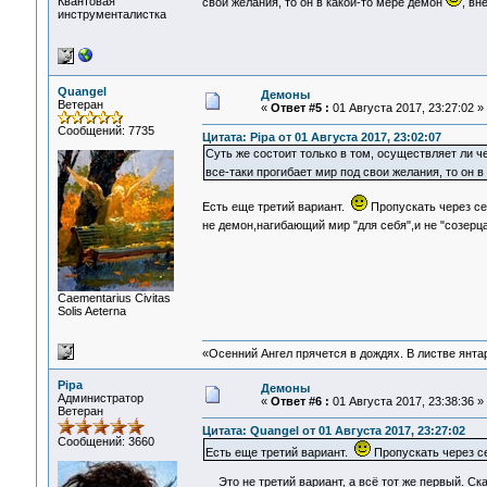
Квантовая
свои желания, то он в какой-то мере демон
, вн
инструменталистка
Quangel
Демоны
Ветеран
«
Ответ #5 :
01 Августа 2017, 23:27:02 »
Сообщений: 7735
Цитата: Pipa от 01 Августа 2017, 23:02:07
Суть же состоит только в том, осуществляет ли ч
все-таки прогибает мир под свои желания, то он 
Есть еще третий вариант.
Пропускать через се
не демон,нагибающий мир "для себя",и не "созерца
Сaementarius Civitas
Solis Aeterna
«Осенний Ангел прячется в дождях. В листве янтарн
Pipa
Демоны
Администратор
«
Ответ #6 :
01 Августа 2017, 23:38:36 »
Ветеран
Цитата: Quangel от 01 Августа 2017, 23:27:02
Сообщений: 3660
Есть еще третий вариант.
Пропускать через с
Это не третий вариант, а всё тот же первый. Ск