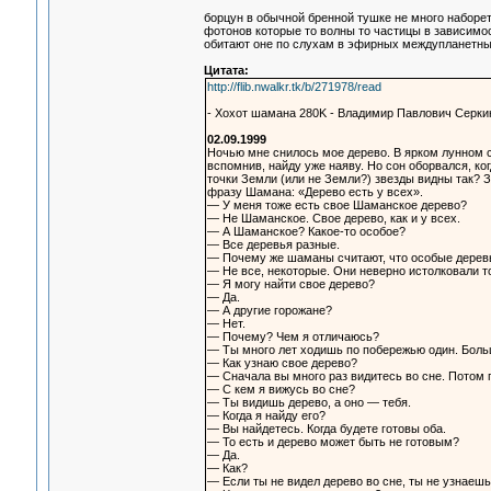
борцун в обычной бренной тушке не много наборет-
фотонов которые то волны то частицы в зависимост
обитают оне по слухам в эфирных междупланетны
Цитата:
http://flib.nwalkr.tk/b/271978/read
- Хохот шамана 280K - Владимир Павлович Серки
02.09.1999
Ночью мне снилось мое дерево. В ярком лунном с
вспомнив, найду уже наяву. Но сон оборвался, ко
точки Земли (или не Земли?) звезды видны так? 
фразу Шамана: «Дерево есть у всех».
— У меня тоже есть свое Шаманское дерево?
— Не Шаманское. Свое дерево, как и у всех.
— А Шаманское? Какое-то особое?
— Все деревья разные.
— Почему же шаманы считают, что особые деревь
— Не все, некоторые. Они неверно истолковали то
— Я могу найти свое дерево?
— Да.
— А другие горожане?
— Нет.
— Почему? Чем я отличаюсь?
— Ты много лет ходишь по побережью один. Больш
— Как узнаю свое дерево?
— Сначала вы много раз видитесь во сне. Потом 
— С кем я вижусь во сне?
— Ты видишь дерево, а оно — тебя.
— Когда я найду его?
— Вы найдетесь. Когда будете готовы оба.
— То есть и дерево может быть не готовым?
— Да.
— Как?
— Если ты не видел дерево во сне, ты не узнаешь 