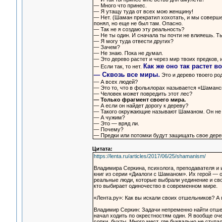
— Много что принес.
— Я утащу туда от всех мою женщину!
— Нет. (Шаман прекратил хохотать, и мы соверше
понял, но еще не был там. Опасно.
— Так не я создаю эту реальность?
— Не ты один. И сначала ты почти не влияешь. Ты
— Я могу туда отвести других?
— Зачем?
— Не знаю. Пока не думал.
— Это дерево растет и через мир твоих предков, 
Как же оно так растет в
— Если так, то нет.
— Сквозь все миры.
Это и дерево твоего род
— А всех людей?
— Это то, что в фольклорах называется «Шаманс
— Человек может повредить этот лес?
— Только фрагмент своего мира.
— А если он найдет дорогу к дереву?
— Такого окружающие называют Шаманом. Он не б
— А чужим?
— Это — вряд ли.
— Почему?
— Предки или потомки будут защищать свое дерево
Цитата:
https://lenta.ru/articles/2017/06/25/shamanism/
Владимира Серкина, психолога, преподавателя и и
книг из серии «Диалоги с Шаманом». Их герой — 
реальные люди, которые выбрали уединение и свой
кто выбирает одиночество в современном мире.
«Лента.ру»: Как вы искали своих отшельников? А
Владимир Серкин: Задачи непременно найти отшель
начал ходить по окрестностям один. Я вообще оче
сопки, бухты. Много мест, где буквально не ступал