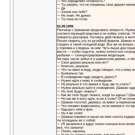
— Что определяет готовность?
— Ты уверен, что не покажешь свое дерево нико
— Да.
— Зачем оно тебе?
— Не знаю. Не думал.
— Ты пока не готов.
02.09.1999
Разговор с Шаманом продолжать непросто. Нужно
соответствующей практики я не пойму ответов. Ч
повороты разговора. Пытаюсь действовать и мет
Решил сварить уху из ручейной форели. Шаман н
следить в такой холодной воде. Все же не вопро
у порожка и следишь за ним. Чуть выше дна плыве
месте — чтобы подсечь, нужно полностью сосред
рыбалки — сконцентрированная медитация.
На пару часов забыл и о шаманском дереве, и обо 
— Свое дерево реально или нет?
— Конечно, реально.
— Что ты имел в виду, когда говорил, что к нему
— Буквально так.
— В сновидении надо увидеть дорогу?
— Нужно идти к нему в сновидении.
— Но реально в это время я буду где-то спать?
— Нужно реально идти в сновидении. (Шаман задо
— Но тело будет лежать?
— Как же тело будет лежать, когда ты идешь? (Шам
— Но как же я могу идти, если я сплю? (Я не пон
— (Шаман хохотал, держась за живот и перекатыва
— Что покажет видеозапись, если камера в это в
— Идущего тебя и фон.
— Но я же сплю!
— (Шаман взревел и начал на пике хохота издават
ты потащишь ее с собой.
— (Я засмеялся и вдруг понял сначала всю нелепо
все, что захвачу!
— Понял, наконец.
— И так ты принес мне ветвь для амулета?