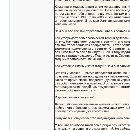
Когда долго ходишь одним и тем же маршрутом, л
иначе бы не жили в одиночестве. Но все происхо
потом уже они тебя спросят в шутку: «Что там в 
по тем местам с 1995-го по 2000-й, эти отшельни
интересные мысли. Эти люди были примерно такого 
конечно, мало.
Чем они вас так заинтересовали, что вы решили н
Как утверждает психологическая теория деятельно
и тело. Начнешь чем-то заниматься — и тело начи
это заинтересовало как специалиста. Я стал запи
знакомым и даже своим студентам. Студентам так
возникла мысль все это издать. В 2001 году изда
года все раздал-раздарил. Пошли отзывы. Спраши
людьми и записывать их мысли.
Как устроена жизнь у этих людей? Чем они заним
Это как у Маркса — бытие определяет сознание. 
практики. Если ты никаких духовных упражнений,
какое-то время, чтобы проделать духовные упраж
самообслуживания и приличий. В остальное время
Мотивацию таких людей нам трудно понять, потому
своему собственному пути.
И далеко можно так уйти?
Далеко. Любой современный человек может попро
поймет, что с большинством окружающих ему не о
своему пути годами, десятилетиями.
Получается, свидетельства индивидуального опыта
У тех, кто приобрел такой опыт, редко возникает
учитель, и ты вошел в его круг понятий. Но сейча