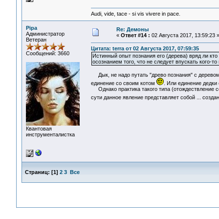
Audi, vide, tace - si vis vivere in pace.
Pipa
Re: Демоны
Администратор
«
Ответ #14 :
02 Августа 2017, 13:59:23 
Ветеран
Цитата: terra от 02 Августа 2017, 07:59:35
Сообщений: 3660
Истинный опыт познания его (дерева) вряд ли кто 
осознанием того, что не следует впускать кого-то 
Дык, не надо путать "древо познания" с деревом,
единение со своим котом
. Или единение дедки
Однако практика такого типа (отождествление се
сути данное явление представляет собой ... созд
Квантовая
инструменталистка
Страниц:
[
1
]
2
3
Все