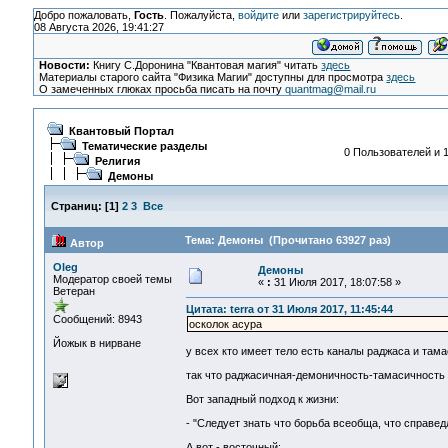
Добро пожаловать,
Гость
. Пожалуйста,
войдите
или
зарегистрируйтесь
.
08 Августа 2026, 19:41:27
Новости:
Книгу С.Доронина "Квантовая магия" читать
здесь
Материалы старого сайта "Физика Магии" доступны для просмотра
здесь
О замеченных глюках просьба писать на почту
quantmag@mail.ru
Квантовый Портал
Тематические разделы
0 Пользователей и 1
Религия
Демоны
Страниц:
[
1
]
2
3
Все
Тема: Демоны (Прочитано 63927 раз)
Автор
Oleg
Демоны
Модератор своей темы
«
:
31 Июля 2017, 18:07:58 »
Ветеран
Цитата: terra от 31 Июля 2017, 11:45:44
Сообщений: 8943
осколок асура
Йожык в нирване
у всех кто имеет тело есть каналы раджаса и тамас
так что раджасичная-демоничность-тамасичность
Вот западный подход к жизни:
- "Следует знать что борьба всеобща, что справед
А вот - восточный: