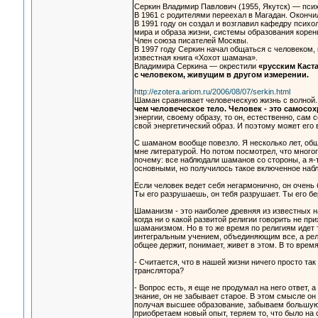
Серкин Владимир Павлович (1955, Якутск) — пси
В 1961 с родителями переехал в Магадан. Окончи
В 1991 году он создал и возглавил кафедру псих
мира и образа жизни, системы образования коре
Член союза писателей Москвы.
В 1997 году Серкин начал общаться с человеком,
известная книга «Хохот шамана».
Владимира Серкина — окрестили
«русским Каста
с человеком, живущим в другом измерении.
http://ezotera.ariom.ru/2006/08/07/serkin.html
Шаман сравнивает человеческую жизнь с волной.
чем человеческое тело. Человек - это самос
энергии, своему образу, то он, естественно, сам 
свой энергетический образ. И поэтому может его 
С шаманом вообще повезло. Я несколько лет, обща
мне литературой. Но потом посмотрел, что многого
почему: все наблюдали шаманов со стороны, а я-т
основными, но получилось такое включенное наб
Если человек ведет себя негармонично, он очень
Ты его разрушаешь, он тебя разрушает. Ты его бе
Шаманизм - это наиболее древняя из известных н
когда ни о какой развитой религии говорить не п
шаманизмом. Но в то же время по религиям идет 
интегральным учением, объединяющим все, а рели
общее держит, понимает, живет в этом. В то время
- Считается, что в нашей жизни ничего просто та
транслятора?
- Вопрос есть, я еще не продумал на него ответ, 
знание, он не забывает старое. В этом смысле он
получая высшее образование, забываем большую ч
приобретаем новый опыт, теряем то, что было на 