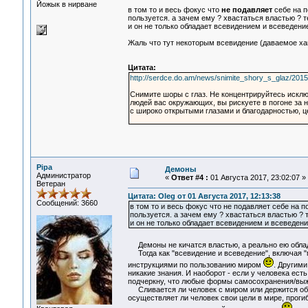
Йожык в нирване
в том то и весь фокус что
не подавляет
себе на п
пользуется. а зачем ему ? хвастаться властью ? т
и он не только обладает всевидением и всеведени
Жаль что тут некоторым всевидение (даваемое хай
Цитата:
http://serdce.do.am/news/snimite_shory_s_glaz/201
Снимите шоры с глаз. Не концентрируйтесь исклю
людей вас окружающих, вы рискуете в погоне за но
с широко открытыми глазами и благодарностью, цен
Pipa
Демоны
Администратор
«
Ответ #4 :
01 Августа 2017, 23:02:07 »
Ветеран
Цитата: Oleg от 01 Августа 2017, 12:13:38
Сообщений: 3660
в том то и весь фокус что не подавляет себе на п
пользуется. а зачем ему ? хвастаться властью ? т
и он не только обладает всевидением и всеведен
Демоны не кичатся властью, а реально ею обл
Тогда как "всевидение и всеведение", включая "м
инструкциями по пользованию миром
. Другими
никакие знания. И наоборот - если у человека ес
подчеркну, что любые формы самосохранения/выжи
Сливается ли человек с миром или держится обосо
осуществляет ли человек свои цели в мире, прогиб