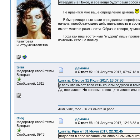
утвердись в Покое, и все вещи будут сами собой
Не нравится мне ваше определение демона
Я бы приведенные вами определения переформули
начала, преобразующего действительность в соо
имеет место в реальности. Образно говоря, демон
Тогда как ваш восточный "мудрец" лишь пропов
изменить себе на пользу.
Квантовая
инструменталистка
terra
Демоны
Модератор своей темы
«
Ответ #2 :
01 Августа 2017, 07:47:18 »
Ветеран
Цитата: Oleg от 31 Июля 2017, 18:07:58
Сообщений: 1811
у всех кто имеет тело есть каналы раджаса и там
Да, все имеют. Но совсем не все ,кто имеют или 
Audi, vide, tace - si vis vivere in pace.
Oleg
Демоны
Модератор своей темы
«
Ответ #3 :
01 Августа 2017, 12:13:38 »
Ветеран
Цитата: Pipa от 31 Июля 2017, 22:32:45
Сообщений: 8943
подавляя в себе желания что-либо в нем изменить