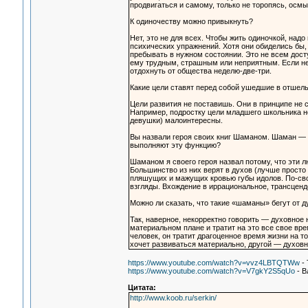
продвигаться и самому, только не торопясь, осм
К одиночеству можно привыкнуть?
Нет, это не для всех. Чтобы жить одиночкой, на
психических упражнений. Хотя они обиделись бы,
пребывать в нужном состоянии. Это не всем дост
ему трудным, страшным или неприятным. Если не
отдохнуть от общества неделю-две-три.
Какие цели ставят перед собой ушедшие в отшел
Цели развития не поставишь. Они в принципе не 
Например, подростку цели младшего школьника н
девушки) малоинтересны.
Вы назвали героя своих книг Шаманом. Шаман —
выполняют эту функцию?
Шаманом я своего героя назвал потому, что эти л
Большинство из них верят в духов (лучше просто 
пляшущих и мажущих кровью губы идолов. По-свое
взгляды. Вхождение в иррациональное, трансценд
Можно ли сказать, что такие «шаманы» бегут от 
Так, наверное, некорректно говорить — духовное
материальном плане и тратит на это все свое вре
человек, он тратит драгоценное время жизни на т
хочет развиваться материально, другой — духовно
https://www.youtube.com/watch?v=vvz4LBTQTWw
- 
https://www.youtube.com/watch?v=V7gkY2S5qUo
- В
Цитата:
http://www.koob.ru/serkin/