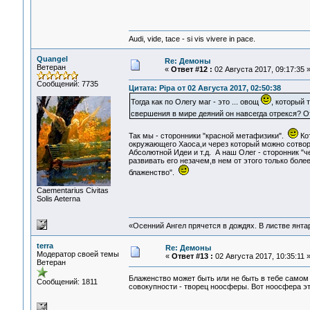
Audi, vide, tace - si vis vivere in pace.
Quangel
Re: Демоны
Ветеран
«
Ответ #12 :
02 Августа 2017, 09:17:35 
Сообщений: 7735
Цитата: Pipa от 02 Августа 2017, 02:50:38
Тогда как по Олегу маг - это ... овощ
, который 
свершения в мире деяний он навсегда отрекся? О
Так мы - сторонники "красной метафизики".
Кот
окружающего Хаоса,и через который можно сотвори
Абсолютной Идеи и т.д. А наш Олег - сторонник "ч
развивать его незачем,в нем от этого только боле
блаженство".
Сaementarius Civitas
Solis Aeterna
«Осенний Ангел прячется в дождях. В листве янтарн
terra
Re: Демоны
Модератор своей темы
«
Ответ #13 :
02 Августа 2017, 10:35:11 
Ветеран
Блаженство может быть или не быть в тебе само
Сообщений: 1811
совокупности - творец ноосферы. Вот ноосфера это