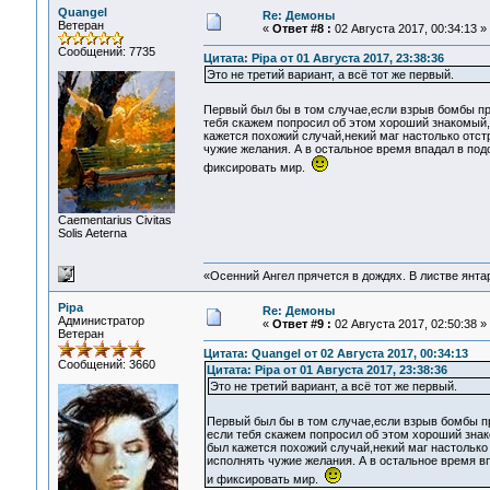
Quangel
Re: Демоны
Ветеран
«
Ответ #8 :
02 Августа 2017, 00:34:13 »
Сообщений: 7735
Цитата: Pipa от 01 Августа 2017, 23:38:36
Это не третий вариант, а всё тот же первый.
Первый был бы в том случае,если взрыв бомбы п
тебя скажем попросил об этом хороший знакомый,
кажется похожий случай,некий маг настолько отст
чужие желания. А в остальное время впадал в под
фиксировать мир.
Сaementarius Civitas
Solis Aeterna
«Осенний Ангел прячется в дождях. В листве янтарн
Pipa
Re: Демоны
Администратор
«
Ответ #9 :
02 Августа 2017, 02:50:38 »
Ветеран
Цитата: Quangel от 02 Августа 2017, 00:34:13
Сообщений: 3660
Цитата: Pipa от 01 Августа 2017, 23:38:36
Это не третий вариант, а всё тот же первый.
Первый был бы в том случае,если взрыв бомбы п
если тебя скажем попросил об этом хороший знак
был кажется похожий случай,некий маг настолько 
исполнять чужие желания. А в остальное время вп
и фиксировать мир.