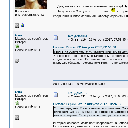
Дык, магия - это тоже вмешательство в мир! Пус
Квантовая
Тогда как по Олегу маг - это ... овощ
, которы
инструменталистка
свершения в мире деяний он навсегда отрекся? О
terra
Re: Демоны
Модератор своей темы
«
Ответ #10 :
02 Августа 2017, 07:59:35 
Ветеран
Цитата: Pipa от 02 Августа 2017, 02:50:38
Сообщений: 1811
стоять на одном месте истуканом и ничего не дел
У тебя просто еще не было такого опыта.(вполне о
каждого свое дерево. Истинный опыт познания его (
ним), уже обладают осознанием того, что не следуе
Audi, vide, tace - si vis vivere in pace.
terra
Re: Демоны
Модератор своей темы
«
Ответ #11 :
02 Августа 2017, 08:05:03 
Ветеран
Цитата: Серкин от 02 Августа 2017, 00:24:32
Сообщений: 1811
Это не передать. У нас в языке терминов нет. Он
одиноким. Он в этом смысле постоянно растворен
никак не одинок. Он переключен на другой урове
Интереснее всего, даже не "интереснее" , а непе
Вспоминая это, мне хочется петь оды творцу этог