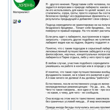
Я - другого мнения. Представим себе человека, по
задается вопросами о природе лабиринта: каково 
ли его использовать для каких-то целей: может, в
Материалист
сталагмиты, озера, гроты; просто хорошо бы соста
безопасно пройдут исследованнные фрагменты и уг
результаты предыдущей и добавляет свои сферы 
Подход серендипити не ориентирован ни на получ
бездумного бродяжки... Топает себе бродяжка... по
повернул в правый коридор. На что может расчи
Если речь идет о лабиринте, выстроенном в парке
запросить - спросить других подобных же гулятеле
лабиринт видне как на ладони, беднягу подцепят и 
Понятно, что с таким подходом в серьезный лабир
легкомысленный путешественник заблудится и отда
философских, научных, концептуальных вопросов,
лабиринта в Парке отдыха, либо у него просто еде
В любом случае, участник подобного серендипити 
умаявшись на работе в конторе или в огороде у гр
И понятно, что такие горе-путешественники вообщ
фундамента знания, ни в плане его развития и до
А я вам ничего не должна! А вы должны "работать"
Естественно, после естественного ухода из жизни 
неопределенные реминисценции: - Ну да... ага... был
Чего-то такое говорила... все одно и то же - про 
- но какие, к чему, для чего - не сообщала.
Она всегда на этом месте таинственно замолкала 
без граничных условий никуда... И мир многомерен.
Правда иногда беседы получались весьма пролжите