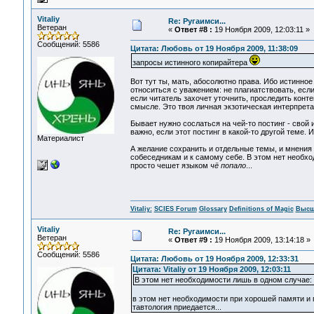
Vitaliy
Re: Ругаимси...
Ветеран
«
Ответ #8 :
19 Ноября 2009, 12:03:11 »
Сообщений: 5586
Цитата: Любовь от 19 Ноября 2009, 11:38:09
запросы истинного копирайтера
Вот тут ты, мать, абосолютно права. Ибо истинно
относиться с уважением: не плагиатствовать, если
если читатель захочет уточнить, проследить конт
смысле. Это твоя личная экзотическая интерпрета
Бывает нужно сослаться на чей-то постинг - свой 
важно, если этот постинг в какой-то другой теме. 
Материалист
А желание сохранить и отдельные темы, и мнения 
собеседникам и к самому себе. В этом нет необхо
просто чешет языком
чё попало
...
Vitaliy:
SCIES Forum
Glossary
Definitions of Magic
Высш
Vitaliy
Re: Ругаимси...
Ветеран
«
Ответ #9 :
19 Ноября 2009, 13:14:18 »
Сообщений: 5586
Цитата: Любовь от 19 Ноября 2009, 12:33:31
Цитата: Vitaliy от 19 Ноября 2009, 12:03:11
В этом нет необходимости лишь в одном случае: 
в этом нет необходимости при хорошей памяти и 
тавтология приедается...