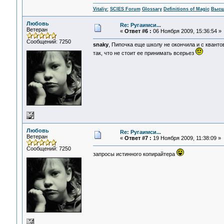
Vitaliy:
SCIES Forum
Glossary
Definitions of Magic
Высш
Любовь
Re: Ругаимси...
Ветеран
«
Ответ #6 :
06 Ноября 2009, 15:36:54 »
Сообщений: 7250
snaky
, Пипочка еще школу не окончила и с кванто
так, что не стоит ее принимать всерьез
Любовь
Re: Ругаимси...
Ветеран
«
Ответ #7 :
19 Ноября 2009, 11:38:09 »
Сообщений: 7250
запросы истинного копирайтера