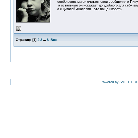
особо ценными он считает свои сообщения и Пипус
а остальные он искажает до удобного для себя вид
а с цитатой Анатолия - это ваще низость...
Страниц:
[
1
]
2
3
...
8
Все
Powered by SMF 1.1.10