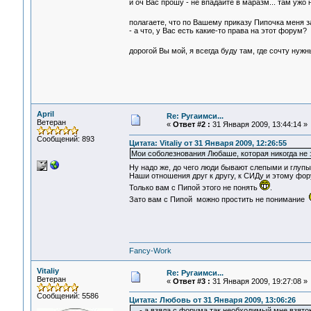
и оч Вас прошу - не впадайте в маразм... там ужо
полагаете, что по Вашему приказу Пипочка меня 
- а что, у Вас есть какие-то права на этот форум?
дорогой Вы мой, я всегда буду там, где сочту нуж
April
Re: Ругаимси...
Ветеран
«
Ответ #2 :
31 Января 2009, 13:44:14 »
Сообщений: 893
Цитата: Vitaliy от 31 Января 2009, 12:26:55
Мои соболезнования Любаше, которая никогда не з
Ну надо же, до чего люди бывают слепыми и глу
Наши отношения друг к другу, к СИДу и этому фо
Только вам с Пипой этого не понять
.
Зато вам с Пипой можно простить не понимание
Fancy-Work
Vitaliy
Re: Ругаимси...
Ветеран
«
Ответ #3 :
31 Января 2009, 19:27:08 »
Сообщений: 5586
Цитата: Любовь от 31 Января 2009, 13:06:26
... - а взяла с форума так необходимый мне взяток,