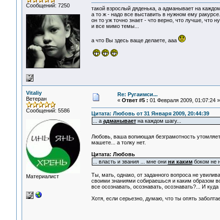
Сообщений: 7250
такой взрослый дяденька, а адманывает на каждом 
а то ж - надо все выставить в нужном ему ракурсе.
он то уж точно знает - что верно, что лучше, что ну
и все мимо темы...
а что Вы здесь ваще делаете, ааа
Vitaliy
Re: Ругаимси...
Ветеран
«
Ответ #5 :
01 Февраля 2009, 01:07:24 »
Сообщений: 5586
Цитата: Любовь от 31 Января 2009, 20:44:39
... а
адманывает
на каждом шагу...
Любовь, ваша вопиющая безграмотность утомляет
машете... а толку нет.
Цитата: Любовь
... власть и звания ... мне они
ни каким
боком не н
Ты, мать, однако, от заданного вопроса не увили
Материалист
своими знаниями собираешься и каким образом во
все осознавать, осознавать, осознавать?... И куд
Хотя, если серьезно, думаю, что ты опять заболта