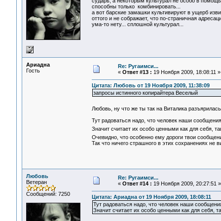
сударь, а некоторым культурал не особо в помощь
способны только комбинировать...
а вот барские замашки культивируют в ущерб изви
оттого и не сображает, что по-страничная адреса
ума-то нету... сплошной культурал...
Ариадна
Re: Ругаимси...
Гость
«
Ответ #13 :
19 Ноября 2009, 18:08:11 »
Цитата: Любовь от 19 Ноября 2009, 11:38:09
запросы истинного копирайтера Веселый
Любовь, ну что же ты так на Виталика разъярилас
Тут радоваться надо, что человек наши сообщения 
Значит считает их особо ценными как для себя, т
Очевидно, что особенно ему дороги твои сообщени
Так что ничего страшного в этих сохранениях не в
Любовь
Re: Ругаимси...
Ветеран
«
Ответ #14 :
19 Ноября 2009, 20:27:51 »
Сообщений: 7250
Цитата: Ариадна от 19 Ноября 2009, 18:08:11
Тут радоваться надо, что человек наши сообщения
Значит считает их особо ценными как для себя, т