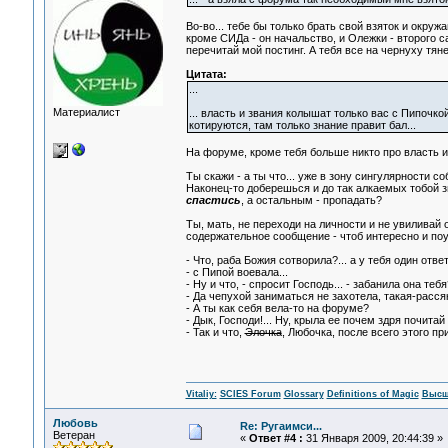
Во-во... тебе бы только брать свой взяток и окр
кроме СИДа - он начальство, и Олежки - второго с
перечитай мой постинг. А тебя все на чернуху тянет
Цитата:
...
Материалист
... власть и звания колышат только вас с Пипочко
котируются, там только знание правит бал...
На форуме, кроме тебя больше никто про власть и 
Ты скажи - а ты что... уже в зону сингулярности 
Наконец-то доберешься и до так алкаемых тобой з
спастись
, а остальным - пропадать?
Ты, мать, не переходи на личности и не увиливай 
содержательное сообщение - чтоб интересно и поуч
- Что, раба Божия сотворила?... а у тебя один отве
- с Пипой воевала...
- Ну и что, - спросит Господь... - забанила она тебя
- Да чепухой заниматься не захотела, такая-рассяк
- А ты как себя вела-то на форуме?
- Дык, Господи!... Ну, крыла ее почем здря почитай
- Так и что,
Элочка
, Любочка, после всего этого п
Vitaliy:
SCIES Forum
Glossary
Definitions of Magic
Высш
Любовь
Re: Ругаимси...
Ветеран
«
Ответ #4 :
31 Января 2009, 20:44:39 »