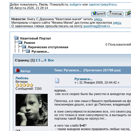
Добро пожаловать,
Гость
. Пожалуйста,
войдите
или
зарегистрируйтесь
.
06 Августа 2026, 21:28:14
Новости:
Книгу С.Доронина "Квантовая магия" читать
здесь
Материалы старого сайта "Физика Магии" доступны для просмотра
здесь
О замеченных глюках просьба писать на почту
quantmag@mail.ru
Квантовый Портал
Разное
0 Пользователей 
Лирические отступления
Ругаимси...
Страниц:
[
1
]
2
3
...
8
Все
Тема: Ругаимси... (Прочитано 257789 раз)
Автор
Любовь
Ругаимси...
Ветеран
«
:
31 Января 2009, 10:44:42 »
Сообщений: 7250
мдяааа...
сие эссе скорее было бы уместно в анекдотах под 
Пипочка, а в чем смысл Вашего пребывания на фор
пенсионерки дошло, а вот до Пипочки, владеющей
в зоне сингулярности возможно все, это своего ро
но это только в зоне сингулярности, а вытащить о
порталы такой бред не пропустят...
и чего так слабо
5=6
?
- таким макаром можно приравнять любые числа, ч