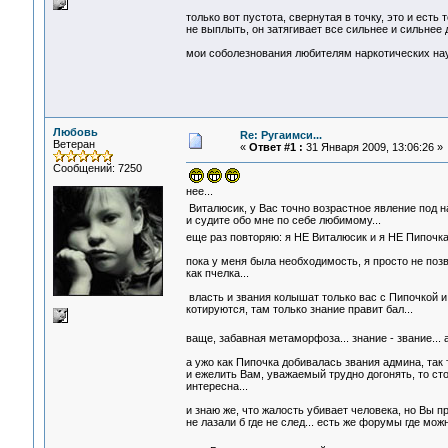
только вот пустота, свернутая в точку, это и есть
не выплыть, он затягивает все сильнее и сильнее 
мои соболезнования любителям наркотических нау
Любовь
Re: Ругаимси...
Ветеран
«
Ответ #1 :
31 Января 2009, 13:06:26 »
Сообщений: 7250
нее...
Виталюсик, у Вас точно возрастное явление под 
и судите обо мне по себе любимому...
еще раз повторяю: я НЕ Виталюсик и я НЕ Пипочк
пока у меня была необходимость, я просто не поз
как пчелка...
власть и звания колышат только вас с Пипочкой и 
котируются, там только знание правит бал...
ваще, забавная метаморфоза... знание - звание... 
а ужо как Пипочка добивалась звания админа, так то
и ежелить Вам, уважаемый трудно догонять, то ст
интересна...
и знаю же, что жалость убивает человека, но Вы п
не лазали б где не след... есть же форумы где мо