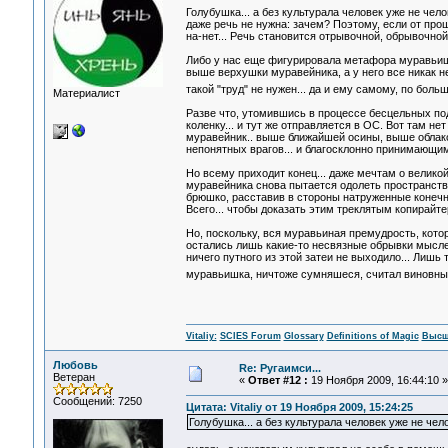
Голубушка... а без культурала человек уже не чело
даже речь не нужна: зачем? Поэтому, если от про
на-нет... Речь становится отрывочной, обрывочной,
Либо у нас еще фигурировала метафора муравьишк
выше верхушки муравейника, а у него все никак не
такой "труд" не нужен... да и ему самому, по боль
Материалист
Разве что, утомившись в процессе бесцельных под
коленку... и тут же отправляется в ОС. Вот там не
муравейник.. выше ближайшей осины, выше облако
непонятных врагов... и благосклонно принимающим
Но всему приходит конец... даже мечтам о велико
муравейника снова пытается одолеть пространств
брюшко, расставив в стороны натруженные конечн
Всего... чтобы доказать этим треклятым копирайте
Но, поскольку, вся муравьиная премудрость, котор
остались лишь какие-то несвязные обрывки мысле
ничего путного из этой затеи не выходило... Лиш
муравьишка, ничтоже сумняшеся, считал виновным
Vitaliy:
SCIES Forum
Glossary
Definitions of Magic
Высш
Любовь
Re: Ругаимси...
Ветеран
«
Ответ #12 :
19 Ноября 2009, 16:44:10 »
Сообщений: 7250
Цитата: Vitaliy от 19 Ноября 2009, 15:24:25
Голубушка... а без культурала человек уже не че