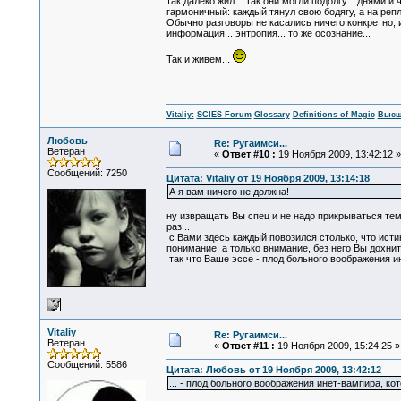
так далеко жил... Так они могли подолгу... днями 
гармоничный: каждый тянул свою бодягу, а на репли
Обычно разговоры не касались ничего конкретно, 
информация... энтропия... то же осознание...
Так и живем...
Vitaliy:
SCIES Forum
Glossary
Definitions of Magic
Высш
Любовь
Re: Ругаимси...
Ветеран
«
Ответ #10 :
19 Ноября 2009, 13:42:12 »
Сообщений: 7250
Цитата: Vitaliy от 19 Ноября 2009, 13:14:18
А я вам ничего не должна!
ну извращать Вы спец и не надо прикрываться тем,
раз...
с Вами здесь каждый повозился столько, что исти
понимание, а только внимание, без него Вы дохните
так что Ваше эссе - плод больного воображения ин
Vitaliy
Re: Ругаимси...
Ветеран
«
Ответ #11 :
19 Ноября 2009, 15:24:25 »
Сообщений: 5586
Цитата: Любовь от 19 Ноября 2009, 13:42:12
... - плод больного воображения инет-вампира, кот