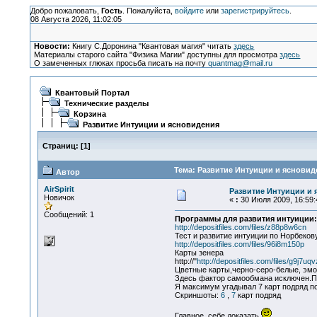
Добро пожаловать,
Гость
. Пожалуйста,
войдите
или
зарегистрируйтесь
.
08 Августа 2026, 11:02:05
Новости:
Книгу С.Доронина "Квантовая магия" читать
здесь
Материалы старого сайта "Физика Магии" доступны для просмотра
здесь
О замеченных глюках просьба писать на почту
quantmag@mail.ru
Квантовый Портал
Технические разделы
Корзина
Развитие Интуиции и ясновидения
Страниц:
[
1
]
Тема: Развитие Интуиции и ясновид
Автор
AirSpirit
Развитие Интуиции и
Новичок
«
:
30 Июля 2009, 16:59:
Сообщений: 1
Программы для развития интуиции:
http://depositfiles.com/files/z88p8w6cn
Тест и развитие интуиции по Норбеков
http://depositfiles.com/files/96i8m150p
Карты зенера
http://"
http://depositfiles.com/files/g9j7uq
Цветные карты,черно-серо-белые, эм
Здесь фактор самообмана исключен.По
Я максимум угадывал 7 карт подряд п
Скриншоты:
6
,
7
карт подряд
Главное, себе доказать