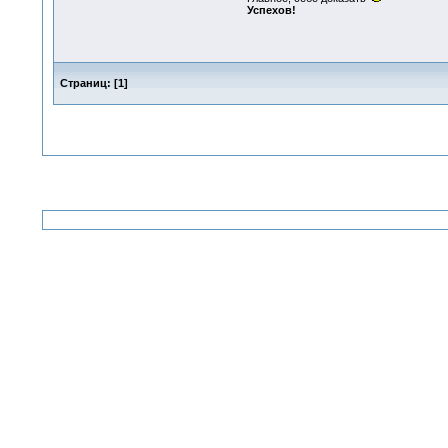
Успехов!
Страниц:
[
1
]