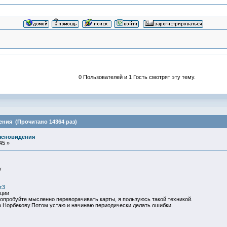
0 Пользователей и 1 Гость смотрят эту тему.
ения (Прочитано 14364 раз)
 ясновидения
45 »
у
vz3
оции
пробуйте мысленно переворачивать карты, я пользуюсь такой техникой.
о Норбекову.Потом устаю и начинаю периодически делать ошибки.