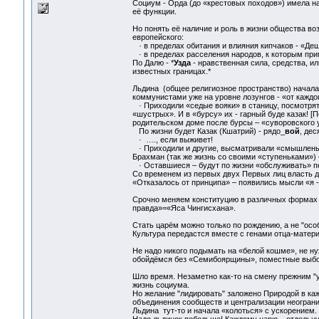
Социум - Орда (до «крестовых походов») имела на
её функции.
Но понять её наличие и роль в жизни общества во
европейского:
· в пределах обитания и влияния кипчаков - «Деш
· в пределах расселения народов, к которым пр
По Далю - *
Узда
- нравственная сила, средства, и
известных границах.*
Льдина (общее религиозное пространство) начала 
коммунистами уже на уровне лозунгов - «от каждо
· Приходили «седые вояки» в станицу, посмотрят 
«шустрых». И в «бурсу» их - гарный буде казак! [
родительском доме после бурсы – «суворовского 
По жизни будет Казак (Кшатрий) - рядо_
вой
, дес
· …., если выживет!
· Приходили и другие, высматривали «смышленых
Брахман (так же жизнь со своими «ступеньками») 
· Оставшиеся – будут по жизни «обслуживать» пе
Со временем из первых двух Первых лиц власть д
«Отказалось от принципа» – появились мысли «я -
Срочно меняем конституцию в различных формах п
правда»=«Яса Чингисхана».
Стать царём можно только по рождению, а не "осо
Культура передастся вместе с генами отца-матери 
Не надо никого подымать на «белой кошме», не ну
обойдёмся без «Семибоярщины», поместные выб
Шло время. Незаметно как-то на смену прежним "
жизнь социума.
Но желание "лидировать" заложено Природой в к
объединения сообществ и централизации неограни
Льдина тут-то и начала «колоться» с ускорением.