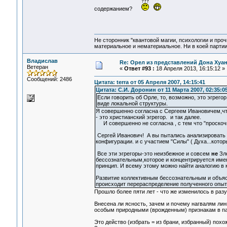
содержанием?
Не сторонник "квантовой магии, психологии и проч
материальное и нематериальное. Ни в коей партии
Владислав
Re: Орел из представлений Дона Хуан
Ветеран
«
Ответ #93 :
18 Апреля 2013, 16:15:12 »
Сообщений: 2486
Цитата: terra от 05 Апреля 2007, 14:15:41
Цитата: С.И. Доронин от 11 Марта 2007, 02:35:0
Если говорить об Орле, то, возможно, это эгрег
виде локальной структуры.
Я совершенно согласна с Сергеем Ивановичем,что
- это христианский эгрегор. и так далее.
И совершенно не согласна , с тем что "проскоч
Сергей Иванович! А вы пытались анализировать д
конфигурации. и с участием "Силы" ( Духа...котор
Все эти эгрегоры-это неизбежное и совсем
не
Зло
бессознательным,которое и концентрируется имен
принцип. И всему этому можно найти аналогию в 
Развитие коллективным бессознательным и объ
происходит перераспределение полученного опыт
Прошло более пяти лет - что же изменилось в раз
Внесена ли ясность, зачем и почему нагвалям лин
особым природными (врожденным) признакам в пар
Это действо (избрать = из брани, избранный) похо