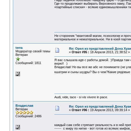
Надо льдинок побольше! Каждому царю – отдельную
Где-то продолжают выбирать Верховного ламу, Пап
«партийные списки» - всякие единомышленники тип
Не сторонник "квантовой магии, психологии и проч
материальное и нематериальное. Ни в коей партии
terra
Re: Орел из представлений Дона Хуан
Модератор своей темы
«
Ответ #95 :
18 Апреля 2013, 21:38:52 »
Ветеран
Я вас слышала идя с работы домой. :)Правда там 
Сообщений: 1811
верю!! )
Владислав! Но вы все же абс не понимаете (не улав
кшатрии и сыны шудры? Вы о чем?Какие рядовые к
Audi, vide, tace - si vis vivere in pace.
Владислав
Re: Орел из представлений Дона Хуан
Ветеран
«
Ответ #96 :
19 Апреля 2013, 09:39:14 »
Сообщений: 2486
каждый сам себе стряпает реальность и в ней преб
------ с миру по нитке - вот готов из всяких мифо