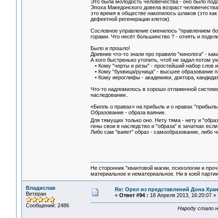
Это была молодость человечества - оно было подо
Эпоха Македонского довела возраст человечества 
это время в обществе накопилось шлаков (это как
дефектной регенерации клеток).
Сословное управление сменилось "правлением боль
горами. Что несёт большинство ? - отнять и подели
Было и прошло!
Древние что-то знали про правило "кинолога" - каки
А кого быстренько утопить, чтоб не задал потом 
• Кому "черты и резы" - простейший набор слов и
• Кому "буквица/руница" - высшее образование п
• Кому иероглифы - академики, доктора, кандида
Что-то надломилось в хорошо отлаженной системе 
наследовании..
«Билль о правах» на прибыль и о нравах "прибыльни
Образование - образа ваяние.
Для тямущих только оно. Нету тяма - нету и "образ
гены свои в наследство и "образа" в зачатках если 
Либо сам "ваяет" образ - самообразование, либо че
Не сторонник "квантовой магии, психологии и проч
материальное и нематериальное. Ни в коей партии
Владислав
Re: Орел из представлений Дона Хуан
Ветеран
«
Ответ #94 :
18 Апреля 2013, 16:20:07 »
Сообщений: 2486
Народу стало н