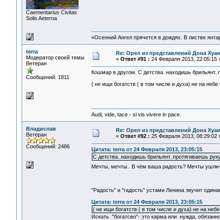
Сaementarius Civitas
Solis Aeterna
«Осенний Ангел прячется в дождях. В листве янтарн
terra
Re: Орел из представлений Дона Хуан
Модератор своей темы
«
Ответ #91 :
24 Февраля 2013, 22:05:15 
Ветеран
Кошмар в другом. С детства. находишь брильянт..пр
Сообщений: 1811
( не ищи богатств ( в том числе и духа) не на небе
Audi, vide, tace - si vis vivere in pace.
Владислав
Re: Орел из представлений Дона Хуан
Ветеран
«
Ответ #92 :
25 Февраля 2013, 08:29:02 
Сообщений: 2486
Цитата: terra от 24 Февраля 2013, 23:05:15
С детства. находишь брильянт..протягиваешь руку..
Мечты, мечты.. В чём ваша радость? Мечты ушли
"Радость" и "гадость" устами Ленина звучит один
Цитата: terra от 24 Февраля 2013, 23:05:15
( не ищи богатств ( в том числе и духа) не на небе
Искать "богатсво"- это карма или нужда, обязанно