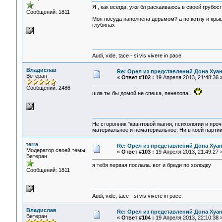
Я , как всегда, уже бл раскаиваюсь в своей грубос
Сообщений: 1811
Моя посуда наполнена дерьмом? а по котлу и кры
глубинах
Audi, vide, tace - si vis vivere in pace.
Владислав
Re: Орел из представлений Дона Хуан
Ветеран
«
Ответ #102 :
19 Апреля 2013, 21:48:36 
Сообщений: 2486
шла ты бы домой не спеша, пенелопа..
Не сторонник "квантовой магии, психологии и проч
материальное и нематериальное. Ни в коей партии
terra
Re: Орел из представлений Дона Хуан
Модератор своей темы
«
Ответ #103 :
19 Апреля 2013, 21:49:27 
Ветеран
я тебя первая послала. вот и бреди по холодку
Сообщений: 1811
Audi, vide, tace - si vis vivere in pace.
Владислав
Re: Орел из представлений Дона Хуан
Ветеран
«
Ответ #104 :
19 Апреля 2013, 22:10:38 