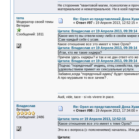
Не сторонник "квантовой магии, психологии и проч
материальное и нематериальное. Ни в коей партии
terra
Re: Орел из представлений Дона Хуан
Модератор своей темы
«
Ответ #97 :
19 Апреля 2013, 12:52:15 »
Ветеран
Цитата: Владислав от 19 Апреля 2013, 09:39:14
Сообщений: 1811
Какое место вы отвели кому-либо в своём мирке м
Сам каждый себе с усам.
Какое отношение все это имеет к теме Орла?
Цитата: Владислав от 19 Апреля 2013, 09:39:14
Итак, кто же такие хиджра?
Причем здесь хиджры? и так и не дан ответ-кто 
Цитата: Владислав от 19 Апреля 2013, 09:39:14
Подчас "порядочный" индиец, отец семейства, при
удовольствием примет их сексуальные услуги.
Забавно,когда "порядочный идиец" будет принимать
А про муравьев то все зачем? .
Audi, vide, tace - si vis vivere in pace.
Владислав
Re: Орел из представлений Дона Хуан
Ветеран
«
Ответ #98 :
19 Апреля 2013, 17:34:00 »
Сообщений: 2486
Цитата: terra от 19 Апреля 2013, 12:52:15
Какое отношение все это имеет к теме Орла?
Это ж с вопроса (с пояснениями) началось. Или 
Цитата: