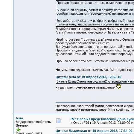
Прошло более пяти лет - что же изменилось в ра
Внесена ли ясность, зачем и почему нагвалям ли
особым природными (врожденным) признакам в па
Это действо (избрать = из брани, избранный) пох
Законы ману, на разделение социума на касты и в
Людей из толпы народа выбирал Нагваль и против 
"секту" или в партию очередного Нагваля - стать 
Чтоб потом этот "гуру=нагваль" смог мимо Орла п
после "ухода" основателей секты?
Дон Хуан был опечален, что он не смог найти себе
Проскочить один или "слиться" с группой.. Но це
Да осталось тайной - Кто поддал "пинок" первому 
Прошло более пяти лет - что то же изменилось в 
Но, увы, все жданки оказались как бы съедены д
Цитата: terra от 19 Апреля 2013, 12:52:15
Знаете Влад.Очень навряд ли)))) отвращение к ни
ну да, прям
толерантное
отвращение
Не сторонник "квантовой магии, психологии и проч
материальное и нематериальное. Ни в коей партии
terra
Re: Орел из представлений Дона Хуан
Модератор своей темы
«
Ответ #99 :
19 Апреля 2013, 21:00:00 »
Ветеран
Цитата: Владислав от 19 Апреля 2013, 17:34:00
Сообщений: 1811