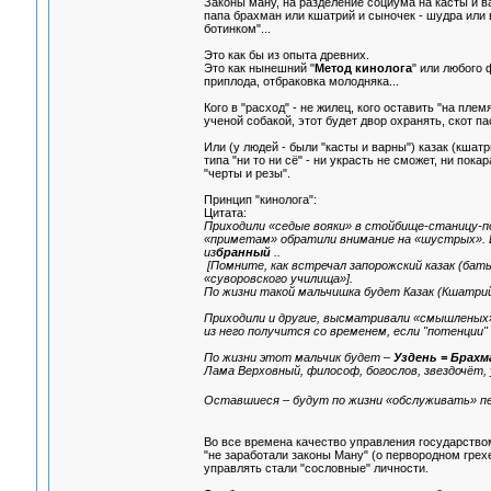
Законы ману, на разделение социума на касты и вар
папа брахман или кшатрий и сыночек - шудра или ва
ботинком"...
Это как бы из опыта древних.
Это как нынешний "
Метод кинолога
" или любого 
приплода, отбраковка молодняка...
Кого в "расход" - не жилец, кого оставить "на плем
ученой собакой, этот будет двор охранять, скот паст
Или (у людей - были "касты и варны") казак (кшатр
типа "ни то ни сё" - ни украсть не сможет, ни пок
"черты и резы".
Принцип "кинолога":
Цитата:
Приходили «седые вояки» в стойбище-станицу-по
«приметам» обратили внимание на «шустрых». И в
из
бранный
..
[Помните, как встречал запорожский казак (бать
«суворовского училища»].
По жизни такой мальчишка будет Казак (Кшатрий)
Приходили и другие, высматривали «смышленых» 
из него получится со временем, если "потенции" 
По жизни этот мальчик будет –
Уздень = Брахм
Лама Верховный, философ, богослов, звездочёт, 
Оставшиеся – будут по жизни «обслуживать» п
Во все времена качество управления государством
"не заработали законы Ману" (о первородном грехе
управлять стали "сословные" личности.