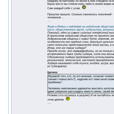
каждому встречному по жизни в нем отведено осо
Какое место вы отвели кому-либо в своём мирке м
Сам каждый себе с усам.
Прошлое прошло. Сколько сменилось поколений - 
человеков ....
....
Живя в Индии и наблюдая за индийским обществ
каст, общественных групп, субкультур, религио
Пожалуй, одно из самых сильных потрясений в
В приличном индийском обществе не принято гов
добровольном общении с ними! Хотя, впрочем, э
особенности его средние слои, довольно цинично
свет поносить представителей этой касты, а н
Итак, кто же такие хиджра?
Прежде всего, это гермафродиты, но не только (с
встречаются даже среди хиджра, хотя они вес
Обозначение хиджра предлагается использовать 
религиозной, этнической, кастовой принадлежно
Хиджра называют себя кхунса, кходжа, кусра, му
(в Гуджарате).
Цитата:
Муравей того, кто, по его мнению, полагает влияе
сможет помыслить?), наделив его теми качества
проблемы".
Человеку невозможно адекватно мыслить категори
даже уверенно рассуждать вместо меня, своей жен
Резюме (что осталось в разуме) И не пытайтесь мы
этом деянии.
.....