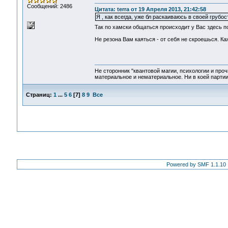
Сообщений: 2486
Цитата: terra от 19 Апреля 2013, 21:42:58
Я , как всегда, уже бл раскаиваюсь в своей грубо
Так по хамски общаться происходит у Вас здесь пост
Не резона Вам каяться - от себя не скроешься. Каж
Не сторонник "квантовой магии, психологии и проч
материальное и нематериальное. Ни в коей партии
Страниц:
1
...
5
6
[
7
]
8
9
Все
Powered by SMF 1.1.10