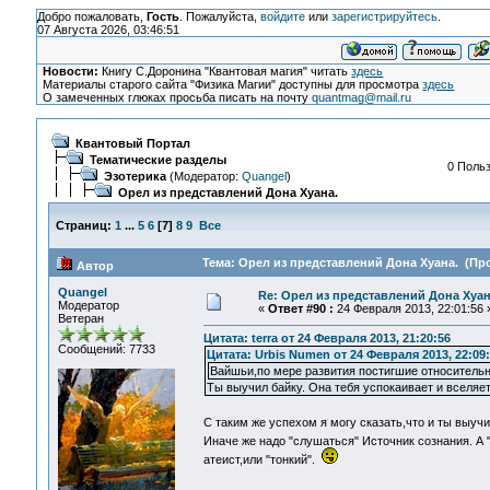
Добро пожаловать,
Гость
. Пожалуйста,
войдите
или
зарегистрируйтесь
.
07 Августа 2026, 03:46:51
Новости:
Книгу С.Доронина "Квантовая магия" читать
здесь
Материалы старого сайта "Физика Магии" доступны для просмотра
здесь
О замеченных глюках просьба писать на почту
quantmag@mail.ru
Квантовый Портал
Тематические разделы
0 Польз
Эзотерика
(Модератор:
Quangel
)
Орел из представлений Дона Хуана.
Страниц:
1
...
5
6
[
7
]
8
9
Все
Тема: Орел из представлений Дона Хуана. (Про
Автор
Quangel
Re: Орел из представлений Дона Хуан
Модератор
«
Ответ #90 :
24 Февраля 2013, 22:01:56 
Ветеран
Цитата: terra от 24 Февраля 2013, 21:20:56
Сообщений: 7733
Цитата: Urbis Numen от 24 Февраля 2013, 22:09
Вайшьи,по мере развития постигшие относительн
Ты выучил байку. Она тебя успокаивает и вселяет
C таким же успехом я могу сказать,что и ты выучи
Иначе же надо "слушаться" Источник сознания. А
атеист,или "тонкий".