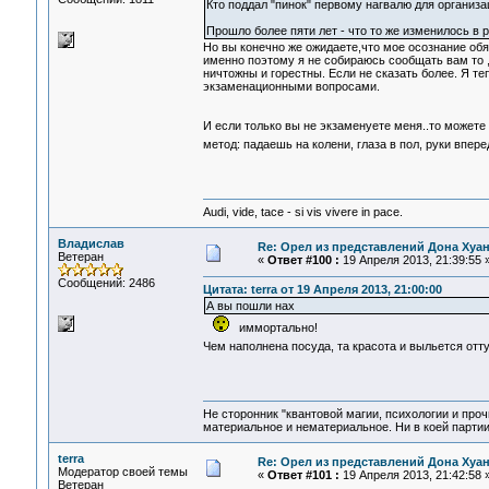
Кто поддал "пинок" первому нагвалю для организа
Прошло более пяти лет - что то же изменилось в 
Но вы конечно же ожидаете,что мое осознание обя
именно поэтому я не собираюсь сообщать вам то
ничтожны и горестны. Если не сказать более. Я т
экзаменационными вопросами.
И если только вы не экзаменуете меня..то можете
метод: падаешь на колени, глаза в пол, руки впере
Audi, vide, tace - si vis vivere in pace.
Владислав
Re: Орел из представлений Дона Хуан
Ветеран
«
Ответ #100 :
19 Апреля 2013, 21:39:55 
Сообщений: 2486
Цитата: terra от 19 Апреля 2013, 21:00:00
А вы пошли нах
иммортально!
Чем наполнена посуда, та красота и выльется от
Не сторонник "квантовой магии, психологии и проч
материальное и нематериальное. Ни в коей партии
terra
Re: Орел из представлений Дона Хуан
Модератор своей темы
«
Ответ #101 :
19 Апреля 2013, 21:42:58 
Ветеран