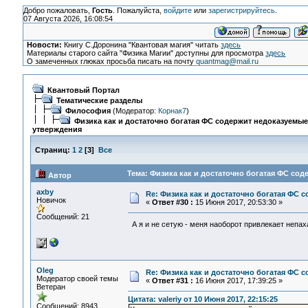
Добро пожаловать,
Гость
. Пожалуйста,
войдите
или
зарегистрируйтесь
.
07 Августа 2026, 16:08:54
Новости:
Книгу С.Доронина "Квантовая магия" читать
здесь
Материалы старого сайта "Физика Магии" доступны для просмотра
здесь
О замеченных глюках просьба писать на почту
quantmag@mail.ru
Квантовый Портал
Тематические разделы
Философия
(Модератор:
Корнак7
)
Физика как и достаточно богатая ФС содержит недоказуемы
утверждения
Страниц:
1
2
[
3
]
Все
Тема: Физика как и достаточно богатая ФС со
Автор
axby
Re: Физика как и достаточно богатая ФС
Новичок
«
Ответ #30 :
15 Июня 2017, 20:53:30 »
Сообщений: 21
А я и не сетую - меня наоборот привлекает непа
Oleg
Re: Физика как и достаточно богатая ФС
Модератор своей темы
«
Ответ #31 :
16 Июня 2017, 17:39:25 »
Ветеран
Цитата: valeriy от 10 Июня 2017, 22:15:25
Сообщений: 8943