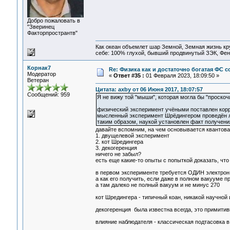
Добро пожаловать в
"Зверинец
Факторпространтв"
Как океан объемлет шар Земной, Земная жизнь кру
себе: 100% глухой, бывший продвинутый ЗЭК, Фен
Корнак7
Re: Физика как и достаточно богатая ФС
Модератор
«
Ответ #35 :
01 Февраля 2023, 18:09:50 »
Ветеран
Цитата: axby от 06 Июня 2017, 18:07:57
Сообщений: 959
Я не вижу той "мыши", которая могла бы "проскоч
физический эксперимент учёными поставлен кор
мысленный эксперимент Шрёдингером проведён л
таким образом, наукой установлен факт получения
давайте вспомним, на чем основывается квантова
1. двущелевой эксперимент
2. кот Шредингера
3. декогеренция
ничего не забыл?
есть еще какие-то опыты с попыткой доказать, чт
в первом эксперименте требуется ОДИН электрон
а как его получить, если даже в полном вакууме
а там далеко не полный вакуум и не минус 270
кот Шредингера - типичный коан, никакой научной
декогеренция была известна всегда, это примити
влияние наблюдателя - классическая подтасовка 