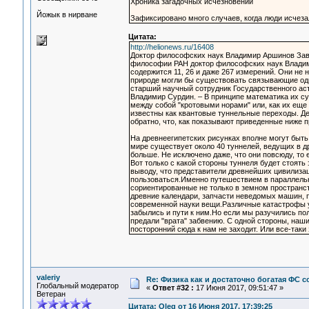
Хроника загадочных исчезновений
Йожык в нирване
Зафиксировано много случаев, когда люди исчеза
Цитата:
http://helionews.ru/16408
Доктор философских наук Владимир Аршинов Зав
философии РАН доктор философских наук Владими
содержится 11, 26 и даже 267 измерений. Они не 
природе могли бы существовать связывающие оди
старший научный сотрудник Государственного ас
Владимир Сурдин. – В принципе математика их су
между собой "кротовыми норами" или, как их еще
известны как квантовые туннельные переходы. Дел
обратно, что, как показывают приведенные ниже
На древнеегипетских рисунках вполне могут быть
мире существует около 40 туннелей, ведущих в д
больше. Не исключено даже, что они повсюду, то 
Вот только с какой стороны туннеля будет стоят
выводу, что представители древнейших цивилизац
пользоваться.Именно путешествием в параллельн
сориентированные не только в земном пространст
древние календари, запчасти неведомых машин, 
современной науки вещи.Различные катастрофы у
забылись и пути к ним.Но если мы разучились по
предали "врата" забвению. С одной стороны, наши
посторонний сюда к нам не заходит. Или все-таки
valeriy
Re: Физика как и достаточно богатая ФС
Глобальный модератор
«
Ответ #32 :
17 Июня 2017, 09:51:47 »
Ветеран
Цитата: Oleg от 16 Июня 2017, 17:39:25