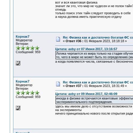
вот и вся квантовая физика
значит ли это, что мир не чудесен и не полон тайн
отнюдь
только поиск этих тайн следует проводить в себе
а наука должна иметь практическую отдачу
Корнак7
Re: Физика как и достаточно богатая ФС
Модератор
«
Ответ #36 :
01 Февраля 2023, 18:18:18 »
Ветеран
Цитата: axby от 07 Июня 2017, 13:16:57
Сообщений: 959
Логика черпается из мира только на стадии обуче
то, чего в мире не может быть по определению (ми
а когда появляются числа, связанные с бесконечн
Корнак7
Re: Физика как и достаточно богатая ФС
Модератор
«
Ответ #37 :
01 Февраля 2023, 18:31:49 »
Ветеран
Цитата: axby от 09 Июня 2017, 02:46:09
Сообщений: 959
иногда в физике встречаются квантовые эффекты,
экспериментального подтверждения.
здесь мы имеем дело с отсутствием возможности 
на эксперименты
ничего принципиально нового после открытия рад