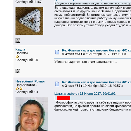
Сообщений: 4167
С одной стороны, наши люди по неопытности уход
Есть еще один вариант, слишком циничный и мене
быть-может и на другом конце Земли. Подумайте с
иммунной системой. В противном случае, этому ч
искусственно подавляющие работу иммунной систе
пациенты, которые могут оплатить поиск донора с
донора. Вот поэтому такие "люди уходят "туда" и 
Карла
Re: Физика как и достаточно богатая ФС
Новичок
«
Ответ #33 :
09 Сентября 2017, 14:44:11 »
Сообщений: 20
Убивать надо тех, кто этим занимается....
Невесёлый Роман
Re: Физика как и достаточно богатая ФС
Пользователь
«
Ответ #34 :
19 Ноября 2019, 18:40:57 »
Сообщений: 94
Цитата: axby от 13 Июня 2017, 20:01:02
Философия ассимилирует в себе все науки и вооб
философии, но физики просто не любят философов
философии ждёт смерть от засилия бездарями и пр