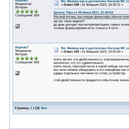
Корнак7
Re: Физика как и достаточно богатая ФС
Модератор
«
Ответ #38 :
01 Февраля 2023, 18:39:31 »
Ветеран
Цитата: Pipa от 09 Июня 2017, 21:40:53
Сообщений: 959
На мой взгляд, настоящие философы обычно очен
где вы такое видели?
до драк доходит при интерепретациях самых осно
точные формулировки есть только в 4 пути
Корнак7
Re: Физика как и достаточно богатая ФС
Модератор
«
Ответ #39 :
01 Февраля 2023, 18:55:00 »
Ветеран
опять же вот эта двойственность электромагнитны
Сообщений: 959
непонятно, что тут удивительного
взять песок, обычный песок в какой-нибудь пусты
мы легко можем обнаружить в его поведении как с
удары отдельных песчинок по этому устройству
этой двойственности придается избыточное значени
Страниц:
1
2
[
3
]
Все