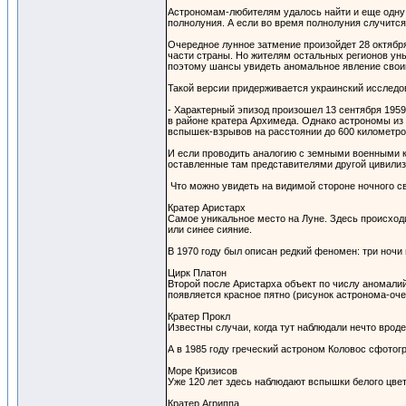
Астрономам-любителям удалось найти и еще одну 
полнолуния. А если во время полнолуния случится
Очередное лунное затмение произойдет 28 октября
части страны. Но жителям остальных регионов уныв
поэтому шансы увидеть аномальное явление свои
Такой версии придерживается украинский исследо
- Характерный эпизод произошел 13 сентября 1959 
в районе кратера Архимеда. Однако астрономы из
вспышек-взрывов на расстоянии до 600 километро
И если проводить аналогию с земными военными к
оставленные там представителями другой цивилиза
Что можно увидеть на видимой стороне ночного с
Кратер Аристарх
Самое уникальное место на Луне. Здесь происходит
или синее сияние.
В 1970 году был описан редкий феномен: три ночи 
Цирк Платон
Второй после Аристарха объект по числу аномалий
появляется красное пятно (рисунок астронома-оче
Кратер Прокл
Известны случаи, когда тут наблюдали нечто вроде
А в 1985 году греческий астроном Коловос сфотог
Море Кризисов
Уже 120 лет здесь наблюдают вспышки белого цве
Кратер Агриппа