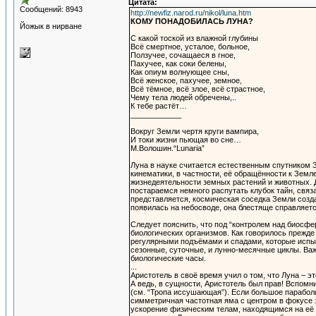
Цитата:
Сообщений: 8943
http://newfiz.narod.ru/nikol/luna.htm
КОМУ ПОНАДОБИЛАСЬ ЛУНА?
Йожык в нирване
С какой тоской из влажной глубины
Всё смертное, усталое, больное,
Ползучее, сочащаеся в гное,
Пахучее, как соки белены,
Как опиум волнующее сны,
Всё женское, пахучее, земное,
Всё тёмное, всё злое, всё страстное,
Чему тела людей обречены,..
К тебе растёт…
____________
Вокруг Земли чертя круги вампира,
И токи жизни пьющая во сне…
М.Волошин.“Lunaria”
Луна в науке считается естественным спутником З
кинематики, в частности, её обращённости к Земл
жизнедеятельности земных растений и животных. 
постараемся немного распутать клубок тайн, связ
представляется, космическая соседка Земли создав
появилась на небосводе, она блестяще справляетс
Следует пояснить, что под “контролем над биосф
биологических организмов. Как говорилось прежде
регулярными подъёмами и спадами, которые испы
сезонные, суточные, и лунно-месячные циклы. Важ
биологические часы.
...
Аристотель в своё время учил о том, что Луна – 
А ведь, в сущности, Аристотель был прав! Вспомн
(см. “Тропа иссушающая”). Если большое параболи
симметричная частотная яма с центром в фокусе з
ускорение физическим телам, находящимся на её с