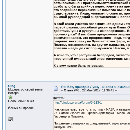
остановились бы программы автоматической ж
сработало бы аварийное переключение на пре
это аварийное переключение помогло бы не вс
существование. Люди, жившие по совести, про
бы свой руководящий энергоисточник и попрос
В этой связи уместно вспомнить об одном ист
первой ракеты, способной достигнуть Луны. О
действия Луны и рухнуть на её поверхность. В
промахнулся? И вот было предложено отправи
рассматривалось это предложение – ведь тогд
озарило: поскольку на Луне нет атмосферы, т
Поэтому остановились на другом варианте, с 
повезло – ведь до сих пор мучается. Неясно, в
А ясно то, что преступный беспредел, захлес
преступный руководящий энергоисточник так и
К этому нужно быть готовыми.
Oleg
Re: Вся, правда о Луне, - анализ аномал
Модератор своей темы
«
Ответ #48 :
22 Мая 2017, 11:36:41 »
Ветеран
Цитата:
Сообщений: 8943
http://ufodos.org.ua/forum/3-213-1
Йожык в нирване
Как свидетельствует статистика и NASA, и незав
27. Самое известное - кратер Аристарха. Число н
Гассенди и Платона.
По данным западных исследователей, одно аномаль
каждую ночь.