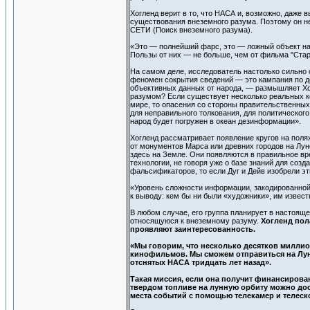
Хогленд верит в то, что НАСА и, возможно, даже
существования внеземного разума. Поэтому он н
СЕТИ (Поиск внеземного разума).
«Это — полнейший фарс, это — ложный объект на
Пользы от них — не больше, чем от фильма "Стар
На самом деле, исследователь настолько сильно
феномен сокрытия сведений — это кампания по де
объективных данных от народа, — размышляет Хогл
разумом? Если существует несколько реальных ко
мире, то опасения со стороны правительственных
для неправильного толкования, для политического
народ будет погружен в океан дезинформации».
Хогленд рассматривает появление кругов на поля
от монументов Марса или древних городов на Лун
здесь на Земле. Они появляются в правильное вре
технологии, не говоря уже о базе знаний для соз
фальсификаторов, то если Дуг и Дейв изобрели эт
«Уровень сложности информации, закодированной 
к выводу: кем бы ни были «художники», им извес
В любом случае, его группа планирует в настоя
относящуюся к внеземному разуму.
Хогленд пол
проявляют заинтересованность.
«Мы говорим, что несколько десятков миллио
кинофильмов. Мы сможем отправиться на Луну
отснятых НАСА тридцать лет назад».
Такая миссия, если она получит финансирован
твердом топливе на лунную орбиту можно дост
места событий с помощью телекамер и телеск