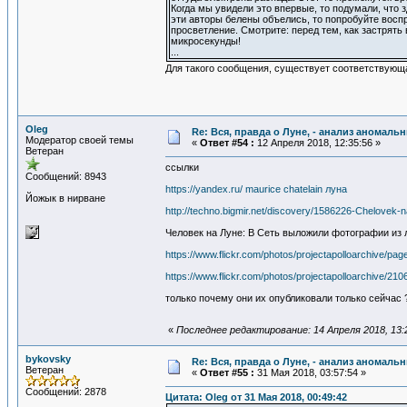
Когда мы увидели это впервые, то подумали, что з
эти авторы белены объелись, то попробуйте вос
просветление. Смотрите: перед тем, как застрять 
микросекунды!
...
Для такого сообщения, существует соответствующ
Oleg
Re: Вся, правда о Луне, - анализ аномал
Модератор своей темы
«
Ответ #54 :
12 Апреля 2018, 12:35:56 »
Ветеран
ссылки
Сообщений: 8943
https://yandex.ru/ maurice chatelain луна
Йожык в нирване
http://techno.bigmir.net/discovery/1586226-Chelovek-n
Человек на Луне: В Сеть выложили фотографии из
https://www.flickr.com/photos/projectapolloarchive/pag
https://www.flickr.com/photos/projectapolloarchive/21
только почему они их опубликовали только сейчас
«
Последнее редактирование: 14 Апреля 2018, 13:
bykovsky
Re: Вся, правда о Луне, - анализ аномал
Ветеран
«
Ответ #55 :
31 Мая 2018, 03:57:54 »
Сообщений: 2878
Цитата: Oleg от 31 Мая 2018, 00:49:42