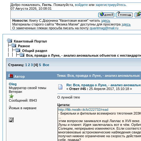
Добро пожаловать,
Гость
. Пожалуйста,
войдите
или
зарегистрируйтесь
.
07 Августа 2026, 10:08:01
Новости:
Книгу С.Доронина "Квантовая магия" читать
здесь
Материалы старого сайта "Физика Магии" доступны для просмотра
здесь
О замеченных глюках просьба писать на почту
quantmag@mail.ru
Квантовый Портал
Разное
Общий раздел
Вся, правда о Луне, - анализ аномальных объектов с нестандар
Страниц:
1
2
3
[
4
]
5
Все
Тема: Вся, правда о Луне, - анализ аномальных
Автор
Oleg
Re: Вся, правда о Луне, - анализ аномал
Модератор своей темы
«
Ответ #45 :
25 Апреля 2017, 15:10:18 »
Ветеран
О лунной тяге
Сообщений: 8943
Цитата:
Йожык в нирване
http://flib.nwalkr.tk/b/222732/read
- Бирюльки и фитюльки всемирного тяготения 203K
...
этим вопросом занимался ещё Лаплас в XVII веке.
Луны и планет. Идея заключалась вот в чём. Орби
Солнцем, непрерывно изменяются. Если соответст
многовековые астрономические наблюдения свидет
получил нижнее ограничение на скорость действия 
себе, правда?