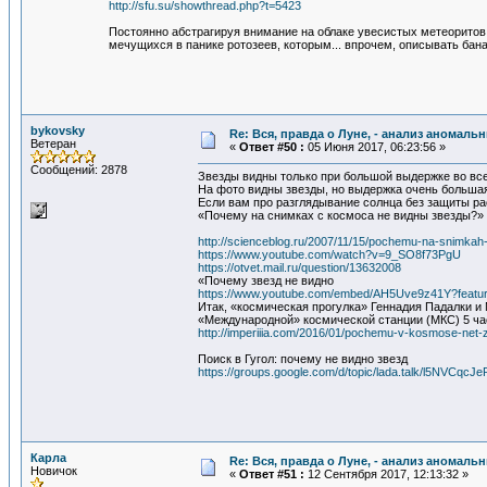
http://sfu.su/showthread.php?t=5423
Постоянно абстрагируя внимание на облаке увесистых метеоритов 
мечущихся в панике ротозеев, которым... впрочем, описывать ба
bykovsky
Re: Вся, правда о Луне, - анализ аномал
Ветеран
«
Ответ #50 :
05 Июня 2017, 06:23:56 »
Сообщений: 2878
Звезды видны только при большой выдержке во все
На фото видны звезды, но выдержка очень большая,
Если вам про разглядывание солнца без защиты ра
«Почему на снимках с космоса не видны звезды?»
http://scienceblog.ru/2007/11/15/pochemu-na-snimkah
https://www.youtube.com/watch?v=9_SO8f73PgU
https://otvet.mail.ru/question/13632008
«Почему звезд не видно
https://www.youtube.com/embed/AH5Uve9z41Y?feat
Итак, «космическая прогулка» Геннадия Падалки и
«Международной» космической станции (МКС) 5 ча
http://imperiiia.com/2016/01/pochemu-v-kosmose-net-z
Поиск в Гугол: почему не видно звезд
https://groups.google.com/d/topic/lada.talk/l5NVCqcJ
Карла
Re: Вся, правда о Луне, - анализ аномал
Новичок
«
Ответ #51 :
12 Сентября 2017, 12:13:32 »