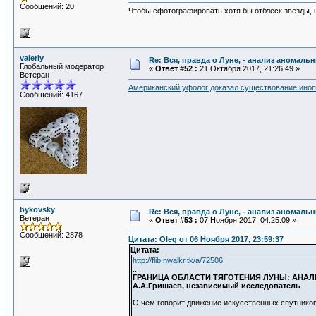
Сообщений: 20
Чтобы сфотографировать хотя бы отблеск звезды,
valeriy
Re: Вся, правда о Луне, - анализ аномал
Глобальный модератор
«
Ответ #52 :
21 Октября 2017, 21:26:49 »
Ветеран
Американский уфолог доказал существование иноп
Сообщений: 4167
bykovsky
Re: Вся, правда о Луне, - анализ аномал
Ветеран
«
Ответ #53 :
07 Ноября 2017, 04:25:09 »
Сообщений: 2878
Цитата: Oleg от 06 Ноября 2017, 23:59:37
Цитата:
http://flib.nwalkr.tk/a/72506
...
ГРАНИЦА ОБЛАСТИ ТЯГОТЕНИЯ ЛУНЫ: АНА
А.А.Гришаев, независимый исследователь
О чём говорит движение искусственных спутнико