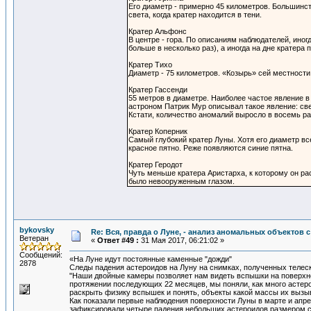
Его диаметр - примерно 45 километров. Большинс
света, когда кратер находится в тени.
Кратер Альфонс
В центре - гора. По описаниям наблюдателей, иног
больше в несколько раз), а иногда на дне кратера
Кратер Тихо
Диаметр - 75 километров. «Козырь» сей местности 
Кратер Гассенди
55 метров в диаметре. Наиболее частое явление в 
астроном Патрик Мур описывал такое явление: све
Кстати, количество аномалий выросло в восемь ра
Кратер Коперник
Самый глубокий кратер Луны. Хотя его диаметр вс
красное пятно. Реже появляются синие пятна.
Кратер Геродот
Чуть меньше кратера Аристарха, к которому он ра
было невооруженным глазом.
bykovsky
Re: Вся, правда о Луне, - анализ аномальных объектов 
Ветеран
«
Ответ #49 :
31 Мая 2017, 06:21:02 »
Сообщений:
«На Луне идут постоянные каменные "дожди"
2878
Следы падения астероидов на Луну на снимках, полученных телес
"Наши двойные камеры позволяет нам видеть вспышки на поверхно
протяжении последующих 22 месяцев, мы поняли, как много астеро
раскрыть физику вспышек и понять, объекты какой массы их вызыв
Как показали первые наблюдения поверхности Луны в марте и апре
зафиксировали четыре падения небольших астероидов размером с 