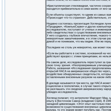
«Кристаллическая стекловидная, частично сохран
находится приблизительно в семи милях от юго-з
Если объекты существуют, то одним из самых важ
«Происходит что-то странное». Действительно, это
Недавно состоялась презентация Хоглендом лунно
«Продиджи», «КомпьюСерве» и других компьютерн
исследователю, поступают от ученых и инженеров,
либо свидетельствах о существовании внеземных
У него создалось глубокое впечатление, «какого
невероятным замалчиванием, и в этом случае ра
домой и не понимаем, что мы видим. Или же пер
Последнее не столь уж невероятно, как может пок
«Если вы работаете в системе, основанной на чес
действуют вразрез с этими принципами, их нельзя
На самом деле, исследователь переступил за гра
свою точку зрения. «Неопровержимым уличающим 
Работа, названная «Исследования предполагаемы
открытий НАСА на американское общество через д
воздействие обнаруженных свидетельств, которые
оставленными внеземным разумом на каком-либо
В докладе называются три места, где НАСА может
социологии и геополитики, в случае такого откр
не разглашать эти сведения американскому народ
убежден исследователь.
Хогленд полагает, что антрополог Маргарет Мид, о
опыту в Восточном Самоа (владение США). В 194
западной цивилизации. «Этот опыт настолько повл
возможности существования внеземных цивилизаци
разума, то это знание может погубить нас. Поэто