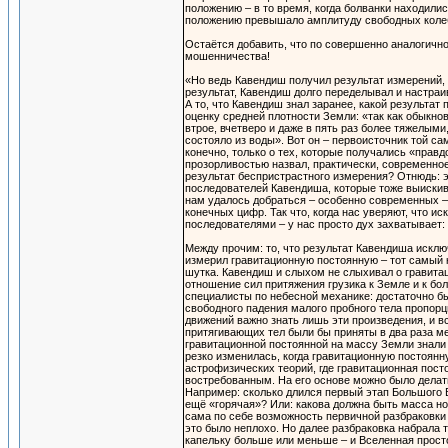
положению – в то время, когда болванки находилис
положению превышало амплитуду свободных колеб
Остаётся добавить, что по совершенно аналогично
мошенничества!
«Но ведь Кавендиш получил результат измерений, и 
результат, Кавендиш долго переделывал и настра
А то, что Кавендиш знал заранее, какой результа
оценку средней плотности Земли: «так как обыкно
втрое, вчетверо и даже в пять раз более тяжелыми
состояло из воды». Вот он – первоисточник той 
конечно, только о тех, которые получались «правд
прозорливостью назвал, практически, современное
результат беспристрастного измерения? Отнюдь: э
последователей Кавендиша, которые тоже выискива
нам удалось добраться – особенно современных –
конечных цифр. Так что, когда нас уверяют, что 
последователями – у нас просто дух захватывает:
Между прочим: то, что результат Кавендиша исклю
измерил гравитационную постоянную – тот самый к
шутка. Кавендиш и слыхом не слыхивал о гравитац
отношение сил притяжения грузика к Земле и к бо
специалисты по небесной механике: достаточно бы
свободного падения малого пробного тела пропор
движений важно знать лишь эти произведения, и в
притягивающих тел были бы приняты в два раза ме
гравитационной постоянной на массу Земли знали 
резко изменилась, когда гравитационную постоян
астрофизических теорий, где гравитационная пост
востребованным. На его основе можно было дела
Например: сколько длился первый этап Большого 
ещё «горячая»? Или: какова должна быть масса н
сама по себе возможность первичной разбраковки 
это было неплохо. Но далее разбраковка набрала т
капельку больше или меньше – и Вселенная просто