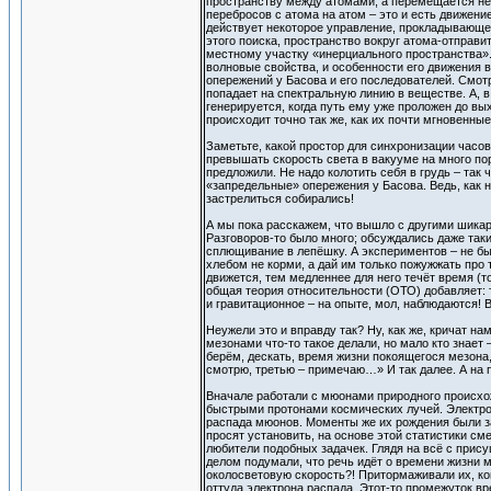
пространству между атомами, а перемещается неп
перебросов с атома на атом – это и есть движени
действует некоторое управление, прокладывающее 
этого поиска, пространство вокруг атома-отправи
местному участку «инерциального пространства». 
волновые свойства, и особенности его движения 
опережений у Басова и его последователей. Смот
попадает на спектральную линию в веществе. А, в
генерируется, когда путь ему уже проложен до вы
происходит точно так же, как их почти мгновенные
Заметьте, какой простор для синхронизации часо
превышать скорость света в вакууме на много пор
предложили. Не надо колотить себя в грудь – так 
«запредельные» опережения у Басова. Ведь, как н
застрелиться собирались!
А мы пока расскажем, что вышло с другими шикар
Разговоров-то было много; обсуждались даже таки
сплющивание в лепёшку. А экспериментов – не бы
хлебом не корми, а дай им только пожужжать про 
движется, тем медленнее для него течёт время (то
общая теория относительности (ОТО) добавляет: т
и гравитационное – на опыте, мол, наблюдаются! 
Неужели это и вправду так? Ну, как же, кричат на
мезонами что-то такое делали, но мало кто знает 
берём, дескать, время жизни покоящегося мезона,
смотрю, третью – примечаю…» И так далее. А на 
Вначале работали с мюонами природного происхож
быстрыми протонами космических лучей. Электро
распада мюонов. Моменты же их рождения были за
просят установить, на основе этой статистики с
любители подобных задачек. Глядя на всё с при
делом подумали, что речь идёт о времени жизни 
околосветовую скорость?! Притормаживали их, к
оттуда электрона распада. Этот-то промежуток в