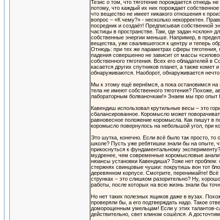
Тезис о том, что тяготение порождается отнюдь н
потому, что каждый их них порождает собственное
что вещество не имеет никакого отношения к произ
вопрос – «К чему?» - несколько некорректен. Пра
посредник и создаёт! Предписывая собственной эн
частицы в пространстве. Там, где задан «склон» д
собственные энергии меньше. Например, в предела
вещества, уже свалившегося к центру и теперь обр
Отнюдь: при тех же параметрах сферы тяготения, м
падения совершенно не зависит от массы «силовог
собственного тяготения. Всех его обладателей в С
касается других спутников планет, а также комет 
обнаруживаются. Наоборот, обнаруживается нечто
Мы к этому ещё вернёмся, а пока остановимся на 
тела не имеют собственного тяготения? Похоже, ав
лабораторным болваночкам!» Знаем мы про опыт К
Кавендиш использовал крутильные весы – это гори
сбалансированное. Коромысло может поворачиватьс
равновесное положение коромысла. Как пишут в п
коромысло повернулось на небольшой угол, при ко
Это шутка, конечно. Если всё было так просто, т
школе? Пусть уже ребятишки знали бы на опыте, чт
прикоснуться к фундаментальному эксперименту? М
мудренее, чем современные коромысловые аналити
нюансы установки Кавендиша? Тоже нет проблем: с
стержнях свинцовые чушки: покрутишь вон тот блок
деревянном корпусе. Смотрите, перенимайте! Всё
струнках – это слишком разорительно? Ну, хорошо
работы, после которых на всю жизнь знали бы точн
Но нет таких полезных ящиков даже в вузах. Похо
проверяли бы, а его подтверждать надо. Такое отв
доморощенным умельцам! Если у этих талантов-са
действительно, свет клином сошёлся. А досточтим