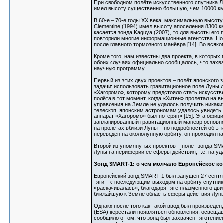
При свободном полёте искусственного спутника Л
имел высоту существенно большую, чем 10000 к
В 60-е – 70-е годы ХХ века, максимальную высоту
Clementine (1994) имел высоту апоселения 8300 км,
касается зонда Kaguya (2007), то для высоты его 
повторили многие информационные агентства. Но 
после главного тормозного манёвра [14]. Во вся
Кроме того, нам известны два проекта, в которых
обоих случаях официально сообщалось, что захва
научную программу.
Первый из этих двух проектов – полёт японского 
задачи: использовать гравитационное поле Луны д
«Хагоромо», которому предстояло стать искусст
полёта в тот момент, когда «Хитен» пролетал на 
управления на Земле не удалось получить никаки
телескоп, японским астрономам удалось увидеть,
аппарат «Хагоромо» был потерян» [15]. Эта офиц
запланированный гравитационный манёвр основног
на пролётах вблизи Луны – но подробностей об эт
переведён на окололунную орбиту, он проходил на
Второй из упомянутых проектов – полёт зонда SMA
Луны на периферии её сферы действия, т.е. на уд
Зонд SMART-1: о чём молчало Европейское к
Европейский зонд SMART-1 был запущен 27 сентя
тяги – с последующим выходом на орбиту спутник
«раскачивалась», благодаря тяге плазменного дви
ближайшую к Земле область сферы действия Луны
Однако после того как такой ввод был произведё
(ESA) перестали появляться обновления, освеща
сообщило о том, что зонд был захвачен тяготение