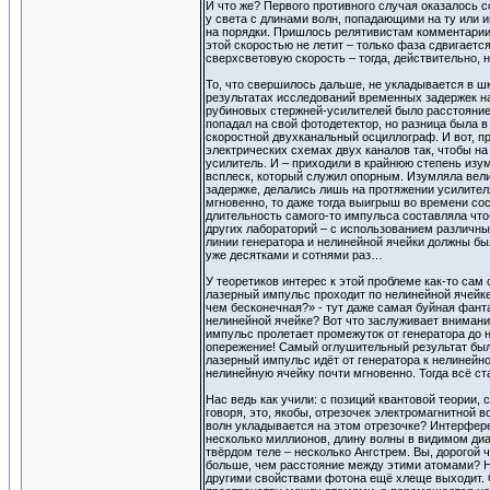
И что же? Первого противного случая оказалось 
у света с длинами волн, попадающими на ту или 
на порядки. Пришлось релятивистам комментарии с
этой скоростью не летит – только фаза сдвигаетс
сверхсветовую скорость – тогда, действительно,
То, что свершилось дальше, не укладывается в шк
результатах исследований временных задержек н
рубиновых стержней-усилителей было расстояние о
попадал на свой фотодетектор, но разница была в 
скоростной двухканальный осциллограф. И вот, пр
электрических схемах двух каналов так, чтобы н
усилитель. И – приходили в крайнюю степень изу
всплеск, который служил опорным. Изумляла вели
задержке, делались лишь на протяжении усилите
мгновенно, то даже тогда выигрыш во времени сост
длительность самого-то импульса составляла что
других лабораторий – с использованием различны
линии генератора и нелинейной ячейки должны бы
уже десятками и сотнями раз…
У теоретиков интерес к этой проблеме как-то сам 
лазерный импульс проходит по нелинейной ячейке
чем бесконечная?» - тут даже самая буйная фанта
нелинейной ячейке? Вот что заслуживает внимани
импульс пролетает промежуток от генератора до 
опережение! Самый оглушительный результат был 
лазерный импульс идёт от генератора к нелинейно
нелинейную ячейку почти мгновенно. Тогда всё ста
Нас ведь как учили: с позиций квантовой теории, 
говоря, это, якобы, отрезочек электромагнитной в
волн укладывается на этом отрезочке? Интерфере
несколько миллионов, длину волны в видимом диа
твёрдом теле – несколько Ангстрем. Вы, дорогой ч
больше, чем расстояние между этими атомами? Не
другими свойствами фотона ещё хлеще выходит. С