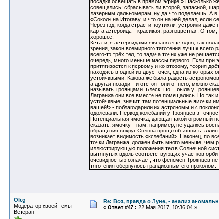
посадки освещать в прямом эфире!» Насколько же
совещались: сбрасывать ли второй, запасной, ша
лазерным дальномерам, ну да что поделаешь. А в п
«Сокол» на Итокаву, и что он на ней делал, если се
Через год, когда страсти поутихли, устроили да
карта астероида – красивая, разноцветная. О том,
хорошее.
Кстати, с астероидами связано ещё одно, как пола
зрения, закон всемирного тяготения лучше всего 
всего-то трёх тел, то задача точно уже не решает
очередь, много меньше массы первого. Если при эт
притягивается к первому и ко второму, теория даё
находясь в одной из двух точек, одна из которых о
устойчивыми. Какова же была радость астрономов,
а другая позади – и отстоят они от него, можно ска
называть Троянцами. Блеск! Но… была у Троянцев 
Лагранжа они все вместе не помещались. Но так и 
устойчивые, значит, там потенциальные ямочки им
вашей!» - поблагодарили их астрономы и с покло
одолевали. Период колебаний у Троянцев в точност
Потенциальная ямочка, дающая такой огромный пер
сказать, ямочку – нам, например, не удалось восп
обращения вокруг Солнца проще объяснить эллипти
возникает видимость «колебаний». Наконец, по вс
точки Лагранжа, должен быть много меньше, чем р
иллюстрирующую положения тел в Солнечной систе
вытянутых вдоль соответствующих участков орбиты
очевидностью означает, что феномен Троянцев не
тяготения обернулось грандиозным его проколом.
Oleg
Re: Вся, правда о Луне, - анализ аномал
Модератор своей темы
«
Ответ #47 :
22 Мая 2017, 10:36:04 »
Ветеран