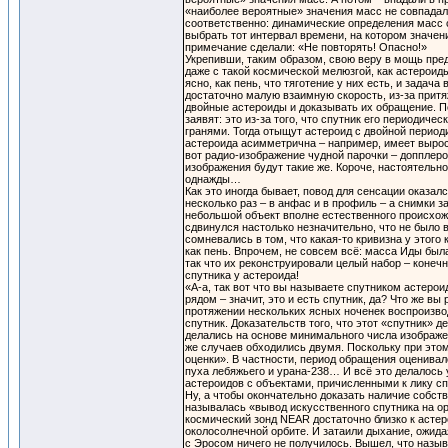
«наиболее вероятные» значения масс не совпадали
соответственно: динамические определения масс с
выбрать тот интервал времени, на котором значен
примечание сделали: «Не повторять! Опасно!»
Укрепивши, таким образом, свою веру в мощь пред
даже с такой космической мелюзгой, как астероиды
ясно, как пень, что тяготение у них есть, и задач
достаточно малую взаимную скорость, из-за притя
двойные астероиды и доказывать их обращение. П
заявят: это из-за того, что спутник его периодиче
гранями. Тогда отыщут астероид с двойной периоди
астероида асимметрична – например, имеет вырост
вот радио-изображение чудной парочки – допплеров
изображения будут такие же. Короче, настоятель
однажды…
Как это иногда бывает, повод для сенсации оказа
несколько раз – в анфас и в профиль – а снимки 
небольшой объект вполне естественного происхож
сдвинулся настолько незначительно, что не было 
сомневались в том, что какая-то кривизна у этого
как пень. Впрочем, не совсем всё: масса Иды был
так что их реконструировали целый набор – конеч
спутника у астероида!
«А-а, так вот что вы называете спутником астерои
рядом – значит, это и есть спутник, да? Что же 
протяжении нескольких ясных ноченек воспроизвод
спутник. Доказательств того, что этот «спутник»
делались на основе минимального числа изображе
же случаев обходились двумя. Поскольку при это
оценки». В частности, период обращения оценивал
пуха лебяжьего и урана-238… И всё это делалось
астероидов с объектами, причисленными к лику с
Ну, а чтобы окончательно доказать наличие собст
называлась «вывод искусственного спутника на о
космический зонд NEAR достаточно близко к астер
околосолнечной орбите. И затаили дыхание, ожида
с Эросом ничего не получилось. Вышел, что назыв