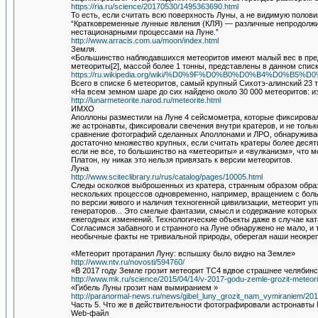
https://ria.ru/science/20170530/1495363690.html
То есть, если считать всю поверхность Луны, а не видимую полови
“Кратковременные лунные явления (КЛЯ) — различные непродолжи
нестационарными процессами на Луне.”
http://www.arracis.com.ua/moon/index.html
Земля.
«Большинство наблюдавшихся метеоритов имеют малый вес в преде
метеориты[2], массой более 1 тонны, представлены в данном списк
https://ru.wikipedia.org/wiki/%D0%9F%D0%B0%D0%B4%
Всего в списке 6 метеоритов, самый крупный Сихотэ-алинский 23 т
«На всем земном шаре до сих найдено около 30 000 метеоритов: и
http://lunarmeteorite.narod.ru/meteorite.html
ИМХО
Аполлоны разместили на Луне 4 сейсмометра, которые фиксировал
же астронавты, фиксировали свечения внутри кратеров, и не тольк
сравнение фотографий сделанных Аполлонами и ЛРО, обнаруживает
достаточно множество крупных, если считать кратеры более десяти
если не все, то большинство на «метеориты» и «вулканизм», что м
Платон, ну никак это нельзя привязать к версии метеоритов.
Луна
http://www.sciteclibrary.ru/rus/catalog/pages/10005.html
Следы осколков выброшенных из кратера, странным образом образ
нескольких процессов одновременно, например, вращением с больш
по версии живого и наличия техногенной цивилизации, метеорит у
генераторов... Это смелые фантазии, смысл и содержание которы
ежегодных изменений. Технологические объекты даже в случае ка
Согласимся забавного и странного на Луне обнаружено не мало, и 
необычные факты не тривиальной природы, оберегая наши неокреп
«Метеорит протаранил Луну: вспышку было видно на Земле»
http://www.ntv.ru/novosti/594760/
«В 2017 году Земле грозит метеорит ТС4 вдвое страшнее челябинс
http://www.mk.ru/science/2015/04/14/v-2017-godu-zemle-grozit-meteor
«Гибель Луны грозит нам вымиранием »
http://paranormal-news.ru/news/gibel_luny_grozit_nam_vymiraniem/20
Часть 5. Что же в действительности фотографировали астронавты
Web-файл