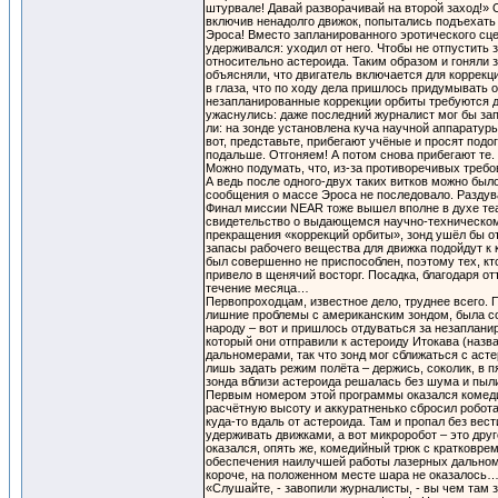
штурвале! Давай разворачивай на второй заход!» 
включив ненадолго движок, попытались подъехать к
Эроса! Вместо запланированного эротического сц
удерживался: уходил от него. Чтобы не отпустить
относительно астероида. Таким образом и гоняли 
объясняли, что двигатель включается для коррек
в глаза, что по ходу дела пришлось придумывать
незапланированные коррекции орбиты требуются д
ужаснулись: даже последний журналист мог бы зап
ли: на зонде установлена куча научной аппаратуры
вот, представьте, прибегают учёные и просят подо
подальше. Отгоняем! А потом снова прибегают те. 
Можно подумать, что, из-за противоречивых требо
А ведь после одного-двух таких витков можно был
сообщения о массе Эроса не последовало. Раздува
Финал миссии NEAR тоже вышел вполне в духе теа
свидетельство о выдающемся научно-техническом д
прекращения «коррекций орбиты», зонд ушёл бы от 
запасы рабочего вещества для движка подойдут к к
был совершенно не приспособлен, поэтому тех, к
привело в щенячий восторг. Посадка, благодаря о
течение месяца…
Первопроходцам, известное дело, труднее всего. 
лишние проблемы с американским зондом, была с
народу – вот и пришлось отдуваться за незаплан
который они отправили к астероиду Итокава (назв
дальномерами, так что зонд мог сближаться с аст
лишь задать режим полёта – держись, соколик, в 
зонда вблизи астероида решалась без шума и пыл
Первым номером этой программы оказался комедий
расчётную высоту и аккуратненько сбросил робота
куда-то вдаль от астероида. Там и пропал без ве
удерживать движками, а вот микроробот – это дру
оказался, опять же, комедийный трюк с кратковре
обеспечения наилучшей работы лазерных дальном
короче, на положенном месте шара не оказалось… 
«Слушайте, - завопили журналисты, - вы чем там 