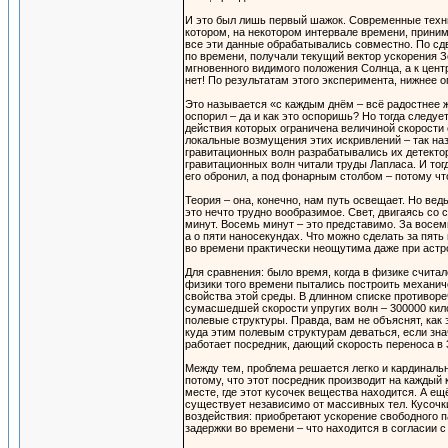
И это был лишь первый шажок. Современные техни
котором, на некотором интервале времени, прини
все эти данные обрабатывались совместно. По сд
по времени, получали текущий вектор ускорения З
мгновенного видимого положения Солнца, а к цент
нет! По результатам этого эксперимента, нижнее о
Это называется «с каждым днём – всё радостнее ж
оспорил – да и как это оспоришь? Но тогда следуе
действия которых ограничена величиной скорости 
локальные возмущения этих искривлений – так наз
гравитационных волн разрабатывались их детектор
гравитационных волн читали труды Лапласа. И тогд
его обронил, а под фонарным столбом – потому что
Теория – она, конечно, нам путь освещает. Но вед
это нечто трудно вообразимое. Свет, двигаясь со
минут. Восемь минут – это представимо. За восем
а о пяти наносекундах. Что можно сделать за пять
во времени практически неощутима даже при аст
Для сравнения: было время, когда в физике счита
физики того времени пытались построить механич
свойства этой среды. В длинном списке противоре
сумасшедшей скорости упругих волн – 300000 кило
полевые структуры. Правда, вам не объяснят, как 
куда этим полевым структурам деваться, если знач
работает посредник, дающий скорость переноса в 
Между тем, проблема решается легко и кардинально
потому, что этот посредник производит на каждый
месте, где этот кусочек вещества находится. А ещ
существует независимо от массивных тел. Кусочк
воздействия: приобретают ускорение свободного па
задержки во времени – что находится в согласии 