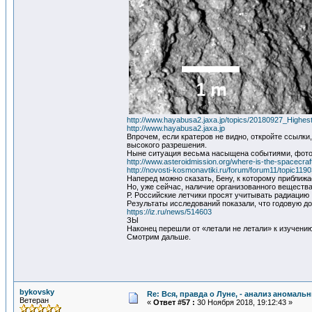
http://www.hayabusa2.jaxa.jp/topics/20180927_Highes
http://www.hayabusa2.jaxa.jp
Впрочем, если кратеров не видно, откройте ссылки
высокого разрешения.
Ныне ситуация весьма насыщена событиями, фото м
http://www.asteroidmission.org/where-is-the-spacecraf
http://novosti-kosmonavtiki.ru/forum/forum11/topic1
Наперед можно сказать, Бену, к которому приближа
Но, уже сейчас, наличие организованного вещества,
Р. Российские летчики просят учитывать радиацию
Результаты исследований показали, что годовую до
https://iz.ru/news/514603
ЗЫ
Наконец перешли от «летали не летали» к изучению
Смотрим дальше.
bykovsky
Re: Вся, правда о Луне, - анализ аномал
Ветеран
«
Ответ #57 :
30 Ноября 2018, 19:12:43 »