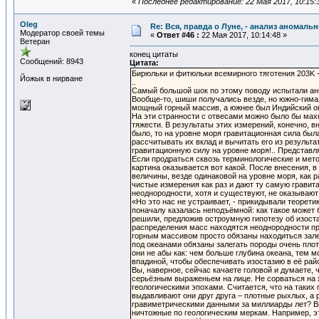
«
Последнее редактирование: 22 Мая 2017, 10:15:
Oleg
Re: Вся, правда о Луне, - анализ аномал
Модератор своей темы
«
Ответ #46 :
22 Мая 2017, 10:14:48 »
Ветеран
конец цитаты
Сообщений: 8943
Цитата:
Бирюльки и фитюльки всемирного тяготения 203K 
Йожык в нирване
..
Самый большой шок по этому поводу испытали анг
Вообще-то, шиши получались везде, но южно-гима
мощный горный массив, а южнее был Индийский ок
На эти странности с отвесами можно было бы мах
тяжести. В результаты этих измерений, конечно, 
было, то на уровне моря гравитационная сила был
рассчитывать их вклад и вычитать его из результ
гравитационную силу на уровне моря!.. Представля
Если продраться сквозь терминологические и мет
картина оказывается вот какой. После внесения, в
величины, везде одинаковой на уровне моря, как р
чистые измерения как раз и дают ту самую гравит
неоднородности, хотя и существуют, не оказывают
«Но это нас не устраивает, - прикидывали теорети
поначалу казалась неподъёмной: как такое может б
решили, предложив остроумную гипотезу об изост
распределения масс находятся неоднородности пр
горным массивом просто обязаны находиться зале
под океанами обязаны залегать породы очень плот
они не абы как: чем больше глубина океана, тем
впадиной, чтобы обеспечивать изостазию в её рай
Вы, наверное, сейчас качаете головой и думаете, 
серьёзным выраженьем на лице. Не сорваться на 
геологическими эпохами. Считается, что на таких
выдавливают они друг друга – плотные рыхлых, а
гравиметрическими данными за миллиарды лет? Вп
ничтожные по геологическим меркам. Например, э