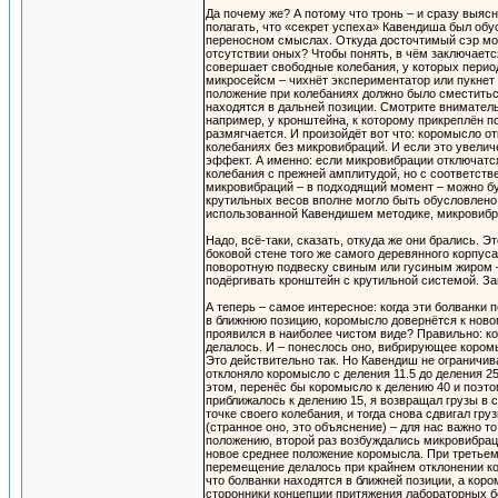
Да почему же? А потому что тронь – и сразу выясн
полагать, что «секрет успеха» Кавендиша был об
переносном смыслах. Откуда досточтимый сэр мог
отсутствии оных? Чтобы понять, в чём заключаетс
совершает свободные колебания, у которых период
микросейсм – чихнёт экспериментатор или пукнет –
положение при колебаниях должно было сместиться 
находятся в дальней позиции. Смотрите вниматель
например, у кронштейна, к которому прикреплён 
размягчается. И произойдёт вот что: коромысло о
колебаниях без микровибраций. И если это увели
эффект. А именно: если микровибрации отключатся
колебания с прежней амплитудой, но с соответс
микровибраций – в подходящий момент – можно бу
крутильных весов вполне могло быть обусловлен
использованной Кавендишем методике, микровибр
Надо, всё-таки, сказать, откуда же они брались. 
боковой стене того же самого деревянного корпуса
поворотную подвеску свиным или гусиным жиром – 
подёргивать кронштейн с крутильной системой. З
А теперь – самое интересное: когда эти болванки 
в ближнюю позицию, коромысло довернётся к ново
проявился в наиболее чистом виде? Правильно: к
делалось. И – понеслось оно, вибрирующее коромы
Это действительно так. Но Кавендиш не ограничив
отклоняло коромысло с деления 11.5 до деления 25
этом, перенёс бы коромысло к делению 40 и поэто
приближалось к делению 15, я возвращал грузы в 
точке своего колебания, и тогда снова сдвигал гр
(странное оно, это объяснение) – для нас важно т
положению, второй раз возбуждались микровибрац
новое среднее положение коромысла. При третьем
перемещение делалось при крайнем отклонении кор
что болванки находятся в ближней позиции, а коро
сторонники концепции притяжения лабораторных бо