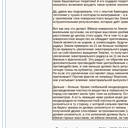
такие башковитые теоретики! А кто подарил теоре
оказалось возможно выудить такое нужное значени
Да, давно мы подозревали, что с опытом Кавендиша
тяготение у чушек в полтораста килограммов – а 
у триллионов тонн поверхностного вещества Земл
оглушительными результатами, которые даёт грав
Вот как она это делает. Вблизи поверхности Земли
маленьким кусочкам, на которые мысленно разби
расстояния до центра этого шара. Но в том-то и д
поверхностное вещество не обладает притягивающ
Земля является не шаром, а эллипсоидом, будучи
радиус Земли примерно на 21 км больше полярного
Если прикинуть увеличение экваториального ради
(из-за собственного вращения Земли), то получае
увеличение экваториального радиуса на 11 км вызо
близкую к фактической. Это радует; но обратим в
дополнительное противодействие центробежным си
противодействие, и тем меньше должно быть резу
четыре тонны на кубометр, увеличение экваториаль
Но если это увеличение составляет лишь немногим
притягивает! Против фактов не попрёшь! Впрочем,
они учитывают влияние экваториальной выпуклост
Дальше – больше. Кроме глобальной неоднородност
распределении плотности вещества в поверхностно
пород составляет около трёх тонн на кубометр. Ес
километров. А есть лежащие ниже уровня моря дол
неоднородности поверхностной плотности должны 
уклоняться в ту сторону, с которой сильнее прит
на берегу океана он должен уклоняться от океана
полученной двумя способами: астрономическим (с 
должен уклоняться, а эти уклонения должны быть 
вблизи горных массивов, ни вблизи океанов, ни та