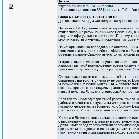
Цитата:
http://flib.flibusta.is/b/224161/read#t47
- Запрещенная история 3351K скачать: (fb2) - (epub
Глава 40. АРТЕФАКТЫ В КОСМОСЕ
Для писателя Ричарда Хогленда след древних вн
Начиная с 1981 г., гигантское и загадочное лицо
существования разумной жизни во Вселенной, а не
получили официального признания. Поэтому специ
многих известных ученых и инженеров, которые 
На исчерпывающее исследование снимков «Лица н
современные научные приборы, «Миссия на Марс» 
объекты в районе Сидония являются останками не
Потрясающая возможность существования таких а
явилось причиной возникновения довольно заметны
приступить к детальному фотографированию. Сним
Сколько нам придется еще ждать, чтобы этот воп
свидетельства того, что человек не одинок во Все
многочисленных фотоснимках НАСА свидетельств
неготова провести необходимые работы по проверк
первый полет на Луну, финансируемый из частных
Если кто-то и подходит для такой работы, то это
работал в качестве консультанта для всех основн
послания человечества (совместно с Эриком Бёрд
рукотворном объекте, покинувшем ее — на автом
Хогленд и Бёрджесс первоначально передали идею
с выражением признательности в престижном жур
Дэвид Скотт перед телезрителями всего мира подб
приземляться в одно и то же время (кстати, Галил
получению научных доказательств существования