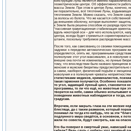
конструкции Луны является именно параболическо
геометрическом центре. Об эффективности работы 
массы Земли. При этом в центре Луны, конечно, не
ни поразительно, всё тяготение Луны, вздымающе
тяготением Земли. Можно сказать, что Земля сама
за волосы из болота. Что же касается собственно
да внешнюю оболочку, которая выполняет защитны
к Земле была решена способом из разряда простей
“пассивная гравитационная стабилизация ориентац
вдоль некоторой оси – для чего используются, нап
центра, всегда будет стремиться сориентироватьс
штанги, поскольку требуемое распределение масс
После того, как самозванец со своими помощника
задумки: к переделке автоматических программ жи
определяется, опять же, программными средствами
полнолуние этот угол максимален, а в новолуние о
внешне она почти не изменилась, но лунные биори
тому, что впоследствии было названо принципом в
женские и мужские биоритмы предусмотрительно 
а самки, наоборот, физический подъём и эмоциона
новолуния и в полнолуния чреваты неприятностями
статистиками медиков, криминалистов, психиа
такая гармония получается. Особенно показат
то угол, задающий лунный цикл, становится не
программы, то ли что ещё, но животные при эт
творится на небе, самки обычно испытывают 
поведении животных наблюдаются и тогда, ког
градусам.
Впрочем, если закрыть глаза на эти мелкие н
блестяще, да с таким размахом, который пора
понимал ли тогда кто-нибудь, что за эти “бл
подлунного мира сведётся, в основном, к пото
жили по совести, будут смотреть, как на опа
Кто бы поверил в смертный ужас, нависший на
гибели? Ведь сдуть с орбиты этот дешёвый па