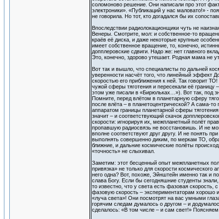
соломоново решение. Они написали про этот факт 
электроники». «Публикаций у нас маловато!» - по
не говорила. Но тот, кто догадался бы их сопоста
Впоследствии радиолокационщики чуть не наизна
Венеры. Смотрите, мол: и собственное-то вращен
краёв её диска, и даже некоторые крупные особен
имеет собственное вращение, то, конечно, истин
допплеровские сдвиги. Надо же: нет главного вкла
Это, конечно, здорово утешает. Родная мама не 
Вот так и вышло, что специалисты по дальней к
уверенности насчёт того, что линейный эффект Д
скоростью его приближения к ней. Так говорит ТО!
чужой сферы тяготения и пересекали её границу –
этом уже писали в «Бирюльках…»). Вот так, под з
Помните, перед влётом в планетарную сферу тягот
после влёта – в планетоцентрической? А сама-то 
аппаратом границы планетарной сферы тяготения, 
значит – и соответствующий скачок допплеровско
скорости: игнорируя их, межпланетный полёт прав
пропавшую радиосвязь не восстановишь. И не могл
вполне соответствуют друг другу. И не понять пр
выполнять совершенно диким, по меркам ТО, образ
ближние, и дальние космические полёты происходят
«точность» не слыхивал.
Заметим: этот бесценный опыт межпланетных полё
привязка» не только для скорости космического апп
него одна? Вот, похоже, Эйнштейн именно так и пол
слава Богу. Если бы сегодняшние студенты знали,
то известно, что у света есть фазовая скорость,
фазовую скорость – экспериментаторам хорошо из
«луча света»! Они посмотрят на вас умными глаза
горячим следам думалось о другом – и додумалос
сделалось: «В том числе – и сам свет!» Поясняе