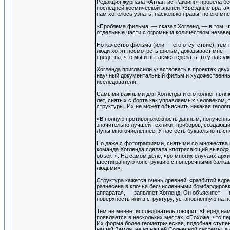
Редакция журнала «Атлантис Райзинг» провела бе
последней космической эпопеи «Звездные врата»,
нам хотелось узнать, насколько правы, по его м
«Проблема фильма, — сказал Хогленд, — в том, ч
отдельные части с огромным количеством незав
Но качество фильма (или — его отсутствие), тем 
люди хотят посмотреть фильм, доказывает мне —
средства, что мы и пытаемся сделать, то у нас уж
Хогленда пригласили участвовать в проектах дву
научный документальный фильм и художественный
исследователя.
Самыми важными для Хогленда и его коллег явля
лет, снятых с борта как управляемых человеком, 
структуры. Их не может объяснить никакая геоло
«В полную противоположность данным, полученны
значительно лучшей техники, приборов, создающи
Луны многочисленнее. У нас есть буквально тыся
Но даже с фотографиями, снятыми со множества 
команда Хогленда сделала «потрясающий вывод».
объект». На самом деле, «во многих случаях ар
шестигранную конструкцию с поперечными балками 
людьми».
Структура кажется очень древней, «разбитой вдр
разнесена в клочья бесчисленными бомбардировка
аппарата», — заявляет Хогленд. Он объясняет — 
поверхность или в структуру, установленную на п
Тем не менее, исследователь говорит: «Перед на
появляется в нескольких местах. «Похоже, что п
Их форма более геометрическая, подобная ступе
нашей Земли, не из нашей Солнечной системы, а 