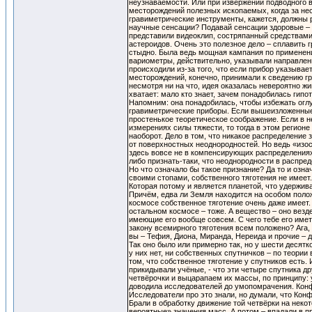
неузнаваемости. Или при извержении подводного в
месторождений полезных ископаемых, когда за неск
гравиметрические инструменты, кажется, должны 
научные сенсации? Подавай сенсации здоровые – в
представили видеоклип, состряпанный средствами
астероидов. Очень это полезное дело – сплавить 
стыдно. Была ведь мощная кампания по применени
вариометры, действительно, указывали направлени
происходили из-за того, что если прибор указывае
месторождений, конечно, принимали к сведению г
несмотря ни на что, идея оказалась невероятно ж
хватает: мало кто знает, зачем понадобилась гипот
Напомним: она понадобилась, чтобы избежать огл
гравиметрические приборы. Если вышеизложенные фа
простенькое теоретическое соображение. Если в 
измерениях силы тяжести, то тогда в этом регион
наоборот. Дело в том, что никакое распределение
от поверхностных неоднородностей. Но ведь «изо
здесь вовсе не в компенсирующих распределениях 
либо признать-таки, что неоднородности в распре
Но что означало бы такое признание? Да то и озн
своими стопами, собственного тяготения не имеет.
Которая потому и является планетой, что удержив
Причём, едва ли Земля находится на особом полож
космосе собственное тяготение очень даже имеет. 
остальном космосе – тоже. А вещество – оно везд
имеющие его вообще совсем. С чего тебе его иметь,
закону всемирного тяготения всем положено? Ага,
вы – Тефия, Диона, Миранда, Нереида и прочие – 
Так оно было или примерно так, но у шести десят
у них нет, ни собственных спутничков – по теории
том, что собственное тяготение у спутников есть.
прикидывали учёные, - что эти четыре спутника др
четвёрочки и выцарапаем их массы, по принципу: у
доводила исследователей до умопомрачения. Конф
Исследователи про это знали, но думали, что Конф
Брали в обработку движение той четвёрки на нек
вероятные» значения масс. А потом – впадали в п