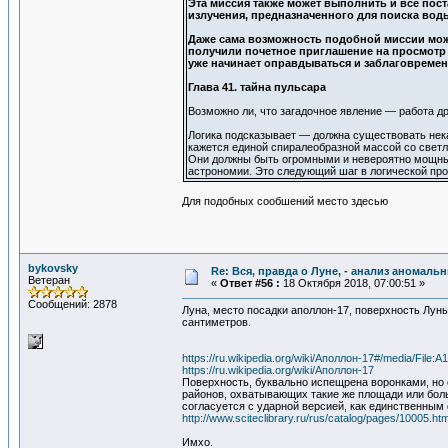
Эта миссия также может выполнить и все пост
излучения, предназначенного для поиска воды
Даже сама возможность подобной миссии може
получили почетное приглашение на просмотр
уже начинает оправдываться и заблаговремен
Глава 41. тайна пульсара
Возможно ли, что загадочное явление — работа 
Логика подсказывает — должна существовать нек
кажется единой спиралеобразной массой со светл
Они должны быть огромными и невероятно мощными
астрономии. Это следующий шаг в логической про
Для подобных сообшений место здесью
bykovsky
Re: Вся, правда о Луне, - анализ аномал
Ветеран
«
Ответ #56 :
18 Октября 2018, 07:00:51 »
Сообщений: 2878
Луна, место посадки аполлон-17, поверхность Лун
сантиметров.
https://ru.wikipedia.org/wiki/Аполлон-17#/media/File:A1
https://ru.wikipedia.org/wiki/Аполлон-17
Поверхность, буквально испещрена воронками, но 
районов, охватывающих такие же площади или боль
согласуется с ударной версией, как единственн
http://www.sciteclibrary.ru/rus/catalog/pages/10005.htm
Имхо.