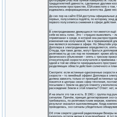
фотографий участков лунной поверхности. После
тридцатилетней давности, сделанные другими ко
окололунном пространстве, ESA известило о том,
издевались информационные агентства. Даже несп
До сих пор на сайте ESA доступны официальные д
первых, полуэллипса подлёта, по которому зонд дв
первого полуэллипса снижения в сфере действия 
....
В электродинамике движущихся тел имеется ещё 
себе во весь голос. Это – страшно вымолвить – 
«привязана» к среде, в которой она распространяе
изменения как излучаемой, так и принимаемой дли
они являются волнами в эфире. Но Эйнштейн упра
Допплера в электродинамике определяется, опять
Откуда, при таких делах, могут браться допплеров
релятивисты до сих пор не понимают: кроме абстр
физического объяснения – опять с треском проко
относительной скорости излучателя и приёмника – 
одной и той же области «инерциального пространст
разделяющих области действия солнечного и план
Смотрите: если истинные-однозначные скорости и
скорости – то линейный эффект Допплера в электр
должна зависеть только от проекций истиннных-о
покоятся в центрах своих сфер тяготения, поэто
посылаем с Земли на другую планету узкополосны
расхождение Земли и этой планеты? Ответ: нет, н
И на опыте это так и есть. В 1961 г. группа под
сигналом. Причём, принцип детектирования эхо-си
требовалось, по релятивистским меркам, компенс
результат оказался ошеломляющим. Когда компенс
проводилась, эхо-сигналы убедительно обнаружи
Об этом секрете удачной радиолокации Венеры ма
скоротать остаток жизни в психлечебнице. А тут 