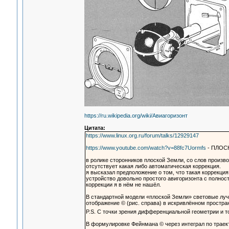
https://ru.wikipedia.org/wiki/Авиагоризонт
Цитата:
https://www.linux.org.ru/forum/talks/12929147
https://www.youtube.com/watch?v=88fc7Uormfs
- ПЛОСК
в ролике сторонников плоской Земли, со слов произво
отсутствует какая либо автоматическая коррекция.
я высказал предположение о том, что такая коррекци
устройство довольно простого авигоризонта с полнос
коррекции я в нём не нашёл.
В стандартной модели «плоской Земли» световые луч
отображение © (рис. справа) в искривлённом простра
P.S. С точки зрения дифференциальной геометрии и 
В формулировке Фейнмана © через интеграл по траект