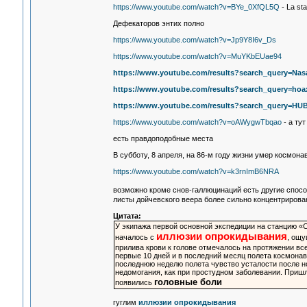
https://www.youtube.com/watch?v=BYe_0XfQL5Q
- La st
Дефекаторов энтих полно
https://www.youtube.com/watch?v=Jp9Y8I6v_Ds
https://www.youtube.com/watch?v=MuYKbEUae94
https://www.youtube.com/results?search_query=Na
https://www.youtube.com/results?search_query=hoa
https://www.youtube.com/results?search_query=H
https://www.youtube.com/watch?v=oAWygwTbqao
- а ту
есть правдоподобные места
В субботу, 8 апреля, на 86-м году жизни умер космонав
https://www.youtube.com/watch?v=k3rnImB6NRA
возможно кроме снов-галлюцинаций есть другие спос
листы дойчевского веера более сильно концентрирован
Цитата:
У экипажа первой основной экспедиции на станцию «
иллюзии опрокидывания
началось с
, ощу
прилива крови к голове отмечалось на протяжении все
первые 10 дней и в последний месяц полета космонав
последнюю неделю полета чувство усталости после но
недомогания, как при простудном заболевании. Пришл
головные боли
появились
гуглим
иллюзии опрокидывания