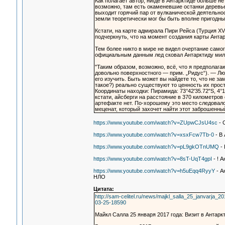
Как полагает автор, нигде в Антарктиде больше н
возможно, там есть окаменевшие останки деревьев
выходит горячий пар от вулканической деятельно
земли теоретически мог бы быть вполне пригодны
Кстати, на карте адмирала Пири Рейса (Турция XV
подчеркнуть, что на момент создания карты Анта
Тем более никто в мире не видел очертание самог
официальным данным лед сковал Антарктиду милл
"Таким образом, возможно, всё, что я предполаг
довольно поверхностного — прим. „Ридус“). — Люб
его изучить. Быть может вы найдете то, что не за
такое?) реально существуют то ценность их просто
Координаты находки: Пирамида: 73°42'35.72"S, 4°1
кстати, айсберги на расстояние в 370 километров 
артефакте нет. По-хорошему это место следовало 
меценат, который захочет найти этот заброшенны
https://www.youtube.com/watch?v=ZUpwCJsU4sc
- 
https://www.youtube.com/watch?v=xsxFcw7Tb-0
- В
https://www.youtube.com/watch?v=pL9gkOTnUMQ
- 
https://www.youtube.com/watch?v=8sT-UqT4gpI
- ! 
https://www.youtube.com/watch?v=h5uEqq4RyyY
- А
НЛО
Цитата:
http://sam-celitel.ru/news/majkl_salla_25_janvarja_2
03-25-18590
Майкл Салла 25 января 2017 года: Визит в Антар