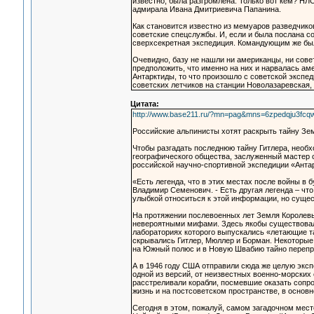
известно, была разгромлена. Только вот кем? НЛ
адмирала Ивана Дмитриевича Папанина.
Как становится известно из мемуаров разведчико
советские спецслужбы. И, если и была послана со
сверхсекретная экспедиция. Командующим же бы
Очевидно, базу не нашли ни американцы, ни совет
предположить, что именно на них и нарвалась ам
Антарктиды, то что произошло с советской экспед
советских летчиков на станции Новолазаревская,
Цитата:
http://www.base211.ru/?mn=pag&mns=6zpedqju3fcq
Российские альпинисты хотят раскрыть тайну Зе
Чтобы разгадать последнюю тайну Гитлера, необх
географического общества, заслуженный мастер 
российской научно-спортивной экспедиции «Антар
«Есть легенда, что в этих местах после войны в
Владимир Семенович. - Есть другая легенда – ч
улыбкой относиться к этой информации, но суще
На протяжении послевоенных лет Земля Королевы
невероятными мифами. Здесь якобы существовала
лабораториях которого выпускались «летающие та
скрывались Гитлер, Мюллер и Борман. Некоторые 
на Южный полюс и в Новую Швабию тайно перепра
А в 1946 году США отправили сюда же целую эксп
одной из версий, от неизвестных военно-морских 
расстреливали корабли, посмевшие оказать сопр
жизнь и на постсоветском пространстве, в основ
Сегодня в этом, пожалуй, самом загадочном мест