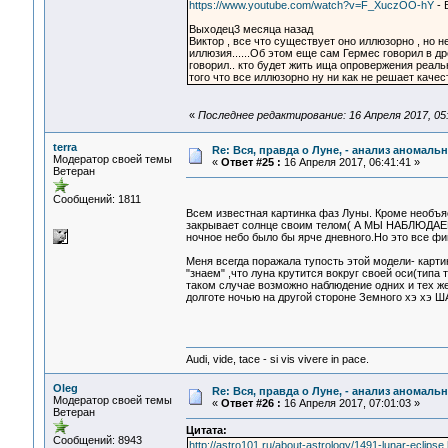
https://www.youtube.com/watch?v=F_XuczOO-hY
- 
Выходец3 месяца назад
Виктор , все что существует оно иллюзорно , но н
иллюзия......Об этом еще сам Гермес говорил в д
говорил.. кто будет жить ища опровержения реаль
того что все иллюзорно ну ни как не решает качест
«
Последнее редактирование: 16 Апреля 2017, 05:
terra
Re: Вся, правда о Луне, - анализ аномал
Модератор своей темы
«
Ответ #25 :
16 Апреля 2017, 06:41:41 »
Ветеран
Сообщений: 1811
Всем известная картинка фаз Луны. Кроме необъя
закрывает солнце своим телом( А МЫ НАБЛЮДАЕМ 
ночное небо было бы ярче дневного.Но это все фи
Меня всегда поражала тупость этой модели- карти
"знаем" ,что луна крутится вокруг своей оси(типа 
таком случае возможно наблюдение одних и тех ж
долготе ночью на другой стороне Земного хэ хэ ША
Audi, vide, tace - si vis vivere in pace.
Oleg
Re: Вся, правда о Луне, - анализ аномал
Модератор своей темы
«
Ответ #26 :
16 Апреля 2017, 07:01:03 »
Ветеран
Цитата:
Сообщений: 8943
http://astro101.ru/about-astrology/1491-lunar-eclipse.