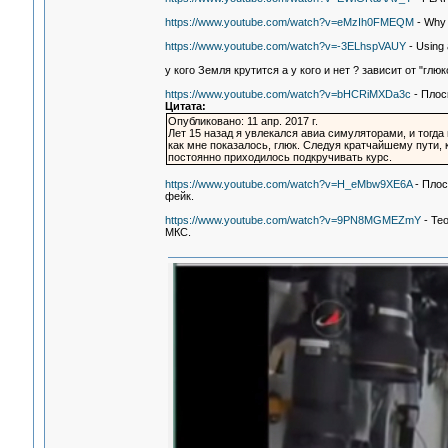
https://www.youtube.com/watch?v=eMzIh0FMEQM
- Why 
https://www.youtube.com/watch?v=-3ELhspVAUY
- Using a
у кого Земля крутится а у кого и нет ? зависит от "глюк
https://www.youtube.com/watch?v=bHCRiMXDa3c
- Плос
Цитата:
Опубликовано: 11 апр. 2017 г.
Лет 15 назад я увлекался авиа симуляторами, и тогда
как мне показалось, глюк. Следуя кратчайшему пути, 
постоянно приходилось подкручивать курс.
https://www.youtube.com/watch?v=H_eMbw9XE6A
- Плос
фейк.
https://www.youtube.com/watch?v=9PN8MGMEZmY
- Те
МКС.