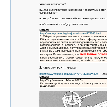
этта жжж неспроста ?
ну, ладно люлявитские кинозвезды и звездульки хотят 
были а вы нет"
но мэтр Гречко то вполне себе искренно про всю свою
про "квантовый слой" другими словами
Цитата:
http://matveychev-oleg.livejournal.com/4777566.html
2. Общая теория относительности имеет отношение 
Общая теория относительности была сформулирована
обусловлены не силовым взаимодействием тел и поле
которая связана, в частности, с присутствием массы-
Хокинг выступил в роли популяризатора этой теории. 
внимание в GPS-навигационных спутниковых системах
чем ближе объек
км в день. Важно понимать, что,
каком расстоянии от Земли находятся спутники, их б
компенсировать автоматически, если бы этот эффект
2.
АВИАГОРИЗОНТ (гироскоп)
https://www.youtube.com/watch?v=OuK6g50woUg
- Плос
Цитата:
http://
Опубликовано: 14 апр. 2017 г.
Основным прибор, по которому ведется управлени
(гироскоп)
.