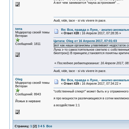
А вот чем занимается "наука астрономия" ...
Audi, vide, tace - si vis vivere in pace.
terra
Re: Вся, правда о Луне, - анализ аномал
Модератор своей темы
«
Ответ #28 :
16 Апреля 2017, 07:28:35 »
Ветеран
Цитата: Oleg от 16 Апреля 2017, 07:01:03
Сообщений: 1811
вот как наши организмы улавливают недостаток с
Луна э-то самостоятельное светило с собственным
биоптрон)) В принципе,становятся понятны критич
«
Последнее редактирование: 16 Апреля 2017, 08:
Audi, vide, tace - si vis vivere in pace.
Oleg
Re: Вся, правда о Луне, - анализ аномал
Модератор своей темы
«
Ответ #29 :
16 Апреля 2017, 07:34:22 »
Ветеран
"собственный спекрт" может быть и у отраженного
Сообщений: 8943
я про мощности различающиеся в сотни миллионов
Йожык в нирване
а воздействие 1:1
Страниц:
1
[
2
]
3
4
5
Все