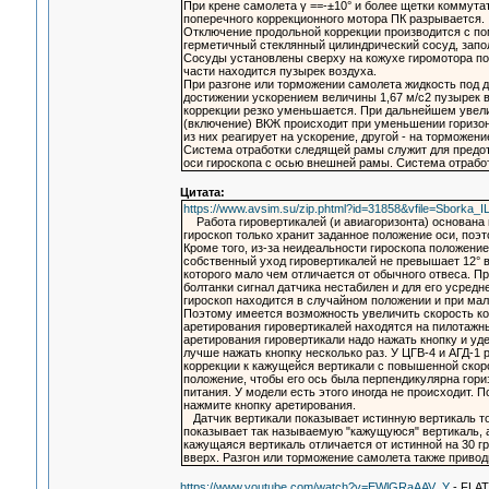
При крене самолета γ ==-±10° и более щетки коммут
поперечного коррекционного мотора ПК разрывается.
Отключение продольной коррекции производится с по
герметичный стеклянный цилиндрический со­суд, запо
Сосуды установлены сверху на кожухе гиромотора под
части нахо­дится пузырек воздуха.
При разгоне или торможении самолета жидкость под д
достижении ускорением величины 1,67 м/с2 пузырек в
коррекции резко уменьша­ется. При дальнейшем увел
(включение) ВКЖ происходит при уменьшении горизон
из них реагирует на ускорение, другой - на торможени
Система отработки следящей рамы служит для предо
оси гироскопа с осью внеш­ней рамы. Система отраб
Цитата:
https://www.avsim.su/zip.phtml?id=31858&vfile=Sborka_
Работа гировертикалей (и авиагоризонта) основана н
гироскоп только хранит заданное положение оси, поэ
Кроме того, из-за неидеальности гироскопа положение
собственный уход гировертикалей не превышает 12° в
которого мало чем отличается от обычного отвеса. Пр
болтанки сигнал датчика нестабилен и для его усред
гироскоп находится в случайном положении и при мал
Поэтому имеется возможность увеличить скорость ко
аретирования гировертикалей находятся на пилотажны
аретирования гировертикали надо нажать кнопку и уд
лучше нажать кнопку несколько раз. У ЦГВ-4 и АГД-
коррекции к кажущейся вертикали с повышенной скор
положение, чтобы его ось была перпендикулярна гори
питания. У модели есть этого иногда не происходит.
нажмите кнопку аретирования.
Датчик вертикали показывает истинную вертикаль т
показывает так называемую "кажущуюся" вертикаль, а
кажущаяся вертикаль отличается от истинной на 30 г
вверх. Разгон или торможение самолета также приводи
https://www.youtube.com/watch?v=EWlGRaAAV_Y
- FLA