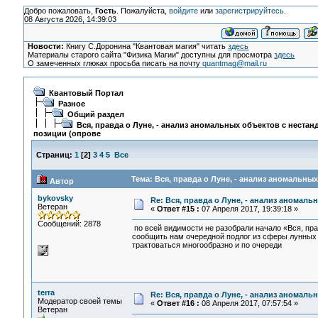
Добро пожаловать,
Гость
. Пожалуйста,
войдите
или
зарегистрируйтесь
.
08 Августа 2026, 14:39:03
Новости:
Книгу С.Доронина "Квантовая магия" читать
здесь
Материалы старого сайта "Физика Магии" доступны для просмотра
здесь
О замеченных глюках просьба писать на почту
quantmag@mail.ru
Квантовый Портал
Разное
Общий раздел
Вся, правда о Луне, - анализ аномальных объектов с нестан
позиции (опрове
Страниц:
1
[
2
]
3
4
5
Все
Тема: Вся, правда о Луне, - анализ аномальны
Автор
bykovsky
Re: Вся, правда о Луне, - анализ аномал
Ветеран
«
Ответ #15 :
07 Апреля 2017, 19:39:18 »
Сообщений: 2878
по всей видимости не разобрали начало «Вся, пра
сообщить нам очередной подлог из сферы лунных 
трактоваться многообразно и по очереди
terra
Re: Вся, правда о Луне, - анализ аномал
Модератор своей темы
«
Ответ #16 :
08 Апреля 2017, 07:57:54 »
Ветеран