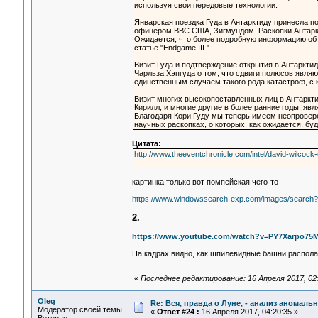
используя свои передовые технологии.
Январская поездка Гуда в Антарктиду принесла п
офицером ВВС США, Зигмундом. Раскопки Антаркт
Ожидается, что более подробную информацию об э
статье "Endgame III."
Визит Гуда и подтверждение открытия в Антаркти
Чарльза Хэпгуда о том, что сдвиги полюсов явл
единственным случаем такого рода катастроф, с 
Визит многих высокопоставленных лиц в Антарктид
Кирилл, и многие другие в более ранние годы, яв
Благодаря Кори Гуду мы теперь имеем неопроверж
научных раскопках, о которых, как ожидается, бу
Цитата:
http://www.theeventchronicle.com/intel/david-wilcock-e
картинка только вот помпейская чего-то
https://www.windowssearch-exp.com/images/sear
2.
https://www.youtube.com/watch?v=PY7Xarpo75
На кадрах видно, как шпилевидные башни распола
«
Последнее редактирование: 16 Апреля 2017, 02:
Oleg
Re: Вся, правда о Луне, - анализ аномал
Модератор своей темы
«
Ответ #24 :
16 Апреля 2017, 04:20:35 »