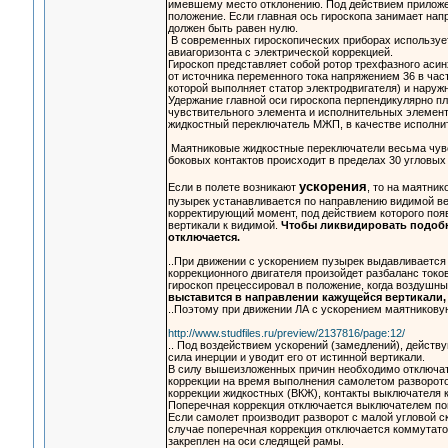
имевшему место отклонению. Под действием приложен
положение. Если главная ось гироскопа занимает на
должен быть равен нулю.
В современных гироскопических приборах использует
авиагоризонта с электрической коррекцией.
Гироскоп представляет собой ротор трехфазного асин
от источника переменного тока напряжением 36 в час
которой выполняет статор электродвигателя) и наруж
Удержание главной оси гироскопа перпендикулярно п
чувствительного элемента и исполнительных элемент
жидкостный переключатель МЖП, в качестве исполни
Маятниковые жидкостные переключатели весьма чув
боковых контактов происходит в пределах 30 угловых
ускорения
Если в полете возникают
, то на маятни
пузырек устанавливается по направлению видимой ве
корректирующий момент, под действием которого появ
вертикали к видимой.
Чтобы ликвидировать подобн
отключается.
..При движении с ускорением пузырек выдавливается 
коррекционного двигателя произойдет разбаланс токов
гироскоп прецессировал в положение, когда воздушны
выставится в направлении кажущейся вертикали,
..Поэтому при движении ЛА с ускорением маятникову
http://www.studfiles.ru/preview/2137816/page:12/
.. Под воздействием ускорений (замедлений), действ
сила инерции и уводит его от истинной вер­тикали.
В силу вышеизложенных причин необходимо отключать
коррекции на время выполнения самолетом разворо­то
коррекции жидкостных (ВКЖ), контакты выключателя ко
Поперечная коррекция отключается выключателем попе
Если самолет производит разворот с малой угловой с
случае поперечная коррекция отключается коммутато
закреплен на оси следящей рамы.