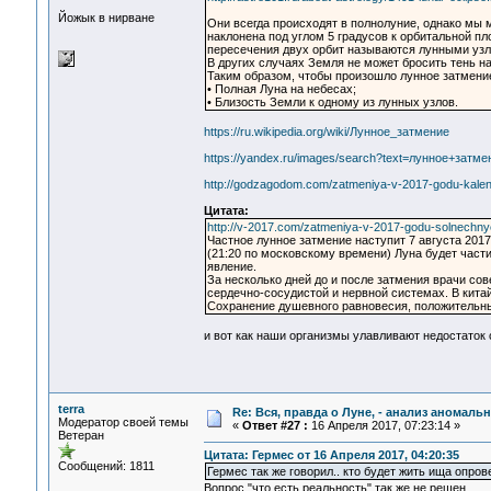
Йожык в нирване
Они всегда происходят в полнолуние, однако мы 
наклонена под углом 5 градусов к орбитальной пл
пересечения двух орбит называются лунными узлам
В других случаях Земля не может бросить тень н
Таким образом, чтобы произошло лунное затмени
• Полная Луна на небесах;
• Близость Земли к одному из лунных узлов.
https://ru.wikipedia.org/wiki/Лунное_затмение
https://yandex.ru/images/search?text=лунное+затме
http://godzagodom.com/zatmeniya-v-2017-godu-kalen
Цитата:
http://v-2017.com/zatmeniya-v-2017-godu-solnechnye
Частное лунное затмение наступит 7 августа 2017
(21:20 по московскому времени) Луна будет част
явление.
За несколько дней до и после затмения врачи с
сердечно-сосудистой и нервной системах. В кита
Сохранение душевного равновесия, положительны
и вот как наши организмы улавливают недостаток 
terra
Re: Вся, правда о Луне, - анализ аномал
Модератор своей темы
«
Ответ #27 :
16 Апреля 2017, 07:23:14 »
Ветеран
Цитата: Гермес от 16 Апреля 2017, 04:20:35
Сообщений: 1811
Гермес так же говорил.. кто будет жить ища опров
Вопрос "что есть реальность" так же не решен.