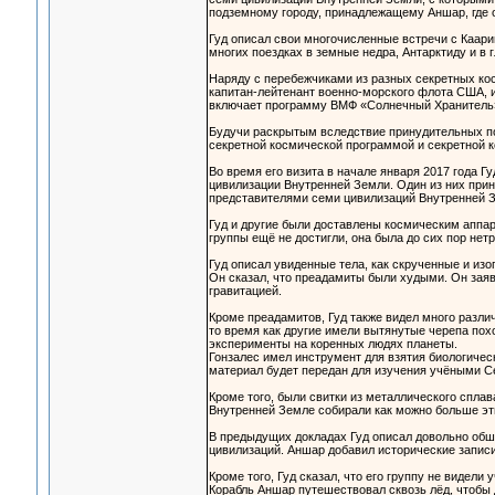
подземному городу, принадлежащему Аншар, где о
Гуд описал свои многочисленные встречи с Каарии
многих поездках в земные недра, Антарктиду и в 
Наряду с перебежчиками из разных секретных кос
капитан-лейтенант военно-морского флота США, и
включает программу ВМФ «Солнечный Хранитель» 
Будучи раскрытым вследствие принудительных по
секретной космической программой и секретной к
Во время его визита в начале января 2017 года Гу
цивилизации Внутренней Земли. Один из них прина
представителями семи цивилизаций Внутренней 
Гуд и другие были доставлены космическим аппа
группы ещё не достигли, она была до сих пор нет
Гуд описал увиденные тела, как скрученные и из
Он сказал, что преадамиты были худыми. Он заяви
гравитацией.
Кроме преадамитов, Гуд также видел много разли
то время как другие имели вытянутые черепа пох
эксперименты на коренных людях планеты.
Гонзалес имел инструмент для взятия биологичес
материал будет передан для изучения учёными С
Кроме того, были свитки из металлического сплав
Внутренней Земле собирали как можно больше эти
В предыдущих докладах Гуд описал довольно об
цивилизаций. Аншар добавил исторические записи
Кроме того, Гуд сказал, что его группу не видели
Корабль Аншар путешествовал сквозь лёд, чтобы д