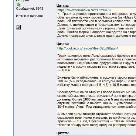
Ветеран
Цитата:
Сообщений: 8943
https://www.forumavia.ru/t/172981/2/
«…Гравитационное притяжение на поверхности лун
Йожык в нирване
облетал зоны лунных морей. Масконы (от «Mass Co
большей плотности или в большом количестве. Эт
Довольно шокирующим в науке фактом, которому 
Луны. Знаменитая «темная» сторона Луны имеет г
большинство морей, наоборот, находится на сто
Другими словами аномальные гравитационные во
Цитата:
http://bookre.org/reader?file=32569&pg=4
Гравитационное поле Луны оказалось сложнее и н
источники аномалий расположены ближе к поверх
положительные аномалии, приуроченные к круглы
подлете к маскону скорость спутника возрастает;
— 100 м.
Вначале были обнаружены масконы в морях видимо
200 км (они укладывались в контуры морей), а в
избытку массы порядка (1,5–4,5) х 10-5 массы вс
Впоследствии были открыты более массивные маск
огромный маскон в экваториальной зоне центра 
диаметр более 1000 км, масса в 5 раз превыш
спутник, летящий на высоте 100 км. Суммарная
10-4 массы Луны. Ряд отрицательных аномалий ок
Аномалии силы тяжести отражают особенности ра
создаются точечными массами, то глубины их зал
Кризисов — 160 км, Спокойствия — 180 км, Изоби
тяжести обнаружили неоднородное распределение
Цитата: