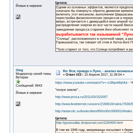
Цитата:
Йожык в нирване
Одним из основных эффектов, является предполаг
означало бы повернуть обратно движение времени
включить этот механизм, выполнение Ширшасаны 
перестройки физиологических процессов и перерас
вверх, встречается с движущейся вниз апаной чут
распределения энергии во все части нашей биос
замедление процесса старения йоги объясняют те
вырабатывается так называемой “Луно
“Солнца”, расположенного в пупочной чакре, а ра
Горакшанатха, так говорит об этом в Хатха-йоге П
“Тело стареет от того, что Солнце потребляет и 
Oleg
Re: Вся, правда о Луне, - анализ аномал
Модератор своей темы
«
Ответ #23 :
15 Апреля 2017, 11:39:04 »
Ветеран
https://www.youtube.com/watch?v=-s1BqmMqVkk
- Ч
Сообщений: 8943
"полую землю" ..
Йожык в нирване
http://www.proza.ru/2011/03/15/2057
http://www.liveinternet.ru/users/2190610/rubric/76363
http://antarctic.su/books/item/f00/s00/z0000010/index
Цитата:
http://goutsoullac.livejournal.com/1184404.html
В том же 1946 году, американцы посылают к бере