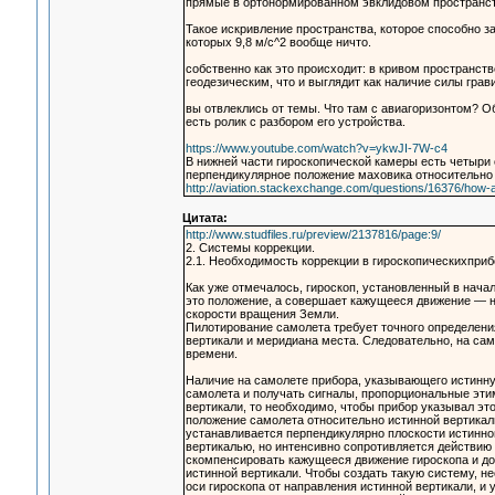
прямые в ортонормированном эвклидовом пространст
Такое искривление пространства, которое способно з
которых 9,8 м/с^2 вообще ничто.
собственно как это происходит: в кривом пространст
геодезическим, что и выглядит как наличие силы грав
вы отвлеклись от темы. Что там с авиагоризонтом? 
есть ролик с разбором его устройства.
https://www.youtube.com/watch?v=ykwJI-7W-c4
В нижней части гироскопической камеры есть четыри
перпендикулярное положение маховика относительно
http://aviation.stackexchange.com/questions/16376/how-ar
Цитата:
http://www.studfiles.ru/preview/2137816/page:9/
2. Системы коррекции.
2.1. Необходимость коррекции в гироскопическихприб
Как уже отмечалось, гироскоп, установленный в нач
это положение, а совершает кажущееся движение — н
скорости вращения Земли.
Пилотирование самолета требует точного определени
вертикали и меридиана места. Следовательно, на са
времени.
Наличие на самолете прибора, указывающего истинную
самолета и получать сигналы, пропорциональные этим
вертикали, то необходимо, чтобы прибор указывал э
положение самолета относительно истинной вертикали
устанавливается перпендикулярно плоскости истинного
вертикалью, но интенсивно сопротивляется действию
скомпенсировать кажущееся движение гироскопа и до
истинной вертикали. Чтобы создать такую систему, н
оси гироскопа от направления истинной вертикали, 