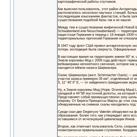
картографической работы спутников.
Как выяснил пользователь, этот район Антарктид
располагалось несколько научных станций. Боль
последующим изысканиям фантастов, и была зало
существования подобной базы так и не нашли.
Между тем в существование мифической Новой Шв
Schwabenland или Neuschwabenland) — территория А
нацистская Германия в период с 19 января 1939 
территориальных претензий Германия не отказала
В 1947 году флот США провел антарктическую экс
потерь экспедиция была свернута. Официальные 
В настоящее время на территориях южнее 60° ю. 
Земли королевы Мод с 2009 года действует герма
вебкамерами непонятного свечения, которое как
находится вблизи оазиса Ширмахера.
Оазис Ширмахера (англ. Schirmacher Oasis) — ра
участок оазиса примерно 35 км², отделённый от 
S, 11° 40′ 0″ E, — от найденного гражданским жу
Ну, а Земля королевы Мод (Норв. Dronning Maud 
западной и 44°38' восточной долготы, на который
Представляет собой преимущественно зону шель
покрову. От Берега Принцессы Марты до этих скал
обнаруженные на снимках скалы находились под т
Среди скал две Degteryov Valentin обнаружил на
образования. Более того, как утверждает авто и
оставшимся от исчезнувшей цивилизации Инков.
Второе, как отмечает пользователь Сети, сооруж
геометрически правильными ступенями. Координат