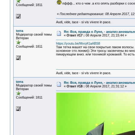
пффф... кто о чем .а кто опять разборки с сос
Сообщений: 1811
«
Последнее редактирование: 08 Апреля 2017, 12:
Audi, vide, tace - si vis vivere in pace.
terra
Re: Вся, правда о Луне, - анализ аномал
Модератор своей темы
«
Ответ #17 :
08 Апреля 2017, 21:15:44 »
Ветеран
https://youtu.be/Mxsj41aABS8
Сообщений: 1811
Там тетка машет на свои покрытые лаком волосы. 
основное-это лонжи)) Эти тросы засвечены во мно
пикирующем вниз. или техникой хромакей. То есть
Audi, vide, tace - si vis vivere in pace.
terra
Re: Вся, правда о Луне, - анализ аномал
Модератор своей темы
«
Ответ #18 :
08 Апреля 2017, 21:31:12 »
Ветеран
Сообщений: 1811