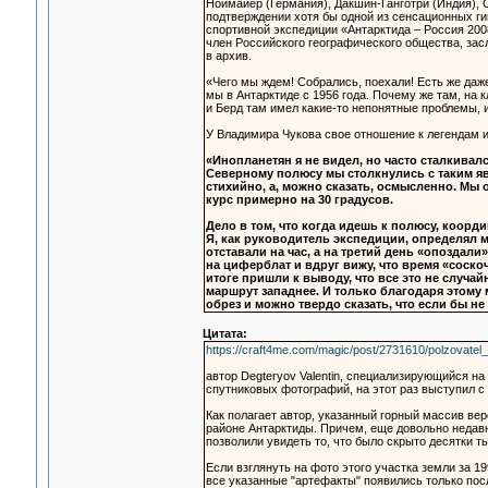
Ноймайер (Германия), Дакшин-Ганготри (Индия), 
подтверждении хотя бы одной из сенсационных ги
спортивной экспедиции «Антарктида – Россия 200
член Российского географического общества, зас
в архив.
«Чего мы ждем! Собрались, поехали! Есть же даже
мы в Антарктиде с 1956 года. Почему же там, на 
и Берд там имел какие-то непонятные проблемы, 
У Владимира Чукова свое отношение к легендам 
«Инопланетян я не видел, но часто сталкивалс
Северному полюсу мы столкнулись с таким яв
стихийно, а, можно сказать, осмысленно. Мы
курс примерно на 30 градусов.
Дело в том, что когда идешь к полюсу, коорд
Я, как руководитель экспедиции, определял м
отставали на час, а на третий день «опоздали
на циферблат и вдруг вижу, что время «соск
итоге пришли к выводу, что все это не случа
маршрут западнее. И только благодаря этому
обрез и можно твердо сказать, что если бы н
Цитата:
https://craft4me.com/magic/post/2731610/polzovate
автор Degteryov Valentin, специализирующийся на
спутниковых фотографий, на этот раз выступил с
Как полагает автор, указанный горный массив вер
районе Антарктиды. Причем, еще довольно недав
позволили увидеть то, что было скрыто десятки т
Если взглянуть на фото этого участка земли за 19
все указанные "артефакты" появились только пос