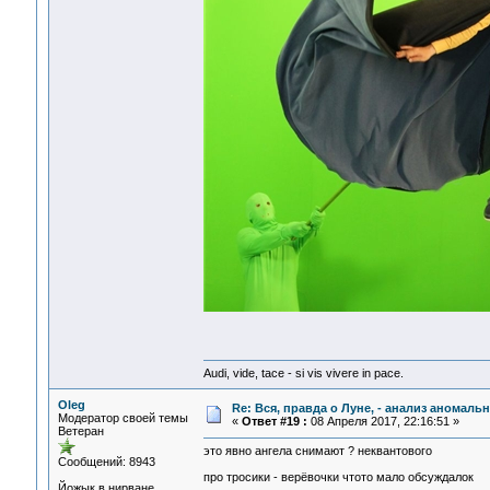
Audi, vide, tace - si vis vivere in pace.
Oleg
Re: Вся, правда о Луне, - анализ аномал
Модератор своей темы
«
Ответ #19 :
08 Апреля 2017, 22:16:51 »
Ветеран
это явно ангела снимают ? неквантового
Сообщений: 8943
про тросики - верёвочки чтото мало обсуждалок
Йожык в нирване