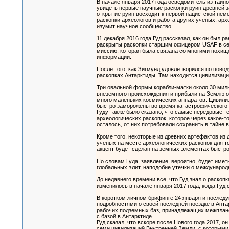
В начале января 2017 года осведомитель из тайн
увидеть первые научные раскопки руин древней з
открытие руин восходит к первой нацистской неме
раскопки археологов и работа других учёных, ар
изумит научное сообщество.
11 декабря 2016 года Гуд рассказал, как он был 
раскрыты раскопки старшим офицером USAF в сек
миссию, которая была связана со многими похищен
информации.
После того, как Зигмунд удовлетворился по пово
раскопках Антарктиды. Там находится цивилизаци
Три овальной формы корабли-матки около 30 миль
внеземного происхождения и прибыли на Землю ок
много маленьких космических аппаратов. Цивилиза
быстро заморожены во время катастрофического с
Гуду также было сказано, что самые передовые те
археологических раскопок, которое через какое-т
осталось, от них потребовали сохранить в тайне в
Кроме того, некоторые из древних артефактов из
учёных на месте археологических раскопок для т
акцент будет сделан на земных элементах быстр
По словам Гуда, заявление, вероятно, будет им
глобальных элит, наподобие утечки о международ
До недавнего времени все, что Гуд знал о раскопк
изменилось в начале января 2017 года, когда Гуд
В коротком личном брифинге 24 января и последу
подробностями о своей последней поездке в Антар
рабочих подземных баз, принадлежащих межплане
с базой в Антарктиде.
Гуд сказал, что вскоре после Нового года 2017, 
семи цивилизаций Внутренней Земли, с которыми 