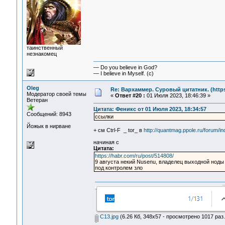
таинственный
незнакомец
— Do you believe in God?
— I believe in Myself. (c)
Oleg
Re: Вархаммер. Суровый цитатник. (https:
Модератор своей темы
«
Ответ #20 :
01 Июля 2023, 18:46:39 »
Ветеран
Цитата: Феникс от 01 Июля 2023, 18:34:57
Сообщений: 8943
ссылки
Йожык в нирване
+ см Ctrl-F _ tor_ в
http://quantmag.ppole.ru/forum/in
начиная с
Цитата:
https://habr.com/ru/post/514808/
9 августа некий Nusenu, владелец выходной ноды 
под контролем зло
С13.jpg
(6.26 Кб, 348x57 - просмотрено 1017 раз.