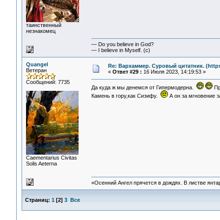
таинственный
незнакомец
— Do you believe in God?
— I believe in Myself. (c)
Quangel
Re: Вархаммер. Суровый цитатник. (https:
Ветеран
«
Ответ #29 :
16 Июля 2023, 14:19:53 »
Сообщений: 7735
Да куда ж мы денемся от Гипермодерна.
Пр
Камень в гору,как Сизифу.
А он за мгновение 
Сaementarius Civitas
Solis Aeterna
«Осенний Ангел прячется в дождях. В листве янтарн
Страниц:
1
[
2
]
3
Все