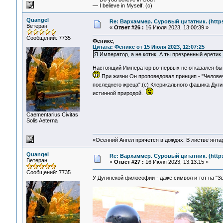
— I believe in Myself. (c)
Quangel
Re: Вархаммер. Суровый цитатник. (https:
Ветеран
«
Ответ #26 :
16 Июля 2023, 13:00:39 »
Сообщений: 7735
Феникс
,
Цитата: Феникс от 15 Июля 2023, 12:07:25
Я Император, а не котик. А ты презренный еретик. 
Настоящий Император во-первых не отказался бы 
При жизни Он проповедовал принцип - "Человеч
последнего жреца".(с) Клерикального фашика Дуг
истинной природой.
Сaementarius Civitas
Solis Aeterna
«Осенний Ангел прячется в дождях. В листве янтарн
Quangel
Re: Вархаммер. Суровый цитатник. (https:
Ветеран
«
Ответ #27 :
16 Июля 2023, 13:13:15 »
Сообщений: 7735
У Дугинской философии - даже символ и тот на "З