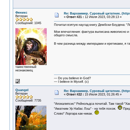
Феникс
Re: Вархаммер. Суровый цитатник. (https:
Ветеран
«
Ответ #21 :
12 Июля 2023, 03:28:13 »
Сообщений: 1045
Почитал взятую наугад книгу Дембски-Боудена: "Ло
Мои впечатления: фактура выписана живописно и с
общего смысла.
В чем разница между имперцами и еретиками, я так
таинственный
незнакомец
— Do you believe in God?
— I believe in Myself. (c)
Quangel
Re: Вархаммер. Суровый цитатник. (https:
Ветеран
«
Ответ #22 :
15 Июля 2023, 01:26:45 »
Сообщений: 7735
"Апокалипсис" Рейнольдса почитай. Там такой "Х
"Аматним Ур Набас Лэш" - на тебя похож.
Пред
Слово" Лоргара как-никак.