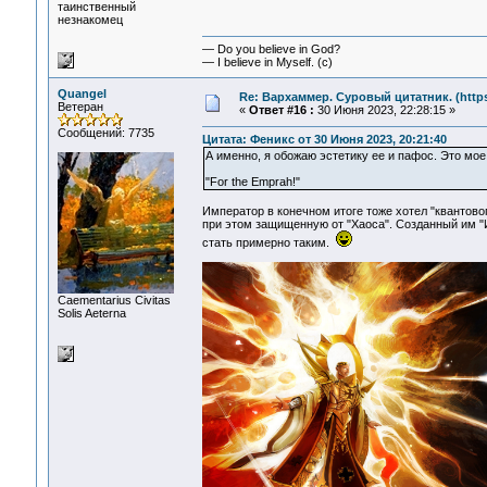
таинственный
незнакомец
— Do you believe in God?
— I believe in Myself. (c)
Quangel
Re: Вархаммер. Суровый цитатник. (https:
Ветеран
«
Ответ #16 :
30 Июня 2023, 22:28:15 »
Сообщений: 7735
Цитата: Феникс от 30 Июня 2023, 20:21:40
А именно, я обожаю эстетику ее и пафос. Это мое
"For the Emprah!"
Император в конечном итоге тоже хотел "квантов
при этом защищенную от "Хаоса". Созданный им "И
стать примерно таким.
Сaementarius Civitas
Solis Aeterna