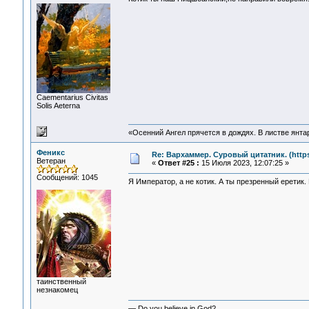
Сaementarius Civitas
Solis Aeterna
«Осенний Ангел прячется в дождях. В листве янтарн
Феникс
Re: Вархаммер. Суровый цитатник. (https:
Ветеран
«
Ответ #25 :
15 Июля 2023, 12:07:25 »
Сообщений: 1045
Я Император, а не котик. А ты презренный еретик. К
таинственный
незнакомец
— Do you believe in God?