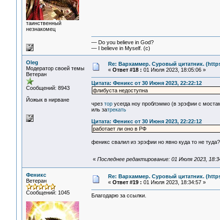
таинственный
незнакомец
— Do you believe in God?
— I believe in Myself. (c)
Oleg
Re: Вархаммер. Суровый цитатник. (https:
Модератор своей темы
«
Ответ #18 :
01 Июля 2023, 18:05:06 »
Ветеран
Цитата: Феникс от 30 Июня 2023, 22:22:12
Сообщений: 8943
флибуста недоступна
Йожык в нирване
чрез
тор
усегда ноу проблэммо (в эрэфии с мостам
иль за
трекать
Цитата: Феникс от 30 Июня 2023, 22:22:12
работает ли оно в РФ
феникс свалил из эрэфии но явно куда то не туда
«
Последнее редактирование: 01 Июля 2023, 18:3
Феникс
Re: Вархаммер. Суровый цитатник. (https:
Ветеран
«
Ответ #19 :
01 Июля 2023, 18:34:57 »
Сообщений: 1045
Благодарю за ссылки.