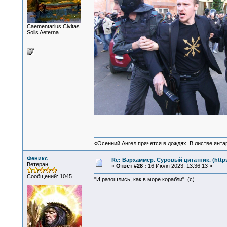
Сaementarius Civitas
Solis Aeterna
«Осенний Ангел прячется в дождях. В листве янтарн
Феникс
Re: Вархаммер. Суровый цитатник. (https:
Ветеран
«
Ответ #28 :
16 Июля 2023, 13:36:13 »
Сообщений: 1045
"И разошлись, как в море корабли". (c)