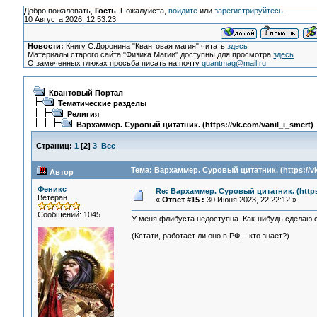
Добро пожаловать,
Гость
. Пожалуйста,
войдите
или
зарегистрируйтесь
.
10 Августа 2026, 12:53:23
Новости:
Книгу С.Доронина "Квантовая магия" читать
здесь
Материалы старого сайта "Физика Магии" доступны для просмотра
здесь
О замеченных глюках просьба писать на почту
quantmag@mail.ru
Квантовый Портал
Тематические разделы
Религия
Вархаммер. Суровый цитатник. (https://vk.com/vanil_i_smert)
Страниц:
1
[
2
]
3
Все
Тема: Вархаммер. Суровый цитатник. (https://vk
Автор
Феникс
Re: Вархаммер. Суровый цитатник. (https:
Ветеран
«
Ответ #15 :
30 Июня 2023, 22:22:12 »
Сообщений: 1045
У меня флибуста недоступна. Как-нибудь сделаю се
(Кстати, работает ли оно в РФ, - кто знает?)