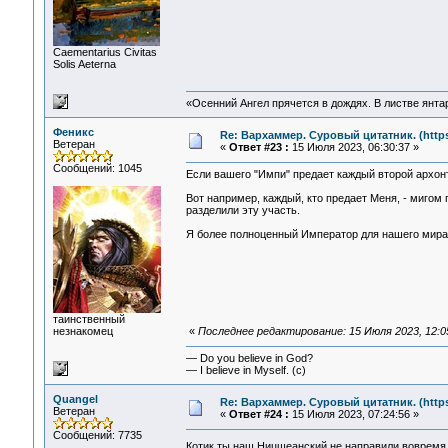
Сaementarius Civitas
Solis Aeterna
«Осенний Ангел прячется в дождях. В листве янтарн
Феникс
Re: Вархаммер. Суровый цитатник. (https:
Ветеран
«
Ответ #23 :
15 Июля 2023, 06:30:37 »
Сообщений: 1045
Если вашего "Импи" предает каждый второй архонт,
Вот например, каждый, кто предает Меня, - мигом 
разделили эту участь.
Я более полноценный Император для нашего мира, 
таинственный
незнакомец
«
Последнее редактирование: 15 Июля 2023, 12:0
— Do you believe in God?
— I believe in Myself. (c)
Quangel
Re: Вархаммер. Суровый цитатник. (https:
Ветеран
«
Ответ #24 :
15 Июля 2023, 07:24:56 »
Сообщений: 7735
Котик ты наш Ницшеанский,не направили воврем