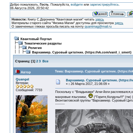
Добро пожаловать,
Гость
. Пожалуйста,
войдите
или
зарегистрируйтесь
.
06 Августа 2026, 20:50:42
Новости:
Книгу С.Доронина "Квантовая магия" читать
здесь
Материалы старого сайта "Физика Магии" доступны для просмотра
здесь
О замеченных глюках просьба писать на почту
quantmag@mail.ru
Квантовый Портал
Тематические разделы
Религия
Вархаммер. Суровый цитатник. (https://vk.com/vanil_i_smert)
Страниц:
[
1
]
2
3
Все
Тема: Вархаммер. Суровый цитатник. (https://vk
Автор
Quangel
Вархаммер. Суровый цитатник. (https://v
Ветеран
«
:
26 Марта 2017, 21:06:09 »
Сообщений: 7733
Поскольку с "Владыками" Агни-йоги расплевался,
махровые язычники,
("Горите,Колдуны!!!" (тм
Вконтактовской группы "Вархаммер. Суровый Цит
--------