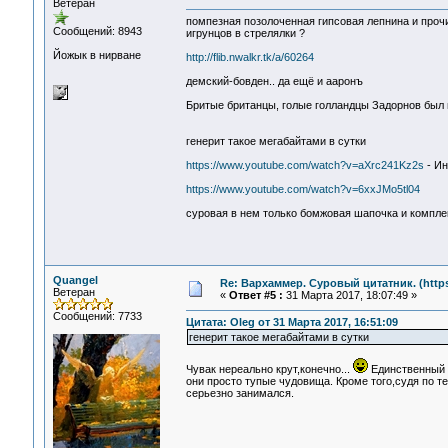
Ветеран
помпезная позолоченная гипсовая лепнина и проч
Сообщений: 8943
игрунцов в стрелялки ?
Йожык в нирване
http://flib.nwalkr.tk/a/60264
демский-бовден.. да ещё и ааронъ
Бритые британцы, голые голландцы Задорнов был 
генерит такое мегабайтами в сутки
https://www.youtube.com/watch?v=aXrc241Kz2s
- Ин
https://www.youtube.com/watch?v=6xxJMo5tl04
суровая в нем только бомжовая шапочка и компл
Quangel
Re: Вархаммер. Суровый цитатник. (https:
Ветеран
«
Ответ #5 :
31 Марта 2017, 18:07:49 »
Сообщений: 7733
Цитата: Oleg от 31 Марта 2017, 16:51:09
генерит такое мегабайтами в сутки
Чувак нереально крут,конечно...
Единственный и
они просто тупые чудовища. Кроме того,судя по т
серьезно занимался.