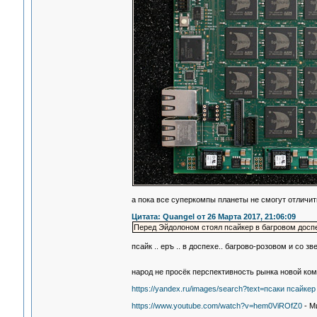
а пока все суперкомпы планеты не смогут отличит
Цитата: Quangel от 26 Марта 2017, 21:06:09
Перед Эйдолоном стоял псайкер в багровом досп
псайк .. еръ .. в доспехе.. багрово-розовом и со зве
народ не просёк перспективность рынка новой ком
https://yandex.ru/images/search?text=псаки псайкер
https://www.youtube.com/watch?v=hem0ViROfZ0
- М