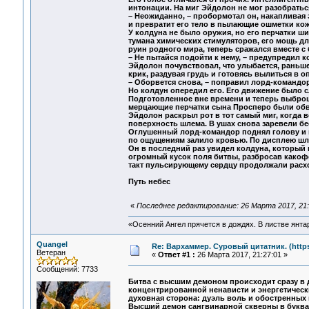
интонации. На миг Эйдолон не мог разобраться
– Неожиданно, – пробормотал он, накапливая
и превратит его тело в пылающие ошметки кожи
У колдуна не было оружия, но его перчатки 
тумана химических стимуляторов, его мощь дл
руин родного мира, теперь сражался вместе с
– Не пытайся подойти к нему, – предупредил ко
Эйдолон почувствовал, что улыбается, раньш
крик, раздувая грудь и готовясь вылиться в
– Оборвется снова, – поправил лорд-командор
Но колдун опередил его. Его движение было с
Подготовленное вне времени и теперь выброш
мерцающие перчатки сына Просперо были обв
Эйдолон раскрыл рот в тот самый миг, когда 
поверхность шлема. В ушах снова заревели бес
Оглушенный лорд-командор поднял голову и п
по ощущениям залило кровью. По дисплею шле
Он в последний раз увидел колдуна, который 
огромный кусок поля битвы, разбросав какоф
такт пульсирующему сердцу продолжали расх
Путь небес
«
Последнее редактирование: 26 Марта 2017, 21:
«Осенний Ангел прячется в дождях. В листве янтарн
Quangel
Re: Вархаммер. Суровый цитатник. (https:
Ветеран
«
Ответ #1 :
26 Марта 2017, 21:27:01 »
Сообщений: 7733
Битва с высшим демоном происходит сразу в 
концентрированной ненависти и энергетическ
духовная сторона: дуэль воль и обостренных
Высший демон сангвинарной скверны в буква