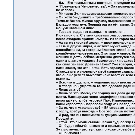
– Да. – Его темные глаза неотрывно глядели на
– "Повелитель Человечества". – Она покачала 
не человек.
– Министр Зу, – предупреждающе произнес вои
– Он хотя бы дышит? – требовательно спросил
Темных Веков. Живое оружие, вырвавшееся на
Вальдор моргнул. Первый раз на её памяти. Эт
монументальном лице.
– Терра страдает от жажды, – ответил он.
И она поняла. С этими словами она осознала, з
всего ожидала принять смерть. Из её горла 
– Ах ты же гнусный холоп, – произнесла она, н
– Есть и другие миры, и их тоже мучит жажда.
спокойствием, за которым блестел живой, нез
колыбелью человечества. Этот мир – живое, б
женщин и детей сейчас медленно движутся сюд
одним глазком увидеть Землю своих предков?
как спал занавес Древней Ночи? Уже говорят,
вами знаем, что это не так. Есть гораздо более
С каждым его словом она всё сильнее сжимала
что она не успеет выхватить пистолет, её тел
выжить.
– Всё, что я сделала, – медленно произнесла о
– А теперь вы умрете за то, что сделали ради 
– Лишь за это?
– Лишь за это. Моему господину нет дела до 
плоти. Ваша армия генно-модифицированного 
никогда не стал бы угрозой Пакс Империалис. В
ваши харвестеры воровали воду из Последнег
– За то, что я украла воду? – Ей снова хотел
к горлу, требуя выхода. – Всё это...лишь потом
– Я рад, что вы понимаете ситуацию, министр
Прощайте.
– Стой. Что с моим сыном? Какая судьба ждет 
– Он будет облачён в золото и сражаться сер
Зу сглотнула, чувствуя, как по коже снова бег
– Он выживет?