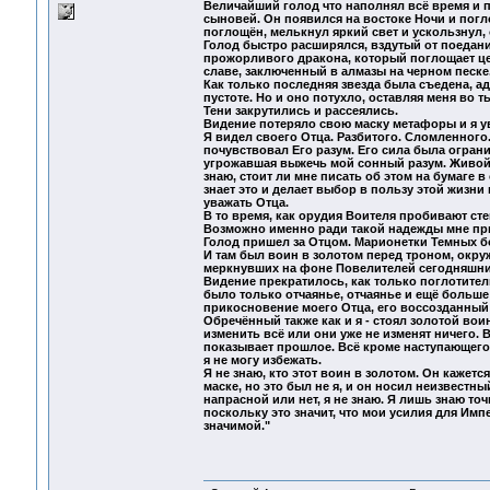
Величайший голод что наполнял всё время и п
сыновей. Он появился на востоке Ночи и погл
поглощён, мелькнул яркий свет и ускользнул, 
Голод быстро расширялся, вздутый от поеда
прожорливого дракона, который поглощает це
славе, заключенный в алмазы на черном песке
Как только последняя звезда была съедена, ад
пустоте. Но и оно потухло, оставляя меня во т
Тени закрутились и рассеялись.
Видение потеряло свою маску метафоры и я ув
Я видел своего Отца. Разбитого. Сломленного. 
почувствовал Его разум. Его сила была ограни
угрожавшая выжечь мой сонный разум. Живой т
знаю, стоит ли мне писать об этом на бумаге в
знает это и делает выбор в пользу этой жизни
уважать Отца.
В то время, как орудия Воителя пробивают сте
Возможно именно ради такой надежды мне при
Голод пришел за Отцом. Марионетки Темных бо
И там был воин в золотом перед троном, окр
меркнувших на фоне Повелителей сегодняшних
Видение прекратилось, как только поглотител
было только отчаянье, отчаянье и ещё больше
прикосновение моего Отца, его воссозданный р
Обречённый также как и я - стоял золотой во
изменить всё или они уже не изменят ничего.
показывает прошлое. Всё кроме наступающего 
я не могу избежать.
Я не знаю, кто этот воин в золотом. Он кажет
маске, но это был не я, и он носил неизвестны
напрасной или нет, я не знаю. Я лишь знаю то
поскольку это значит, что мои усилия для Им
значимой."