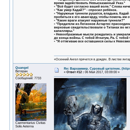
время задействовать Невысказанный Указ."
▫ "Всё будет согласно вашей воле." Слова нич
▫ "Как умер Кадай?" - спросил ребёнок.
▫ "Наружные туннели рушатся, владыка. Кадай
пробиться к его авангарду, чтобы помочь им о
▫ "Какие враги атакуют наружные туннели?"
▫ "Предатели из Легионов Астартес присоеди
верховые свидетельствовали о Титанах во мгл
капилляры."
▫ Невообразимые мысли рождались и умирали в
до конца войны. С тобой Игнатум, Ра. С тобой
▫ "Я оттягиваю все оставшиеся силы к Невозм
«Осенний Ангел прячется в дождях. В листве янтарн
Quangel
Re: Вархаммер. Суровый цитатник. (https:
Ветеран
«
Ответ #12 :
06 Мая 2017, 03:09:00 »
Сообщений: 7733
Сaementarius Civitas
Solis Aeterna