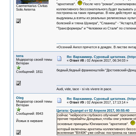
"архетипов".
После чего "роман",скомпилиров
Сaementarius Civitas
коллективного бессознательного,будет вызывать у
Solis Aeterna
построена на таких принципах. В нем действуют арх
выдуманы,а взяты из реальных религиозных кул
болезней и тлена Шумера", "Слаанеш" - "Астарта,
"Трансформеры" и "Человеки из Стали" по степен
«Осенний Ангел прячется в дождях. В листве янтарн
terra
Re: Вархаммер. Суровый цитатник. (https:
Модератор своей темы
«
Ответ #8 :
02 Апреля 2017, 06:34:03 »
Ветеран
бедный,бедный франкенштейн "Достоевский+Донц
Сообщений: 1811
Audi, vide, tace - si vis vivere in pace.
Oleg
Re: Вархаммер. Суровый цитатник. (https:
Модератор своей темы
«
Ответ #9 :
02 Апреля 2017, 17:13:14 »
Ветеран
Цитата: Quangel от 02 Апреля 2017, 00:55:40
Сообщений: 8943
сейчас "нейросети глубокого обучения" прогоняю
прочие терабайты Донцовых,чтобы они уловили о
Йожык в нирване
основные принципы Юнгианских "архетипов".
который включены архетипы коллективного бессоз
вселенная "ВХ40К" уже сейчас построена на таких