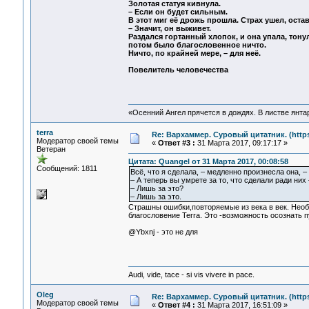
Золотая статуя кивнула.
– Если он будет сильным.
В этот миг её дрожь прошла. Страх ушел, оста
– Значит, он выживет.
Раздался гортанный хлопок, и она упала, тонул
потом было благословенное ничто.
Ничто, по крайней мере, – для неё.
Повелитель человечества
«Осенний Ангел прячется в дождях. В листве янтарн
terra
Re: Вархаммер. Суровый цитатник. (https:
Модератор своей темы
«
Ответ #3 :
31 Марта 2017, 09:17:17 »
Ветеран
Цитата: Quangel от 31 Марта 2017, 00:08:58
Сообщений: 1811
Всё, что я сделала, – медленно произнесла она, –
– А теперь вы умрете за то, что сделали ради них
– Лишь за это?
– Лишь за это.
Страшны ошибки,повторяемые из века в век. Необх
благословение Terra. Это -возможность осознать п
@Ybxnj - это не для
Audi, vide, tace - si vis vivere in pace.
Oleg
Re: Вархаммер. Суровый цитатник. (https:
Модератор своей темы
«
Ответ #4 :
31 Марта 2017, 16:51:09 »