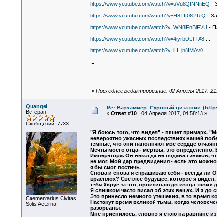
https://www.youtube.com/watch?v=uVu8QfNNnEQ
- 
https://www.youtube.com/watch?v=H8Tfr0SZRlQ
- За
https://www.youtube.com/watch?v=WN8iFnBiFVU
- П
https://www.youtube.com/watch?v=4iyrbOLTTA8
...
https://www.youtube.com/watch?v=iH_jn8IMAv0
...
«
Последнее редактирование: 02 Апреля 2017, 21:
Quangel
Re: Вархаммер. Суровый цитатник. (https:
Ветеран
«
Ответ #10 :
04 Апреля 2017, 04:58:13 »
Сообщений: 7733
"Я боюсь того, что видел" - пишет примарх. "М
невероятно ужасных последствиях нашей побед
темные, что они наполняют моё сердце отчаян
Мечты моего отца - мертвы, это определённо.
Императора. Он никогда не подавал знаков, ч
не мог. Мой дар предвидения - если это можно
я бы смог постичь.
Снова и снова я спрашиваю себя - всегда ли Он
врасплох? Светлое будущее, которое я видел,
тебя Хорус за это, проклинаю до конца твоих д
Я слишком часто писал об этих вещах. И я до 
Это принесло немного утешения, в то время к
Сaementarius Civitas
Настанут время великой тьмы, когда человечес
Solis Aeterna
разорваны.
Мне приснилось, словно я стою на равнине из