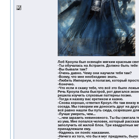
Лоб Кроула был освещён мягким красным свет
-Ты обучалась на Астранте. Должно быть тебе
-Вы бывали там?
-Очень давно. Чему они научили тебя там?
-Всему, что мне необходимо знать.
-Любить Империум, я полагаю, который просто
-Конечно.
-Что если я скажу тебе, что всё это было ложь
Речь Кроула была быстрой, рот двигался экон
решила изучить слуховые паттерны позже.
-Тогда я назову вас еретиком и казню.
-Снова хорошо,-ответил Кроул.-Но там внизу 
соседа. Мы говорим им доносить друг на друга,
всё равно нашли бы путь сюда, созревшие для 
-Лучше умереть, чем...
-...чем заразить невиновного. Ты бы сжигала
из ума. Мне попался человек, который расска
заполучить её жилой блок. Три квадратных ме
принадлежали ему.
-Надеюсь он понёс наказание.
-Ничего из того, что бы я мог придумать, было