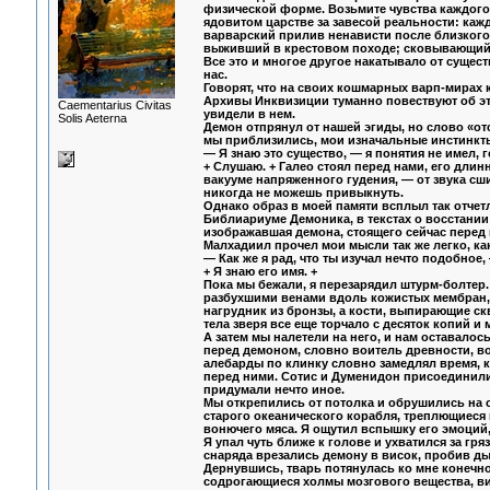
физической форме. Возьмите чувства каждого 
ядовитом царстве за завесой реальности: каж
варварский прилив ненависти после близкого
выживший в крестовом походе; сковывающий 
Все это и многое другое накатывало от сущес
нас.
Говорят, что на своих кошмарных варп-мирах 
Архивы Инквизиции туманно повествуют об этом
Сaementarius Civitas
увидели в нем.
Solis Aeterna
Демон отпрянул от нашей эгиды, но слово «от
мы приблизились, мои изначальные инстинкты
— Я знаю это существо, — я понятия не имел,
+ Слушаю. + Галео стоял перед нами, его длин
вакууме напряженного гудения, — от звука сш
никогда не можешь привыкнуть.
Однако образ в моей памяти всплыл так отчетл
Библиариуме Демоника, в текстах о восстании
изображавшая демона, стоящего сейчас перед 
Малхадиил прочел мои мысли так же легко, как
— Как же я рад, что ты изучал нечто подобное,
+ Я знаю его имя. +
Пока мы бежали, я перезарядил штурм-болтер.
разбухшими венами вдоль кожистых мембран, 
нагрудник из бронзы, а кости, выпирающие ск
тела зверя все еще торчало с десяток копий и
А затем мы налетели на него, и нам оставалос
перед демоном, словно воитель древности, во
алебарды по клинку словно замедлял время, к
перед ними. Сотис и Думенидон присоединилис
придумали нечто иное.
Мы открепились от потолка и обрушились на с
старого океанического корабля, треплющиеся 
вонючего мяса. Я ощутил вспышку его эмоций,
Я упал чуть ближе к голове и ухватился за гр
снаряда врезались демону в висок, пробив ды
Дернувшись, тварь потянулась ко мне конечн
содрогающиеся холмы мозгового вещества, ви