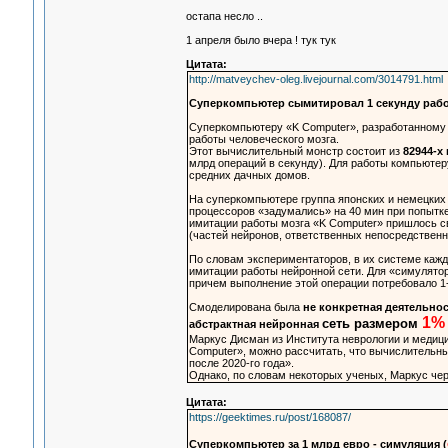
остапа несло ..
1 апреля было вчера ! тук тук
Цитата:
http://matveychev-oleg.livejournal.com/3014791.html
Суперкомпьютер сымитировал 1 секунду рабо
Суперкомпьютеру «K Computer», разработанному я
работы человеческого мозга.
Этот вычислительный монстр состоит из
82944-х
млрд операций в секунду). Для работы компьютер
средних дачных домов.
На суперкомпьютере группа японских и немецких
процессоров «задумались» на 40 мин при попытке
имитации работы мозга «K Computer» пришлось с
(частей нейронов, ответственных непосредственн
По словам экспериментаторов, в их системе кажд
имитации работы нейронной сети. Для «симулято
причем выполнение этой операции потребовало 1-
Смоделирована была
не конкретная деятельнос
1%
сеть размером
абстрактная нейронная
Маркус Дисман из Института неврологии и медици
Computer», можно рассчитать, что вычислительн
после 2020-го года».
Однако, по словам некоторых ученых, Маркус чер
Цитата:
https://geektimes.ru/post/168087/
Cуперкомпьютер за 1 млрд евро - симуляция (