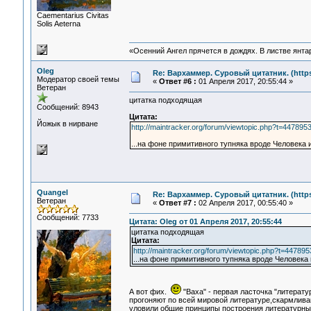
Сaementarius Civitas
Solis Aeterna
«Осенний Ангел прячется в дождях. В листве янтарн
Oleg
Re: Вархаммер. Суровый цитатник. (https:
Модератор своей темы
«
Ответ #6 :
01 Апреля 2017, 20:55:44 »
Ветеран
цитатка подходящая
Сообщений: 8943
Цитата:
Йожык в нирване
http://maintracker.org/forum/viewtopic.php?t=447895
...на фоне примитивного тупняка вроде Человека
Quangel
Re: Вархаммер. Суровый цитатник. (https:
Ветеран
«
Ответ #7 :
02 Апреля 2017, 00:55:40 »
Сообщений: 7733
Цитата: Oleg от 01 Апреля 2017, 20:55:44
цитатка подходящая
Цитата:
http://maintracker.org/forum/viewtopic.php?t=447895
...на фоне примитивного тупняка вроде Человека
А вот фих.
"Ваха" - первая ласточка "литерат
прогоняют по всей мировой литературе,скармлива
уловили общие принципы построения литературны