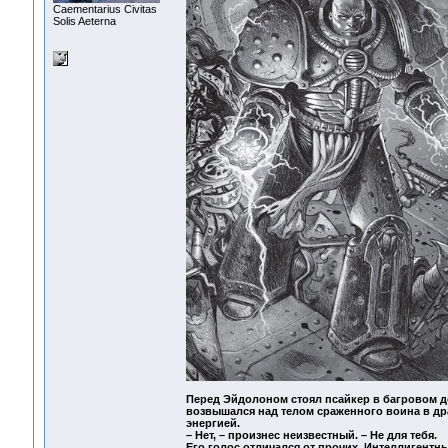
Сaementarius Civitas
Solis Aeterna
Перед Эйдолоном стоял псайкер в багровом до
возвышался над телом сраженного воина в др
энергией.
– Нет, – произнес неизвестный. – Не для тебя.
Его голос отличался от прочих. Интеллигентн