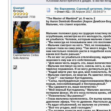
«Осенний Ангел прячется в дождях. В листве янтарн
Quangel
Re: Вархаммер. Суровый цитатник. (https:
Ветеран
«
Ответ #11 :
08 Апреля 2017, 03:54:07 »
Сообщений: 7733
"The Master of Mankind" pt. II часть 2
by Aaron Dembski-Bowden (Аарон Дембски-Боу
Мальчик, что станет королём.
Мальчик положил руку на грудную пластину ве
огрубевшая, несмотря на его молодость, проб
не улыбался. Человек, которым мальчик станет
▫ "Вы никогда не показывали мне это воспомин
▫ Мальчик смотрел на него. "Нет, не показывал.
старые глаза на саму реку. "Так много воды. Т
нам настолько повезло расти в подобной колы
каким всё было раньше."
Сaementarius Civitas
▫ Ра не мог не улыбаться отвлечённому, задум
Solis Aeterna
знакомого ему как его собственный.
▫ "Для меня честь видеть это, ваше величество(s
▫ Мальчик взглянул на него, сквозь него, и, н
тяжёлое поражение. Я не могу дотянуться до Ка
▫ "Кадай мёртв уже три дня, мой повелитель. Я
▫ Мальчик смотрел, не моргая. Ра заметил лё
▫ "Сир?" - настаивал Кустодианец.
▫ "Силы, пробуждённые недопониманием Магну
порыв, неослабевающий и беспрерывный."
▫ "Вы сдержите их, ваше величество."
▫ "Мой верный Кустодианец." Мальчик засопел, 
потеряли фокус. Из его носа потекла кровь, о
▫ "Повелитель! Вы ранены?"
▫ Глаза мальчика прояснились. Он вытер кров
давлении эфира. Что-то древнее. Настолько д
▫ Ра ждал объяснений, но мальчик не уточнял. 
▫ "Всё что угодно, мой господин."
▫ "Ты должен донести моё слово до Женетии Кр