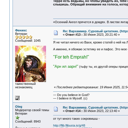
Терре есть ведьмы, но чтобы увидеть их, теб
слышишь. Обращай внимание на голоса, кото
«Осенний Ангел прячется в дождях. В листве янтарн
Феникс
Re: Вархаммер. Суровый цитатник. (https:
Ветеран
«
Ответ #13 :
30 Июня 2023, 20:21:40 »
Сообщений: 1045
Я не читал ничего из Вахи, кроме статей о ней на Л
А именно, я обожаю эстетику ее и пафос. Это мое 
"For teh Emprah!"
"Арн ил аарн!"
(тьфу ты, из другой оперы прице
таинственный
незнакомец
«
Последнее редактирование: 19 Июня 2025, 11:5
— Do you believe in God?
— I believe in Myself. (c)
Oleg
Re: Вархаммер. Суровый цитатник. (https:
Модератор своей темы
«
Ответ #14 :
30 Июня 2023, 22:13:40 »
Ветеран
от тут много таких сокровишш -
Сообщений: 8943
http://flib.flibusta.is/g/48