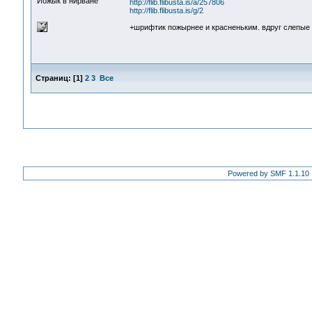
Йожык в нирване
http://flib.flibusta.is/a/257806
http://flib.flibusta.is/g/2
+шрифтик пожырнее и красненьким. вдруг слепые и
Страниц:
[
1
]
2
3
Все
Powered by SMF 1.1.10