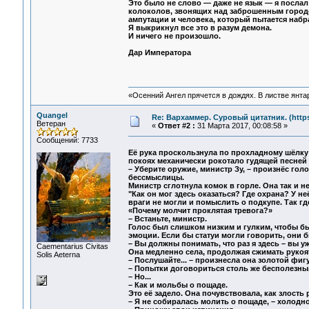
Это было не слово — даже не язык — я послал
колоколов, звонящих над заброшенным городо
ампутации и человека, который пытается набр
Я выкрикнул все это в разум демона.
И ничего не произошло.
Дар Императора
«Осенний Ангел прячется в дождях. В листве янтарн
Quangel
Re: Вархаммер. Суровый цитатник. (https:
Ветеран
«
Ответ #2 :
31 Марта 2017, 00:08:58 »
Сообщений: 7733
Её рука проскользнула по прохладному шёлку 
покоях механически рокотало гудящей песней г
– Уберите оружие, министр Зу, – произнёс гол
бессмыслицы.
Министр сглотнула комок в горле. Она так и н
"Как он мог здесь оказаться? Где охрана? У н
враги не могли и помыслить о подкупе. Так где
«Почему молчит проклятая тревога?»
– Встаньте, министр.
Голос был слишком низким и гулким, чтобы бы
эмоции. Если бы статуи могли говорить, они 
– Вы должны понимать, что раз я здесь – вы уж
Сaementarius Civitas
Она медленно села, продолжая сжимать рукоят
Solis Aeterna
– Послушайте... – произнесла она золотой фигу
– Попытки договориться столь же бесполезны,
– Но...
– Как и мольбы о пощаде.
Это её задело. Она почувствовала, как злость 
– Я не собиралась молить о пощаде, – холодн