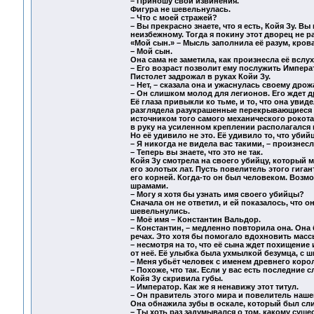
– Приношу свои извинения.
Фигура не шевельнулась.
– Что с моей стражей?
– Вы прекрасно знаете, что я есть, Койя Зу. 
неизбежному. Тогда я покину этот дворец не ра
«Мой сын.» – Мысль заполнила её разум, кровав
– Мой сын.
Она сама не заметила, как произнесла её вслух
– Его возраст позволит ему послужить Импера
Пистолет задрожал в руках Койи Зу.
– Нет, – сказала она и ужаснулась своему дрож
– Он слишком молод для легионов. Его ждет д
Её глаза привыкли ко тьме, и то, что она увид
разглядела разукрашенные перекрывающиеся п
источником того самого механического рокота
в руку на усиленном креплении располагался 
Но её удивило не это. Её удивило то, что убий
– Я никогда не видела вас такими, – произнесла
– Теперь вы знаете, что это не так.
Койя Зу смотрела на своего убийцу, который
его золотых лат. Пусть повелитель этого гига
его корней. Когда-то он был человеком. Возм
шрамами.
– Могу я хотя бы узнать имя своего убийцы?
Сначала он не ответил, и ей показалось, что 
шевельнулись.
– Моё имя – Константин Вальдор.
– Константин, – медленно повторила она. Она
речах. Это хотя бы помогало вдохновить масс
– несмотря на то, что её сына ждет похищение 
от неё. Её улыбка была ухмылкой безумца, с 
– Меня убьёт человек с именем древнего корол
– Похоже, что так. Если у вас есть последние 
Койя Зу скривила губы.
– Император. Как же я ненавижу этот титул.
– Он правитель этого мира и повелитель нашей
Она обнажила зубы в оскале, который был сл
– Ты хоть раз задумывался о том, какому сущ