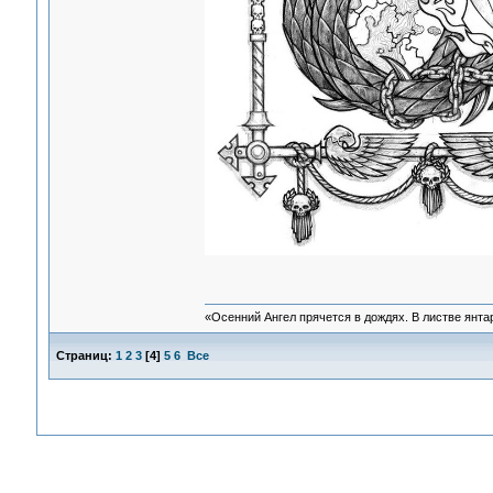
«Осенний Ангел прячется в дождях. В листве янтарн
Страниц:
1
2
3
[
4
]
5
6
Все