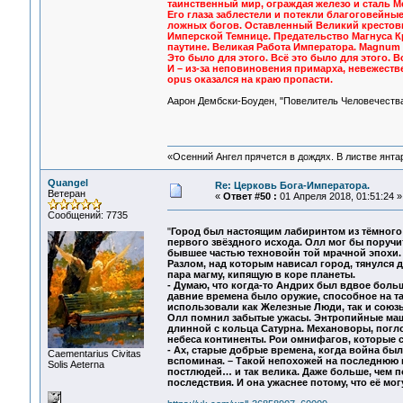
таинственный мир, ограждая железо и сталь М
Его глаза заблестели и потекли благоговейны
ложных богов. Оставленный Великий крестовы
Имперской Темнице. Предательство Магнуса К
паутине. Великая Работа Императора. Magnum
Это было для этого. Всё это было для этого. В
И – из-за неповиновения примарха, невежеств
opus оказался на краю пропасти.
Аарон Дембски-Боуден, "Повелитель Человечеств
«Осенний Ангел прячется в дождях. В листве янтарн
Quangel
Re: Церковь Бога-Императора.
Ветеран
«
Ответ #50 :
01 Апреля 2018, 01:51:24 »
Сообщений: 7735
"
Город был настоящим лабиринтом из тёмного 
первого звёздного исхода. Олл мог бы поручит
бывшее частью техновойн той мрачной эпохи. 
Разлом, над которым нависал город, тянулся 
пара магму, кипящую в коре планеты.
- Думаю, что когда-то Андрих был вдвое больш
давние времена было оружие, способное на т
использовали как Железные Люди, так и союз
Олл помнил забытые ужасы. Энтропийные маш
длинной с кольца Сатурна. Механоворы, пог
небеса континенты. Рои омнифагов, которые с
- Ах, старые добрые времена, когда война бы
Сaementarius Civitas
вспоминая. – Такой непохожей на последнюю 
Solis Aeterna
постлюдей… и так велика. Даже больше, чем п
последствия. И она ужаснее потому, что её мо