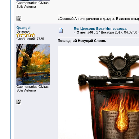
Сaementarius Civitas
Solis Aeterna
«Осенний Ангел прячется в дождях. В листве янтарн
Quangel
Re: Церковь Бога-Императора.
Ветеран
«
Ответ #46 :
17 Декабря 2017, 04:32:30 
Сообщений: 7735
Последний Несущий Слово.
Сaementarius Civitas
Solis Aeterna