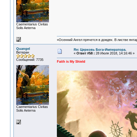
Сaementarius Civitas
Solis Aeterna
«Осенний Ангел прячется в дождях. В листве янтарн
Quangel
Re: Церковь Бога-Императора.
Ветеран
«
Ответ #58 :
28 Июля 2018, 14:16:46 »
Сообщений: 7735
Faith is My Shield
Сaementarius Civitas
Solis Aeterna