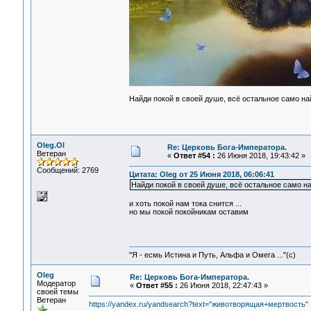
Найди покой в своей душе, всё остальное само на
Oleg.Ol
Re: Церковь Бога-Императора.
Ветеран
«
Ответ #54 :
26 Июня 2018, 19:43:42 »
Сообщений: 2769
Цитата: Oleg от 25 Июня 2018, 06:06:41
Найди покой в своей душе, всё остальное само на
и хоть покой нам тока снится ...
но мы покой покойникам оставим
"Я - есмь Истина и Путь, Альфа и Омега ..."(с)
Oleg
Re: Церковь Бога-Императора.
Модератор
«
Ответ #55 :
26 Июня 2018, 22:47:43 »
своей темы
Ветеран
https://yandex.ru/yandsearch?text="животворящая+мертвость"