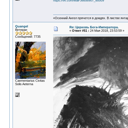
https://vk.com/wall-36858907_60009
«Осенний Ангел прячется в дождях. В листве янтарн
Quangel
Re: Церковь Бога-Императора.
Ветеран
«
Ответ #51 :
24 Мая 2018, 23:53:59 »
Сообщений: 7735
Сaementarius Civitas
Solis Aeterna