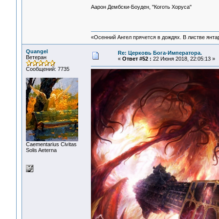
Аарон Дембски-Боуден, "Коготь Хоруса"
«Осенний Ангел прячется в дождях. В листве янтарн
Quangel
Re: Церковь Бога-Императора.
Ветеран
«
Ответ #52 :
22 Июня 2018, 22:05:13 »
Сообщений: 7735
Сaementarius Civitas
Solis Aeterna