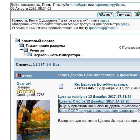
Добро пожаловать,
Гость
. Пожалуйста,
войдите
или
зарегистрируйтесь
.
08 Августа 2026, 08:34:03
Новости:
Книгу С.Доронина "Квантовая магия" читать
здесь
Материалы старого сайта "Физика Магии" доступны для просмотра
здесь
О замеченных глюках просьба писать на почту
quantmag@mail.ru
Квантовый Портал
Тематические разделы
0 Пользовате
Религия
Церковь Бога-Императора.
Страниц:
1
2
3
[
4
]
5
6
Все
Тема: Церковь Бога-Императора. (Прочитано 1
Автор
Quangel
Re: Церковь Бога-Императора.
Ветеран
«
Ответ #45 :
12 Декабря 2017, 22:38:46 
Сообщений: 7735
Цитата: valeriy от 12 Декабря 2017, 17:31:29
Цитата: Oleg от 12 Декабря 2017, 14:29:20
а цену бумажкам как и любым другим символам
Кто в СССР получал самые высокие зарплаты
в б
Валер,не надо постить в Церкви Императора про з