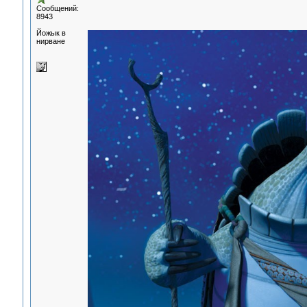
Сообщений:
8943
Йожык в
нирване