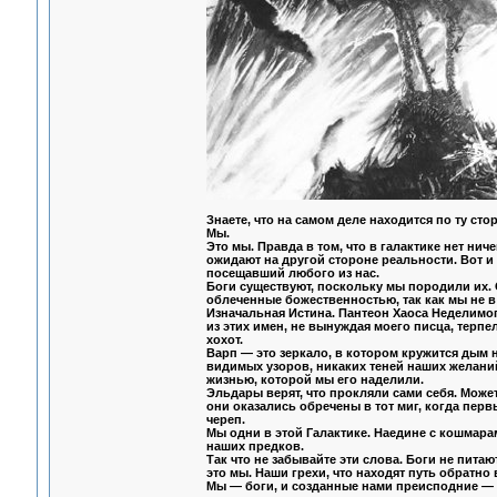
Знаете, что на самом деле находится по ту ст
Мы.
Это мы. Правда в том, что в галактике нет нич
ожидают на другой стороне реальности. Вот и
посещавший любого из нас.
Боги существуют, поскольку мы породили их. 
облеченные божественностью, так как мы не в
Изначальная Истина. Пантеон Хаоса Неделимог
из этих имен, не вынуждая моего писца, тер
хохот.
Варп — это зеркало, в котором кружится дым 
видимых узоров, никаких теней наших желаний.
жизнью, которой мы его наделили.
Эльдары верят, что прокляли сами себя. Может,
они оказались обречены в тот миг, когда пе
череп.
Мы одни в этой Галактике. Наедине с кошмарам
наших предков.
Так что не забывайте эти слова. Боги не питаю
это мы. Наши грехи, что находят путь обратно 
Мы — боги, и созданные нами преисподние — 