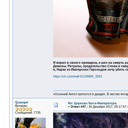
Я верил в своего примарха, я шел на смерть ра
Демоны. Ритуалы, предательство Слова и смерт
я, Нарек из Имперских Герольдов хочу убить св
https://vk.com/wall-61145884_3053
«Осенний Ангел прячется в дождях. В листве янтарн
Quangel
Re: Церковь Бога-Императора.
Ветеран
«
Ответ #47 :
30 Декабря 2017, 00:17:57 
Сообщений: 7735