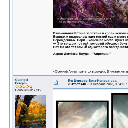
Изначальная Истина заложена в крови человечес
Верных и праведных ждет мягкий суд и место 
Нерожденных. Варп – конечное место, пункт на
— Это вряд ли тот рай, который обещают боль
Нет. Но это тот самый ад, которого всегда боя
Аарон Дембски-Боуден, "Аврелиан"
«Осенний Ангел прячется в дождях. В листве янтарн
Quangel
Re: Церковь Бога-Императора.
Ветеран
«
Ответ #48 :
03 Февраля 2018, 00:49:57 
Сообщений: 7735