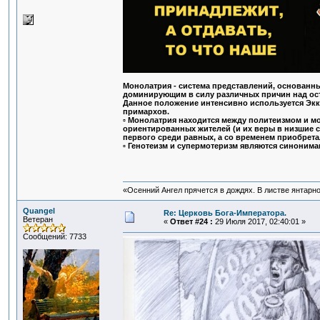
Монолатрия - система представлений, основанн
доминирующим в силу различных причин над ост
Данное положение интенсивно используется Эккл
примархов.
▫ Монолатрия находится между политеизмом и мо
ориентированных жителей (и их веры в низшие с
первого среди равных, а со временем приобрета
▫ Генотеизм и супермотеризм являются синонимам
«Осенний Ангел прячется в дождях. В листве янтарной
Quangel
Re: Церковь Бога-Императора.
Ветеран
«
Ответ #24 :
29 Июля 2017, 02:40:01 »
Сообщений: 7733