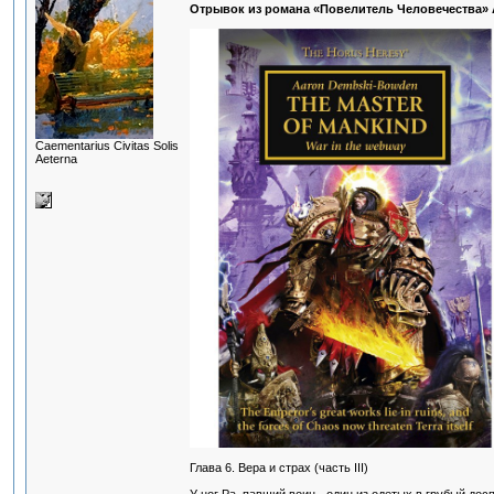
Отрывок из романа «Повелитель Человечества» 
Сaementarius Civitas Solis
Aeterna
Глава 6. Вера и страх (часть III)
У ног Ра, павший воин - один из одетых в грубый до