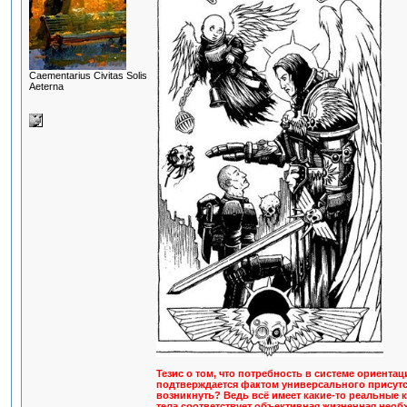
Сaementarius Civitas Solis
Aeterna
Тезис о том, что потребность в системе ориента
подтверждается фактом универсального присутс
возникнуть? Ведь всё имеет какие-то реальные к
тела соответствует объективная жизненная необх