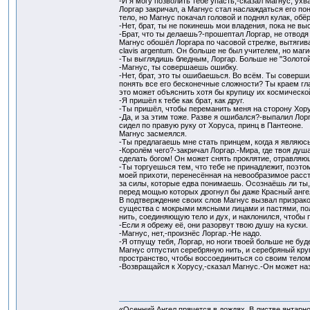
-И я могу позволить тебе упасть,-сказал Магнус, ух
Лоргар закричал, а Магнус стал наслаждаться его по
тело, но Магнус покачал головой и поднял кулак, об
-Нет, брат, ты не покинешь мои владения, пока не
-Брат, что ты делаешь?-прошептал Лоргар, не отводя
Магнус обошёл Лоргара по часовой стрелке, вытягива
clavis argentum. Он больше не был учителем, но ма
-Ты выглядишь бледным, Лоргар. Больше не "Золотой
-Магнус, ты совершаешь ошибку.
-Нет, брат, это ты ошибаешься. Во всём. Ты соверш
понять все его бесконечные сложности? Ты краем гл
это может объяснить хотя бы крупицу их космическо
-Я пришёл к тебе как брат, как друг.
-Ты пришёл, чтобы переманить меня на сторону Хору
-Да, и за этим тоже. Разве я ошибался?-выпалил Лор
сидел по правую руку от Хоруса, принц в Пантеоне.
Магнус засмеялся.
-Ты предлагаешь мне стать принцем, когда я являюс
-Королём чего?-закричал Лоргар.-Мира, где твоя душ
сделать богом! Он может снять проклятие, отравляющ
-Ты торгуешься тем, что тебе не принадлежит, поэт
моей прихоти, перенесённая на невообразимое расст
за силы, которые едва понимаешь. Осознаёшь ли ты,
перед мощью которых дрогнул бы даже Красный анге
В подтверждение своих слов Магнус вызвал призрак
существа с мокрыми мясными лицами и пастями, пол
нить, соединяющую тело и дух, и наклонился, чтобы 
-Если я обрежу её, они разорвут твою душу на куски.
-Магнус, нет,-произнёс Лоргар.-Не надо.
-Я отпущу тебя, Лоргар, но ноги твоей больше не бу
Магнус отпустил серебряную нить, и серебряный кру
пространство, чтобы воссоединиться со своим телом
-Возвращайся к Хорусу,-сказал Магнус.-Он может назы
«Осенний Ангел прячется в дождях. В листве янтарной