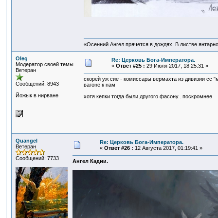
«Осенний Ангел прячется в дождях. В листве янтарной
Oleg
Re: Церковь Бога-Императора.
Модератор своей темы
«
Ответ #25 :
29 Июля 2017, 18:25:31 »
Ветеран
скорей уж сие - комиссары вермахта из дивизии сс "
Сообщений: 8943
вагоне к нам
Йожык в нирване
хотя кепки тогда были другого фасону.. поскромнее
Quangel
Re: Церковь Бога-Императора.
Ветеран
«
Ответ #26 :
12 Августа 2017, 01:19:41 »
Сообщений: 7733
Ангел Кадии.