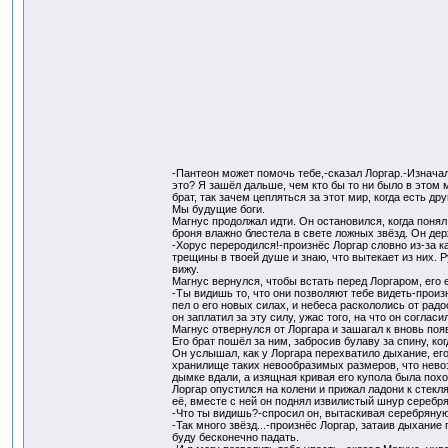
-Пантеон может помочь тебе,-сказал Лоргар.-Изнача
это? Я зашёл дальше, чем кто бы то ни было в этом м
брат, так зачем цепляться за этот мир, когда есть д
Мы будущие боги.
Магнус продолжал идти. Он остановился, когда понял,
броня влажно блестела в свете ложных звёзд. Он д
-Хорус переродился!-произнёс Лоргар словно из-за к
трещины в твоей душе и знаю, что вытекает из них. 
вижу.
Магнус вернулся, чтобы встать перед Лоргаром, его
-Ты видишь то, что они позволяют тебе видеть-произ
пел о его новых силах, и небеса раскололись от радо
он заплатил за эту силу, ужас того, на что он согласи
Магнус отвернулся от Лоргара и зашагал к вновь по
Его брат пошёл за ним, забросив булаву за спину, ко
Он услышал, как у Лоргара перехватило дыхание, ег
хранилище таких невообразимых размеров, что невозм
дымке вдали, а изящная кривая его купола была похо
Лоргар опустился на колени и прижал ладони к стекля
её, вместе с ней он поднял извилистый шнур серебря
-Что ты видишь?-спросил он, вытаскивая серебряную
-Так много звёзд...-произнёс Лоргар, затаив дыхание
буду бесконечно падать.