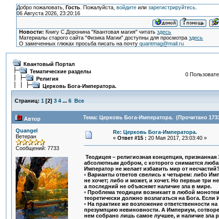
Добро пожаловать,
Гость
. Пожалуйста,
войдите
или
зарегистрируйтесь
.
06 Августа 2026, 23:20:16
Новости:
Книгу С.Доронина "Квантовая магия" читать
здесь
Материалы старого сайта "Физика Магии" доступны для просмотра
здесь
О замеченных глюках просьба писать на почту
quantmag@mail.ru
Квантовый Портал
Тематические разделы
0 Пользовате
Религия
Церковь Бога-Императора.
Страниц:
1
[
2
]
3
4
...
6
Все
Тема: Церковь Бога-Императора. (Прочитано 1733
Автор
Quangel
Re: Церковь Бога-Императора.
Ветеран
«
Ответ #15 :
20 Мая 2017, 23:03:40 »
Сообщений: 7733
Теодицея – религиозная концепция, признанная 
абсолютным добром, с которого снимается любая
Император не желает избавить мир от несчастий?
▫ Варианты ответов свелись к четырем: либо Импе
не хочет; либо и может, и хочет. Но первые три
а последний не объясняет наличие зла в мире.
▫ Проблема теодицеи возникает в любой монотеи
теоретически должно возлагаться на Бога. Если
▫ На практике же возложение ответственности на
презумпцию невиновности. А Империум, сотворе
нем собрано лишь самое лучшее, и наличие зла 