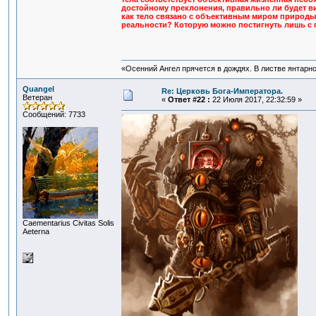
достойному преклонения, правильно ли будет ви
как тело связано с объективным миром природы, 
реальности? Которую можно постигнуть лишь с п
«Осенний Ангел прячется в дождях. В листве янтарной
Quangel
Re: Церковь Бога-Императора.
Ветеран
«
Ответ #22 :
22 Июля 2017, 22:32:59 »
Сообщений: 7733
Сaementarius Civitas Solis
Aeterna