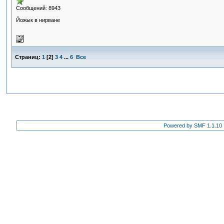
Сообщений: 8943
Йожык в нирване
Страниц:
1
[
2
]
3
4
...
6
Все
Powered by SMF 1.1.10