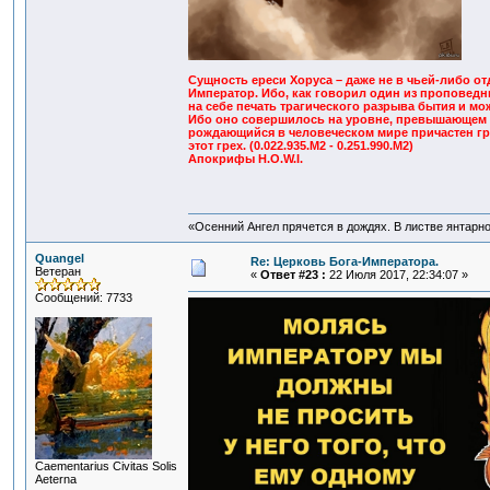
Сущность ереси Хоруса – даже не в чьей-либо от
Император. Ибо, как говорил один из проповедни
на себе печать трагического разрыва бытия и мо
Ибо оно совершилось на уровне, превышающем 
рождающийся в человеческом мире причастен гре
этот грех. (0.022.935.M2 - 0.251.990.M2)
Апокрифы H.O.W.I.
«Осенний Ангел прячется в дождях. В листве янтарной
Quangel
Re: Церковь Бога-Императора.
Ветеран
«
Ответ #23 :
22 Июля 2017, 22:34:07 »
Сообщений: 7733
Сaementarius Civitas Solis
Aeterna