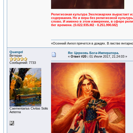
Религиозная культура Экклезиархии вырастает из 
содержания. Но и вера без религиозной культуры
слово. И именно в этом измерении, в сфере рел
бег времени. (0.022.935.M2 - 0.251.990.M2)
«Осенний Ангел прячется в дождях. В листве янтарной
Quangel
Re: Церковь Бога-Императора.
Ветеран
«
Ответ #20 :
01 Июля 2017, 21:24:03 »
Сообщений: 7733
Сaementarius Civitas Solis
Aeterna