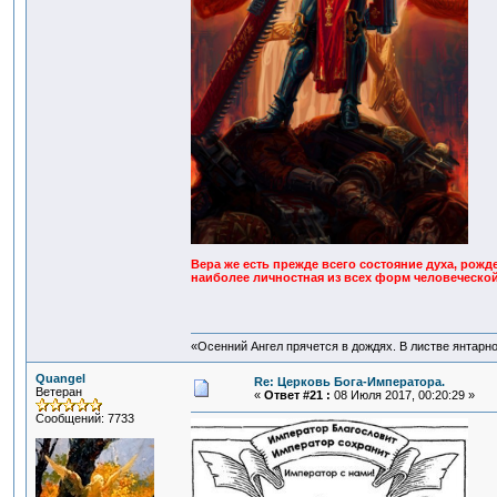
Вера же есть прежде всего состояние духа, рож
наиболее личностная из всех форм человеческой д
«Осенний Ангел прячется в дождях. В листве янтарной
Quangel
Re: Церковь Бога-Императора.
Ветеран
«
Ответ #21 :
08 Июля 2017, 00:20:29 »
Сообщений: 7733