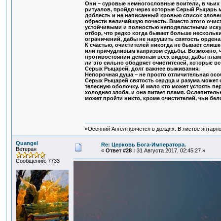
Они – суровые немногословные воители, в чьих 
ритуалов, пройдя через которые Серый Рыцарь мо
доблесть и не написанный кровью список зловещ
обрести величайшую почесть. Вместо этого очис
устойчивыми и полностью неподвластными иску
отбор, что редко когда бывает больше нескольк
ограничений, дабы не нарушить святость ордена
К счастью, очистителей никогда не бывает слишк
или причудливым капризом судьбы. Возможно, ч
противостоянии демонам всех видов, дабы пламя
ли это сильно ободряет очистителей, которые все
Серых Рыцарей, долг важнее выживания.
Непорочная душа – не просто отличительная осо
Серых Рыцарей святость сердца и разума может о
телесную оболочку. И мало кто может устоять пер
холодная злоба, и она питает пламя. Ослепител
может пройти никто, кроме очистителей, чьи бе
«Осенний Ангел прячется в дождях. В листве янтарной
Quangel
Re: Церковь Бога-Императора.
Ветеран
«
Ответ #28 :
31 Августа 2017, 02:45:27 »
Сообщений: 7733