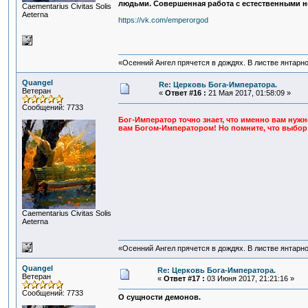
людьми. Совершенная работа с естественными не
Сaementarius Civitas Solis
Aeterna
https://vk.com/emperorgod
«Осенний Ангел прячется в дождях. В листве янтарной
Quangel
Re: Церковь Бога-Императора.
Ветеран
«
Ответ #16 :
21 Мая 2017, 01:58:09 »
Сообщений: 7733
Бог-Император точно знает, что именно вам нужн
вам Богом-Императором! Но помните, что выбор 
Сaementarius Civitas Solis
Aeterna
«Осенний Ангел прячется в дождях. В листве янтарной
Quangel
Re: Церковь Бога-Императора.
Ветеран
«
Ответ #17 :
03 Июня 2017, 21:21:16 »
Сообщений: 7733
О сущности демонов.