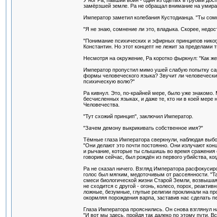
замёрзшей земле. Ра не обращал внимание на умира
Император заметил колебания Кустодианца. "Ты сом
"Я не знаю, сомнение ли это, владыка. Скорее, недос
"Понимание психических и эфирных принципов никогда 
Константин. Но этот концепт не лежит за пределами 
Несмотря на окружение, Ра коротко фыркнул: "Как же
Император пропустил мимо ушей слабую попытку сарка
формы человеческого языка? Звучит ли человеческий
психическую волю?"
Ра кивнул. Это, по-крайней мере, было уже знакомо.
бесчисленных языках, и даже те, кто ни в коей мере
Человечества.
"Тут схожий принцип", заключил Император.
"Зачем демону выкрикивать собственное имя?"
Тёмные глаза Императора сверкнули, наблюдая выбо
"Они делают это почти постоянно. Они излучают кон
и рычание, которые ты слышишь во время сражения с 
говорим сейчас, был рождён из первого убийства, ко
Ра не сказал ничего. Взгляд Императора расфокусиров
голос был мягким, медоточивым от рассеянности. "Та
смеси биологической жизни Старой Земли, возвышая
не сходится с другой - огонь, колесо, порох, реактив
ложные, безумные, глупые религии проклинали на про
окормляя порождения варпа, заставив нас сделать п
Глаза Императора прояснились. Он снова взглянул на 
"И вот мы здесь, пройдя так далеко по этому пути. В