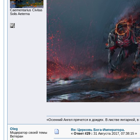
Сaementarius Civitas
Solis Aeterna
«Осенний Ангел прячется в дождях. В листве янтарной, в п
Oleg
Re: Церковь Бога-Императора.
Модератор своей темы
«
Ответ #29 :
31 Августа 2017, 07:38:15 »
Ветеран