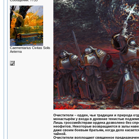
Сообщений: 7733
Сaementarius Civitas Solis
Aeterna
Очистители – орден, чьи традиции и природа от
монастырём у входа в древние тенистые подземе
Лишь гроссмейстерам ордена дозволено без спрос
неофитов. Некоторые возвращаются в залы навер
даже своим боевым братьям, когда дело касается 
тайной.
Очистители воплощают священное предназначени