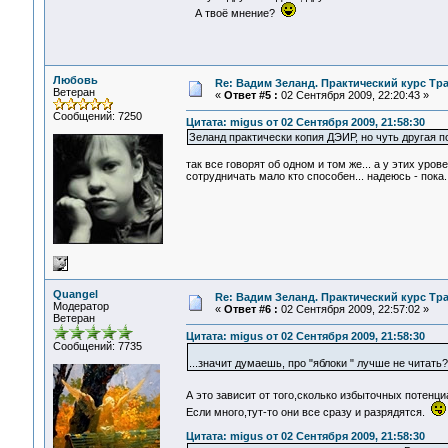
А твоё мнение?
Любовь
Re: Вадим Зеланд. Практический курс Тра
Ветеран
«
Ответ #5 :
02 Сентября 2009, 22:20:43 »
Сообщений: 7250
Цитата: migus от 02 Сентября 2009, 21:58:30
Зеланд практически копия ДЭИР, но чуть другая п
так все говорят об одном и том же... а у этих уров
сотрудничать мало кто способен... надеюсь - пока..
Quangel
Re: Вадим Зеланд. Практический курс Тра
Модератор
«
Ответ #6 :
02 Сентября 2009, 22:57:02 »
Ветеран
Цитата: migus от 02 Сентября 2009, 21:58:30
Сообщений: 7735
...значит думаешь, про "яблоки " лучше не читат
А это зависит от того,сколько избыточных потенц
Если много,тут-то они все сразу и разрядятся.
Цитата: migus от 02 Сентября 2009, 21:58:30