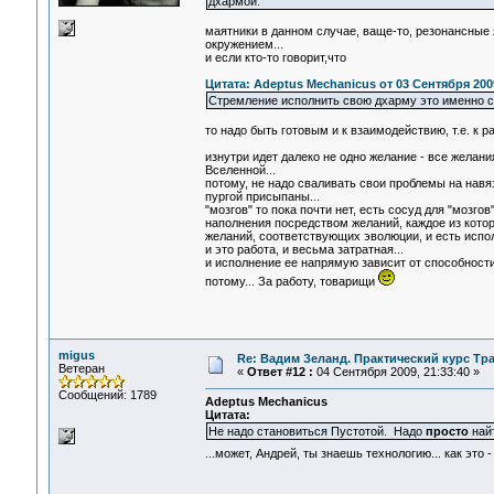
дхармой.
маятники в данном случае, ваще-то, резонансные 
окружением...
и если кто-то говорит,что
Цитата: Adeptus Mechanicus от 03 Сентября 2009
Стремление исполнить свою дхарму это именно с
то надо быть готовым и к взаимодействию, т.е. к р
изнутри идет далеко не одно желание - все желан
Вселенной...
потому, не надо сваливать свои проблемы на навяз
пургой присыпаны...
"мозгов" то пока почти нет, есть сосуд для "мозг
наполнения посредством желаний, каждое из котор
желаний, соответствующих эволюции, и есть испо
и это работа, и весьма затратная...
и исполнение ее напрямую зависит от способности 
потому... За работу, товарищи
migus
Re: Вадим Зеланд. Практический курс Тра
Ветеран
«
Ответ #12 :
04 Сентября 2009, 21:33:40 »
Сообщений: 1789
Adeptus Mechanicus
Цитата:
Не надо становиться Пустотой. Надо
просто
най
...может, Андрей, ты знаешь технологию... как это