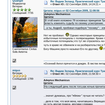
Quangel
Re: Вадим Зеланд. Практический курс Тра
Модератор
«
Ответ #3 :
02 Сентября 2009, 14:24:21 »
Ветеран
Цитата: migus от 02 Сентября 2009, 11:08:56
Сообщений: 7735
Adeptus Mechanicus
Цитата:
В этой книге изложено 78 основных принципов Т
власть изменять судьбу по своему усмотрению.
...а ты, Андрей, пробовал подобную "технику" - и
Нет не пробовал.
Однако некоторые принципы и
избыточные потенциалы с поляризациями. Кроме т
избыточные потенциалы,что тут же отразилось на 
чуть в краже не обвинили и на разбирательство в
Сaementarius Civitas
Богу-Машине,просто называл Его по другому.
П
Solis Aeterna
«Осенний Ангел прячется в дождях. В листве янтарн
migus
Re: Вадим Зеланд. Практический курс Тра
Ветеран
«
Ответ #4 :
02 Сентября 2009, 21:58:30 »
Сообщений: 1789
Adeptus Mechanicus
Цитата:
На следующий день после того,как ночью прочитал
...значит думаешь, про "яблоки " лучше не читать
...дело в том, что моя жена, начитавшись Верищаги
но чуть другая подача, другими словами.