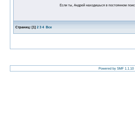
Если ты, Андрей находишься в постоянном поиске,
Страниц:
[
1
]
2
3
4
Все
Powered by SMF 1.1.10