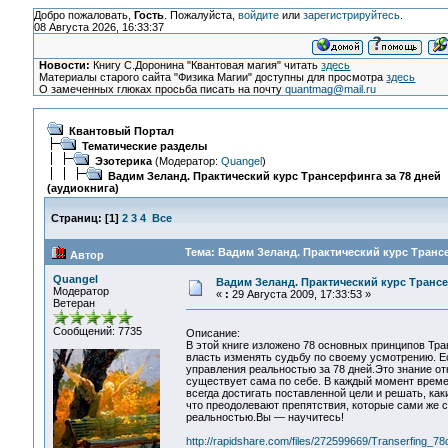
Добро пожаловать,
Гость
. Пожалуйста,
войдите
или
зарегистрируйтесь
.
08 Августа 2026, 16:33:37
Новости:
Книгу С.Доронина "Квантовая магия" читать
здесь
Материалы старого сайта "Физика Магии" доступны для просмотра
здесь
О замеченных глюках просьба писать на почту
quantmag@mail.ru
Квантовый Портал
Тематические разделы
Эзотерика
(Модератор:
Quangel
)
Вадим Зеланд. Практический курс Трансерфинга за 78 дней
(аудиокнига)
Страниц:
[
1
]
2
3
4
Все
Тема: Вадим Зеланд. Практический курс Трансе
Автор
Quangel
Вадим Зеланд. Практический курс Трансе
Модератор
«
:
29 Августа 2009, 17:33:53 »
Ветеран
Сообщений: 7735
Описание:
В этой книге изложено 78 основных принципов Тр
власть изменять судьбу по своему усмотрению. Ес
управления реальностью за 78 дней.Это знание от
существует сама по себе. В каждый момент врем
всегда достигать поставленной цели и решать, ка
что преодолевают препятствия, которые сами же со
реальностью.Вы — научитесь!
http://rapidshare.com/files/272599669/Transerfing_78