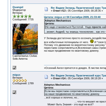
Quangel
Re: Вадим Зеланд. Практический курс Тра
Модератор
«
Ответ #13 :
05 Сентября 2009, 00:28:35 »
Ветеран
Цитата: migus от 04 Сентября 2009, 21:33:40
Сообщений: 7735
Adeptus Mechanicus
Цитата:
Не надо становиться Пустотой. Надо
просто
най
...может, Андрей, ты знаешь технологию... как эт
У Зеланда достаточно просто осознать воздействи
все избыточные потенциалы от него.
И "своя Ц
Потому что движение по вероятностному рисунку 
перестаем сопротивляться,Вселенная сама стрем
на наше продвижение по квантовому домену.
Сaementarius Civitas
Solis Aeterna
«Осенний Ангел прячется в дождях. В листве янтарн
migus
Re: Вадим Зеланд. Практический курс Тра
Ветеран
«
Ответ #14 :
05 Сентября 2009, 08:19:28 »
Сообщений: 1789
Adeptus Mechanicus
Цитата:
Если мы перестаем сопротивляться,Вселенная с
на наше продвижение по квантовому домену.
...всё хорошо и логично, но...
... что-то мешает не просто людя
Может быть Знания - это ещё не всё?