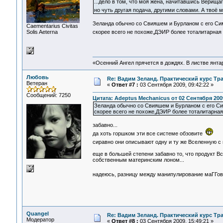
...дело в том, что моя жена, начитавшись Верищаг
но чуть другая подача, другими словами. А твоё
Зеланда обычно со Свияшем и Бурланом с его Сим
Сaementarius Civitas
Solis Aeterna
скорее всего не похоже,ДЭИР более тоталитарная
«Осенний Ангел прячется в дождях. В листве янтарн
Любовь
Re: Вадим Зеланд. Практический курс Тра
Ветеран
«
Ответ #7 :
03 Сентября 2009, 09:42:22 »
Сообщений: 7250
Цитата: Adeptus Mechanicus от 02 Сентября 2009
Зеланда обычно со Свияшем и Бурланом с его Си
скорее всего не похоже,ДЭИР более тоталитарная
забавно...
да хоть горшком эти все системе обзовите
сиравно они описывают одну и ту же Вселенную с
еще в большей степени забавно то, что продукт Все
собственным материнским лоном...
надеюсь, разницу между манипулирование маГГов
Quangel
Re: Вадим Зеланд. Практический курс Тра
Модератор
«
Ответ #8 :
03 Сентября 2009, 15:49:21 »