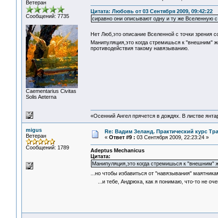
Ветеран
Цитата: Любовь от 03 Сентября 2009, 09:42:22
Сообщений: 7735
сиравно они описывают одну и ту же Вселенную с
Нет Люб,это описание Вселенной с точки зрения с
Манипуляция,это когда стремишься к "внешним" 
противодействия такому навязыванию.
Сaementarius Civitas
Solis Aeterna
«Осенний Ангел прячется в дождях. В листве янтарн
migus
Re: Вадим Зеланд. Практический курс Тра
Ветеран
«
Ответ #9 :
03 Сентября 2009, 22:23:24 »
Сообщений: 1789
Adeptus Mechanicus
Цитата:
Манипуляция,это когда стремишься к "внешним"
...но чтобы избавиться от "навязывания" маятника
...и тебе, Андрюха, как я понимаю, что-то не оч