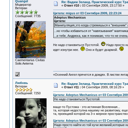
Quangel
Re: Вадим Зеланд. Практический курс Тра
Модератор
«
Ответ #10 :
03 Сентября 2009, 23:17:50 »
Ветеран
Цитата: migus от 03 Сентября 2009, 22:23:24
Сообщений: 7735
Adeptus Mechanicus
Цитата:
Манипуляция,это когда стремишься к "внешним"
...но чтобы избавиться от "навязывания" маятник
...и тебе, Андрюха, как я понимаю, что-то не очен
Не надо становиться Пустотой.
Надо просто на
идет изнутри нее.
Оно и будет дхармой.
Сaementarius Civitas
Solis Aeterna
«Осенний Ангел прячется в дождях. В листве янтарн
Любовь
Re: Вадим Зеланд. Практический курс Тра
Ветеран
«
Ответ #11 :
04 Сентября 2009, 08:16:29 »
Сообщений: 7250
Цитата: Adeptus Mechanicus от 03 Сентября 2009
Не надо становиться Пустотой.
ваще-то Пустома - это истинная Вселенная...
та, которая недоступна нашему не развитому, еще п
та, проекцией которой на 3-х мерное пространство 
Цитата: Adeptus Mechanicus от 03 Сентября 2009
Надо просто найти из той кучи желаний,которые 