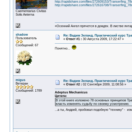
http://rapidshare.com/files/272609153/Transerfing_78
http://rapidshare.com/files/272616708/Transerfing_78
Сaementarius Civitas
Solis Aeterna
«Осенний Ангел прячется в дождях. В листве янтарн
shadow
Re: Вадим Зеланд. Практический курс Тра
Пользователь
«
Ответ #1 :
30 Августа 2009, 17:22:47 »
Сообщений: 67
Понятно...
migus
Re: Вадим Зеланд. Практический курс Тра
Ветеран
«
Ответ #2 :
02 Сентября 2009, 11:08:56 »
Сообщений: 1789
Adeptus Mechanicus
Цитата:
В этой книге изложено 78 основных принципов Т
власть изменять судьбу по своему усмотрению.
...а ты, Андрей, пробовал подобную "технику" - из