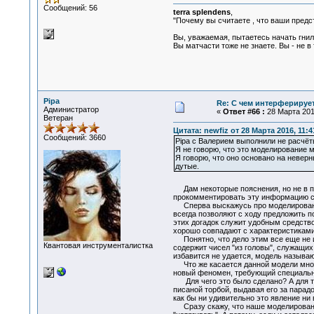
Сообщений: 56
terra splendens
,
"Почему вы считаете , что ваши предст
Вы, уважаемая, пытаетесь начать гнил
Вы матчасти тоже не знаете. Вы - не в
Pipa
Re: С чем интерферируе
Администратор
«
Ответ #66 :
28 Марта 2016
Ветеран
Цитата: newfiz от 28 Марта 2016, 11:4
Сообщений: 3660
Pipa с Валерием выполнили не расчёт
Я не говорю, что это моделирование 
Я говорю, что оно основано на неверн
дутые.
Дам некоторые пояснения, но не в пик
прокомментировать эту информацию со 
Сперва выскажусь про моделирование.
всегда позволяют с ходу предложить п
этих догадок служит удобным средство
хорошо совпадают с характеристикам
Понятно, что дело этим все еще не ис
Квантовая инструменталистка
содержит чисел "из головы", служащих 
избавится не удается, модель называю
Что же касается данной модели много
новый феномен, требующий специальног
Для чего это было сделано? А для тог
писаной торбой, выдавая его за парадо
как бы ни удивительно это явление ни
Сразу скажу, что наше моделировани