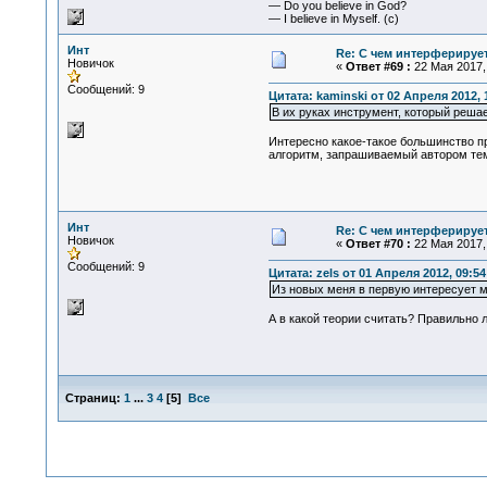
— Do you believe in God?
— I believe in Myself. (c)
Инт
Re: С чем интерферируе
Новичок
«
Ответ #69 :
22 Мая 2017, 
Сообщений: 9
Цитата: kaminski от 02 Апреля 2012, 
В их руках инструмент, который решае
Интересно какое-такое большинство п
алгоритм, запрашиваемый автором те
Инт
Re: С чем интерферируе
Новичок
«
Ответ #70 :
22 Мая 2017, 
Сообщений: 9
Цитата: zels от 01 Апреля 2012, 09:54
Из новых меня в первую интересует м
А в какой теории считать? Правильно 
Страниц:
1
...
3
4
[
5
]
Все