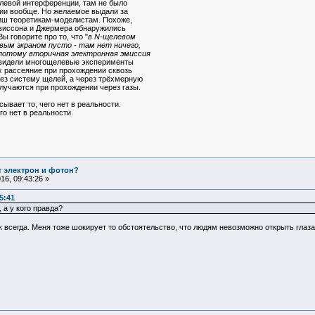
елевой интерференции, там не было
ии вообще. Но желаемое выдали за
киш теоретикам-моделистам. Похоже,
эвиссона и Джермера обнаружились
ы говорите про то, что "
в N-щелевом
ым экраном пусто - там нет ничего,
а потому вторичная электронная эмиссия
ы видели многощелевые эксперименты
их рассеяние при прохождении сквозь
рез систему щелей, а через трёхмерную
олучаются при прохождении через газы.
ывает то, чего нет в реальности.
го нет в реальности.
т электрон и фотон?
6, 09:43:26 »
5:41
 а у кого правда?
ак всегда. Меня тоже шокирует то обстоятельство, что людям невозможно открыть глаз