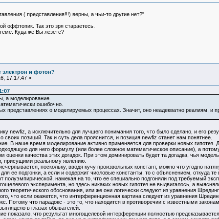
авления ( представления!!!) верны, а чьи-то другие нет?"
ой оффтопик. Так это зря стараетесь.
 теме. Куда же Вы лезете?
т электрон и фотон?
, 17:17:47 »
1:07
ы, а моделирование.
математически ошибочно.
ых представлениях о моделируемых процессах. Значит, оно неадекватно реалиям, и пре
у newfiz, а исключительно для лучшего понимания того, что было сделано, и его рез
своих позиций. Так и суть дела прояснится, и позиция newfiz станет нам понятнее.
 В наше время моделирование активно применяется для проверки новых гипотез. Дело
одходящую для него формулу (или более сложное математическое описание), а потому
м оценки качества этих догадок. При этом доминировать будет та догадка, чья модель
и, присущими реальному явлению.
черпывается, поскольку, вводя кучу произвольных констант, можно что угодно натян
для ее подгонки, а если и содержит числовые константы, то с объяснением, откуда те
т полуэмпирической, намекая на то, что ее специально подгоняли под требуемый экс
щелевого эксперимента, но здесь никаких новых гипотез не выдвигалось, а выяснялс
о теоретического обоснования, или же они логически следуют из уравнения Шрединге
о, что если окажется, что интерференционная картина следует из уравнения Шредингер
кс. Потому что парадокс - это то, что находится в противоречии с известными законам
 выглядело в глазах обывателей.
е показало, что результат многощелевой интерференции полностью предсказывается