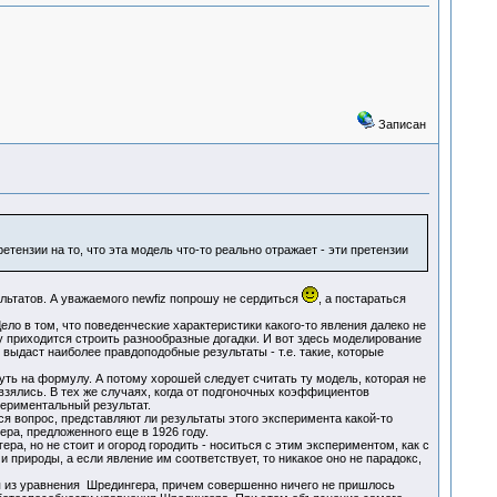
Записан
тензии на то, что эта модель что-то реально отражает - эти претензии
ультатов. А уважаемого newfiz попрошу не сердиться
, а постараться
 в том, что поведенческие характеристики какого-то явления далеко не
 приходится строить разнообразные догадки. И вот здесь моделирование
 выдаст наиболее правдоподобные результаты - т.е. такие, которые
уть на формулу. А потому хорошей следует считать ту модель, которая не
 взялись. В тех же случаях, когда от подгоночных коэффициентов
периментальный результат.
я вопрос, представляют ли результаты этого эксперимента какой-то
ра, предложенного еще в 1926 году.
а, но не стоит и огород городить - носиться с этим экспериментом, как с
и природы, а если явление им соответствует, то никакое оно не парадокс,
 из уравнения Шредингера, причем совершенно ничего не пришлось