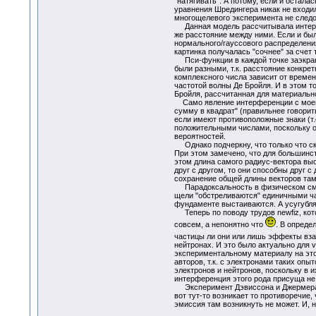
"натягивать". А потому, если и остала
уравнения Шредингера никак не входило
многощелевого эксперимента не следо
Данная модель рассчитывала интерфер
же расстояние между ними. Если и был
нормального/гауссового распределения
картинка получалась "сочнее" за счет 
Пси-функции в каждой точке заэкранн
были разными, т.к. расстояние конкре
комплексного числа зависит от времени
частотой волны Де Бройля. И в этом то
Бройля, рассчитанная для материальн
Само явление интерференции с моей (т
сумму в квадрат" (правильнее говори
если имеют противоположные знаки (т.
положительными числами, поскольку о
вероятностей.
Однако подчеркну, что только что ска
При этом замечено, что для большинст
этом длина самого радиус-вектора выс
друг с другом, то они способны друг 
сохранение общей длины векторов там
Парадоксальность в физическом смысл
щели "обстреливаются" единичными ча
фундаменте выстаиваются. А усугубля
Теперь по поводу трудов newfiz, котор
совсем, а непонятно что
. В опреде
частицы ли они или лишь эффекты вза
нейтронах. И это было актуально для v
экспериментальному материалу на этот
авторов, т.к. с электронами таких оп
электронов и нейтронов, поскольку в и
интерференция этого рода присуща не 
Эксперимент Дэвиссона и Джермера ne
вот тут-то возникает то противоречие
эмиссия там возникнуть не может. И, 