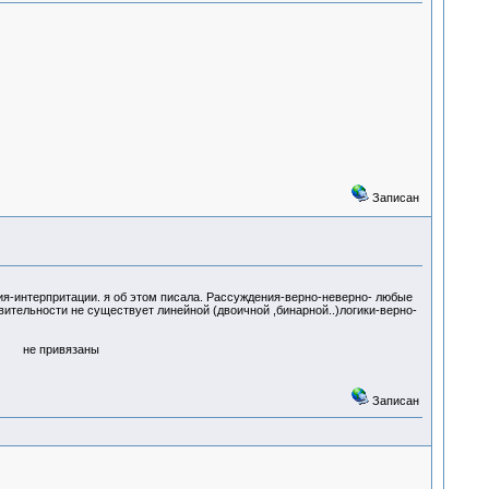
Записан
ения-интерпритации. я об этом писала. Рассуждения-верно-неверно- любые
тельности не существует линейной (двоичной ,бинарной..)логики-верно-
ивязаны
Записан