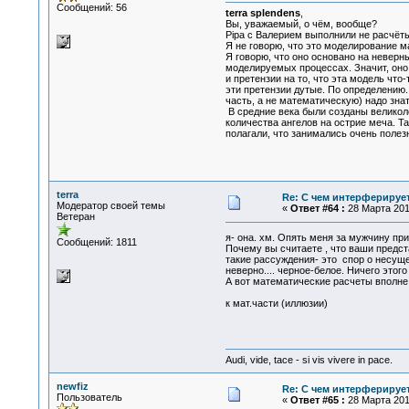
Сообщений: 56
terra splendens
,
Вы, уважаемый, о чём, вообще?
Pipa с Валерием выполнили не расчёты
Я не говорю, что это моделирование 
Я говорю, что оно основано на неверн
моделируемых процессах. Значит, оно
и претензии на то, что эта модель что-
эти претензии дутые. По определению
часть, а не математическую) надо знат
В средние века были созданы великол
количества ангелов на острие меча. Т
полагали, что занимались очень поле
terra
Re: С чем интерферируе
Модератор своей темы
«
Ответ #64 :
28 Марта 2016
Ветеран
я- она. хм. Опять меня за мужчину пр
Сообщений: 1811
Почему вы считаете , что ваши предс
такие рассуждения- это спор о несущ
неверно.... черное-белое. Ничего это
А вот математические расчеты вполне
к мат.части (иллюзии)
Audi, vide, tace - si vis vivere in pace.
newfiz
Re: С чем интерферируе
Пользователь
«
Ответ #65 :
28 Марта 2016