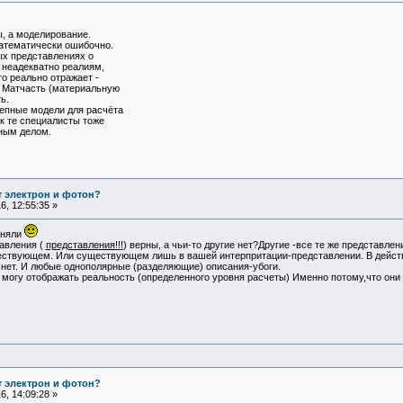
, а моделирование.
математически ошибочно.
ых представлениях о
 неадекватно реалиям,
то реально отражает -
. Матчасть (материальную
ь.
епные модели для расчёта
ак те специалисты тоже
зным делом.
т электрон и фотон?
, 12:55:35 »
иняли
тавления (
представления!!!
) верны, а чьи-то другие нет?Другие -все те же представл
ествующем. Или существующем лишь в вашей интерпритации-представлении. В действи
го нет. И любые однополярные (разделяющие) описания-убоги.
 могу отображать реальность (определенного уровня расчеты) Именно потому,что они
не пр
т электрон и фотон?
, 14:09:28 »