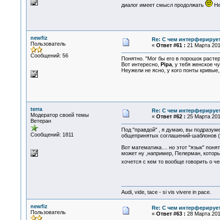
диалог имеет смысл продолжать
Не
newfiz
Re: С чем интерферируе
Пользователь
«
Ответ #61 :
21 Марта 2016
Сообщений: 56
Понятно. "Мог бы его в порошок растер
Вот интересно,
Pipa
, у тебя женское ч
Неужели не ясно, у кого понты кривые,
terra
Re: С чем интерферируе
Модератор своей темы
«
Ответ #62 :
25 Марта 2016
Ветеран
Под "правдой" , я думаю, вы подразуме
Сообщений: 1811
общепринятых соглашений-шаблонов ( 
Вот математика.... но этот "язык" по
может ну ,например, Пелерман, который
хочется с кем то вообще говорить о ч
Audi, vide, tace - si vis vivere in pace.
newfiz
Re: С чем интерферируе
Пользователь
«
Ответ #63 :
28 Марта 2016