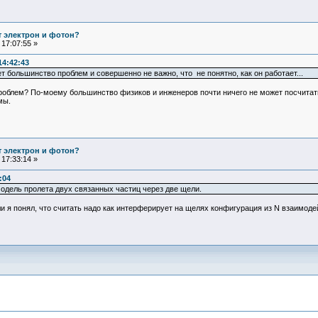
т электрон и фотон?
17:07:55 »
14:42:43
т большинство проблем и совершенно не важно, что не понятно, как он работает...
роблем? По-моему большинство физиков и инженеров почти ничего не может посчитат
мы.
т электрон и фотон?
17:33:14 »
:04
одель пролета двух связанных частиц через две щели.
ли я понял, что считать надо как интерферирует на щелях конфигурация из N взаимо