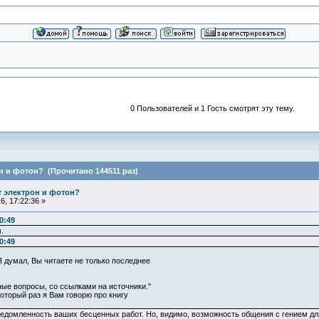
0 Пользователей и 1 Гость смотрят эту тему.
н и фотон? (Прочитано 144511 раз)
т электрон и фотон?
, 17:22:36 »
0:49
.
0:49
 думал, Вы читаете не только последнее
ные вопросы, со ссылками на источники."
оторый раз я Вам говорю про книгу
едомленность ваших бесценных работ. Но, видимо, возможность общения с гением для