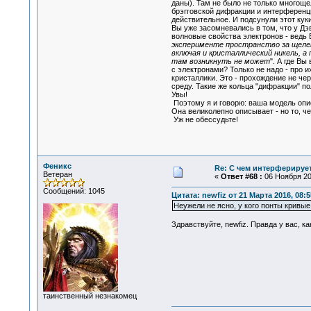
даны). Там не было не только многощ
брэгговской дифракции и интерференц
действительное. И подсунули этот ку
Вы уже засомневались в том, что у Д
волновые свойства электронов - ведь В
эксперименте пространство за щелев
включая и кристаллический никель, 
там возникнуть не может
". А где В
с электронами? Только не надо - про 
кристаллики. Это - прохождение не че
среду. Такие же кольца "дифракции" п
Увы!
Поэтому я и говорю: ваша модель опис
Она великолепно описывает - но то, че
Уж не обессудьте!
Феникс
Re: С чем интерферируе
Ветеран
«
Ответ #68 :
06 Ноября 201
Сообщений: 1045
Цитата: newfiz от 21 Марта 2016, 08:5
Неужели не ясно, у кого понты кривые,
Здравствуйте, newfiz. Правда у вас, к
таинственный незнакомец