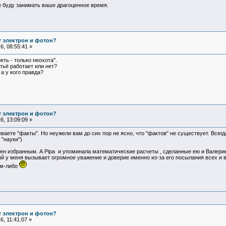
 буду занимать ваше драгоценное время.
т электрон и фотон?
, 08:55:41 »
еть - только неохота".
утьё работает или нет?
 а у кого правда?
т электрон и фотон?
, 13:09:09 »
ваете "факты". Но неужели вам до сих пор не ясно, что "фактов" не существует. Всег
"науки")
нятен избранным. А Pipa и упоминала математические расчеты , сделанные ею и Валер
 у меня вызывает огромное уважение и доверие именно из-за его посылания всех и все
ем-либо
т электрон и фотон?
, 11:41:07 »