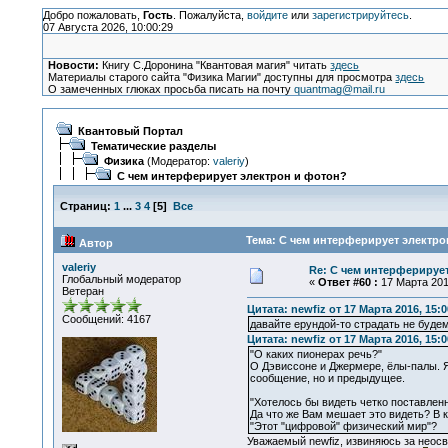
Добро пожаловать,
Гость
. Пожалуйста,
войдите
или
зарегистрируйтесь
.
07 Августа 2026, 10:00:29
Новости:
Книгу С.Доронина "Квантовая магия" читать
здесь
Материалы старого сайта "Физика Магии" доступны для просмотра
здесь
О замеченных глюках просьба писать на почту
quantmag@mail.ru
Квантовый Портал
Тематические разделы
Физика
(Модератор:
valeriy
)
С чем интерферирует электрон и фотон?
Страниц:
1
...
3
4
[
5
]
Все
Тема: С чем интерферирует электро
Автор
valeriy
Re: С чем интерферируе
Глобальный модератор
«
Ответ #60 :
17 Марта 2016
Ветеран
Цитата: newfiz от 17 Марта 2016, 15:0
Сообщений: 4167
давайте ерундой-то страдать не будем
Цитата: newfiz от 17 Марта 2016, 15:0
"О каких пионерах речь?"
О Дэвиссоне и Джермере, ёлы-палы. Я
сообщение, но и предыдущее.
"Хотелось бы видеть четко поставлен
Да что же Вам мешает это видеть? В к
"Этот "цифровой" физический мир"?
Уважаемый newfiz, извиняюсь за неосв