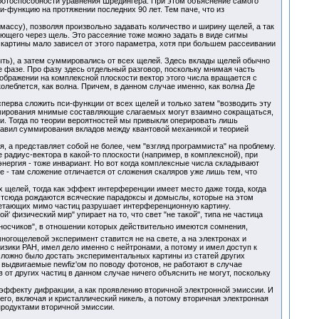
 работоспособности уравнения Шредингера. При этом объяснение самого
си-функцию на протяжении последних 90 лет. Тем паче, что из
ссу), позволяя произвольно задавать количество и ширину щелей, а так
ающего через щель. Это рассеяние тоже можно задать в виде сигмы
 картины мало зависел от этого параметра, хотя при большем рассеивании
ыть), а затем суммировались от всех щелей. Здесь вклады щелей обычно
е фазе. Про фазу здесь отдельный разговор, поскольку мнимая часть
изображении на комплексной плоскости вектор этого числа вращается с
колеблется, как волна. Причем, в данном случае именно, как волна Де
перва сложить пси-функции от всех щелей и только затем "возводить эту
суммирования мнимые составляющие слагаемых могут взаимно сокращаться,
ти. Тогда по теории вероятностей мы привыкли оперировать лишь
равил суммирования вкладов между квантовой механикой и теорией
 а представляет собой не более, чем "взгляд программиста" на проблему.
радиус-вектора в какой-то плоскости (например, в комплексной), при
энергия - тоже инвариант. Но вот когда комплексные числа складывают
ие - там сложение отличается от сложения скаляров уже лишь тем, что
щелей, тогда как эффект интерференции имеет место даже тогда, когда
Отсюда рождаются всяческие парадоксы и домыслы, которые на этом
олетающих мимо частиц разрушает интерференционную картину.
 физический мир" упирает на то, что свет "не такой", типа не частица
еносчиков", в отношении которых действительно имеются сомнения,
 многощелевой эксперимент ставится не на свете, а на электронах и
Физики РАН, имел дело именно с нейтронами, а потому и имел доступ к
сложно было достать экспериментальных картины из статей других
, выдвигаемые newfiz'ом по поводу фотонов, не работают в случае
 от других частиц в данном случае ничего объяснить не могут, поскольку
эффекту дифракции, а как проявлению вторичной электронной эмиссии. И
его, включая и кристаллический никель, а потому вторичная электронная
 продуктами вторичной эмиссии.