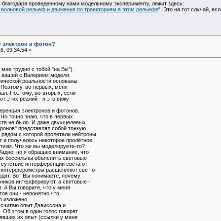
ет благодаря проведенному нами модельному эксперименту, лежит здесь:
 волновой рельеф и движения по траекториям в этом рельефе
". Это на тот случай, ес
т электрон и фотон?
, 09:34:54 »
 мне трудно с тобой "на Вы").
 вашей с Валерием модели.
зической реальности основаны
 Поэтому, во-первых, меня
зал. Поэтому, во-вторых, если
т этих реалий - я это вижу
ференция электронов и фотонов.
 Но точно знаю, что в первых
ств не было. И даже двухщелевых
ронов" представлял собой тонкую
 рядом с которой пролетали нейтроны.
т и получалось некоторое пролётное
тизм. Что же вы моделируете-то?
Ладно, но я обращаю внимание, что
ах бессильны объяснить световые
тсутствие интерференции света от
интерферометры расщепляют свет от
водят. Вот Вы понимаете, почему
ников интерферируют, а световые -
. А Вы говорите, что у меня
тов они - непонятно что.
о изложено.
я считаю опыт Дэвиссона и
 Об этом в один голос говорят
явших их опыт (ссылки у меня