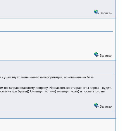
Записан
Записан
да существует лишь чья-то интерпритация, основанная на базе
ием по запрашиваемому вопросу. Но насколько эти расчеты верны - судить
го на три буквы)) Он видит истину) он видит ложь) а после этого не
Записан