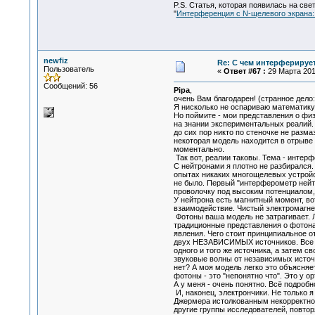
P.S. Статья, которая появилась на св
"
Интерференция с N-щелевого экрана:
newfiz
Re: С чем интерферируе
Пользователь
«
Ответ #67 :
29 Марта 2016
Сообщений: 56
Pipa
,
очень Вам благодарен! (странное дело:
Я нисколько не оспариваю математику
Но поймите - мои представления о фи
на знании экспериментальных реалий.
до сих пор никто по стеночке не разма
некоторая модель находится в отрыве о
моментально.
Так вот, реалии таковы. Тема - интер
С нейтронами я плотно не разбирался.
опытах никаких многощелевых устрой
не было. Первый "интерферометр нейт
проволочку под высоким потенциалом,
У нейтрона есть магнитный момент, во
взаимодействие. Чистый электромагне
Фотоны ваша модель не затрагивает. 
традиционные представления о фотон
явления. Чего стоит принципиальное о
двух НЕЗАВИСИМЫХ источников. Все 
одного и того же источника, а затем с
звуковые волны от независимых источ
нет? А моя модель легко это объясняет
фотоны - это "непонятно что". Это у ор
А у меня - очень понятно. Всё подробн
И, наконец, электрончики. Не только 
Джермера истолкованным некорректно.
другие группы исследователей, повтор