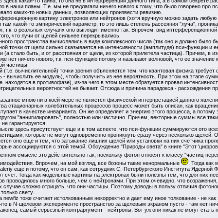
сь здесь какая-то тайна, то она не в интерференции данного типа, а в самом секрете
 в наши планы. Т.е. мы не предлагали ничего нового к тому, что было говорено про п
вало каких-то новых данных, позволяющих произвести ревизию.
енционную картину электронов или нейтронов (хотя вручную можно задать любую ма
 там какой-то эмпирический параметр, то это лишь степень рассеяния "луча", проник
, т.к. в реальных случаях оно выглядит именно так. Впрочем, вид интерференционной
того, что лучи от щелей сильнее перекрывались.
ого пространства вычислялись в виде комплексного числа (так оно и должно было б
тной точки от щели сильно сказывается на интенсивности (амплитуде) пси-функции и е
 (а стало быть, и от расстояния от щели, из которой прилетела частица). Причем, в 
же нет ничего нового, т.к. пси-функцию потому и называют волновой, что ее значение 
ой частицы.
.е. вычислительной) точки зрения объясняется тем, что квантовая физика требует с
ть - вычислить ее модуль), чтобы получить из нее вероятность. При этом на этапе 
е. находятся в противофазе), из-за чего в этом месте образуется провал интенсивнос
трицательных вероятностей не бывает. Отсюда и причина парадокса - расхождения п
занное мною ни в коей мере не является физической интерпретацией данного явления,
ва стационарных колебательных процессов процесс может быть описан, как вращение 
тупает в качестве инварианта. Он же определяет и энергию этого процесса, а потому 
с другом "аннигилировать", полностью или частично. Причем, векторные суммы все так
 не гарантируется.
е здесь присутствует еще и в том аспекте, что пси-функции суммируются ото всех 
стицами, которые не могут одновременно проникнуть сразу через несколько щелей. 
ется оно еще и тем, что затыкание лишних щелей или установки на них счетчика пр
ые ассоциируются с этой темой. Обсуждение "Природы света" в книге "Этот 'цифровой'
ленном смысле это действительно так, поскольку фотон относят к классу "частиц-пер
имодействия. Впрочем, на мой взгляд, все бозоны такие ненормальные
. Тогда как
aleriy еще и потому, что он сам, как сотрудник С.-Петербургского Института Ядерной 
 счет. Тогда как модельные картины на электронах были полезны тем, что для них не
ытов проводилось много больше, чем с нейтронами. При этом очевидно, что возражения
х случае сложно отрицать, что они частицы. Поэтому доводы в пользу отличия фотонов
только свету.
wfiz тоже считает истолкованным некорректно и дает ему иное толкование - не как 
, что в N-щелевом эксперименте пространство за щелевым экраном пусто - там нет нич
наконец, самый серьезный контраргумент - нейтроны. Вот уж они никак не могут стать