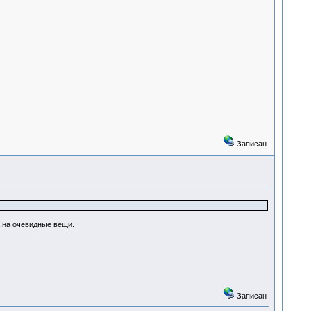
Записан
а на очевидные вещи.
Записан