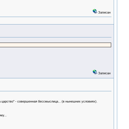
Записан
Записан
а царство" - совершенная бессмыслица... (в нынешних условиях).
му...