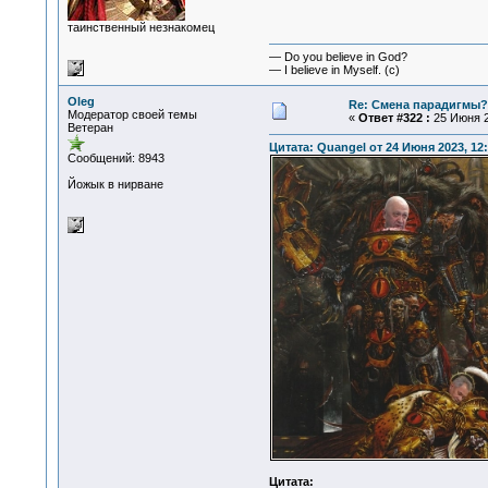
таинственный незнакомец
— Do you believe in God?
— I believe in Myself. (c)
Oleg
Re: Смена парадигмы?
Модератор своей темы
«
Ответ #322 :
25 Июня 2
Ветеран
Цитата: Quangel от 24 Июня 2023, 12:
Сообщений: 8943
Йожык в нирване
Цитата: