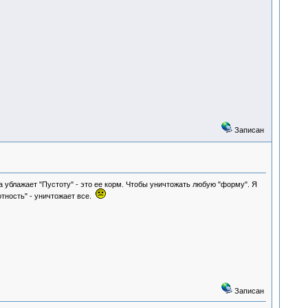
Записан
 ублажает "Пустоту" - это ее корм. Чтобы уничтожать любую "форму". Я
отность" - уничтожает все.
Записан