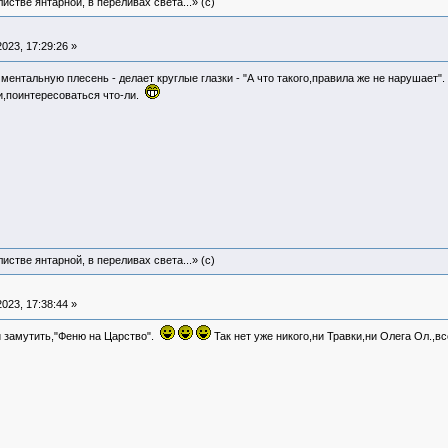
истве янтарной, в переливах света...» (c)
023, 17:29:26 »
ментальную плесень - делает круглые глазки - "А что такого,правила же не нарушает"
и,поинтересоваться что-ли.
истве янтарной, в переливах света...» (c)
023, 17:38:44 »
и замутить,"Феню на Царство".
Так нет уже никого,ни Травки,ни Олега Ол.,