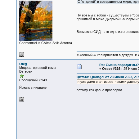
С "отдачей" в совершенном мире, где 
Ну вот мы с тобой - существуем в "
принимай в Маха-Дхармой Сансары и т
Возможно СИД - это одно из его вопл
Сaementarius Civitas Solis Aeterna
«Осенний Ангел прячется в дождях. В л
Oleg
Re: Смена парадигмы?
Модератор своей темы
«
Ответ #316 :
25 Июня 2
Ветеран
Цитата: Quangel от 23 Июня 2023, 21:
Сообщений: 8943
я уже даже с антисоветчиками давно 
Йожык в нирване
потому как давно проспорил