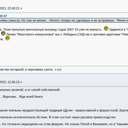
023, 22:40:21 »
49:37
 злому умыслу. Но тем не менее... Ничего теперь не сделаешь и не исправишь. "Феню 
ра. Твою прошлую ментальную матрицу годов 2007-10 уже не вернуть.
Ударился в "
.
Линию "Квантового коммунизма" мы с Лебедько,СИД-ом и прочими адептами "Неви
.ли.
истве янтарной, в переливах света...» (c)
023, 12:06:13 »
ционных религий, а от своей собственной.
. Впрочем... Жди моей Книги.
лишком лояльны предшествующей традиции (Дугин - православной и фашистской, Кургиня
ы лояльны исключительно Истине. В этом состоит наше расовое превосходство.
к. Он тотально недооценен на этом форуме. Не только Пипой и Валерием, но и "нашими