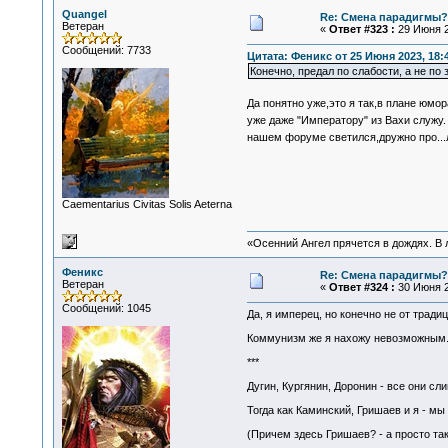
Quangel
Re: Смена парадигмы?
Ветеран
«
Ответ #323 :
29 Июня 2
Сообщений: 7733
Цитата: Феникс от 25 Июня 2023, 18:
Конечно, предал по слабости, а не по
Да понятно уже,это я так,в плане юмо
уже даже "Императору" из Вахи служу
нашем форуме светился,дружно про..
Сaementarius Civitas Solis Aeterna
«Осенний Ангел прячется в дождях. В л
Феникс
Re: Смена парадигмы?
Ветеран
«
Ответ #324 :
30 Июня 2
Сообщений: 1045
Да, я имперец, но конечно не от тради
Коммунизм же я нахожу невозможным..
***
Дугин, Кургянин, Доронин - все они с
Тогда как Каминский, Гришаев и я - м
(Причем здесь Гришаев? - а просто та