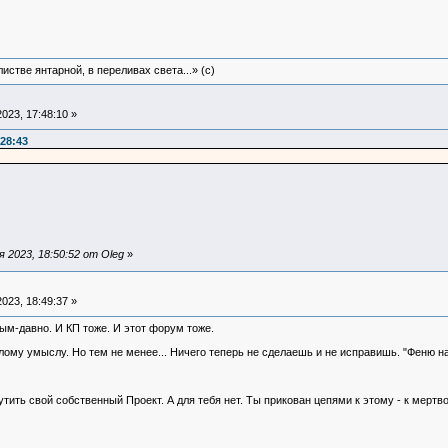
истве янтарной, в переливах света...» (c)
023, 17:48:10 »
28:43
 2023, 18:50:52 от Oleg
»
023, 18:49:37 »
ным-давно. И КП тоже. И этот форум тоже.
 злому умыслу. Но тем не менее... Ничего теперь не сделаешь и не исправишь. "Феню н
утить свой собственный Проект. А для тебя нет. Ты прикован цепями к этому - к мертво