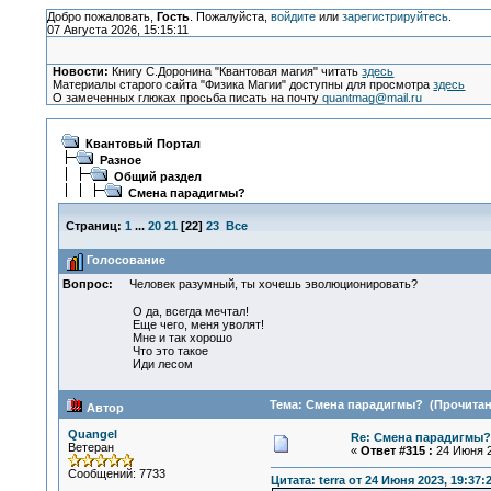
Добро пожаловать,
Гость
. Пожалуйста,
войдите
или
зарегистрируйтесь
.
07 Августа 2026, 15:15:11
Новости:
Книгу С.Доронина "Квантовая магия" читать
здесь
Материалы старого сайта "Физика Магии" доступны для просмотра
здесь
О замеченных глюках просьба писать на почту
quantmag@mail.ru
Квантовый Портал
Разное
Общий раздел
Смена парадигмы?
Страниц:
1
...
20
21
[
22
]
23
Все
Голосование
Вопрос:
Человек разумный, ты хочешь эволюционировать?
О да, всегда мечтал!
Еще чего, меня уволят!
Мне и так хорошо
Что это такое
Иди лесом
Тема: Смена парадигмы? (Прочитано
Автор
Quangel
Re: Смена парадигмы?
Ветеран
«
Ответ #315 :
24 Июня 2
Сообщений: 7733
Цитата: terra от 24 Июня 2023, 19:37: