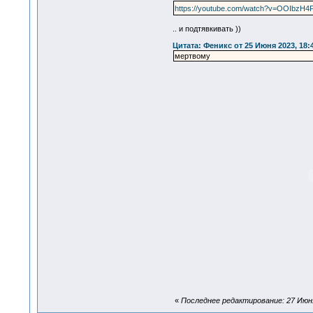
https://youtube.com/watch?v=OOIbzH4
.. и подтявкивать ))
Цитата: Феникс от 25 Июня 2023, 18:
мертвому
«
Последнее редактирование: 27 Июня