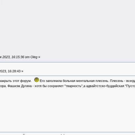
 2023, 16:15:36 от Oleg
»
023, 16:28:43 »
 закрыть этот форум.
Его заполнила больная ментальная плесень. Плесень - всегда
ора. Фашизм Дугина - хотя бы сохраняет "тварность",а адвайтстско-буддийская "Пуст