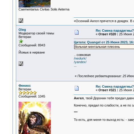
Сaementarius Civitas Solis Aeterna
«Осенний Ангел прячется в дождях. В л
Oleg
Re: Смена парадигмы?
Модератор своей темы
«
Ответ #320 :
25 Июня 2
Ветеран
Цитата: Quangel от 25 Июня 2023, 16:
Сообщений: 8943
больная ментальная плесень
Йожык в нирване
.. совковая
/neolurk/
/yandex/
...
«
Последнее редактирование: 25 Июня
Феникс
Re: Смена парадигмы?
Ветеран
«
Ответ #321 :
25 Июня 2
Сообщений: 1045
Ангел
, твой Доронин тебя предал дав
Конечно, предал по слабости, а не по
***
То есть, для меня-то выход есть: - зам