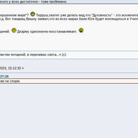
всего у всех достаточно - тоже проблемно.
совершенном мире"?
Терруш,хватит уже делать вид,что "Духовность" - это исключит
.д. Вот товарищ Вишну заявил,что во всех мирах Кали-Юги будет воплощаться в Учи
ощений.
Дхарму однозначно восстанавливает.
истве янтарной, в переливах света...» (c)
023, 15:12:32 »
37:26
уже не спорю