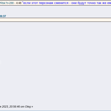
"если этот персонаж сменится - они будут точно так же е
PRbk?t=288
- 4:48
49:37
 2023, 20:56:46 от Oleg
»