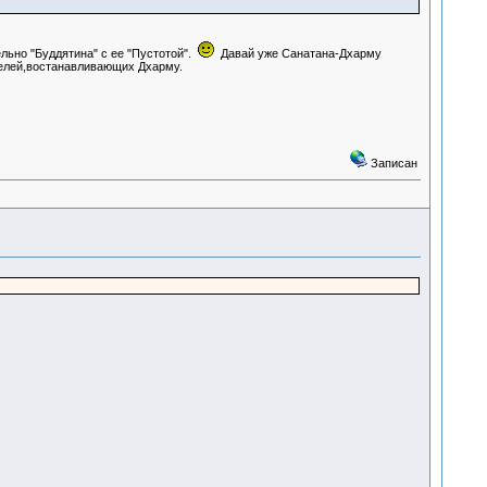
ельно "Буддятина" с ее "Пустотой".
Давай уже Санатана-Дхарму
телей,востанавливающих Дхарму.
Записан