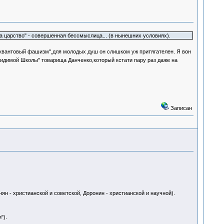
на царство" - совершенная бессмыслица... (в нынешних условиях).
квантовый фашизм",для молодых душ он слишком уж притягателен. Я вон
димой Школы" товарища Данченко,который кстати пару раз даже на
Записан
н - христианской и советской, Доронин - христианской и научной).
").