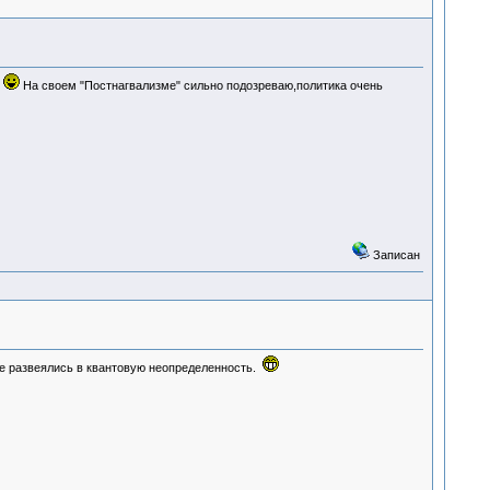
.
На своем "Постнагвализме" сильно подозреваю,политика очень
Записан
все развеялись в квантовую неопределенность.