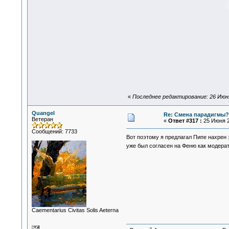
«
Последнее редактирование: 26 Июня
Quangel
Re: Смена парадигмы?
Ветеран
«
Ответ #317 :
25 Июня 2
Сообщений: 7733
Вот поэтому я предлагал Пипе нахрен
уже был согласен на Феню как модерат
Сaementarius Civitas Solis Aeterna