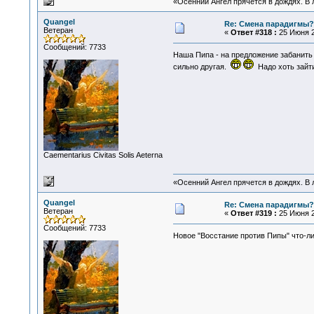
«Осенний Ангел прячется в дождях. В л
Quangel
Re: Смена парадигмы?
Ветеран
«
Ответ #318 :
25 Июня 2
Сообщений: 7733
Наша Пипа - на предложение забанить 
сильно другая.
Надо хоть зайт
Сaementarius Civitas Solis Aeterna
«Осенний Ангел прячется в дождях. В л
Quangel
Re: Смена парадигмы?
Ветеран
«
Ответ #319 :
25 Июня 2
Сообщений: 7733
Новое "Восстание против Пипы" что-л