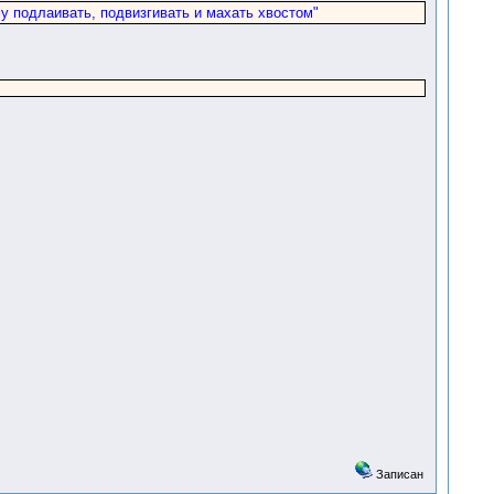
му подлаивать, подвизгивать и махать хвостом"
Записан