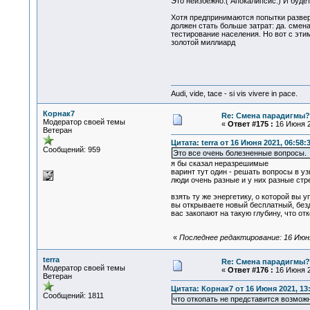
Это неизбежно.( Апокалипсис.) И будет
Хотя предпринимаются попытки развер
должен стать больше затрат: да. сме
тестирование населения. Но вот с эти
золотой миллиард
Audi, vide, tace - si vis vivere in pace.
Корнак7
Re: Смена парадигмы?
Модератор своей темы
«
Ответ #175 :
16 Июня 2
Ветеран
Цитата: terra от 16 Июня 2021, 06:58:
Сообщений: 959
Это все очень болезненные вопросы.
я бы сказал неразрешимые
варинт тут один - решать вопросы в уз
люди очень разные и у них разные ст
взять ту же энергетику, о которой вы 
вы открываете новый бесплатный, без
вас закопают на такую глубину, что о
«
Последнее редактирование: 16 Июня
terra
Re: Смена парадигмы?
Модератор своей темы
«
Ответ #176 :
16 Июня 2
Ветеран
Цитата: Корнак7 от 16 Июня 2021, 13
Сообщений: 1811
что откопать не представится возмож