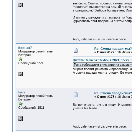
так было. Сейчас процесс смены энерг
"экологии" выносятся на самый высоки
в следующую)Выбора больше нет. Или с
И лично у меня,нет,к счастью этих "с
курировать этот вопрос. И в этом воп
Audi, vide, tace - si vis vivere in pace.
Корнак7
Re: Смена парадигмы?
Модератор своей темы
«
Ответ #177 :
16 Июня 2
Ветеран
Цитата: terra от 16 Июня 2021, 15:22:
Сообщений: 959
Terra (обращаем внимание на заглавну
Миром правит реклама и пропаганда, а 
А смена парадигмы - это идея. Ее можн
terra
Re: Смена парадигмы?
Модератор своей темы
«
Ответ #178 :
16 Июня 2
Ветеран
Вы не читаете,то что я пишу. И мыслит
Сообщений: 1811
у меня бы были
Audi, vide, tace - si vis vivere in pace.