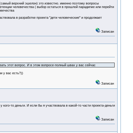
 (самый верхний эшелон) это известно. именно поэтому вопросы
мпетенции человечества ( выбор остаться в прошлой парадигме или перейти
овечества
аствовала в разработке проекта "дети человеческие" и продолжает
Записан
вать этот вопрос. И в этом вопросе-полный швах у вас сейчас
и у вас есть?))
Записан
 кого-то деньги. И если бы я участвовала в какой-то части проекта-деньги
Записан