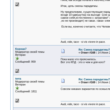
Пипа, как всегда попала в яблочко) 
Итак, цель смены парадигмы.
Ну предположим, существующая паради
входе 10 кдж(шутка) на выходе -1(не 
самое себя,естественно с затратами" э
,но не производит( не гавах. гавах-э
Если вы, конечно считаете, что Челов
Audi, vide, tace - si vis vivere in pace.
Корнак7
Re: Смена парадигмы?
Модератор своей темы
«
Ответ #168 :
14 Июня 2
Ветеран
Пока мало что прояснилось.
Сообщений: 959
Вот это КПД - это о чем и для кого?
terra
Re: Смена парадигмы?
Модератор своей темы
«
Ответ #169 :
14 Июня 2
Ветеран
Совсем никаких вариантов по осмысл
Сообщений: 1811
Audi, vide, tace - si vis vivere in pace.