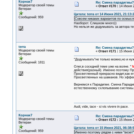
Корнак7
Re: Смена парадигмы?
Модератор своей темы
«
Ответ #170 :
14 Июня 2
Ветеран
Цитата: terra от 14 Июня 2021, 21:13:
Сообщений: 959
Совсем никаких вариантов по осмысл
Наоборот. Слишком много))
Но нельзя же додумывать за автора т
terra
Re: Смена парадигмы?
Модератор своей темы
«
Ответ #171 :
15 Июня 2
Ветеран
"Додумывать"не только можно,но и нуж
Сообщений: 1811
Олег,в соседней теме уже на волне. "
М
действия(разный). Именно поэтому Пра
Просветленный прекрасно видит,как ег
Просветленных на шаманов. Но эффект
Вернемся к Парадигме. Смена Парадиг
естественному схлопыванию системы. 
Audi, vide, tace - si vis vivere in pace.
Корнак7
Re: Смена парадигмы?
Модератор своей темы
«
Ответ #172 :
15 Июня 2
Ветеран
Цитата: terra от 15 Июня 2021, 06:38:
Сообщений: 959
Именно поэтому рядом с ними "везет"