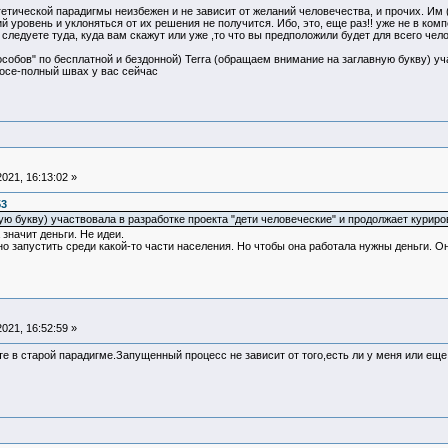
етической парадигмы неизбежен и не зависит от желаний человечества, и прочих. Им
й уровень и уклоняться от их решения не получится. Ибо, это, еще раз!! уже не в ко
ледуете туда, куда вам скажут или уже ,то что вы предположили будет для всего чел
пособов" по бесплатной и бездонной) Terra (обращаем внимание на заглавную букву) уч
росе-полный швах у вас сейчас
021, 16:13:02 »
53
ю букву) участвовала в разработке проекта "дети человеческие" и продолжает куриро
значит деньги. Не идеи.
о запустить среди какой-то части населения. Но чтобы она работала нужны деньги. Он
021, 16:52:59 »
е в старой парадигме.Запущенный процесс не зависит от того,есть ли у меня или еще у