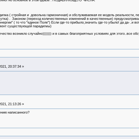
Именно! но основное в этой фразе : ПОДАВЛЯЮЩЕГО ЧИСЛА.
гма ( стройная и довольна гармоничная) и обслуживаемая ее модель реальности, пе
шутка) . Законом (переход количественных изменений в качественные) предусматрива
нергии" ( то что "единое Поле") Если где-то прибыло,значить где-то убыло! да да-..и
лемент существующей парадигмы)
ечество возникло случайно))))))) и в самых благоприятных условиях для этого..все о
021, 20:37:34 »
021, 21:13:26 »
ению написанного?