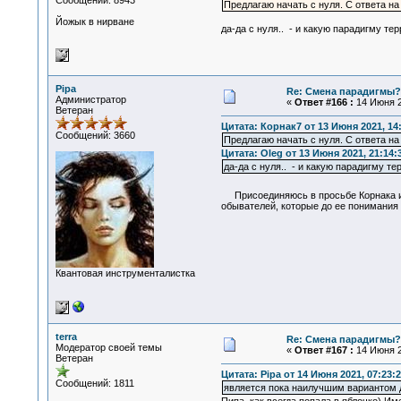
Сообщений: 8943
Предлагаю начать с нуля. С ответа на
Йожык в нирване
да-да с нуля.. - и какую парадигму т
Pipa
Re: Смена парадигмы?
Администратор
«
Ответ #166 :
14 Июня 2
Ветеран
Цитата: Корнак7 от 13 Июня 2021, 14
Сообщений: 3660
Предлагаю начать с нуля. С ответа на
Цитата: Oleg от 13 Июня 2021, 21:14:
да-да с нуля.. - и какую парадигму т
Присоединяюсь в просьбе Корнака и О
обывателей, которые до ее понимания 
Квантовая инструменталистка
terra
Re: Смена парадигмы?
Модератор своей темы
«
Ответ #167 :
14 Июня 2
Ветеран
Цитата: Pipa от 14 Июня 2021, 07:23:
Сообщений: 1811
является пока наилучшим вариантом д