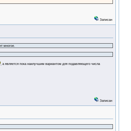
Записан
ит многое.
, а является пока наилучшим вариантом для подавляющего числа
Записан