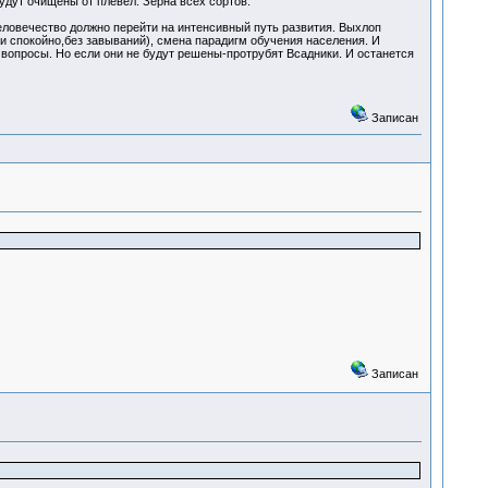
будут очищены от плевел. Зерна всех сортов.
ловечество должно перейти на интенсивный путь развития. Выхлоп
и спокойно,без завываний), смена парадигм обучения населения. И
е вопросы. Но если они не будут решены-протрубят Всадники. И останется
Записан
Записан