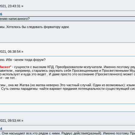
021, 23:43:31 »
26
ению написанного?
емы. Хотелось бы следовать форватору идеи.
021, 06:38:54 »
но. Ибо -зачем тогда форум?
аскот
" - сущности с высоким КПД. Преобразователи-мзлучатели. Именно поэтому ряд
вители , например, старались окружать себя Просвещенными и Просветленными Мудрец
о использует и куда это ведет . И даже просто это осознание (Просветленного) може
 - не тот.
мы , она же Жатва (но жатва-неверно.Это частный случай. Один из возможных): изым
Суть смены парадигмы -найти вариант придания потенцеальности существующей систем
021, 09:53:44 »
54
. Они насыщают все,что рядом с ними. Радиус действия(разный). Именно поэтому Пр