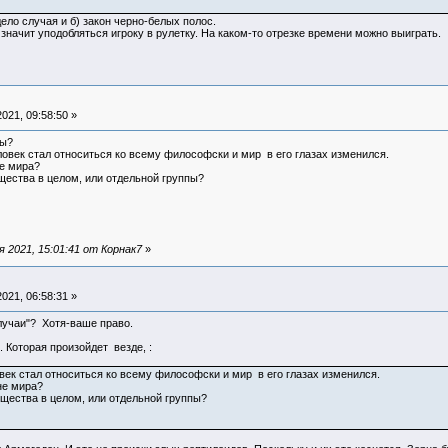
ело случая и б) закон черно-белых полос.
значит уподобляться игроку в рулетку. На каком-то отрезке времени можно выиграть.
021, 09:58:50 »
мы?
еловек стал относиться ко всему философски и мир в его глазах изменился.
не мира?
щества в целом, или отдельной группы?
 2021, 15:01:41 от Корнак7
»
021, 06:58:31 »
лучаи"? Хотя-ваше право.
. Которая произойдет везде, :
век стал относиться ко всему философски и мир в его глазах изменился.
не мира?
бщества в целом, или отдельной группы?