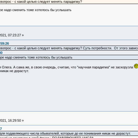
 вопрос - с какой целью следует менять парадигму?
ерре надо сменить тоже хотелось бы услышать
021, 07:23:27 »
:59:26
 вопрос - с какой целью следует менять парадигму? Суть потребности. От этого завис
30
ерре надо сменить тоже хотелось бы услышать
лега. А сама же, в свою очередь, считаю, что "научная парадигма" не заскорузла
никак не дорастут.
021, 16:29:50 »
27
ля подавляющего числа обывателей, которые до ее понимания никак не дорастут.