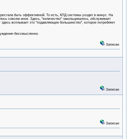
рестала быть эффективной. То есть, КПД системы уходит в минус. На
лось совсем иное. Здесь, "количество" закольцевалось, обслуживает
 вот здесь всплывает это "подавляющее большинство", которое потребляет
бсуждение-бессмысленно.
Записан
Записан
Записан