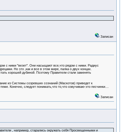
Записан
ом с ними "везет". Они насыщают все,что рядом с ними. Радиус
ами. Но это ,как и все в этом мире, палка о двух концах.
т стать хорошей дубиной. Поэтому Правители стали заменять
ание из Системы созревших сознаний (Маскотов) приведет к
е. Конечно, следует понимать,что то,что озвучиваю-это песчинки....
Записан
авители , например, старались окружать себя Просвещенными и