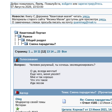
Добро пожаловать,
Гость
. Пожалуйста,
войдите
или
зарегистрируйтесь
.
07 Августа 2026, 10:53:00
Новости:
Книгу С.Доронина "Квантовая магия" читать
здесь
Материалы старого сайта "Физика Магии" доступны для просмотра
здесь
О замеченных глюках просьба писать на почту
quantmag@mail.ru
Квантовый Портал
Разное
Общий раздел
Смена парадигмы?
Страниц:
1
...
10
11
[
12
]
13
14
...
23
Все
Голосование
Вопрос:
Человек разумный, ты хочешь эволюционировать?
О да, всегда мечтал!
Еще чего, меня уволят!
Мне и так хорошо
Что это такое
Иди лесом
Тема: Смена парадигмы? (Прочитано
Автор
Oleg
Re: Смена парадигмы?
Модератор своей темы
«
Ответ #165 :
13 Июня 2
Ветеран
Цитата: Корнак7 от 13 Июня 2021, 14