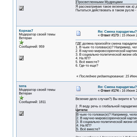
Просветленными Мудрецами
Я рассматриваю такое везение как а) д
Пытаться действовать в таком русле - 
Корнак7
Re: Смена парадигмы?
Модератор своей темы
«
Ответ #173 :
15 Июня 2
Ветеран
ГДЕ должна произойти смена парадиг
Сообщений: 959
1. В чьих-то головах(е)? Например, ч
2. В научно-мировоззренческой карти
3. В социально-политической жизни об
4. На КП?
5. Всё вместе?
6. Где-то еще?
«
Последнее редактирование: 15 Июня
terra
Re: Смена парадигмы?
Модератор своей темы
«
Ответ #174 :
16 Июня 2
Ветеран
Везение-дело случая?) Вы верите в "с
Сообщений: 1811
2. Я веду речь о глобальной парадигме
Цитата:
В чьих-то головах(е)? Например, чело
2. В научно-мировоззренческой карти
3. В социально-политической жизни о
4. На КП?
5. Всё вместе?