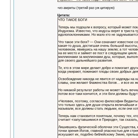
+из амриты (третий раз уж цитирую)
Цитата:
ЧТО ТАКОЕ БОГИ
Теперь мы подошли к вопросу, который может пок
Индуизма. Известно, что индусы верят в триста 
идолопоклонниками. Но мало кто не задумывается 
Что такое эти боги? — Они означают известное со
какая-то душа, достигшая очень большой высоты, 
человеком, явившись на нашу землю; а тот челов
на ее место и займет ее пост в следующем цикле
миллионами за миллионами душ, которые, выполни
для своего дальнейшего развития.
Те, кто в этом мире делает добро и помогает дру
когда умирают, пожинают плоды своих добрых дея
Освобождение никогда не явится от надежды на на
славы, они желают блаженства богов… и все их 
Но никакой результат работы не может быть вечны
потом все-таки кончится, и эти боги должны буду
«Человек, поэтому, согласно философии Веданты,
что только здесь для души открыта величайшая и
называли, все должны стать людьми, если они хо
Теперь нам становится понятным, почему тех, кто
считает «запутавшимися в Природе», так сказать
Лишившись физической оболочки эти Существа, к
точки зрения Йогов, главной опасностью для стр
искушают их, подобно библейскому Змию, прельща