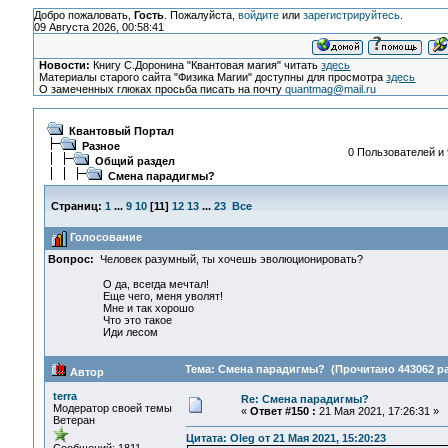
Добро пожаловать,
Гость
. Пожалуйста,
войдите
или
зарегистрируйтесь
.
09 Августа 2026, 00:58:41
Новости:
Книгу С.Доронина "Квантовая магия" читать
здесь
Материалы старого сайта "Физика Магии" доступны для просмотра
здесь
О замеченных глюках просьба писать на почту
quantmag@mail.ru
Квантовый Портал
Разное
0 Пользователей и 
Общий раздел
Смена парадигмы?
Страниц:
1
...
9
10
[
11
]
12
13
...
23
Все
Голосование
Вопрос:
Человек разумный, ты хочешь эволюционировать?
О да, всегда мечтал!
Еще чего, меня уволят!
Мне и так хорошо
Что это такое
Иди лесом
Тема: Смена парадигмы? (Прочитано 443062 ра
Автор
terra
Re: Смена парадигмы?
Модератор своей темы
«
Ответ #150 :
21 Мая 2021, 17:26:31 »
Ветеран
Цитата: Oleg от 21 Мая 2021, 15:20:23