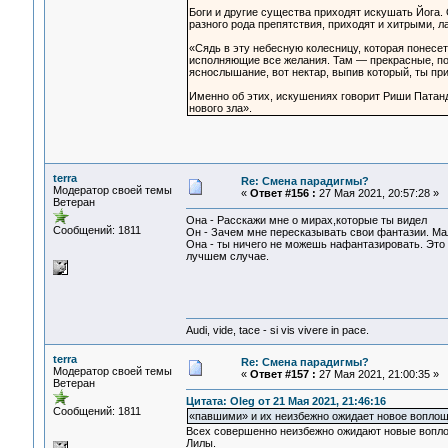
Боги и другие существа приходят искушать Йога.
разного рода препятствия, приходят и хитрыми, 
«Сядь в эту небесную колесницу, которая понесе
исполняющие все желания. Там — прекрасные, по
яснослышание, вот нектар, выпив который, ты пр
Именно об этих, искушениях говорит Риши Патан
нового зла».
terra
Re: Смена парадигмы?
Модератор своей темы
«
Ответ #156 :
27 Мая 2021, 20:57:28 »
Ветеран
Она - Расскажи мне о мирах,которые ты видел
Сообщений: 1811
Он - Зачем мне пересказывать свои фантазии. Ма
Она - ты ничего не можешь нафантазировать. Это 
лучшем случае.
Audi, vide, tace - si vis vivere in pace.
terra
Re: Смена парадигмы?
Модератор своей темы
«
Ответ #157 :
27 Мая 2021, 21:00:35 »
Ветеран
Цитата: Oleg от 21 Мая 2021, 21:46:16
Сообщений: 1811
«павшими» и их неизбежно ожидает новое воплощ
Всех совершенно неизбежно ожидают новые воплоще
Лилы.