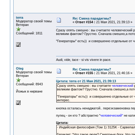
terra
Re: Смена парадигмы?
Модератор своей темы
«
Ответ #154 :
21 Мая 2021, 21:39:13 »
Ветеран
Сразу опять смешно : вы считаете человеческий 
Сообщений: 1811
великим фактом? Грустно. Сначала смешно,а пото
"Генераторы" есть)) и совершенно отдельные от 
Audi, vide, tace - si vis vivere in pace.
Oleg
Re: Смена парадигмы?
Модератор своей темы
«
Ответ #155 :
21 Мая 2021, 21:46:16 »
Ветеран
Цитата: terra от 21 Мая 2021, 21:39:13
Сообщений: 8943
Сразу опять смешно : вы считаете
человеческий
р
великим фактом? Грустно. Сначала смешно,а пот
Йожык в нирване
"Генераторы" есть)) и совершенно отдельные от
интерес.
кнопка осталась ненаджатой.. переэкзаменовка пе
пупец - он кто ? абстрактно "
человеческий"
не кати
Цитата:
- Индийская философия (Том 1) 3125K - Сарвепа
Гераклит: "Что такое люди? Смертные боги. Что т