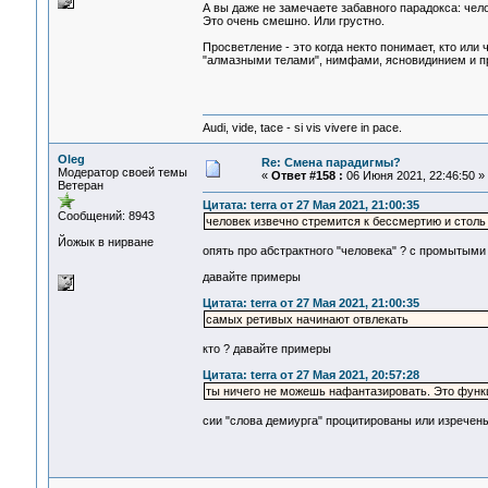
А вы даже не замечаете забавного парадокса: чел
Это очень смешно. Или грустно.
Просветление - это когда некто понимает, кто или
"алмазными телами", нимфами, ясновидинием и 
Audi, vide, tace - si vis vivere in pace.
Oleg
Re: Смена парадигмы?
Модератор своей темы
«
Ответ #158 :
06 Июня 2021, 22:46:50 »
Ветеран
Цитата: terra от 27 Мая 2021, 21:00:35
Сообщений: 8943
человек извечно стремится к бессмертию и столь
Йожык в нирване
опять про абстрактного "человека" ? с промытыми
давайте примеры
Цитата: terra от 27 Мая 2021, 21:00:35
самых ретивых начинают отвлекать
кто ? давайте примеры
Цитата: terra от 27 Мая 2021, 20:57:28
ты ничего не можешь нафантазировать. Это функ
сии "слова демиурга" процитированы или изречен