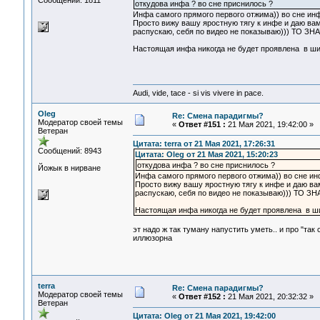
Сообщений: 1811
откудова инфа ? во сне приснилось ?
Инфа самого прямого первого отжима)) во сне инф
Просто вижу вашу яростную тягу к инфе и даю вам
распускаю, себя по видео не показываю))) ТО ЗН
Настоящая инфа никогда не будет проявлена в ши
Audi, vide, tace - si vis vivere in pace.
Oleg
Re: Смена парадигмы?
Модератор своей темы
«
Ответ #151 :
21 Мая 2021, 19:42:00 »
Ветеран
Цитата: terra от 21 Мая 2021, 17:26:31
Сообщений: 8943
Цитата: Oleg от 21 Мая 2021, 15:20:23
откудова инфа ? во сне приснилось ?
Йожык в нирване
Инфа самого прямого первого отжима)) во сне инф
Просто вижу вашу яростную тягу к инфе и даю ва
распускаю, себя по видео не показываю))) ТО З
Настоящая инфа никогда не будет проявлена в ш
эт надо ж так туману напустить уметь.. и про "так
иллюзорна
terra
Re: Смена парадигмы?
Модератор своей темы
«
Ответ #152 :
21 Мая 2021, 20:32:32 »
Ветеран
Цитата: Oleg от 21 Мая 2021, 19:42:00