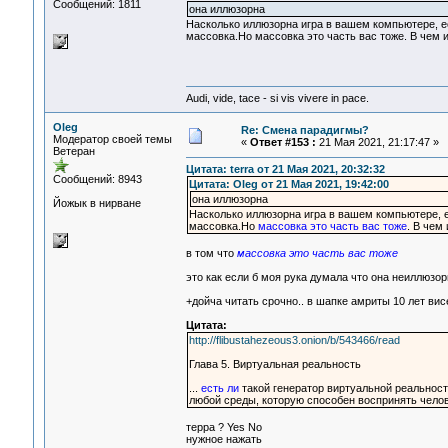
Сообщений: 1811
она иллюзорна
Насколько иллюзорна игра в вашем компьютере, ес
массовка.Но массовка это часть вас тоже. В чем 
Audi, vide, tace - si vis vivere in pace.
Oleg
Re: Смена парадигмы?
Модератор своей темы
«
Ответ #153 :
21 Мая 2021, 21:17:47 »
Ветеран
Цитата: terra от 21 Мая 2021, 20:32:32
Сообщений: 8943
Цитата: Oleg от 21 Мая 2021, 19:42:00
она иллюзорна
Йожык в нирване
Насколько иллюзорна игра в вашем компьютере, е
массовка.Но
массовка это часть вас тоже
. В чем
в том что
массовка это часть вас тоже
это как если б моя рука думала что она неиллюзо
+дойча читать срочно.. в шапке амриты 10 лет ви
Цитата:
http://flibustahezeous3.onion/b/543466/read
Глава 5. Виртуальная реальность
...
есть ли
такой генератор виртуальной реальност
любой среды, которую способен воспринять чело
терра ? Yes No
нужное нажать