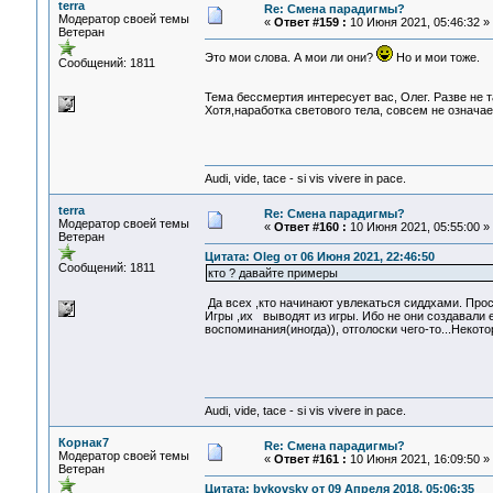
terra
Re: Смена парадигмы?
Модератор своей темы
«
Ответ #159 :
10 Июня 2021, 05:46:32 »
Ветеран
Это мои слова. А мои ли они?
Но и мои тоже.
Сообщений: 1811
Тема бессмертия интересует вас, Олег. Разве не т
Хотя,наработка светового тела, совсем не означа
Audi, vide, tace - si vis vivere in pace.
terra
Re: Смена парадигмы?
Модератор своей темы
«
Ответ #160 :
10 Июня 2021, 05:55:00 »
Ветеран
Цитата: Oleg от 06 Июня 2021, 22:46:50
Сообщений: 1811
кто ? давайте примеры
Да всех ,кто начинают увлекаться сиддхами. Прос
Игры ,их выводят из игры. Ибо не они создавали 
воспоминания(иногда)), отголоски чего-то...Некот
Audi, vide, tace - si vis vivere in pace.
Корнак7
Re: Смена парадигмы?
Модератор своей темы
«
Ответ #161 :
10 Июня 2021, 16:09:50 »
Ветеран
Цитата: bykovsky от 09 Апреля 2018, 05:06:35