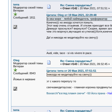
terra
Re: Смена парадигмы?
Модератор своей темы
«
Ответ #142 :
20 Мая 2021, 07:51:51 »
Ветеран
Цитата: Oleg от 19 Мая 2021, 22:29:48
Сообщений: 1811
в ква-мире - любой наблюдатель =реформатор
Конечно)) но иногда хочется поныть.
Этот мир очень отзывчив. И отклик приходит все 
Демиург проснулся? вернулся? Скорее, время затиш
чем это моргнул,звучащее из утюгов))Хотя,конечн
Да! и никогда не медитируйте на свечу))
Audi, vide, tace - si vis vivere in pace.
Oleg
Re: Смена парадигмы?
Модератор своей темы
«
Ответ #143 :
20 Мая 2021, 09:32:45 »
Ветеран
Цитата: terra от 20 Мая 2021, 07:51:51
Сообщений: 8943
никогда не медитируйте на свечу))
Йожык в нирване
эт с какого перепугу то
свечкамедитаускас - гламная коронка продвинутых
fbsearch/"взгляд пламя свечи" ~50 йога прана
-
Най
terra
Re: Смена парадигмы?