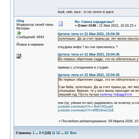
Audi, vide, tace - si vis vivere in pace.
Oleg
Re: Смена парадигмы?
Модератор своей темы
«
Ответ #149 :
21 Мая 2021, 15:20:23 »
Ветеран
Цитата: terra от 21 Мая 2021, 15:04:36
Сообщений: 8943
золотишко. Да.за счет праны,ци, лет жизни прося
Йожык в нирване
откудова инфа ? во сне приснилось ?
Цитата: terra от 21 Мая 2021, 15:04:36
Во первых обретение сиддх, это не обязательно у
пример с утолщением в студию
Цитата: terra от 21 Мая 2021, 15:04:36
Во первых обретение сиддх, это не обязательно у
Саи баба..золотишко. Да.за счет праны,ци, лет жи
отказывал. Вернее, те у кого жизнь проходит не в
лишний год. Пусть лучше
колечку порадуется
они (ну, умные из них) радовались не колечку а 
youtube.com/watch?v=-Boh7AQuai4
youtube.com/watch?v=tRB19nw211E
«
Последнее редактирование: 09 Марта 2026, 15:
Страниц:
1
...
8
9
[
10
]
11
12
...
23
Все