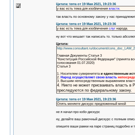
Цитата: terra от 19 Мая 2021, 19:23:36
у вас есть тема для изобличения
власти
.
так власть по основному закону у нас принадлежи
Цитата: terra от 19 Мая 2021, 19:23:36
у вас есть тема для изобличения
слуг
народа.
ну вот что мешает так написать то. только абсол
Цитата:
http://www.consultant.ru/document/cons_doc_LAW_2
Главная Документы Статья 3
"Конституция Российской Федерации" (принята в
голосования 01.07.2020)
Статья 3
1. Носителем суверенитета
и единственным ист
2.
Народ осуществляет свою власть
непосред
3. Высшим непосредственным выражением власт
4. Никто не может присваивать власть в
преследуются по федеральному закону.
Цитата: terra от 19 Мая 2021, 19:23:36
Опять меняете дискурс предложенный мной
не я начал про кобо-дискурс
ну, делайте ваш рамочный дискурс с полным опис
опишите ваши рамки на паре страниц подробно и т