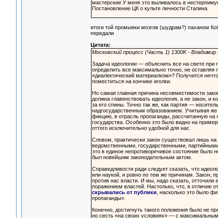
мастерские У меня это выливалось в нестерпиму
Постановление ЦК о культе личности Сталина
итоги той промывки мозгов (шудрам?) паханом Кобо
передали
Цитата:
Московский процесс (Часть 1) 1300K - Владими
Задача идеологии — объяснить все на свете при
определить все максимально точно, не оставляя п
«диалектический материализм»? Получится нечто
поместиться на кончике иголки.
Но самая главная причина несовместимости закона
должна главенствовать идеология, а не закон, и к
за его спины. Точно так же, как партия — носите
надгосударственным образованием. Учитывая же г
фикцию, в отрасль пропаганды, рассчитанную на 
государства. Особенно это было видно на приме
оттого исключительно удобной для нас.
Словом, практически закон существовал лишь на
ведомственными, государственными, партийными,
это в единое непротиворечивое состояние было н
был новейшим законодательным актом.
Справедливости ради следует сказать, что идеол
или наукой, и ровно по тем же причинам. Закон,
против нас власти. И мы, надо сказать, отточили 
поражением властей. Настолько, что, в отличие 
скрывались от публики
, насколько это было фи
пропаганды».
Конечно, достигнуть такого положения было не пр
но сесть «на своих условиях» — с максимальным 