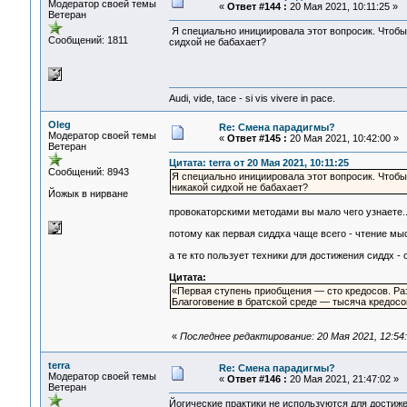
Модератор своей темы
«
Ответ #144 :
20 Мая 2021, 10:11:25 »
Ветеран
Я специально инициировала этот вопросик. Чтобы у
Сообщений: 1811
сидхой не бабахает?
Audi, vide, tace - si vis vivere in pace.
Oleg
Re: Смена парадигмы?
Модератор своей темы
«
Ответ #145 :
20 Мая 2021, 10:42:00 »
Ветеран
Цитата: terra от 20 Мая 2021, 10:11:25
Сообщений: 8943
Я специально инициировала этот вопросик. Чтобы у
никакой сидхой не бабахает?
Йожык в нирване
провокаторскими методами вы мало чего узнаете.
потому как первая сиддха чаще всего - чтение мы
а те кто пользует техники для достижения сиддх -
Цитата:
«Первая ступень приобщения — сто кредосов. Ра
Благоговение в братской среде — тысяча кредос
«
Последнее редактирование: 20 Мая 2021, 12:54:
terra
Re: Смена парадигмы?
Модератор своей темы
«
Ответ #146 :
20 Мая 2021, 21:47:02 »
Ветеран
Йогические практики не используются для достижен