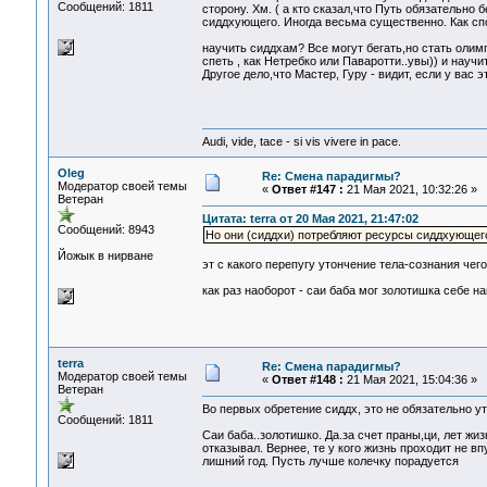
Сообщений: 1811
сторону. Хм. ( а кто сказал,что Путь обязательно 
сиддхующего. Иногда весьма существенно. Как спо
научить сиддхам? Все могут бегать,но стать олимп
спеть , как Нетребко или Паваротти..увы)) и нау
Другое дело,что Мастер, Гуру - видит, если у вас 
Audi, vide, tace - si vis vivere in pace.
Oleg
Re: Смена парадигмы?
Модератор своей темы
«
Ответ #147 :
21 Мая 2021, 10:32:26 »
Ветеран
Цитата: terra от 20 Мая 2021, 21:47:02
Сообщений: 8943
Но они (сиддхи) потребляют ресурсы сиддхующег
Йожык в нирване
эт с какого перепугу утончение тела-сознания чего
как раз наоборот - саи баба мог золотишка себе н
terra
Re: Смена парадигмы?
Модератор своей темы
«
Ответ #148 :
21 Мая 2021, 15:04:36 »
Ветеран
Во первых обретение сиддх, это не обязательно ут
Сообщений: 1811
Саи баба..золотишко. Да.за счет праны,ци, лет жиз
отказывал. Вернее, те у кого жизнь проходит не вп
лишний год. Пусть лучше колечку порадуется