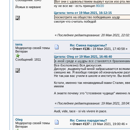
Сообщений: 8943
Вот они с удовольствием вырвут кусок изо рта лю
ну не все же - есть принцип
80/20
Йожык в нирване
Цитата: terra от 19 Мая 2021, 16:12:15
посмотрите на общество победивших шудр
смотря что считать победой
«
Последнее редактирование: 20 Мая 2021, 22:02:
terra
Re: Смена парадигмы?
Модератор своей темы
«
Ответ #136 :
19 Мая 2021, 17:40:58 »
Ветеран
Цитата: Oleg от 19 Мая 2021, 16:46:40
Сообщений: 1811
в иной среде и шудры все становятся брахминам
Все бэсполезно) Вся дискуссия.
Дискурс ,выдвинутый мной забрасывается всякими
смешно же. Я вообще говорю об изначальном разли
Не так,как вас учили в школе и институте. Вы во
Кстати, именно так ненавидимый вами Сталин, вве
имеем
А знаете почему это "стозевное чудище" именно л
«
Последнее редактирование: 19 Мая 2021, 18:04:
Audi, vide, tace - si vis vivere in pace.
Oleg
Re: Смена парадигмы?
Модератор своей темы
«
Ответ #137 :
19 Мая 2021, 19:00:46 »
Ветеран