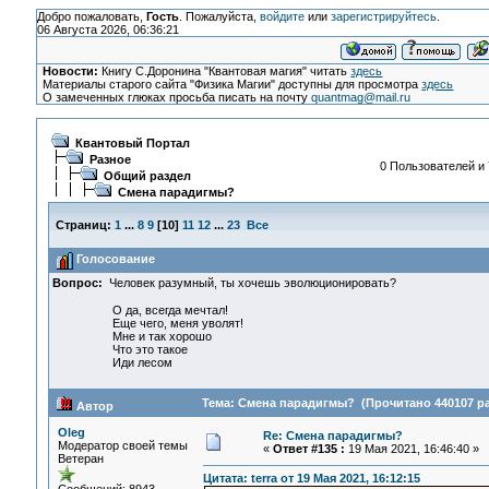
Добро пожаловать,
Гость
. Пожалуйста,
войдите
или
зарегистрируйтесь
.
06 Августа 2026, 06:36:21
Новости:
Книгу С.Доронина "Квантовая магия" читать
здесь
Материалы старого сайта "Физика Магии" доступны для просмотра
здесь
О замеченных глюках просьба писать на почту
quantmag@mail.ru
Квантовый Портал
Разное
0 Пользователей и 
Общий раздел
Смена парадигмы?
Страниц:
1
...
8
9
[
10
]
11
12
...
23
Все
Голосование
Вопрос:
Человек разумный, ты хочешь эволюционировать?
О да, всегда мечтал!
Еще чего, меня уволят!
Мне и так хорошо
Что это такое
Иди лесом
Тема: Смена парадигмы? (Прочитано 440107 ра
Автор
Oleg
Re: Смена парадигмы?
Модератор своей темы
«
Ответ #135 :
19 Мая 2021, 16:46:40 »
Ветеран
Цитата: terra от 19 Мая 2021, 16:12:15