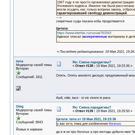
1967 году я не просто организовал демонстрацию 
Уголовного кодекса. Именно так была рассчитана
могли осудить нас только вопреки закону, отбро
гарантировавшей свободу демонстраций
.
--->
секретные суды пахана кобы продолжаются
Цитата:
https://www.interfax.ru/russia/763343
Адвокат описал
засекреченные
материалы в деле
...
«
Последнее редактирование: 19 Мая 2021, 19:26:
terra
Re: Смена парадигмы?
Модератор своей темы
«
Ответ #138 :
19 Мая 2021, 19:23:36 »
Ветеран
Опять. Опять меняете дискурс предложенный мной
Сообщений: 1811
Audi, vide, tace - si vis vivere in pace.
Oleg
Re: Смена парадигмы?
Модератор своей темы
«
Ответ #139 :
19 Мая 2021, 19:29:50 »
Ветеран
Цитата: terra от 19 Мая 2021, 19:23:36
Сообщений: 8943
у вас есть тема для изобличения
богатых
.
Йожык в нирване
да я ж не про богатых а про методы добычи ими "б