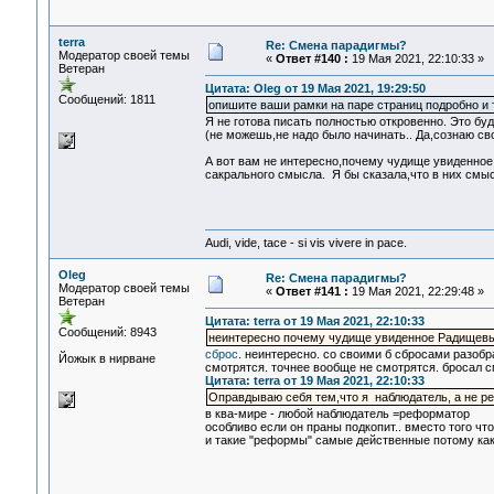
terra
Re: Смена парадигмы?
Модератор своей темы
«
Ответ #140 :
19 Мая 2021, 22:10:33 »
Ветеран
Цитата: Oleg от 19 Мая 2021, 19:29:50
Сообщений: 1811
опишите ваши рамки на паре страниц подробно и 
Я не готова писать полностью откровенно. Это буде
(не можешь,не надо было начинать.. Да,сознаю св
А вот вам не интересно,почему чудище увиденно
сакрального смысла. Я бы сказала,что в них смы
Audi, vide, tace - si vis vivere in pace.
Oleg
Re: Смена парадигмы?
Модератор своей темы
«
Ответ #141 :
19 Мая 2021, 22:29:48 »
Ветеран
Цитата: terra от 19 Мая 2021, 22:10:33
Сообщений: 8943
неинтересно почему чудище увиденное Радищев
сброс
. неинтересно. со своими б сбросами разобр
Йожык в нирване
смотрятся. точнее вообще не смотрятся. бросал 
Цитата: terra от 19 Мая 2021, 22:10:33
Оправдываю себя тем,что я наблюдатель, а не р
в ква-мире - любой наблюдатель =реформатор
особливо если он праны подкопит.. вместо того чт
и такие "реформы" самые действенные потому ка