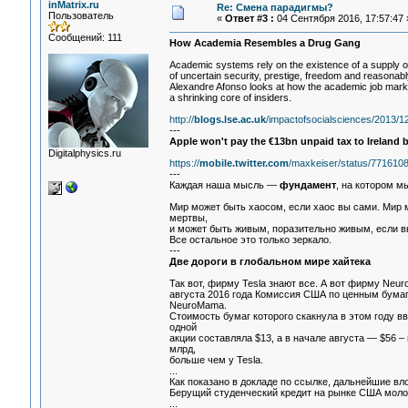
inMatrix.ru
Re: Смена парадигмы?
Пользователь
«
Ответ #3 :
04 Сентября 2016, 17:57:47 
Сообщений: 111
How Academia Resembles a Drug Gang
Academic systems rely on the existence of a supply o
of uncertain security, prestige, freedom and reasonabl
Alexandre Afonso looks at how the academic job marke
a shrinking core of insiders.
http://
blogs.lse.ac.uk
/impactofsocialsciences/2013/
---
Apple won't pay the €13bn unpaid tax to Ireland b
Digitalphysics.ru
https://
mobile.twitter.com
/maxkeiser/status/77161
---
Каждая наша мысль —
фундамент
, на котором м
Мир может быть хаосом, если хаос вы сами. Мир 
мертвы,
и может быть живым, поразительно живым, если вы
Все остальное это только зеркало.
---
Две дороги в глобальном мире хайтека
Так вот, фирму Tesla знают все. А вот фирму Neuro
августа 2016 года Комиссия США по ценным бума
NeuroMama.
Стоимость бумаг которого скакнула в этом году вв
одной
акции составляла $13, а в начале августа — $56 –
млрд,
больше чем у Tesla.
...
Как показано в докладе по ссылке, дальнейшие вл
Берущий студенческий кредит на рынке США молод
...