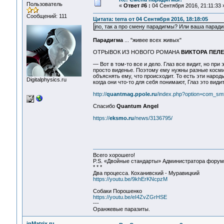
Пользователь
«
Ответ #6 :
04 Сентября 2016, 21:11:33 
Сообщений: 111
Цитата: terra от 04 Сентября 2016, 18:18:05
jno, так а про смену парадигмы? Или ваша парадиг
Парадигма
... "живее всех живых"
ОТРЫВОК ИЗ НОВОГО РОМАНА
ВИКТОРА ПЕЛ
— Вот в том­-то все и дело. Глаз все видит, но при
просто виденье. Поэтому ему нужны разные космич
объяснять ему, что происходит. То есть эти народ
Digitalphysics.ru
когда они что­-то для себя понимают, Глаз это види
http://
quantmag.ppole.ru
/index.php?option=com_s
Спасибо
Quantum Angel
https://
eksmo.ru
/news/3136795/
Всего хорошего!
P.S. «Двойные стандарты» Администратора форума 
* * *
Два процесса. Коханивский - Муравицкий
https://youtu.be/9khErKNcpzM
Собаки Порошенко
https://youtu.be/eI4ZvZGrHSE
---
Оранжевые паразиты.
inMatrix.ru