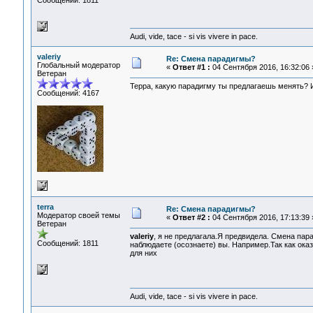
Сообщений: 1811
Audi, vide, tace - si vis vivere in pace.
valeriy
Re: Смена парадигмы?
Глобальный модератор
«
Ответ #1 :
04 Сентября 2016, 16:32:06 
Ветеран
Терра, какую парадигму ты предлагаешь менять? 
Сообщений: 4167
terra
Re: Смена парадигмы?
Модератор своей темы
«
Ответ #2 :
04 Сентября 2016, 17:13:39 
Ветеран
valeriy
, я не предлагала.Я предвидела. Смена пар
Сообщений: 1811
наблюдаете (осознаете) вы. Например.Так как оказ
для них
Audi, vide, tace - si vis vivere in pace.