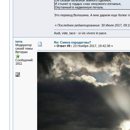
Он скован белизной земного одеянья,
И стынет в гордых снах ненужного изгнанья,
Окутанный в надменную печаль.
Это перевод Волошина. А мне дарили еще более т
«
Последнее редактирование: 30 Июля 2017, 09:19
Audi, vide, tace - si vis vivere in pace.
terra
Re: Смена парадигмы?
Модератор
«
Ответ #9 :
23 Ноября 2017, 19:42:38 »
своей темы
Ветеран
Сообщений:
1811