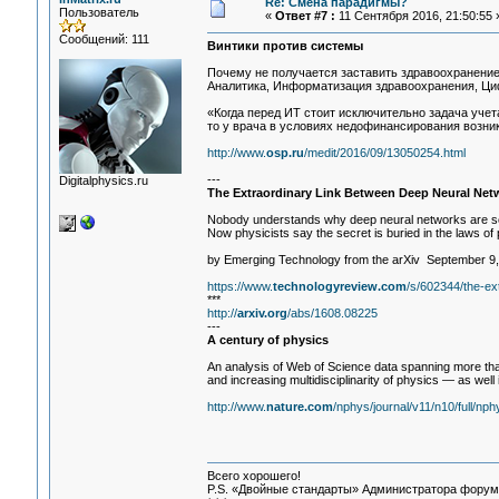
Re: Смена парадигмы?
Пользователь
«
Ответ #7 :
11 Сентября 2016, 21:50:55 
Сообщений: 111
Винтики против системы
Почему не получается заставить здравоохранение 
Аналитика, Информатизация здравоохранения, Ц
«Когда перед ИТ стоит исключительно задача учета 
то у врача в условиях недофинансирования возни
http://www.
osp.ru
/medit/2016/09/13050254.html
---
Digitalphysics.ru
The Extraordinary Link Between Deep Neural Netw
Nobody understands why deep neural networks are so
Now physicists say the secret is buried in the laws of
by Emerging Technology from the arXiv September 9
https://www.
technologyreview.com
/s/602344/the-ex
***
http://
arxiv.org
/abs/1608.08225
---
A century of physics
An analysis of Web of Science data spanning more tha
and increasing multidisciplinarity of physics — as well 
http://www.
nature.com
/nphys/journal/v11/n10/full/np
Всего хорошего!
P.S. «Двойные стандарты» Администратора форума 