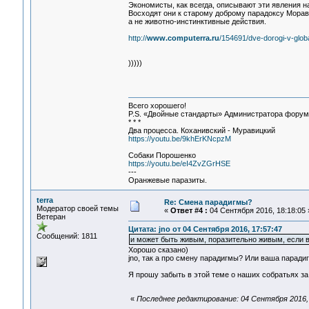
Экономисты, как всегда, описывают эти явления на
Восходят они к старому доброму парадоксу Мораве
а не животно-инстинктивные действия.
http://
www.computerra.ru
/154691/dve-dorogi-v-glob
)))))
Всего хорошего!
P.S. «Двойные стандарты» Администратора форума 
* * *
Два процесса. Коханивский - Муравицкий
https://youtu.be/9khErKNcpzM
Собаки Порошенко
https://youtu.be/eI4ZvZGrHSE
---
Оранжевые паразиты.
terra
Re: Смена парадигмы?
Модератор своей темы
«
Ответ #4 :
04 Сентября 2016, 18:18:05 
Ветеран
Цитата: jno от 04 Сентября 2016, 17:57:47
Сообщений: 1811
и может быть живым, поразительно живым, если 
Хорошо сказано)
jno, так а про смену парадигмы? Или ваша парадигм
Я прошу забыть в этой теме о наших собратьях за 
«
Последнее редактирование: 04 Сентября 2016, 2