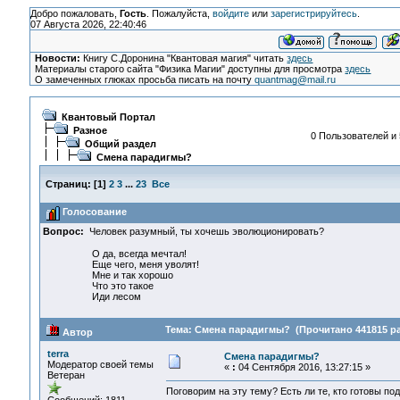
Добро пожаловать,
Гость
. Пожалуйста,
войдите
или
зарегистрируйтесь
.
07 Августа 2026, 22:40:46
Новости:
Книгу С.Доронина "Квантовая магия" читать
здесь
Материалы старого сайта "Физика Магии" доступны для просмотра
здесь
О замеченных глюках просьба писать на почту
quantmag@mail.ru
Квантовый Портал
Разное
0 Пользователей и 
Общий раздел
Смена парадигмы?
Страниц:
[
1
]
2
3
...
23
Все
Голосование
Вопрос:
Человек разумный, ты хочешь эволюционировать?
О да, всегда мечтал!
Еще чего, меня уволят!
Мне и так хорошо
Что это такое
Иди лесом
Тема: Смена парадигмы? (Прочитано 441815 ра
Автор
terra
Смена парадигмы?
Модератор своей темы
«
:
04 Сентября 2016, 13:27:15 »
Ветеран
Поговорим на эту тему? Есть ли те, кто готовы по