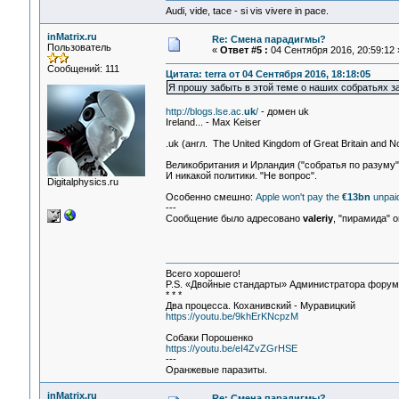
Audi, vide, tace - si vis vivere in pace.
inMatrix.ru
Re: Смена парадигмы?
Пользователь
«
Ответ #5 :
04 Сентября 2016, 20:59:12 
Сообщений: 111
Цитата: terra от 04 Сентября 2016, 18:18:05
Я прошу забыть в этой теме о наших собратьях за
http://blogs.lse.ac.
uk
/
- домен uk
Ireland... - Max Keiser
.uk (англ. The United Kingdom of Great Britain and
Великобритания и Ирландия ("собратья по разуму")
И никакой политики. "Не вопрос".
Digitalphysics.ru
Особенно смешно:
Apple won't pay the
€13bn
unpaid
---
Сообщение было адресовано
valeriy
, "пирамида" 
Всего хорошего!
P.S. «Двойные стандарты» Администратора форума 
* * *
Два процесса. Коханивский - Муравицкий
https://youtu.be/9khErKNcpzM
Собаки Порошенко
https://youtu.be/eI4ZvZGrHSE
---
Оранжевые паразиты.
inMatrix.ru
Re: Смена парадигмы?