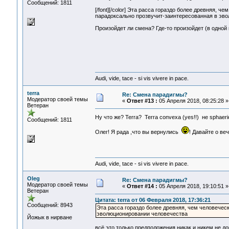
Сообщений: 1811
я с 
[/font][/color] Эта расса гораздо более древняя,
парадоксально прозвучит-заинтересованная в эво
Произойдет ли смена? Где-то произойдет (в одной и
Audi, vide, tace - si vis vivere in pace.
terra
Re: Смена парадигмы?
Модератор своей темы
«
Ответ #13 :
05 Апреля 2018, 08:25:28 »
Ветеран
Ну что же? Terra? Terra convexa (yes!!) не sphaer
Сообщений: 1811
Олег! Я рада ,что вы вернулись
! Давайте о в
Audi, vide, tace - si vis vivere in pace.
Oleg
Re: Смена парадигмы?
Модератор своей темы
«
Ответ #14 :
05 Апреля 2018, 19:10:51 »
Ветеран
Цитата: terra от 06 Февраля 2018, 17:36:21
Сообщений: 8943
Эта расса гораздо более древняя, чем человечес
эволюционировании человечества
Йожык в нирване
всё это только предположения никак и никем не до