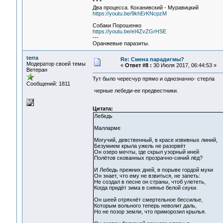
* * *
Два процесса. Коханивский - Муравицкий
https://youtu.be/9khErKNcpzM
Собаки Порошенко
https://youtu.be/eI4ZvZGrHSE
---
Оранжевые паразиты.
terra
Re: Смена парадигмы?
Модератор своей темы
«
Ответ #8 :
30 Июля 2017, 06:44:53 »
Ветеран
Тут было чересчур прямо и однозначно- стерла
Сообщений: 1811
черные лебеди-ее предвестники.
Цитата:
Лебедь
Малларме
Могучий, девственный, в красе извивных линий,
Безумием крыла ужель не разорвёт
Он озеро мечты, где скрыл узорный иней
Полётов скованных прозрачно-синий лёд?
И Лебедь прежних дней, в порыве гордой муки
Он знает, что ему не взвиться, не запеть:
Не создал в песне он страны, чтоб улететь,
Когда придёт зима в сиянье белой скуки.
Он шеей отряхнёт смертельное бессилье,
Которым вольного теперь неволит даль,
Но не позор земли, что приморозил крылья.