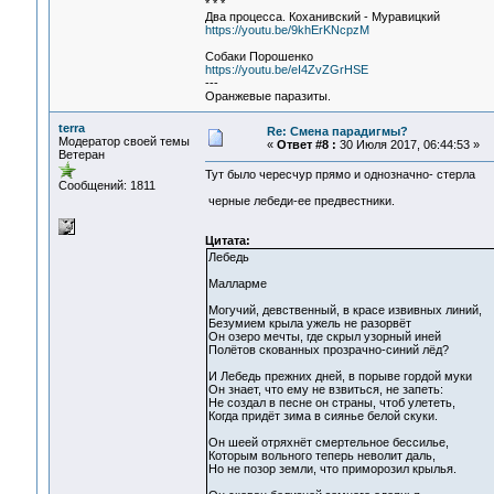
* * *
Два процесса. Коханивский - Муравицкий
https://youtu.be/9khErKNcpzM
Собаки Порошенко
https://youtu.be/eI4ZvZGrHSE
---
Оранжевые паразиты.
terra
Re: Смена парадигмы?
Модератор своей темы
«
Ответ #8 :
30 Июля 2017, 06:44:53 »
Ветеран
Тут было чересчур прямо и однозначно- стерла
Сообщений: 1811
черные лебеди-ее предвестники.
Цитата:
Лебедь
Малларме
Могучий, девственный, в красе извивных линий,
Безумием крыла ужель не разорвёт
Он озеро мечты, где скрыл узорный иней
Полётов скованных прозрачно-синий лёд?
И Лебедь прежних дней, в порыве гордой муки
Он знает, что ему не взвиться, не запеть:
Не создал в песне он страны, чтоб улететь,
Когда придёт зима в сиянье белой скуки.
Он шеей отряхнёт смертельное бессилье,
Которым вольного теперь неволит даль,
Но не позор земли, что приморозил крылья.