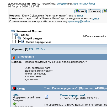
Добро пожаловать,
Гость
. Пожалуйста,
войдите
или
зарегистрируйтесь
.
06 Августа 2026, 21:27:49
Новости:
Книгу С.Доронина "Квантовая магия" читать
здесь
Материалы старого сайта "Физика Магии" доступны для просмотра
здесь
О замеченных глюках просьба писать на почту
quantmag@mail.ru
Квантовый Портал
Разное
0 Пользователей и 
Общий раздел
Смена парадигмы?
Страниц:
[
1
]
2
3
...
23
Все
Голосование
Вопрос:
Человек разумный, ты хочешь эволюционировать?
О да, всегда мечтал!
Еще чего, меня уволят!
Мне и так хорошо
Что это такое
Иди лесом
Тема: Смена парадигмы? (Прочитано 440818 ра
Автор
terra
Смена парадигмы?
Модератор своей темы
«
:
04 Сентября 2016, 13:27:15 »
Ветеран
Поговорим на эту тему? Есть ли те, кто готовы по