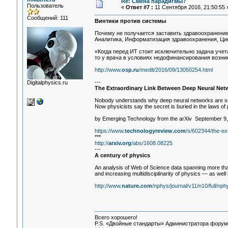
Re: Смена парадигмы?
Пользователь
«
Ответ #7 :
11 Сентября 2016, 21:50:55 
Сообщений: 111
Винтики против системы
Почему не получается заставить здравоохранение 
Аналитика, Информатизация здравоохранения, Ц
«Когда перед ИТ стоит исключительно задача учета 
то у врача в условиях недофинансирования возни
http://www.
osp.ru
/medit/2016/09/13050254.html
---
Digitalphysics.ru
The Extraordinary Link Between Deep Neural Netw
Nobody understands why deep neural networks are so
Now physicists say the secret is buried in the laws of
by Emerging Technology from the arXiv September 9
https://www.
technologyreview.com
/s/602344/the-ex
***
http://
arxiv.org
/abs/1608.08225
---
A century of physics
An analysis of Web of Science data spanning more tha
and increasing multidisciplinarity of physics — as well 
http://www.
nature.com
/nphys/journal/v11/n10/full/np
Всего хорошего!
P.S. «Двойные стандарты» Администратора форума 