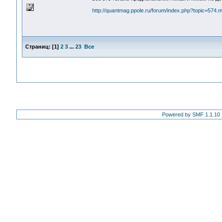
http://quantmag.ppole.ru/forum/index.php?topic=57
Страниц:
[
1
]
2
3
...
23
Все
Powered by SMF 1.1.10