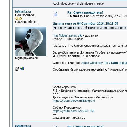
Audi, vide, tace - si vis vivere in pace.
inMatrix.ru
Re: Смена парадигмы?
Пользователь
«
Ответ #5 :
04 Сентября 2016, 20:59:12 
Сообщений: 111
Цитата: terra от 04 Сентября 2016, 18:18:05
Я прошу забыть в этой теме о наших собратьях за
http://blogs.lse.ac.
uk
/
- домен uk
Ireland... - Max Keiser
.uk (англ. The United Kingdom of Great Britain and
Великобритания и Ирландия ("собратья по разуму")
И никакой политики. "Не вопрос".
Digitalphysics.ru
Особенно смешно:
Apple won't pay the
€13bn
unpaid
---
Сообщение было адресовано
valeriy
, "пирамида" 
Всего хорошего!
P.S. «Двойные стандарты» Администратора форума 
* * *
Два процесса. Коханивский - Муравицкий
https://youtu.be/9khErKNcpzM
Собаки Порошенко
https://youtu.be/eI4ZvZGrHSE
---
Оранжевые паразиты.
inMatrix.ru
Re: Смена парадигмы?