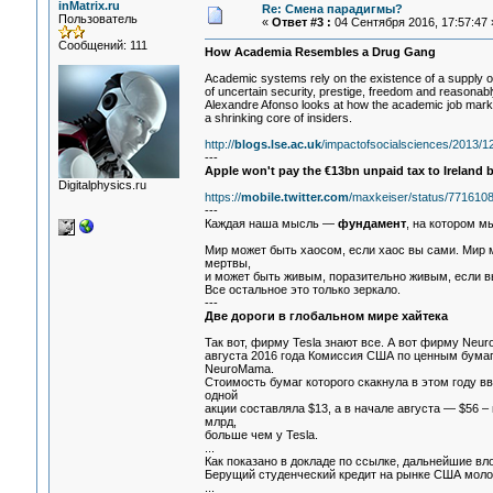
inMatrix.ru
Re: Смена парадигмы?
Пользователь
«
Ответ #3 :
04 Сентября 2016, 17:57:47 
Сообщений: 111
How Academia Resembles a Drug Gang
Academic systems rely on the existence of a supply o
of uncertain security, prestige, freedom and reasonabl
Alexandre Afonso looks at how the academic job marke
a shrinking core of insiders.
http://
blogs.lse.ac.uk
/impactofsocialsciences/2013/
---
Apple won't pay the €13bn unpaid tax to Ireland b
Digitalphysics.ru
https://
mobile.twitter.com
/maxkeiser/status/77161
---
Каждая наша мысль —
фундамент
, на котором м
Мир может быть хаосом, если хаос вы сами. Мир 
мертвы,
и может быть живым, поразительно живым, если вы
Все остальное это только зеркало.
---
Две дороги в глобальном мире хайтека
Так вот, фирму Tesla знают все. А вот фирму Neuro
августа 2016 года Комиссия США по ценным бума
NeuroMama.
Стоимость бумаг которого скакнула в этом году вв
одной
акции составляла $13, а в начале августа — $56 –
млрд,
больше чем у Tesla.
...
Как показано в докладе по ссылке, дальнейшие вл
Берущий студенческий кредит на рынке США молод
...