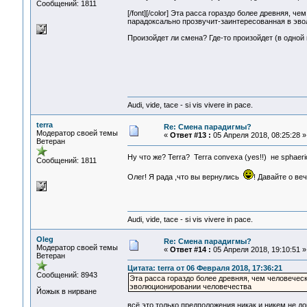
Сообщений: 1811
я с бол
[/font][/color] Эта расса гораздо более древняя,
парадоксально прозвучит-заинтересованная в эво
Произойдет ли смена? Где-то произойдет (в одной и
Audi, vide, tace - si vis vivere in pace.
terra
Re: Смена парадигмы?
Модератор своей темы
«
Ответ #13 :
05 Апреля 2018, 08:25:28 »
Ветеран
Ну что же? Terra? Terra convexa (yes!!) не sphaer
Сообщений: 1811
Олег! Я рада ,что вы вернулись
! Давайте о в
Audi, vide, tace - si vis vivere in pace.
Oleg
Re: Смена парадигмы?
Модератор своей темы
«
Ответ #14 :
05 Апреля 2018, 19:10:51 »
Ветеран
Цитата: terra от 06 Февраля 2018, 17:36:21
Сообщений: 8943
Эта расса гораздо более древняя, чем человечес
эволюционировании человечества
Йожык в нирване
всё это только предположения никак и никем не до