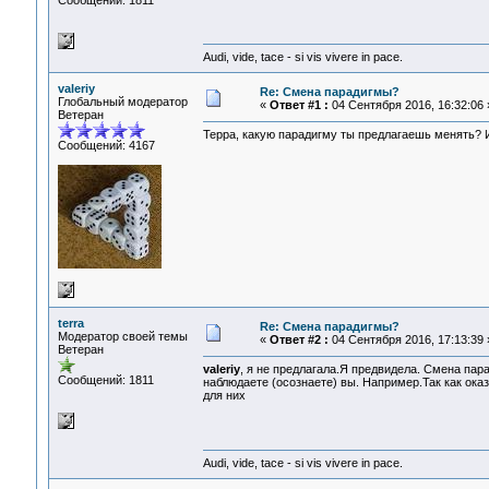
Сообщений: 1811
Audi, vide, tace - si vis vivere in pace.
valeriy
Re: Смена парадигмы?
Глобальный модератор
«
Ответ #1 :
04 Сентября 2016, 16:32:06 
Ветеран
Терра, какую парадигму ты предлагаешь менять? 
Сообщений: 4167
terra
Re: Смена парадигмы?
Модератор своей темы
«
Ответ #2 :
04 Сентября 2016, 17:13:39 
Ветеран
valeriy
, я не предлагала.Я предвидела. Смена пар
Сообщений: 1811
наблюдаете (осознаете) вы. Например.Так как оказ
для них
Audi, vide, tace - si vis vivere in pace.