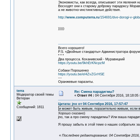
Экономисты, как всегда, описывают эти явления на
Восходят они к старому доброму парадоксу Мораве
а не животно-инстинктивные действия.
http://
www.computerra.ru
/154691/dve-dorogi-v-glob
)))))
Всего хорошего!
P.S. «Двойные стандарты» Администратора форума 
* * *
Два процесса. Коханивский - Муравицкий
https://youtu.be/9khErKNcpzM
Собаки Порошенко
https://youtu.be/eI4ZvZGrHSE
---
Оранжевые паразиты.
terra
Re: Смена парадигмы?
Модератор своей темы
«
Ответ #4 :
04 Сентября 2016, 18:18:05 
Ветеран
Цитата: jno от 04 Сентября 2016, 17:57:47
Сообщений: 1811
и может быть живым, поразительно живым, если 
Хорошо сказано)
jno, так а про смену парадигмы? Или ваша парадигм
Я прошу забыть в этой теме о наших собратьях за 
«
Последнее редактирование: 04 Сентября 2016, 2