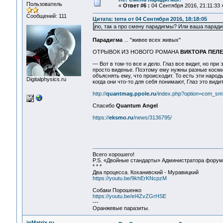
Пользователь
«
Ответ #6 :
04 Сентября 2016, 21:11:33 
Сообщений: 111
Цитата: terra от 04 Сентября 2016, 18:18:05
jno, так а про смену парадигмы? Или ваша парадиг
Парадигма
... "живее всех живых"
ОТРЫВОК ИЗ НОВОГО РОМАНА
ВИКТОРА ПЕЛ
— Вот в том­-то все и дело. Глаз все видит, но при
просто виденье. Поэтому ему нужны разные космич
объяснять ему, что происходит. То есть эти народ
Digitalphysics.ru
когда они что­-то для себя понимают, Глаз это види
http://
quantmag.ppole.ru
/index.php?option=com_s
Спасибо
Quantum Angel
https://
eksmo.ru
/news/3136795/
Всего хорошего!
P.S. «Двойные стандарты» Администратора форума 
* * *
Два процесса. Коханивский - Муравицкий
https://youtu.be/9khErKNcpzM
Собаки Порошенко
https://youtu.be/eI4ZvZGrHSE
---
Оранжевые паразиты.
inMatrix.ru