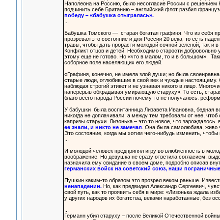
Наполеона на Россию, было несогласие России с решением 
подчинить себе Британию – английский флот разбил французо
победу – «бабушка отыгралась».
...
Бабушка Томского — старая богатая графиня. Что из себя п
прозревал это состояние и для России 20 века, то есть паде
травы, чтобы дать прорасти молодой сочной зеленой, так и 
Конфликт отцов и детей. Необходимо старости добровольно у
этому еще не готово. Но «что в малом, то и в большом». Так
соборное поле населяющих его людей.
«Графиня, конечно, не имела злой души; но была своенравна,
старые люди, отлюбившие в свой век и чуждые настоящему. О
наблюдая строгий этикет и не узнавая никого в лицо. Многочи
наперерыв обкрадывая умирающую старуху». То есть, старая
благо всего народа России почему-то не получалось: реформ
У бабушки была воспитанница Лизавета Ивановна, бедная во
никогда не доплачивали; а между тем требовали от нее, чтоб 
капризы старухи. Лизонька – это то новое, что зарождалось
ее знали, и никто не замечал
. Она была самолюбива, живо 
Это состояние, когда мы хотим чего-нибудь изменить, чтобы 
...
И молодой человек предпринял игру во влюбленность в моло
воображение. Но девушка не сразу ответила согласием, выд
назначила ему свидание в своем доме, подробно описав вну
германских войск на советский союз, наши пограничн
Пушкин каким-то образом это прозрел веком раньше. Извест
ненападении.
Но, как предвидел Александр Сергеевич, чув
свой путь, как то проявить себя в мире: «Лизонька ждала из
у других народов их богатства, веками наработанные, без осо
...
Германн убил старуху – после Великой Отечественной войны