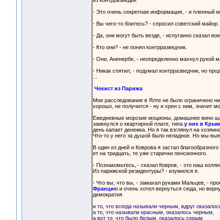
из контрразведки.
- Это очень секретная информация, - и пленный м
- Вы чего-то боитесь? - спросил советский майор.
- Да, они могут быть везде, - испуганно сказал в
- Кто они? - не понял контрразведчик.
- Они, Аненербе, - неопределенно махнул рукой ма
- Никак спятил, - подумал контрразведчик, но про
...
Чекист из Парижа
Мое расследование в Ялте не было ограничено ни
хорошо, не получится - ну и хрен с ним, значит 
Ежедневные морские моционы, домашнее вино шли 
заикнулся о квартирной плате, типа
у них в Крым
день капает денежка. Но я так взглянул на хозяин
Что-то у него за душой было неладное. Но мы выя
В один из дней и Коврова я застал благообразного
ет на тридцать, те уже старички пенсионного.
- Познакомьтесь, - сказал Ковров, - это наш колле
Из парижской резидентуры? - изумился я.
- Что вы, что вы, - замахал руками Мальцев, - п
Франци
ю и очень хотел вернуться сюда, но верн
демократия
и то, что всегда называли черным, вдруг оказало
а то, что называли красным, оказалось черным,
а вот то, что было белым, оказалось серым