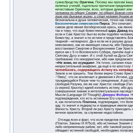
сумасбродству
Оригена
. Посему мы просим вашу
нелепых учений, тщательно прочитали предложенно
нечестивым Оригеном, всех, которые думают или 
человека по образу Своему, по образу Божию сотво
лице его дыхание жизни, и стал человек душею ж
безначальна и душа человеческая, точно как гово
Бесконечным семиозисом
Пирса
. Это означает
самом деле явная богоборческая ересь, как явное
так и тому, что ещё божественный
царь Давид
вид
если и Сам Христос был во всём подобен человеку,
Божеству, а значит и по истине и представлять Бо
тварной---нетварного. Да и если не в разуме душа
невозможно, как не имеющее смысла, ибо Природой
восстановил Смертию и Воскресением Сам Христо
ереси аж с 5-го Вселенского Собора, причём ещё 
Святому Духу и нам». И с этой Хулой на Духа Св
требование это некорректное, ибо нам предлагает
-
«Не знаю, но осуждаю»
. Уж точно, сатанин язык
непростительной анафеме, да ещё и по апостолу:
человѣ́ковъ, содержа́щихъ и́стину въ непра́в
Земле и не грешить. Тем более верно Слово Хрис
-“Лжец”, что не исключает и движения к Истине,
со
труждающийся Разум чем-то священным. А раз по
свободой Разума, ею же нас Христос свободи (Гал.
(и верной Христу)
идеей изложить истину, ибо ду
совершенное знание и интеллектуальную наследст
Мысли (Language Of Thought))
Джерри Фодора
. 
подтверждения, кто есть истинным Его служителем
я, как почитатель
Платона
, подтверждаю, что бол
аду, то значит и педерасты и праведные имели одн
близость Христу. Второй ли раз Христу приходить 
вечное проклятие, за служение недостойное.
Отсюда ясен и факт, что если пределов познанию 
(Платон, Законы IX 875cd), ибо истинные Знания 
либо непременным рабом; нет, ибо таковой разум п
обладает истинной свободой, необходимо полагаем