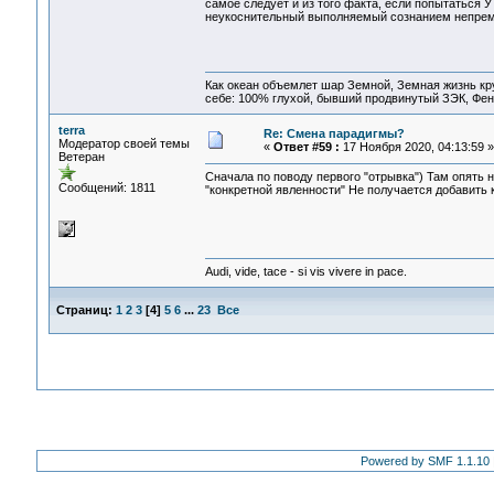
самое следует и из того факта, если попытать
неукоснительный выполняемый сознанием непре
Как океан объемлет шар Земной, Земная жизнь кру
себе: 100% глухой, бывший продвинутый ЗЭК, Фен
terra
Re: Смена парадигмы?
Модератор своей темы
«
Ответ #59 :
17 Ноября 2020, 04:13:59 »
Ветеран
Сначала по поводу первого "отрывка") Там опять 
Сообщений: 1811
"конкретной явленности" Не получается добавить к
Audi, vide, tace - si vis vivere in pace.
Страниц:
1
2
3
[
4
]
5
6
...
23
Все
Powered by SMF 1.1.10