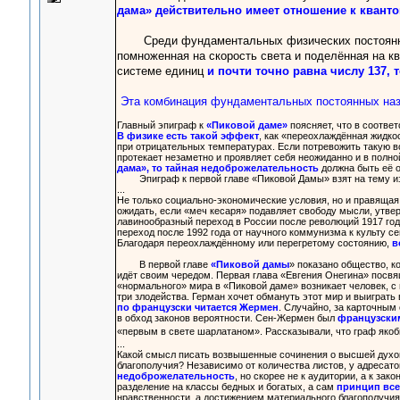
дама» действительно имеет отношение к кванто
Среди фундаментальных физических постоянных 
помноженная на скорость света и поделённая на к
системе единиц
и почти точно равна числу 137, 
Эта комбинация фундаментальных постоянных наз
Главный эпиграф к
«Пиковой даме»
поясняет, что в соответ
В физике есть такой эффект
, как «переохлаждённая жидко
при отрицательных температурах. Если потревожить такую во
протекает незаметно и проявляет себя неожиданно и в полно
дама», то тайная недоброжелательность
должна быть её о
Эпиграф к первой главе «Пиковой Дамы» взят на тему изве
...
Не только социально-экономические условия, но и правящая
ожидать, если «меч кесаря» подавляет свободу мысли, утве
лавинообразный переход в России после революций 1917 год
переход после 1992 года от научного коммунизма к культу 
Благодаря переохлаждённому или перегретому состоянию,
в
В первой главе
«Пиковой дамы
» показано общество, к
идёт своим чередом. Первая глава «Евгения Онегина» посвя
«нормального» мира в «Пиковой даме» возникает человек, с 
три злодейства. Герман хочет обмануть этот мир и выиграт
по французски читается Жермен
. Случайно, за карточным
в обход законов вероятности. Сен-Жермен был
французски
«первым в свете шарлатаном». Рассказывали, что граф якоб
...
Какой смысл писать возвышенные сочинения о высшей духо
благополучия? Независимо от количества листов, у адресато
недоброжелательность
, но скорее не к аудитории, а к за
разделение на классы бедных и богатых, а сам
принцип все
нравственности, а достижением материального благополучия