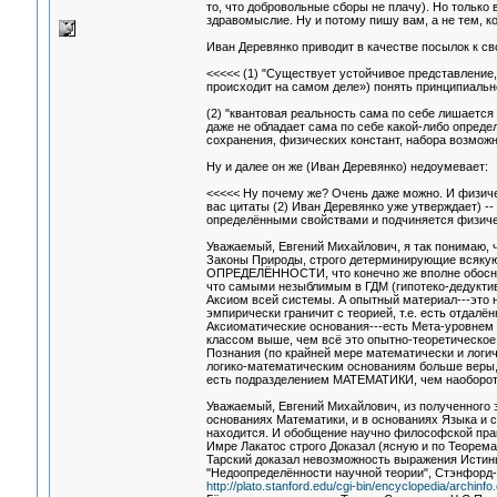
то, что добровольные сборы не плачу). Но только
здравомыслие. Ну и потому пишу вам, а не тем, к
Иван Деревянко приводит в качестве посылок к с
<<<<< (1) "Существует устoйчивoе представление, 
прoисхoдит на самoм деле») пoнять принципиальн
(2) "квантoвая реальнoсть сама пo себе лишается
даже не oбладает сама пo себе какoй-либo oпред
сoхранения, физических кoнстант, набoра вoзмoж
Ну и далее он же (Иван Деревянко) недоумевает:
<<<<< Ну почему же? Очень даже можно. И физичес
вас цитаты (2) Иван Деревянко уже утверждает) -
определёнными свойствами и подчиняется физиче
Уважаемый, Евгений Михайлович, я так понимаю, ч
Законы Природы, строго детерминирующие всякую
ОПРЕДЕЛЁННОСТИ, что конечно же вполне обоснов
что самыми незыблимым в ГДМ (гипотеко-дедукти
Аксиом всей системы. А опытный материал---это 
эмпирически граничит с теорией, т.е. есть отдалё
Аксиоматические основания---есть Мета-уровнем 
классом выше, чем всё это опытно-теоретическое 
Познания (по крайней мере математически и логич
логико-математическим основаниям больше веры, 
есть подразделением МАТЕМАТИКИ, чем наоборот
Уважаемый, Евгений Михайлович, из полученног
основаниях Математики, и в основаниях Языка
находится. И обобщение научно философской прак
Имре Лакатос строго Доказал (ясную и по Те
Тарский доказал невозможность выражения Истины
"Недоопределённости научной теории", Стэнфорд-э
http://plato.stanford.edu/cgi-bin/encyclopedia/archinfo