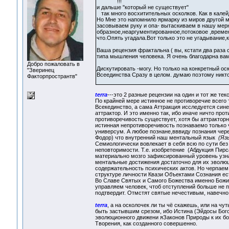
!!!
и дальше "который не существует"
так много восхитительных осколков. Как в калей
Но Мне это напомнило ярмарку из миров другой м
засовываем руку и опа- вытаскиваем в нашу мерн
образное,неаргументированное,потоковое ,време
что.Опять угадала.Вот только это не угадывание,к
Ваша рецензия фрактальна ( вы, кстати два раза 
типа мышления человека. Я очень благодарна вам
Добро пожаловать в
Дискутировать -могу. Но только на конкретный о
"Зверинец
Всеединства Сразу в целом. думаю поэтому никто
Факторпространтв"
terra
---это 2 разные рецензии на один и тот же те
По крайней мере истинное не противоречие всего 
Всекединство, а сама Аттракция исследуется сине
аттрактор. И это именно так, ибо иначе ничто про
противоречивость существует, хотя бы аттрактор
истинная непротиворечивость познаваемо только ч
универсум. А любое познане,вввиду познания чере
Фодор) что внутренний наш ментальный язык
(Язы
Семиологически вовлекает в себя всю по сути без 
неповторимости. Т.е. изобретение (Абдукция Пирс
материально мозго зафиксированный уровень узна
ментальные достижения достаточно для их эволюц
содержательность психических актов. Но черпаем
структуре личности Квази Объектами Сознания ес
Во Славе Святых и Самого Божества именно Божи
управляем человек, чтоб отступлений больше не п
подтвердит. Отмстят святые нечестивым, навечно
terra
, а на осколочек ли ты чё скажешь, или на чу
быть застывшим срезом, ибо Истина (Эйдосы Бого
эволюционного движени яЗаконов Природы к их б
Творения, как созданного совершенно.