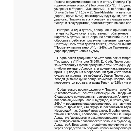
Гомера не упоминаются, но они есть у Гесиода (Тру
горько-соленого моря" (Теогония 721-728). Но дел
умерших в Европе – Эак: первый – сын Зевса и фин
Эгины (Isthm. VIII 15а – 23 Snell-Maehler), и не 
дорог (Горгии 524а), по которому идут души, есть
диалогах Платона все эти элементы складываются в
"Федр" и "Государство", соответствуют, вместе с
Интересна одна деталь, совершенно оригинальная
теперь их будут судить мёртвыми, чтобы земное тел
царстве мертвых 10 // Собрание сочинений: В 2 т. 
сбросить с себя все проступки и земные привязан
Поэтому Прометею дается приказ, чтобы он лишил
"Прометея прикованного" (ст. 248), где Прометей 
дара предвидеть свою судьбу.
Орфическая традиция в эсхатологических мифах 
"Государству" Платона (II 340, 11 Kroll); Прокл ссы
заимствовал у Орфея предание о том, что одни ду
глубоко текущего Ахеронта, а другие наказываются
прим. 11) предания о переселении душ и что "пла
существа и делает ее лебедем". Здесь Прокл ссыла
лебедя (а также душе певца Фамирида, избравшей 
переселяется во льва, а душа Терсита (620с) – в о
Орфического происхождения у Платона также "зако
("Неотвратимой" – эпитет Немесиды; см.: Федр 248с
Сюда можно присоединить платоновскую Ананке – "
воспевающими прошлое и будущее, и Лахесидой, д
249b) – вершительница справедливости в тысячеле
говорит Прометею, что "мудрые поклоняются Адрас
Немесидой, т.е. богиней возмездия. В орфических
"законы Зевсовы, Кроносовы, божественные, надк
Адрастею "демиургом и законораспределительницей
на прямую связь платоновского закона о судьбе 
Адрастеей. Возможно, что орфическое учение о п
через посредство Эмпедокла, который подробно р