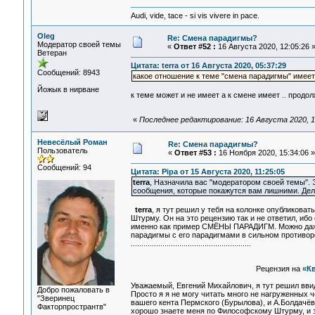
Audi, vide, tace - si vis vivere in pace.
Oleg
Re: Смена парадигмы?
Модератор своей темы
«
Ответ #52 :
16 Августа 2020, 12:05:26 
Ветеран
Цитата: terra от 16 Августа 2020, 05:37:29
Сообщений: 8943
какое отношение к теме "смена парадигмы" имее
Йожык в нирване
к теме может и не имеет а к смене имеет .. продо
«
Последнее редактирование: 16 Августа 2020, 1
Невесёлый Роман
Re: Смена парадигмы?
Пользователь
«
Ответ #53 :
16 Ноября 2020, 15:34:06 »
Сообщений: 94
Цитата: Pipa от 15 Августа 2020, 11:25:05
terra
, Назначила вас "модератором своей темы". Э
сообщения, которые покажутся вам лишними. Делае
terra
, я тут решил у тебя на колонке опубликов
Штурму. Он на это рецензию так и не ответил, иб
именно как пример СМЁНЫ ПАРАДИГМ. Можно даже 
парадигмы с его парадигмами в сильном противор
.........................................................
Рецензия на
«К
Уважаемый, Евгений Михайлович, я тут решил вви
Добро пожаловать в
Просто я я не могу читать много не нагруженных 
"Зверинец
вашего кента Пермского (Бурылова), и А.Болдачёв
Факторпространтв"
хорошо знаете меня по Философскому Штурму, и зн