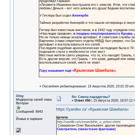
продолжал Германн
«Лизавета Ивановна выслушала его с ужасом. Итак, эти стр
любовь! Деньги – вот чего алкала его душа! Бедная воспитан
У Гитлера был отдел
Аненербе
.
Тайные разработки Аненербе и что нашли гитлеровцы в окк
Гитлер был известным мистиком, и в 1942 году отрядили сп
«Наследие предков»,
в пещеры оккупированного Крыма
,
Но не только немцы искали артефакт. И советские службы не 
Барченко (глава секретного отдела НКВД) был уверен, что Г
артефакт и воспользоваться его силой.
Последняя подобная археологическая экспедиция была в 70-х
подогрело слухи о необычности этих мест.
Местные жители свято уверены, что те, кто находят Грааль,
Есть другие версии, что Грааль – это храм, дающий или заб
воспользоваться силой, никто не знает.
Крымская Шамбала»
Гору называют ещё «
.
«
Последнее редактирование: 15 Августа 2020, 23:01:33 от 
Oleg
Re: Смена парадигмы?
Модератор своей темы
«
Ответ #50 :
15 Августа 2020, 19:57:12 
Ветеран
https://yandex.ru/ «Крымская Шамбала»
Сообщений: 8943
Цитата:
Йожык в нирване
http://samlib.ru/s/sewerjuhin_o_w/teni.shtml
Северюхин Олег Васильевич: другие произведени
Смотритель (чекистские фантазии)