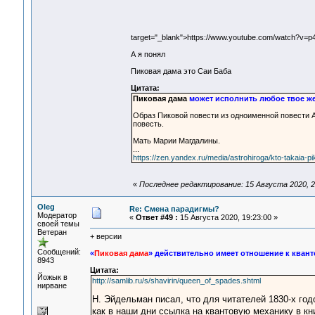
target="_blank">https://www.youtube.com/watch?
А я понял
Пиковая дама это Саи Баба
Цитата:
Пиковая дама
может исполнить любое твое ж
Образ Пиковой повести из одноименной повести 
повесть.
Мать Марии Магдалины.
...
https://zen.yandex.ru/media/astrohiroga/kto-takaia-
«
Последнее редактирование: 15 Августа 2020, 2
Oleg
Re: Смена парадигмы?
Модератор
«
Ответ #49 :
15 Августа 2020, 19:23:00 »
своей темы
Ветеран
+ версии
Сообщений:
«
Пиковая дама
» действительно имеет отношение к кван
8943
Цитата:
Йожык в
http://samlib.ru/s/shavirin/queen_of_spades.shtml
нирване
Н. Эйдельман писал, что для читателей 1830-х го
как в наши дни ссылка на квантовую механику в кн