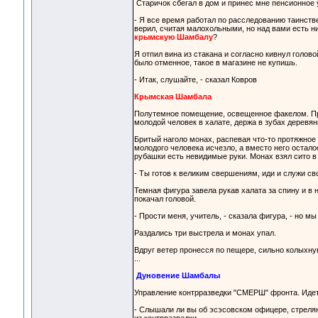
Старичок сбегал в дом и принес мне пенсионное 
- Я все время работал по расследованию таинстве
верил, считая малохольными, но над вами есть н
крымскую Шамбалу
?
Я отпил вина из стакана и согласно кивнул голово
было отменное, такое в магазине не купишь.
- Итак, слушайте, - сказал Ковров
Крымская Шамбала
Полутемное помещение, освещенное факелом. При
молодой человек в халате, держа в зубах деревян
Бритый наголо монах, распевая что-то протяжное 
молодого человека исчезло, а вместо него остало
рубашки есть невидимые руки. Монах взял сито в р
- Ты готов к великим свершениям, иди и служи св
Темная фигура завела рукав халата за спину и в
покачал головой.
- Прости меня, учитель, - сказала фигура, - но м
Раздались три выстрела и монах упал.
Вдруг ветер пронесся по пещере, сильно колыхну
...
Дуновение Шамбалы
Управление контрразведки "СМЕРШ" фронта. Идет
- Слышали ли вы об эсэсовском офицере, стре