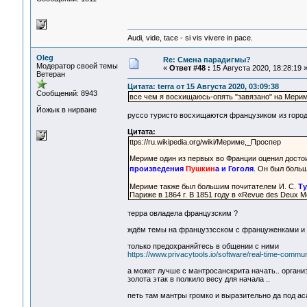
Audi, vide, tace - si vis vivere in pace.
Oleg
Re: Смена парадигмы?
Модератор своей темы
«
Ответ #48 :
15 Августа 2020, 18:28:19 
Ветеран
Цитата: terra от 15 Августа 2020, 03:09:38
Сообщений: 8943
все чем я восхищаюсь-опять "завязано" на Мерим
Йожык в нирване
руссо туристо восхищаются французиком из город
Цитата:
ttps://ru.wikipedia.org/wiki/Мериме,_Проспер
Мериме один из первых во Франции оценил досто
произведения
Пушкин
а и Гоголя
. Он был боль
Мериме также был большим почитателем И. С.
Ту
Париже в 1864 г. В 1851 году в «Revue des Deux 
терра овладела французским ?
ждём темы на француззсском с француженками 
только предохраняйтесь в общении с ними
https://www.privacytools.io/software/real-time-commun
а может лучше с мантросанскрита начать.. орга
золота этак в полкило весу для начала ..
петь там мантры громко и выразительно да под а