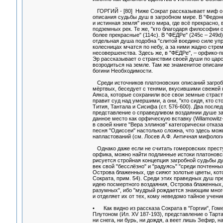
ГОРГИЙ - [80] Ниже Сократ рассказывает миф о т
описания судьбы душ в загробном мире. В "Федоне"
и истинная земля" иного мира, где всё прекрасно,
подземных рек. Те же, "кто благодаря философии
более прекрасные" (114с). В "ФЕДРе" (245с – 249
отдельная душа подобна "слитой воедино силе упр
колесницах мчатся по небу, а за ними жадно стре
несовершенства. Здесь же, в "ФЕДРе", – орфико-п
Эр рассказывает о странствии своей души по цар
возродиться на земле. Там же знаменитое описан
богини Необходимости.
Среди источников платоновских описаний загробн
мёртвых, беседует с тенями, вкусившими свежей 
Аякса, которые сохранили все свои земные страсти
правит суд над умершими, а они, "кто сидя, кто ст
Тития, Тантала и Сисифа (ст. 576-600). Два посл
представление о справедливом воздаянии душе за
данное место как орфическую вставку (Wilamowitz-Mo
в своей книге "Вера эллинов" категорически отказалс
песня "Одиссеи" настолько сложна, что здесь мо
напластований (см. Лосев А.Ф. Античная мифология
Однако даже если не считать гомеровских преступ
орфика, можно найти подлинные истоки платоновско
рисуется стройная концепция загробной судьбы ду
век свой "бесслёзно" и "радуясь" "среди почтенны
Острова блаженных, где сияют золотые цветы, кот
Сократа, прим. 54). Среди этих праведных душ пр
идею посмертного воздаяния, Острова блаженных, 
разумных", ибо "мудрый рождается знающим много
и отделяет их от тех, кому неведомо тайное учени
• Как видно из рассказа Сократа в "Горгии", Го
Плутоном (Ил. XV 187-193), представление о Тартаре
ни снега, ни бурь, ни дождя, а веет лишь Зефир, 