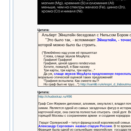
Цитата:
Альберт Эйнштейн беседовал с Нильсом Бором о
"Это было так, - вспоминает
Эйнштейн, - точн
которой можно было бы строить.
("Влюблённо над ухом её прошептал
Слова, слаще звуков МоцАрта:
Графиня! Графиня!
Графиня, ценой одного rendezvous
Хотите, пожалуй, я Вам назову
Три карты, три карты, три карты..."
Да уж,
слаще звуков МоцАрта предложение переспать с
морально-этической оценкой таких предложений!
"Графиня вспылила: Как смеете вы?!
Но граф был не трус...")
http://samlib.ru/e/espri_d_l/about
Цитата:
http://chudoskaz.ru/496
Граф Сен-Жермен дипломат, алхимик, оккультист, владел по
химии. Является одной из самых загадочных фигур в истори
карточной игре, она смогла полностью отыграть свой долг. 
горящей Москвы с сохранением армии и создание коридора 
Герцог Орлеанский – титул французской королевской семьи. 
Александр Сергеевич назвал старую Россию
. В те време
Франция была одной из сильнейших европейских государств.