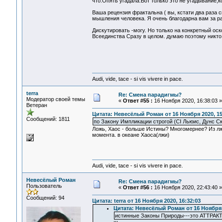
что.Опять угадала.Вот только это не угадывание,к
Ваша рецензия фрактальна ( вы, кстати два раза 
мышления человека. Я очень благодарна вам за р
Дискутировать -могу. Но только на конкретный о
Всеединства Сразу в целом. думаю поэтому никто 
Audi, vide, tace - si vis vivere in pace.
terra
Re: Смена парадигмы?
Модератор своей темы
«
Ответ #55 :
16 Ноября 2020, 16:38:03 »
Ветеран
Цитата: Невесёлый Роман от 16 Ноября 2020, 15
Сообщений: 1811
по Закону Импликации строгой (CI Льюис, Дунс Ск
Ложь, Хаос - больше Истины? Многомернее? Из лжи
момента. в океане Хаоса(лжи)
Audi, vide, tace - si vis vivere in pace.
Невесёлый Роман
Re: Смена парадигмы?
Пользователь
«
Ответ #56 :
16 Ноября 2020, 22:43:40 »
Сообщений: 94
Цитата: terra от 16 Ноября 2020, 16:32:03
Цитата: Невесёлый Роман от 16 Ноября 
истинные Законы Природы---это АТТРАКТ