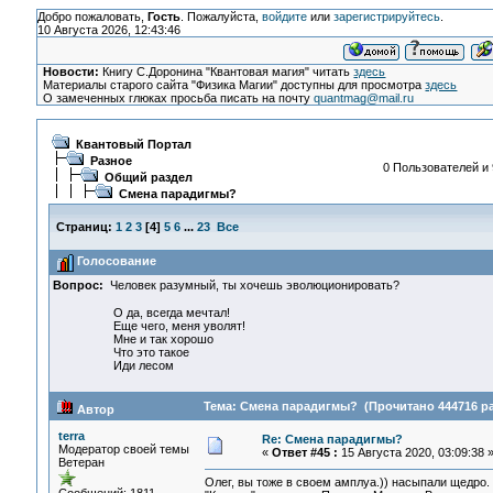
Добро пожаловать,
Гость
. Пожалуйста,
войдите
или
зарегистрируйтесь
.
10 Августа 2026, 12:43:46
Новости:
Книгу С.Доронина "Квантовая магия" читать
здесь
Материалы старого сайта "Физика Магии" доступны для просмотра
здесь
О замеченных глюках просьба писать на почту
quantmag@mail.ru
Квантовый Портал
Разное
0 Пользователей и 
Общий раздел
Смена парадигмы?
Страниц:
1
2
3
[
4
]
5
6
...
23
Все
Голосование
Вопрос:
Человек разумный, ты хочешь эволюционировать?
О да, всегда мечтал!
Еще чего, меня уволят!
Мне и так хорошо
Что это такое
Иди лесом
Тема: Смена парадигмы? (Прочитано 444716 ра
Автор
terra
Re: Смена парадигмы?
Модератор своей темы
«
Ответ #45 :
15 Августа 2020, 03:09:38 
Ветеран
Олег, вы тоже в своем амплуа.)) насыпали щедро.