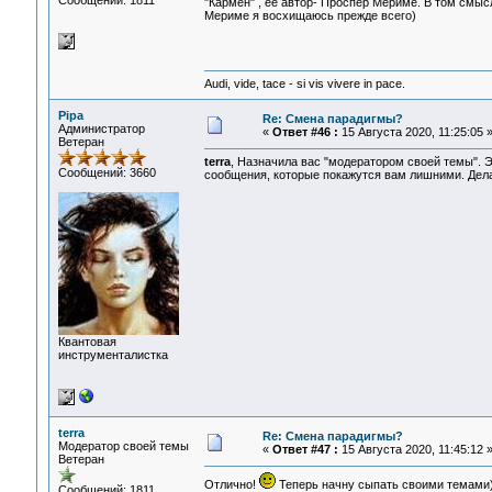
Сообщений: 1811
"Кармен" , ее автор- Проспер Мериме. В том смыс
Мериме я восхищаюсь прежде всего)
Audi, vide, tace - si vis vivere in pace.
Pipa
Re: Смена парадигмы?
Администратор
«
Ответ #46 :
15 Августа 2020, 11:25:05 
Ветеран
terra
, Назначила вас "модератором своей темы". Э
Сообщений: 3660
сообщения, которые покажутся вам лишними. Делае
Квантовая
инструменталистка
terra
Re: Смена парадигмы?
Модератор своей темы
«
Ответ #47 :
15 Августа 2020, 11:45:12 
Ветеран
Отлично!
Теперь начну сыпать своими темами)
Сообщений: 1811