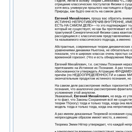
Гёделя, легли в основу Теории Синехизма Ч.С.Пи
отрицание классических постулатов Физики о суще
хотя весь универсум прошлого настоящего и буду
Природы, как будто они есть на самом деле.
Евгений Михайлович
, прошу вас обратить вни
ИСТИННО НЕПРОТИВОРЕЧИВ ВНУТРЕННЕ, ИМЕ
ЕСТЬ НА САМОМ ДЕЛЕ»---то это подтверждает тол
который не существует, но как бы протягивает из
трактуемой Синергетической Физики сама квантов
расходящимся с классическим представлениями о
та называемого классического подхода, а именно:
Абстрактные, современные теории динамических 
уравнениями динамики Ньютона, не обязательно о
показали, что в широких классах очень простых 
временной горизонт. (Что и есть обнаружение Миро
Евгений Михайлович, т.е. системы Познания нер
притязаниях на Истинное их Познание. А раз т
обоснованности утверждать Аттракцию ФУН
причём (по НЕДООПРЕДЕЛЁННОСТИ и самих МИРО
окончательным продуктом истинного познания, но 
На самом деле рассмотрение любых горизонтов 
познания, что аналогично рассмотрению фрактало
усложнения этой аналогии.
Уважаемый,
Евгений Михайлович
, но ведь из у
и то факт, что Законы Сохранения всё же сущест
теории Th(eory) тогда и только тогда, когда она 
модель тогда и только тогда, когда она непротивор
А раз имеем доказанные Теоремой основания суще
непреходящим образом имеют место, а именно:
Теорема Эмми Нётер утверждает, что каждой неп
• однородности времени соответствует закон сохр