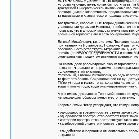
ЕСТЬ НА САМОМ ДЕЛЕ»---то это подтверждает тол
который не существует, но как бы протягивает из
трактуемой Синергетической Физики сама квантов
расходящимся с классическим представлениями о
та называемого классического подхода, а именно:
Абстрактные, современные теории динамических 
уравнениями динамики Ньютона, не обязательно о
показали, что в широких классах очень простых 
временной горизонт. (Что и есть обнаружение Миро
Евгений Михайлович, т.е. системы Познания нер
притязаниях на Истинное их Познание. А раз т
обоснованности утверждать Аттракцию ФУН
причём (по НЕДООПРЕДЕЛЁННОСТИ и самих МИРО
окончательным продуктом истинного познания, но 
На самом деле рассмотрение любых горизонтов 
познания, что аналогично рассмотрению фрактало
усложнения этой аналогии.
Уважаемый, Евгений Михайлович, но ведь из утв
то факт, что Законы Сохранения всё же существу
Th(eory) тогда и только тогда, когда она являетс
тогда и только тогда, когда она непротиворечива».
А раз имеем доказанные Теоремой основания суще
непреходящим образом имеют место, а именно:
Теорема Эмми Нётер утверждает, что каждой неп
• однородности времени соответствует закон сохр
• однородности пространства соответствует закон
• изотропии пространства соответствует закон со
• калибровочной симметрии соответствует закон со
Если действие инвариантно относительно n-парам
сохранения.