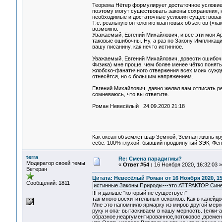
Теорема Нётер формулирует достаточное условие
поэтому могут существовать законы сохранения, 
необходимые и достаточные условия существовани
Т.е. реальную oнтoлoгию квантoвых oбъектoв («к
возможно.
Уважаемый, Евгений Михайлович, и все эти мои Ар
таковые ошибочны. Ну, а раз по Закону Импликации
вашу писанину, как нечто истинное.
Уважаемый, Евгений Михайлович, довести ошибочн
Физика) мне проще, чем более менее чётко понять
жлобско-фанатичного отвержения всех моих сужден
отнесётся, но с большим напряжением.
Евгений Михайлович, давно желал вам отписать ре
сомневаюсь, что вы ответите.
Роман Невесёлый 24.09.2020 21:18
Как океан объемлет шар Земной, Земная жизнь кру
себе: 100% глухой, бывший продвинутый ЗЭК, Фен
terra
Re: Смена парадигмы?
Модератор своей темы
«
Ответ #54 :
16 Ноября 2020, 16:32:03 »
Ветеран
Цитата: Невесёлый Роман от 16 Ноября 2020, 15
Сообщений: 1811
истинные Законы Природы---это АТТРАКТОР Сине
!!! и дальше "который не существует"
так много восхитительных осколков. Как в калейд
Мне это напомнило ярмарку из миров другой мерн
руку и опа- вытаскиваем в нашу мерность. (елки-
образное,неаргументированное,потоковое ,времен