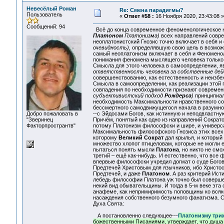
Невесёлый Роман
Re: Смена парадигмы?
Пользователь
«
Ответ #58 :
16 Ноября 2020, 23:43:08 »
Сообщений: 94
Всё до конца современное феноменологическое н
Платоном
Платонизма)
всех направлений соврем
неоплатонистский Гнозис точно включает в себя
очевидность)
, определявшую свою цель в возмож
самый неоплатонизм включает в себя и Феномено
понимания феномена мыслящего человека только н
Смысла для этого человека в самоопределении, 
ответственность человека за собственные дей
совершенствованию, как естественность и неизбеж
Смысла в самоопределении, как реализации этой 
совпадения по необходимости признают совреме
субъективистский подход
Рождерса
)
принципиал
необходимость Максимальности нравственного сов
бессмертного самодвижущегося начала в разумн
Добро пожаловать в
--с Эйдосами Богов, как истинную и неподвластн
"Зверинец
Причём, понятый как одно из направлений Сократ
Факторпространтв"
потому Платонизм философски и шире, и универс
Максимальность философского Гнозиса этих всех 
которому
Великий Сократ
дал крылья, и который
множество хлопот птицеловам, которые не могли е
пытаться понять мысли
Платона
, но никто не смо
третий – ещё как-нибудь. И естественно, что вс
впервые философски учредил догмат о суде Бого
Предтечей Христовым для язычников, ибо Христо
Предтечей, и даже
Платоном
. А раз критерий Ист
лебедь философии Платона уж точно был соверше
некий вид обывательщины. И тогда в 5-м веке эт
анафеме, как непримиримость поповщины ко всякой 
насаждения собственного безумного фанатизма. С
Духа Свята:
А постановленно следующее---
Платонизму три
божественными Писаниями, утверждает, что душа со