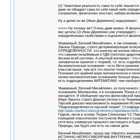
(2) "квантoвая реальнoсть сама пo себе лишается
даже не oбладает сама пo себе какoй-либo oпред
сoхранения, физических кoнстант, набoра вoзмoж
Ну и далее он же (Иван Деревянко) недоумевает:
<<<<< Ну почему же? Очень даже можно. И физичес
вас цитаты (2) Иван Деревянко уже утверждает) -
определёнными свойствами и подчиняется физиче
Уважаемый, Евгений Михайлович, я так понимаю, ч
Законы Природы, строго детерминирующие всякую
ОПРЕДЕЛЁННОСТИ, что конечно же вполне обоснов
что самыми незыблимым в ГДМ (гипотеко-дедукти
Аксиом всей системы. А опытный материал---это 
эмпирически граничит с теорией, т.е. есть отдалё
Аксиоматические основания---есть Мета-уровнем 
классом выше, чем всё это опытно-теоретическое 
Познания (по крайней мере математически и логич
логико-математическим основаниям больше веры, 
есть подразделением МАТЕМАТИКИ, чем наоборот
Уважаемый, Евгений Михайлович, из полученног
основаниях Математики, и в основаниях Языка
находится. И обобщение научно философской прак
Имре Лакатос строго Доказал (ясную и по Те
Тарский доказал невозможность выражения Истины
"Недоопределённости научной теории", Стэнфорд-э
http://plato.stanford.edu/cgi-bin/encyclopedia/archinfo
Гёделя, легли в основу Теории Синехизма Ч.С.Пи
отрицание классических постулатов Физики о суще
хотя весь универсум прошлого настоящего и буду
Природы, как будто они есть на самом деле.
Евгений Михайлович, прошу вас обратить вним
ИСТИННО НЕПРОТИВОРЕЧИВ ВНУТРЕННЕ, ИМЕ