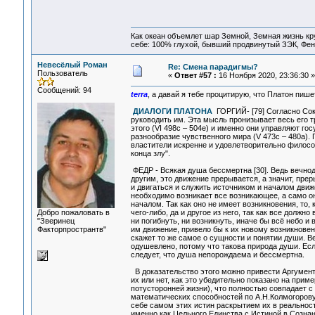
Как океан объемлет шар Земной, Земная жизнь кру
себе: 100% глухой, бывший продвинутый ЗЭК, Фен
Невесёлый Роман
Re: Смена парадигмы?
Пользователь
«
Ответ #57 :
16 Ноября 2020, 23:36:30 »
Сообщений: 94
terra
, а давай я тебе процитирую, что Платон пи
ДИАЛОГИ ПЛАТОНА
ГОРГИЙ- [79] Согласно Сок
руководить им. Эта мысль пронизывает весь его
этого (VI 498с – 504е) и именно они управляют го
разнообразие чувственного мира (V 473с – 480а).
властители искренне и удовлетворительно философ
конца злу".
ФЕДР - Всякая душа бессмертна [30]. Ведь вечнод
другим, это движение прерывается, а значит, преры
и двигаться и служить источником и началом движ
необходимо возникает все возникающее, а само оно
началом. Так как оно не имеет возникновения, то, 
Добро пожаловать в
чего-либо, да и другое из него, так как все должн
"Зверинец
ни погибнуть, ни возникнуть, иначе бы всё небо и
Факторпространтв"
им движение, привело бы к их новому возникнове
скажет то же самое о сущности и понятии души. Ве
одушевлено, потому что такова природа души. Если 
следует, что душа непорождаема и бессмертна.
В доказательство этого можно привести Аргумент
их или нет, как это убедительно показано на приме
потусторонней жизни), что полностью совпадает
математических способностей по А.Н.Колмогорову
себе самом этих истин раскрытием их в реальнос
именно как Цельного Единства с Истиной в Сознан