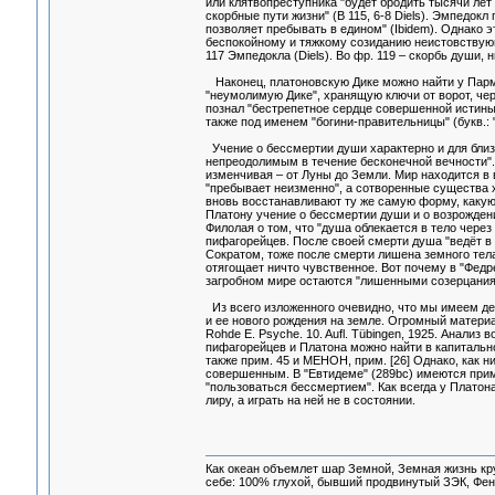
или клятвопреступника "будет бродить тысячи ле
скорбные пути жизни" (В 115, 6-8 Diels). Эмпедокл
позволяет пребывать в едином" (Ibidem). Однако э
беспокойному и тяжкому созиданию неистовствующе
117 Эмпедокла (Diels). Во фр. 119 – скорбь души,
Наконец, платоновскую Дике можно найти у Парм
"неумолимую Дике", хранящую ключи от ворот, чер
познал "бестрепетное сердце совершенной истины"
также под именем "богини-правительницы" (букв.: 
Учение о бессмертии души характерно и для близ
непреодолимым в течение бесконечной вечности". 
изменчивая – от Луны до Земли. Мир находится в 
"пребывает неизменно", а сотворенные существа 
вновь восстанавливают ту же самую форму, какую д
Платону учение о бессмертии души и о возрождени
Филолая о том, что "душа облекается в тело чере
пифагорейцев. После своей смерти душа "ведёт в 
Сократом, тоже после смерти лишена земного тела
отягощает ничто чувственное. Вот почему в "Федре
загробном мире остаются "лишенными созерцания 
Из всего изложенного очевидно, что мы имеем де
и ее нового рождения на земле. Огромный материа
Rohde E. Psyche. 10. Aufl. Tübingen, 1925. Анали
пифагорейцев и Платона можно найти в капитальном т
также прим. 45 и МЕHОH, прим. [26] Однако, как н
совершенным. В "Евтидеме" (289bс) имеются прим
"пользоваться бессмертием". Как всегда у Плато
лиру, а играть на ней не в состоянии.
Как океан объемлет шар Земной, Земная жизнь кру
себе: 100% глухой, бывший продвинутый ЗЭК, Фен