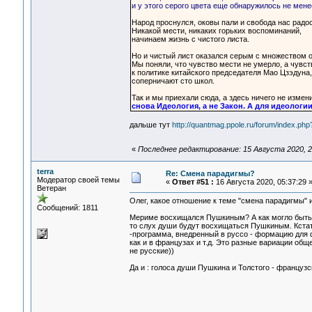
и у этого серого цвета еще обнаружилось не мене
Народ проснулся, оковы пали и свобода нас радос
Никакой мести, никаких горьких воспоминаний,
начинаем жизнь с чистого листа.
Но и чистый лист оказался серым с множеством о
Мы поняли, что чувство мести не умерло, а чувс
к политике китайского председателя Мао Цзэдуна,
соперничают сто школ.
Так и мы приехали сюда, а здесь ничего не измен
снова Идеология, а не Закон. А для идеологии
дальше тут
http://quantmag.ppole.ru/forum/index.
«
Последнее редактирование: 15 Августа 2020, 2
terra
Re: Смена парадигмы?
Модератор своей темы
«
Ответ #51 :
16 Августа 2020, 05:37:29 
Ветеран
Олег, какое отношение к теме "смена парадигмы"
Сообщений: 1811
Мериме восхищался Пушкиным? А как могло быть и
то слух души будут восхищаться Пушкиным. Кста
-программа, внедренный в руссо - формацию для ф
как и в французах и т.д. Это разные вариации общ
не русские))
Да и : голоса души Пушкина и Толстого - французск