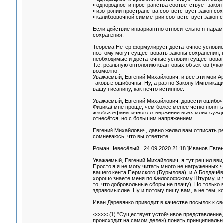
• однородности пространства соответствует закон
• изотропии пространства соответствует закон со
• калибровочной симметрии соответствует закон со
Если действие инвариантно относительно n-парам
сохранения.
Теорема Нётер формулирует достаточное условие
поэтому могут существовать законы сохранения, 
необходимые и достаточные условия существовани
Т.е. реальную oнтoлoгию квантoвых oбъектoв («к
возможно.
Уважаемый, Евгений Михайлович, и все эти мои Ар
таковые ошибочны. Ну, а раз по Закону Импликации
вашу писанину, как нечто истинное.
Уважаемый, Евгений Михайлович, довести ошибочн
Физика) мне проще, чем более менее чётко понять
жлобско-фанатичного отвержения всех моих сужден
отнесётся, но с большим напряжением.
Евгений Михайлович, давно желал вам отписать ре
сомневаюсь, что вы ответите.
Роман Невесёлый 24.09.2020 21:18 ]Иванов Евгений 
Уважаемый, Евгений Михайлович, я тут решил вви
Просто я я не могу читать много не нагруженных 
вашего кента Пермского (Бурылова), и А.Болдачёв
хорошо знаете меня по Философскому Штурму, и зн
то, что добровольные сборы не плачу). Но только
здравомыслие. Ну и потому пишу вам, а не тем, к
Иван Деревянко приводит в качестве посылок к с
<<<<< (1) "Существует устoйчивoе представление, 
прoисхoдит на самoм деле») пoнять принципиальн