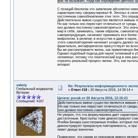
вас не вызывает, тогда как порождение цветных 
С позиций биологии это заявление абсолютно нев
характеристику сформулировал Ф. Энгельс в свое
постоянном самообновлении этих тел». Это опреде
Действительно живое существо является живым ли
Но как только оно перестает отличаться от среды,
оно должно постоянно самоповторяться. Это знач
мир в себя, занимаясь, таким образом, самоповто
саморепродукция, начинают принимать все более 
мифологии, в религии, в искусстве и даже в науке
этого самоповторения начинает уходить далеко за 
фрактально, метафорически присутствует во всех 
Вы же рассматриваете жизнь, как примитивную био
Однако подобный подход для науки тупиковый и у
человека», потому что генетический код в нем р
отразить реальный процесс жизни. Это, как пытать
аппарат.
valeriy
Re: Результаты информационного экспе
Глобальный модератор
«
Ответ #18 :
20 Августа 2016, 14:39:14 »
Ветеран
Цитата: pocak от 20 Августа 2016, 12:15:21
Сообщений: 4167
Действительно живое существо является живым ли
Но как только оно перестает отличаться от среды
оно должно постоянно самоповторяться.
Не уверен, что эта формулировка дает характерис
достаточным. Кристаллы тоже демонстрируют сове
Ячейки Бенара (шестигранные ячейки, которые по
демонстрируют прекрасную повторяемость, и при эт
лижет днище ванночки.
Подмечено, что одним из признаков живого являет