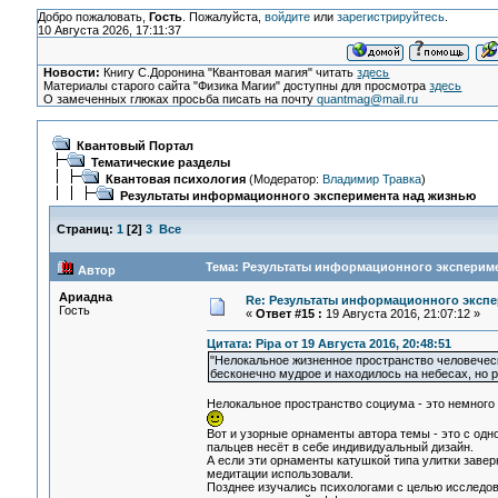
Добро пожаловать,
Гость
. Пожалуйста,
войдите
или
зарегистрируйтесь
.
10 Августа 2026, 17:11:37
Новости:
Книгу С.Доронина "Квантовая магия" читать
здесь
Материалы старого сайта "Физика Магии" доступны для просмотра
здесь
О замеченных глюках просьба писать на почту
quantmag@mail.ru
Квантовый Портал
Тематические разделы
Квантовая психология
(Модератор:
Владимир Травка
)
Результаты информационного эксперимента над жизнью
Страниц:
1
[
2
]
3
Все
Тема: Результаты информационного экспериме
Автор
Ариадна
Re: Результаты информационного экспе
Гость
«
Ответ #15 :
19 Августа 2016, 21:07:12 »
Цитата: Pipa от 19 Августа 2016, 20:48:51
"Нелокальное жизненное пространство человеческ
бесконечно мудрое и находилось на небесах, но ре
Нелокальное пространство социума - это немного д
Вот и узорные орнаменты автора темы - это с одно
пальцев несёт в себе индивидуальный дизайн.
А если эти орнаменты катушкой типа улитки заверн
медитации использовали.
Позднее изучались психологами с целью исследов