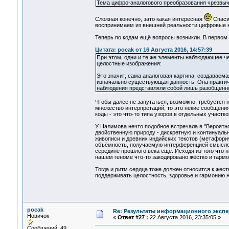
Тема цифро-аналогового преобразования чрезвыча
Сложная конечно, зато какая интересная
Спасиб
воспринимаем из внешней реальности цифровые к
Теперь по кодам ещё вопросы возникли. В первом 
Цитата: pocak от 16 Августа 2016, 14:57:39
При этом, одни и те же элементы наблюдающее ч
целостные изображения:
Это значит, сама аналоговая картина, создаваема
изначально существующая данность. Она практич
наблюдения представляли собой лишь разобщенно
Чтобы далее не запутаться, возможно, требуется 
множество интерпретаций, то это некие сообщен
коды - это что-то типа узоров в отдельных участк
У Налимова нечто подобное встречала в "Вероятно
двойственную природу - дискретную и континуальн
живописи и древних индийских текстов (метафори
объёмность, получаемую интерференцией смысловых
середине прошлого века ещё. Исходя из того что н
нашем геноме что-то закодировано жёстко и гармон
Тогда и ритм сердца тоже должен относится к жест
поддерживать целостность, здоровье и гармонию 
pocak
Re: Результаты информационного экспе
Новичок
«
Ответ #27 :
22 Августа 2016, 23:35:05 »
Сообщений: 49