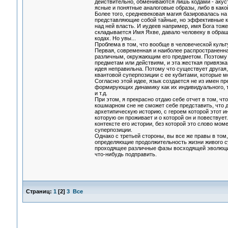
действительно, обмениваются лишь кодами - акус
ясные и понятные аналоговые образы, либо в какой
Более того, средневековая магия базировалась на
представляющие собой тайные, но эффективные к
над ней власть. И иудеев например, имя Бога тоже
складывается Имя Яхве, давало человеку в обраще
кодах. Но увы...
Проблема в том, что вообще в человеческой культ
Первая, современная и наиболее распространенная
различным, окружающим его предметом. Поэтому с
предметам или действиям, и эта жесткая привязк
идея неправильна. Потому что существует другая,
квантовой суперпозиции с ее кубитами, которые м
Согласно этой идее, язык создается не из имен п
формирующих динамику как их индивидуального, т
и т.д.
При этом, я прекрасно отдаю себе отчет в том, ч
кошмарном сне не сможет себе представить, что дл
архетипическую историю, с героем которой этот и
которую он проживает и о которой он и повествует
контексте его истории, без которой это слово мом
суперпозиции.
Однако с третьей стороны, вы все же правы в том
определяющие продолжительность жизни живого с
проходящее различные фазы восходящей эволюции
что-нибудь подправить.
Страниц:
1
[
2
]
3
Все