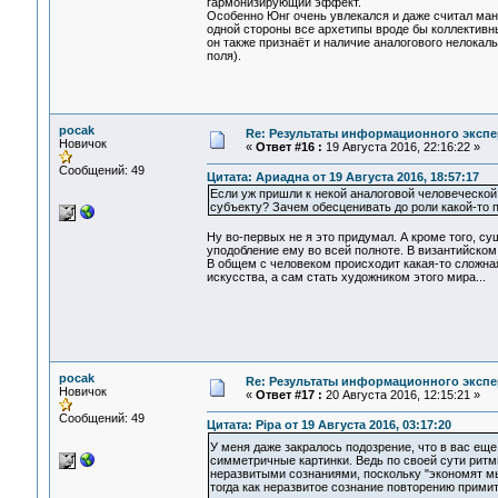
гармонизирующий эффект.
Особенно Юнг очень увлекался и даже считал ман
одной стороны все архетипы вроде бы коллективны
он также признаёт и наличие аналогового нелокал
поля).
pocak
Re: Результаты информационного экспе
Новичок
«
Ответ #16 :
19 Августа 2016, 22:16:22 »
Сообщений: 49
Цитата: Ариадна от 19 Августа 2016, 18:57:17
Если уж пришли к некой аналоговой человеческой
субъекту? Зачем обесценивать до роли какой-то 
Ну во-первых не я это придумал. А кроме того, су
уподобление ему во всей полноте. В византийском 
В общем с человеком происходит какая-то сложная
искусства, а сам стать художником этого мира...
pocak
Re: Результаты информационного экспе
Новичок
«
Ответ #17 :
20 Августа 2016, 12:15:21 »
Сообщений: 49
Цитата: Pipa от 19 Августа 2016, 03:17:20
У меня даже закралось подозрение, что в вас ещ
симметричные картинки. Ведь по своей сути рит
неразвитыми сознаниями, поскольку "экономят мы
тогда как неразвитое сознание повторению примит