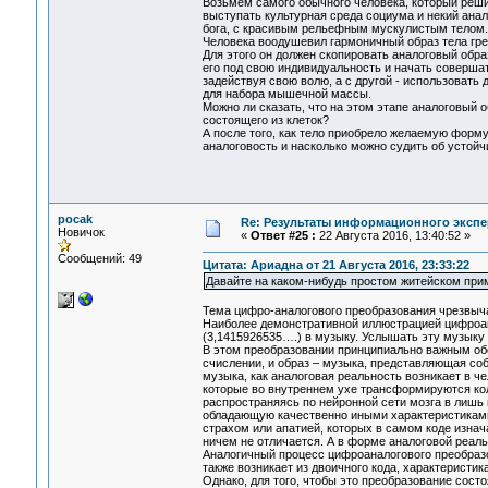
Возьмём самого обычного человека, который реш
выступать культурная среда социума и некий анал
бога, с красивым рельефным мускулистым телом.
Человека воодушевил гармоничный образ тела греч
Для этого он должен скопировать аналоговый обра
его под свою индивидуальность и начать совершат
задействуя свою волю, а с другой - использовать
для набора мышечной массы.
Можно ли сказать, что на этом этапе аналоговый о
состоящего из клеток?
А после того, как тело приобрело желаемую форму
аналоговость и насколько можно судить об устойч
pocak
Re: Результаты информационного экспе
Новичок
«
Ответ #25 :
22 Августа 2016, 13:40:52 »
Сообщений: 49
Цитата: Ариадна от 21 Августа 2016, 23:33:22
Давайте на каком-нибудь простом житейском при
Тема цифро-аналогового преобразования чрезвычай
Наиболее демонстративной иллюстрацией цифроан
(3,1415926535….) в музыку. Услышать эту музыку
В этом преобразовании принципиально важным обс
счислении, и образ – музыка, представляющая соб
музыка, как аналоговая реальность возникает в че
которые во внутреннем ухе трансформируются коле
распространяясь по нейронной сети мозга в лишь 
обладающую качественно иными характеристиками
страхом или апатией, которых в самом коде изна
ничем не отличается. А в форме аналоговой реаль
Аналогичный процесс цифроаналогового преобразо
также возникает из двоичного кода, характеристи
Однако, для того, чтобы это преобразование сос