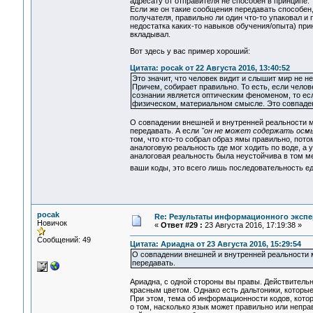
адресату от отправителя не способен в принципе.
Если же он такие сообщения передавать способен,
получателя, правильно ли один что-то упаковал и 
недостатка каких-то навыков обучения/опыта) прин
вкладывал.
Вот здесь у вас пример хороший:
Цитата: pocak от 22 Августа 2016, 13:40:52
Это значит, что человек видит и слышит мир не 
Причем, собирает правильно. То есть, если челов
сознании является оптическим феноменом, то если
физическом, материальном смысле. Это совпаден
О совпадении внешней и внутренней реальности м
передавать. А если
"он не может содержать осмы
том, что кто-то собрал образ ямы правильно, пото
аналоговую реальность где мог ходить по воде, а у
аналоговая реальность была неустойчива в том мес
ваши коды, это всего лишь последовательность ед
pocak
Re: Результаты информационного экспе
Новичок
«
Ответ #29 :
23 Августа 2016, 17:19:38 »
Сообщений: 49
Цитата: Ариадна от 23 Августа 2016, 15:29:54
О совпадении внешней и внутренней реальности м
передавать.
Ариадна, с одной стороны вы правы. Действительн
красным цветом. Однако есть дальтоники, которые 
При этом, тема об информационности кодов, кото
о том, насколько язык может правильно или неправ