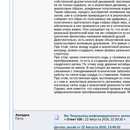
собственной дуалистической динамикой, протекающ
ее не только кодовую, но и аналоговую динамику,
аналоговые образы, рожденные полученным кодом
Таким образом, процесс восприятия человеком ок
затем, уже в сознании превращается в аналоговую
собирает его образ из получаемых им цифровых, д
полученного зрительного кода собрал образ ямы, к
обязательно в нее провалится уже не в оптическ
мира очень важно. Оно указывает на то, что если 
реальный физический мир так же собирается из к
греческие философы называли мировой душей…
Действительно, есть много форм объективной анал
корпускулярно волновым дуализмом. Это живые с
При этом, связь между кодом и аналоговой реаль
матрицу, можно создавать новые формы реальност
структуру.
При этом, кроме генетического кода, у человека
преобразовании, то есть в создании различных фо
сердечного ритма. По этому коду древние китайцы
отношения не имели. В настоящее же время суще
связанные с гемодинамикой психические заболева
работы по связи кода сердца со старением. Наверн
При этом, естественная идея, вытекающая из этих
а с ним и аналоговую реальность организма, корр
поскольку связь кода и аналоговой реальности не
Однако, мне кажется, что серьезный прорыв в мед
цифроаналоговом преобразовании информации. Мн
Ариадна
Re: Результаты информационного экспе
Гость
«
Ответ #26 :
22 Августа 2016, 22:30:30 »
Цитата: pocak от 22 Августа 2016, 13:40:52