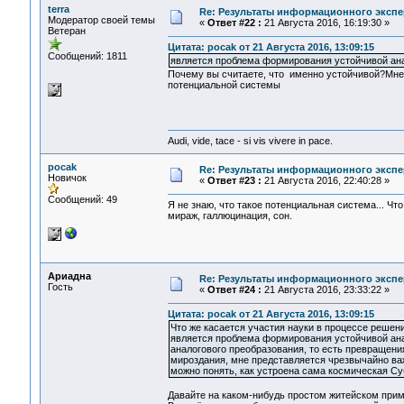
terra
Re: Результаты информационного экспе
Модератор своей темы
«
Ответ #22 :
21 Августа 2016, 16:19:30 »
Ветеран
Цитата: pocak от 21 Августа 2016, 13:09:15
Сообщений: 1811
является проблема формирования устойчивой ан
Почему вы считаете, что именно устойчивой?Мне 
потенциальной системы
Audi, vide, tace - si vis vivere in pace.
pocak
Re: Результаты информационного экспе
Новичок
«
Ответ #23 :
21 Августа 2016, 22:40:28 »
Сообщений: 49
Я не знаю, что такое потенциальная система... Чт
мираж, галлюцинация, сон.
Ариадна
Re: Результаты информационного экспе
Гость
«
Ответ #24 :
21 Августа 2016, 23:33:22 »
Цитата: pocak от 21 Августа 2016, 13:09:15
Что же касается участия науки в процессе решен
является проблема формирования устойчивой анал
аналогового преобразования, то есть превращени
мироздания, мне представляется чрезвычайно важ
можно понять, как устроена сама космическая Су
Давайте на каком-нибудь простом житейском прим