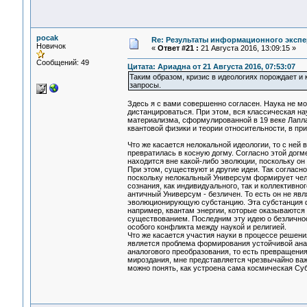
pocak
Re: Результаты информационного экспе
Новичок
«
Ответ #21 :
21 Августа 2016, 13:09:15 »
Сообщений: 49
Цитата: Ариадна от 21 Августа 2016, 07:53:07
Таким образом, кризис в идеологиях порождает и 
запросы.
Здесь я с вами совершенно согласен. Наука не мо
дистанцироваться. При этом, вся классическая на
материализма, сформулированной в 19 веке Лапл
квантовой физики и теории относительности, в при
Что же касается нелокальной идеологии, то с ней 
превратилась в косную догму. Согласно этой догме
находится вне какой-либо эволюции, поскольку он
При этом, существуют и другие идеи. Так согласн
поскольку нелокальный Универсум формирует чел
сознания, как индивидуального, так и коллективно
античный Универсум - безличен. То есть он не я
эволюционирующую субстанцию. Эта субстанция ф
например, квантам энергии, которые оказываютс
существованием. Последним эту идею о безличнос
особого конфликта между наукой и религией.
Что же касается участия науки в процессе решен
является проблема формирования устойчивой анало
аналогового преобразования, то есть превращения
мироздания, мне представляется чрезвычайно важн
можно понять, как устроена сама космическая С