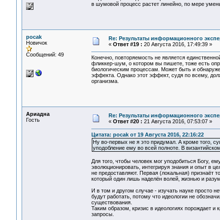
в шумовой процесс растет линейно, по мере умен
pocak
Re: Результаты информационного экспе
Новичок
«
Ответ #19 :
20 Августа 2016, 17:49:39 »
Сообщений: 49
Конечно, повторяемость не является единственной
фликкер-шум, о котором вы пишете, тоже есть оп
биологическим процессам. Может быть и обнаруж
эффекта. Однако этот эффект, судя по всему, дол
организма.
Ариадна
Re: Результаты информационного экспе
Гость
«
Ответ #20 :
21 Августа 2016, 07:53:07 »
Цитата: pocak от 19 Августа 2016, 22:16:22
Ну во-первых не я это придумал. А кроме того, с
уподобление ему во всей полноте. В византийском 
Для того, чтобы человек мог уподобиться Богу, ем
эволюционировать, интегрируя знания и опыт в це
не предоставляют. Первая (локальная) признаёт то
который один лишь наделён волей, жизнью и разум
И в том и другом случае - изучать науке просто н
будут работать, потому что идеологии не обознач
существования.
Таким образом, кризис в идеологиях порождает и 
запросы.