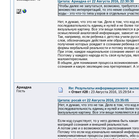
Цитата: Ариадна от 22 Августа 2016, 22:30:30
Чтобы далее не запутаться, возможно, требуется
множество интерпретаций, то это некие сообщен
коды - это что-то типа узоров в отдельных участ
Нет, я думаю, что это не так. Дело в том, что код
последовательность единиц и нулей и не более т
визуальную картину. Все эти вещи появляются в р
осмысленной аналоговой информации, зависит не т
Так, например, если ребенка с детства учили русс
слов, обозначающих действия или образы предмет
получение которых рождает в сознании ребенка сл
формы вербальной реальности и потому всегда а
При этом, каждое национальное сознание имеет с
Поэтому у каждого народа есть своя культура, явл
малоинтересными.
В общем, для понимания процесса возникновения а
сознания и какую эволюцию она претерпевает. А э
Ариадна
Re: Результаты информационного экспе
Гость
«
Ответ #28 :
23 Августа 2016, 15:29:54 »
Цитата: pocak от 22 Августа 2016, 23:35:05
Нет, я думаю, что это не так. Дело в том, что код
последовательность единиц и нулей и не более т
визуальную картину. Все эти вещи появляются в 
Если код существует, то у него должна быть какая
матрицей сознания и внешней реальностью.
А потом уже и о возможностях распознавания того
Потому что если код изначально никакой информац
коммуникативные процессы рассматривать, ибо са