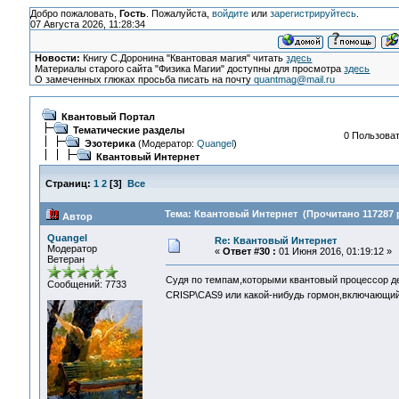
Добро пожаловать,
Гость
. Пожалуйста,
войдите
или
зарегистрируйтесь
.
07 Августа 2026, 11:28:34
Новости:
Книгу С.Доронина "Квантовая магия" читать
здесь
Материалы старого сайта "Физика Магии" доступны для просмотра
здесь
О замеченных глюках просьба писать на почту
quantmag@mail.ru
Квантовый Портал
Тематические разделы
0 Пользоват
Эзотерика
(Модератор:
Quangel
)
Квантовый Интернет
Страниц:
1
2
[
3
]
Все
Тема: Квантовый Интернет (Прочитано 117287 
Автор
Quangel
Re: Квантовый Интернет
Модератор
«
Ответ #30 :
01 Июня 2016, 01:19:12 »
Ветеран
Судя по темпам,которыми квантовый процессор де
Сообщений: 7733
CRISP\CAS9 или какой-нибудь гормон,включающий