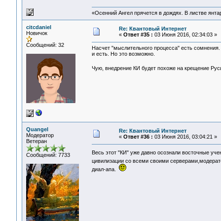
«Осенний Ангел прячется в дождях. В листве янтарн
citcdaniel
Re: Квантовый Интернет
Новичок
«
Ответ #35 :
03 Июня 2016, 02:34:03 »
Сообщений: 32
Насчет "мыслительного процесса" есть сомнения. В
и есть. Но это возможно.
Чую, внедрение КИ будет похоже на крещение Ру
Quangel
Re: Квантовый Интернет
Модератор
«
Ответ #36 :
03 Июня 2016, 03:04:21 »
Ветеран
Весь этот "КИ" уже давно осознали восточные уч
Сообщений: 7733
цивилизации со всеми своими серверами,модера
диал-апа.