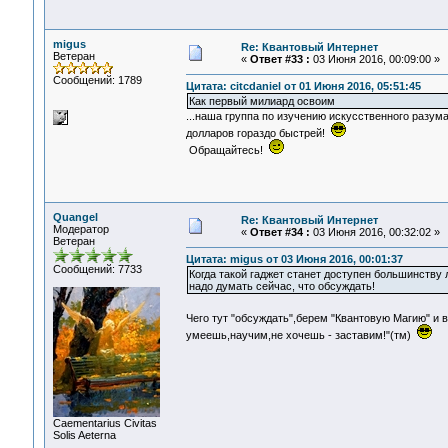
migus
Re: Квантовый Интернет
Ветеран
«
Ответ #33 :
03 Июня 2016, 00:09:00 »
Сообщений: 1789
Цитата: citcdaniel от 01 Июня 2016, 05:51:45
Как первый милиард освоим
...наша группа по изучению искусственного разум
долларов гораздо быстрей!
Обращайтесь!
Quangel
Re: Квантовый Интернет
Модератор
«
Ответ #34 :
03 Июня 2016, 00:32:02 »
Ветеран
Цитата: migus от 03 Июня 2016, 00:01:37
Сообщений: 7733
Когда такой гаджет станет доступен большинству 
надо думать сейчас, что обсуждать!
Чего тут "обсуждать",берем "Квантовую Магию" и 
умеешь,научим,не хочешь - заставим!"(тм)
Сaementarius Civitas
Solis Aeterna