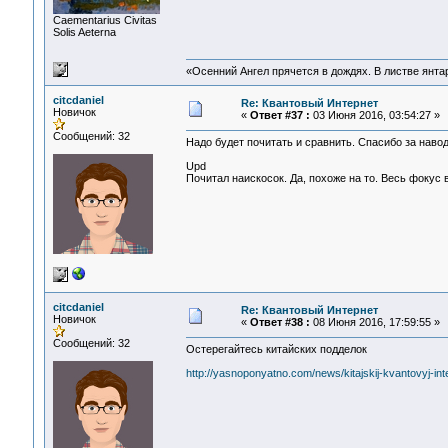
Сaementarius Civitas
Solis Aeterna
«Осенний Ангел прячется в дождях. В листве янтарн
citcdaniel
Re: Квантовый Интернет
Новичок
«
Ответ #37 :
03 Июня 2016, 03:54:27 »
Сообщений: 32
Надо будет почитать и сравнить. Спасибо за навод
Upd
Почитал наискосок. Да, похоже на то. Весь фокус 
citcdaniel
Re: Квантовый Интернет
Новичок
«
Ответ #38 :
08 Июня 2016, 17:59:55 »
Сообщений: 32
Остерегайтесь китайских подделок
http://yasnoponyatno.com/news/kitajskij-kvantovyj-in