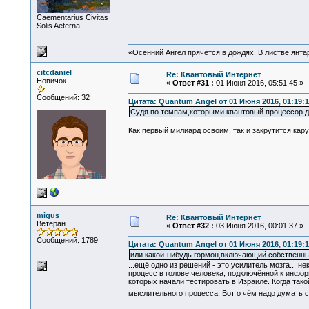
Сaementarius Civitas
Solis Aeterna
«Осенний Ангел прячется в дождях. В листве янтарн
citcdaniel
Re: Квантовый Интернет
Новичок
«
Ответ #31 :
01 Июня 2016, 05:51:45 »
Сообщений: 32
Цитата: Quantum Angel от 01 Июня 2016, 01:19:1
Судя по темпам,которыми квантовый процессор де
Как первый милиард освоим, так и закрутится кару
migus
Re: Квантовый Интернет
Ветеран
«
Ответ #32 :
03 Июня 2016, 00:01:37 »
Сообщений: 1789
Цитата: Quantum Angel от 01 Июня 2016, 01:19:1
или какой-нибудь гормон,включающий собственн
...ещё одно из решений - это усилитель мозга... н
процесс в голове человека, подключённой к инфо
которых начали тестировать в Израиле. Когда тако
мыслительного процесса. Вот о чём надо думать 