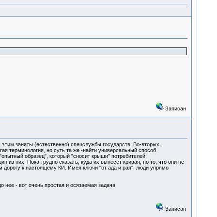
Записан
, этим заняты (естественно) спецслужбы государств. Во-вторых,
гая терминология, но суть та же -найти универсальный способ
"опытный образец", который "сносит крыши" потребителей.
 из них. Пока трудно сказать, куда их вынесет кривая, но то, что они не
 дорогу к настоящему КИ. Имея ключи "от ада и рая", люди упрямо
о нее - вот очень простая и осязаемая задача.
Записан