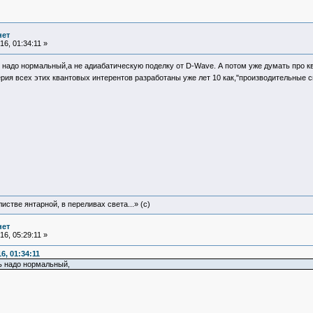
нет
6, 01:34:11 »
 надо нормальный,а не адиабатическую поделку от D-Wave. А потом уже думать про 
рия всех этих квантовых интерентов разработаны уже лет 10 как,"производительные 
истве янтарной, в переливах света...» (c)
нет
6, 05:29:11 »
6, 01:34:11
ь надо нормальный,