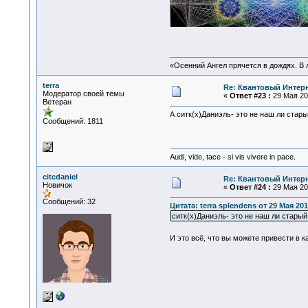
«Осенний Ангел прячется в дождях. В л
terra
Re: Квантовый Интер
Модератор своей темы
«
Ответ #23 :
29 Мая 201
Ветеран
А ситк(х)Даниэль- это не наш ли стар
Сообщений: 1811
Audi, vide, tace - si vis vivere in pace.
citcdaniel
Re: Квантовый Интер
Новичок
«
Ответ #24 :
29 Мая 201
Сообщений: 32
Цитата: terra splendens от 29 Мая 201
ситк(х)Даниэль- это не наш ли стары
И это всë, что вы можете привести в 