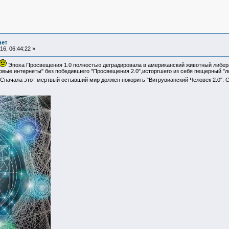
нет
6, 06:44:22 »
Эпоха Просвещения 1.0 полностью деградировала в американский животный либера
товые интернеты" без победившего "Просвещения 2.0",исторгшего из себя пещерный "л
Сначала этот мертвый остывший мир должен покорить "Витрувианский Человек 2.0". 