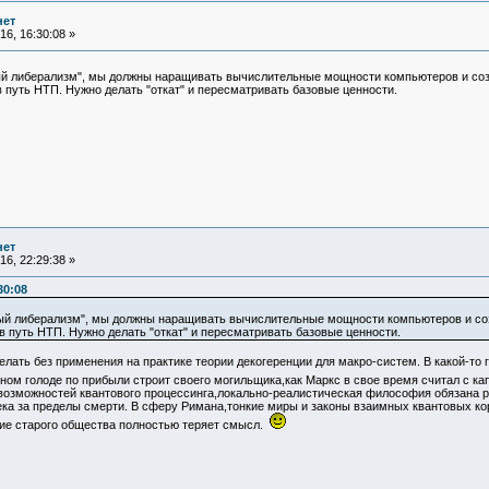
нет
6, 16:30:08 »
ый либерализм", мы должны наращивать вычислительные мощности компьютеров и созд
 путь НТП. Нужно делать "откат" и пересматривать базовые ценности.
нет
6, 22:29:38 »
30:08
ный либерализм", мы должны наращивать вычислительные мощности компьютеров и соз
в путь НТП. Нужно делать "откат" и пересматривать базовые ценности.
ать без применения на практике теории декогеренции для макро-систем. В какой-то 
ном голоде по прибыли строит своего могильщика,как Маркс в свое время считал с к
зможностей квантового процессинга,локально-реалистическая философия обязана ра
ека за пределы смерти. В сферу Римана,тонкие миры и законы взаимных квантовых к
ие старого общества полностью теряет смысл.