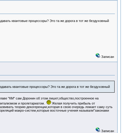
авать квантовые процессоры? Это та же дорога в тот же бездуховный
Записан
давать квантовые процессоры? Это та же дорога в тот же бездуховный
главе "КМ" сам Доронин об этом пишет,общество,построенное на
апитализмом и пролетариатом.
Желая получить прибыль от
звивать теорию декогеренции,которая в свою очередь ломает саму суть
орреляций макро-систем,которые восточные учения называли"законами
Записан