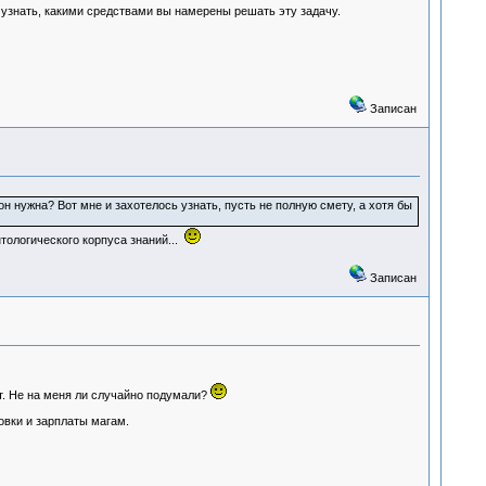
ы узнать, какими средствами вы намерены решать эту задачу.
Записан
н нужна? Вот мне и захотелось узнать, пусть не полную смету, а хотя бы
нтологического корпуса знаний...
Записан
т. Не на меня ли случайно подумали?
овки и зарплаты магам.