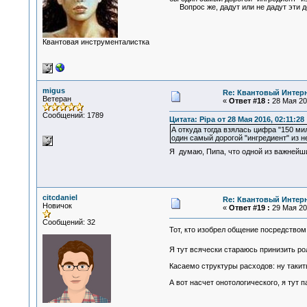
Вопрос же, дадут или не дадут эти де
Квантовая инструменталистка
migus
Re: Квантовый Интер
Ветеран
«
Ответ #18 :
28 Мая 201
Сообщений: 1789
Цитата: Pipa от 28 Мая 2016, 02:11:28
А откуда тогда взялась цифра "150 ми
один самый дорогой "ингредиент" из н
Я думаю, Пипа, что одной из важнейши
citcdaniel
Re: Квантовый Интер
Новичок
«
Ответ #19 :
29 Мая 201
Сообщений: 32
Тот, кто изобрел общение посредством
Я тут всячески стараюсь принизить ро
Касаемо структуры расходов: ну такит
А вот насчет онотологического, я тут п