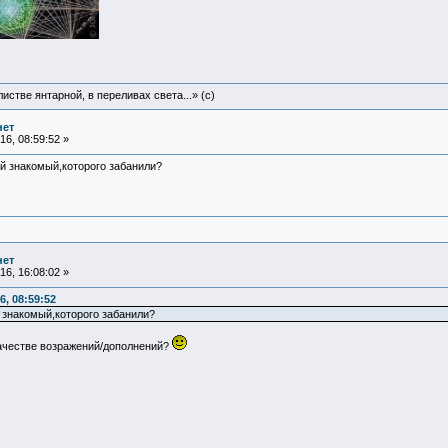
истве янтарной, в переливах света...» (c)
нет
6, 08:59:52 »
ый знакомый,которого забанили?
нет
6, 16:08:02 »
6, 08:59:52
й знакомый,которого забанили?
качестве возражений/дополнений?