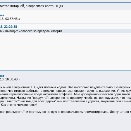
истве янтарной, в переливах света...» (c)
нет
6, 03:37:45 »
6, 22:29:38
а и выводит человека за пределы смерти
нет
6, 16:38:40 »
ых мной в черновике ТЗ, идет полным ходом. Что нисколько неудивительно. Во-первых
ено, что вторые работают с подачи первых, экспериментируя на населении. У них дру
чения гарантированно предсказуемого эффекта. Мне доподлинно известен один такой 
кетинга. Названия "продукта" намеренно не привожу, чтобы вы не подумали, что я один
. Вместо "счастья для всех даром" они изготавливают суррогат, закрывая тем самым
Как это по-человечески!
вная реальность", и поэтому ее не нужно специально имплементировать. Достучаться д