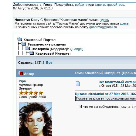
Добро пожаловать,
Гость
. Пожалуйста,
войдите
или
зарегистрируйтесь
.
07 Августа 2026, 07:01:18
Новости:
Книгу С.Доронина "Квантовая магия" читать
здесь
Материалы старого сайта "Физика Магии" доступны для просмотра
здесь
О замеченных глюках просьба писать на почту
quantmag@mail.ru
Квантовый Портал
Тематические разделы
Эзотерика
(Модератор:
Quangel
)
Квантовый Интернет
Страниц:
1
[
2
]
3
Все
Тема: Квантовый Интернет (Прочита
Автор
Pipa
Re: Квантовый Интер
Администратор
«
Ответ #15 :
28 Мая 201
Ветеран
Цитата: citcdaniel от 27 Мая 2016, 16:
Сообщений: 3660
Посоветовался тут со знакомыми комм
И что же вы собираетесь покупать на 