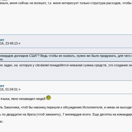
ньги, меня сейчас не волнует, т.к. меня интересует только структура расходов, чтоб
нет
6, 23:49:13 »
ллиардов долларов США"? Ведь чтобы ее назвать, нужно же было придумать, для чего о
ее.
х задач, на которую у citcdaniel понадобятся немалая сумма средств, это создание о
нет
6, 01:04:01 »
 языка, явно ненавидел людей
ль Заказчика, чтоб бы наконец перешли к обсуждению Исполнителя, и никак не выходи
ь по двадцатке на брата (чтоб заманить), 7 милиардов всего. Еще десятка на командир
ас.