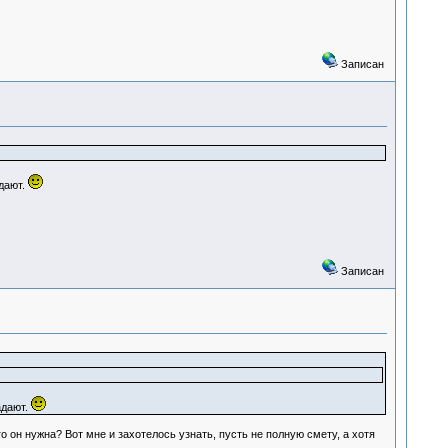
Записан
дают.
Записан
адают.
он нужна? Вот мне и захотелось узнать, пусть не полную смету, а хотя