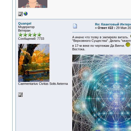
Quangel
Re: Квантовый Интер
Модератор
«
Ответ #22 :
29 Мая 201
Ветеран
А иначе что толку в эмпиреях витать.
Сообщений: 7733
"Верховного Существа". Делать "кван
в 17-м веке по чертежам Да Винчи.
Востока.
Сaementarius Civitas Solis Aeterna