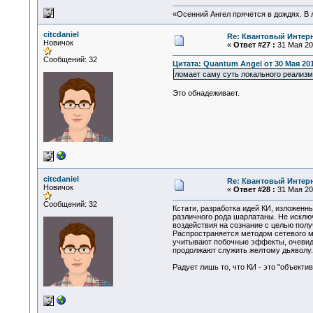
«Осенний Ангел прячется в дождях. В л
citcdaniel
Re: Квантовый Интер
Новичок
«
Ответ #27 :
31 Мая 201
Сообщений: 32
Цитата: Quantum Angel от 30 Мая 201
ломает саму суть локального реализм
Это обнадеживает.
citcdaniel
Re: Квантовый Интер
Новичок
«
Ответ #28 :
31 Мая 201
Сообщений: 32
Кстати, разработка идей КИ, изложенн
различного рода шарлатаны. Не исключ
воздействия на сознание с целью полу
Распространяется методом сетевого мар
учитывают побочные эффекты, очевидно
продолжают служить желтому дьяволу. 
Радует лишь то, что КИ - это "объекти