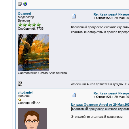
Quangel
Re: Квантовый Интер
Модератор
«
Ответ #20 :
29 Мая 201
Ветеран
Квантовый процессор сначала сделать
Сообщений: 7733
квантовые алгоритмы и прочая перефе
Сaementarius Civitas Solis Aeterna
«Осенний Ангел прячется в дождях. В л
citcdaniel
Re: Квантовый Интер
Новичок
«
Ответ #21 :
29 Мая 201
Сообщений: 32
Цитата: Quantum Angel от 29 Мая 201
Квантовый процессор сначала сделат
Это какой-то оголтелый дарвинизм