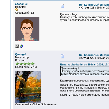
citcdaniel
Re: Квантовый Интер
Новичок
«
Ответ #25 :
29 Мая 201
Сообщений: 32
Quantum Angel
Почему, чтобы победить этот "животн
тупик. Человечество ошиблось, выбрав
Quangel
Re: Квантовый Интер
Модератор
«
Ответ #26 :
30 Мая 201
Ветеран
Цитата: citcdaniel от 29 Мая 2016, 16:
Сообщений: 7733
Quantum Angel
Почему, чтобы победить этот "живот
тупик. Человечество ошиблось, выбра
Квантовые процессоры невозможно сдел
локальном реализме,в своем бесконеч
беспредельных по нынешним меркам во
локального реализма и выводит челов
кармы". После чего само существован
Сaementarius Civitas Solis Aeterna