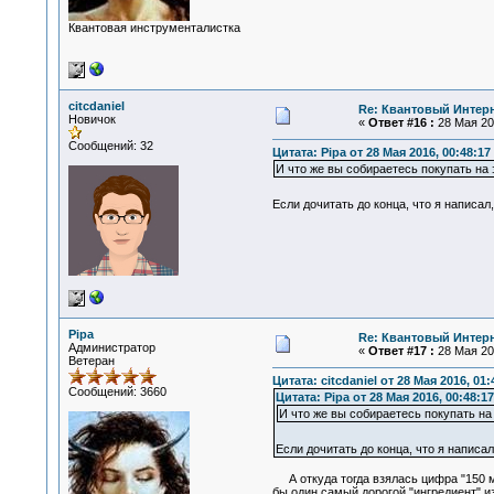
Квантовая инструменталистка
citcdaniel
Re: Квантовый Интер
Новичок
«
Ответ #16 :
28 Мая 201
Сообщений: 32
Цитата: Pipa от 28 Мая 2016, 00:48:17
И что же вы собираетесь покупать на 
Если дочитать до конца, что я написал,
Pipa
Re: Квантовый Интер
Администратор
«
Ответ #17 :
28 Мая 201
Ветеран
Цитата: citcdaniel от 28 Мая 2016, 01:
Сообщений: 3660
Цитата: Pipa от 28 Мая 2016, 00:48:17
И что же вы собираетесь покупать на 
Если дочитать до конца, что я написал,
А откуда тогда взялась цифра "150 ми
бы один самый дорогой "ингредиент" из