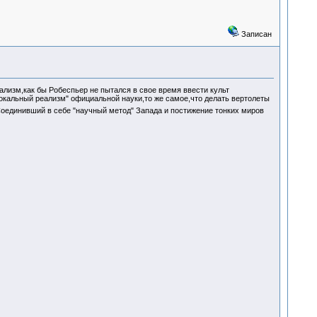
Записан
лизм,как бы Робеспьер не пытался в свое время ввести культ
окальный реализм" официальной науки,то же самое,что делать вертолеты
Соединивший в себе "научный метод" Запада и постижение тонких миров