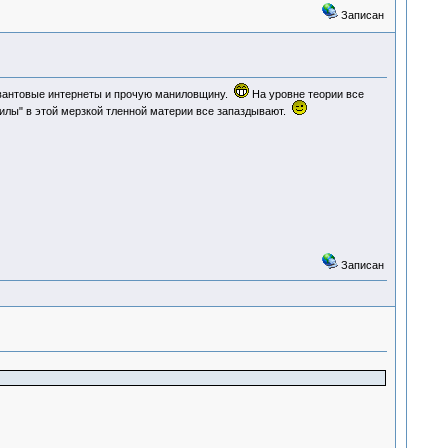
Записан
квантовые интернеты и прочую маниловщину.
На уровне теории все
силы" в этой мерзкой тленной материи все запаздывают.
Записан