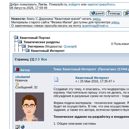
Добро пожаловать,
Гость
. Пожалуйста,
войдите
или
зарегистрируйтесь
.
08 Августа 2026, 17:59:49
Новости:
Книгу С.Доронина "Квантовая магия" читать
здесь
Материалы старого сайта "Физика Магии" доступны для просмотра
здесь
О замеченных глюках просьба писать на почту
quantmag@mail.ru
Квантовый Портал
Тематические разделы
0 Пользоват
Эзотерика
(Модератор:
Quangel
)
Квантовый Интернет
Страниц:
[
1
]
2
3
Все
Тема: Квантовый Интернет (Прочитано 117444 
Автор
citcdaniel
Квантовый Интернет
Новичок
«
:
25 Мая 2016, 17:35:47 »
Сообщений: 32
Создавая эту тему, я опасаюсь, что модераторы с
корзину. Настоятельно прошу этого не делать, по
обсуждения в разумные сроки не получится - тогда
Форма подачи материала - техническое задание. Я
будет ее осуществить. В том, что она осуществима
задания, а также его автора, всячески приветствуе
Техническое задание на разработку и внедрен
1. Общее описание системы