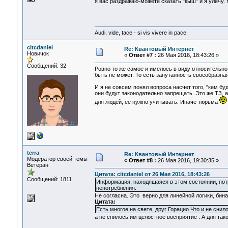
я вас раздражаю-можете сказать "кыш" и я улечу. Н
Audi, vide, tace - si vis vivere in pace.
citcdaniel
Re: Квантовый Интернет
Новичок
«
Ответ #7 :
26 Мая 2016, 18:43:26 »
Сообщений: 32
Ровно то же самое и имелось в виду относительн
быть не может. То есть запутанность своеобразная
И я не совсем понял вопроса насчет того, "кем бу
они будут законодательно запрещать. Это же ТЗ, 
для людей, ее нужно учитывать. Иначе тюрьма
terra
Re: Квантовый Интернет
Модератор своей темы
«
Ответ #8 :
26 Мая 2016, 19:30:35 »
Ветеран
Цитата: citcdaniel от 26 Мая 2016, 18:43:26
Сообщений: 1811
Информация, находящаяся в этом состоянии, потр
непотребления.
Не согласна. Это верно для линейной логики, бин
Цитата:
Есть многое на свете, друг Горацио Что и не снил
а не снилось им целостное восприятие . А для та