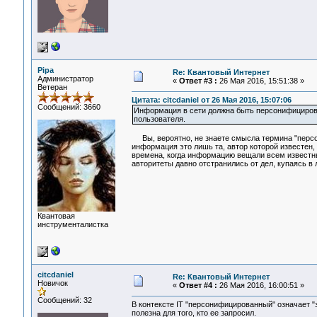
Pipa
Re: Квантовый Интернет
Администратор
«
Ответ #3 :
26 Мая 2016, 15:51:38 »
Ветеран
Цитата: citcdaniel от 26 Мая 2016, 15:07:06
Сообщений: 3660
Информация в сети должна быть персонифицированн
пользователя.
Вы, вероятно, не знаете смысла термина "персо
информация это лишь та, автор которой известен, 
времена, когда информацию вещали всем известн
авторитеты давно отстранились от дел, купаясь в
Квантовая
инструменталистка
citcdaniel
Re: Квантовый Интернет
Новичок
«
Ответ #4 :
26 Мая 2016, 16:00:51 »
Сообщений: 32
В контексте IT "персонифицированный" означает "
полезна для того, кто ее запросил.