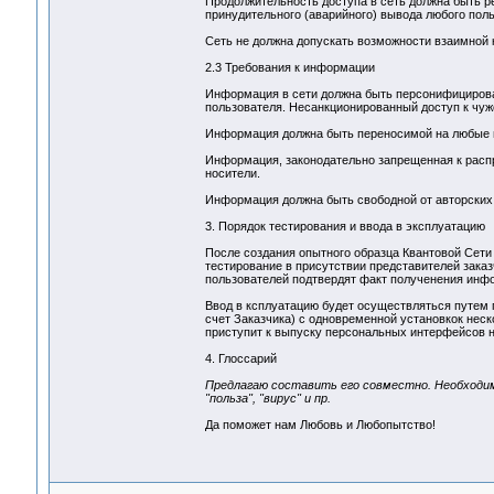
Продолжительность доступа в сеть должна быть р
принудительного (аварийного) вывода любого поль
Сеть не должна допускать возможности взаимной
2.3 Требования к информации
Информация в сети должна быть персонифицированн
пользователя. Несанкционированный доступ к чу
Информация должна быть переносимой на любые н
Информация, законодательно запрещенная к распр
носители.
Информация должна быть свободной от авторских п
3. Порядок тестирования и ввода в эксплуатацию
После создания опытного образца Квантовой Сети
тестирование в присутствии представителей заказ
пользователей подтвердят факт полученения инфо
Ввод в ксплуатацию будет осуществляться путем 
счет Заказчика) с одновременной установкок нес
приступит к выпуску персональных интерфейсов н
4. Глоссарий
Предлагаю составить его совместно. Необходимо
"польза", "вирус" и пр.
Да поможет нам Любовь и Любопытство!