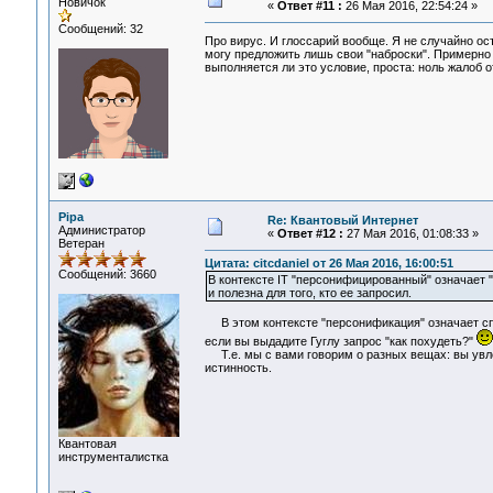
Новичок
«
Ответ #11 :
26 Мая 2016, 22:54:24 »
Сообщений: 32
Про вирус. И глоссарий вообще. Я не случайно ос
могу предложить лишь свои "наброски". Примерно 
выполняется ли это условие, проста: ноль жалоб о
Pipa
Re: Квантовый Интернет
Администратор
«
Ответ #12 :
27 Мая 2016, 01:08:33 »
Ветеран
Цитата: citcdaniel от 26 Мая 2016, 16:00:51
Сообщений: 3660
В контексте IT "персонифицированный" означает 
и полезна для того, кто ее запросил.
В этом контексте "персонификация" означает спр
если вы выдадите Гуглу запрос "как похудеть?"
Т.е. мы с вами говорим о разных вещах: вы увл
истинность.
Квантовая
инструменталистка