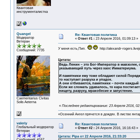
Квантовая
инструменталистка
Quangel
Re: Квантовая политика
Модератор
«
Ответ #1 :
23 Апреля 2016, 01:09:13 »
Ветеран
У меня есть,Пип.
http://alexandr-rogers.live
Сообщений: 7735
Цитата:
Ведь Ленин – это Бог-Император в мавзолее,
указывающий путь через хаос Имматериума.
И памятники ему тоже обладают силой Порядк
то наступает разруха и упадок.
А они отбиваются, памятники – почти каждый
Если же сломать удавалось, то кара постигает
нищету, разруху, мракобесие и запустение.
Сaementarius Civitas
Solis Aeterna
«
Последнее редактирование: 23 Апреля 2016, 02
«Осенний Ангел прячется в дождях. В листве янтарн
valeriy
Re: Квантовая политика
Глобальный модератор
«
Ответ #2 :
24 Апреля 2016, 16:16:43 »
Ветеран
Цитата: Pipa от 22 Апреля 2016, 21:33:20
Сообщений: 4167