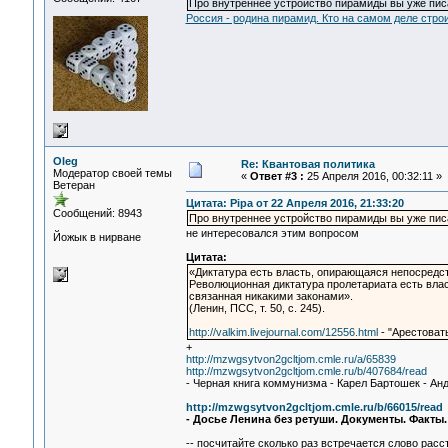
Про внутреннее устройство пирамиды вы уже писа
Россия - родина пирамид. Кто на самом деле стр
Oleg
Re: Квантовая политика
Модератор своей темы
«
Ответ #3 :
25 Апреля 2016, 00:32:11 »
Ветеран
Цитата: Pipa от 22 Апреля 2016, 21:33:20
Сообщений: 8943
Про внутреннее устройство пирамиды вы уже писа
не интересовался этим вопросом
Йожык в нирване
Цитата:
«Диктатура есть власть, опирающаяся непосредст
Революционная диктатура пролетариата есть влас
связанная никакими законами».
(Ленин, ПСС, т. 50, с. 245).
http://valkim.livejournal.com/12556.html
- "Арестоват
+
http://mzwgsytvon2gcltjom.cmle.ru/a/65839
http://mzwgsytvon2gcltjom.cmle.ru/b/407684/read
- Черная книга коммунизма - Карел Бартошек - Ан
http://mzwgsytvon2gcltjom.cmle.ru/b/66015/read
- Досье Ленина без ретуши. Документы. Факты
-- посчитайте сколько раз встречается слово расст