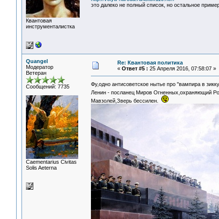
это далеко не полный список, но остальное пример
Квантовая
инструменталистка
Quangel
Re: Квантовая политика
Модератор
«
Ответ #5 :
25 Апреля 2016, 07:58:07 »
Ветеран
Фу,одно антисоветское нытье про "вампира в зикку
Сообщений: 7735
Ленин - посланец Миров Огненных,охраняющий Ро
Мавзолей,Зверь бессилен.
Сaementarius Civitas
Solis Aeterna