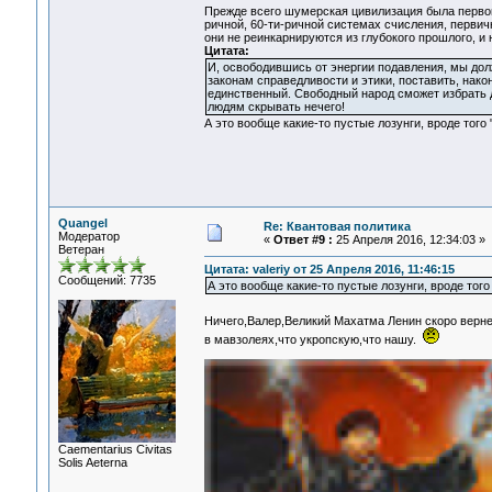
Прежде всего шумерская цивилизация была первой
ричной, 60-ти-ричной системах счисления, перви
они не реинкарнируются из глубокого прошлого, и н
Цитата:
И, освободившись от энергии подавления, мы до
законам справедливости и этики, поставить, нако
единственный. Свободный народ сможет избрать д
людям скрывать нечего!
А это вообще какие-то пустые лозунги, вроде того
Quangel
Re: Квантовая политика
Модератор
«
Ответ #9 :
25 Апреля 2016, 12:34:03 »
Ветеран
Цитата: valeriy от 25 Апреля 2016, 11:46:15
Сообщений: 7735
А это вообще какие-то пустые лозунги, вроде тог
Ничего,Валер,Великий Махатма Ленин скоро верн
в мавзолеях,что укропскую,что нашу.
Сaementarius Civitas
Solis Aeterna