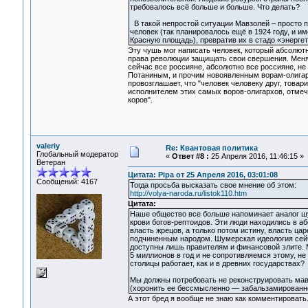
требовалось всё больше и больше. Что делать?
В такой непростой ситуации Мавзолей – просто п
человек (так планировалось ещё в 1924 году, и 
Красную площадь), превратив их в стадо «энерге
Эту чушь мог написать человек, который абсолют
права революции защищать свои свершения. Меня о
сейчас все россияне, абсолютно все россияне, не
Потаниным, и прочим новоявленным ворам-олигарха
провозглашает, что "человек человеку друг, товари
исполнителем этих самых воров-олигархов, отмеч
коров".
valeriy
Re: Квантовая политика
Глобальный модератор
«
Ответ #8 :
25 Апреля 2016, 11:46:15 »
Ветеран
Цитата: Pipa от 25 Апреля 2016, 03:01:08
Сообщений: 4167
Тогда просьба высказать свое мнение об этом:
http://volya-naroda.ru/listok110.htm
Цитата:
Наше общество все больше напоминает аналог шу
крови богов-рептоидов. Эти люди находились в 
власть жрецов, а только потом истину, власть ца
подчиненным народом. Шумерская идеология сейч
доступны лишь правителям и финансовой элите. 
5 миллионов в год и не сопротивляемся этому, н
столицы работает, как и в древних государствах?
Мы должны потребовать не реконструировать мав
(хоронить ее бессмысленно — забальзамированно
А этот бред я вообще не знаю как комментировать