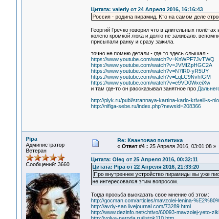
Цитата: valeriy от 24 Апреля 2016, 16:16:43
Россия - родина пирамид. Кто на самом деле стр
Георгий Гречко говорил что в длительных полётах 
колено кромкой люка и долго не заживало. вспомн
присыпали ранку и сразу зажила.
точно не помню детали - где то здесь слышал -
https://www.youtube.com/watch?v=KnWPF7JvTWQ
https://www.youtube.com/watch?v=JVMfZpHGC2A
https://www.youtube.com/watch?v=N7lR0-yR5UY
https://www.youtube.com/watch?v=LqLC9NvhfGM
https://www.youtube.com/watch?v=e9VD0WxeiXw
и там где-то он рассказывал занятное про
Дальнего
http://plyk.ru/publ/strannaya-kartina-karlo-krivelli-s-nlo
http://nifiga-sebe.ru/index.php?newsid=208366
Pipa
Re: Квантовая политика
Администратор
«
Ответ #4 :
25 Апреля 2016, 03:01:08 »
Ветеран
Цитата: Oleg от 25 Апреля 2016, 00:32:11
Сообщений: 3660
Цитата: Pipa от 22 Апреля 2016, 21:33:20
Про внутреннее устройство пирамиды вы уже пис
не интересовался этим вопросом.
Тогда просьба высказать свое мнение об этом:
http://gocman.com/articles/mavzolei-lenina-%E2%80
http://avdy-san.livejournal.com/73289.html
http://www.dezinfo.net/chtivo/60093-mavzolej-yeto-zik
http://volya-naroda.ru/listok110.htm