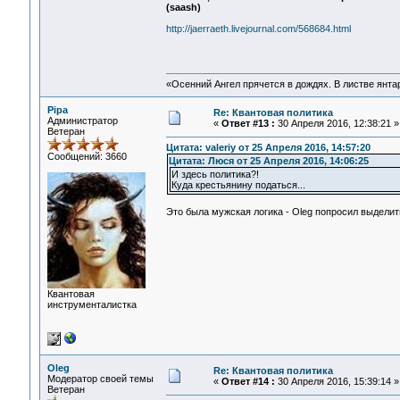
(saash)
http://jaerraeth.livejournal.com/568684.html
«Осенний Ангел прячется в дождях. В листве янтарн
Pipa
Re: Квантовая политика
Администратор
«
Ответ #13 :
30 Апреля 2016, 12:38:21 »
Ветеран
Цитата: valeriy от 25 Апреля 2016, 14:57:20
Сообщений: 3660
Цитата: Люся от 25 Апреля 2016, 14:06:25
И здесь политика?!
Куда крестьянину податься...
Это была мужская логика - Oleg попросил выделить
Квантовая
инструменталистка
Oleg
Re: Квантовая политика
Модератор своей темы
«
Ответ #14 :
30 Апреля 2016, 15:39:14 »
Ветеран