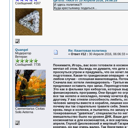
Цитата: Люся от 25 Апреля 2016, 14:06:25
Сообщений: 4167
И здесь политика?!
Куда крестьянину податься...
Quangel
Re: Квантовая политика
Модератор
«
Ответ #12 :
30 Апреля 2016, 06:06:33 »
Ветеран
Сообщений: 7735
Понимаете, Игорь, вас всех готовили в космо
мечтал об этом. Вы ведь не думаете, что дети
проснуться утром и придумать, что он хочет л
подготовки. Какая-то грандиозная операция -
любом случае - сплошная маниловщина. Потом
Сначала вас хотели ликвидировать - Третья ми
предложил оставить про запас. Переподготовко
Это как в фильмах про киборгов, которых выр
финансировать программу. Они бродят по огро
все так нелепо и нескладно, почему хочется ф
другому. У вас отняли способность любить, о
человек заперты вместе в корабле, лишние кон
почему вы так старательно травите себя. Земл
Сaementarius Civitas
кровь лицо и коленки, и пытаетесь по запаху 
Solis Aeterna
тонированных "девятках", специалисты по нег
вмешательство было на уровне ДНК. Ваши дет
космонавтах и для космонавтов, и все картины
апреля. Глухой Циолковский и мертвый Гагари
конечно, но вас очень жалко. Так брезгливо и 