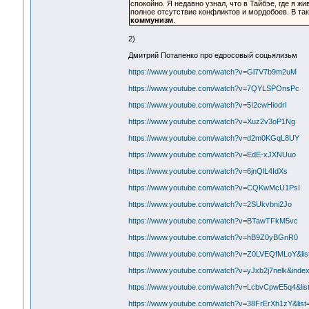
спокойно. Я недавно узнал, что в Тайбэе, где я жи
полное отсутствие конфликтов и мордобоев. В так
коммунизм
.
2)
Дмитрий Потапенко про едросовый соцьялизьм
https://www.youtube.com/watch?v=Gl7V7b9m2uM
https://www.youtube.com/watch?v=7QYLSPOnsPc
https://www.youtube.com/watch?v=5I2cwHiodrI
https://www.youtube.com/watch?v=Xuz2v3oP1Ng
https://www.youtube.com/watch?v=d2m0KGqL8UY
https://www.youtube.com/watch?v=EdE-xJXNUuo
https://www.youtube.com/watch?v=6jnQlL4IdXs
https://www.youtube.com/watch?v=CQKwMcU1PsI
https://www.youtube.com/watch?v=2SUkvbni2Jo
https://www.youtube.com/watch?v=BTawTFkM5vc
https://www.youtube.com/watch?v=hB9Z0yBGnR0
https://www.youtube.com/watch?v=Z0LVEQfMLoY&
https://www.youtube.com/watch?v=yJxb2j7nelk&i
https://www.youtube.com/watch?v=LcbvCpwE5q4&
https://www.youtube.com/watch?v=38FrErXh1zY&l