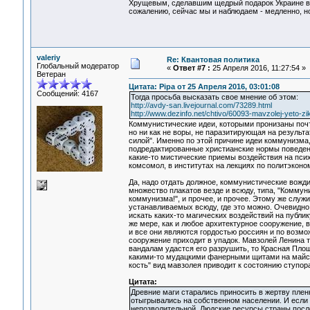
Хрущевым, сделавшим щедрый подарок Украине в в
сожалению, сейчас мы и наблюдаем - медленно, но
valeriy
Re: Квантовая политика
Глобальный модератор
«
Ответ #7 :
25 Апреля 2016, 11:27:54 »
Ветеран
Цитата: Pipa от 25 Апреля 2016, 03:01:08
Сообщений: 4167
Тогда просьба высказать свое мнение об этом:
http://avdy-san.livejournal.com/73289.html
http://www.dezinfo.net/chtivo/60093-mavzolej-yeto-zi
Коммунистические идеи, которыми пронизаны почт
но ни как не воры, не паразитирующая на результ
силой". Именно по этой причине идеи коммунизма, 
подредактированные христианские нормы поведени
какие-то мистические приемы воздействия на псих
комсомол, в институтах на лекциях по политэконом
Да, надо отдать должное, коммунистические вожди
множество плакатов везде и всюду, типа, "Коммун
коммунизма!", и прочее, и прочее. Этому же служ
устанавливаемых всюду, где это можно. Очевидно,
искать каких-то магических воздействий на публик
же мере, как и любое архитектурное сооружение, 
и все они являются гордостью россиян и по возмож
сооружение приходит в упадок. Мавзолей Ленина 
вандалам удастся его разрушить, то Красная Пло
какими-то мудацкими фанерными щитами на майски
кость" вид мавзолея приводит к состоянию ступора
Цитата:
Древние маги старались приносить в жертву плен
отыгрывались на собственном населении. И если в
непозволительной. Людские ресурсы страны после