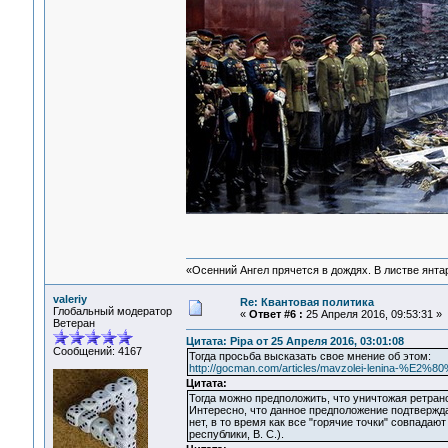
«Осенний Ангел прячется в дождях. В листве янтарн
valeriy
Re: Квантовая политика
Глобальный модератор
«
Ответ #6 :
25 Апреля 2016, 09:53:31 »
Ветеран
Цитата: Pipa от 25 Апреля 2016, 03:01:08
Сообщений: 4167
Тогда просьба высказать свое мнение об этом:
http://gocman.com/articles/mavzolei-lenina-%E2%8
Цитата:
Тогда можно предположить, что уничтожая ретранс
Интересно, что данное предположение подтвержда
нет, в то время как все "горячие точки" совпадаю
республики, В. С.).