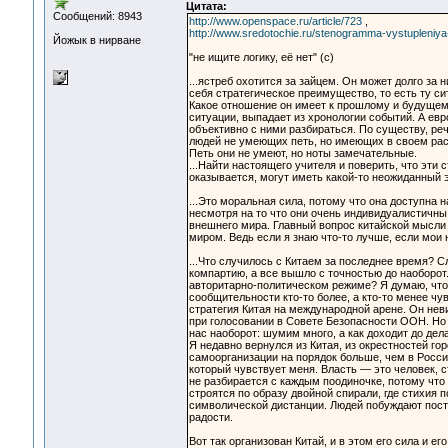
Цитата:
Сообщений: 8943
http://www.openspace.ru/article/723
,
http://www.sredotochie.ru/stenogramma-vystupleniya
Йожык в нирване
"не ищите логику, её нет" (с)
...ястреб охотится за зайцем. Он может долго за
себя стратегическое преимущество, то есть ту сит
Какое отношение он имеет к прошлому и будущем
ситуации, выпадает из хронологии событий. А ев
объективно с ними разбираться. По существу, ре
людей не умеющих петь, но имеющих в своем расп
Петь они не умеют, но ноты замечательные.
...Найти настоящего учителя и поверить, что эти
оказывается, могут иметь какой-то неожиданный 
...Это моральная сила, потому что она доступна 
несмотря на то что они очень индивидуалистичны. 
внешнего мира. Главный вопрос китайской мысли 
миром. Ведь если я знаю что-то лучше, если мои 
...Что случилось с Китаем за последнее время? С
компартию, а все вышло с точностью до наоборо
авторитарно-политическом режиме? Я думаю, что 
сообщительности кто-то более, а кто-то менее ч
стратегия Китая на международной арене. Он нев
при голосовании в Совете Безопасности ООН. Но 
нас наоборот: шумим много, а как доходит до дела
Я недавно вернулся из Китая, из окрестностей го
самоорганизации на порядок больше, чем в России.
который чувствует меня. Власть — это человек,
не разбирается с каждым поодиночке, потому что
строятся по образу двойной спирали, где стихия
символической дистанции. Людей побуждают посто
радости.
Вот так организован Китай, и в этом его сила и е