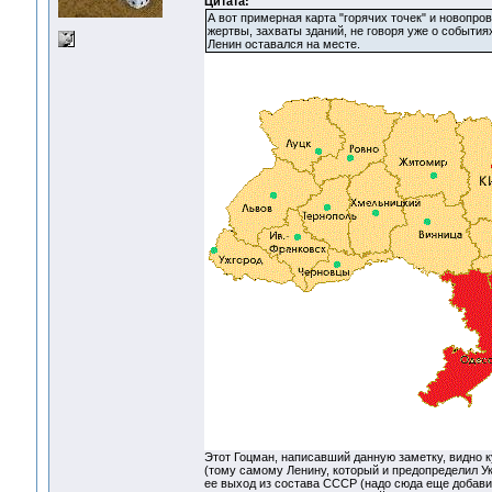
Цитата:
А вот примерная карта "горячих точек" и новопр
жертвы, захваты зданий, не говоря уже о событиях
Ленин оставался на месте.
Этот Гоцман, написавший данную заметку, видно ку
(тому самому Ленину, который и предопределил У
ее выход из состава СССР (надо сюда еще добави