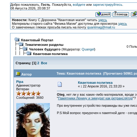
Добро пожаловать,
Гость
. Пожалуйста,
войдите
или
зарегистрируйтесь
.
08 Августа 2026, 20:08:37
Новости:
Книгу С.Доронина "Квантовая магия" читать
здесь
Материалы старого сайта "Физика Магии" доступны для просмотра
здесь
О замеченных глюках просьба писать на почту
quantmag@mail.ru
Квантовый Портал
Тематические разделы
0 Поль
Человек будущего
(Модератор:
Quangel
)
Квантовая политика
Страниц:
[
1
]
2
Все
Тема: Квантовая политика (Прочитано 50961 ра
Автор
Pipa
Квантовая политика
Администратор
«
:
22 Апреля 2016, 21:33:20 »
Ветеран
Oleg
, нет ли у вас каких-либо материалов, вроде э
Сообщений: 3660
"
Памятники Ленину и зиккурат как ретранслятор
"?
Про внутреннее устройство пирамиды вы уже писа
P.S Мой вопрос приурочен к памятной дате - сегод