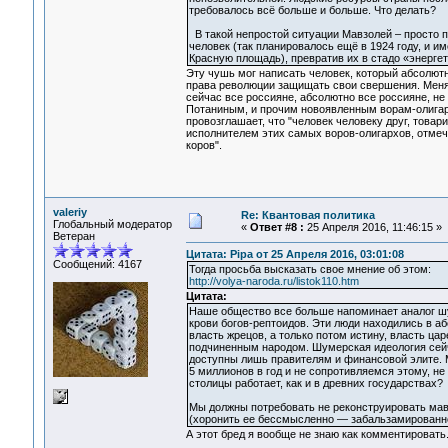
требовалось всё больше и больше. Что делать?
В такой непростой ситуации Мавзолей – просто п
человек (так планировалось ещё в 1924 году, и 
Красную площадь), превратив их в стадо «энерге
Эту чушь мог написать человек, который абсолют
права революции защищать свои свершения. Меня о
сейчас все россияне, абсолютно все россияне, не
Потаниным, и прочим новоявленным ворам-олигарха
провозглашает, что "человек человеку друг, товари
исполнителем этих самых воров-олигархов, отмеч
коров".
valeriy
Re: Квантовая политика
Глобальный модератор
«
Ответ #8 :
25 Апреля 2016, 11:46:15 »
Ветеран
Цитата: Pipa от 25 Апреля 2016, 03:01:08
Сообщений: 4167
Тогда просьба высказать свое мнение об этом:
http://volya-naroda.ru/listok110.htm
Цитата:
Наше общество все больше напоминает аналог шу
крови богов-рептоидов. Эти люди находились в 
власть жрецов, а только потом истину, власть ца
подчиненным народом. Шумерская идеология сейч
доступны лишь правителям и финансовой элите. 
5 миллионов в год и не сопротивляемся этому, н
столицы работает, как и в древних государствах?
Мы должны потребовать не реконструировать мав
(хоронить ее бессмысленно — забальзамированно
А этот бред я вообще не знаю как комментировать