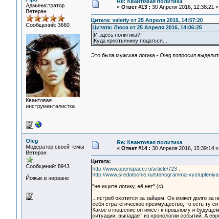
Re: Квантовая политика
Администратор
«
Ответ #13 :
30 Апреля 2016, 12:38:21 »
Ветеран
Цитата: valeriy от 25 Апреля 2016, 14:57:20
Сообщений: 3660
Цитата: Люся от 25 Апреля 2016, 14:06:25
И здесь политика?!
Куда крестьянину податься...
Это была мужская логика - Oleg попросил выделить
Квантовая
инструменталистка
Oleg
Re: Квантовая политика
Модератор своей темы
«
Ответ #14 :
30 Апреля 2016, 15:39:14 »
Ветеран
Цитата:
Сообщений: 8943
http://www.openspace.ru/article/723
,
http://www.sredotochie.ru/stenogramma-vystupleniya
Йожык в нирване
"не ищите логику, её нет" (с)
...ястреб охотится за зайцем. Он может долго за
себя стратегическое преимущество, то есть ту сит
Какое отношение он имеет к прошлому и будущем
ситуации, выпадает из хронологии событий. А ев