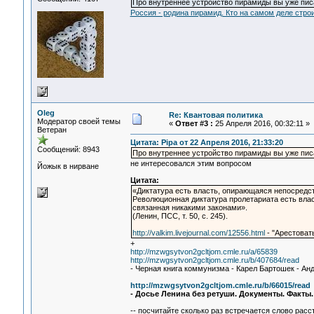
Про внутреннее устройство пирамиды вы уже писа
Россия - родина пирамид. Кто на самом деле стр
Oleg
Re: Квантовая политика
Модератор своей темы
«
Ответ #3 :
25 Апреля 2016, 00:32:11 »
Ветеран
Цитата: Pipa от 22 Апреля 2016, 21:33:20
Сообщений: 8943
Про внутреннее устройство пирамиды вы уже писа
не интересовался этим вопросом
Йожык в нирване
Цитата:
«Диктатура есть власть, опирающаяся непосредст
Революционная диктатура пролетариата есть влас
связанная никакими законами».
(Ленин, ПСС, т. 50, с. 245).
http://valkim.livejournal.com/12556.html
- "Арестоват
+
http://mzwgsytvon2gcltjom.cmle.ru/a/65839
http://mzwgsytvon2gcltjom.cmle.ru/b/407684/read
- Черная книга коммунизма - Карел Бартошек - Ан
http://mzwgsytvon2gcltjom.cmle.ru/b/66015/read
- Досье Ленина без ретуши. Документы. Факты
-- посчитайте сколько раз встречается слово расст