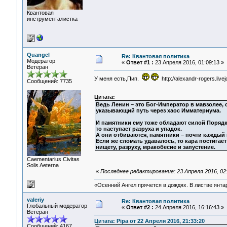
Квантовая
инструменталистка
Quangel
Re: Квантовая политика
Модератор
«
Ответ #1 :
23 Апреля 2016, 01:09:13 »
Ветеран
У меня есть,Пип.
http://alexandr-rogers.live
Сообщений: 7735
Цитата:
Ведь Ленин – это Бог-Император в мавзолее,
указывающий путь через хаос Имматериума.
И памятники ему тоже обладают силой Порядк
то наступает разруха и упадок.
А они отбиваются, памятники – почти каждый
Если же сломать удавалось, то кара постигает
нищету, разруху, мракобесие и запустение.
Сaementarius Civitas
Solis Aeterna
«
Последнее редактирование: 23 Апреля 2016, 02
«Осенний Ангел прячется в дождях. В листве янтарн
valeriy
Re: Квантовая политика
Глобальный модератор
«
Ответ #2 :
24 Апреля 2016, 16:16:43 »
Ветеран
Цитата: Pipa от 22 Апреля 2016, 21:33:20
Сообщений: 4167