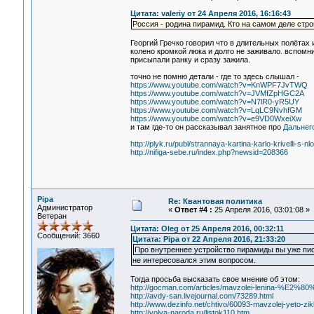
Цитата: valeriy от 24 Апреля 2016, 16:16:43
Россия - родина пирамид. Кто на самом деле стр
Георгий Гречко говорил что в длительных полётах 
колено кромкой люка и долго не заживало. вспомн
присыпали ранку и сразу зажила.
точно не помню детали - где то здесь слышал -
https://www.youtube.com/watch?v=KnWPF7JvTWQ
https://www.youtube.com/watch?v=JVMfZpHGC2A
https://www.youtube.com/watch?v=N7lR0-yR5UY
https://www.youtube.com/watch?v=LqLC9NvhfGM
https://www.youtube.com/watch?v=e9VD0WxeiXw
и там где-то он рассказывал занятное про
Дальнего
http://plyk.ru/publ/strannaya-kartina-karlo-krivelli-s-nlo
http://nifiga-sebe.ru/index.php?newsid=208366
Pipa
Re: Квантовая политика
Администратор
«
Ответ #4 :
25 Апреля 2016, 03:01:08 »
Ветеран
Цитата: Oleg от 25 Апреля 2016, 00:32:11
Сообщений: 3660
Цитата: Pipa от 22 Апреля 2016, 21:33:20
Про внутреннее устройство пирамиды вы уже пис
не интересовался этим вопросом.
Тогда просьба высказать свое мнение об этом:
http://gocman.com/articles/mavzolei-lenina-%E2%80
http://avdy-san.livejournal.com/73289.html
http://www.dezinfo.net/chtivo/60093-mavzolej-yeto-zik
http://volya-naroda.ru/listok110.htm