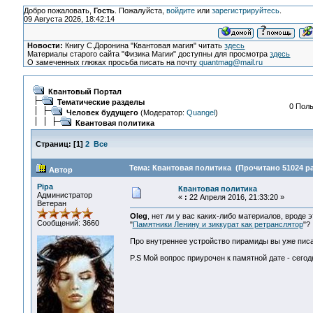
Добро пожаловать,
Гость
. Пожалуйста,
войдите
или
зарегистрируйтесь
.
09 Августа 2026, 18:42:14
Новости:
Книгу С.Доронина "Квантовая магия" читать
здесь
Материалы старого сайта "Физика Магии" доступны для просмотра
здесь
О замеченных глюках просьба писать на почту
quantmag@mail.ru
Квантовый Портал
Тематические разделы
0 Поль
Человек будущего
(Модератор:
Quangel
)
Квантовая политика
Страниц:
[
1
]
2
Все
Тема: Квантовая политика (Прочитано 51024 ра
Автор
Pipa
Квантовая политика
Администратор
«
:
22 Апреля 2016, 21:33:20 »
Ветеран
Oleg
, нет ли у вас каких-либо материалов, вроде э
Сообщений: 3660
"
Памятники Ленину и зиккурат как ретранслятор
"?
Про внутреннее устройство пирамиды вы уже писа
P.S Мой вопрос приурочен к памятной дате - сегод