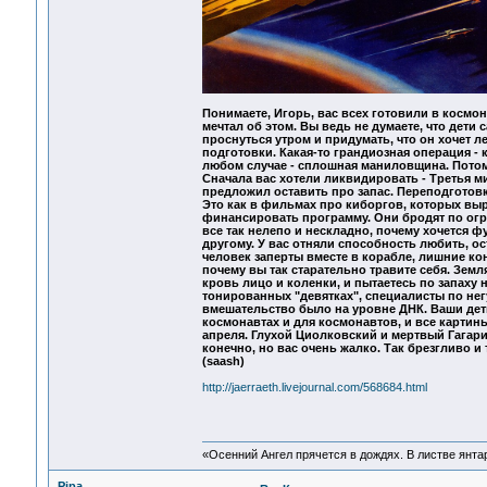
Понимаете, Игорь, вас всех готовили в космо
мечтал об этом. Вы ведь не думаете, что дети
проснуться утром и придумать, что он хочет л
подготовки. Какая-то грандиозная операция -
любом случае - сплошная маниловщина. Потом
Сначала вас хотели ликвидировать - Третья ми
предложил оставить про запас. Переподготовко
Это как в фильмах про киборгов, которых выр
финансировать программу. Они бродят по огро
все так нелепо и нескладно, почему хочется ф
другому. У вас отняли способность любить, о
человек заперты вместе в корабле, лишние кон
почему вы так старательно травите себя. Земл
кровь лицо и коленки, и пытаетесь по запаху 
тонированных "девятках", специалисты по нег
вмешательство было на уровне ДНК. Ваши дет
космонавтах и для космонавтов, и все картины
апреля. Глухой Циолковский и мертвый Гагари
конечно, но вас очень жалко. Так брезгливо и 
(saash)
http://jaerraeth.livejournal.com/568684.html
«Осенний Ангел прячется в дождях. В листве янтарн
Pipa