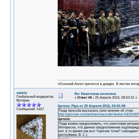
«Осенний Ангел прячется в дождях. В листве янтарн
valeriy
Re: Квантовая политика
Глобальный модератор
«
Ответ #6 :
25 Апреля 2016, 09:53:31 »
Ветеран
Цитата: Pipa от 25 Апреля 2016, 03:01:08
Сообщений: 4167
Тогда просьба высказать свое мнение об этом:
http://gocman.com/articles/mavzolei-lenina-%E2%8
Цитата:
Тогда можно предположить, что уничтожая ретранс
Интересно, что данное предположение подтвержда
нет, в то время как все "горячие точки" совпадаю
республики, В. С.).