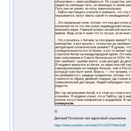
объективно с ними разбираться. По существу, ре
людей не умеющих петь, но имеющих в своем расп
Петь они не умеют, но ноты замечательные.
...Найти настоящего учителя и поверить, что эти
оказывается, могут иметь какой-то неожиданный 
...Это моральная сила, потому что она доступна 
несмотря на то что они очень индивидуалистичны. 
внешнего мира. Главный вопрос китайской мысли 
миром. Ведь если я знаю что-то лучше, если мои 
...Что случилось с Китаем за последнее время? С
компартию, а все вышло с точностью до наоборо
авторитарно-политическом режиме? Я думаю, что 
сообщительности кто-то более, а кто-то менее ч
стратегия Китая на международной арене. Он нев
при голосовании в Совете Безопасности ООН. Но 
нас наоборот: шумим много, а как доходит до дела
Я недавно вернулся из Китая, из окрестностей го
самоорганизации на порядок больше, чем в России.
который чувствует меня. Власть — это человек,
не разбирается с каждым поодиночке, потому что
строятся по образу двойной спирали, где стихия
символической дистанции. Людей побуждают посто
радости.
Вот так организован Китай, и в этом его сила и е
спокойно. Я недавно узнал, что в Тайбэе, где я жи
полное отсутствие конфликтов и мордобоев. В так
коммунизм
.
2)
Дмитрий Потапенко про едросовый соцьялизьм
https://www.youtube.com/watch?v=Gl7V7b9m2uM