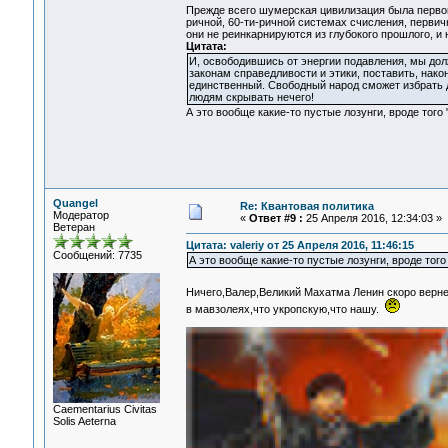
Прежде всего шумерская цивилизация была первой
ричной, 60-ти-ричной системах счисления, перви
они не реинкарнируются из глубокого прошлого, и н
Цитата:
И, освободившись от энергии подавления, мы до
законам справедливости и этики, поставить, нако
единственный. Свободный народ сможет избрать д
людям скрывать нечего!
А это вообще какие-то пустые лозунги, вроде того
Quangel
Re: Квантовая политика
Модератор
«
Ответ #9 :
25 Апреля 2016, 12:34:03 »
Ветеран
Цитата: valeriy от 25 Апреля 2016, 11:46:15
Сообщений: 7735
А это вообще какие-то пустые лозунги, вроде тог
Ничего,Валер,Великий Махатма Ленин скоро верн
в мавзолеях,что укропскую,что нашу.
Сaementarius Civitas
Solis Aeterna