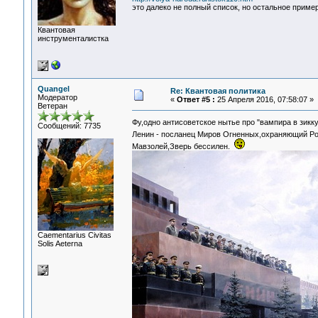
это далеко не полный список, но остальное пример
Квантовая
инструменталистка
Quangel
Re: Квантовая политика
Модератор
«
Ответ #5 :
25 Апреля 2016, 07:58:07 »
Ветеран
Фу,одно антисоветское нытье про "вампира в зикку
Сообщений: 7735
Ленин - посланец Миров Огненных,охраняющий Ро
Мавзолей,Зверь бессилен.
Сaementarius Civitas
Solis Aeterna