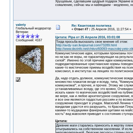
Хрущевым, сделавшим щедрый подарок Украине в в
сожалению, сейчас мы и наблюдаем - медленно, но
valeriy
Re: Квантовая политика
Глобальный модератор
«
Ответ #7 :
25 Апреля 2016, 11:27:54 »
Ветеран
Цитата: Pipa от 25 Апреля 2016, 03:01:08
Сообщений: 4167
Тогда просьба высказать свое мнение об этом:
http://avdy-san.livejournal.com/73289.html
http://www.dezinfo.net/chtivo/60093-mavzolej-yeto-zi
Коммунистические идеи, которыми пронизаны почт
но ни как не воры, не паразитирующая на результ
силой". Именно по этой причине идеи коммунизма, 
подредактированные христианские нормы поведени
какие-то мистические приемы воздействия на псих
комсомол, в институтах на лекциях по политэконом
Да, надо отдать должное, коммунистические вожди
множество плакатов везде и всюду, типа, "Коммун
коммунизма!", и прочее, и прочее. Этому же служ
устанавливаемых всюду, где это можно. Очевидно,
искать каких-то магических воздействий на публик
же мере, как и любое архитектурное сооружение, 
и все они являются гордостью россиян и по возмож
сооружение приходит в упадок. Мавзолей Ленина 
вандалам удастся его разрушить, то Красная Пло
какими-то мудацкими фанерными щитами на майски
кость" вид мавзолея приводит к состоянию ступора
Цитата:
Древние маги старались приносить в жертву плен
отыгрывались на собственном населении. И если в
непозволительной. Людские ресурсы страны после