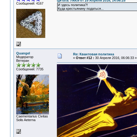
Цитата: Люся от 25 Апреля 2016, 14:06:25
Сообщений: 4167
И здесь политика?!
Куда крестьянину податься...
Quangel
Re: Квантовая политика
Модератор
«
Ответ #12 :
30 Апреля 2016, 06:06:33 »
Ветеран
Сообщений: 7735
Сaementarius Civitas
Solis Aeterna