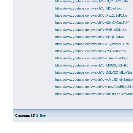
https://www.youtube.com/watch?v=7QYLSPOnsPc
https://www.youtube.com/watch?v=5I2cwHiodrI
https://www.youtube.com/watch?v=Xuz2v3oP1Ng
https://www.youtube.com/watch?v=d2m0KGqL8UY
https://www.youtube.com/watch?v=EdE-xJXNUuo
https://www.youtube.com/watch?v=6jnQlL4IdXs
https://www.youtube.com/watch?v=CQKwMcU1PsI
https://www.youtube.com/watch?v=2SUkvbni2Jo
https://www.youtube.com/watch?v=BTawTFkM5vc
https://www.youtube.com/watch?v=hB9Z0yBGnR0
https://www.youtube.com/watch?v=Z0LVEQfMLoY&
https://www.youtube.com/watch?v=yJxb2j7nelk&i
https://www.youtube.com/watch?v=LcbvCpwE5q4&
https://www.youtube.com/watch?v=38FrErXh1zY&l
Страниц:
[
1
]
2
Все