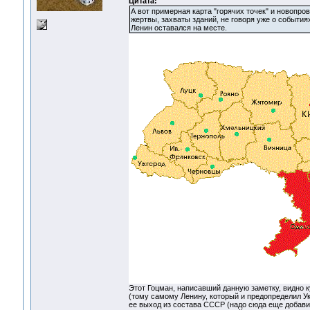
Цитата:
А вот примерная карта "горячих точек" и новопр
жертвы, захваты зданий, не говоря уже о событиях
Ленин оставался на месте.
Этот Гоцман, написавший данную заметку, видно ку
(тому самому Ленину, который и предопределил У
ее выход из состава СССР (надо сюда еще добави