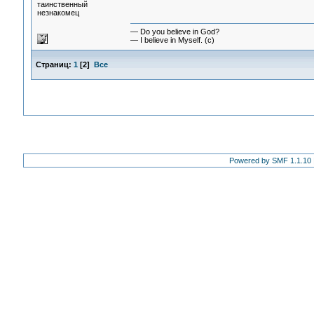
таинственный
незнакомец
— Do you believe in God?
— I believe in Myself. (c)
Страниц:
1
[
2
]
Все
Powered by SMF 1.1.10