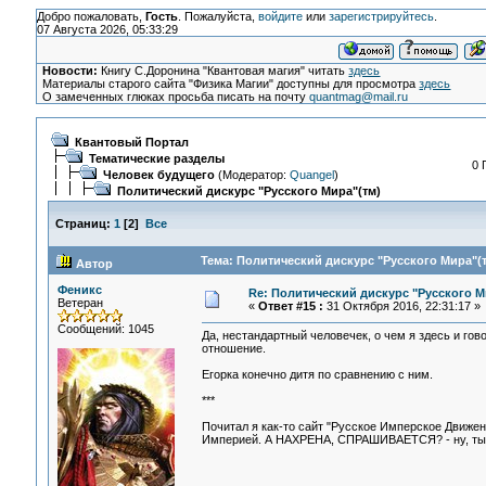
Добро пожаловать,
Гость
. Пожалуйста,
войдите
или
зарегистрируйтесь
.
07 Августа 2026, 05:33:29
Новости:
Книгу С.Доронина "Квантовая магия" читать
здесь
Материалы старого сайта "Физика Магии" доступны для просмотра
здесь
О замеченных глюках просьба писать на почту
quantmag@mail.ru
Квантовый Портал
Тематические разделы
0 
Человек будущего
(Модератор:
Quangel
)
Политический дискурс "Русского Мира"(тм)
Страниц:
1
[
2
]
Все
Тема: Политический дискурс "Русского Мира"(т
Автор
Феникс
Re: Политический дискурс "Русского М
Ветеран
«
Ответ #15 :
31 Октября 2016, 22:31:17 »
Сообщений: 1045
Да, нестандартный человечек, о чем я здесь и го
отношение.
Егорка конечно дитя по сравнению с ним.
***
Почитал я как-то сайт "Русское Имперское Движен
Империей. А НАХРЕНА, СПРАШИВАЕТСЯ? - ну, ты 