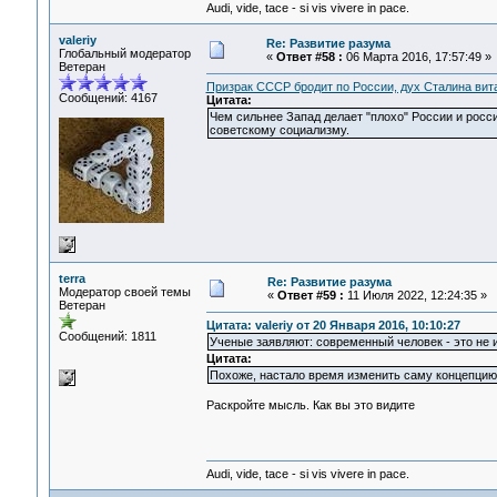
Audi, vide, tace - si vis vivere in pace.
valeriy
Re: Развитие разума
Глобальный модератор
«
Ответ #58 :
06 Марта 2016, 17:57:49 »
Ветеран
Призрак СССР бродит по России, дух Сталина вита
Сообщений: 4167
Цитата:
Чем сильнее Запад делает "плохо" России и росси
советскому социализму.
terra
Re: Развитие разума
Модератор своей темы
«
Ответ #59 :
11 Июля 2022, 12:24:35 »
Ветеран
Цитата: valeriy от 20 Января 2016, 10:10:27
Сообщений: 1811
Ученые заявляют: современный человек - это не 
Цитата:
Похоже, настало время изменить саму концепцию 
Раскройте мысль. Как вы это видите
Audi, vide, tace - si vis vivere in pace.