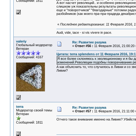
Сообщений: 1811
А вот насчет революций.. и особенно революционе
слишком уж показательны результаты революцион
еще и "поворотчиков" "благодарные" потомки радо
разбойников (как моего пра-пра-прадеда декабрис
«
Последнее редактирование: 11 Февраля 2016, 19
Audi, vide, tace - si vis vivere in pace.
valeriy
Re: Развитие разума
Глобальный модератор
«
Ответ #56 :
11 Февраля 2016, 21:00:20 
Ветеран
Цитата: terra splendens от 11 Февраля 2016, 19:1
Сообщений: 4167
Я все более склоняюсь к эволюционному и я бы 
изменений.Революции подобны поворачиванию ре
А как объяснить то, что случилось в Ливии и со з
Ливии?
terra
Re: Развитие разума
Модератор своей темы
«
Ответ #57 :
11 Февраля 2016, 21:11:00 
Ветеран
Отчего такое внимание именно на Ливию? Убийст
Сообщений: 1811