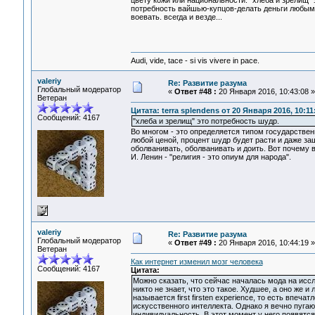
цвету кожи или национальности. "хлеба и зрелищ" 
потребность вайшью-купцов-делать деньги любым 
воевать. всегда и везде...
Audi, vide, tace - si vis vivere in pace.
valeriy
Re: Развитие разума
Глобальный модератор
«
Ответ #48 :
20 Января 2016, 10:43:08 »
Ветеран
Цитата: terra splendens от 20 Января 2016, 10:11
Сообщений: 4167
"хлеба и зрелищ" это потребность шудр.
Во многом - это определяется типом государстве
любой ценой, процент шудр будет расти и даже за
оболванивать, оболванивать и доить. Вот почему 
И. Ленин - "религия - это опиум для народа".
valeriy
Re: Развитие разума
Глобальный модератор
«
Ответ #49 :
20 Января 2016, 10:44:19 »
Ветеран
Как интернет изменил мозг человека
Сообщений: 4167
Цитата:
Можно сказать, что сейчас началась мода на иссл
никто не знает, что это такое. Худшее, а оно же и
называется first firsten experience, то есть впеча
искусственного интеллекта. Однако я вечно пугаю
индивидуальность. В этот момент у него появятся