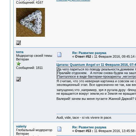
Сообщений: 4167
terra
Re: Развитие разума
Модератор своей темы
«
Ответ #52 :
11 Февраля 2016, 09:45:14 
Ветеран
Цитата: Quantum Angel от 11 Февраля 2016, 07:4
Сообщений: 1811
Да чего париться по поводу реальности,доживем 
Пралайе отдохнем. А потом снова будем на зашта
Панталлосе в виде бактерии-прокариоты ,негэнтр
Я считаю, что это неверная картинка и совсем не
эволюционный этап. Все однозначно не так, как 
запущенно,что ,например, зря я ругала дуру -блон
не вращается вокруг земли,но и Земля не вращает
Валерий! зачем вы меня пугаете Жанной Даркой?
Audi, vide, tace - si vis vivere in pace.
valeriy
Re: Развитие разума
Глобальный модератор
«
Ответ #53 :
11 Февраля 2016, 13:45:58 
Ветеран