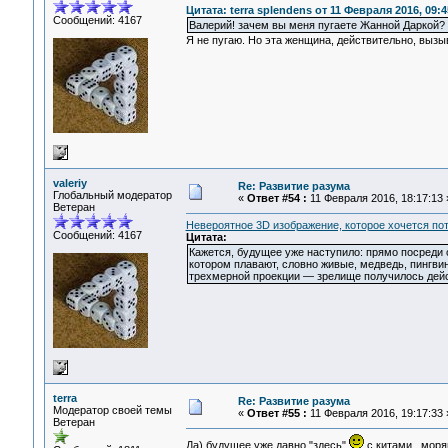
Цитата: terra splendens от 11 Февраля 2016, 09:4
Сообщений: 4167
Валерий! зачем вы меня пугаете Жанной Даркой?
Я не пугаю. Но эта женщина, действительно, вызыв
valeriy
Re: Развитие разума
Глобальный модератор
«
Ответ #54 :
11 Февраля 2016, 18:17:13 
Ветеран
Невероятное 3D изображение, которое хочется по
Сообщений: 4167
Цитата:
Кажется, будущее уже наступило: прямо посреди о
котором плавают, словно живые, медведь, пингви
трехмерной проекции — зрелище получилось дей
terra
Re: Развитие разума
Модератор своей темы
«
Ответ #55 :
11 Февраля 2016, 19:17:33 
Ветеран
Да) будущее уже давно "здесь"
с китами , мор