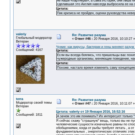
не наши «партнеры», а сама История, они лишь е
сделавшая это Англия навсегда выбросила ее на 
Цитата:
Пик кризиса не пройден, оценки руководства нев
valeriy
Re: Развитие разума
Глобальный модератор
«
Ответ #46 :
20 Января 2016, 10:10:27 »
Ветеран
Чужие: как вирусы, бактерии и гены меняют разум
Сообщений: 4167
Цитата:
Если вы всегда боялись, что пришельцы вас похит
чужеродные организмы, меняющие поведение, нас
Цитата:
Похоже, настало время изменить саму концепцию 
terra
Re: Развитие разума
Модератор своей темы
«
Ответ #47 :
20 Января 2016, 10:11:07 »
Ветеран
Цитата: valeriy от 19 Января 2016, 16:52:16
Сообщений: 1811
А зачем это им понимать? Их интересует только "
Я сейчас скажу "страшную" вещь, только вы не пуг
человеческие сущности изначально равны по спосо
обобщениями, когда от рыбы требуют летать , а от
фундаментальных , энергетических отличиях этих