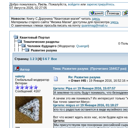
Добро пожаловать,
Гость
. Пожалуйста,
войдите
или
зарегистрируйтесь
.
07 Августа 2026, 02:27:05
Новости:
Книгу С.Доронина "Квантовая магия" читать
здесь
Материалы старого сайта "Физика Магии" доступны для просмотра
здесь
О замеченных глюках просьба писать на почту
quantmag@mail.ru
Квантовый Портал
Тематические разделы
0 Поль
Человек будущего
(Модератор:
Quangel
)
Развитие разума
Страниц:
1
2
3
[
4
]
5
6
7
Все
Тема: Развитие разума (Прочитано 154417 раз)
Автор
valeriy
Re: Развитие разума
Глобальный модератор
«
Ответ #45 :
19 Января 2016, 16:52:16 »
Ветеран
Цитата: Pipa от 19 Января 2016, 15:07:57
Сообщений: 4167
А земляне-то хоть будут понимать, что безнадежн
А зачем это им понимать? Их интересует только "
Как точно заметил Мигус:
Цитата: migus от 19 Января 2016, 01:18:27
кто то с радостью останется в виде музейного экс
Вот что может ждать всех нас, если будем идти н
Цитата:
Мы присутствуем при похоронах российской сырье