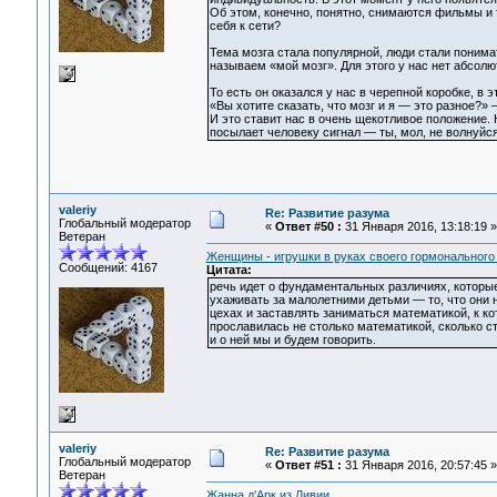
Об этом, конечно, понятно, снимаются фильмы и т
себя к сети?
Тема мозга стала популярной, люди стали понима
называем «мой мозг». Для этого у нас нет абсолю
То есть он оказался у нас в черепной коробке, 
«Вы хотите сказать, что мозг и я — это разное?»
И это ставит нас в очень щекотливое положение. 
посылает человеку сигнал — ты, мол, не волнуйся
valeriy
Re: Развитие разума
Глобальный модератор
«
Ответ #50 :
31 Января 2016, 13:18:19 »
Ветеран
Женщины - игрушки в руках своего гормонального
Сообщений: 4167
Цитата:
речь идет о фундаментальных различиях, которые 
ухаживать за малолетними детьми — то, что они н
цехах и заставлять заниматься математикой, к к
прославилась не столько математикой, сколько с
и о ней мы и будем говорить.
valeriy
Re: Развитие разума
Глобальный модератор
«
Ответ #51 :
31 Января 2016, 20:57:45 »
Ветеран
Жанна д'Арк из Ливии