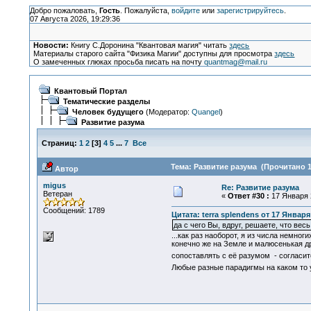
Добро пожаловать,
Гость
. Пожалуйста,
войдите
или
зарегистрируйтесь
.
07 Августа 2026, 19:29:36
Новости:
Книгу С.Доронина "Квантовая магия" читать
здесь
Материалы старого сайта "Физика Магии" доступны для просмотра
здесь
О замеченных глюках просьба писать на почту
quantmag@mail.ru
Квантовый Портал
Тематические разделы
Человек будущего
(Модератор:
Quangel
)
Развитие разума
Страниц:
1
2
[
3
]
4
5
...
7
Все
Тема: Развитие разума (Прочитано 1
Автор
migus
Re: Развитие разума
Ветеран
«
Ответ #30 :
17 Января 2
Сообщений: 1789
Цитата: terra splendens от 17 Января 
да с чего Вы, вдруг, решаете, что в
...как раз наоборот, я из числа немно
конечно же на Земле и малюсенькая др
сопоставлять с её разумом - согласит
Любые разные парадигмы на каком то 