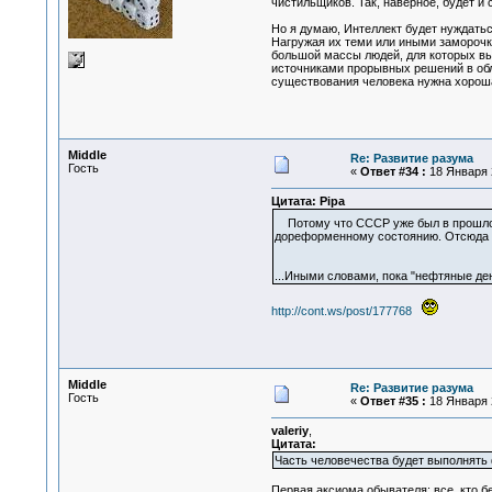
чистильщиков. Так, наверное, будет и
Но я думаю, Интеллект будет нуждатьс
Нагружая их теми или иными заморочк
большой массы людей, для которых вы
источниками прорывных решений в обл
существования человека нужна хорош
Middle
Re: Развитие разума
Гость
«
Ответ #34 :
18 Января 2
Цитата: Pipa
Потому что СССР уже был в прош
дореформенному состоянию. Отсюда и
...Иными словами, пока "нефтяные ден
http://cont.ws/post/177768
Middle
Re: Развитие разума
Гость
«
Ответ #35 :
18 Января 2
valeriy
,
Цитата:
Часть человечества будет выполнять 
Первая аксиома обывателя: все, кто бе