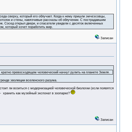
еда сверху, который его облучает. Когда к нему пришли эмчеэсовцы,
 потолок и стены, навязчивые рассказы об облучении. С пострадавшим
оик. Сосед открыл двери, и спасатели увидели с десяток включенных
м, который хочет поработить мир.
Записан
, кратно превосходящем человеческий начнут рулить на планете Земля.
тренде эволюции вселенского разума.
 стоит ли возиться с модернизацией человеческой биологии (если появятся
с - хранить как музейный экспонат в зоопарке?
Записан