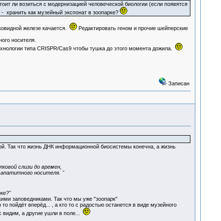
стоит ли возиться с модернизацией человеческой биологии (если появятся
ас - хранить как музейный экспонат в зоопарке?
ковидной железе качается.
Редактировать геном и прочие шейперские
ного носителя.
хнологии типа CRISPR/Cas9 чтобы тушка до этого момента дожила.
Записан
ой. Так что жизнь ДНК информационной биосистемы конечна, а жизнь
ковой слизи до времен,
-апатитного носителя. "
рке?"
ми заповедниками. Так что мы уже "зоопарк"
пойдёт вперёд... , а кто то с радостью останется в виде музейного
с видим, а другие ушли в поле...