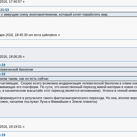
016, 17:40:57 »
:21:53
я с живущим снизу инопланетянином, который хочет поработить мир.
я 2016, 18:45:30 от terra splendens
»
016, 18:06:26 »
6:19
еловеческой биологии
6:19
низм таким, как он есть сейчас
ечатляющие. Скорее всего возможна модернизация человеческой биологии в плане ко
рживающих его платформ. По сути, это качественный переход живой материи в новое 
о, в космическом масштабе этот переход является мгновением). Успехи в генной инж
ормируется в результате такого фантасмагорического перехода. Но она, вполне веро
можно, началом послужат Луна и ближайшие к Земле планеты).
016, 18:19:01 »
6:19