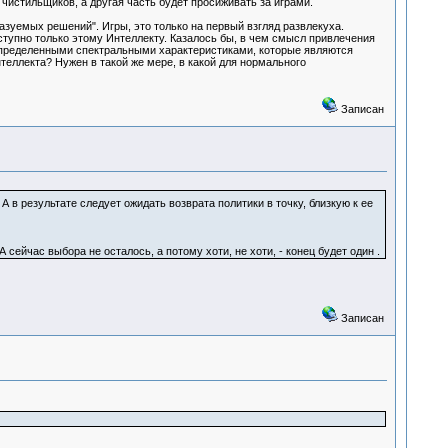
чистильщиков, а другая часть будет просиживать за играми.
азуемых решений". Игры, это только на первый взгляд развлекуха.
тупно только этому Интеллекту. Казалось бы, в чем смысл привлечения
определенными спектральными характеристиками, которые являются
еллекта? Нужен в такой же мере, в какой для нормального
Записан
А в результате следует ожидать возврата политики в точку, близкую к ее
ейчас выбора не осталось, а потому хоти, не хоти, - конец будет один .
Записан