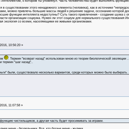
 с Интеллектом, о котором ты упомянул. Часть человечества будет выполнять функцию 
я в существовании этого ненадежного элемента (человека), как в источнике "непредск
ами, можно привлечь большие массы людей к решению задачи, осознанию которой дос
сшие функции интеллекта недоступны? Суть такого привлечения - создание шума с 
асти организации социума. Нужен ли этот социум для нормального существования Инт
ая экология со всеми, населяющими ее живыми организмами.
016, 10:56:20 »
лом
. Термин "возврат назад" использован мною из теории биологической эволюции .. 
 термин "шаг назад"..
ьги" были, существовало несколько вариантов, среди которых можно было выбирать. А с
016, 11:07:58 »
функцию чистильщиков, а другая часть будет просиживать за играми.
днее меня - бездельники. Все, кто богаче меня - жулики.