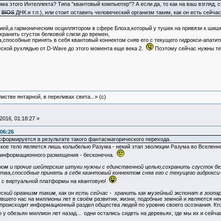
ма этого Интеллекта? Типа "квантовый компьютер"? А если да, то как на ваш взгляд, 
у
BIOS
ДНК и т.п.), или стоит оставить человеческий организм таким, как он есть сейч
гией,а гармоническим осциллятором в сфере Блоха,который у тушек на привязи к шиш
ранить сгусток белковой слизи до времен,
а,способные принять в себя квантовый коннектом сняв его с текущего гидрокси-апатит
ской рухлядью от D-Wave до этого момента еще века 2.
Поэтому сейчас нужны те
истве янтарной, в переливах света...» (c)
016, 01:18:27 »
:06:26
формируется в результате такого фантасмагорического перехода.
ское тело является лишь колыбелью Разума - некий этап эволюции Разума во Вселенн
информационного размещения - бесконечна.
ном и прочие шейперские штуки нужны с единственной целью,сохранить сгусток бел
тва,способные принять в себя квантовый коннектом сняв его с текущего гидрокси
а с виртуальной платформы на квантовую!
кий организм таким, как он есть сейчас - хранить как музейный экспонат в зоопа
го нас на миллионы лет в своём развитии, жизни, подобные земной и являются неки
роисходит информационный раздел общества людей по уровню своего осознания. Кто то 
о у обезьян миллион лет назад... одни остались сидеть на деревьях, где мы их и сейча