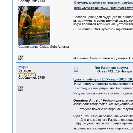
Сообщений: 7733
Скажите, а какой вам видится платфор
возможности целиком переписать ем
Человек ценен для будущего не биоло
штуки нужны с единственной целью,сох
когда появятся технические устройств
С нынешней 1024-кубитной адиабатиче
Сaementarius Civitas Solis Aeterna
«Осенний Ангел прячется в дождях. В л
migus
Re: Развитие разума
Ветеран
«
Ответ #42 :
19 Января 2
Сообщений: 1789
Цитата: valeriy от 18 Января 2016, 18
Нам неведома форма жизни, которая с
Я исхожу из концепции, что биологиче
Разума, меняющему свои платформы 
Quantum Angel
:
" Редактировать ге
когда появятся технические устройс
...это уже похоже на перенос Разум
Pipa
:
"или стоит оставить человечес
Для инозвёздного Разума, опередивше
Другое дело, что в настоящее время п
экспоната в зоопарке - как и произошл