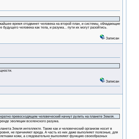
ижайшее время отодвинет человека на второй план, и системы, обладающие
будущего человека как тела, и разума... пути их могут разойтись.
Записан
щности.
Записан
 кратно превосходящем человеческий начнут рулить на планете Земля.
тренде эволюции вселенского разума.
ланета Земля интеллекте. Также как и человеческий организм носит в
уровня, не причиняют вреда. А часть из них даже выполняет полезные, для
клетками кожи, а следовательно выполняют функцию своеобразных