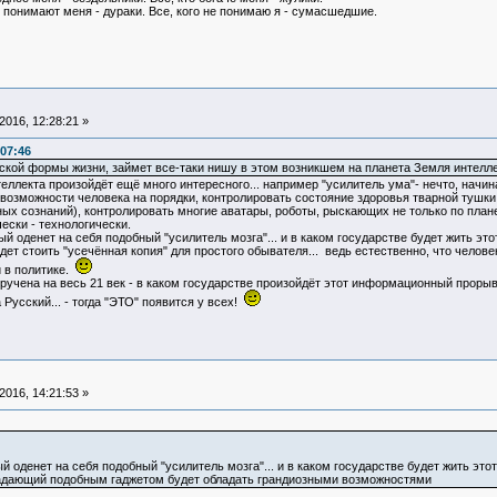
е понимают меня - дураки. Все, кого не понимаю я - сумасшедшие.
016, 12:28:21 »
:07:46
еской формы жизни, займет все-таки нишу в этом возникшем на планета Земля интелле
ллекта произойдёт ещё много интересного... например "усилитель ума"- нечто, начина
возможности человека на порядки, контролировать состояние здоровья тварной тушки
х сознаний), контролировать многие аватары, роботы, рыскающих не только по планете
ески - технологически.
й оденет на себя подобный "усилитель мозга"... и в каком государстве будет жить это
ет стоить "усечённая копия" для простого обывателя... ведь естественно, что чело
и в политике.
учена на весь 21 век - в каком государстве произойдёт этот информационный прорыв, 
 Русский... - тогда "ЭТО" появится у всех!
016, 14:21:53 »
й оденет на себя подобный "усилитель мозга"... и в каком государстве будет жить этот
обладающий подобным гаджетом будет обладать грандиозными возможностями