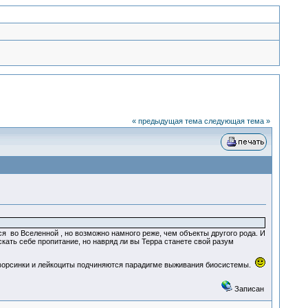
« предыдущая тема
следующая тема »
ется во Вселенной , но возможно намного реже, чем объекты другого рода. И
кать себе пропитание, но навряд ли вы Терра станете свой разум
и ворсинки и лейкоциты подчиняются парадигме выживания биосистемы.
Записан