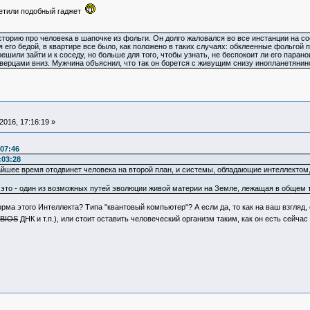
ретили подобный гаджет
торию про человека в шапочке из фольги. Он долго жаловался во все инстанции на сос
я его бедой, в квартире все было, как положено в таких случаях: обклеенные фольгой
ешили зайти и к соседу, но больше для того, чтобы узнать, не беспокоит ли его паран
ерцами вниз. Мужчина объяснил, что так он борется с живущим снизу инопланетянино
016, 17:16:19 »
:07:46
:03:28
айшее время отодвинет человека на второй план, и системы, обладающие интеллектом
, это - один из возможных путей эволюции живой материи на Земле, лежащая в общем 
ма этого Интеллекта? Типа "квантовый компьютер"? А если да, то как на ваш взгляд,
BIOS
ДНК и т.п.), или стоит оставить человеческий организм таким, как он есть сейча