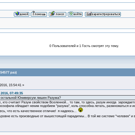
0 Пользователей и 1 Гость смотрят эту тему.
54577 раз)
016, 15:54:41 »
2016, 07:49:35
есь остальной Юниверсум лишен Разума?
гих, кто считает Разум свойством Вселенной... то там, то здесь, разум иногда зарожда
озофила обладает неким подобием "разума", коль способна летать, размножаться и ис
есь, что есть качественное отличие! я надеюсь...
уровне есть производные от вышестоящей парадигмы... В той же системе "человек" 