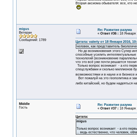
Вторая аксиома обывателя: все, кто н
migus
Re: Развитие разума
Ветеран
«
Ответ #36 :
18 Января 2
Сообщений: 1789
Цитата: valeriy от 18 Января 2016, 10
человек, как представитель биологич
Но до возникновения этого Супер инте
способные усилить интеллектуальные 
технологий (возникновение параллельны
что это всё уже почти решается технич
Только вопрос возникает - а кто первы
спецслужбами и сколько миллионов буд
возможностями и в науке и в бизнесе 
Вот пожалуй на это геополитика и закр
либо китайский, но будем надеяться на
Middle
Re: Развитие разума
Гость
«
Ответ #37 :
18 Января 2
Цитата:
migus
Только вопрос возникает - а кто первы
... ведь естественно, что человек, 