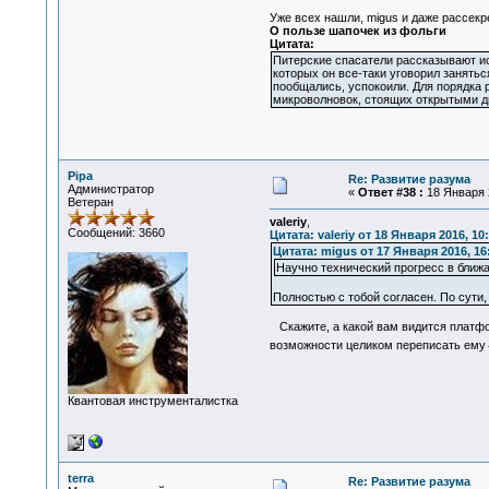
Уже всех нашли, migus и даже рассек
О пользе шапочек из фольги
Цитата:
Питерские спасатели рассказывают ис
которых он все-таки уговорил занятьс
пообщались, успокоили. Для порядка р
микроволновок, стоящих открытыми дв
Pipa
Re: Развитие разума
Администратор
«
Ответ #38 :
18 Января 2
Ветеран
valeriy
,
Сообщений: 3660
Цитата: valeriy от 18 Января 2016, 10
Цитата: migus от 17 Января 2016, 16
Научно технический прогресс в ближ
Полностью с тобой согласен. По сути
Скажите, а какой вам видится платфор
возможности целиком переписать ему
Квантовая инструменталистка
terra
Re: Развитие разума