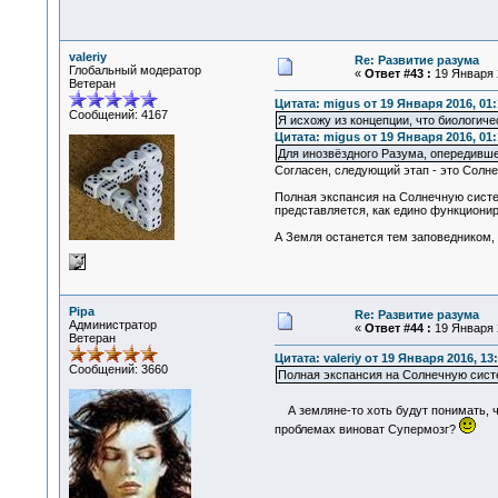
valeriy
Re: Развитие разума
Глобальный модератор
«
Ответ #43 :
19 Января 2
Ветеран
Цитата: migus от 19 Января 2016, 01:
Сообщений: 4167
Я исхожу из концепции, что биологич
Цитата: migus от 19 Января 2016, 01:
Для инозвёздного Разума, опередивше
Согласен, следующий этап - это Солне
Полная экспансия на Солнечную систем
представляется, как едино функциони
А Земля останется тем заповедником, 
Pipa
Re: Развитие разума
Администратор
«
Ответ #44 :
19 Января 2
Ветеран
Цитата: valeriy от 19 Января 2016, 13
Сообщений: 3660
Полная экспансия на Солнечную систе
А земляне-то хоть будут понимать, ч
проблемах виноват Супермозг?