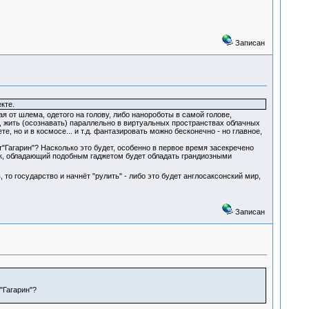
Записан
кте.
я от шлема, одетого на голову, либо нанороботы в самой голове,
, жить (осознавать) параллельно в виртуальных пространствах облачных
, но и в космосе... и т.д. фантазировать можно бесконечно - но главное,
т"Гагарин"? Насколько это будет, особенно в первое время засекречено
век, обладающий подобным гаджетом будет обладать грандиозными
то государство и начнёт "рулить" - либо это будет англосаксонский мир,
Записан
"Гагарин"?