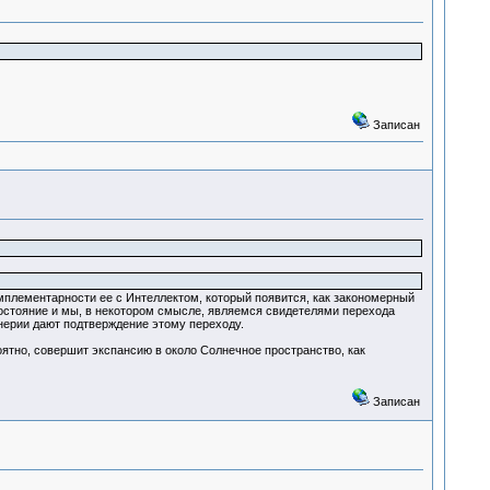
Записан
мплементарности ее с Интеллектом, который появится, как закономерный
состояние и мы, в некотором смысле, являемся свидетелями перехода
енерии дают подтверждение этому переходу.
ятно, совершит экспансию в около Солнечное пространство, как
Записан