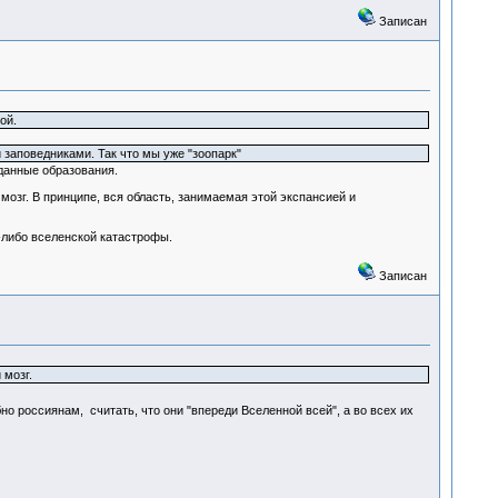
Записан
ой.
 заповедниками. Так что мы уже "зоопарк"
данные образования.
озг. В принципе, вся область, занимаемая этой экспансией и
-либо вселенской катастрофы.
Записан
 мозг.
но россиянам, считать, что они "впереди Вселенной всей", а во всех их