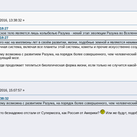
016, 13:38:32 »
18:27
еское тело является лишь колыбелью Разума - некий этап эволюции Разума во Вселенн
18:27
го нас на миллионы лет в своём развитии, жизни, подобные земной и являются некими
чная система, включая все планеты этой системы, кометы и прочие искусственно соз
у возможна с развитием Разума, на порядок более совершенного, чем человеческий м
рующий мозг.
где продолжает теплиться биологическая форма жизни, если только не случится какой
016, 15:07:57 »
:38:32
му возможна с развитием Разума, на порядок более совершенного, чем человеческий
то безнадежно отстали от Супермозга, как Россия от Америки?
Или же будут, подоб