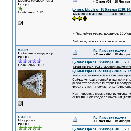
Модератор своей темы
«
Ответ #39 :
18 Января 2
Ветеран
Цитата: Middle от 18 Января 2016, 14
Сообщений: 1811
Мужчина объяснил, что так он боретс
«
Последнее редактирование: 18 Январ
Audi, vide, tace - si vis vivere in pace.
valeriy
Re: Развитие разума
Глобальный модератор
«
Ответ #40 :
18 Января 2
Ветеран
Цитата: Pipa от 18 Января 2016, 17:1
Сообщений: 4167
стоит ли возиться с модернизацией ч
Цитата: Pipa от 18 Января 2016, 17:1
или стоит оставить человеческий орга
Сейчас успехи в генной инженерии вп
результат развития Интернет и подде
через эту критическую точку (очевидн
Нам неведома форма жизни, которая сф
естественную среду ее обитания (воз
Quangel
Re: Развитие разума
Модератор
«
Ответ #41 :
18 Января 2
Ветеран
Цитата: Pipa от 18 Января 2016, 17:1