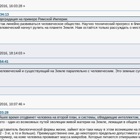
016, 16:03:28 »
:34:13
 деградация на примере Римской Империи.
т так линейно развиваться человеческое общество. Научно технический прогресс в бл
ловеческий начнут рулить на планете Земля. Нам остаётся только рассуждать о месте 
016, 18:14:03 »
54:41
человеческий и существующий на Земле параллельно с человеческим. Это-земные су
016, 10:07:46 »
03:28
йшее время отодвинет человека на второй план, и системы, обладающие интеллектом,
 это - один из возможных путей эволюции живой материи на Земле, лежащая в общем 
редставитель биологической формы жизни, займет все-таки нишу в этом возникшем на п
2 - 3 кг, а то и больше). Преимущественно они, до некоторого предельно допустимого 
апример, на коже человека проживает масса микробов. Которые питаются отмершими 