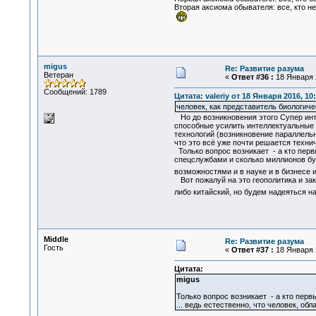
Вторая аксиома обывателя: все, кто н
migus
Re: Развитие разума
Ветеран
«
Ответ #36 :
18 Января 2
Сообщений: 1789
Цитата: valeriy от 18 Января 2016, 10
человек, как представитель биологич
Но до возникновения этого Супер инте
способные усилить интеллектуальные 
технологий (возникновение параллельны
что это всё уже почти решается технич
Только вопрос возникает - а кто первы
спецслужбами и сколько миллионов буд
возможностями и в науке и в бизнесе 
Вот пожалуй на это геополитика и закр
либо китайский, но будем надеяться на
Middle
Re: Развитие разума
Гость
«
Ответ #37 :
18 Января 2
Цитата:
migus
Только вопрос возникает - а кто первы
... ведь естественно, что человек, 