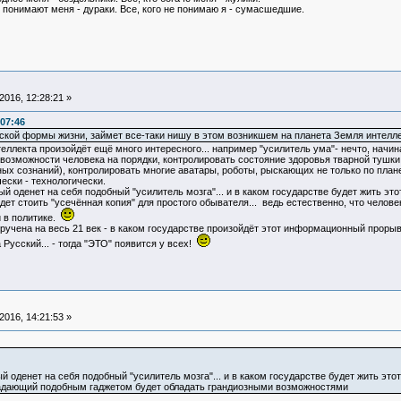
е понимают меня - дураки. Все, кого не понимаю я - сумасшедшие.
016, 12:28:21 »
:07:46
еской формы жизни, займет все-таки нишу в этом возникшем на планета Земля интелле
ллекта произойдёт ещё много интересного... например "усилитель ума"- нечто, начина
возможности человека на порядки, контролировать состояние здоровья тварной тушки
х сознаний), контролировать многие аватары, роботы, рыскающих не только по планете
ески - технологически.
й оденет на себя подобный "усилитель мозга"... и в каком государстве будет жить это
ет стоить "усечённая копия" для простого обывателя... ведь естественно, что чело
и в политике.
учена на весь 21 век - в каком государстве произойдёт этот информационный прорыв, 
 Русский... - тогда "ЭТО" появится у всех!
016, 14:21:53 »
й оденет на себя подобный "усилитель мозга"... и в каком государстве будет жить этот
обладающий подобным гаджетом будет обладать грандиозными возможностями