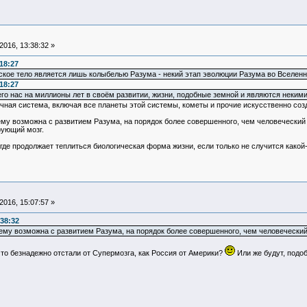
016, 13:38:32 »
18:27
еское тело является лишь колыбелью Разума - некий этап эволюции Разума во Вселенн
18:27
го нас на миллионы лет в своём развитии, жизни, подобные земной и являются некими
чная система, включая все планеты этой системы, кометы и прочие искусственно соз
у возможна с развитием Разума, на порядок более совершенного, чем человеческий м
рующий мозг.
где продолжает теплиться биологическая форма жизни, если только не случится какой
016, 15:07:57 »
:38:32
му возможна с развитием Разума, на порядок более совершенного, чем человеческий
то безнадежно отстали от Супермозга, как Россия от Америки?
Или же будут, подоб