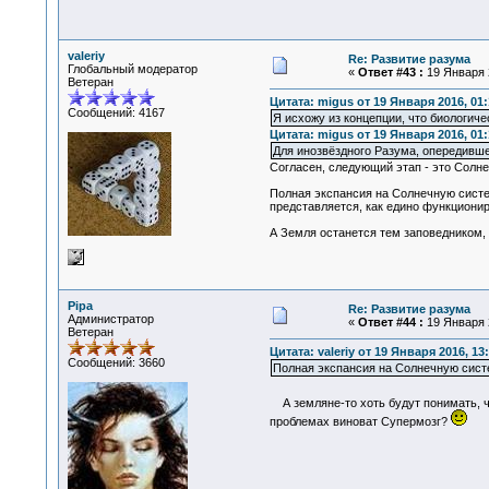
valeriy
Re: Развитие разума
Глобальный модератор
«
Ответ #43 :
19 Января 2
Ветеран
Цитата: migus от 19 Января 2016, 01:
Сообщений: 4167
Я исхожу из концепции, что биологич
Цитата: migus от 19 Января 2016, 01:
Для инозвёздного Разума, опередивше
Согласен, следующий этап - это Солне
Полная экспансия на Солнечную систем
представляется, как едино функциони
А Земля останется тем заповедником, 
Pipa
Re: Развитие разума
Администратор
«
Ответ #44 :
19 Января 2
Ветеран
Цитата: valeriy от 19 Января 2016, 13
Сообщений: 3660
Полная экспансия на Солнечную систе
А земляне-то хоть будут понимать, ч
проблемах виноват Супермозг?