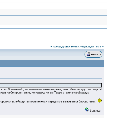
« предыдущая тема
следующая тема »
ется во Вселенной , но возможно намного реже, чем объекты другого рода. И
кать себе пропитание, но навряд ли вы Терра станете свой разум
и ворсинки и лейкоциты подчиняются парадигме выживания биосистемы.
Записан