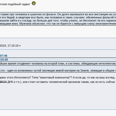
ретили подобный гаджет
торию про человека в шапочке из фольги. Он долго жаловался во все инстанции на сос
я его бедой, в квартире все было, как положено в таких случаях: обклеенные фольгой
ешили зайти и к соседу, но больше для того, чтобы узнать, не беспокоит ли его паран
ерцами вниз. Мужчина объяснил, что так он борется с живущим снизу инопланетянино
016, 17:16:19 »
:07:46
:03:28
айшее время отодвинет человека на второй план, и системы, обладающие интеллектом
, это - один из возможных путей эволюции живой материи на Земле, лежащая в общем 
ма этого Интеллекта? Типа "квантовый компьютер"? А если да, то как на ваш взгляд,
BIOS
ДНК и т.п.), или стоит оставить человеческий организм таким, как он есть сейча