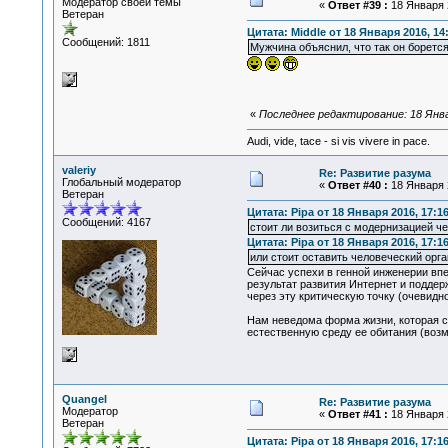
Модератор своей темы
«
Ответ #39 :
18 Января 2
Ветеран
Цитата: Middle от 18 Января 2016, 14
Сообщений: 1811
Мужчина объяснил, что так он боретс
«
Последнее редактирование: 18 Январ
Audi, vide, tace - si vis vivere in pace.
valeriy
Re: Развитие разума
Глобальный модератор
«
Ответ #40 :
18 Января 2
Ветеран
Цитата: Pipa от 18 Января 2016, 17:1
Сообщений: 4167
стоит ли возиться с модернизацией ч
Цитата: Pipa от 18 Января 2016, 17:1
или стоит оставить человеческий орга
Сейчас успехи в генной инженерии вп
результат развития Интернет и подде
через эту критическую точку (очевидн
Нам неведома форма жизни, которая сф
естественную среду ее обитания (воз
Quangel
Re: Развитие разума
Модератор
«
Ответ #41 :
18 Января 2
Ветеран
Цитата: Pipa от 18 Января 2016, 17:1