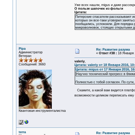
Уже всех нашли, migus и даже рассек
О пользе шапочек из фольги
Цитата:
Питерские спасатели рассказывают ис
которых он все-таки уговорил занятьс
пообщались, успокоили. Для порядка р
микроволновок, стоящих открытыми дв
Pipa
Re: Развитие разума
Администратор
«
Ответ #38 :
18 Января 2
Ветеран
valeriy
,
Сообщений: 3660
Цитата: valeriy от 18 Января 2016, 10
Цитата: migus от 17 Января 2016, 16
Научно технический прогресс в ближ
Полностью с тобой согласен. По сути
Скажите, а какой вам видится платфор
возможности целиком переписать ему
Квантовая инструменталистка
terra
Re: Развитие разума