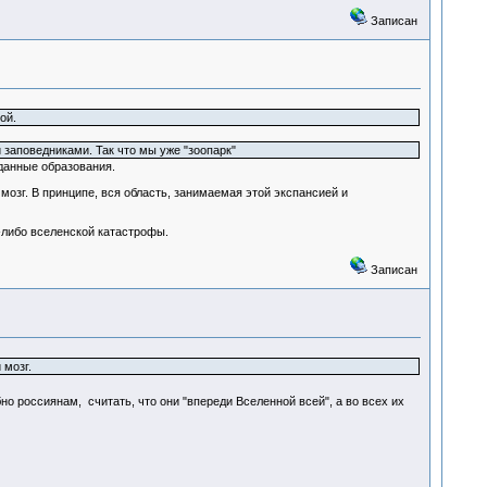
Записан
ой.
 заповедниками. Так что мы уже "зоопарк"
данные образования.
озг. В принципе, вся область, занимаемая этой экспансией и
-либо вселенской катастрофы.
Записан
 мозг.
но россиянам, считать, что они "впереди Вселенной всей", а во всех их