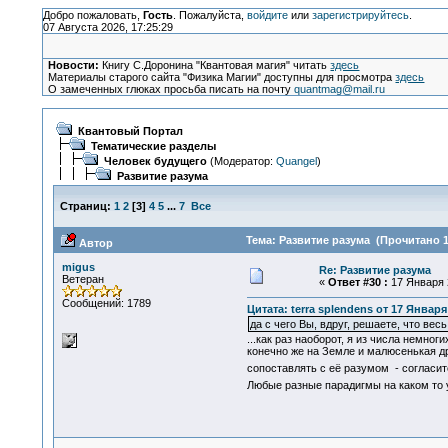
Добро пожаловать,
Гость
. Пожалуйста,
войдите
или
зарегистрируйтесь
.
07 Августа 2026, 17:25:29
Новости:
Книгу С.Доронина "Квантовая магия" читать
здесь
Материалы старого сайта "Физика Магии" доступны для просмотра
здесь
О замеченных глюках просьба писать на почту
quantmag@mail.ru
Квантовый Портал
Тематические разделы
Человек будущего
(Модератор:
Quangel
)
Развитие разума
Страниц:
1
2
[
3
]
4
5
...
7
Все
Тема: Развитие разума (Прочитано 1
Автор
migus
Re: Развитие разума
Ветеран
«
Ответ #30 :
17 Января 2
Сообщений: 1789
Цитата: terra splendens от 17 Января 
да с чего Вы, вдруг, решаете, что в
...как раз наоборот, я из числа немно
конечно же на Земле и малюсенькая др
сопоставлять с её разумом - согласит
Любые разные парадигмы на каком то 