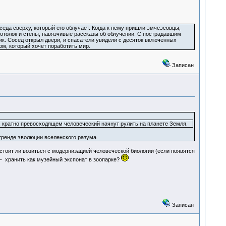
еда сверху, который его облучает. Когда к нему пришли эмчеэсовцы,
 потолок и стены, навязчивые рассказы об облучении. С пострадавшим
оик. Сосед открыл двери, и спасатели увидели с десяток включенных
м, который хочет поработить мир.
Записан
, кратно превосходящем человеческий начнут рулить на планете Земля.
тренде эволюции вселенского разума.
 стоит ли возиться с модернизацией человеческой биологии (если появятся
с - хранить как музейный экспонат в зоопарке?
Записан