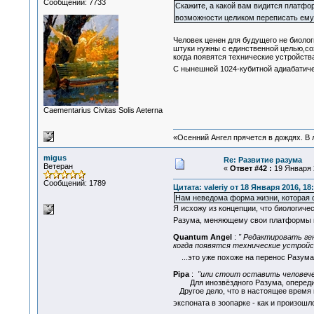
Сообщений: 7733
Скажите, а какой вам видится платфор
возможности целиком переписать ем
Человек ценен для будущего не биоло
штуки нужны с единственной целью,сох
когда появятся технические устройств
С нынешней 1024-кубитной адиабатиче
Сaementarius Civitas Solis Aeterna
«Осенний Ангел прячется в дождях. В л
migus
Re: Развитие разума
Ветеран
«
Ответ #42 :
19 Января 2
Сообщений: 1789
Цитата: valeriy от 18 Января 2016, 18
Нам неведома форма жизни, которая с
Я исхожу из концепции, что биологиче
Разума, меняющему свои платформы 
Quantum Angel
:
" Редактировать ге
когда появятся технические устройс
...это уже похоже на перенос Разум
Pipa
:
"или стоит оставить человечес
Для инозвёздного Разума, опередивше
Другое дело, что в настоящее время п
экспоната в зоопарке - как и произошл