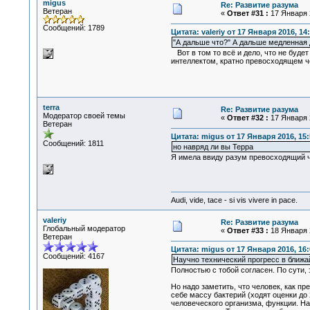
migus
Re: Развитие разума
Ветеран
«
Ответ #31 :
17 Января 2
Сообщений: 1789
Цитата: valeriy от 17 Января 2016, 14
"А дальше что?" А дальше медленная
Вот в том то всё и дело, что не буде
интеллектом, кратно превосходящем че
terra
Re: Развитие разума
Модератор своей темы
«
Ответ #32 :
17 Января 2
Ветеран
Цитата: migus от 17 Января 2016, 15:
Сообщений: 1811
но навряд ли вы Терра
Я имела ввиду разум превосходящий 
Audi, vide, tace - si vis vivere in pace.
valeriy
Re: Развитие разума
Глобальный модератор
«
Ответ #33 :
18 Января 2
Ветеран
Цитата: migus от 17 Января 2016, 16:
Сообщений: 4167
Научно технический прогресс в ближа
Полностью с тобой согласен. По сути,
Но надо заметить, что человек, как п
себе массу бактерий (ходят оценки до 
человеческого организма, функции. Н