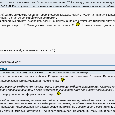
ма этого Интеллекта? Типа "квантовый компьютер"? А если да, то как на ваш взгляд, 
у
BIOS
ДНК и т.п.), или стоит оставить человеческий организм таким, как он есть сейч
гией,а гармоническим осциллятором в сфере Блоха,который у тушек на привязи к шиш
ранить сгусток белковой слизи до времен,
а,способные принять в себя квантовый коннектом сняв его с текущего гидрокси-апатит
ской рухлядью от D-Wave до этого момента еще века 2.
Поэтому сейчас нужны те
истве янтарной, в переливах света...» (c)
016, 01:18:27 »
:06:26
формируется в результате такого фантасмагорического перехода.
ское тело является лишь колыбелью Разума - некий этап эволюции Разума во Вселенн
информационного размещения - бесконечна.
ном и прочие шейперские штуки нужны с единственной целью,сохранить сгусток бел
тва,способные принять в себя квантовый коннектом сняв его с текущего гидрокси
а с виртуальной платформы на квантовую!
кий организм таким, как он есть сейчас - хранить как музейный экспонат в зоопа
го нас на миллионы лет в своём развитии, жизни, подобные земной и являются неки
роисходит информационный раздел общества людей по уровню своего осознания. Кто то 
о у обезьян миллион лет назад... одни остались сидеть на деревьях, где мы их и сейча