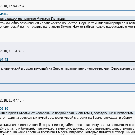
016, 16:03:28 »
:34:13
 деградация на примере Римской Империи.
т так линейно развиваться человеческое общество. Научно технический прогресс в бл
ловеческий начнут рулить на планете Земля. Нам остаётся только рассуждать о месте 
016, 18:14:03 »
54:41
человеческий и существующий на Земле параллельно с человеческим. Это-земные су
016, 10:07:46 »
03:28
йшее время отодвинет человека на второй план, и системы, обладающие интеллектом,
 это - один из возможных путей эволюции живой материи на Земле, лежащая в общем 
редставитель биологической формы жизни, займет все-таки нишу в этом возникшем на п
2 - 3 кг, а то и больше). Преимущественно они, до некоторого предельно допустимого 
апример, на коже человека проживает масса микробов. Которые питаются отмершими 