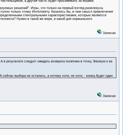
чистильщиков, а другая часть будет просиживать за играми.
азуемых решений". Игры, это только на первый взгляд развлекуха.
тупно только этому Интеллекту. Казалось бы, в чем смысл привлечения
определенными спектральными характеристиками, которые являются
еллекта? Нужен в такой же мере, в какой для нормального
Записан
А в результате следует ожидать возврата политики в точку, близкую к ее
ейчас выбора не осталось, а потому хоти, не хоти, - конец будет один .
Записан