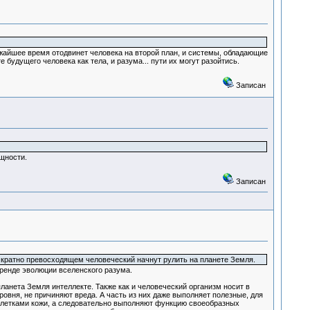
ижайшее время отодвинет человека на второй план, и системы, обладающие
будущего человека как тела, и разума... пути их могут разойтись.
Записан
щности.
Записан
 кратно превосходящем человеческий начнут рулить на планете Земля.
тренде эволюции вселенского разума.
ланета Земля интеллекте. Также как и человеческий организм носит в
уровня, не причиняют вреда. А часть из них даже выполняет полезные, для
клетками кожи, а следовательно выполняют функцию своеобразных