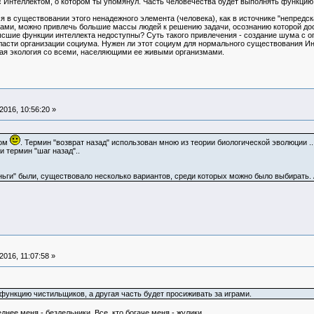
 с Интеллектом, о котором ты упомянул. Часть человечества будет выполнять функцию 
я в существовании этого ненадежного элемента (человека), как в источнике "непредск
ами, можно привлечь большие массы людей к решению задачи, осознанию которой дос
сшие функции интеллекта недоступны? Суть такого привлечения - создание шума с 
асти организации социума. Нужен ли этот социум для нормального существования Инт
ая экология со всеми, населяющими ее живыми организмами.
016, 10:56:20 »
лом
. Термин "возврат назад" использован мною из теории биологической эволюции .. 
 термин "шаг назад"..
ьги" были, существовало несколько вариантов, среди которых можно было выбирать. А с
016, 11:07:58 »
функцию чистильщиков, а другая часть будет просиживать за играми.
днее меня - бездельники. Все, кто богаче меня - жулики.