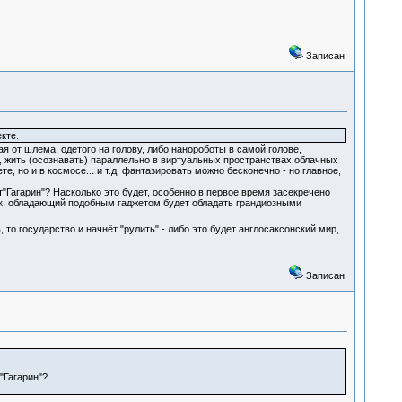
Записан
кте.
я от шлема, одетого на голову, либо нанороботы в самой голове,
, жить (осознавать) параллельно в виртуальных пространствах облачных
, но и в космосе... и т.д. фантазировать можно бесконечно - но главное,
т"Гагарин"? Насколько это будет, особенно в первое время засекречено
век, обладающий подобным гаджетом будет обладать грандиозными
то государство и начнёт "рулить" - либо это будет англосаксонский мир,
Записан
"Гагарин"?