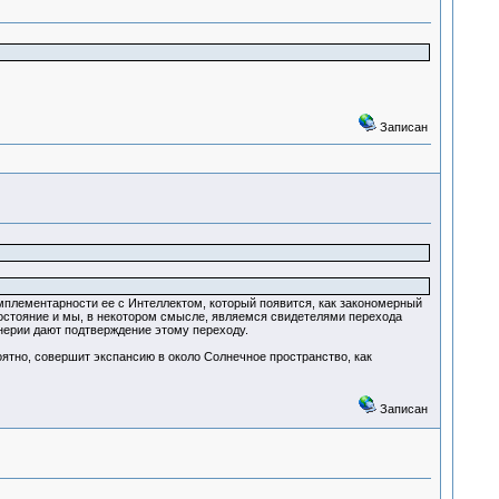
Записан
мплементарности ее с Интеллектом, который появится, как закономерный
состояние и мы, в некотором смысле, являемся свидетелями перехода
енерии дают подтверждение этому переходу.
ятно, совершит экспансию в около Солнечное пространство, как
Записан