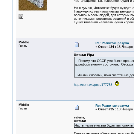
чистильщиков. Так, наверное, будет и
Но я думаю, Интеллект будет нуждатьс
Нагружая их теми или иными заморочк
большой массы людей, для которых вы
источниками прорывных решений в обл
существования человека нужна хорош
Middle
Re: Развитие разума
Гость
«
Ответ #34 :
18 Января 2
Цитата: Pipa
Потому что СССР уже был в прош
дореформенному состоянию. Отсюда и
...Иными словами, пока "нефтяные ден
http://cont.ws/post/177768
Middle
Re: Развитие разума
Гость
«
Ответ #35 :
18 Января 2
valeriy
,
Цитата:
Часть человечества будет выполнять 
Первая аксиома обывателя: все, кто бе