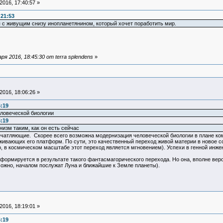
016, 17:40:57 »
:21:53
я с живущим снизу инопланетянином, который хочет поработить мир.
я 2016, 18:45:30 от terra splendens
»
016, 18:06:26 »
6:19
еловеческой биологии
6:19
низм таким, как он есть сейчас
ечатляющие. Скорее всего возможна модернизация человеческой биологии в плане ко
рживающих его платформ. По сути, это качественный переход живой материи в новое 
о, в космическом масштабе этот переход является мгновением). Успехи в генной инж
ормируется в результате такого фантасмагорического перехода. Но она, вполне веро
можно, началом послужат Луна и ближайшие к Земле планеты).
016, 18:19:01 »
6:19