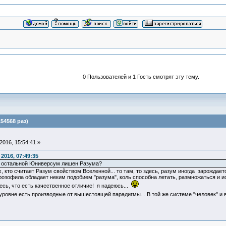
0 Пользователей и 1 Гость смотрят эту тему.
54568 раз)
016, 15:54:41 »
2016, 07:49:35
есь остальной Юниверсум лишен Разума?
гих, кто считает Разум свойством Вселенной... то там, то здесь, разум иногда зарожда
озофила обладает неким подобием "разума", коль способна летать, размножаться и ис
есь, что есть качественное отличие! я надеюсь...
уровне есть производные от вышестоящей парадигмы... В той же системе "человек" 