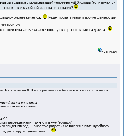
стоит ли возиться с модернизацией человеческой биологии (если появятся
ас - хранить как музейный экспонат в зоопарке?
ковидной железе качается.
Редактировать геном и прочие шейперские
ного носителя.
хнологии типа CRISPR/Cas9 чтобы тушка до этого момента дожила.
Записан
ой. Так что жизнь ДНК информационной биосистемы конечна, а жизнь
ковой слизи до времен,
-апатитного носителя. "
рке?"
ми заповедниками. Так что мы уже "зоопарк"
пойдёт вперёд... , а кто то с радостью останется в виде музейного
с видим, а другие ушли в поле...