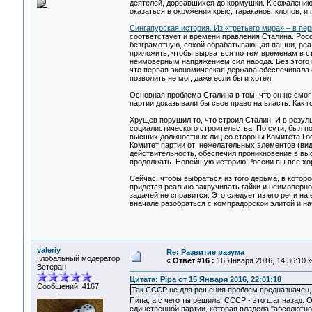
деятелей, дорвавшихся до кормушки. К сожалению,
оказаться в окружении крыс, тараканов, клопов, и 
Сингапурская история. Из «третьего мира» – в пе
соответствует и времени правления Сталина. Рос
безграмотную, сохой обрабатывающая пашни, реал
приложить, чтобы вырваться по тем временам в ст
неимоверным напряжением сил народа. Без этого 
что первая экономическая держава обеспечивала 
позволить не мог, даже если бы и хотел.
Основная проблема Сталина в том, что он не смог
партии доказывали бы свое право на власть. Как 
Хрущев порушил то, что строил Сталин. И в резул
социалистического строительства. По сути, был п
высших должностных лиц со стороны Комитета Го
Комитет партии от нежелательных элементов (види
действительность, обеспечил проникновение в в
продолжать. Новейшую историю России вы все хо
Сейчас, чтобы выбраться из того дерьма, в котор
придется реально закручивать гайки и неимоверно
задачей не справится. Это следует из его речи на
вначале разобраться с компрадорской элитой и нач
valeriy
Re: Развитие разума
Глобальный модератор
«
Ответ #16 :
16 Января 2016, 14:36:10 »
Ветеран
Цитата: Pipa от 15 Января 2016, 22:01:18
Сообщений: 4167
Так СССР не для решения проблем предназначен, 
Пипа, а с чего ты решила, СССР - это шаг назад.
единственной партии, которая владела "абсолютно