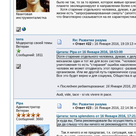
было не так, то за то время, которое живые орган
планете эволюционируют в направлении более сл
Хотя старение отдельного человека, думаю, к дел
жизни есть "запрограммированная смерть" (апопто
Квантовая
что благотворно сказывается на ее характеристика
инструменталистка
terra
Re: Развитие разума
Модератор своей темы
«
Ответ #22 :
16 Января 2016, 19:19:13 »
Ветеран
Цитата: Pipa от 16 Января 2016, 18:53:00
Сообщений: 1811
Хотя старение отдельного человека, думаю, к дел
механизм один и тот же для всех систем. "челове
уничтожения-то есть "стирания" ошибок накоплен
человек же может отодвигать этот процесс -разви
организмом. Или же другой путь-гармоничное су
Все это будет верно и для социума, Общества в ц
«
Последнее редактирование: 16 Января 2016, 20:
Audi, vide, tace - si vis vivere in pace.
Pipa
Re: Развитие разума
Администратор
«
Ответ #23 :
16 Января 2016, 22:14:36 »
Ветеран
Цитата: terra splendens от 16 Января 2016, 17:21
Сообщений: 3660
и куда вы, Пипа рекомендовали бы осуществить 
да да слышу-что вы ничего не рекомендуете. Но т
Так я ничего и не предлагаю, т.к. ситуация, как г