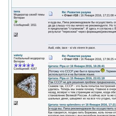
terra
Re: Развитие разума
Модератор своей темы
«
Ответ #18 :
16 Января 2016, 17:21:08 »
Ветеран
и куда вы, Пипа рекомендовали бы осуществить о
Сообщений: 1811
да да слышу-что вы ничего не рекомендуете. Но то
я предполагаю "сталинизм". И здесь я согласна с В
результат "перескока" через формацию(революция
Audi, vide, tace - si vis vivere in pace.
valeriy
Re: Развитие разума
Глобальный модератор
«
Ответ #19 :
16 Января 2016, 17:36:25 »
Ветеран
Цитата: Pipa от 16 Января 2016, 16:26:41
Сообщений: 4167
Потому что СССР уже был в прошлом
. Термин
используется и на бытовом языке.
Цитата: Pipa от 15 Января 2016, 22:01:18
Так СССР не для решения проблем предназначен, 
Скажем так, СССР - это была попытка построения
удалась. Теперь мы знаем почему. Главное в очере
назад, возврат к тем страницам истории, когда об
становление Великой России. А сейчас вся та же 
шальных денег, швыряют их на все что угодно, то
Цитата: terra splendens от 16 Января 2016, 17:21
и куда вы, Пипа рекомендовали бы осуществить 
Как говорится, поздно пить Боржоми, коль почки о
которую она попала с высоколобым руководством 