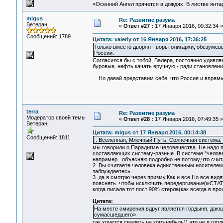
«Осенний Ангел прячется в дождях. В листве янтарн
migus
Re: Развитие разума
Ветеран
«
Ответ #27 :
17 Января 2016, 00:32:34 »
Сообщений: 1789
Цитата: valeriy от 16 Января 2016, 17:36:25
Только вместо дворян - воры-олигархи, обезумевш
России.
Согласился бы с тобой, Валера, постоянно удивляю
буровые, нефть качать вручную - ради становлени
Но давай представим себе, что Россия и впрямь 
terra
Re: Развитие разума
Модератор своей темы
«
Ответ #28 :
17 Января 2016, 07:49:35 »
Ветеран
Цитата: migus от 17 Января 2016, 00:14:38
Сообщений: 1811
.. Вселенная, Млечный Путь, Солнечная система, 
мы говорили о Парадигме человечества. Не надо пе
составляющих систему-разные. В системе "челове
например...объясняю подробно не потому,что счита
2. Вы считаете человека единственным носителем
заблуждаетесь.
3. да я смотрю через призму.Как и все.Но все видя
пояснять. чтобы исключить передергивание)кСТАТИ
когда писала тот пост 90% стерла(как всегда в п
Цитата:
На месте смирения вдруг является гордыня, дающ
сумасшедшего»
так хочется свалить на кого-нибудь)) это не я гор