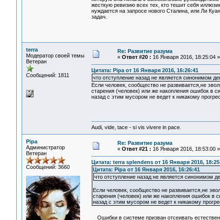
жесткую ревизию всех тех, кто тешит себя иллюзие
нуждается на запросе нового Сталина, или Ли Ку
задач.
terra
Re: Развитие разума
Модератор своей темы
«
Ответ #20 :
16 Января 2016, 18:25:04 »
Ветеран
Цитата: Pipa от 16 Января 2016, 16:26:41
Сообщений: 1811
что отступление назад не является синонимом де
Если человек, сообщество не развивается,не эвол
старения (человек) или же накопления ошибок в си
назад с этим мусором не ведет к никакому прогре
Audi, vide, tace - si vis vivere in pace.
Pipa
Re: Развитие разума
Администратор
«
Ответ #21 :
16 Января 2016, 18:53:00 »
Ветеран
Цитата: terra splendens от 16 Января 2016, 18:25
Сообщений: 3660
Цитата: Pipa от 16 Января 2016, 16:26:41
что отступление назад не является синонимом де
Если человек, сообщество не развивается,не эво
старения (человек) или же накопления ошибок в с
назад с этим мусором не ведет к никакому прогре
Ошибки в системе призван отсеивать естественны