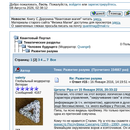
Добро пожаловать,
Гость
. Пожалуйста,
войдите
или
зарегистрируйтесь
.
08 Августа 2026, 02:38:12
Новости:
Книгу С.Доронина "Квантовая магия" читать
здесь
Материалы старого сайта "Физика Магии" доступны для просмотра
здесь
О замеченных глюках просьба писать на почту
quantmag@mail.ru
Квантовый Портал
Тематические разделы
0 Поль
Человек будущего
(Модератор:
Quangel
)
Развитие разума
Страниц:
1
[
2
]
3
4
...
7
Все
Тема: Развитие разума (Прочитано 154667 раз)
Автор
valeriy
Re: Развитие разума
Глобальный модератор
«
Ответ #15 :
16 Января 2016, 14:19:51 »
Ветеран
Цитата: Pipa от 15 Января 2016, 20:33:22
Сообщений: 4167
Полагаю, что ответ на этот вопрос логически след
характера управления, "закручивание гаек" в отн
информации (в т.ч. интернетом), идеология в дух
еще бессмысленно, т.к. иного выбора у России, по
Пипа, ты ясно видишь проблему. Но только претенз
одна из претензий озвучена.
Кому-то не нравится Сталин. Ну а что вы скажете 
министр Республики Сингапур (1959—1990), один и
ближайшим окружением воров и взяточников. Он и