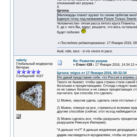
отклонений-нет разума :'
4.
Цитата:
Миллиарды планет кружат по своим орбитам милл
единую точку под названием Разум.Только Земле 
Человечество- пятая расса пятого круга Планеты. 
5. да с чего Вы, вдруг, решаете, что весь остал
будет поболее
«
Последнее редактирование: 17 Января 2016, 09:
Audi, vide, tace - si vis vivere in pace.
valeriy
Re: Развитие разума
Глобальный модератор
«
Ответ #29 :
17 Января 2016, 14:34:13 »
Ветеран
Цитата: migus от 17 Января 2016, 00:32:34
Сообщений: 4167
Но давай представим себе, что Россия и впрямь 
Такого не бывает, чтобы одна страна стала самой
богатыми и процветающими. Отсюда следует вывод
из не самых богатых и не самых процветающих стр
насчитать три способа это сделать:
1) Можно, закусив удила, сделать свои отсталые
2) Можно, плюнув на все, стремиться всякими пра
другим способом (сейчас этот исход наблюдается 
3) Можно сделать все, чтобы разрушить процвета
разрушили Римскую Империю).
"А дальше что?" А дальше медленная деградация н
дадим наслаждаться мундиалями, чтобы не ропта