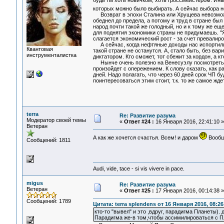
будь ты хоть новичком, хоть гроссмейстером. Ины
которых можно было выбирать. А сейчас выбора не 
Возврат в эпохи Сталина или Хрущева невозможен
обеднел до предела, а потому и труд в стране бы
народ почти такой же голодный, но и к тому же 
для поднятия экономики страны не придумаешь. "Яп
слагается экономический рост - за счет превалир
А сейчас, когда нефтяные доходы нас испортили, 
Квантовая
такой стране не останутся. А, стало быть, без вар
инструменталистка
диктатором. Кто сможет, тот сбежит за кордон, а к
Нынче очень полезно на Венесуэлу посмотреть - 
произойдет с опережением. К слову сказать, как 
дней. Надо полагать, что через 60 дней срок ЧП б
поинтересоваться этим стоит, т.к. то же самое жде
terra
Re: Развитие разума
Модератор своей темы
«
Ответ #24 :
16 Января 2016, 22:41:10 »
Ветеран
А как же хочется счастья. Всем! и даром
Вообщ
Сообщений: 1811
Audi, vide, tace - si vis vivere in pace.
migus
Re: Развитие разума
Ветеран
«
Ответ #25 :
17 Января 2016, 00:14:38 »
Сообщений: 1789
Цитата: terra splendens от 16 Января 2016, 08:26
кто-то "вывел" и это ,вдруг, парадигма Планеты). 
Парадигма же-в том,чтобы ассимилироваться с Пл