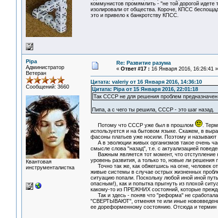
коммунистов промямлить - "не той дорогой идете 
изолировали от общества. Короче, КПСС беспощад
это и привело к банкротству КПСС.
Pipa
Re: Развитие разума
Администратор
«
Ответ #17 :
16 Января 2016, 16:26:41 »
Ветеран
Цитата: valeriy от 16 Января 2016, 14:36:10
Сообщений: 3660
Цитата: Pipa от 15 Января 2016, 22:01:18
Так СССР не для решения проблем предназначен, 
Пипа, а с чего ты решила, СССР - это шаг назад.
Потому что СССР уже был в прошлом
. Тер
используется и на бытовом языке. Скажем, в выраж
фасоны платьев уже носили. Поэтому и называют 
А в эволюции живых организмов такое очень часто
смысле слова "назад", т.е. с актуализацией пове
Важным является тот момент, что отступление наз
уровень развития, а только то, новые ли решения
Квантовая
Точно так же, как обжегшись на огне, человек отд
инструменталистка
живые системы в случае острых жизненных пробле
ситуацию попали. Поскольку любой иной иной путь
опасным!), как и попытка прыгнуть из плохой сит
какому-то из ПРЕЖНИХ состояний, которые прежде
Так и здесь - поняв что "реформа" не сработала
"СВЕРТЫВАЮТ", отменяя те или иные нововведения 
ее дореформенному состоянию. Отсюда и термин "