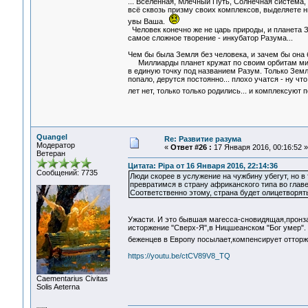
... Вселенная, Млечный Путь, Солнечная система, 
всё сквозь призму своих комплексов, выделяете ни
увы Ваша.
Человек конечно же не царь природы, и планета З
самое сложное творение - инкубатор Разума...
Чем бы была Земля без человека, и зачем бы она 
Миллиарды планет кружат по своим орбитам милл
в единую точку под названием Разум. Только Земл
попало, дерутся постоянно... плохо учатся - ну 
лет нет, только только родились... и комплексуют 
Quangel
Re: Развитие разума
Модератор
«
Ответ #26 :
17 Января 2016, 00:16:52 »
Ветеран
Цитата: Pipa от 16 Января 2016, 22:14:36
Сообщений: 7735
Люди скорее в услужение на чужбину убегут, но в 
превратимся в страну африканского типа во главе 
Соответственно этому, страна будет олицетворять
Ужасти. И это бывшая магесса-сновидящая,прон
исторжение "Сверх-Я",в Ницшеанском "Бог умер".
беженцев в Европу посылает,компенсирует оттор
https://youtu.be/ctCV89V8_TQ
Сaementarius Civitas
Solis Aeterna