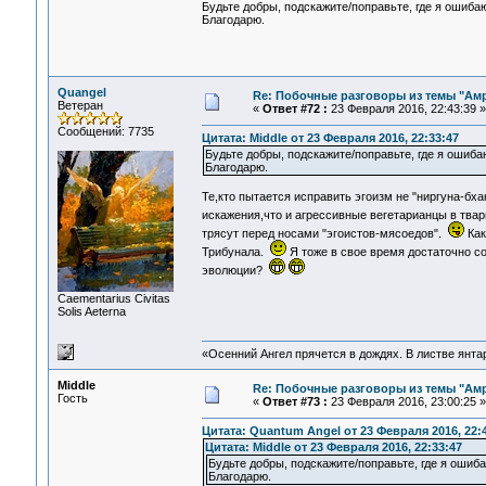
Будьте добры, подскажите/поправьте, где я ошиба
Благодарю.
Quangel
Re: Побочные разговоры из темы "Ам
Ветеран
«
Ответ #72 :
23 Февраля 2016, 22:43:39 »
Сообщений: 7735
Цитата: Middle от 23 Февраля 2016, 22:33:47
Будьте добры, подскажите/поправьте, где я ошиба
Благодарю.
Те,кто пытается исправить эгоизм не "ниргуна-бха
искажения,что и агрессивные вегетарианцы в тва
трясут перед носами "эгоистов-мясоедов".
Как
Трибунала.
Я тоже в свое время достаточно с
эволюции?
Сaementarius Civitas
Solis Aeterna
«Осенний Ангел прячется в дождях. В листве янтарн
Middle
Re: Побочные разговоры из темы "Ам
Гость
«
Ответ #73 :
23 Февраля 2016, 23:00:25 »
Цитата: Quantum Angel от 23 Февраля 2016, 22:
Цитата: Middle от 23 Февраля 2016, 22:33:47
Будьте добры, подскажите/поправьте, где я ошиб
Благодарю.