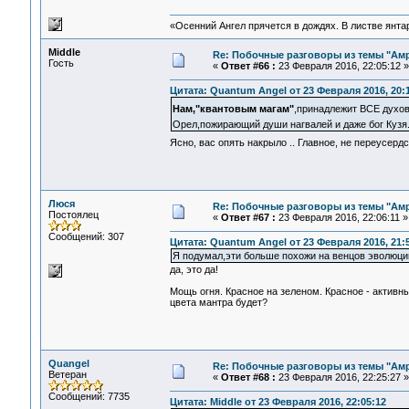
«Осенний Ангел прячется в дождях. В листве янтарн
Middle
Re: Побочные разговоры из темы "Ам
Гость
«
Ответ #66 :
23 Февраля 2016, 22:05:12 »
Цитата: Quantum Angel от 23 Февраля 2016, 20:
Нам,"квантовым магам"
,принадлежит ВСЕ духов
Орел,пожирающий души нагвалей и даже бог Куз
Ясно, вас опять накрыло .. Главное, не переусе
Люся
Re: Побочные разговоры из темы "Ам
Постоялец
«
Ответ #67 :
23 Февраля 2016, 22:06:11 »
Сообщений: 307
Цитата: Quantum Angel от 23 Февраля 2016, 21:
Я подумал,эти больше похожи на венцов эволюци
да, это да!
Мощь огня. Красное на зеленом. Красное - активны
цвета мантра будет?
Quangel
Re: Побочные разговоры из темы "Ам
Ветеран
«
Ответ #68 :
23 Февраля 2016, 22:25:27 »
Сообщений: 7735
Цитата: Middle от 23 Февраля 2016, 22:05:12