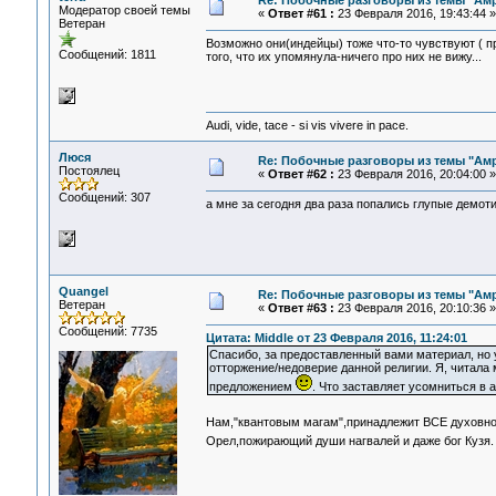
Re: Побочные разговоры из темы "Ам
Модератор своей темы
«
Ответ #61 :
23 Февраля 2016, 19:43:44 »
Ветеран
Возможно они(индейцы) тоже что-то чувствуют ( п
Сообщений: 1811
того, что их упомянула-ничего про них не вижу...
Audi, vide, tace - si vis vivere in pace.
Люся
Re: Побочные разговоры из темы "Ам
Постоялец
«
Ответ #62 :
23 Февраля 2016, 20:04:00 »
Сообщений: 307
а мне за сегодня два раза попались глупые демот
Quangel
Re: Побочные разговоры из темы "Ам
Ветеран
«
Ответ #63 :
23 Февраля 2016, 20:10:36 »
Сообщений: 7735
Цитата: Middle от 23 Февраля 2016, 11:24:01
Спасибо, за предоставленный вами материал, но 
отторжение/недоверие данной религии. Я, читала 
предложением
. Что заставляет усомниться в
Нам,"квантовым магам",принадлежит ВСЕ духовно
Орел,пожирающий души нагвалей и даже бог Кузя