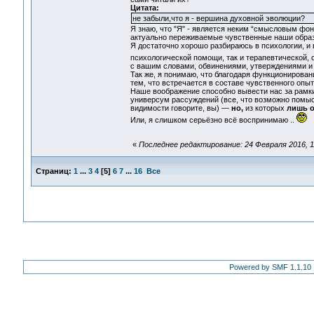
Цитата:
не забыли,что я - вершина духовной эволюции?
Я знаю, что "Я" - является неким “смысловым фо
актуально переживаемые чувственные наши образ
Я достаточно хорошо разбираюсь в психологии, и
психологической помощи, так и терапевтической, 
с вашим словами, обвинениями, утверждениями и 
Так же, я понимаю, что благодаря функционирова
тем, что встречается в составе чувственного опы
Наше воображение способно вывести нас за рамки 
универсум рассуждений (все, что возможно помысл
видимости говорите, вы) —
но,
из которых
лишь 
Или, я слишком серьёзно всё воспринимаю ..
«
Последнее редактирование: 24 Февраля 2016, 11
Страниц:
1
...
3
4
[
5
]
6
7
...
16
Все
Powered by SMF 1.1.10