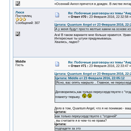
«Осенний Ангел прячется в дождях. В листве янтарн
Люся
Re: Побочные разговоры из темы "Ам
Постоялец
«
Ответ #70 :
23 Февраля 2016, 22:32:58 »
Сообщений: 307
Цитата: Quantum Angel от 23 Февраля 2016, 22:
А у меня будут просто желтые камни на основе из
Ага! В таком варианте мне больше нравится. Ура
Интересные ты штуки придумываешь.
Хвались, ладно?
Middle
Re: Побочные разговоры из темы "Ам
Гость
«
Ответ #71 :
23 Февраля 2016, 22:33:47 »
Цитата: Quantum Angel от 23 Февраля 2016, 22:
Цитата: Middle от 23 Февраля 2016, 22:05:12
Ясно, вас опять накрыло .. Главное, не переус
Договорились,как только переусердствуете с "отд
планету-тюрьму.
Дело в том, Quantum Angel, что я не понимаю - ва
Цитата:
как только переусердствуете с "отдачей"
, вы считаете я в чем-то не права?
Цитата:
подпадете за это