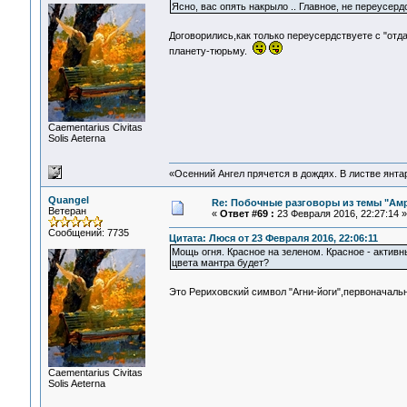
Ясно, вас опять накрыло .. Главное, не переус
Договорились,как только переусердствуете с "отд
планету-тюрьму.
Сaementarius Civitas
Solis Aeterna
«Осенний Ангел прячется в дождях. В листве янтарн
Quangel
Re: Побочные разговоры из темы "Ам
Ветеран
«
Ответ #69 :
23 Февраля 2016, 22:27:14 »
Сообщений: 7735
Цитата: Люся от 23 Февраля 2016, 22:06:11
Мощь огня. Красное на зеленом. Красное - активны
цвета мантра будет?
Это Рериховский символ "Агни-йоги",первоначаль
Сaementarius Civitas
Solis Aeterna