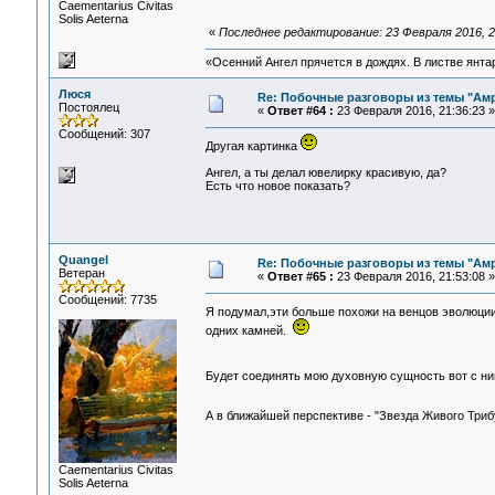
Сaementarius Civitas
Solis Aeterna
«
Последнее редактирование: 23 Февраля 2016, 2
«Осенний Ангел прячется в дождях. В листве янтарн
Люся
Re: Побочные разговоры из темы "Ам
Постоялец
«
Ответ #64 :
23 Февраля 2016, 21:36:23 »
Сообщений: 307
Другая картинка
Ангел, а ты делал ювелирку красивую, да?
Есть что новое показать?
Quangel
Re: Побочные разговоры из темы "Ам
Ветеран
«
Ответ #65 :
23 Февраля 2016, 21:53:08 »
Сообщений: 7735
Я подумал,эти больше похожи на венцов эволюци
одних камней.
Будет соединять мою духовную сущность вот с н
А в ближайшей перспективе - "Звезда Живого Триб
Сaementarius Civitas
Solis Aeterna