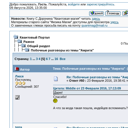
Добро пожаловать,
Гость
. Пожалуйста,
войдите
или
зарегистрируйтесь
.
09 Августа 2026, 13:35:00
Новости:
Книгу С.Доронина "Квантовая магия" читать
здесь
Материалы старого сайта "Физика Магии" доступны для просмотра
здесь
О замеченных глюках просьба писать на почту
quantmag@mail.ru
Квантовый Портал
Разное
0 По
Общий раздел
Побочные разговоры из темы "Амрита"
Страниц:
1
...
3
4
[
5
]
6
7
...
16
Все
Тема: Побочные разговоры из темы "Амрита" (
Автор
Люся
Re: Побочные разговоры из темы "Ам
Постоялец
«
Ответ #60 :
23 Февраля 2016, 19:38:41 »
Сообщений: 307
Цитата: Middle от 23 Февраля 2016, 17:13:09
Дарю!
Спасибо!
А что за мода такая пошла, индейцев вспоминать?
terra