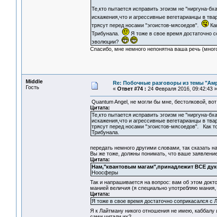
Те,кто пытается исправить эгоизм не "ниргуна-бх
искажения,что и агрессивные вегетарианцы в тв
трясут перед носами "эгоистов-мясоедов".
Как
Трибунала.
Я тоже в свое время достаточно с
эволюции?
Спасибо, мне немного непонятна ваша речь (много 
Middle
Re: Побочные разговоры из темы "Ам
Гость
«
Ответ #74 :
24 Февраля 2016, 09:42:43 »
Quantum Angel, не могли бы мне, бестолковой, вот
Цитата:
Те,кто пытается исправить эгоизм не "ниргуна-бх
искажения,что и агрессивные вегетарианцы в тва
трясут перед носами "эгоистов-мясоедов". Как т
Трибунала.
передать немного другими словами, так сказать на
Вы же тоже, должны понимать, что ваше заявлени
Цитата:
Нам,"квантовым магам",принадлежит ВСЕ дух
Ноосферы
Так и напрашивается на вопрос: вам об этом докт
манией величия (я специально употребляю мания, 
Цитата:
Я тоже в свое время достаточно соприкасался с 
Я к Лайтману никого отношения не имею, каббалу 
сами читали их?