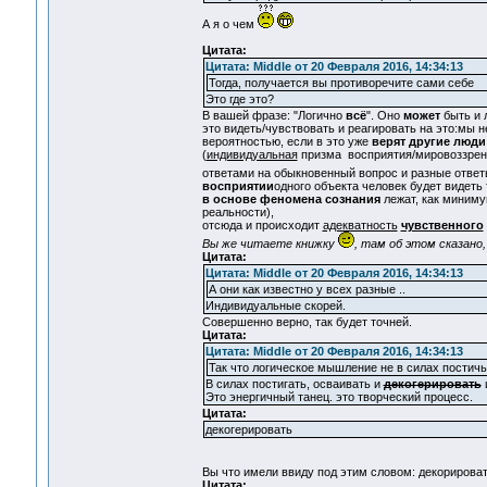
А я о чем
Цитата:
Цитата: Middle от 20 Февраля 2016, 14:34:13
Тогда, получается вы противоречите сами себе
Это где это?
В вашей фразе: "Логично
всё
". Оно
может
быть и 
это видеть/чувствовать и реагировать на это:мы 
вероятностью, если в это уже
верят другие люди
(
индивидуальная
призма
восприятия/мировоззрени
ответами на обыкновенный вопрос и разные ответы
восприятии
одного объекта человек будет видеть 
в основе феномена сознания
лежат, как миним
реальности),
отсюда и происходит
адекватность
чувственного
Вы же читаете книжку
, там об этом сказано,
Цитата:
Цитата: Middle от 20 Февраля 2016, 14:34:13
А они как известно у всех разные ..
Индивидуальные скорей.
Совершенно верно, так будет точней.
Цитата:
Цитата: Middle от 20 Февраля 2016, 14:34:13
Так что логическое мышление не в силах постичь
В силах постигать, осваивать и
декогерировать
Это энергичный танец. это творческий процесс.
Цитата:
декогерировать
Вы что имели ввиду под этим словом: декорироват
Цитата: