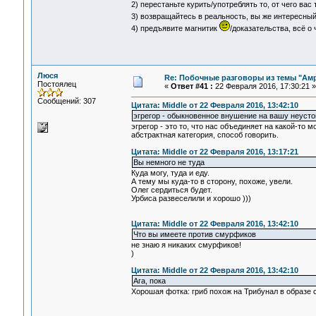
2) перестаньте курить/употреблять то, от чего вас
3) возвращайтесь в реальность, вы же интересный
4) предъявите магнитик
/доказательства, всё о
Люся
Re: Побочные разговоры из темы "Ам
Постоялец
«
Ответ #41 :
22 Февраля 2016, 17:30:21 »
Сообщений: 307
Цитата: Middle от 22 Февраля 2016, 13:42:10
эгрегор - обыкновенное внушение на вашу неусто
эгрегор - это то, что нас объединяет на какой-то 
абстрактная категория, способ говорить.
Цитата: Middle от 22 Февраля 2016, 13:17:21
Вы немного не туда
Куда могу, туда и еду.
А тему мы куда-то в сторону, похоже, увели.
Олег сердиться будет.
Урбиса развеселили и хорошо )))
Цитата: Middle от 22 Февраля 2016, 13:42:10
Что вы имеете против смурфиков
не знаю я никаких смурфиков!
)
Цитата: Middle от 22 Февраля 2016, 13:42:10
Ага, пока
Хорошая фотка: гриб похож на Трибунал в образе