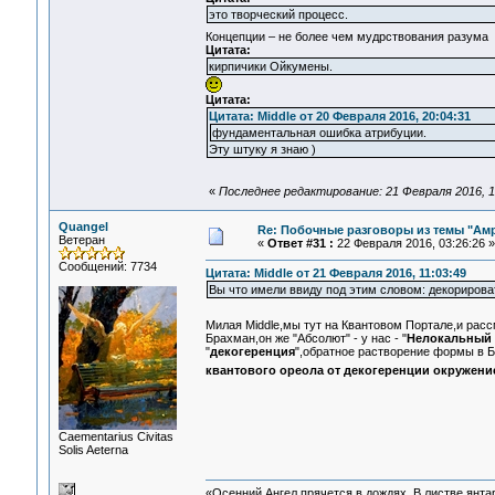
это творческий процесс.
Концепции – не более чем мудрствования разума
Цитата:
кирпичики Ойкумены.
Цитата:
Цитата: Middle от 20 Февраля 2016, 20:04:31
фундаментальная ошибка атрибуции.
Эту штуку я знаю )
«
Последнее редактирование: 21 Февраля 2016, 12
Quangel
Re: Побочные разговоры из темы "Ам
Ветеран
«
Ответ #31 :
22 Февраля 2016, 03:26:26 »
Сообщений: 7734
Цитата: Middle от 21 Февраля 2016, 11:03:49
Вы что имели ввиду под этим словом: декорироват
Милая Middle,мы тут на Квантовом Портале,и рас
Брахман,он же "Абсолют" - у нас - "
Нелокальный 
"
декогеренция
",обратное растворение формы в Б
квантового ореола от декогеренции окружени
Сaementarius Civitas
Solis Aeterna
«Осенний Ангел прячется в дождях. В листве янтарн