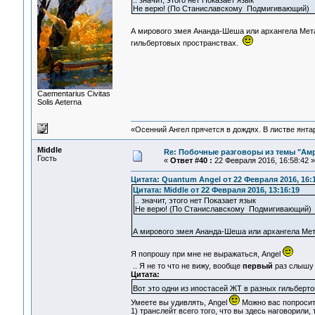
.. значит, этого нет Показает язык
Не верю! (По Станиславскому Подмигивающий)
А мирового змея Ананда-Шеша или архангела Ме
гильбертовых пространствах.
Сaementarius Civitas
Solis Aeterna
«Осенний Ангел прячется в дождях. В листве янтарн
Middle
Re: Побочные разговоры из темы "Ам
Гость
«
Ответ #40 :
22 Февраля 2016, 16:58:42 »
Цитата: Quantum Angel от 22 Февраля 2016, 16:
Цитата: Middle от 22 Февраля 2016, 13:16:19
.. значит, этого нет Показает язык
Не верю! (По Станиславскому Подмигивающий)
А мирового змея Ананда-Шеша или архангела Ме
Я попрошу при мне не выражаться, Angel
.. Я не то что не вижу, вообще
первый
раз слышу 
Цитата:
Вот это одни из ипостасей ЖТ в разных гильберт
Умеете вы удивлять, Angel
Можно вас попросит
1) транслейт всего того, что вы здесь наговорили, 