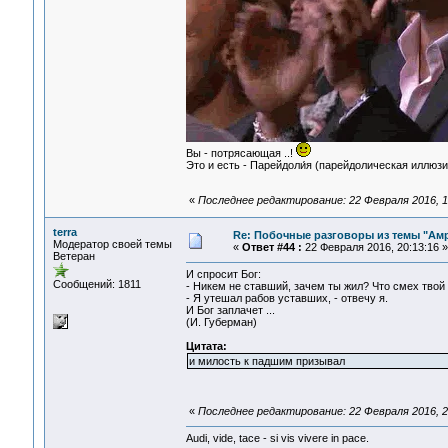
Вы - потрясающая ..!
Это и есть - Парейдоли́я (парейдолическая иллюзия)
«
Последнее редактирование: 22 Февраля 2016, 19
terra
Re: Побочные разговоры из темы "Ам
Модератор своей темы
«
Ответ #44 :
22 Февраля 2016, 20:13:16 »
Ветеран
И спросит Бог:
Сообщений: 1811
- Никем не ставший, зачем ты жил? Что смех твой
- Я утешал рабов уставших, - отвечу я.
И Бог заплачет ...
(И. Губерман)
Цитата:
и милость к падшим призывал
«
Последнее редактирование: 22 Февраля 2016, 20
Audi, vide, tace - si vis vivere in pace.