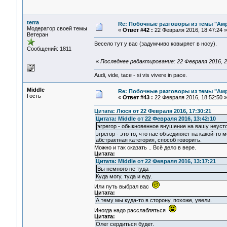
terra
Re: Побочные разговоры из темы "Ам
Модератор своей темы
«
Ответ #42 :
22 Февраля 2016, 18:47:24 »
Ветеран
Весело тут у вас (задумчиво ковыряет в носу).
Сообщений: 1811
«
Последнее редактирование: 22 Февраля 2016, 20
Audi, vide, tace - si vis vivere in pace.
Middle
Re: Побочные разговоры из темы "Ам
Гость
«
Ответ #43 :
22 Февраля 2016, 18:52:50 »
Цитата: Люся от 22 Февраля 2016, 17:30:21
Цитата: Middle от 22 Февраля 2016, 13:42:10
эгрегор - обыкновенное внушение на вашу неусто
эгрегор - это то, что нас объединяет на какой-то
абстрактная категория, способ говорить.
Можно и так сказать .. Всё дело в вере.
Цитата:
Цитата: Middle от 22 Февраля 2016, 13:17:21
Вы немного не туда
Куда могу, туда и еду.
Или путь выбрал вас
Цитата:
А тему мы куда-то в сторону, похоже, увели.
Иногда надо расслабляться
Цитата:
Олег сердиться будет.