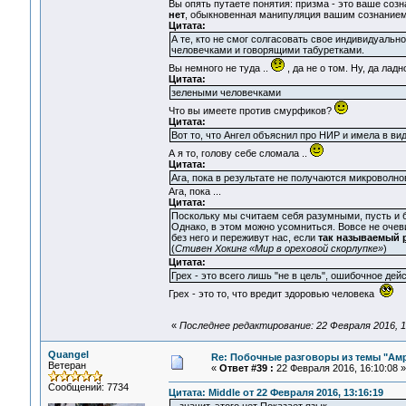
Вы опять путаете понятия: призма - это ваше созн
нет
, обыкновенная манипуляция вашим сознание
Цитата:
А те, кто не смог солгасовать свое индивидуаль
человечками и говорящими табуретками.
Вы немного не туда ..
, да не о том. Ну, да ладно
Цитата:
зелеными человечками
Что вы имеете против смурфиков?
Цитата:
Вот то, что Ангел объяснил про НИР и имела в вид
А я то, голову себе сломала ..
Цитата:
Ага, пока в результате не получаются микроволно
Ага, пока ...
Цитата:
Поскольку мы считаем себя разумными, пусть и б
Однако, в этом можно усомниться. Вовсе не очев
без него и переживут нас, если
так называемый
(
Стивен Хокинг «Мир в ореховой скорлупке»
)
Цитата:
Грех - это всего лишь "не в цель", ошибочное де
Грех - это то, что вредит здоровью человека
«
Последнее редактирование: 22 Февраля 2016, 14
Quangel
Re: Побочные разговоры из темы "Ам
Ветеран
«
Ответ #39 :
22 Февраля 2016, 16:10:08 »
Сообщений: 7734
Цитата: Middle от 22 Февраля 2016, 13:16:19