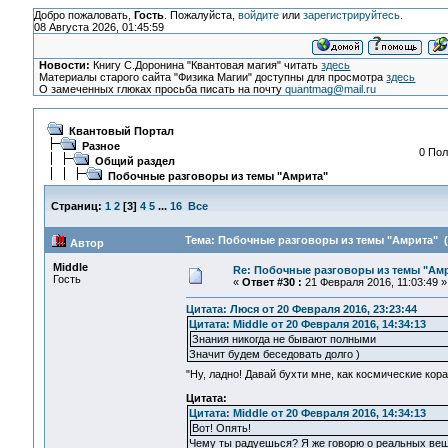
Добро пожаловать,
Гость
. Пожалуйста,
войдите
или
зарегистрируйтесь
.
08 Августа 2026, 01:45:59
Новости:
Книгу С.Доронина "Квантовая магия" читать
здесь
Материалы старого сайта "Физика Магии" доступны для просмотра
здесь
О замеченных глюках просьба писать на почту
quantmag@mail.ru
Квантовый Портал
Разное
0 Пол
Общий раздел
Побочные разговоры из темы "Амрита"
Страниц:
1
2
[
3
]
4
5
...
16
Все
Тема: Побочные разговоры из темы "Амрита" (
Автор
Middle
Re: Побочные разговоры из темы "Ам
Гость
«
Ответ #30 :
21 Февраля 2016, 11:03:49 »
Цитата: Люся от 20 Февраля 2016, 23:23:44
Цитата: Middle от 20 Февраля 2016, 14:34:13
Знания никогда не бывают полными
Значит будем беседовать долго )
"Ну, ладно! Давай бухти мне, как космические кор
Цитата:
Цитата: Middle от 20 Февраля 2016, 14:34:13
Вот! Опять!
Чему ты радуешься?
Я же говорю о реальных вещ