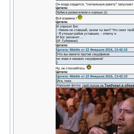
Он когда сердится, "сигнальную ракету" запускает
Цитата:
Урбиса развеселили и хорошо )))
Всё взаимно !
Цитата:
И спросит Бог:
- Никем не ставший, зачем ты жил? Что смех твой
- Я утешал рабов уставших, - отвечу я.
И Бог заплачет ...
(И. Губерман)
Цитата:
Цитата: Middle от 22 Февраля 2016, 13:42:10
Что вы имеете против смурфиков
не знаю я никаких смурфиков!
)
Ну, не стесняйтесь
Цитата:
Цитата: Middle от 22 Февраля 2016, 13:42:10
Ага, пока
Хорошая фотка:
гриб похож на
Трибунал в обра