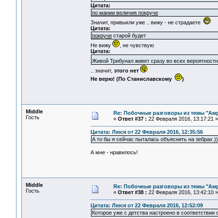
Цитата:
по мании величия покруче
Значит, привыкли уже .. вижу - не страдаете
Цитата:
покруче
старой будет
Не вижу
, не чувствую
Цитата:
Живой Трибунал живет сразу во всех вероятностн
.. значит,
этого нет
Не верю! (По Станиславскому
)
Middle
Re: Побочные разговоры из темы "Ам
Гость
«
Ответ #37 :
22 Февраля 2016, 13:17:21 »
Цитата: Люся от 22 Февраля 2016, 12:35:56
А то бы я сейчас пыталась объяснить на зебрах ))
А мне - нравилось!
Middle
Re: Побочные разговоры из темы "Ам
Гость
«
Ответ #38 :
22 Февраля 2016, 13:42:10 »
Цитата: Люся от 22 Февраля 2016, 12:52:09
Которое уже с детства настроено в соответствии 