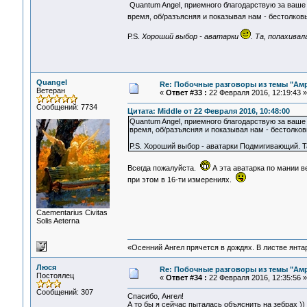
Quantum Angel, приемного благодарствую за ваше 
время, об/разъясняя и показывая нам - бестолк
Р.S.
Хороший выбор - аватарки
. Та, попахива
Quangel
Re: Побочные разговоры из темы "Ам
Ветеран
«
Ответ #33 :
22 Февраля 2016, 12:19:43 »
Сообщений: 7734
Цитата: Middle от 22 Февраля 2016, 10:48:00
Quantum Angel, приемного благодарствую за ваше 
время, об/разъясняя и показывая нам - бестолк
Р.S. Хороший выбор - аватарки Подмигивающий. Т
Всегда пожалуйста.
А эта аватарка по мании в
при этом в 16-ти измерениях.
Сaementarius Civitas
Solis Aeterna
«Осенний Ангел прячется в дождях. В листве янтарн
Люся
Re: Побочные разговоры из темы "Ам
Постоялец
«
Ответ #34 :
22 Февраля 2016, 12:35:56 »
Сообщений: 307
Спасибо, Ангел!
А то бы я сейчас пыталась объяснить на зебрах ))