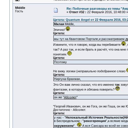
Middle
Re: Побочные разговоры из темы "Ам
Гость
«
Ответ #32 :
22 Февраля 2016, 10:48:00 »
Цитата: Quantum Angel от 22 Февраля 2016, 03:
Милая
Middle,
Эпично!
Цитата:
мы тут на Квантовом Портале,и рассматриваем
л
Извините, что я говорю, когда вы перебиваете
,
так? А раз так, и если брать в расчёт, что она мн
понятиях
Цитата:
Поэтому
Не вижу логики (
неправильно подобранное слово
Цитата:
Ниргуна-Брахман,
Это Он вам лично сказал, что его именно
так
зовут
фантазии, в которую я обязана поверить?
Цитата:
он же "
Абсолют
"
"Георгий Иванович, он же Гога, он же Гоша, он же 
Достаточно - Абсолют.
Цитата:
у нас - "
Нелокальный Источник Реальности(НИ
в Беспредельном - "
рекогеренция
",а всякие мед
окружением
".
А вся Сансара во всей ее сово